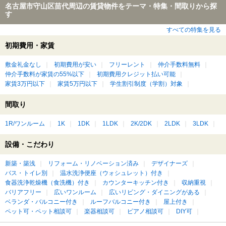
名古屋市守山区苗代周辺の賃貸物件をテーマ・特集・間取りから探
す
すべての特集を見る
初期費用・家賃
敷金礼金なし
初期費用が安い
フリーレント
仲介手数料無料
仲介手数料が家賃の55%以下
初期費用クレジット払い可能
家賃3万円以下
家賃5万円以下
学生割引制度（学割）対象
間取り
1R/ワンルーム
1K
1DK
1LDK
2K/2DK
2LDK
3LDK
設備・こだわり
新築・築浅
リフォーム・リノベーション済み
デザイナーズ
バス・トイレ別
温水洗浄便座（ウォシュレット）付き
食器洗浄乾燥機（食洗機）付き
カウンターキッチン付き
収納重視
バリアフリー
広いワンルーム
広いリビング・ダイニングがある
ベランダ・バルコニー付き
ルーフバルコニー付き
屋上付き
ペット可・ペット相談可
楽器相談可
ピアノ相談可
DIY可