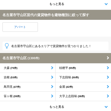
もっと見る
名古屋市守山区苗代の賃貸物件を建物種別に絞って探す
アパート
名古屋市守山区にあるエリアで賃貸物件が見つかりました！
名古屋市守山区
(1300件)
大森
桔梗平
(75件)
(55件)
吉根
下志段味
(53件)
(50件)
鳥羽見
金屋
(47件)
(42件)
笹ヶ根
大字上志段味
(39件)
(38件)
もっと見る