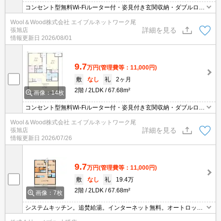
コンセント型無料Wi-Fiルーター付・姿見付き玄関収納・ダブルロッ
ク・ラクセスキー
Wool＆Wood株式会社 エイブルネットワーク尾
詳細を見る
張旭店
情報更新日
2026/08/01
9.7
万円
(管理費等：11,000円)
敷
なし
礼
2ヶ月
2階
2LDK
67.68m²
画像：14枚
コンセント型無料Wi-Fiルーター付・姿見付き玄関収納・ダブルロッ
ク・ラクセスキー
Wool＆Wood株式会社 エイブルネットワーク尾
詳細を見る
張旭店
情報更新日
2026/07/26
9.7
万円
(管理費等：11,000円)
敷
なし
礼
19.4万
2階
2LDK
67.68m²
画像：7枚
システムキッチン。追焚給湯。インターネット無料。オートロッ
ク。ウォークインクローゼット付き。エアコン1基付き。退去時、