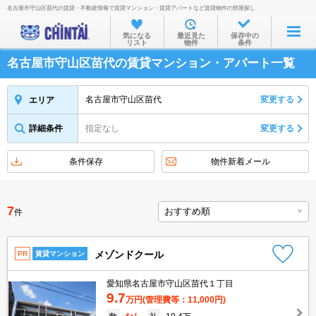
名古屋市守山区苗代の賃貸・不動産情報で賃貸マンション・賃貸アパートなど賃貸物件の部屋探し
お部屋を探す
気になる
最近見た
保存中の
リスト
物件
条件
沿線・駅から
名古屋市守山区苗代の賃貸マンション・アパート一覧
住所から
家賃相場から
名古屋市守山区苗代
変更する
エリア
通勤通学時間から
詳細条件
指定なし
変更する
物件特集から
条件保存
物件新着メール
不動産会社から
TOP
7
件
メゾンドクール
PR
賃貸マンション
愛知県名古屋市守山区苗代１丁目
9.7
万円
(管理費等：11,000円)