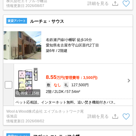
株式会社エイブル 小幡店
ルームクリーニング料金66,000円。防犯カメラ付き。浴室乾燥機
詳細を見る
情報更新日
2026/08/07
付。
ルーチェ・サウス
賃貸アパート
名鉄瀬戸線/小幡駅 徒歩16分
愛知県名古屋市守山区苗代2丁目
築6年
2階建
8.55
万円
(管理費等：3,500円)
敷
なし
礼
127,500円
2階
2LDK
57.54m²
画像：15枚
ペット応相談。インターネット無料。追い焚き機能付きバス。
Wool＆Wood株式会社 エイブルネットワーク尾
詳細を見る
張旭店
情報更新日
2026/08/02