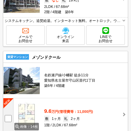
敷
なし
礼
19.4万
2LDK
67.68m²
2階
4階建 築6年
システムキッチン。追焚給湯。インターネット無料。オートロック。ウォ
ークインクローゼット付き。エアコン1基付き。退去時、ルームクリーニ
ング料金66,000円。防犯カメラ付き。浴室乾燥機付。
メールで
オンライン
LINEで
お問合せ
来店
お問合せ
メゾンドクール
賃貸マンション
名鉄瀬戸線/小幡駅 徒歩11分
愛知県名古屋市守山区苗代1丁目
築6年
4階建
9.6
万円
(管理費等：11,000円)
敷
1ヶ月
礼
2ヶ月
1階
2LDK
67.68m²
画像：14枚