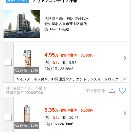
アヴァンコンティア小幡
賃貸マンション
名鉄瀬戸線/小幡駅 徒歩12分
愛知県名古屋市守山区苗代
築16年
12階建
4.95
万円
(管理費等：6,500円)
敷
なし
礼
9.9万
2階
1R
23.28m²
画像：10枚
TVインターホン付き。IH調理器付き。エントランスオートロック。
駐輪場登録料3,300円要。
株式会社エイブル 小幡店
詳細を見る
情報更新日
2026/07/26
5.35
万円
(管理費等：6,500円)
敷
なし
礼
10.7万
3階
1K
24.98m²
画像：17枚