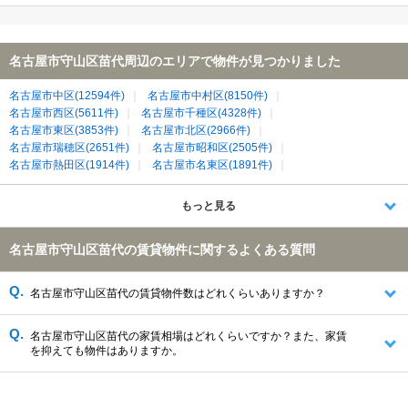
名古屋市守山区苗代周辺のエリアで物件が見つかりました
名古屋市中区(12594件)
名古屋市中村区(8150件)
名古屋市西区(5611件)
名古屋市千種区(4328件)
名古屋市東区(3853件)
名古屋市北区(2966件)
名古屋市瑞穂区(2651件)
名古屋市昭和区(2505件)
名古屋市熱田区(1914件)
名古屋市名東区(1891件)
名古屋市天白区(1747件)
名古屋市守山区(1291件)
春日井市(1178件)
名古屋市港区(1013件)
日進市(971件)
もっと見る
小牧市(513件)
長久手市(485件)
北名古屋市(455件)
尾張旭市(262件)
岩倉市(260件)
瀬戸市(168件)
名古屋市守山区苗代の賃貸物件に関するよくある質問
西春日井郡豊山町(136件)
名古屋市守山区苗代の賃貸物件数はどれくらいありますか？
名古屋市守山区苗代の家賃相場はどれくらいですか？また、家賃
を抑えても物件はありますか。