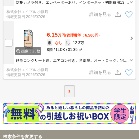
防犯カメラ付き。エレベーターあり。インターネット初期費用13,2
00円。インターネット使用料3,300円/月。駐輪場登録料3,300円
株式会社エイブル 小幡店
要。TVインターホン付き。宅配ボックスあり。家具・家電付。
詳細を見る
情報更新日
2026/07/26
6.15
万円
(管理費等：6,500円)
敷
なし
礼
12.3万
8階
1LDK
31.39m²
画像：23枚
鉄筋コンクリート造。エアコン付き。角部屋。オートロック。宅配
ボックスあり。浴室乾燥機付。防犯カメラ付き。インターネット初
株式会社エイブル 小幡店
期費用13,200円。駐輪場登録料3,300円要。
詳細を見る
情報更新日
2026/07/26
1
検索条件を変更する