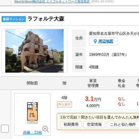
Wool＆Wood株式会社 エイブルネットワーク尾張旭店
(0561-42-4300)
ラフォルテ大森
賃貸マンション
愛知県名古屋市守山区弁天が
住所
周辺地図
築年
1989年03月（築37年）
階建
4階建
家賃
敷金
間取図
階
管理費
礼金
3.1
4階
なし
万円
なし
1
即入居可
4,000円
1分で完結！聞きたい項目を選んでかんたん無
初期費用
空室情報
これと似た物件
画像：23枚