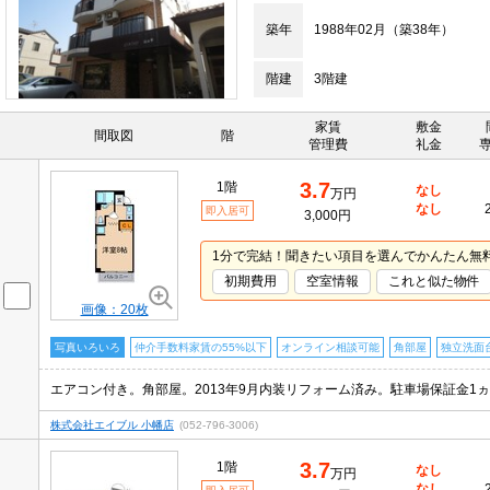
築年
1988年02月（築38年）
階建
3階建
家賃
敷金
間取図
階
管理費
礼金
3.7
1階
なし
万円
なし
即入居可
3,000円
1分で完結！聞きたい項目を選んでかんたん無
初期費用
空室情報
これと似た物件
画像：20枚
写真いろいろ
仲介手数料家賃の55%以下
オンライン相談可能
角部屋
独立洗面
エアコン付き。角部屋。2013年9月内装リフォーム済み。駐車場保証金1
株式会社エイブル 小幡店
(052-796-3006)
3.7
1階
なし
万円
なし