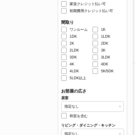
家賃クレジット払い可
初期費用クレジット払い可
間取り
ワンルーム
1K
1DK
1LDK
2K
2DK
2LDK
3K
3DK
3LDK
4K
4DK
4LDK
5K/5DK
5LDK以上
お部屋の広さ
居室
和室を含む
リビング・ダイニング・キッチン