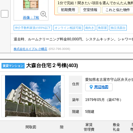
1分で完結！聞きたい項目を選んでかんたん無
初期費用
空室情報
これと似た物件
画像：7枚
仲介手数料家賃の55%以下
オンライン相談可能
南向き
角部屋
独立洗面台
株式会社エイブル 小幡店
(052-796-3006)
大森台住宅２号棟(403)
賃貸マンション
愛知県名古屋市守山区弁天が
住所
周辺地図
築年
1979年05月（築47年）
階建
5階建
家賃
敷金
間取図
階
管理費
礼金