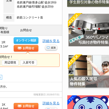
交通
名鉄瀬戸線/喜多山駅 徒歩18分
名鉄瀬戸線/印場駅 徒歩20分
構造
鉄筋コンクリート造
間取り
お問合せ
専有面積
オンライン相談
詳細を見る
1R
23.1m²
追加
お問合せ
料問合せ！
周辺環境
入居可否
台
ヵ月分。
情報更新日
2026/07/31
詳細を見る
1K
お問合せ
24.6m²