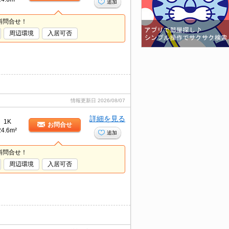
追加
料問合せ！
周辺環境
入居可否
情報更新日
2026/08/07
詳細を見る
1K
お問合せ
24.6m²
追加
料問合せ！
周辺環境
入居可否