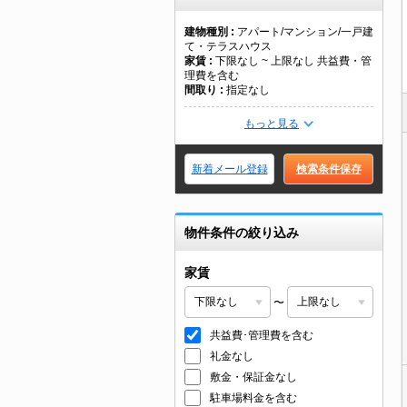
建物種別
アパート/マンション/一戸建
て・テラスハウス
家賃
下限なし ~ 上限なし 共益費・管
理費を含む
間取り
指定なし
もっと見る
新着メール登録
検索条件保存
物件条件の絞り込み
家賃
〜
共益費･管理費を含む
礼金なし
敷金・保証金なし
駐車場料金を含む