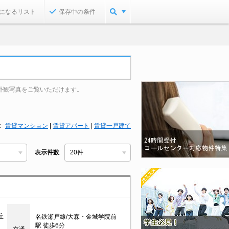
になるリスト
保存中の条件
外観写真をご覧いただけます。
賃貸マンション
|
賃貸アパート
|
賃貸一戸建て
表示件数
丘
名鉄瀬戸線/大森・金城学院前
駅 徒歩6分