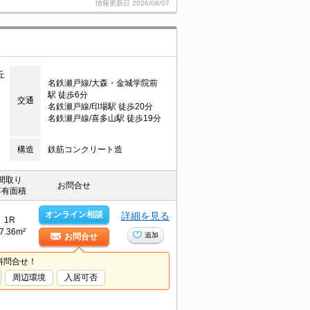
情報更新日
2026/08/07
丘
名鉄瀬戸線/大森・金城学院前
駅 徒歩6分
交通
名鉄瀬戸線/印場駅 徒歩20分
名鉄瀬戸線/喜多山駅 徒歩19分
構造
鉄筋コンクリート造
間取り
お問合せ
専有面積
オンライン相談
詳細を見る
1R
7.36m²
追加
お問合せ
料問合せ！
周辺環境
入居可否