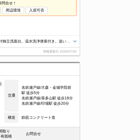
料問合せ！
周辺環境
入居可否
退去時、ルームクリーニング料金80,000円。システムキッチン。シャワー付独立洗面台。温水洗浄便座付き。追い焚き機能付きバス。
情報更新日
2026/07/30
丘
名鉄瀬戸線/大森・金城学院前
駅 徒歩5分
交通
名鉄瀬戸線/喜多山駅 徒歩18分
名鉄瀬戸線/印場駅 徒歩20分
構造
鉄筋コンクリート造
間取り
お問合せ
専有面積