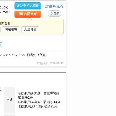
オンライン相談
詳細を見る
2LDK
7.75m²
追加
お問合せ
料問合せ！
周辺環境
入居可否
台
。システムキッチン。日当たり良好。
情報更新日
2026/07/30
丘
名鉄瀬戸線/大森・金城学院前
駅 徒歩2分
交通
名鉄瀬戸線/喜多山駅 徒歩14分
名鉄瀬戸線/印場駅 徒歩21分