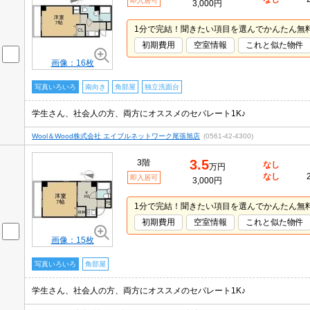
即入居可
3,000円
1分で完結！聞きたい項目を選んでかんたん無
初期費用
空室情報
これと似た物件
画像：16枚
写真いろいろ
南向き
角部屋
独立洗面台
学生さん、社会人の方、両方にオススメのセパレート1K♪
Wool＆Wood株式会社 エイブルネットワーク尾張旭店
(0561-42-4300)
3.5
3階
なし
万円
なし
即入居可
3,000円
1分で完結！聞きたい項目を選んでかんたん無
初期費用
空室情報
これと似た物件
画像：15枚
写真いろいろ
角部屋
学生さん、社会人の方、両方にオススメのセパレート1K♪