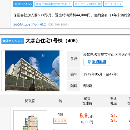
写真いろいろ
仲介手数料家賃の55%以下
オンライン相談可能
オートロック
株式会社エイブル 小幡店
(052-796-3006)
大森台住宅1号棟（406）
賃貸マンション
愛知県名古屋市守山区弁天が
住所
周辺地図
築年
1979年05月（築47年）
階建
5階建
家賃
敷金
間取図
階
管理費
礼金
5.9
4階
なし
万円
なし
即入居可
4,000円