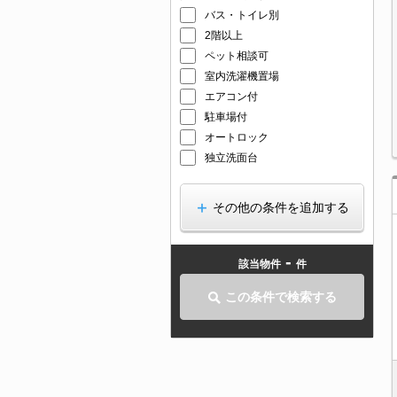
バス・トイレ別
2階以上
ペット相談可
室内洗濯機置場
エアコン付
駐車場付
オートロック
独立洗面台
その他の条件を追加する
-
該当物件
件
この条件で検索する