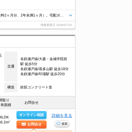
保証会社加入要638円/月。退室時清掃料44,000円。違約金有（1年未満総賃料2ヶ月分、2年未満1ヶ月）。宅配ボックスあり。無料高速インターネット使用可。
情報更新日
2026/07/31
丘
名鉄瀬戸線/大森・金城学院前
駅 徒歩5分
交通
名鉄瀬戸線/喜多山駅 徒歩18分
名鉄瀬戸線/印場駅 徒歩20分
構造
鉄筋コンクリート造
間取り
お問合せ
専有面積
オンライン相談
詳細を見る
4LDK
86.2m²
追加
お問合せ