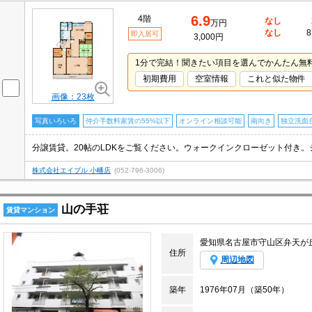
6.9
4階
なし
万円
なし
8
即入居可
3,000円
1分で完結！聞きたい項目を選んでかんたん無
初期費用
空室情報
これと似た物件
画像：23枚
写真いろいろ
仲介手数料家賃の55%以下
オンライン相談可能
南向き
独立洗面
分譲賃貸。20帖のLDKをご覧ください。ウォークインクローゼット付き
株式会社エイブル 小幡店
(052-796-3006)
山の手荘
賃貸マンション
愛知県名古屋市守山区弁天が
住所
周辺地図
築年
1976年07月（築50年）