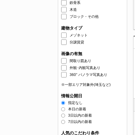
鉄骨系
木造
ブロック・その他
建物タイプ
メゾネット
分譲賃貸
画像の有無
間取り図あり
外観･内観写真あり
360° パノラマ写真あり
※一部エリア対象外(埼玉など)
情報公開日
指定なし
本日の新着
3日以内の新着
7日以内の新着
人気のこだわり条件