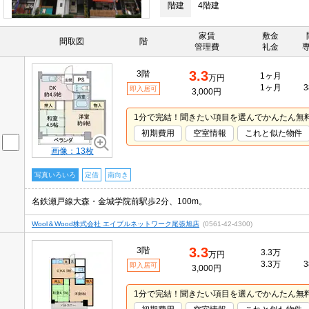
階建
4階建
家賃
敷金
間取図
階
管理費
礼金
3.3
3階
1ヶ月
万円
1ヶ月
3
即入居可
3,000円
1分で完結！聞きたい項目を選んでかんたん無
初期費用
空室情報
これと似た物件
画像：13枚
写真いろいろ
定借
南向き
名鉄瀬戸線大森・金城学院前駅歩2分、100m。
Wool＆Wood株式会社 エイブルネットワーク尾張旭店
(0561-42-4300)
3.3
3階
3.3万
万円
3.3万
3
即入居可
3,000円
1分で完結！聞きたい項目を選んでかんたん無