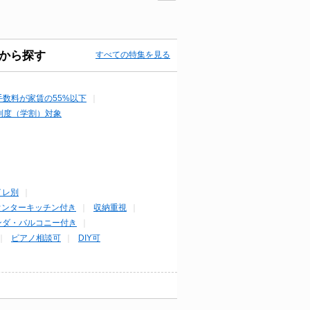
から探す
すべての特集を見る
手数料が家賃の55%以下
制度（学割）対象
イレ別
ウンターキッチン付き
収納重視
ンダ・バルコニー付き
ピアノ相談可
DIY可