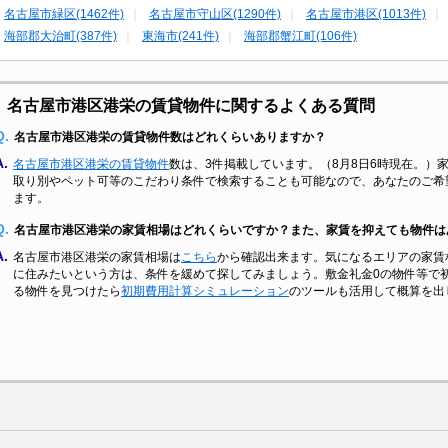
名古屋市緑区(1462件)
名古屋市守山区(1290件)
名古屋市港区(1013件)
海部郡大治町(387件)
東海市(241件)
海部郡蟹江町(106件)
名古屋市港区港栄の賃貸物件に関するよくある質問
Q.
名古屋市港区港栄の賃貸物件数はどれくらいありますか？
A.
名古屋市港区港栄の賃貸物件
数は、3件掲載しています。（8月8日6時現在。）家
取り別やペット可等のこだわり条件で検索することも可能なので、あなたのご希
ます。
Q.
名古屋市港区港栄の家賃相場はどれくらいですか？また、家賃を抑えても物件は
A.
名古屋市港区港栄の家賃相場は
こちら
から確認出来ます。気になるエリアの家賃
に住みたいという方は、条件を緩めて探してみましょう。敷金礼金0の物件等で
る物件を見つけたら
初期費用計算シミュレーション
のツールも活用して概算を出