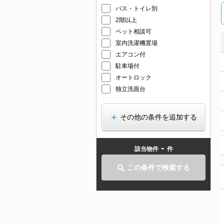
バス・トイレ別
2階以上
ペット相談可
室内洗濯機置場
エアコン付
駐車場付
オートロック
独立洗面台
その他の条件を追加する
-
該当物件
件
この条件で検索する