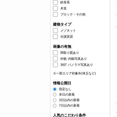
鉄骨系
木造
ブロック・その他
建物タイプ
メゾネット
分譲賃貸
画像の有無
間取り図あり
外観･内観写真あり
360° パノラマ写真あり
※一部エリア対象外(埼玉など)
情報公開日
指定なし
本日の新着
3日以内の新着
7日以内の新着
人気のこだわり条件