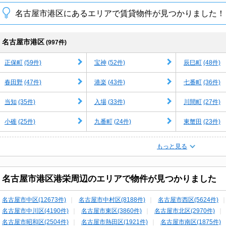
名古屋市港区にあるエリアで賃貸物件が見つかりました！
名古屋市港区
(997件)
(59件)
(52件)
(48件)
正保町
宝神
辰巳町
(47件)
(43件)
(36件)
春田野
港楽
七番町
(35件)
(33件)
(27件)
当知
入場
川間町
(25件)
(24件)
(23件)
小碓
九番町
東蟹田
もっと見る
名古屋市港区港栄周辺のエリアで物件が見つかりました
名古屋市中区(12673件)
名古屋市中村区(8188件)
名古屋市西区(5624件)
名古屋市中川区(4190件)
名古屋市東区(3860件)
名古屋市北区(2970件)
名古屋市昭和区(2504件)
名古屋市熱田区(1921件)
名古屋市南区(1875件)