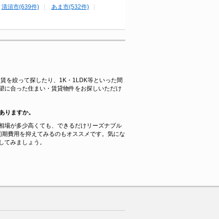
清須市(639件)
あま市(532件)
賃を絞って探したり、1K・1LDK等といった間
望に合った住まい・賃貸物件をお探しいただけ
ありますか。
相場が多少高くても、できるだけリーズナブル
初期費用を抑えてみるのもオススメです。気にな
してみましょう。