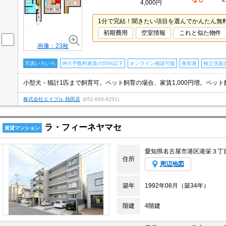
4,000円
1分で完結！聞きたい項目を選んでかんたん無
初期費用
空室情報
これと似た物件
画像：23枚
写真いろいろ
仲介手数料家賃の55%以下
オンライン相談可能
角部屋
独立洗面
株式会社エイブル 熱田店
(052-683-8251)
ラ・フィーネヤマセ
賃貸マンション
愛知県名古屋市港区港栄３丁
住所
周辺地図
築年
1992年08月（築34年）
階建
4階建