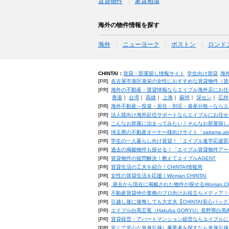
賃貸物件
家賃相場
海外の物件情報を探す
海外
ニューヨーク
ボストン
ロンド
CHINTAI：
賃貸・部屋探し情報サイト
学生向け賃貸
海
[PR]
名古屋市港区港栄の女性におすすめな賃貸物件（賃貸マ
[PR]
海外の不動産・賃貸情報ならエイブル海外店にお任
香港
｜
台湾
｜
高雄
｜
上海
｜
蘇州
｜
深セン
｜
広州
[PR]
海外不動産～投資・居住・別荘・資産分散～ならエ
[PR]
法人様向け海外赴任サポートならエイブルにお任せ
[PR]
こんなお部屋に泊まってみたい！そんなお部屋探し
[PR]
埼玉県の不動産オーナー様向けサイト「saitama.a
[PR]
学生の一人暮らし向け賃貸！「エイブル進学応援部
[PR]
過去の掲載物件も探せる！「エイブル賃貸物件アー
[PR]
賃貸物件の疑問解決！教えてエイブルAGENT
[PR]
賃貸生活の工夫を紹介！CHINTAI情報局
[PR]
女性の賃貸生活を応援！Woman.CHINTAI
[PR]
過去から現在に掲載された物件が探せるWoman.CH
[PR]
不動産賃貸仲介業務のプロ向けお役立ちメディア！CHIN
[PR]
引越し後に後悔しても大丈夫【CHINTAI安心パッ
[PR]
エイブル白馬五竜（Hakuba GORYU）長野県白
[PR]
賃貸経営・アパートマンション経営ならエイブルに
[PR]
安くて安心な単身引越し事業者を探すなら単身引越