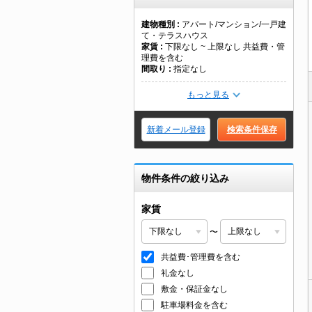
建物種別
アパート/マンション/一戸建
て・テラスハウス
家賃
下限なし ~ 上限なし 共益費・管
理費を含む
間取り
指定なし
もっと見る
新着メール登録
検索条件保存
物件条件の絞り込み
家賃
〜
共益費･管理費を含む
礼金なし
敷金・保証金なし
駐車場料金を含む