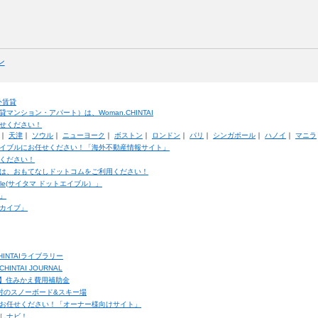
ン
外賃貸
ンション・アパート）は、Woman.CHINTAI
せください！
｜
天津
｜
ソウル
｜
ニューヨーク
｜
ボストン
｜
ロンドン
｜
パリ
｜
シンガポール
｜
ハノイ
｜
マニラ
イブルにお任せください！「海外不動産情報サイト」
ください！
は、おもてなしドットコムをご利用ください！
ble(サイタマ ドットエイブル）」
」
カイブ」
INTAIライブラリー
TAI JOURNAL
ク】住みかえ費用補助金
馬村のスノーボード&スキー場
お任せください！「オーナー様向けサイト」
しナビ！