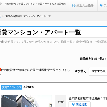
貸・不動産情報で賃貸マンション・賃貸アパートなど賃貸物件
最近見た物件
気
区
港栄の賃貸物件･マンション･アパート一覧
賃貸マンション・アパート一覧
の検索結果です。3件の物件が見つかりました。物件一覧で賃料や間取り、外観写真
建物種別を絞り込む
3
件の賃貸物件情報が名古屋市港区港栄で見つかりまし
並び替え
た
akara
賃貸テラスハウス
愛知県名古屋市港区港栄４丁
住所
周辺地図