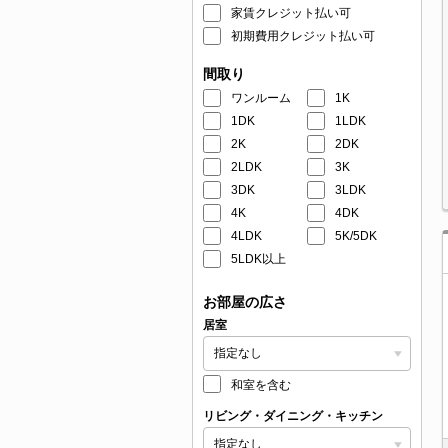
家賃クレジット払い可
初期費用クレジット払い可
間取り
ワンルーム
1K
1DK
1LDK
2K
2DK
2LDK
3K
3DK
3LDK
4K
4DK
4LDK
5K/5DK
5LDK以上
お部屋の広さ
居室
和室を含む
リビング・ダイニング・キッチン