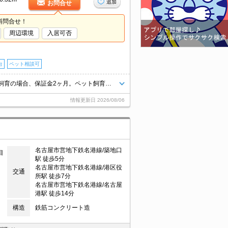
追加
お問合せ
料問合せ！
周辺環境
入居可否
台
ペット相談可
小型犬・猫計1匹まで飼育可。ペット飼育の場合、家賃1,000円増。ペット飼育の場合、保証金2ヶ月。ペット飼育の場合、保証金全額償却。コンビニへ80m。スーパーへ640m。郵便局へ480m。角部屋。
情報更新日
2026/08/06
名古屋市営地下鉄名港線/築地口
目
駅 徒歩5分
名古屋市営地下鉄名港線/港区役
交通
所駅 徒歩7分
名古屋市営地下鉄名港線/名古屋
港駅 徒歩14分
構造
鉄筋コンクリート造