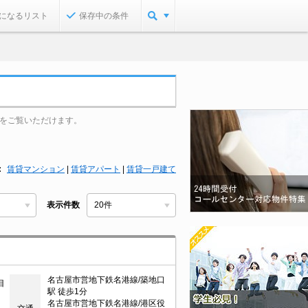
になるリスト
保存中の条件
をご覧いただけます。
賃貸マンション
|
賃貸アパート
|
賃貸一戸建て
表示件数
名古屋市営地下鉄名港線/築地口
目
駅 徒歩1分
名古屋市営地下鉄名港線/港区役