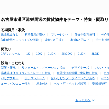
名古屋市港区港栄周辺の賃貸物件をテーマ・特集・間取り
初期費用・家賃
敷金礼金なし
初期費用が安い
フリーレント
仲介手数料無料
仲介
初期費用クレジット払い可能
家賃3万円以下
家賃5万円以下
学生割引
間取り
1R/ワンルーム
1K
1DK
1LDK
2K/2DK
2LDK
3LDK
設備・こだわり
新築・築浅
リフォーム・リノベーション済み
デザイナーズ
バス・ト
温水洗浄便座（ウォシュレット）付き
食器洗浄乾燥機（食洗機）付き
カ
バリアフリー
広いワンルーム
広いリビング・ダイニングがある
ベラ
ルーフバルコニー付き
屋上付き
ペット可・ペット相談可
楽器相談可
もっと見る