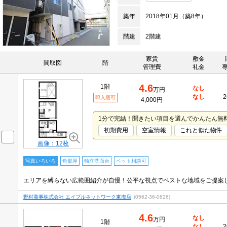
築年
2018年01月（築8年）
階建
2階建
家賃
敷金
間取図
階
管理費
礼金
4.6
1階
なし
万円
なし
2
即入居可
4,000円
1分で完結！聞きたい項目を選んでかんたん無
初期費用
空室情報
これと似た物件
画像：12枚
写真いろいろ
角部屋
独立洗面台
ペット相談可
エリアを縛らない広範囲紹介が自慢！公平な視点でベストな地域をご提案
野村商事株式会社 エイブルネットワーク東海店
(0562-36-0826)
4.6
なし
万円
1階
なし
2