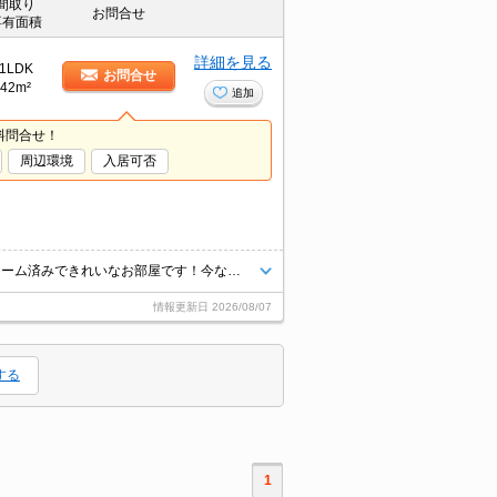
間取り
お問合せ
専有面積
詳細を見る
1LDK
お問合せ
42m²
追加
料問合せ！
周辺環境
入居可否
築地口駅徒歩5分！システムキッチン＆三面鏡洗面台完備です！各所リフォーム済みできれいなお部屋です！今なら駐車場1台空きあります！すぐに内見可！当社では現地待ち合わせ内見やオンライン内見も対応しております。お気軽にお問い合わせください！
情報更新日
2026/08/07
する
1