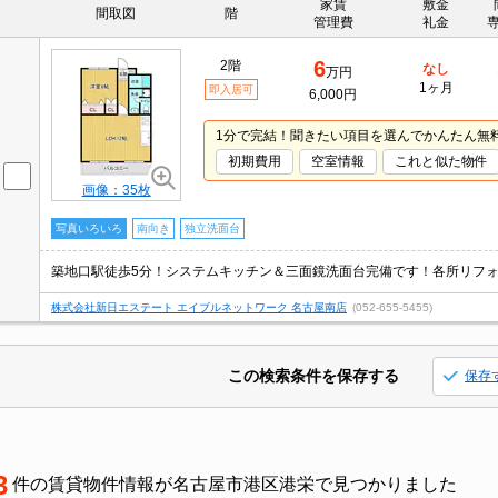
家賃
敷金
間取図
階
管理費
礼金
6
2階
なし
万円
1ヶ月
即入居可
6,000円
1分で完結！聞きたい項目を選んでかんたん無
初期費用
空室情報
これと似た物件
画像：35枚
写真いろいろ
南向き
独立洗面台
株式会社新日エステート エイブルネットワーク 名古屋南店
(052-655-5455)
この検索条件を保存する
保存
3
件の賃貸物件情報が名古屋市港区港栄で見つかりました