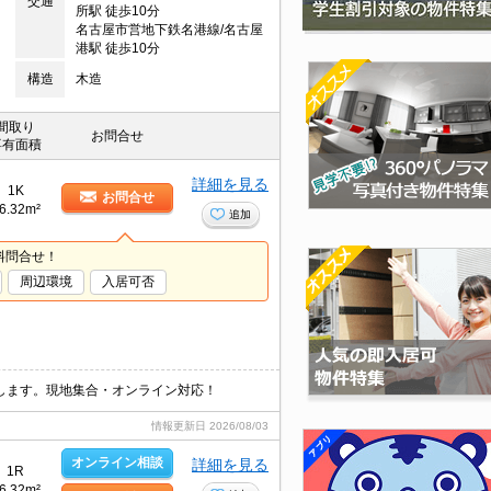
交通
所駅 徒歩10分
名古屋市営地下鉄名港線/名古屋
港駅 徒歩10分
構造
木造
間取り
お問合せ
専有面積
詳細を見る
1K
お問合せ
6.32m²
追加
料問合せ！
周辺環境
入居可否
します。現地集合・オンライン対応！
情報更新日
2026/08/03
オンライン相談
詳細を見る
1R
6.32m²