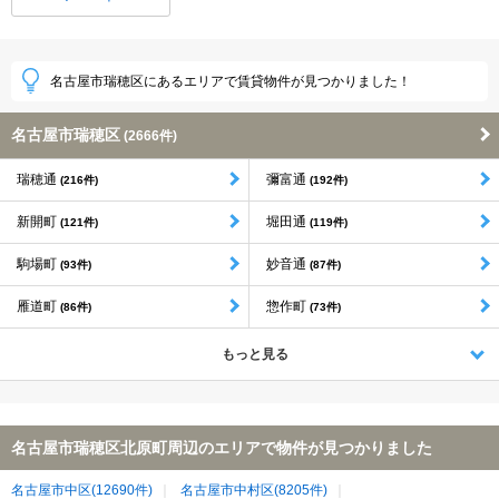
名古屋市瑞穂区にあるエリアで賃貸物件が見つかりました！
名古屋市瑞穂区
(2666件)
瑞穂通
彌富通
(216件)
(192件)
新開町
堀田通
(121件)
(119件)
駒場町
妙音通
(93件)
(87件)
雁道町
惣作町
(86件)
(73件)
もっと見る
名古屋市瑞穂区北原町周辺のエリアで物件が見つかりました
名古屋市中区(12690件)
名古屋市中村区(8205件)