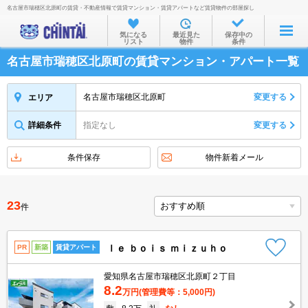
名古屋市瑞穂区北原町の賃貸・不動産情報で賃貸マンション・賃貸アパートなど賃貸物件の部屋探し
お部屋を探す
気になる
最近見た
保存中の
リスト
物件
条件
沿線・駅から
名古屋市瑞穂区北原町の賃貸マンション・アパート一覧
住所から
家賃相場から
名古屋市瑞穂区北原町
変更する
エリア
通勤通学時間から
詳細条件
指定なし
変更する
物件特集から
条件保存
物件新着メール
不動産会社から
TOP
23
件
ｌｅ ｂｏｉｓ ｍｉｚｕｈｏ
PR
新築
賃貸アパート
愛知県名古屋市瑞穂区北原町２丁目
8.2
万円
(管理費等：5,000円)