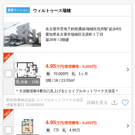
ウィルトゥース瑞穂
賃貸マンション
名古屋市営地下鉄桜通線/瑞穂区役所駅 徒歩8分
愛知県名古屋市瑞穂区北原町１丁目
築26年
3階建
4.95
万円
(管理費等：6,000円)
敷
70,000円
礼
1ヶ月
3階
1K
23.55m²
画像：19枚
＊大須観音駅4番出口見上げるとエイブルネットワーク大須店＊
野村商事株式会社 エイブルネットワーク大須店
詳細を見る
情報更新日
2026/08/06
4.95
万円
(管理費等：6,000円)
敷
7万
礼
4.95万