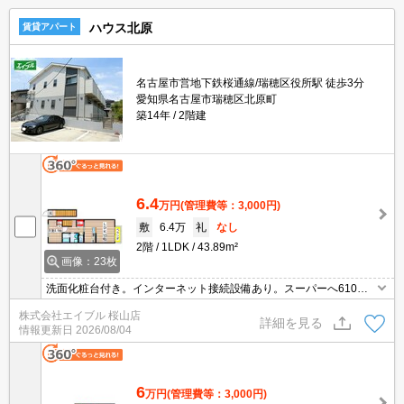
ハウス北原
賃貸アパート
名古屋市営地下鉄桜通線/瑞穂区役所駅 徒歩3分
愛知県名古屋市瑞穂区北原町
築14年
2階建
6.4
万円
(管理費等：3,000円)
敷
6.4万
礼
なし
2階
1LDK
43.89m²
画像：23枚
洗面化粧台付き。インターネット接続設備あり。スーパーへ610m
自転車での買物も便利。ワンルームでは狭いという方に。
株式会社エイブル 桜山店
詳細を見る
情報更新日
2026/08/04
6
万円
(管理費等：3,000円)