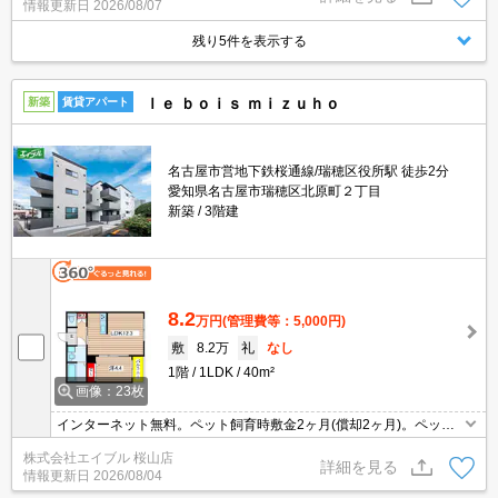
情報更新日
2026/08/07
残り5件を表示する
ｌｅ ｂｏｉｓ ｍｉｚｕｈｏ
新築
賃貸アパート
名古屋市営地下鉄桜通線/瑞穂区役所駅 徒歩2分
愛知県名古屋市瑞穂区北原町２丁目
新築
3階建
8.2
万円
(管理費等：5,000円)
敷
8.2万
礼
なし
1階
1LDK
40m²
画像：23枚
インターネット無料。ペット飼育時敷金2ヶ月(償却2ヶ月)。ペット1
匹につき、家賃3,000円UP。新築で新婚様におすすめ。駅近エリア
株式会社エイブル 桜山店
人気のお部屋です。設備充実。小型犬2匹まで飼育可。
詳細を見る
情報更新日
2026/08/04