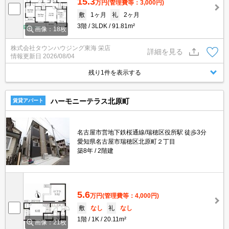
15.3
万円
(管理費等：3,000円)
敷
1ヶ月
礼
2ヶ月
3階
3LDK
91.81m²
画像：18枚
株式会社タウンハウジング東海 栄店
詳細を見る
情報更新日
2026/08/04
残り1件を表示する
ハーモニーテラス北原町
賃貸アパート
名古屋市営地下鉄桜通線/瑞穂区役所駅 徒歩3分
愛知県名古屋市瑞穂区北原町２丁目
築8年
2階建
5.6
万円
(管理費等：4,000円)
敷
なし
礼
なし
1階
1K
20.11m²
画像：21枚