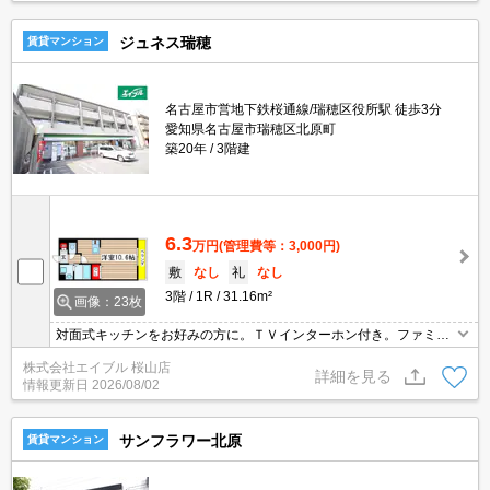
ジュネス瑞穂
賃貸マンション
名古屋市営地下鉄桜通線/瑞穂区役所駅 徒歩3分
愛知県名古屋市瑞穂区北原町
築20年
3階建
6.3
万円
(管理費等：3,000円)
敷
なし
礼
なし
3階
1R
31.16m²
画像：23枚
対面式キッチンをお好みの方に。ＴＶインターホン付き。ファミリ
ーマートへ0m。保証会社要(初回、月額総賃料の50%、更新料1万
株式会社エイブル 桜山店
円/年)。
詳細を見る
情報更新日
2026/08/02
サンフラワー北原
賃貸マンション