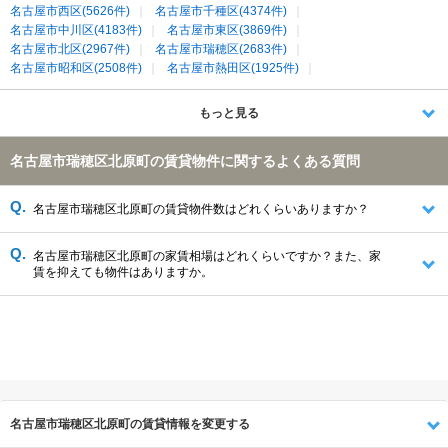
名古屋市西区(5626件)
名古屋市千種区(4374件)
名古屋市中川区(4183件)
名古屋市東区(3869件)
名古屋市北区(2967件)
名古屋市瑞穂区(2683件)
名古屋市昭和区(2508件)
名古屋市熱田区(1925件)
名古屋市名東区(1893件)
名古屋市南区(1892件)
名古屋市天白区(1767件)
名古屋市緑区(1468件)
もっと見る
名古屋市守山区(1282件)
名古屋市港区(1035件)
日進市(972件)
清須市(638件)
長久手市(482件)
海部郡大治町(387件)
名古屋市瑞穂区北原町の賃貸物件に関するよくある質問
尾張旭市(260件)
豊明市(202件)
名古屋市瑞穂区北原町の賃貸物件数はどれくらいありますか？
名古屋市瑞穂区北原町の家賃相場はどれくらいですか？また、家
賃を抑えても物件はありますか。
名古屋市瑞穂区北原町の賃貸情報を変更する