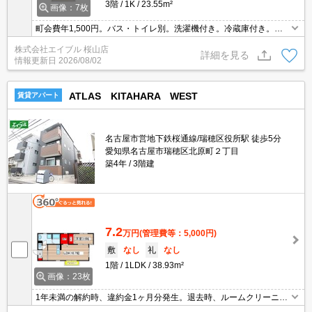
3階
1K
23.55m²
画像：7枚
町会費年1,500円。バス・トイレ別。洗濯機付き。冷蔵庫付き。電
子レンジ付。
株式会社エイブル 桜山店
詳細を見る
情報更新日
2026/08/02
ATLAS KITAHARA WEST
賃貸アパート
名古屋市営地下鉄桜通線/瑞穂区役所駅 徒歩5分
愛知県名古屋市瑞穂区北原町２丁目
築4年
3階建
7.2
万円
(管理費等：5,000円)
敷
なし
礼
なし
1階
1LDK
38.93m²
画像：23枚
1年未満の解約時、違約金1ヶ月分発生。退去時、ルームクリーニン
グ料金49,500円。オートロック。宅配ボックスあり。Wi-Fi無料。追