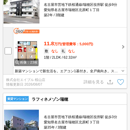
名古屋市営地下鉄桜通線/瑞穂区役所駅 徒歩9分
愛知県名古屋市瑞穂区北原町１丁目
築2年
3階建
11.8
万円
(管理費等：5,000円)
敷
なし
礼
なし
1階
2LDK
62.32m²
画像：23枚
新築マンションで新生活を。エアコン1基付き。全戸南向き。スー
パーバローへ160m。ドラッグストアへ160m。オートロック。宅配
株式会社エイブル 桜山店
ボックスあり。敷地外駐車場へ50m。
詳細を見る
情報更新日
2026/08/07
ラフィネメゾン瑞穂
賃貸マンション
名古屋市営地下鉄桜通線/瑞穂区役所駅 徒歩3分
愛知県名古屋市瑞穂区北原町３丁目
築35年
3階建