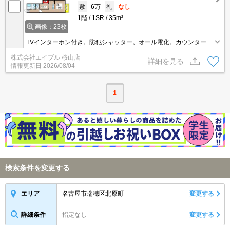
敷
6万
礼
なし
1階
1SR
35m²
画像：23枚
TVインターホン付き。防犯シャッター。オール電化。カウンター式
システムキッチン。コンビニへ400m。ドラッグストアへ400m。ス
株式会社エイブル 桜山店
ーパーへ600m。
詳細を見る
情報更新日
2026/08/04
1
検索条件を変更する
名古屋市瑞穂区北原町
変更する
エリア
詳細条件
指定なし
変更する