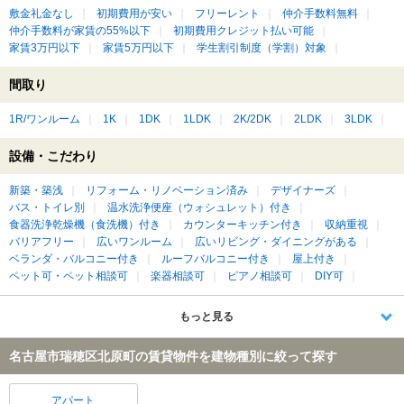
敷金礼金なし
初期費用が安い
フリーレント
仲介手数料無料
仲介手数料が家賃の55%以下
初期費用クレジット払い可能
家賃3万円以下
家賃5万円以下
学生割引制度（学割）対象
間取り
1R/ワンルーム
1K
1DK
1LDK
2K/2DK
2LDK
3LDK
設備・こだわり
新築・築浅
リフォーム・リノベーション済み
デザイナーズ
バス・トイレ別
温水洗浄便座（ウォシュレット）付き
食器洗浄乾燥機（食洗機）付き
カウンターキッチン付き
収納重視
バリアフリー
広いワンルーム
広いリビング・ダイニングがある
ベランダ・バルコニー付き
ルーフバルコニー付き
屋上付き
ペット可・ペット相談可
楽器相談可
ピアノ相談可
DIY可
もっと見る
名古屋市瑞穂区北原町の賃貸物件を建物種別に絞って探す
アパート