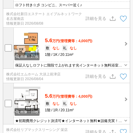
ロフト付き☆彡 コンビニ、スーパー近く♪
株式会社新日エステート エイブルネットワーク
詳細を見る
名古屋南店
情報更新日
2026/08/08
5.6
万円
(管理費等：4,000円)
敷
なし
礼
なし
1階
1K
20.11m²
画像：27枚
保証人なしロフトに階段で上がれます光インターネット無料浴室暖
房乾燥機
株式会社エムホーム 大須上前津店
詳細を見る
情報更新日
2026/08/04
5.6
万円
(管理費等：4,000円)
敷
なし
礼
なし
1階
1R
20.11m²
画像：10枚
★初期費用クレジット決済可★インターネット無料★設備充実！の
1K♪
株式会社リブマックスリーシング 栄店
詳細を見る