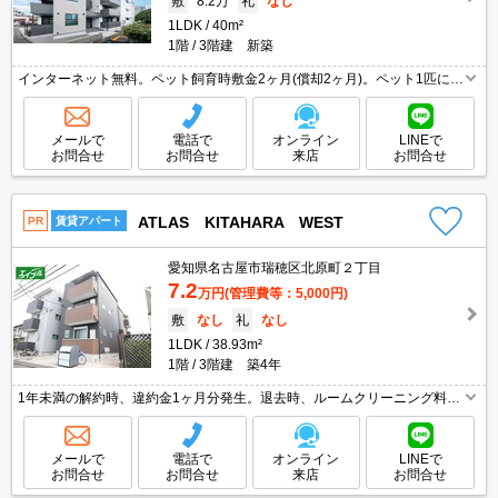
敷
8.2万
礼
なし
1LDK
40m²
1階
3階建 新築
インターネット無料。ペット飼育時敷金2ヶ月(償却2ヶ月)。ペット1匹につ
き、家賃3,000円UP。新築で新婚様におすすめ。駅近エリア人気のお部屋
です。設備充実。小型犬2匹まで飼育可。
メールで
電話で
オンライン
LINEで
お問合せ
お問合せ
来店
お問合せ
ATLAS KITAHARA WEST
PR
賃貸アパート
愛知県名古屋市瑞穂区北原町２丁目
7.2
万円
(管理費等：5,000円)
敷
なし
礼
なし
1LDK
38.93m²
1階
3階建 築4年
1年未満の解約時、違約金1ヶ月分発生。退去時、ルームクリーニング料金
49,500円。オートロック。宅配ボックスあり。Wi-Fi無料。追焚給湯。
メールで
電話で
オンライン
LINEで
お問合せ
お問合せ
来店
お問合せ