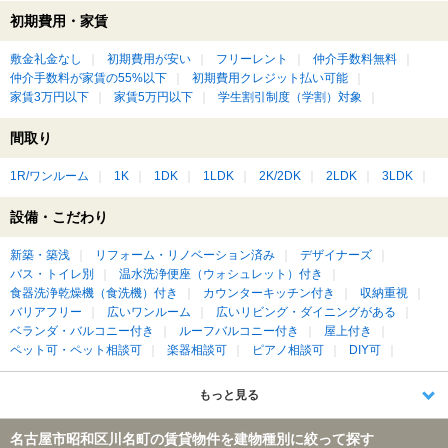
初期費用・家賃
敷金礼金なし
初期費用が安い
フリーレント
仲介手数料無料
仲介手数料が家賃の55%以下
初期費用クレジット払い可能
家賃3万円以下
家賃5万円以下
学生割引制度（学割）対象
間取り
1R/ワンルーム
1K
1DK
1LDK
2K/2DK
2LDK
3LDK
設備・こだわり
新築・築浅
リフォーム・リノベーション済み
デザイナーズ
バス・トイレ別
温水洗浄便座（ウォシュレット）付き
食器洗浄乾燥機（食洗機）付き
カウンターキッチン付き
収納重視
バリアフリー
広いワンルーム
広いリビング・ダイニングがある
ベランダ・バルコニー付き
ルーフバルコニー付き
屋上付き
ペット可・ペット相談可
楽器相談可
ピアノ相談可
DIY可
もっと見る
名古屋市昭和区川名町の賃貸物件を建物種別に絞って探す