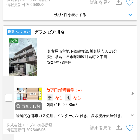
m。ファミリーレストランへ650m。ドラッグストアへ820m。
詳細を見る
情報更新日
2026/08/06
残り3件を表示する
グランビア川名
賃貸マンション
名古屋市営地下鉄鶴舞線/川名駅 徒歩13分
愛知県名古屋市昭和区川名町２丁目
築27年
3階建
5
万円
(管理費等：--)
敷
なし
礼
なし
3階
1K
24.85m²
画像：17枚
経済的な都市ガス使用。インターホン付き。温水洗浄便座付き。ク
ローゼット付。ファミリーマートへ160m。ドラッグストアへ360
株式会社エイブル 御器所店
m。郵便局へ450m。スーパーへ480m。ファミリーレストランへ70
詳細を見る
情報更新日
2026/08/06
0m。