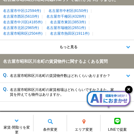
名古屋市中区(12594件)
名古屋市中村区(8150件)
名古屋市西区(5610件)
名古屋市千種区(4328件)
名古屋市中川区(4185件)
名古屋市東区(3853件)
名古屋市北区(2965件)
名古屋市瑞穂区(2651件)
名古屋市昭和区(2504件)
名古屋市熱田区(1911件)
名古屋市名東区(1891件)
名古屋市南区(1877件)
名古屋市天白区(1747件)
名古屋市緑区(1462件)
もっと見る
名古屋市守山区(1291件)
名古屋市港区(1013件)
日進市(971件)
清須市(639件)
長久手市(485件)
北名古屋市(454件)
名古屋市昭和区川名町の賃貸物件に関するよくある質問
海部郡大治町(387件)
尾張旭市(262件)
名古屋市昭和区川名町の賃貸物件数はどれくらいありますか？
名古屋市昭和区川名町の家賃相場はどれくらいですか？また、家
賃を抑えても物件はありますか。
名古屋市昭和区川名町の賃貸情報を変更する
家賃·間取りを変
条件変更
エリア変更
LINEで提案
更