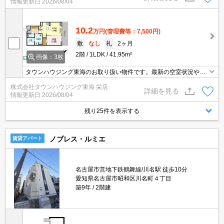
情報更新日
2026/08/04
10.2
万円
(管理費等：7,500円)
敷
なし
礼
2ヶ月
2階
1LDK
41.95m²
画像：3枚
タウンハウジング東海のお取り扱い物件です。最新の空室状況やの
詳細などお気軽にお問い合わせ下さい。
株式会社タウンハウジング東海 栄店
詳細を見る
情報更新日
2026/08/04
残り25件を表示する
ノブレス・ルミエ
賃貸アパート
名古屋市営地下鉄鶴舞線/川名駅 徒歩10分
愛知県名古屋市昭和区川名町４丁目
築9年
2階建