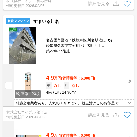
株式会社エイブル 御器所店
アへ610m。銀行へ680m。スーパーマックスバリューへ710m。
詳細を見る
情報更新日
2026/08/06
すまいる川名
賃貸マンション
名古屋市営地下鉄鶴舞線/川名駅 徒歩9分
愛知県名古屋市昭和区川名町４丁目
築22年
5階建
4.9
万円
(管理費等：6,000円)
敷
なし
礼
なし
4階
1K
24.96m²
画像：23枚
引越指定業者あり。人気のエリアです。新生活はこのお部屋で!。ク
レジットカードで契約金払えます。敷金・礼金・仲介手数料不要。
株式会社エイブル 池下店
詳細を見る
情報更新日
2026/08/06
4.9
万円
(管理費等：6,000円)