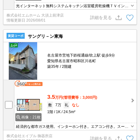
光インターネット無料システムキッチン浴室暖房乾燥機ＴＶインタ
ーホン温水洗浄便座
株式会社エムホーム 大須上前津店
詳細を見る
情報更新日
2026/08/01
サングリ－ン東海
賃貸コーポ
名古屋市営地下鉄桜通線/吹上駅 徒歩9分
愛知県名古屋市昭和区川名町
築35年
2階建
3.5
万円
(管理費等：3,000円)
敷
7万
礼
なし
1階
1K
24.5m²
画像：21枚
経済的な都市ガス使用。インターホン付き。エアコン付き。スーパ
ーへ110m。ドラッグストアへ200m。ファミリーマートへ430m。
株式会社エイブル 御器所店
スーパーマックスバリューへ530m。セブンイレブンへ620m。
詳細を見る