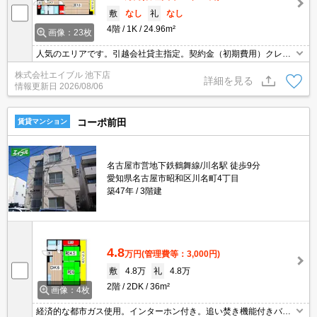
敷
なし
礼
なし
4階
1K
24.96m²
画像：23枚
人気のエリアです。引越会社貸主指定。契約金（初期費用）クレジ
ット決済可。敷金・礼金・仲介手数料不要。
株式会社エイブル 池下店
詳細を見る
情報更新日
2026/08/06
コーポ前田
賃貸マンション
名古屋市営地下鉄鶴舞線/川名駅 徒歩9分
愛知県名古屋市昭和区川名町4丁目
築47年
3階建
4.8
万円
(管理費等：3,000円)
敷
4.8万
礼
4.8万
2階
2DK
36m²
画像：4枚
経済的な都市ガス使用。インターホン付き。追い焚き機能付きバ