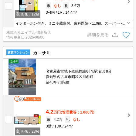
敷
なし
礼
3.6万
3-4階
1R
14.4m²
画像：12枚
インターホン付き。ミニ冷蔵庫付。歯科医院へ110m。スーパーへ1
50m。郵便局へ350m。ファミリーマートへ390m。ファミリーレス
株式会社エイブル 御器所店
トランへ590m。スーパーマックスバリューへ640m。
詳細を見る
情報更新日
2026/08/06
カ－サＵ
賃貸マンション
名古屋市営地下鉄鶴舞線/川名駅 徒歩8分
愛知県名古屋市昭和区川名町
築43年
3階建
4.2
万円
(管理費等：1,000円)
敷
4.2万
礼
なし
3階
1DK
24m²
画像：23枚