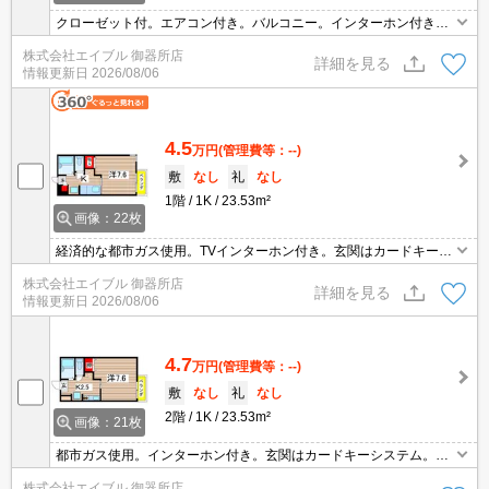
クローゼット付。エアコン付き。バルコニー。インターホン付き。
スーパーへ190m。郵便局へ210m。ファミリーマートへ450m。マ
株式会社エイブル 御器所店
ックスバリュへ500m。ファミリーレストランへ650m。
詳細を見る
情報更新日
2026/08/06
4.5
万円
(管理費等：--)
敷
なし
礼
なし
1階
1K
23.53m²
画像：22枚
経済的な都市ガス使用。TVインターホン付き。玄関はカードキーシ
ステム。スーパーへ190m。郵便局へ210m。ファミリーマートへ45
株式会社エイブル 御器所店
0m。スーパーマックスバリューへ500m。ドラッグストアへ820
詳細を見る
情報更新日
2026/08/06
m。
4.7
万円
(管理費等：--)
敷
なし
礼
なし
2階
1K
23.53m²
画像：21枚
都市ガス使用。インターホン付き。玄関はカードキーシステム。ク
ローゼット付。スーパーへ190m。スーパーマックスバリューへ500
株式会社エイブル 御器所店