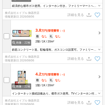
経済的な都市ガス使用。インターホン付き。ファミリーマートへ11
0m。ドラッグストアへ410m。郵便局へ430m。スーパーへ450m。
株式会社エイブル 御器所店
スーパーマックスバリューへ650m。ファミリーレストランへ670
詳細を見る
情報更新日
2026/08/06
m。
3.8
万円
(管理費等：--)
敷
なし
礼
なし
2階
1K
20m²
画像：22枚
鉄筋コンクリート造。駐輪場有。ガスコンロ設置可。ファミリーマ
ートへ110m。ドラッグストアへ410m。郵便局へ430m。スーパー
株式会社エイブル 御器所店
へ450m。スーパーマックスバリューへ650m。マクドナルドへ810
詳細を見る
情報更新日
2026/08/06
m。
4.2
万円
(管理費等：--)
敷
なし
礼
なし
1階
1K
20m²
画像：22枚
インターネット接続設備あり。都市ガス使用。TVインターホン付
き。温水洗浄便座付き。シャワー付独立洗面台。ファミリーマート
株式会社エイブル 御器所店
へ110m。ドラッグストアへ410m。郵便局へ430m。スーパーへ450
詳細を見る
情報更新日
2026/08/06
m。