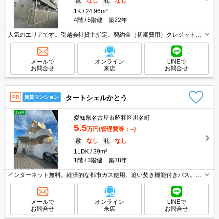
敷
なし
礼
なし
1K
24.96m²
4階
5階建 築22年
人気のエリアです。引越会社貸主指定。契約金（初期費用）クレジット決
済可。敷金・礼金・仲介手数料不要。
メールで
オンライン
LINEで
お問合せ
来店
お問合せ
タートシェルかとう
PR
賃貸マンション
愛知県名古屋市昭和区川名町
5.5
万円
(管理費等：--)
敷
なし
礼
なし
1LDK
39m²
1階
3階建 築38年
インターネット無料。経済的な都市ガス使用。追い焚き機能付きバス。フ
ァミリーマートへ210m。郵便局へ400m。ドラッグストアへ550m。マク
ドナルドへ900m。スーパーマックスバリューへ1,300m。
メールで
オンライン
LINEで
お問合せ
来店
お問合せ