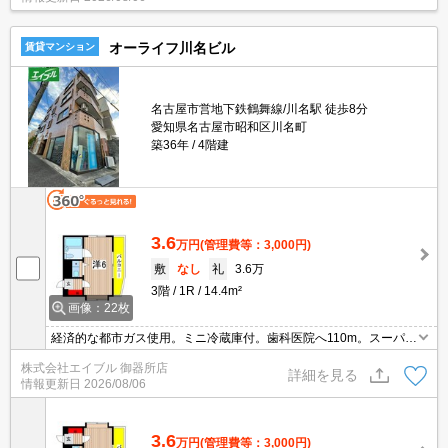
オーライフ川名ビル
賃貸マンション
名古屋市営地下鉄鶴舞線/川名駅 徒歩8分
愛知県名古屋市昭和区川名町
築36年
4階建
3.6
万円
(管理費等：3,000円)
敷
なし
礼
3.6万
3階
1R
14.4m²
画像：22枚
経済的な都市ガス使用。ミニ冷蔵庫付。歯科医院へ110m。スーパー
へ150m。郵便局へ350m。ファミリーマートへ390m。ファミリー
株式会社エイブル 御器所店
レストランへ590m。スーパーマックスバリューへ640m。
詳細を見る
情報更新日
2026/08/06
3.6
万円
(管理費等：3,000円)