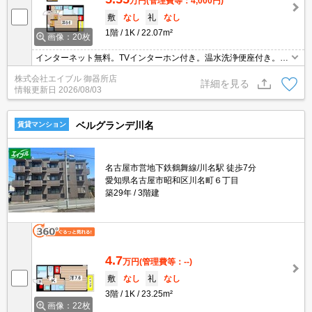
万円
(管理費等：4,000円)
敷
なし
礼
なし
1階
1K
22.07m²
画像：20枚
インターネット無料。TVインターホン付き。温水洗浄便座付き。シ
ャワー付独立洗面台。システムキッチン。2口ガスコンロ付。室内
株式会社エイブル 御器所店
物干しあり。照明器具付き。シャッター式雨戸付き。ファミリーマ
詳細を見る
情報更新日
2026/08/03
ートへ300m。
ベルグランデ川名
賃貸マンション
名古屋市営地下鉄鶴舞線/川名駅 徒歩7分
愛知県名古屋市昭和区川名町６丁目
築29年
3階建
4.7
万円
(管理費等：--)
敷
なし
礼
なし
3階
1K
23.25m²
画像：22枚