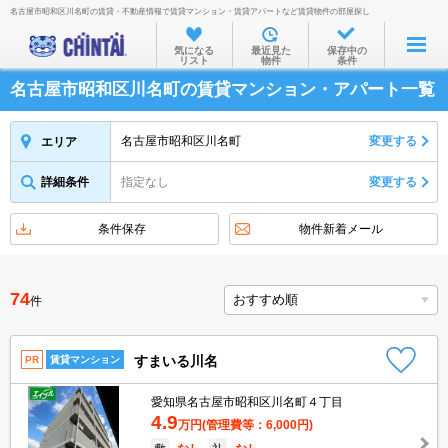
名古屋市昭和区川名町の賃貸・不動産情報で賃貸マンション・賃貸アパートなど賃貸物件の部屋探し
お部屋を探す
気になる
最近見た
保存中の
リスト
物件
条件
沿線・駅から
名古屋市昭和区川名町の賃貸マンション・アパート一覧
住所から
家賃相場から
名古屋市昭和区川名町
変更する
エリア
通勤通学時間から
詳細条件
指定なし
変更する
物件特集から
条件保存
物件新着メール
不動産会社から
TOP
74
件
すまいる川名
PR
賃貸マンション
愛知県名古屋市昭和区川名町４丁目
4.9
万円
(管理費等：6,000円)