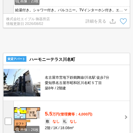
画像：23枚
給湯付き。シャワー付き。バルコニー。TVインターホン付き。エア
コン1基付き。クリーニング店へ120m。ファミリーマートへ280
株式会社エイブル 御器所店
m。郵便局へ350m。ドラッグストアへ450m。スーパーへ650m。
詳細を見る
情報更新日
2026/08/02
ハーモニーテラス川名町
賃貸アパート
名古屋市営地下鉄鶴舞線/川名駅 徒歩7分
愛知県名古屋市昭和区川名町５丁目
築8年
2階建
5.5
万円
(管理費等：4,000円)
敷
なし
礼
なし
2階
1K
18.08m²
画像：26枚