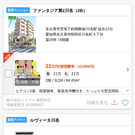
ファンタジア第2川名（2B）
賃貸マンション
名古屋市営地下鉄鶴舞線/川名駅 徒歩12分
愛知県名古屋市昭和区川名町４丁目
築29年
6階建
21
万円
(管理費等：10,000円)
敷
21万
礼
21万
2階
3LDK
94.45m²
画像：14枚
エアコン2基、残置物有。食器洗浄機付き。たっぷり大型玄関収納
あり。南向きで日当り良好。スーパーへ550m 自転車での買物も便
株式会社エイブル 御器所店
利。ファミリーマートへ210m。駅へ850m。駅に近い物件をお探し
詳細を見る
情報更新日
2026/08/07
の方に。
ルヴィータ川名
賃貸アパート