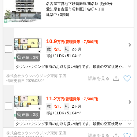
名古屋市営地下鉄鶴舞線/川名駅 徒歩9分
愛知県名古屋市昭和区川名町４丁目
建築中
3階建
10.9
万円
(管理費等：7,500円)
敷
なし
礼
2ヶ月
1階
1LDK
51.04m²
画像：3枚
タウンハウジング東海のお取り扱い物件です。最新の空室状況やの
詳細などお気軽にお問い合わせ下さい。
株式会社タウンハウジング東海 栄店
詳細を見る
情報更新日
2026/08/04
11.2
万円
(管理費等：7,500円)
敷
なし
礼
2ヶ月
3階
1LDK
51.04m²
画像：3枚
タウンハウジング東海のお取り扱い物件です。最新の空室状況やの
詳細などお気軽にお問い合わせ下さい。
株式会社タウンハウジング東海 栄店
詳細を見る