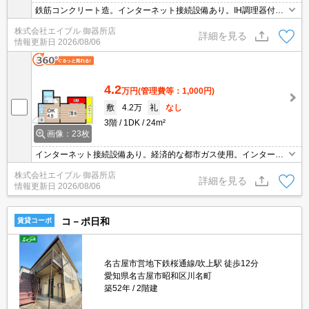
鉄筋コンクリート造。インターネット接続設備あり。IH調理器付
き。スーパーへ180m。郵便局へ310m。ファミリーマートへ410
株式会社エイブル 御器所店
m。ファミリーレストランへ580m。マックスバリュへ610m。
詳細を見る
情報更新日
2026/08/06
4.2
万円
(管理費等：1,000円)
敷
4.2万
礼
なし
3階
1DK
24m²
画像：23枚
インターネット接続設備あり。経済的な都市ガス使用。インターホ
ン付き。スーパーへ180m。郵便局へ310m。ファミリーマートへ41
株式会社エイブル 御器所店
0m。ファミリーレストランへ580m。マックスバリュへ610m。
詳細を見る
情報更新日
2026/08/06
コ－ポ日和
賃貸コーポ
名古屋市営地下鉄桜通線/吹上駅 徒歩12分
愛知県名古屋市昭和区川名町
築52年
2階建