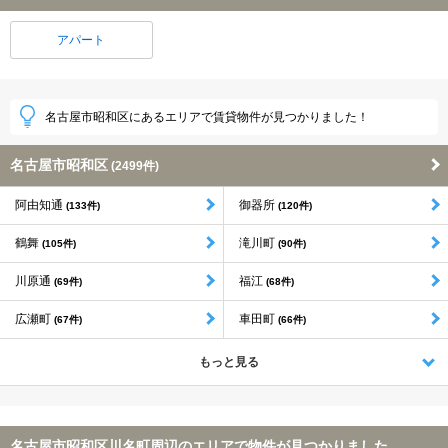
アパート
名古屋市昭和区にあるエリアで賃貸物件が見つかりました！
名古屋市昭和区
(2499件)
阿由知通
御器所
(133件)
(120件)
鶴舞
滝川町
(105件)
(90件)
川原通
福江
(69件)
(68件)
広瀬町
車田町
(67件)
(66件)
もっと見る
名古屋市昭和区川名町周辺のエリアで物件が見つかりました