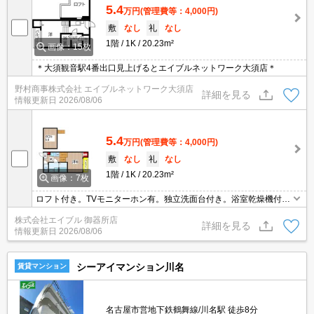
5.4
万円
(管理費等：4,000円)
敷
なし
礼
なし
1階
1K
20.23m²
画像：15枚
＊大須観音駅4番出口見上げるとエイブルネットワーク大須店＊
野村商事株式会社 エイブルネットワーク大須店
詳細を見る
情報更新日
2026/08/06
5.4
万円
(管理費等：4,000円)
敷
なし
礼
なし
1階
1K
20.23m²
画像：7枚
ロフト付き。TVモニターホン有。独立洗面台付き。浴室乾燥機付。
システムキッチン。室内物干しあり。ファミリーマートへ270m。
株式会社エイブル 御器所店
スーパーへ400m。郵便局へ450m。ドラッグストアへ750m。
詳細を見る
情報更新日
2026/08/06
シーアイマンション川名
賃貸マンション
名古屋市営地下鉄鶴舞線/川名駅 徒歩8分