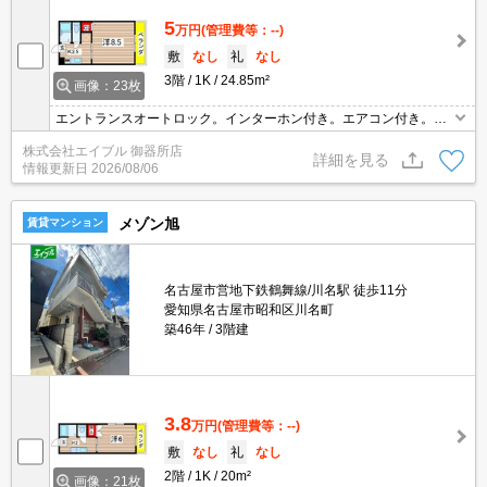
5
万円
(管理費等：--)
敷
なし
礼
なし
3階
1K
24.85m²
画像：23枚
エントランスオートロック。インターホン付き。エアコン付き。フ
ァミリーマートへ160m。ドラッグストアへ360m。スーパーへ480
株式会社エイブル 御器所店
m。スーパーマックスバリューへ600m。ファミリーレストランへ7
詳細を見る
情報更新日
2026/08/06
00m。
メゾン旭
賃貸マンション
名古屋市営地下鉄鶴舞線/川名駅 徒歩11分
愛知県名古屋市昭和区川名町
築46年
3階建
3.8
万円
(管理費等：--)
敷
なし
礼
なし
2階
1K
20m²
画像：21枚