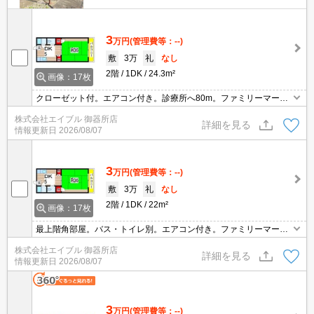
3
万円
(管理費等：--)
敷
3万
礼
なし
2階
1DK
24.3m²
画像：17枚
クローゼット付。エアコン付き。診療所へ80m。ファミリーマート
へ240m。ドラッグストアへ270m。スーパーへ390m。スーパーマ
株式会社エイブル 御器所店
ックスバリューへ520m。ファミリーレストランへ790m。
詳細を見る
情報更新日
2026/08/07
3
万円
(管理費等：--)
敷
3万
礼
なし
2階
1DK
22m²
画像：17枚
最上階角部屋。バス・トイレ別。エアコン付き。ファミリーマート
へ240m。スーパーへ390m。スーパーマックスバリューへ520m。
株式会社エイブル 御器所店
ファミリーレストランへ790m。セブンイレブンへ890m。
詳細を見る
情報更新日
2026/08/07
3
万円
(管理費等：--)