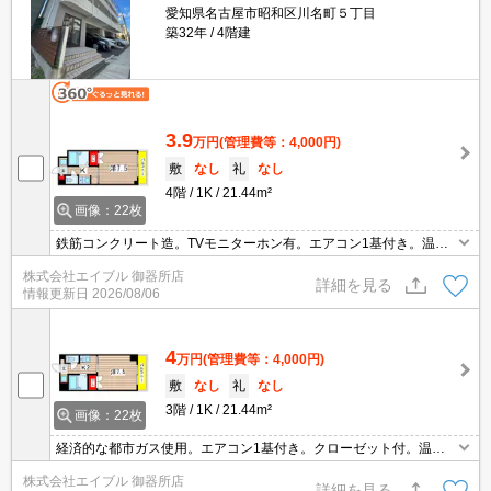
愛知県名古屋市昭和区川名町５丁目
築32年
4階建
3.9
万円
(管理費等：4,000円)
敷
なし
礼
なし
4階
1K
21.44m²
画像：22枚
鉄筋コンクリート造。TVモニターホン有。エアコン1基付き。温水
洗浄便座付き。都市ガス使用。ファミリーマートへ350m。スーパ
株式会社エイブル 御器所店
ーマックスバリューへ600m。ホームセンターへ650m。
詳細を見る
情報更新日
2026/08/06
4
万円
(管理費等：4,000円)
敷
なし
礼
なし
3階
1K
21.44m²
画像：22枚
経済的な都市ガス使用。エアコン1基付き。クローゼット付。温水
洗浄便座付き。郵便局へ250m。スーパーへ280m。スーパーマック
株式会社エイブル 御器所店
スバリューへ600m。ホームセンターへ650m。
詳細を見る