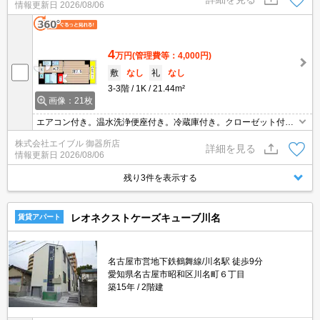
情報更新日
2026/08/06
4
万円
(管理費等：4,000円)
敷
なし
礼
なし
3-3階
1K
21.44m²
画像：21枚
エアコン付き。温水洗浄便座付き。冷蔵庫付き。クローゼット付。
都市ガス使用。シューズボックス付き。ファミリーマートへ350
株式会社エイブル 御器所店
m。スーパーマックスバリューへ600m。ドラッグストアへ800m。
詳細を見る
情報更新日
2026/08/06
残り3件を表示する
レオネクストケーズキューブ川名
賃貸アパート
名古屋市営地下鉄鶴舞線/川名駅 徒歩9分
愛知県名古屋市昭和区川名町６丁目
築15年
2階建