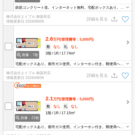
鉄筋コンクリート造。インターネット無料。宅配ボックスあり。イ
ンターホン付き。IH調理器付き。ファミリーマートへ390m。スー
株式会社エイブル 御器所店
パーへ450m。ドラッグストアへ610m。マックスバリュへ710m。
詳細を見る
情報更新日
2026/08/06
2.6
万円
(管理費等：5,000円)
敷
なし
礼
なし
3階
1R
17.74m²
画像：7枚
宅配ボックスあり。都市ガス使用。インターホン付き。郵便局へ12
0m。ファミリーマートへ390m。スーパーへ450m。ドラッグスト
株式会社エイブル 御器所店
アへ610m。銀行へ680m。スーパーマックスバリューへ710m。
詳細を見る
情報更新日
2026/08/06
2.1
万円
(管理費等：5,000円)
敷
なし
礼
なし
1階
1R
17.15m²
画像：23枚
宅配ボックスあり。都市ガス使用。インターホン付き。郵便局へ12
0m。ファミリーマートへ390m。スーパーへ450m。ドラッグスト