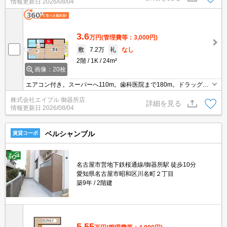
情報更新日
2026/08/04
3.6
万円
(管理費等：3,000円)
敷
7.2万
礼
なし
2階
1K
24m²
画像：20枚
エアコン付き。スーパーへ110m。歯科医院まで180m。ドラッグス
トアへ200m。内科医院まで380m。ファミリーマートへ430m。ス
株式会社エイブル 御器所店
ーパーマックスバリューへ530m。郵便局へ810m。
詳細を見る
情報更新日
2026/08/04
ベルシャンブル
賃貸コーポ
名古屋市営地下鉄桜通線/御器所駅 徒歩10分
愛知県名古屋市昭和区川名町２丁目
築9年
2階建
5.55