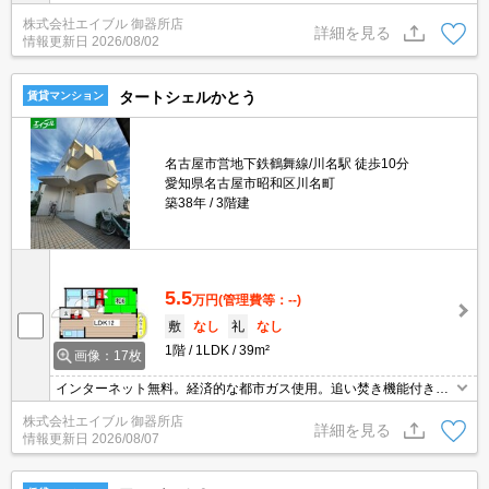
ス。浴室に窓アリ。スーパーへ180m。ファミリーマートへ300m。
株式会社エイブル 御器所店
郵便局へ360m。マックスバリュへ660m。ドラッグストアへ680
詳細を見る
情報更新日
2026/08/02
m。
タートシェルかとう
賃貸マンション
名古屋市営地下鉄鶴舞線/川名駅 徒歩10分
愛知県名古屋市昭和区川名町
築38年
3階建
5.5
万円
(管理費等：--)
敷
なし
礼
なし
1階
1LDK
39m²
画像：17枚
インターネット無料。経済的な都市ガス使用。追い焚き機能付きバ
ス。ファミリーマートへ210m。郵便局へ400m。ドラッグストアへ
株式会社エイブル 御器所店
550m。マクドナルドへ900m。スーパーマックスバリューへ1,300
詳細を見る
情報更新日
2026/08/07
m。