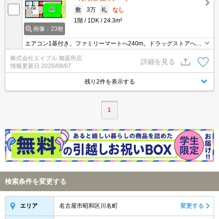
敷
3万
礼
なし
1階
1DK
24.3m²
画像：23枚
エアコン1基付き。ファミリーマートへ240m。ドラッグストアへ27
0m。歯科医院へ350m。スーパーへ390m。マックスバリュへ520
株式会社エイブル 御器所店
m。郵便局へ540m。ファミリーレストランへ790m。
詳細を見る
情報更新日
2026/08/07
残り2件を表示する
1
検索条件を変更する
名古屋市昭和区川名町
変更する
エリア