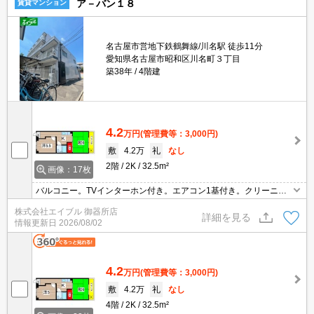
ア－バン１８
賃貸マンション
名古屋市営地下鉄鶴舞線/川名駅 徒歩11分
愛知県名古屋市昭和区川名町３丁目
築38年
4階建
4.2
万円
(管理費等：3,000円)
敷
4.2万
礼
なし
2階
2K
32.5m²
画像：17枚
バルコニー。TVインターホン付き。エアコン1基付き。クリーニン
グ店へ120m。ファミリーマートへ280m。郵便局へ350m。ドラッ
株式会社エイブル 御器所店
グストアへ450m。スーパーへ650m。
詳細を見る
情報更新日
2026/08/02
4.2
万円
(管理費等：3,000円)
敷
4.2万
礼
なし
4階
2K
32.5m²