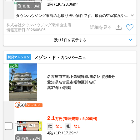
1階
1K
23.06m²
画像：3枚
タウンハウジング東海のお取り扱い物件です。最新の空室状況やの
詳細などお気軽にお問い合わせ下さい。
株式会社タウンハウジング東海 金山店
詳細を見る
情報更新日
2026/08/06
残り1件を表示する
メゾン・ド・カンパーニュ
賃貸マンション
名古屋市営地下鉄鶴舞線/川名駅 徒歩9分
愛知県名古屋市昭和区川名町
築37年
4階建
2.1
万円
(管理費等：5,000円)
敷
なし
礼
なし
4階
1R
17.29m²
画像：23枚