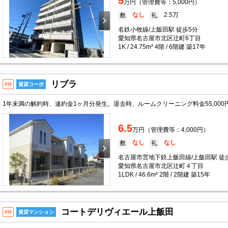
5
万円（管理費等：5,000円）
なし
2.5万
敷
礼
名鉄小牧線/上飯田駅 徒歩5分
愛知県名古屋市北区辻町6丁目
1K / 24.75m² 4階 / 6階建 築17年
リブラ
PR
賃貸コーポ
1年未満の解約時、違約金1ヶ月分発生。退去時、ルームクリーニング料金55,000
6.5
万円（管理費等：4,000円）
なし
なし
敷
礼
名古屋市営地下鉄上飯田線/上飯田駅 徒
愛知県名古屋市北区辻町４丁目
1LDK / 46.6m² 2階 / 2階建 築15年
コートデリヴィエール上飯田
PR
賃貸マンション