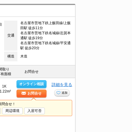
名古屋市営地下鉄上飯田線/上飯
目
田駅 徒歩11分
名古屋市営地下鉄名城線/志賀本
交通
通駅 徒歩19分
名古屋市営地下鉄名城線/平安通
駅 徒歩20分
構造
木造
間取り
お問合せ
専有面積
オンライン相談
詳細を見る
1K
1.22m²
追加
お問合せ
料問合せ！
周辺環境
入居可否