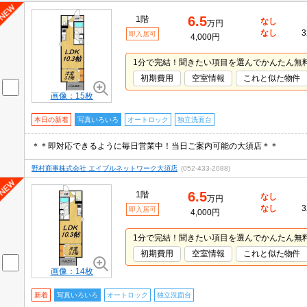
6.5
1階
なし
万円
なし
3
即入居可
4,000円
1分で完結！聞きたい項目を選んでかんたん無
初期費用
空室情報
これと似た物件
画像：15枚
本日の新着
写真いろいろ
オートロック
独立洗面台
＊＊即対応できるように毎日営業中！当日ご案内可能の大須店＊＊
野村商事株式会社 エイブルネットワーク大須店
(052-433-2088)
6.5
1階
なし
万円
なし
3
即入居可
4,000円
1分で完結！聞きたい項目を選んでかんたん無
初期費用
空室情報
これと似た物件
画像：14枚
新着
写真いろいろ
オートロック
独立洗面台