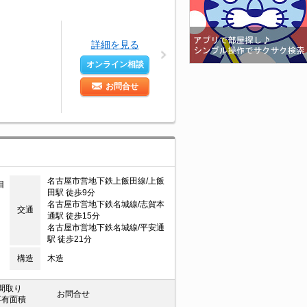
詳細を見る
オンライン相談
お問合せ
名古屋市営地下鉄上飯田線/上飯
目
田駅 徒歩9分
名古屋市営地下鉄名城線/志賀本
交通
通駅 徒歩15分
名古屋市営地下鉄名城線/平安通
駅 徒歩21分
構造
木造
間取り
お問合せ
専有面積