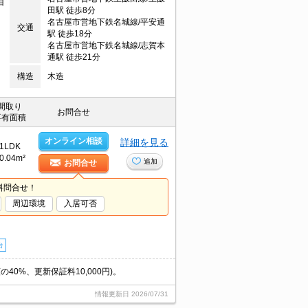
目
田駅 徒歩8分
名古屋市営地下鉄名城線/平安通
交通
駅 徒歩18分
名古屋市営地下鉄名城線/志賀本
通駅 徒歩21分
構造
木造
間取り
お問合せ
専有面積
オンライン相談
詳細を見る
1LDK
0.04m²
追加
お問合せ
料問合せ！
周辺環境
入居可否
台
0%、更新保証料10,000円)。
情報更新日
2026/07/31