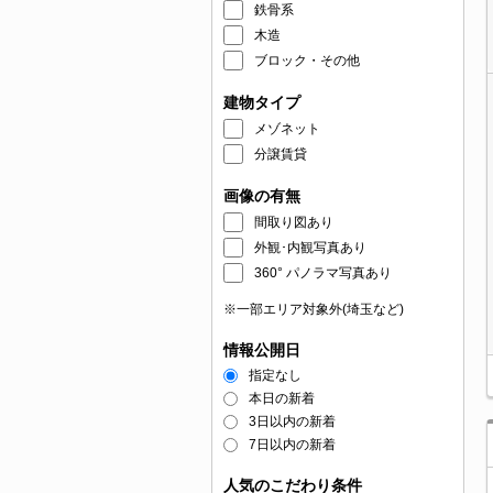
鉄骨系
木造
ブロック・その他
建物タイプ
メゾネット
分譲賃貸
画像の有無
間取り図あり
外観･内観写真あり
360° パノラマ写真あり
※一部エリア対象外(埼玉など)
情報公開日
指定なし
本日の新着
3日以内の新着
7日以内の新着
人気のこだわり条件