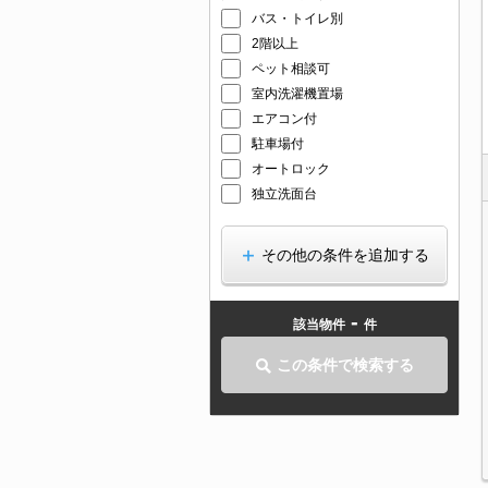
バス・トイレ別
2階以上
ペット相談可
室内洗濯機置場
エアコン付
駐車場付
オートロック
独立洗面台
その他の条件を追加する
-
該当物件
件
この条件で検索する