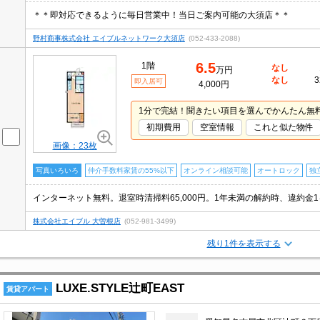
＊＊即対応できるように毎日営業中！当日ご案内可能の大須店＊＊
野村商事株式会社 エイブルネットワーク大須店
(052-433-2088)
6.5
1階
なし
万円
なし
3
即入居可
4,000円
1分で完結！聞きたい項目を選んでかんたん無
初期費用
空室情報
これと似た物件
画像：23枚
写真いろいろ
仲介手数料家賃の55%以下
オンライン相談可能
オートロック
独
株式会社エイブル 大曽根店
(052-981-3499)
残り1件を表示する
LUXE.STYLE辻町EAST
賃貸アパート