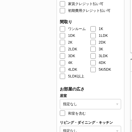
家賃クレジット払い可
初期費用クレジット払い可
間取り
ワンルーム
1K
1DK
1LDK
2K
2DK
2LDK
3K
3DK
3LDK
4K
4DK
4LDK
5K/5DK
5LDK以上
お部屋の広さ
居室
和室を含む
リビング・ダイニング・キッチン