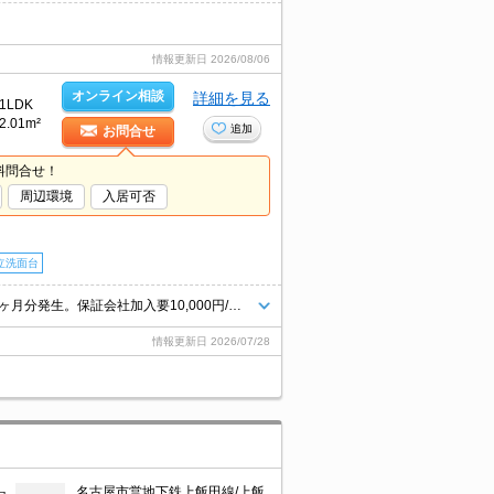
情報更新日
2026/08/06
オンライン相談
詳細を見る
1LDK
2.01m²
追加
お問合せ
料問合せ！
周辺環境
入居可否
立洗面台
インターネット無料。退室時清掃料65,000円。1年未満の解約時、違約金1ヶ月分発生。保証会社加入要10,000円/1年。
情報更新日
2026/07/28
名古屋市営地下鉄上飯田線/上飯