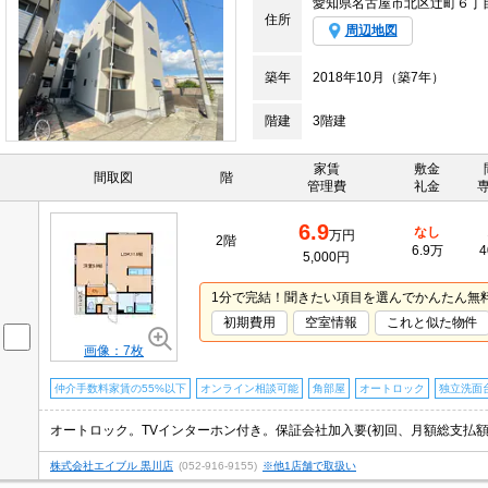
愛知県名古屋市北区辻町６丁
住所
周辺地図
築年
2018年10月（築7年）
階建
3階建
家賃
敷金
間取図
階
管理費
礼金
6.9
なし
万円
2階
6.9万
4
5,000円
1分で完結！聞きたい項目を選んでかんたん無
初期費用
空室情報
これと似た物件
画像：7枚
仲介手数料家賃の55%以下
オンライン相談可能
角部屋
オートロック
独立洗面
オートロック。TVインターホン付き。保証会社加入要(初回、月額総支払額の4
株式会社エイブル 黒川店
(052-916-9155)
※他1店舗で取扱い