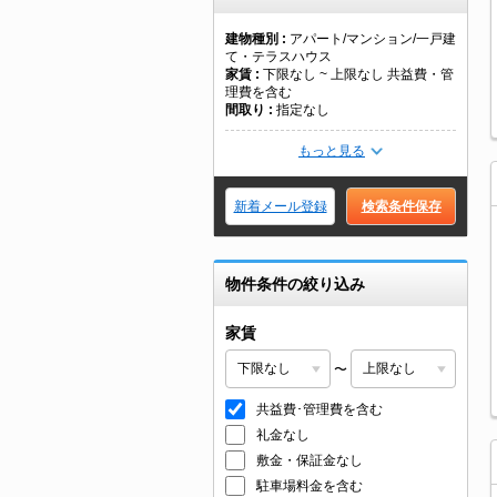
建物種別
アパート/マンション/一戸建
て・テラスハウス
家賃
下限なし ~ 上限なし 共益費・管
理費を含む
間取り
指定なし
もっと見る
新着メール登録
検索条件保存
物件条件の絞り込み
家賃
〜
共益費･管理費を含む
礼金なし
敷金・保証金なし
駐車場料金を含む