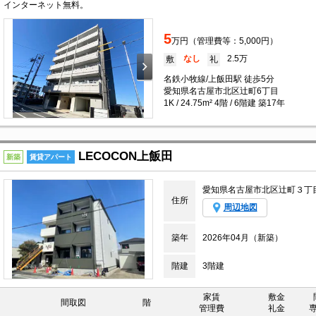
インターネット無料。
5
万円（管理費等：5,000円）
なし
2.5万
敷
礼
名鉄小牧線/上飯田駅 徒歩5分
愛知県名古屋市北区辻町6丁目
1K / 24.75m² 4階 / 6階建 築17年
LECOCON上飯田
新築
賃貸アパート
愛知県名古屋市北区辻町３丁
住所
周辺地図
築年
2026年04月（新築）
階建
3階建
家賃
敷金
間取図
階
管理費
礼金