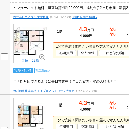
インターネット無料。退室時清掃料55,000円。違約金(12ヶ月未満 家賃2
株式会社エイブル 大曽根店
(052-981-3499)
※他1店舗で取扱い
4.3
なし
万円
1階
なし
2
4,000円
1分で完結！聞きたい項目を選んでかんたん無
初期費用
空室情報
これと似た物件
画像：12枚
写真いろいろ
独立洗面台
＊＊即対応できるように毎日営業中！当日ご案内可能の大須店＊＊
野村商事株式会社 エイブルネットワーク大須店
(052-433-2088)
4.3
なし
万円
1階
なし
2
4,000円
1分で完結！聞きたい項目を選んでかんたん無
初期費用
空室情報
これと似た物件