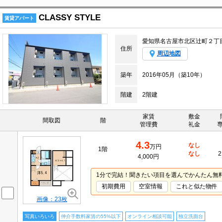
CLASSY STYLE
賃貸アパート
愛知県名古屋市北区辻町２丁
住所
周辺地図
築年
2016年05月（築10年）
階建
2階建
家賃
敷金
間取図
階
管理費
礼金
4.3
なし
万円
1階
なし
2
4,000円
1分で完結！聞きたい項目を選んでかんたん無
初期費用
空室情報
これと似た物件
画像：23枚
写真いろいろ
仲介手数料家賃の55%以下
オンライン相談可能
独立洗面台