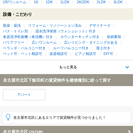
1R/ワンルーム
1K
1DK
1LDK
2K/2DK
2LDK
3LDK
設備・こだわり
新築・築浅
リフォーム・リノベーション済み
デザイナーズ
バス・トイレ別
温水洗浄便座（ウォシュレット）付き
食器洗浄乾燥機（食洗機）付き
カウンターキッチン付き
収納重視
バリアフリー
広いワンルーム
広いリビング・ダイニングがある
ベランダ・バルコニー付き
ルーフバルコニー付き
屋上付き
ペット可・ペット相談可
楽器相談可
ピアノ相談可
DIY可
もっと見る
名古屋市北区下飯田町の賃貸物件を建物種別に絞って探す
アパート
名古屋市北区にあるエリアで賃貸物件が見つかりました！
名古屋市北区
(2975件)