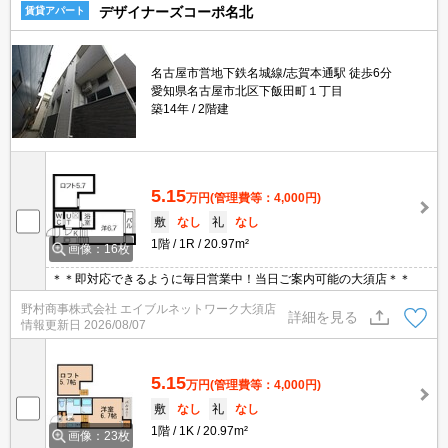
デザイナーズコーポ名北
賃貸アパート
名古屋市営地下鉄名城線/志賀本通駅 徒歩6分
愛知県名古屋市北区下飯田町１丁目
築14年
2階建
5.15
万円
(管理費等：4,000円)
敷
なし
礼
なし
1階
1R
20.97m²
画像：16枚
＊＊即対応できるように毎日営業中！当日ご案内可能の大須店＊＊
野村商事株式会社 エイブルネットワーク大須店
詳細を見る
情報更新日
2026/08/07
5.15
万円
(管理費等：4,000円)
敷
なし
礼
なし
1階
1K
20.97m²
画像：23枚