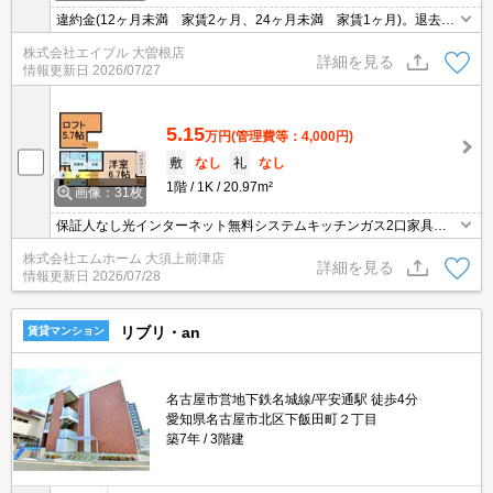
違約金(12ヶ月未満 家賃2ヶ月、24ヶ月未満 家賃1ヶ月)。退去
時、エアコン洗浄代13,200円。退室時清掃料44,000円。インターネ
株式会社エイブル 大曽根店
ット無料。退去時、エアコン洗浄代13,200円。
詳細を見る
情報更新日
2026/07/27
5.15
万円
(管理費等：4,000円)
敷
なし
礼
なし
1階
1K
20.97m²
画像：31枚
保証人なし光インターネット無料システムキッチンガス2口家具家
電ご用意できます
株式会社エムホーム 大須上前津店
詳細を見る
情報更新日
2026/07/28
リブリ・an
賃貸マンション
名古屋市営地下鉄名城線/平安通駅 徒歩4分
愛知県名古屋市北区下飯田町２丁目
築7年
3階建