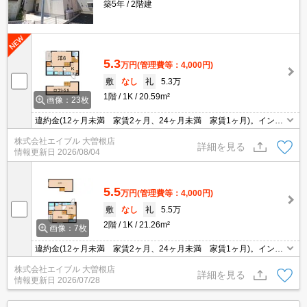
築5年
2階建
5.3
万円
(管理費等：4,000円)
敷
なし
礼
5.3万
1階
1K
20.59m²
画像：23枚
違約金(12ヶ月未満 家賃2ヶ月、24ヶ月未満 家賃1ヶ月)。インタ
ーネット初期費用16,500円。退室時清掃料44,000円。インターネッ
株式会社エイブル 大曽根店
ト無料。
詳細を見る
情報更新日
2026/08/04
5.5
万円
(管理費等：4,000円)
敷
なし
礼
5.5万
2階
1K
21.26m²
画像：7枚
違約金(12ヶ月未満 家賃2ヶ月、24ヶ月未満 家賃1ヶ月)。インタ
ーネット初期費用16,500円。退室時清掃料49,500円。退去時、エア
株式会社エイブル 大曽根店
コン洗浄代13,200円。インターネット無料。
詳細を見る
情報更新日
2026/07/28