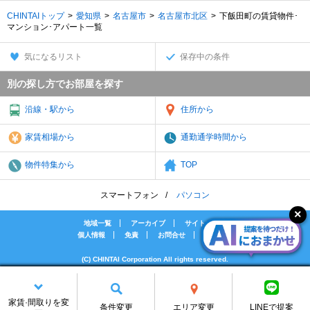
CHINTAIトップ
愛知県
名古屋市
名古屋市北区
下飯田町の賃貸物件･
マンション･アパート一覧
気になるリスト
保存中の条件
別の探し方でお部屋を探す
沿線・駅から
住所から
家賃相場から
通勤通学時間から
物件特集から
TOP
スマートフォン
パソコン
地域一覧
アーカイブ
サイトマップ
個人情報
免責
お問合せ
会社案内
(C) CHINTAI Corporation All rights reserved.
[PR]賃貸物件の疑問解決！教えてエイブルAGENT
[PR]賃貸生活の工夫を紹介！CHINTAI情報局
家賃·間取りを変
[PR]女性の賃貸生活を応援！Woman.CHINTAI
条件変更
エリア変更
LINEで提案