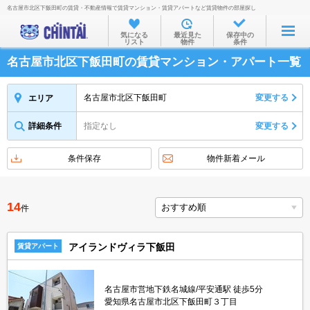
名古屋市北区下飯田町の賃貸・不動産情報で賃貸マンション・賃貸アパートなど賃貸物件の部屋探し
お部屋を探す
気になる
最近見た
保存中の
リスト
物件
条件
沿線・駅から
名古屋市北区下飯田町の賃貸マンション・アパート一覧
住所から
家賃相場から
名古屋市北区下飯田町
変更する
エリア
通勤通学時間から
詳細条件
指定なし
変更する
物件特集から
条件保存
物件新着メール
不動産会社から
TOP
14
件
アイランドヴィラ下飯田
賃貸アパート
名古屋市営地下鉄名城線/平安通駅 徒歩5分
愛知県名古屋市北区下飯田町３丁目