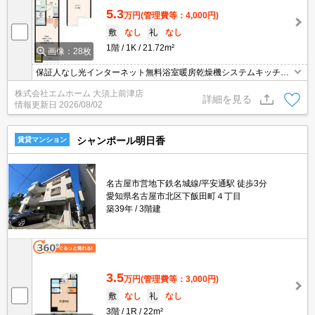
5.3
万円
(管理費等：4,000円)
敷
なし
礼
なし
1階
1K
21.72m²
画像：28枚
保証人なし光インターネット無料浴室暖房乾燥機システムキッチン
ガス2口ＴＶドアホン
株式会社エムホーム 大須上前津店
詳細を見る
情報更新日
2026/08/02
シャンポール明日香
賃貸マンション
名古屋市営地下鉄名城線/平安通駅 徒歩3分
愛知県名古屋市北区下飯田町４丁目
築39年
3階建
3.5
万円
(管理費等：3,000円)
敷
なし
礼
なし
3階
1R
22m²