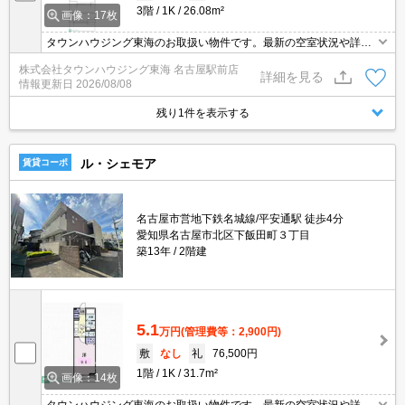
3階
1K
26.08m²
画像：17枚
タウンハウジング東海のお取扱い物件です。最新の空室状況や詳細
などお気軽にお問い合わせください。
株式会社タウンハウジング東海 名古屋駅前店
詳細を見る
情報更新日
2026/08/08
残り1件を表示する
ル・シェモア
賃貸コーポ
名古屋市営地下鉄名城線/平安通駅 徒歩4分
愛知県名古屋市北区下飯田町３丁目
築13年
2階建
5.1
万円
(管理費等：2,900円)
敷
なし
礼
76,500円
1階
1K
31.7m²
画像：14枚