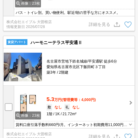
画像：23枚
バス・トイレ別。買い物便利。駅近!朝の苦手な方にオススメ。
株式会社エイブル 大曽根店
詳細を見る
情報更新日
2026/07/28
ハーモニーテラス平安通Ⅱ
賃貸アパート
名古屋市営地下鉄名城線/平安通駅 徒歩6分
愛知県名古屋市北区下飯田町３丁目
築3年
2階建
5.3
万円
(管理費等：4,000円)
敷
なし
礼
なし
1階
1K
21.72m²
画像：23枚
賃料口座引落手数料660円/月。インターネット初期費用11,000円。
違約金(12ヶ月未満 家賃2ヶ月、24ヶ月未満 家賃1ヶ月)。退去
株式会社エイブル 大曽根店
時、エアコン洗浄代11,000円。インターネット無料。
詳細を見る