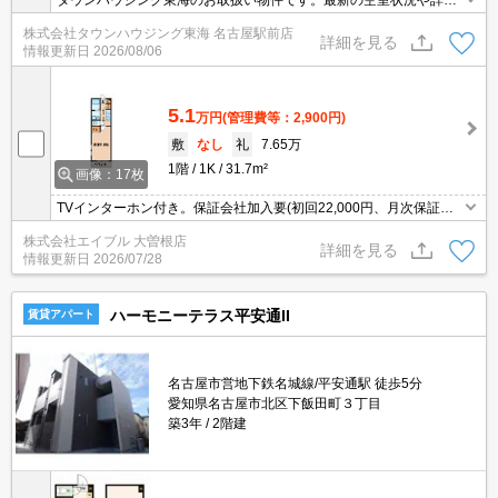
タウンハウジング東海のお取扱い物件です。最新の空室状況や詳細
などお気軽にお問い合わせください。
株式会社タウンハウジング東海 名古屋駅前店
詳細を見る
情報更新日
2026/08/06
5.1
万円
(管理費等：2,900円)
敷
なし
礼
7.65万
1階
1K
31.7m²
画像：17枚
TVインターホン付き。保証会社加入要(初回22,000円、月次保証料
2.2%)。
株式会社エイブル 大曽根店
詳細を見る
情報更新日
2026/07/28
ハーモニーテラス平安通II
賃貸アパート
名古屋市営地下鉄名城線/平安通駅 徒歩5分
愛知県名古屋市北区下飯田町３丁目
築3年
2階建