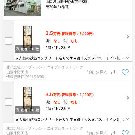
山口県山陽小野田市平成町
築30年
4階建
3.5
万円
(管理費等：2,000円)
敷
なし
礼
なし
4階
1K
23m²
画像：16枚
★人気の鉄筋コンクリート造りです★都市ガス★バス・トイレ別、
洗濯機置き場も室内です★小野田港駅 徒歩１分★周辺にサンパ－ク
株式会社ループ・レント エイブルネットワーク
があり、買い物にも便利です★コンビニが目の前にありとても便利
詳細を見る
山陽小野田店
です♪
情報更新日
2026/08/06
3.5
万円
(管理費等：2,000円)
敷
なし
礼
なし
4階
1K
23m²
画像：16枚
★人気の鉄筋コンクリート造りです★都市ガス★バス・トイレ別、
洗濯機置き場も室内です★小野田港駅 徒歩１分★周辺にサンパ－ク
株式会社ループ・レント エイブルネットワーク
があり、買い物にも便利です★コンビニが目の前にありとても便利
詳細を見る
山陽小野田店
です♪