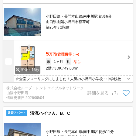
小野田線・長門本山線/南中川駅 徒歩6分
山口県山陽小野田市稲荷町
築25年
2階建
5
万円
(管理費等：--)
敷
1ヶ月
礼
なし
2階
3DK
49.68m²
画像：16枚
☆全室フローリングにしました！人気の小野田小学校・中学校校
区！駐車場2台無料（町内会費不要）です！都市ガスです！テレビ
株式会社ループ・レント エイブルネットワーク
モニターフォンつき！☆
詳細を見る
山陽小野田店
情報更新日
2026/08/04
清流ハイツＡ、B、C
賃貸アパート
小野田線・長門本山線/南中川駅 徒歩11分