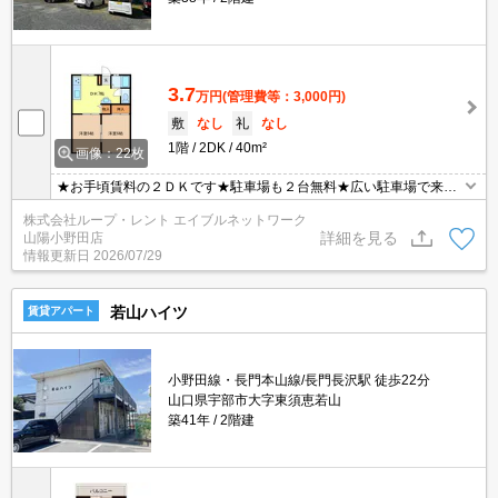
3.7
万円
(管理費等：3,000円)
敷
なし
礼
なし
1階
2DK
40m²
画像：22枚
★お手頃賃料の２ＤＫです★駐車場も２台無料★広い駐車場で来客
時も便利です★都市ガスなので、光熱費も抑えられて経済的です★
株式会社ループ・レント エイブルネットワーク
内装はリフォーム済みで綺麗なお部屋です★人気の須恵小学校校区
詳細を見る
山陽小野田店
★
情報更新日
2026/07/29
若山ハイツ
賃貸アパート
小野田線・長門本山線/長門長沢駅 徒歩22分
山口県宇部市大字東須恵若山
築41年
2階建