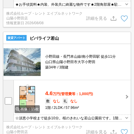
★お手頃賃料★内装、外装共に綺麗な物件です★2階角部屋★駐車
場2台無料★モニターフォン・ウォシュレット完備★便利な浴室乾
株式会社ループ・レント エイブルネットワーク
燥機付きです★閑静な住宅地に位置しており、宇部方面、小野田方
詳細を見る
山陽小野田店
面共にアクセス良好です★
情報更新日
2026/08/08
ビバライフ若山
賃貸アパート
小野田線・長門本山線/南小野田駅 徒歩11分
山口県山陽小野田市大字小野田
築34年
3階建
4.6
万円
(管理費等：1,000円)
敷
なし
礼
なし
1階
2LDK
57.96m²
画像：15枚
☆須恵小学校まで徒歩10分。桜のきれいな若山公園前です。1階角
部屋。駐車場1台無料です。☆
株式会社ループ・レント エイブルネットワーク
詳細を見る
山陽小野田店