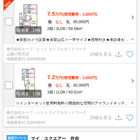
7.5
万円
(管理費等：2,800円)
敷
なし
礼
85,000円
2階
2LDK
59.58m²
画像：14枚
★防犯カメラ設置★浴室は広々一坪サイズ★照明付き★来訪者を確
認できるTVモニター付きインターホン設置★エアコン２台設置★イ
株式会社ループ・レント エイブルネットワーク
ンターネット使用料無料★宅配ボックスあり★
詳細を見る
山陽小野田店
情報更新日
2026/08/08
7.2
万円
(管理費等：2,800円)
敷
なし
礼
82,000円
1階
1LDK
50.01m²
画像：12枚
☆インターネット使用料無料☆開放的な空間のアイランドキッチン
☆家族みんなで料理できるもの嬉しいです☆火を使わないＩＨクッ
株式会社ループ・レント エイブルネットワーク
キングヒーター☆照明付き☆浴室は広々一坪サイズ☆追い焚き、浴
詳細を見る
山陽小野田店
室乾燥機付き♪
情報更新日
2026/08/02
マイ スクエアー 住吉
賃貸アパート