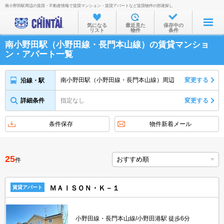
南小野田駅周辺の賃貸・不動産情報で賃貸マンション・賃貸アパートなど賃貸物件の部屋探し
お部屋を探す
気になる
最近見た
保存中の
リスト
物件
条件
沿線・駅から
南小野田駅（小野田線・長門本山線）の賃貸マンショ
住所から
ン・アパート一覧
家賃相場から
南小野田駅（小野田線・長門本山線）周辺
変更する
沿線・駅
通勤通学時間から
詳細条件
指定なし
変更する
物件特集から
不動産会社から
条件保存
物件新着メール
TOP
25
件
ＭＡＩＳＯＮ・Ｋ－１
賃貸アパート
小野田線・長門本山線/小野田港駅 徒歩6分