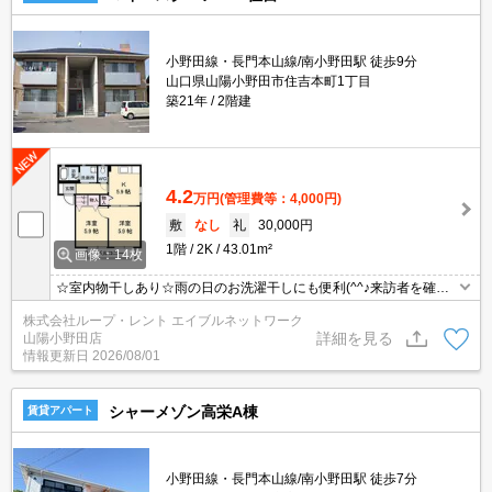
小野田線・長門本山線/南小野田駅 徒歩9分
山口県山陽小野田市住吉本町1丁目
築21年
2階建
4.2
万円
(管理費等：4,000円)
敷
なし
礼
30,000円
1階
2K
43.01m²
画像：14枚
☆室内物干しあり☆雨の日のお洗濯干しにも便利(^^♪来訪者を確認
できるTVモニター付きインターホン設置☆温水洗浄便座☆エアコン
株式会社ループ・レント エイブルネットワーク
１台☆ドラッグストアモリ小野田店まで２１０ｍ・徒歩３分☆
詳細を見る
山陽小野田店
情報更新日
2026/08/01
シャーメゾン高栄A棟
賃貸アパート
小野田線・長門本山線/南小野田駅 徒歩7分