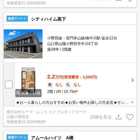
情報更新日
2026/08/08
シティハイム高下
賃貸アパート
小野田線・長門本山線/南中川駅 徒歩12分
山口県山陽小野田市中川4丁目
築39年
2階建
2.2
万円
(管理費等：3,000円)
敷
なし
礼
なし
2階
1R
15.75m²
画像：11枚
★お一人暮らしの方おすすめ★お安い物件お探しの方必見★サンパ
ーク近くの好立地物件★お安く入居されたい方は是非ご検討下さい
株式会社ループ・レント エイブルネットワーク
ませ★
詳細を見る
山陽小野田店
情報更新日
2026/08/08
アムールハイツ A棟
賃貸アパート