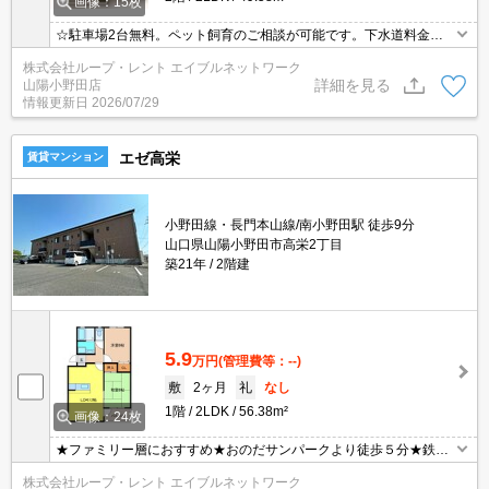
画像：15枚
☆駐車場2台無料。ペット飼育のご相談が可能です。下水道料金が
かかりません。最上階角部屋の物件です。エアコン2台設置済み。
株式会社ループ・レント エイブルネットワーク
☆
詳細を見る
山陽小野田店
情報更新日
2026/07/29
エゼ高栄
賃貸マンション
小野田線・長門本山線/南小野田駅 徒歩9分
山口県山陽小野田市高栄2丁目
築21年
2階建
5.9
万円
(管理費等：--)
敷
2ヶ月
礼
なし
1階
2LDK
56.38m²
画像：24枚
★ファミリー層におすすめ★おのだサンパークより徒歩５分★鉄筋
コンクリートの２ＬＤＫ★駐車場２台無料★対面キッチン★全室照
株式会社ループ・レント エイブルネットワーク
明つき★独立洗面台★