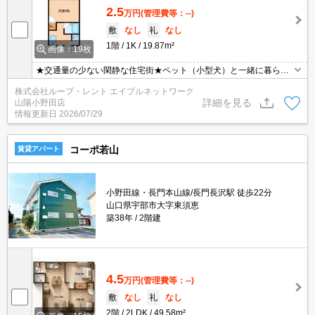
2.5
万円
(管理費等：--)
敷
なし
礼
なし
1階
1K
19.87m²
画像：19枚
★交通量の少ない閑静な住宅街★ペット（小型犬）と一緒に暮らせ
ます（※敷金1ヶ月プラス）★階段下に全自動洗濯機2台あり(共同)
株式会社ループ・レント エイブルネットワーク
★エアコン★冷蔵庫付★
詳細を見る
山陽小野田店
情報更新日
2026/07/29
コーポ若山
賃貸アパート
小野田線・長門本山線/長門長沢駅 徒歩22分
山口県宇部市大字東須恵
築38年
2階建
4.5
万円
(管理費等：--)
敷
なし
礼
なし
2階
2LDK
49.58m²