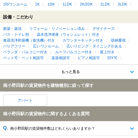
1R/ワンルーム
1K
1DK
1LDK
2K/2DK
2LDK
3LDK
設備・こだわり
新築・築浅
リフォーム・リノベーション済み
デザイナーズ
バス・トイレ別
温水洗浄便座（ウォシュレット）付き
食器洗浄乾燥機（食洗機）付き
カウンターキッチン付き
収納重視
バリアフリー
広いワンルーム
広いリビング・ダイニングがある
ベランダ・バルコニー付き
ルーフバルコニー付き
屋上付き
ペット可・ペット相談可
楽器相談可
ピアノ相談可
DIY可
もっと見る
南小野田駅の賃貸物件を建物種別に絞って探す
アパート
南小野田駅の賃貸物件に関するよくある質問
南小野田駅の賃貸物件数はどれくらいありますか？