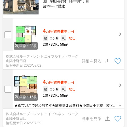
山口県山陽小野田市中川5丁目
築39年
2階建
4
万円
(管理費等：--)
敷
2ヶ月
礼
なし
2階
3DK
58m²
画像：23枚
株式会社ループ・レント エイブルネットワーク
詳細を見る
山陽小野田店
情報更新日
2026/08/02
4
万円
(管理費等：--)
敷
2ヶ月
礼
なし
1階
3DK
58m²
画像：16枚
★都市ガスで経済的です★駐車場２台無料★小野田小学校 校区の
３ＤＫ★ ぜひ、一度ご内見してみて下さい。
株式会社ループ・レント エイブルネットワーク
詳細を見る
山陽小野田店
情報更新日
2026/07/29