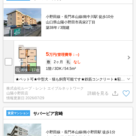
小野田線・長門本山線/南中川駅 徒歩10分
山口県山陽小野田市高栄2丁目
築38年
3階建
5
万円
(管理費等：--)
敷
2ヶ月
礼
なし
1階
3DK
54.5m²
画像：17枚
★ペット可★中型犬・猫も飼育可能です★鉄筋コンクリート★駐車
場２台無料★バルコニーに倉庫つき★広々とした３ＤＫ★ゴミ置場
株式会社ループ・レント エイブルネットワーク
敷地内★
詳細を見る
山陽小野田店
情報更新日
2026/07/29
サバービア宮崎
賃貸マンション
小野田線・長門本山線/南小野田駅 徒歩1分