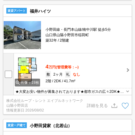
福井ハイツ
賃貸アパート
小野田線・長門本山線/南中川駅 徒歩5分
山口県山陽小野田市稲荷町
築32年
2階建
4
万円
(管理費等：--)
敷
2ヶ月
礼
なし
2階
2DK
41.7m²
画像：19枚
★大変お安い物件が募集されております★都市ガスの広々2DK★シ
ングルマザーの方やお一人暮らしの方に大変おすすめです★
株式会社ループ・レント エイブルネットワーク
詳細を見る
山陽小野田店
情報更新日
2026/08/02
小野田貸家（北若山）
賃貸一戸建て