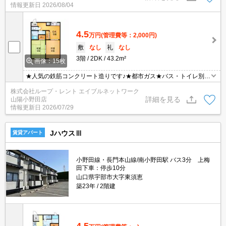
情報更新日
2026/08/04
4.5
万円
(管理費等：2,000円)
敷
なし
礼
なし
3階
2DK
43.2m²
画像：15枚
★人気の鉄筋コンクリート造りです♪★都市ガス★バス・トイレ別、
洗濯機置き場も室内です★周辺にサンパ－クがあり、買い物にも便
株式会社ループ・レント エイブルネットワーク
利です★コンビニが目の前にありとても便利です♪
詳細を見る
山陽小野田店
情報更新日
2026/07/29
JハウスⅢ
賃貸アパート
小野田線・長門本山線/南小野田駅 バス3分 上梅
田下車：停歩10分
山口県宇部市大字東須恵
築23年
2階建
4.5