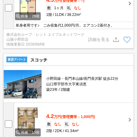
万円
(管理費等：--)
敷
1ヶ月
礼
なし
1階
1LDK
38.22m²
画像：29枚
単身者用です♪ ごみ収集代1,000円/月。エアコン2基付き。
株式会社ループ・レント エイブルネットワーク
詳細を見る
山陽小野田店
情報更新日
2026/08/08
スコッチ
賃貸アパート
小野田線・長門本山線/長門長沢駅 徒歩22分
山口県宇部市大字東須恵
築23年
2階建
4.2
万円
(管理費等：1,000円)
敷
なし
礼
なし
2階
2DK
41.34m²
画像：15枚