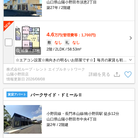
山口県山陽小野田市須恵2丁目
築27年
2階建
4.6
万円
(管理費等：1,700円)
敷
なし
礼
なし
2階
2LDK
58.53m²
画像：17枚
☆エアコン設置☆南向きの明るいお部屋です☆】毎月の家賃も初期
費用もクレジットカード払いが可能、家具家電のレンタルプランも
株式会社ループ・レント エイブルネットワーク
ございます♪☆
詳細を見る
山陽小野田店
情報更新日
2026/08/08
パークサイド・ドミールⅡ
賃貸アパート
小野田線・長門本山線/南小野田駅 徒歩12分
山口県山陽小野田市中央4丁目
築2年
2階建