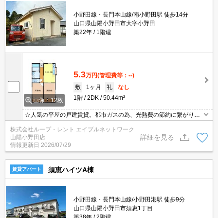
小野田線・長門本山線/南小野田駅 徒歩14分
山口県山陽小野田市大字小野田
築22年
1階建
5.3
万円
(管理費等：--)
敷
1ヶ月
礼
なし
1階
2DK
50.44m²
画像：12枚
☆人気の平屋の戸建賃貸。都市ガスの為、光熱費の節約に繋がりま
す。ペット相談可能となります。ご内見が可能となりました。☆
株式会社ループ・レント エイブルネットワーク
詳細を見る
山陽小野田店
情報更新日
2026/07/29
須恵ハイツA棟
賃貸アパート
小野田線・長門本山線/小野田港駅 徒歩9分
山口県山陽小野田市須恵1丁目
築38年
2階建