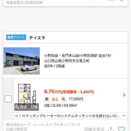
情報更新日
2026/08/08
ティエラ
賃貸アパート
小野田線・長門本山線/小野田港駅 徒歩7分
山口県山陽小野田市北竜王町
築3年
2階建
6.75
万円
(管理費等：3,400円)
敷
なし
礼
77,500円
2階
2LDK
59.58m²
画像：12枚
☆ＩＨクッキングヒーターのシステムキッチン☆火を使わないので
安心です☆あったら嬉しいエアコン付き☆北側は収納力の高いウォ
株式会社ループ・レント エイブルネットワーク
ークインクローゼットあり☆浴室は広々一坪サイズ☆
詳細を見る
山陽小野田店