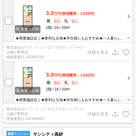
3.3
万円
(管理費等：3,000円)
敷
なし
礼
なし
1階
1K
20m²
画像：13枚
★商業施設近く★便利な立地★学生様にもおすすめ★一人暮らしに
最適★広々駐車場★
株式会社ループ・レント エイブルネットワーク
詳細を見る
山陽小野田店
情報更新日
2026/07/29
3.3
万円
(管理費等：3,000円)
敷
なし
礼
なし
1階
1K
20m²
画像：12枚
★商業施設近く★便利な立地★学生様にもおすすめ★一人暮らしに
最適★広々駐車場★
株式会社ループ・レント エイブルネットワーク
詳細を見る
山陽小野田店
情報更新日
2026/08/01
サンシティ高砂
賃貸マンション