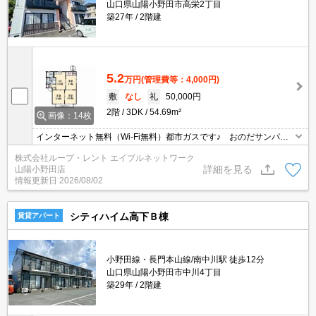
山口県山陽小野田市高栄2丁目
築27年
2階建
5.2
万円
(管理費等：4,000円)
敷
なし
礼
50,000円
2階
3DK
54.69m²
画像：14枚
インターネット無料（Wi-Fi無料）都市ガスです♪ おのだサンパー
クまで約７５０ｍ（徒歩約１０分） 南小野田駅まで約５６９ｍ
株式会社ループ・レント エイブルネットワーク
（徒歩約７分） おのだ児童公園まで約５ｍ（徒歩約１分）
詳細を見る
山陽小野田店
情報更新日
2026/08/02
シティハイム高下Ｂ棟
賃貸アパート
小野田線・長門本山線/南中川駅 徒歩12分
山口県山陽小野田市中川4丁目
築29年
2階建