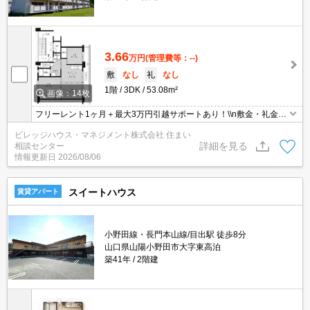
3.66
万円
(管理費等：--)
敷
なし
礼
なし
1階
3DK
53.08m²
画像：14枚
フリーレント1ヶ月＋最大3万円引越サポートあり！\\n敷金・礼金・
更新料・鍵交換手数料0円！※契約内容や審査の結果、敷金をお預
ビレッジハウス・マネジメント株式会社 住まい
かりする場合がございます。
詳細を見る
相談センター
情報更新日
2026/08/06
スイートハウス
賃貸アパート
小野田線・長門本山線/目出駅 徒歩8分
山口県山陽小野田市大字東高泊
築41年
2階建