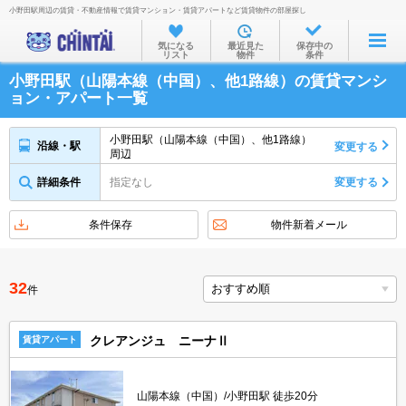
小野田駅周辺の賃貸・不動産情報で賃貸マンション・賃貸アパートなど賃貸物件の部屋探し
お部屋を探す
気になる
最近見た
保存中の
リスト
物件
条件
沿線・駅から
小野田駅（山陽本線（中国）、他1路線）の賃貸マンシ
住所から
ョン・アパート一覧
家賃相場から
小野田駅（山陽本線（中国）、他1路線）
沿線・駅
変更する
周辺
通勤通学時間から
詳細条件
指定なし
変更する
物件特集から
不動産会社から
条件保存
物件新着メール
TOP
32
件
クレアンジュ ニーナⅡ
賃貸アパート
山陽本線（中国）/小野田駅 徒歩20分