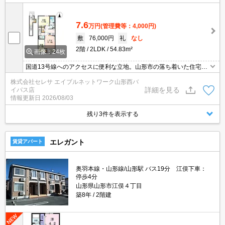
7.6
万円
(管理費等：4,000円)
敷
76,000円
礼
なし
2階
2LDK
54.83m²
画像：24枚
国道13号線へのアクセスに便利な立地。山形市の落ち着いた住宅街
です。 経済的な都市ガス採用。充実の設備、洗練されたデザインで
株式会社セレサ エイブルネットワーク山形西バ
暮らす高機能アパート
詳細を見る
イパス店
情報更新日
2026/08/03
残り3件を表示する
エレガント
賃貸アパート
奥羽本線・山形線/山形駅 バス19分 江俣下車：
停歩4分
山形県山形市江俣４丁目
築8年
2階建