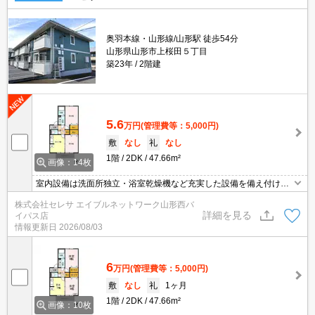
奥羽本線・山形線/山形駅 徒歩54分
山形県山形市上桜田５丁目
築23年
2階建
5.6
万円
(管理費等：5,000円)
敷
なし
礼
なし
1階
2DK
47.66m²
画像：14枚
室内設備は洗面所独立・浴室乾燥機など充実した設備を備え付けて
います。収納はクロゼット・シューズボックスなどが備え付けられ
株式会社セレサ エイブルネットワーク山形西バ
ているので、衣類や日用品の収納に重宝します。来客時にはTVイン
詳細を見る
イパス店
ターホンを使用して訪問者の顔を確認することがきるので安心感が
情報更新日
2026/08/03
あります。築年数の古い物件ですが、そのぶん味わいを感じられま
す。
6
万円
(管理費等：5,000円)
敷
なし
礼
1ヶ月
1階
2DK
47.66m²
画像：10枚