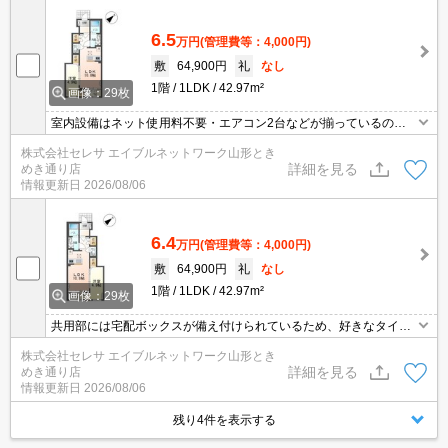
南向きの物件です。
6.5
万円
(管理費等：4,000円)
敷
64,900円
礼
なし
1階
1LDK
42.97m²
画像：29枚
室内設備はネット使用料不要・エアコン2台などが揃っているの
で、快適に過ごしやすいお部屋になります。不在時でも荷物を受け
株式会社セレサ エイブルネットワーク山形とき
取ることができるため、時間調整の手間が省ける宅配ボックスが付
詳細を見る
めき通り店
いています。玄関先まで覗き穴を覗きに行かなくてもインターホン
情報更新日
2026/08/06
越しに誰が来たのかを確認できるので防犯対策につながります。南
向きの物件です。
6.4
万円
(管理費等：4,000円)
敷
64,900円
礼
なし
1階
1LDK
42.97m²
画像：29枚
共用部には宅配ボックスが備え付けられているため、好きなタイミ
ングで荷物を受け取ることができます。室内設備はネット使用料不
株式会社セレサ エイブルネットワーク山形とき
要・エアコン2台などが揃っており、とても充実しています。知ら
詳細を見る
めき通り店
ない人が来た時でも玄関を開けずに顔を確認できるモニター付きイ
情報更新日
2026/08/06
ンターホンが付いております。現在建築中の新築物件です。
残り4件を表示する