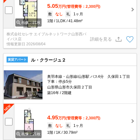
5.05
万円
(管理費等：2,300円)
敷
なし
礼
1ヶ月
1階
1LDK
41.48m²
画像：21枚
株式会社セレサ エイブルネットワーク山形西バ
詳細を見る
イパス店
情報更新日
2026/08/04
ル・クラージュ２
賃貸アパート
奥羽本線・山形線/山形駅 バス4分 久保田１丁目
下車：停歩5分
山形県山形市久保田２丁目
築16年
2階建
4.95
万円
(管理費等：2,300円)
敷
なし
礼
1ヶ月
1階
1K
30.79m²
画像：21枚