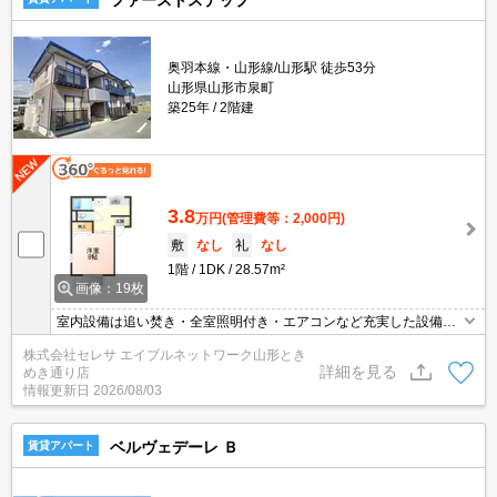
ファーストステップ
奥羽本線・山形線/山形駅 徒歩53分
山形県山形市泉町
築25年
2階建
3.8
万円
(管理費等：2,000円)
敷
なし
礼
なし
1階
1DK
28.57m²
画像：19枚
室内設備は追い焚き・全室照明付き・エアコンなど充実した設備を
備え付けています。収納はクロゼット・シューズボックスなど豊富
株式会社セレサ エイブルネットワーク山形とき
なので、広々と空間を利用することも可能です。知らない人が来た
詳細を見る
めき通り店
時でも玄関を開ける必要がなくなるモニター付きインターホンがあ
情報更新日
2026/08/03
ります。一階のお部屋なので、外の視線が気になる方はカーテンな
どをお使いください。
ベルヴェデーレ Ｂ
賃貸アパート