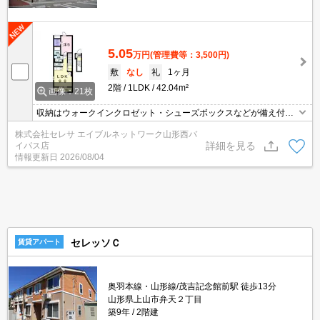
5.05
万円
(管理費等：3,500円)
敷
なし
礼
1ヶ月
2階
1LDK
42.04m²
画像：21枚
収納はウォークインクロゼット・シューズボックスなどが備え付け
られているので、衣類や日用品の収納に重宝します。室内設備は浴
株式会社セレサ エイブルネットワーク山形西バ
室乾燥機・洗面所独立など大変充実しております。来訪者の顔が確
詳細を見る
イパス店
認できる、安心のTVインターホン付きです。お部屋の広さ42.04
情報更新日
2026/08/04
㎡。エアコン付きなので暑い日も寒い日も安心して過ごせます。
セレッソＣ
賃貸アパート
奥羽本線・山形線/茂吉記念館前駅 徒歩13分
山形県上山市弁天２丁目
築9年
2階建