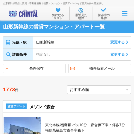
山形新幹線沿線の賃貸・不動産情報で賃貸マンション・賃貸アパートなど賃貸物件の部屋探し
お部屋を探す
気になる
最近見た
保存中の
リスト
物件
条件
沿線・駅から
山形新幹線の賃貸マンション・アパート一覧
住所から
家賃相場から
山形新幹線
変更する
沿線・駅
通勤通学時間から
詳細条件
指定なし
変更する
物件特集から
条件保存
物件新着メール
不動産会社から
TOP
1773
件
メゾンド森合
賃貸アパート
東北本線/福島駅 バス10分 森合停下車：停歩7分
福島県福島市森合字森下