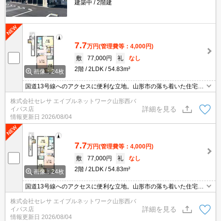
建築中
2階建
7.7
万円
(管理費等：4,000円)
敷
77,000円
礼
なし
2階
2LDK
54.83m²
画像：24枚
国道13号線へのアクセスに便利な立地。山形市の落ち着いた住宅街
です。 経済的な都市ガス採用。充実の設備、洗練されたデザインで
株式会社セレサ エイブルネットワーク山形西バ
暮らす高機能アパート
詳細を見る
イパス店
情報更新日
2026/08/04
7.7
万円
(管理費等：4,000円)
敷
77,000円
礼
なし
2階
2LDK
54.83m²
画像：24枚
国道13号線へのアクセスに便利な立地。山形市の落ち着いた住宅街
です。 経済的な都市ガス採用。充実の設備、洗練されたデザインで
株式会社セレサ エイブルネットワーク山形西バ
暮らす高機能アパート
詳細を見る
イパス店
情報更新日
2026/08/04