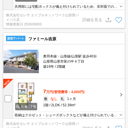
共用部には宅配ボックスが備え付けられているため、非対面での荷
物の受け取りが可能です。収納はウォークインクロゼット・シュー
株式会社セレサ エイブルネットワーク山形西バ
ズボックスなど豊富なので、広々と空間を利用することも可能で
詳細を見る
イパス店
す。セキュリティ面は、オートロック・TVインターホンなどを備え
情報更新日
2026/08/03
付けているので安心して暮らせます。駐輪場付きのアパートです。
ファミール吉原
賃貸アパート
奥羽本線・山形線/山形駅 徒歩40分
山形県山形市富の中４丁目
築19年
2階建
7
万円
(管理費等：4,000円)
敷
なし
礼
1ヶ月
1階
2LDK
52.39m²
画像：5枚
収納はクロゼット・シューズボックスなどが備え付けられているの
で、衣類や日用品の収納に重宝します。TVインターホンで、モニタ
株式会社セレサ エイブルネットワーク山形西バ
ーから来訪者が確認できます。忙しい朝にも嬉しい、洗面所が独立