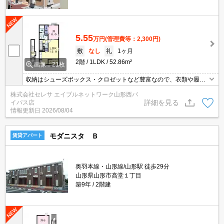
5.55
万円
(管理費等：2,300円)
敷
なし
礼
1ヶ月
2階
1LDK
52.86m²
画像：21枚
収納はシューズボックス・クロゼットなど豊富なので、衣類や履き
物の整理がしやすく便利です。室内設備は洗面所独立・浴室乾燥機
株式会社セレサ エイブルネットワーク山形西バ
など大変充実しております。来訪者の確認ができる、安心のTVイン
詳細を見る
イパス店
ターホン付きです。駐車可能スペースがあるので遠くへの駐車が不
情報更新日
2026/08/04
要です。時間が経っても温かいお風呂を楽しめる、追い焚き機能付
きのお風呂です。
モダニスタ Ｂ
賃貸アパート
奥羽本線・山形線/山形駅 徒歩29分
山形県山形市高堂１丁目
築9年
2階建