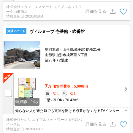
株式会社エタン・エステート エイブルネットワ
詳細を見る
ーク山形南店
情報更新日
2026/08/04
ヴィルヌーブ 壱番館・弐番館
賃貸アパート
奥羽本線・山形線/蔵王駅 徒歩21分
山形県山形市成沢西５丁目
築23年
2階建
7
万円
(管理費等：5,000円)
敷
なし
礼
なし
1階
3LDK
70.43m²
画像：14枚
知らない人が来た時でも玄関を開ける必要がなくなるTVインターホ
ンが付いております。室内設備は洗面所独立・浴室乾燥機など充実
株式会社セレサ エイブルネットワーク山形西バ
した設備を備え付けています。収納はクロゼット・シューズボック
詳細を見る
イパス店
スなど豊富なので、広々と空間を利用することも可能です。駐車ス
情報更新日
2026/08/03
ペースももちろんご用意しております。バルコニーをご活用いただ