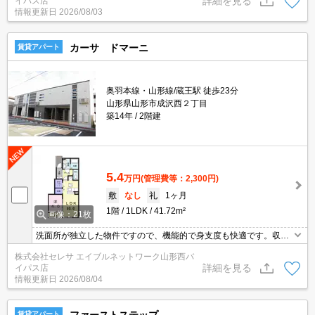
詳細を見る
イパス店
している物件。住みやすい環境が嬉しい賃貸物件です。駐車場がご
情報更新日
2026/08/03
利用いただけるアパートです。駐輪場付きのアパートです。
カーサ ドマーニ
賃貸アパート
奥羽本線・山形線/蔵王駅 徒歩23分
山形県山形市成沢西２丁目
築14年
2階建
5.4
万円
(管理費等：2,300円)
敷
なし
礼
1ヶ月
1階
1LDK
41.72m²
画像：21枚
洗面所が独立した物件ですので、機能的で身支度も快適です。収納
はシューズボックス・クロゼットなど豊富なので、広々と空間を利
株式会社セレサ エイブルネットワーク山形西バ
用することも可能です。モニター越しに来訪者を確認して、インタ
詳細を見る
イパス店
ーホンを通じて室内から会話することができます。駐輪場付きのア
情報更新日
2026/08/04
パートです。パーキングの料金は月額3300円でございます。
賃貸アパート