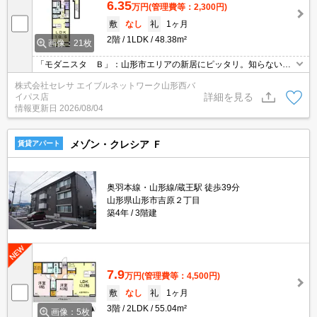
6.35
万円
(管理費等：2,300円)
敷
なし
礼
1ヶ月
2階
1LDK
48.38m²
画像：21枚
「モダニスタ Ｂ」：山形市エリアの新居にピッタリ。知らない人
が来た時でも玄関を開ける必要がなくなるTVインターホンが付いて
株式会社セレサ エイブルネットワーク山形西バ
おります。室内設備は洗面所独立・浴室乾燥機など豊富に揃ってお
詳細を見る
イパス店
り、過ごしやすいお部屋になっております。敷地内ごみ置き場があ
情報更新日
2026/08/04
るので、忙しくてゴミを出す時間がないという方も安心です。
メゾン・クレシア Ｆ
賃貸アパート
奥羽本線・山形線/蔵王駅 徒歩39分
山形県山形市吉原２丁目
築4年
3階建
7.9
万円
(管理費等：4,500円)
敷
なし
礼
1ヶ月
3階
2LDK
55.04m²
画像：5枚