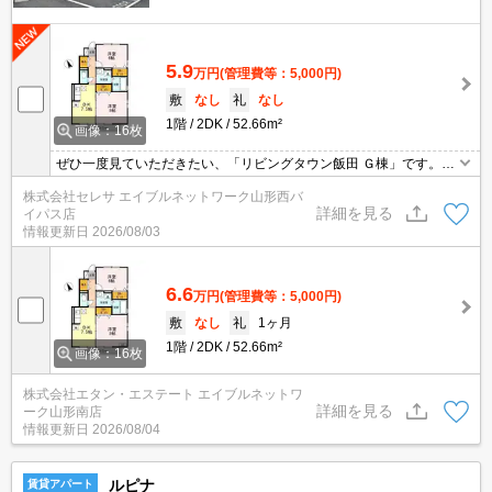
5.9
万円
(管理費等：5,000円)
敷
なし
礼
なし
1階
2DK
52.66m²
画像：16枚
ぜひ一度見ていただきたい、「リビングタウン飯田 Ｇ棟」です。来
客時にはTVインターホンで訪問者の顔を確認することができます。
株式会社セレサ エイブルネットワーク山形西バ
収納はクロゼット・シューズボックスなど豊富なので、広々と空間
詳細を見る
イパス店
を利用することも可能です。独立洗面台を採用しているので床が水
情報更新日
2026/08/03
で濡れたり鏡が曇ったりしにくく、清潔な状態を保ちやすくなって
おります。
6.6
万円
(管理費等：5,000円)
敷
なし
礼
1ヶ月
1階
2DK
52.66m²
画像：16枚
株式会社エタン・エステート エイブルネットワ
詳細を見る
ーク山形南店
情報更新日
2026/08/04
ルピナ
賃貸アパート