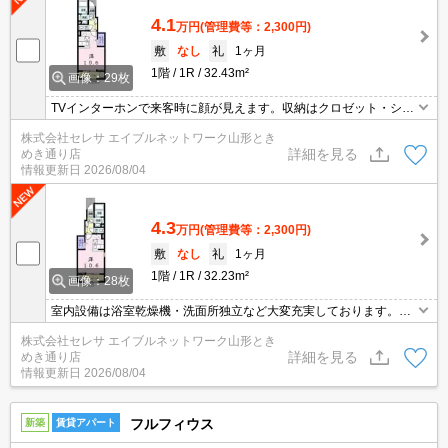
4.1
万円
(管理費等：2,300円)
敷
なし
礼
1ヶ月
1階
1R
32.43m²
画像：29枚
TVインターホンで来客時に顔が見えます。収納はクロゼット・シュ
ーズボックスなどが備え付けられているので、衣類や日用品の収納
株式会社セレサ エイブルネットワーク山形とき
に重宝します。室内設備は洗面所独立・浴室乾燥機など豊富に揃っ
詳細を見る
めき通り店
ており、過ごしやすいお部屋になっております。共用部には宅配ボ
情報更新日
2026/08/04
ックスが備え付けられているため、外出が多い方でも荷物を受け取
ることができます。
4.3
万円
(管理費等：2,300円)
敷
なし
礼
1ヶ月
1階
1R
32.23m²
画像：28枚
室内設備は浴室乾燥機・洗面所独立など大変充実しております。共
用部には宅配ボックスが備え付けられているため、好きなタイミン
株式会社セレサ エイブルネットワーク山形とき
グで荷物を受け取ることができます。通話ボタンを押せば相手の声
詳細を見る
めき通り店
が聞けるので、会話したうえで直接会うかを決められるインターホ
情報更新日
2026/08/04
ンがあります。一階にあるので人の目は気になってしまうかもしれ
ません。
フルフィウス
新築
賃貸アパート