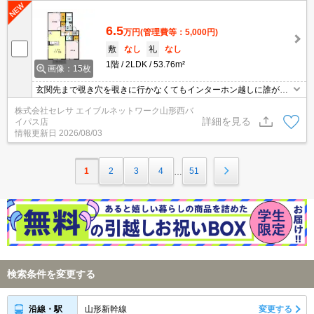
けます。
6.5
万円
(管理費等：5,000円)
敷
なし
礼
なし
1階
2LDK
53.76m²
画像：15枚
玄関先まで覗き穴を覗きに行かなくてもインターホン越しに誰が来
たのかを確認できるので防犯対策につながります。収納はクロゼッ
株式会社セレサ エイブルネットワーク山形西バ
ト・シューズボックスなどが備え付けられているので、衣類や日用
詳細を見る
イパス店
品の収納に重宝します。室内設備は浴室乾燥機・洗面所独立などが
情報更新日
2026/08/03
揃っているので、快適に過ごしやすいお部屋になります。駐輪場付
きのアパートです。
1
2
3
4
51
…
検索条件を変更する
山形新幹線
変更する
沿線・駅