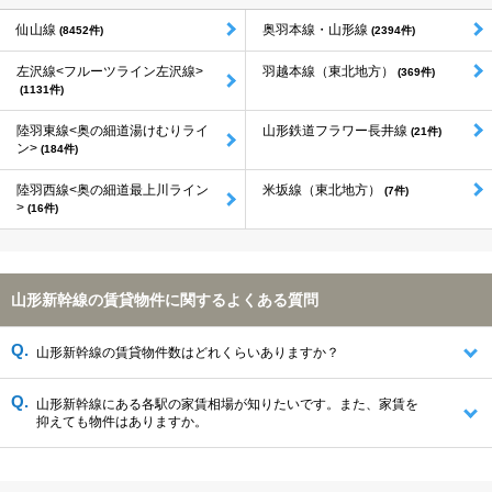
仙山線
奥羽本線・山形線
(8452件)
(2394件)
左沢線<フルーツライン左沢線>
羽越本線（東北地方）
(369件)
(1131件)
陸羽東線<奥の細道湯けむりライ
山形鉄道フラワー長井線
(21件)
ン>
(184件)
陸羽西線<奥の細道最上川ライン
米坂線（東北地方）
(7件)
>
(16件)
山形新幹線の賃貸物件に関するよくある質問
山形新幹線の賃貸物件数はどれくらいありますか？
山形新幹線にある各駅の家賃相場が知りたいです。また、家賃を
抑えても物件はありますか。