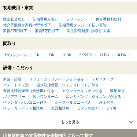
初期費用・家賃
敷金礼金なし
初期費用が安い
フリーレント
仲介手数料無料
仲介手数料が家賃の55%以下
初期費用クレジット払い可能
家賃3万円以下
家賃5万円以下
学生割引制度（学割）対象
間取り
1R/ワンルーム
1K
1DK
1LDK
2K/2DK
2LDK
3LDK
設備・こだわり
新築・築浅
リフォーム・リノベーション済み
デザイナーズ
バス・トイレ別
温水洗浄便座（ウォシュレット）付き
食器洗浄乾燥機（食洗機）付き
カウンターキッチン付き
収納重視
バリアフリー
広いワンルーム
広いリビング・ダイニングがある
ベランダ・バルコニー付き
ルーフバルコニー付き
屋上付き
ペット可・ペット相談可
楽器相談可
ピアノ相談可
DIY可
もっと見る
山形新幹線の賃貸物件を建物種別に絞って探す