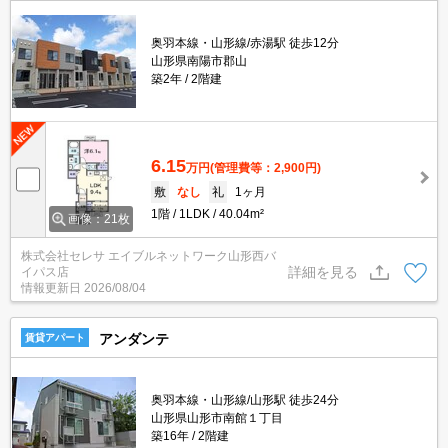
奥羽本線・山形線/赤湯駅 徒歩12分
山形県南陽市郡山
築2年
2階建
6.15
万円
(管理費等：2,900円)
敷
なし
礼
1ヶ月
1階
1LDK
40.04m²
画像：21枚
株式会社セレサ エイブルネットワーク山形西バ
詳細を見る
イパス店
情報更新日
2026/08/04
アンダンテ
賃貸アパート
奥羽本線・山形線/山形駅 徒歩24分
山形県山形市南館１丁目
築16年
2階建