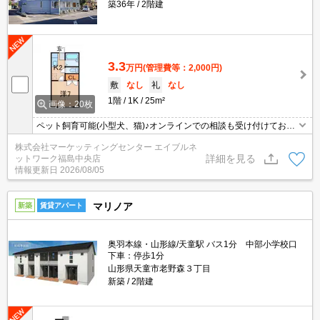
築36年
2階建
3.3
万円
(管理費等：2,000円)
敷
なし
礼
なし
1階
1K
25m²
画像：20枚
ペット飼育可能(小型犬、猫)♪オンラインでの相談も受け付けており
ます。IT重説可能！非対面でのご契約が簡単に行えます。初期費用
株式会社マーケッティングセンター エイブルネ
のクレジット決済可能となっております。遠方の方でも内見可能な
詳細を見る
ットワーク福島中央店
WEB内見がご利用いただけます。福島駅にもアクセスしやすい物件
情報更新日
2026/08/05
です♪
マリノア
新築
賃貸アパート
奥羽本線・山形線/天童駅 バス1分 中部小学校口
下車：停歩1分
山形県天童市老野森３丁目
新築
2階建