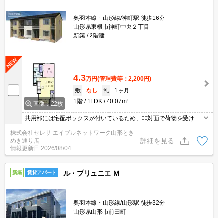
奥羽本線・山形線/神町駅 徒歩16分
山形県東根市神町中央２丁目
新築
2階建
4.3
万円
(管理費等：2,200円)
敷
なし
礼
1ヶ月
1階
1LDK
40.07m²
画像：22枚
共用部には宅配ボックスが付いているため、非対面で荷物を受け取
れます。ドアを開けたり直接会話しなくてもモニター越しに来訪者
株式会社セレサ エイブルネットワーク山形とき
を確認できるモニター付きインターホンを設置しております。室内
詳細を見る
めき通り店
設備は洗面所独立・浴室乾燥機など大変充実しております。こちら
情報更新日
2026/08/04
の物件はアパートです。
ル・プリュニエ Ｍ
新築
賃貸アパート
奥羽本線・山形線/山形駅 徒歩32分
山形県山形市前田町