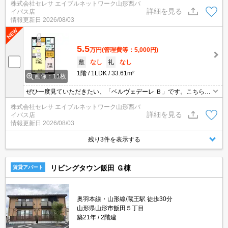
株式会社セレサ エイブルネットワーク山形西バ
ューズボックスなど豊富なので、広々と空間を利用することも可能
詳細を見る
イパス店
です。忙しい朝でも鏡を見ながらサッと身支度を整えられる独立洗
情報更新日
2026/08/03
面台を採用しています。ビジネスマンには必須の、インターネット
有り物件です。
5.5
万円
(管理費等：5,000円)
敷
なし
礼
なし
1階
1LDK
33.61m²
画像：11枚
ぜひ一度見ていただきたい、「ベルヴェデーレ Ｂ」です。こちらの
物件は洗面所が独立しています。セキュリティ面は、オートロッ
株式会社セレサ エイブルネットワーク山形西バ
ク・TVインターホンなど充実しているので、防犯対策もばっちりで
詳細を見る
イパス店
す。収納はシューズボックス・ウォークインクロゼットなど豊富な
情報更新日
2026/08/03
ので、広々と空間を利用することも可能です。
残り3件を表示する
リビングタウン飯田 Ｇ棟
賃貸アパート
奥羽本線・山形線/蔵王駅 徒歩30分
山形県山形市飯田５丁目
築21年
2階建