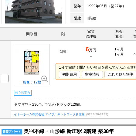
築年
1999年06月（築27年）
階建
3階建
家賃
敷金
間取図
階
管理費
礼金
6
1ヶ月
万円
1階
1ヶ月
4
--
1分で完結！聞きたい項目を選んでかんたん無
初期費用
空室情報
これと似た物件
画像：12枚
独立洗面台
ヤマザワへ230m。ツルハドラッグ120m。
イトーホーム株式会社 エイブルネットワーク新庄店
(0233-29-8133)
奥羽本線・山形線 新庄駅 2階建 築38年
賃貸アパート