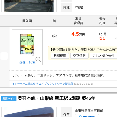
階建
2階建
家賃
敷金
間取図
階
管理費
礼金
4.5
1ヶ月
万円
1階
なし
4
--
1分で完結！聞きたい項目を選んでかんたん無
初期費用
空室情報
これと似た物件
画像：10枚
サンルームあり。二重サッシ。エアコン付。駐車場に消雪設備付。
イトーホーム株式会社 エイブルネットワーク新庄店
(0233-29-8133)
奥羽本線・山形線 新庄駅 2階建 築46年
賃貸ハイツ
山形県新庄市五日町
住所