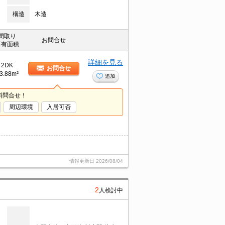
構造
木造
間取り
お問合せ
専有面積
詳細を見る
2DK
お問合せ
3.88m²
追加
料問合せ！
周辺環境
入居可否
情報更新日
2026/08/04
2
人検討中