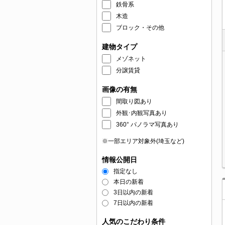
鉄骨系
木造
ブロック・その他
建物タイプ
メゾネット
分譲賃貸
画像の有無
間取り図あり
外観･内観写真あり
360° パノラマ写真あり
※一部エリア対象外(埼玉など)
情報公開日
指定なし
本日の新着
3日以内の新着
7日以内の新着
人気のこだわり条件