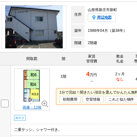
山形県新庄市新町
住所
周辺地図
築年
1988年04月（築38年）
階建
2階建
家賃
敷金
間取図
階
管理費
礼金
4
2ヶ月
万円
1階
なし
--
1分で完結！聞きたい項目を選んでかんたん無
初期費用
空室情報
これと似た物件
画像：12枚
南向き
二重サッシ。シャワー付き。