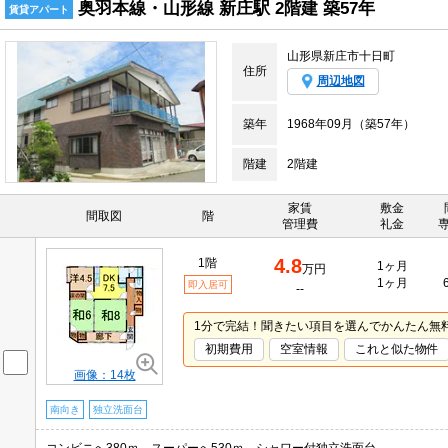
奥羽本線・山形線 新庄駅 2階建 築57年
賃貸アパート
山形県新庄市十日町
住所
周辺地図
築年
1968年09月（築57年）
階建
2階建
家賃
敷金
間取図
階
管理費
礼金
4.8
1階
1ヶ月
万円
1ヶ月
即入居可
--
1分で完結！聞きたい項目を選んでかんたん無
初期費用
空室情報
これと似た物件
画像：14枚
南向き
独立洗面台