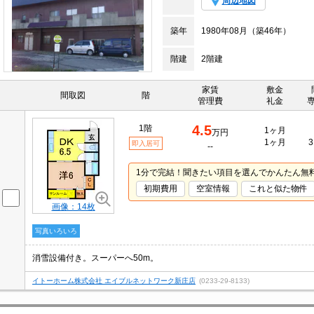
周辺地図
築年
1980年08月（築46年）
階建
2階建
家賃
敷金
間取図
階
管理費
礼金
4.5
1階
1ヶ月
万円
1ヶ月
3
即入居可
--
1分で完結！聞きたい項目を選んでかんたん無
初期費用
空室情報
これと似た物件
画像：14枚
写真いろいろ
消雪設備付き。スーパーへ50m。
イトーホーム株式会社 エイブルネットワーク新庄店
(0233-29-8133)