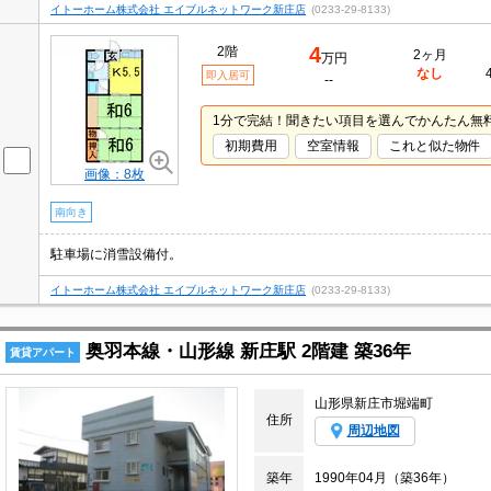
イトーホーム株式会社 エイブルネットワーク新庄店
(0233-29-8133)
4
2階
2ヶ月
万円
なし
即入居可
--
1分で完結！聞きたい項目を選んでかんたん無
初期費用
空室情報
これと似た物件
画像：8枚
南向き
駐車場に消雪設備付。
イトーホーム株式会社 エイブルネットワーク新庄店
(0233-29-8133)
奥羽本線・山形線 新庄駅 2階建 築36年
賃貸アパート
山形県新庄市堀端町
住所
周辺地図
築年
1990年04月（築36年）