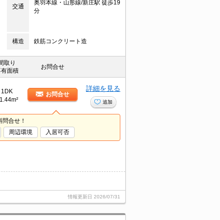
奥羽本線・山形線/新庄駅 徒歩19
交通
分
構造
鉄筋コンクリート造
間取り
お問合せ
専有面積
詳細を見る
1DK
お問合せ
1.44m²
追加
料問合せ！
周辺環境
入居可否
情報更新日
2026/07/31