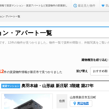
最近見た物件
気
情報で賃貸マンション・賃貸アパートなど賃貸物件の部屋探し
ョン･アパート一覧
ョン・アパート一覧
です。12件の物件が見つかりました。物件一覧で賃料や間取り、外観写真をご覧い
建物種別を絞り込む
12
並び替え
件の賃貸物件情報が新庄市で見つかりました
奥羽本線・山形線 新庄駅 3階建 築27年
賃貸マンション
山形県新庄市五日町
住所
周辺地図