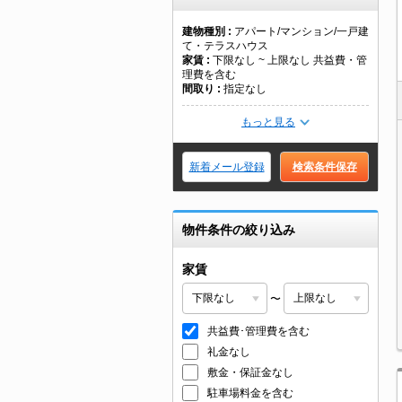
建物種別
アパート/マンション/一戸建
て・テラスハウス
家賃
下限なし ~ 上限なし 共益費・管
理費を含む
間取り
指定なし
もっと見る
新着メール登録
検索条件保存
物件条件の絞り込み
家賃
〜
共益費･管理費を含む
礼金なし
敷金・保証金なし
駐車場料金を含む