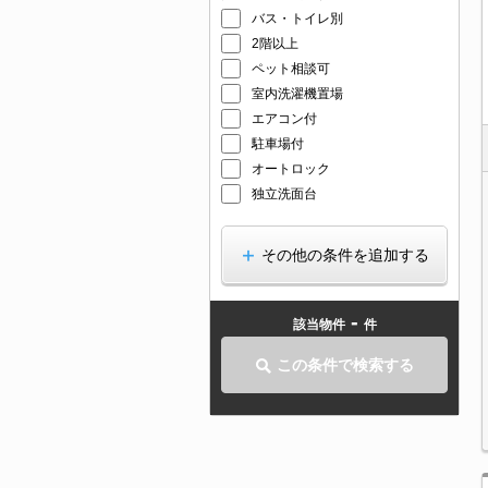
バス・トイレ別
2階以上
ペット相談可
室内洗濯機置場
エアコン付
駐車場付
オートロック
独立洗面台
その他の条件を追加する
-
該当物件
件
この条件で検索する