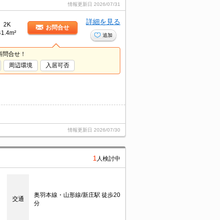
情報更新日
2026/07/31
詳細を見る
2K
お問合せ
41.4m²
追加
料問合せ！
周辺環境
入居可否
情報更新日
2026/07/30
1
人検討中
奥羽本線・山形線/新庄駅 徒歩20
交通
分