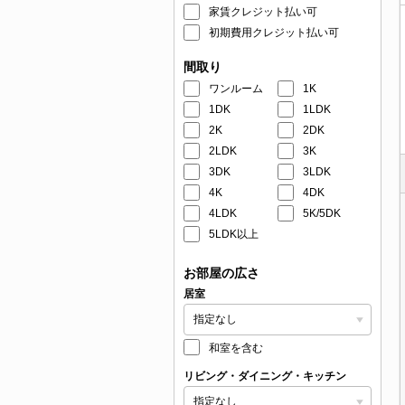
家賃クレジット払い可
初期費用クレジット払い可
間取り
ワンルーム
1K
1DK
1LDK
2K
2DK
2LDK
3K
3DK
3LDK
4K
4DK
4LDK
5K/5DK
5LDK以上
お部屋の広さ
居室
和室を含む
リビング・ダイニング・キッチン