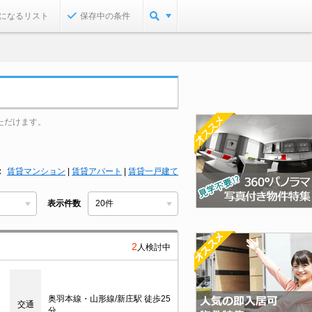
になるリスト
保存中の条件
ただけます。
賃貸マンション
|
賃貸アパート
|
賃貸一戸建て
表示件数
2
人検討中
奥羽本線・山形線/新庄駅 徒歩25
交通
分