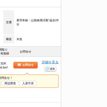
奥羽本線・山形線/新庄駅 徒歩29
交通
分
構造
木造
間取り
お問合せ
専有面積
詳細を見る
3DK
お問合せ
66.6m²
追加
料問合せ！
周辺環境
入居可否