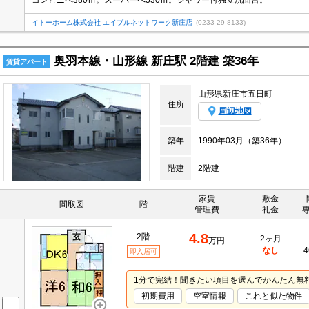
コンビニへ380ｍ。スーパーへ530ｍ。シャワー付独立洗面台。
イトーホーム株式会社 エイブルネットワーク新庄店
(0233-29-8133)
奥羽本線・山形線 新庄駅 2階建 築36年
賃貸アパート
山形県新庄市五日町
住所
周辺地図
築年
1990年03月（築36年）
階建
2階建
家賃
敷金
間取図
階
管理費
礼金
4.8
2階
2ヶ月
万円
なし
4
即入居可
--
1分で完結！聞きたい項目を選んでかんたん無
初期費用
空室情報
これと似た物件