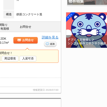
構造
鉄筋コンクリート造
間取り
お問合せ
専有面積
詳細を見る
2DK
お問合せ
3.17m²
追加
料問合せ！
周辺環境
入居可否
情報更新日
2026/07/30