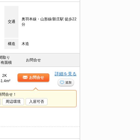
奥羽本線・山形線/新庄駅 徒歩22
交通
分
構造
木造
間取り
お問合せ
専有面積
詳細を見る
2K
お問合せ
41.4m²
追加
料問合せ！
周辺環境
入居可否