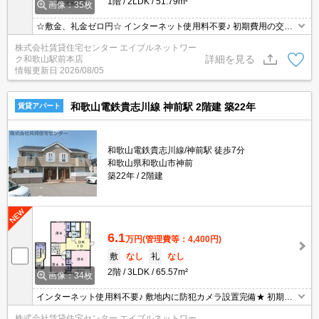
1階
2LDK
51.79m²
画像：35枚
☆敷金、礼金ゼロ円☆ インターネット使用料不要♪ 初期費用の交渉
は、賃貸住宅センターまで！！
株式会社賃貸住宅センター エイブルネットワー
詳細を見る
ク和歌山駅前本店
情報更新日
2026/08/05
和歌山電鉄貴志川線 神前駅 2階建 築22年
賃貸アパート
和歌山電鉄貴志川線/神前駅 徒歩7分
和歌山県和歌山市神前
築22年
2階建
6.1
万円
(管理費等：4,400円)
敷
なし
礼
なし
2階
3LDK
65.57m²
画像：34枚
インターネット使用料不要♪ 敷地内に防犯カメラ設置完備★ 初期費
用の交渉は、賃貸住宅センターまで！！
株式会社賃貸住宅センター エイブルネットワー