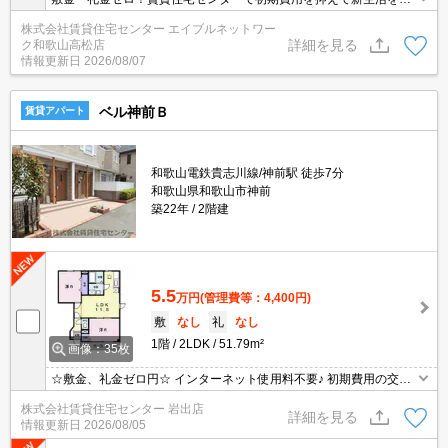
じめませんか？
株式会社賃貸住宅センター エイブルネットワー
詳細を見る
ク和歌山高松店
情報更新日
2026/08/07
ベル神前Ｂ
賃貸アパート
和歌山電鉄貴志川線/神前駅 徒歩7分
和歌山県和歌山市神前
築22年
2階建
5.5
万円
(管理費等：4,400円)
敷
なし
礼
なし
1階
2LDK
51.79m²
画像：35枚
☆敷金、礼金ゼロ円☆ インターネット使用料不要♪ 初期費用の交渉
は、賃貸住宅センターまで！！
株式会社賃貸住宅センター 岩出店
詳細を見る
情報更新日
2026/08/05