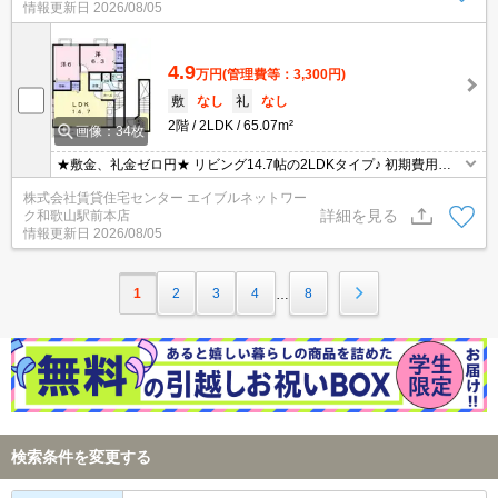
情報更新日
2026/08/05
4.9
万円
(管理費等：3,300円)
敷
なし
礼
なし
2階
2LDK
65.07m²
画像：34枚
★敷金、礼金ゼロ円★ リビング14.7帖の2LDKタイプ♪ 初期費用の
交渉は、賃貸住宅センターまで！
株式会社賃貸住宅センター エイブルネットワー
詳細を見る
ク和歌山駅前本店
情報更新日
2026/08/05
1
2
3
4
8
…
検索条件を変更する