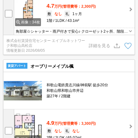
4.7
万円
(管理費等：2,300円)
敷
なし
礼
1ヶ月
1階
1LDK
43.1m²
画像：34枚
角部屋☆シャッター・雨戸付きで安心♪ クローゼット2ヶ所、階段下
収納があり荷物の多い方にもオススメ☆
株式会社賃貸住宅センター エイブルネットワー
詳細を見る
ク和歌山高松店
情報更新日
2026/08/05
オーブリーメイプル楓
賃貸アパート
和歌山電鉄貴志川線/神前駅 徒歩20分
和歌山県和歌山市井辺
築27年
2階建
4.9
万円
(管理費等：3,300円)
敷
なし
礼
なし
2階
2LDK
65.07m²