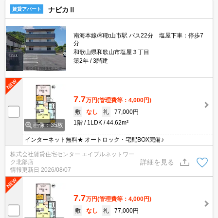
ナピカⅡ
賃貸アパート
南海本線/和歌山市駅 バス22分 塩屋下車：停歩7
分
和歌山県和歌山市塩屋３丁目
築2年
3階建
7.7
万円
(管理費等：4,000円)
敷
なし
礼
77,000円
1階
1LDK
44.62m²
画像：35枚
インターネット無料★ オートロック・宅配BOX完備♪
株式会社賃貸住宅センター エイブルネットワー
詳細を見る
ク北部店
情報更新日
2026/08/07
7.7
万円
(管理費等：4,000円)
敷
なし
礼
77,000円