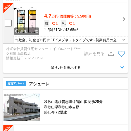
4.7
万円
(管理費等：5,500円)
敷
なし
礼
なし
1-2階
1DK
42.65m²
画像：35枚
☆敷金、礼金ゼロ円☆ 1DKメゾネットタイプです♪ 初期費用の交渉
は、賃貸住宅センターまで！！
株式会社賃貸住宅センター エイブルネットワー
詳細を見る
ク和歌山高松店
情報更新日
2026/08/09
残り5件を表示する
アシューレ
賃貸アパート
和歌山電鉄貴志川線/竈山駅 徒歩25分
和歌山県和歌山市吉原
築15年
2階建