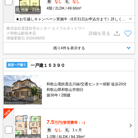
敷
なし
礼
なし
4階
2LDK
49.66m²
画像：21枚
★お引越しキャンペーン実施中（8月31日お申込分まで）詳しくは
お問い合わせください★
株式会社賃貸住宅センター エイブルネットワー
詳細を見る
ク和歌山駅前本店
情報更新日
2026/08/05
残り4件を表示する
一戸建１５３９０
賃貸一戸建て
和歌山電鉄貴志川線/交通センター前駅 徒歩20分
和歌山県和歌山市朝日
築36年
2階建
7.5
万円
(管理費等：--)
敷
なし
礼
1ヶ月
1-2階
4LDK
94.39m²