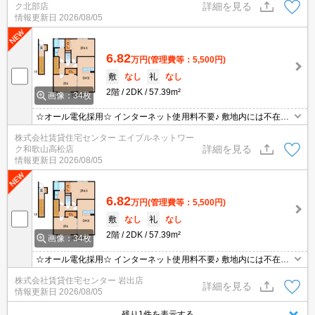
詳細を見る
ク北部店
情報更新日
2026/08/05
6.82
万円
(管理費等：5,500円)
敷
なし
礼
なし
2階
2DK
57.39m²
画像：34枚
☆オール電化採用☆ インターネット使用料不要♪ 敷地内には不在時
に便利な宅配BOX設置済み！
株式会社賃貸住宅センター エイブルネットワー
詳細を見る
ク和歌山高松店
情報更新日
2026/08/05
6.82
万円
(管理費等：5,500円)
敷
なし
礼
なし
2階
2DK
57.39m²
画像：34枚
☆オール電化採用☆ インターネット使用料不要♪ 敷地内には不在時
に便利な宅配BOX設置済み！
株式会社賃貸住宅センター 岩出店
詳細を見る
情報更新日
2026/08/05
残り1件を表示する