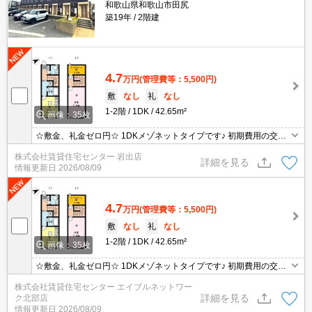
和歌山県和歌山市田尻
築19年
2階建
4.7
万円
(管理費等：5,500円)
敷
なし
礼
なし
1-2階
1DK
42.65m²
画像：35枚
☆敷金、礼金ゼロ円☆ 1DKメゾネットタイプです♪ 初期費用の交渉
は、賃貸住宅センターまで！！
株式会社賃貸住宅センター 岩出店
詳細を見る
情報更新日
2026/08/09
4.7
万円
(管理費等：5,500円)
敷
なし
礼
なし
1-2階
1DK
42.65m²
画像：35枚
☆敷金、礼金ゼロ円☆ 1DKメゾネットタイプです♪ 初期費用の交渉
は、賃貸住宅センターまで！！
株式会社賃貸住宅センター エイブルネットワー
詳細を見る
ク北部店
情報更新日
2026/08/09