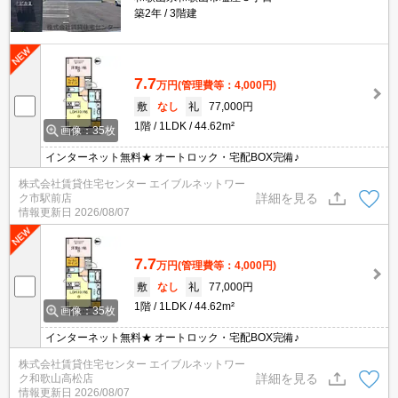
築2年
3階建
7.7
万円
(管理費等：4,000円)
敷
なし
礼
77,000円
1階
1LDK
44.62m²
画像：35枚
インターネット無料★ オートロック・宅配BOX完備♪
株式会社賃貸住宅センター エイブルネットワー
詳細を見る
ク市駅前店
情報更新日
2026/08/07
7.7
万円
(管理費等：4,000円)
敷
なし
礼
77,000円
1階
1LDK
44.62m²
画像：35枚
インターネット無料★ オートロック・宅配BOX完備♪
株式会社賃貸住宅センター エイブルネットワー
詳細を見る
ク和歌山高松店
情報更新日
2026/08/07