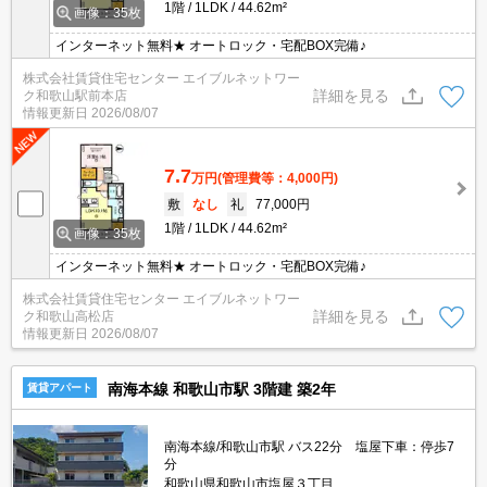
1階
1LDK
44.62m²
画像：35枚
インターネット無料★ オートロック・宅配BOX完備♪
株式会社賃貸住宅センター エイブルネットワー
詳細を見る
ク和歌山駅前本店
情報更新日
2026/08/07
7.7
万円
(管理費等：4,000円)
敷
なし
礼
77,000円
1階
1LDK
44.62m²
画像：35枚
インターネット無料★ オートロック・宅配BOX完備♪
株式会社賃貸住宅センター エイブルネットワー
詳細を見る
ク和歌山高松店
情報更新日
2026/08/07
南海本線 和歌山市駅 3階建 築2年
賃貸アパート
南海本線/和歌山市駅 バス22分 塩屋下車：停歩7
分
和歌山県和歌山市塩屋３丁目