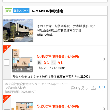
N-MAISON和歌浦南
新築
賃貸アパート
きのくに線・紀勢本線/紀三井寺駅 徒歩35分
和歌山県和歌山市和歌浦南２丁目
新築
2階建
5.48
万円
(管理費等：4,400円)
敷
なし
礼
なし
1階
2LDK
43.94m²
画像：30枚
敷金礼金ゼロ！ネット無料！設備充実★南西向きの2LDK！
株式会社賃貸住宅センター エイブルネットワー
詳細を見る
ク和歌山高松店
情報更新日
2026/08/07
5.28
万円
(管理費等：4,400円)