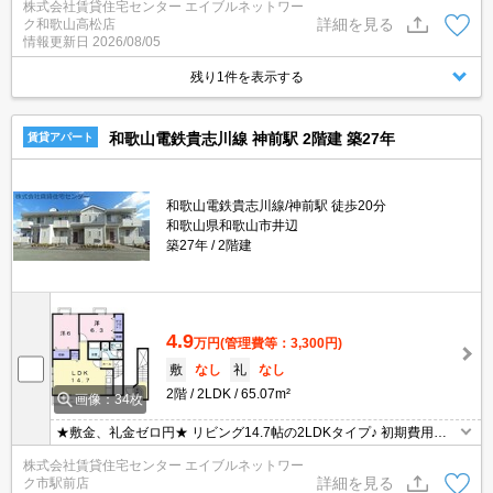
株式会社賃貸住宅センター エイブルネットワー
詳細を見る
ク和歌山高松店
情報更新日
2026/08/05
残り1件を表示する
和歌山電鉄貴志川線 神前駅 2階建 築27年
賃貸アパート
和歌山電鉄貴志川線/神前駅 徒歩20分
和歌山県和歌山市井辺
築27年
2階建
4.9
万円
(管理費等：3,300円)
敷
なし
礼
なし
2階
2LDK
65.07m²
画像：34枚
★敷金、礼金ゼロ円★ リビング14.7帖の2LDKタイプ♪ 初期費用の
交渉は、賃貸住宅センターまで！
株式会社賃貸住宅センター エイブルネットワー
詳細を見る
ク市駅前店