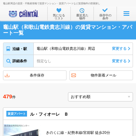
竈山駅周辺の賃貸・不動産情報で賃貸マンション・賃貸アパートなど賃貸物件の部屋探し
お部屋を探す
気になる
最近見た
保存中の
リスト
物件
条件
沿線・駅から
竈山駅（和歌山電鉄貴志川線）の賃貸マンション・アパ
住所から
ート一覧
家賃相場から
竈山駅（和歌山電鉄貴志川線）周辺
変更する
沿線・駅
通勤通学時間から
詳細条件
指定なし
変更する
物件特集から
不動産会社から
条件保存
物件新着メール
TOP
479
件
ル・フィオーレ Ｂ
賃貸アパート
きのくに線・紀勢本線/宮前駅 徒歩20分