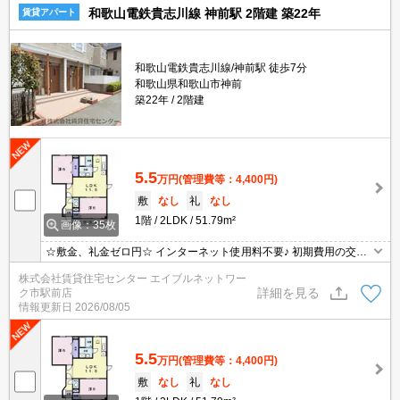
和歌山電鉄貴志川線 神前駅 2階建 築22年
賃貸アパート
和歌山電鉄貴志川線/神前駅 徒歩7分
和歌山県和歌山市神前
築22年
2階建
5.5
万円
(管理費等：4,400円)
敷
なし
礼
なし
1階
2LDK
51.79m²
画像：35枚
☆敷金、礼金ゼロ円☆ インターネット使用料不要♪ 初期費用の交渉
は、賃貸住宅センターまで！！
株式会社賃貸住宅センター エイブルネットワー
詳細を見る
ク市駅前店
情報更新日
2026/08/05
5.5
万円
(管理費等：4,400円)
敷
なし
礼
なし