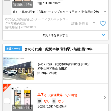
2階
1LDK
36m²
画像：34枚
嬉しい礼金0円★ 玄関鍵にディンプルキー採用☆ 初期費用の交渉
は、賃貸住宅センターまで！！
株式会社賃貸住宅センター エイブルネットワー
詳細を見る
ク和歌山高松店
情報更新日
2026/08/09
残り1件を表示する
きのくに線・紀勢本線 宮前駅 2階建 築19年
賃貸アパート
きのくに線・紀勢本線/宮前駅 徒歩20分
和歌山県和歌山市田尻
築19年
2階建
4.7
万円
(管理費等：5,500円)
敷
なし
礼
なし
1-2階
1DK
42.65m²
画像：35枚