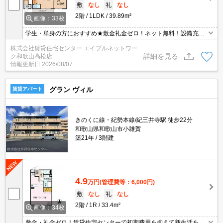
敷
なし
礼
なし
2階
1LDK
39.89m²
画像：33枚
学生・単身の方におすすめ★敷金礼金ゼロ！ネット無料！設備充実
1LDK！
株式会社賃貸住宅センター エイブルネットワー
詳細を見る
ク和歌山高松店
情報更新日
2026/08/07
グラン ヴィル
賃貸アパート
きのくに線・紀勢本線/紀三井寺駅 徒歩22分
和歌山県和歌山市小雑賀
築21年
3階建
4.9
万円
(管理費等：6,000円)
敷
なし
礼
なし
2階
1R
33.4m²
画像：34枚
敷金・礼金ゼロ！賃貸住宅センターで初期費用を抑えて新生活をは