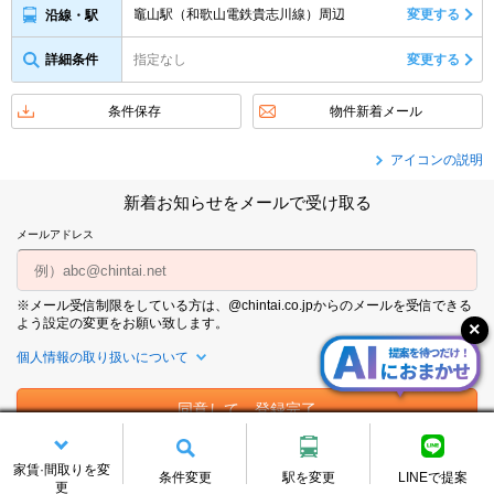
竈山駅（和歌山電鉄貴志川線）周辺
変更する
沿線・駅
詳細条件
指定なし
変更する
条件保存
物件新着メール
アイコンの説明
新着お知らせをメールで受け取る
メールアドレス
※メール受信制限をしている方は、@chintai.co.jpからのメールを受信できる
よう設定の変更をお願い致します。
個人情報の取り扱いについて
家賃·間取りを変
竈山駅周辺の賃貸物件をテーマ・特集・間取りから探す
条件変更
駅を変更
LINEで提案
更