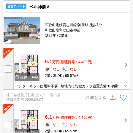
ベル神前Ａ
賃貸アパート
和歌山電鉄貴志川線/神前駅 徒歩7分
和歌山県和歌山市神前
築22年
2階建
6.1
万円
(管理費等：4,400円)
敷
なし
礼
なし
2階
3LDK
65.57m²
画像：34枚
インターネット使用料不要♪ 敷地内に防犯カメラ設置完備★ 初期費
用の交渉は、賃貸住宅センターまで！！
株式会社賃貸住宅センター 岩出店
詳細を見る
情報更新日
2026/08/07
6.1
万円
(管理費等：4,400円)
敷
なし
礼
なし
2階
3LDK
65.57m²
画像：34枚