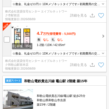
☆敷金、礼金ゼロ円☆ 1DKメゾネットタイプです♪ 初期費用の交渉
は、賃貸住宅センターまで！！
株式会社賃貸住宅センター エイブルネットワー
詳細を見る
ク市駅前店
情報更新日
2026/08/09
4.7
万円
(管理費等：5,500円)
敷
なし
礼
なし
1-2階
1DK
42.65m²
画像：35枚
☆敷金、礼金ゼロ円☆ 1DKメゾネットタイプです♪ 初期費用の交渉
は、賃貸住宅センターまで！！
株式会社賃貸住宅センター エイブルネットワー
詳細を見る
ク和歌山駅前本店
情報更新日
2026/08/09
和歌山電鉄貴志川線 竈山駅 2階建 築15年
賃貸アパート
和歌山電鉄貴志川線/竈山駅 徒歩25分
和歌山県和歌山市吉原
築15年
2階建