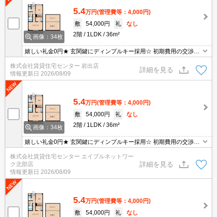
5.4
万円
(管理費等：4,000円)
敷
54,000円
礼
なし
2階
1LDK
36m²
画像：34枚
嬉しい礼金0円★ 玄関鍵にディンプルキー採用☆ 初期費用の交渉
は、賃貸住宅センターまで！！
株式会社賃貸住宅センター 岩出店
詳細を見る
情報更新日
2026/08/09
5.4
万円
(管理費等：4,000円)
敷
54,000円
礼
なし
2階
1LDK
36m²
画像：34枚
嬉しい礼金0円★ 玄関鍵にディンプルキー採用☆ 初期費用の交渉
は、賃貸住宅センターまで！！
株式会社賃貸住宅センター エイブルネットワー
詳細を見る
ク北部店
情報更新日
2026/08/09
5.4
万円
(管理費等：4,000円)
敷
54,000円
礼
なし