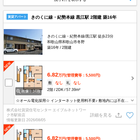
きのくに線・紀勢本線 黒江駅 2階建 築16年
賃貸アパート
きのくに線・紀勢本線/黒江駅 徒歩23分
和歌山県和歌山市冬野
築16年
2階建
6.82
万円
(管理費等：5,500円)
敷
なし
礼
なし
2階
2DK
57.39m²
画像：34枚
☆オール電化採用☆ インターネット使用料不要♪ 敷地内には不在時
に便利な宅配BOX設置済み！
株式会社賃貸住宅センター エイブルネットワー
詳細を見る
ク市駅前店
情報更新日
2026/08/05
6.82
万円
(管理費等：5,500円)