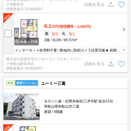
詳細を見る
ク市駅前店
情報更新日
2026/08/07
6.1
万円
(管理費等：4,400円)
敷
なし
礼
なし
2階
3LDK
65.57m²
画像：34枚
インターネット使用料不要♪ 敷地内に防犯カメラ設置完備★ 初期費
用の交渉は、賃貸住宅センターまで！！
株式会社賃貸住宅センター エイブルネットワー
詳細を見る
ク和歌山駅前本店
情報更新日
2026/08/07
ユーミー三葛
新築
賃貸マンション
きのくに線・紀勢本線/紀三井寺駅 徒歩15分
和歌山県和歌山市三葛
新築
4階建