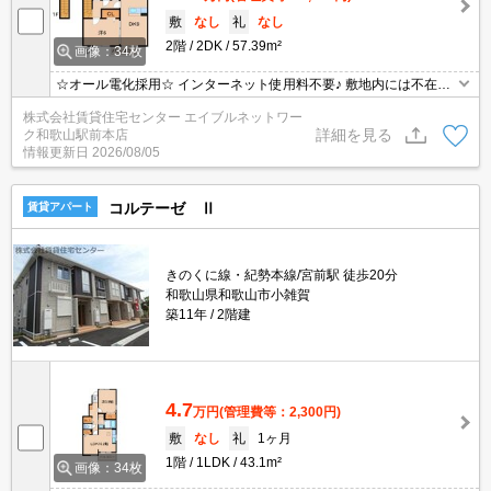
敷
なし
礼
なし
2階
2DK
57.39m²
画像：34枚
☆オール電化採用☆ インターネット使用料不要♪ 敷地内には不在時
に便利な宅配BOX設置済み！
株式会社賃貸住宅センター エイブルネットワー
詳細を見る
ク和歌山駅前本店
情報更新日
2026/08/05
コルテーゼ Ⅱ
賃貸アパート
きのくに線・紀勢本線/宮前駅 徒歩20分
和歌山県和歌山市小雑賀
築11年
2階建
4.7
万円
(管理費等：2,300円)
敷
なし
礼
1ヶ月
1階
1LDK
43.1m²
画像：34枚