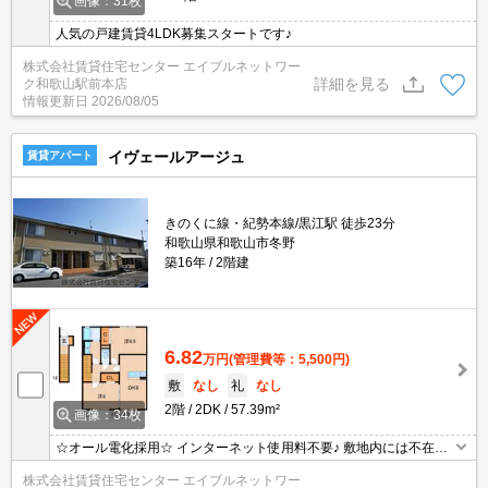
画像：31枚
人気の戸建賃貸4LDK募集スタートです♪
株式会社賃貸住宅センター エイブルネットワー
詳細を見る
ク和歌山駅前本店
情報更新日
2026/08/05
イヴェールアージュ
賃貸アパート
きのくに線・紀勢本線/黒江駅 徒歩23分
和歌山県和歌山市冬野
築16年
2階建
6.82
万円
(管理費等：5,500円)
敷
なし
礼
なし
2階
2DK
57.39m²
画像：34枚
☆オール電化採用☆ インターネット使用料不要♪ 敷地内には不在時
に便利な宅配BOX設置済み！
株式会社賃貸住宅センター エイブルネットワー