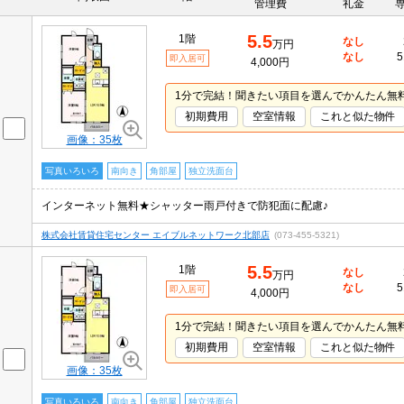
管理費
礼金
5.5
1階
なし
万円
なし
5
即入居可
4,000円
1分で完結！聞きたい項目を選んでかんたん無
初期費用
空室情報
これと似た物件
画像：35枚
写真いろいろ
南向き
角部屋
独立洗面台
インターネット無料★シャッター雨戸付きで防犯面に配慮♪
株式会社賃貸住宅センター エイブルネットワーク北部店
(073-455-5321)
5.5
1階
なし
万円
なし
5
即入居可
4,000円
1分で完結！聞きたい項目を選んでかんたん無
初期費用
空室情報
これと似た物件
画像：35枚
写真いろいろ
南向き
角部屋
独立洗面台