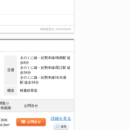
情報更新日
2026/08/05
きのくに線・紀勢本線/海南駅 徒
歩8分
きのくに線・紀勢本線/黒江駅 徒
交通
歩34分
きのくに線・紀勢本線/冷水浦
駅 徒歩34分
構造
軽量鉄骨造
間取り
お問合せ
専有面積
詳細を見る
3DK
お問合せ
50.9m²
追加