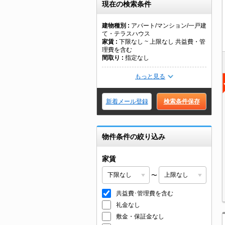
現在の検索条件
建物種別
アパート/マンション/一戸建
て・テラスハウス
家賃
下限なし ~ 上限なし 共益費・管
理費を含む
間取り
指定なし
もっと見る
新着メール登録
検索条件保存
物件条件の絞り込み
家賃
〜
共益費･管理費を含む
礼金なし
敷金・保証金なし