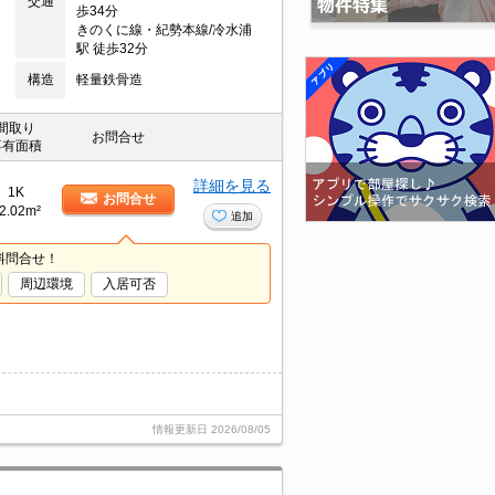
交通
歩34分
きのくに線・紀勢本線/冷水浦
駅 徒歩32分
構造
軽量鉄骨造
間取り
お問合せ
専有面積
詳細を見る
1K
お問合せ
2.02m²
追加
料問合せ！
周辺環境
入居可否
情報更新日
2026/08/05