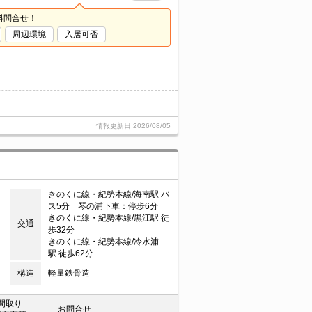
料問合せ！
周辺環境
入居可否
情報更新日
2026/08/05
きのくに線・紀勢本線/海南駅 バ
ス5分 琴の浦下車：停歩6分
きのくに線・紀勢本線/黒江駅 徒
交通
歩32分
きのくに線・紀勢本線/冷水浦
駅 徒歩62分
構造
軽量鉄骨造
間取り
お問合せ