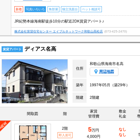
新着
写真いろいろ
角部屋
独立洗面台
ペット相談可
JR紀勢本線海南駅徒歩10分の駅近2DK賃貸アパート♪
株式会社賃貸住宅センター エイブルネットワーク和歌山高松店
(073-425-2470)
ディアス名高
賃貸アパート
和歌山県海南市名高
住所
周辺地図
築年
1997年05月（築29年）
階建
2階建
家賃
敷金
間取図
階
管理費
礼金
5
2階
なし
万円
なし
即入居可
4,000円