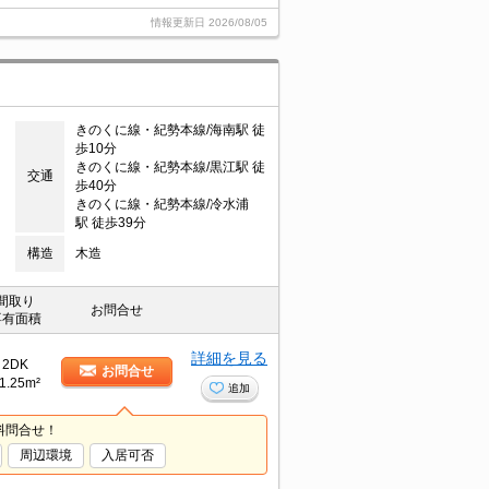
情報更新日
2026/08/05
きのくに線・紀勢本線/海南駅 徒
歩10分
きのくに線・紀勢本線/黒江駅 徒
交通
歩40分
きのくに線・紀勢本線/冷水浦
駅 徒歩39分
構造
木造
間取り
お問合せ
専有面積
詳細を見る
2DK
お問合せ
1.25m²
追加
料問合せ！
周辺環境
入居可否