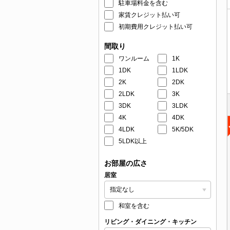
駐車場料金を含む
家賃クレジット払い可
初期費用クレジット払い可
間取り
ワンルーム
1K
1DK
1LDK
2K
2DK
2LDK
3K
3DK
3LDK
4K
4DK
4LDK
5K/5DK
5LDK以上
お部屋の広さ
居室
和室を含む
リビング・ダイニング・キッチン