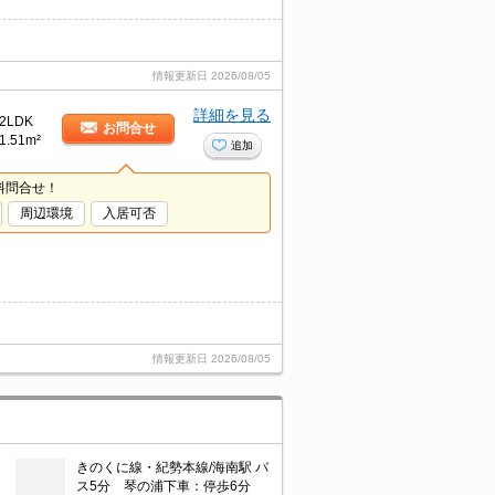
情報更新日
2026/08/05
詳細を見る
2LDK
お問合せ
1.51m²
追加
料問合せ！
周辺環境
入居可否
情報更新日
2026/08/05
きのくに線・紀勢本線/海南駅 バ
ス5分 琴の浦下車：停歩6分