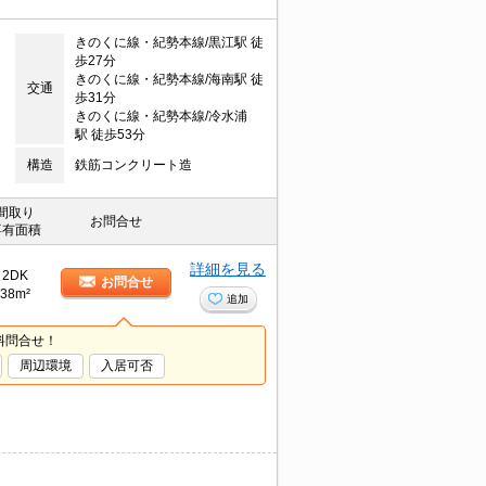
きのくに線・紀勢本線/黒江駅 徒
歩27分
きのくに線・紀勢本線/海南駅 徒
交通
歩31分
きのくに線・紀勢本線/冷水浦
駅 徒歩53分
構造
鉄筋コンクリート造
間取り
お問合せ
専有面積
詳細を見る
2DK
お問合せ
38m²
追加
料問合せ！
周辺環境
入居可否