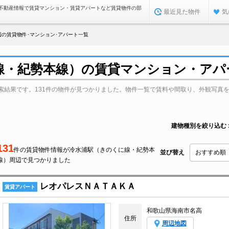
不動産情報で賃貸マンション・賃貸アパートなど賃貸物件の部
最近見た物件
気
辺の賃貸物件･マンション･アパート一覧
線・紀勢本線）の賃貸マンション・アパ
索結果です。131件の物件が見つかりました。物件一覧で賃料や間取り、外観写真
建物種別を絞り込む
131
件の賃貸物件情報が冷水浦駅（きのくに線・紀勢本
並び替え
線）周辺で見つかりました
レオパレスＮＡＴＡＫＡ
賃貸アパート
和歌山県海南市名高
住所
周辺地図