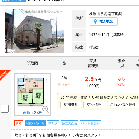
和歌山県海南市船尾
住所
周辺地図
築年
1972年11月（築53年）
階建
2階建
家賃
敷金
間取図
階
管理費
礼金
2.9
2階
なし
万円
なし
即入居可
1,000円
1分で完結！聞きたい項目を選んでかんたん無
初期費用
空室情報
これと似た物件
画像：27枚
新着
写真いろいろ
南向き
独立洗面台
ペット相談可
敷金・礼金0円で初期費用を抑えたい方におススメ♪