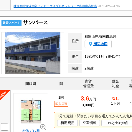
株式会社賃貸住宅センター エイブルネットワーク和歌山高松店
(073-425-2470)
サンバース
賃貸アパート
和歌山県海南市鳥居
住所
周辺地図
築年
1985年01月（築41年）
階建
2階建
家賃
敷金
間取図
階
管理費
礼金
3.6
1階
なし
万円
1ヶ月
4
即入居可
3,000円
1分で完結！聞きたい項目を選んでかんたん無
初期費用
空室情報
これと似た物件
画像：35枚