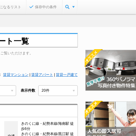
になるリスト
保存中の条件
ート一覧
をご覧いただけます。
賃貸マンション
|
賃貸アパート
|
賃貸一戸建て
表示件数
きのくに線・紀勢本線/海南駅 徒
歩6分
きのくに線・紀勢本線/黒江駅 徒