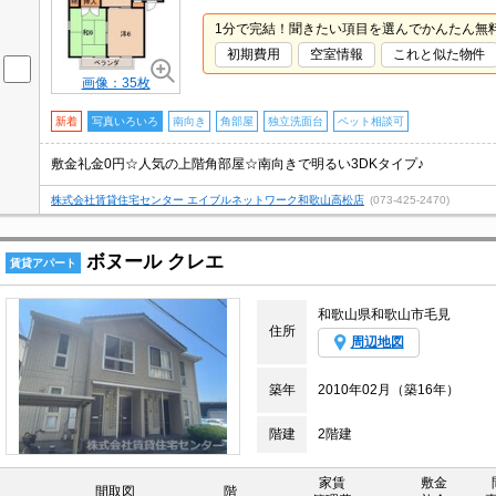
1分で完結！聞きたい項目を選んでかんたん無
初期費用
空室情報
これと似た物件
画像：35枚
新着
写真いろいろ
南向き
角部屋
独立洗面台
ペット相談可
敷金礼金0円☆人気の上階角部屋☆南向きで明るい3DKタイプ♪
株式会社賃貸住宅センター エイブルネットワーク和歌山高松店
(073-425-2470)
ボヌール クレエ
賃貸アパート
和歌山県和歌山市毛見
住所
周辺地図
築年
2010年02月（築16年）
階建
2階建
家賃
敷金
間取図
階