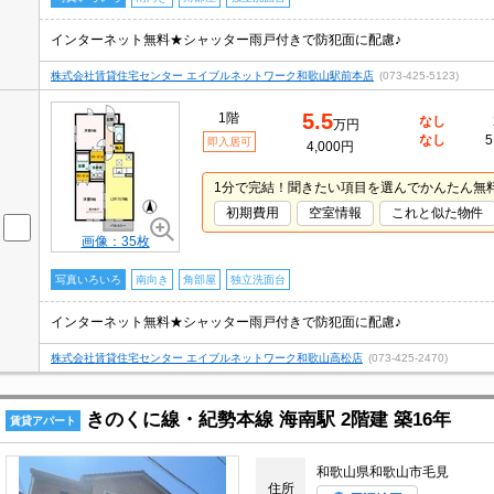
インターネット無料★シャッター雨戸付きで防犯面に配慮♪
株式会社賃貸住宅センター エイブルネットワーク和歌山駅前本店
(073-425-5123)
5.5
1階
なし
万円
なし
5
即入居可
4,000円
1分で完結！聞きたい項目を選んでかんたん無
初期費用
空室情報
これと似た物件
画像：35枚
写真いろいろ
南向き
角部屋
独立洗面台
インターネット無料★シャッター雨戸付きで防犯面に配慮♪
株式会社賃貸住宅センター エイブルネットワーク和歌山高松店
(073-425-2470)
きのくに線・紀勢本線 海南駅 2階建 築16年
賃貸アパート
和歌山県和歌山市毛見
住所