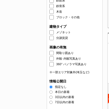
鉄筋系
鉄骨系
木造
ブロック・その他
建物タイプ
メゾネット
分譲賃貸
画像の有無
間取り図あり
外観･内観写真あり
360° パノラマ写真あり
※一部エリア対象外(埼玉など)
情報公開日
指定なし
本日の新着
3日以内の新着
7日以内の新着