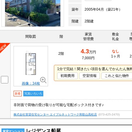
築年
2005年04月（築21年）
階建
2階建
家賃
敷金
間取図
階
管理費
礼金
4.3
なし
万円
2階
1ヶ月
2
7,000円
1分で完結！聞きたい項目を選んでかんたん無
初期費用
空室情報
これと似た物件
画像：34枚
新着
写真いろいろ
非対面で荷物の受け取りが可能な宅配ボックス付きです♪
株式会社賃貸住宅センター エイブルネットワーク和歌山高松店
(073-425-2470)
レジデンス船尾
賃貸マンション