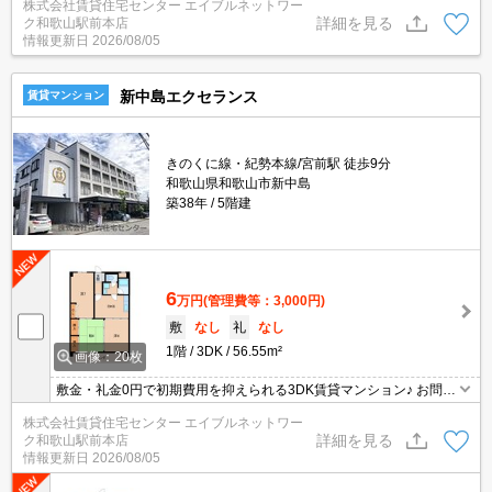
株式会社賃貸住宅センター エイブルネットワー
詳細を見る
ク和歌山駅前本店
情報更新日
2026/08/05
新中島エクセランス
賃貸マンション
きのくに線・紀勢本線/宮前駅 徒歩9分
和歌山県和歌山市新中島
築38年
5階建
6
万円
(管理費等：3,000円)
敷
なし
礼
なし
1階
3DK
56.55m²
画像：20枚
敷金・礼金0円で初期費用を抑えられる3DK賃貸マンション♪ お問合
せ・ご相談はお気軽に♪
株式会社賃貸住宅センター エイブルネットワー
詳細を見る
ク和歌山駅前本店
情報更新日
2026/08/05