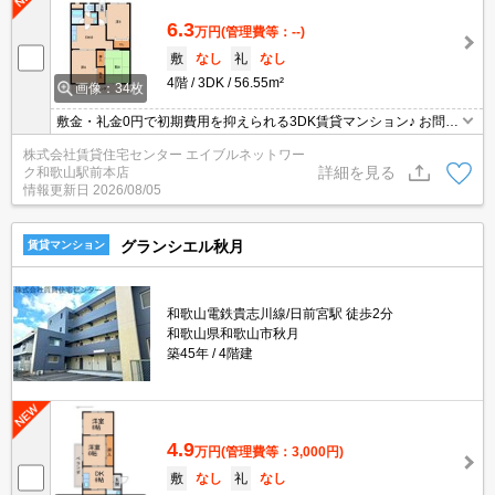
6.3
万円
(管理費等：--)
敷
なし
礼
なし
4階
3DK
56.55m²
画像：34枚
敷金・礼金0円で初期費用を抑えられる3DK賃貸マンション♪ お問合
せ・ご相談はお気軽に♪
株式会社賃貸住宅センター エイブルネットワー
詳細を見る
ク和歌山駅前本店
情報更新日
2026/08/05
グランシエル秋月
賃貸マンション
和歌山電鉄貴志川線/日前宮駅 徒歩2分
和歌山県和歌山市秋月
築45年
4階建
4.9
万円
(管理費等：3,000円)
敷
なし
礼
なし