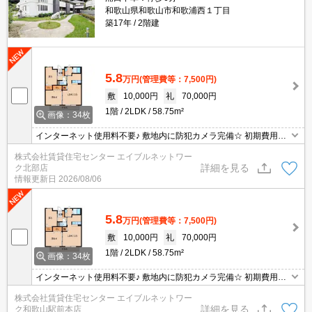
和歌山県和歌山市和歌浦西１丁目
築17年
2階建
5.8
万円
(管理費等：7,500円)
敷
10,000円
礼
70,000円
1階
2LDK
58.75m²
画像：34枚
インターネット使用料不要♪ 敷地内に防犯カメラ完備☆ 初期費用の
交渉は、賃貸住宅センターまで！！
株式会社賃貸住宅センター エイブルネットワー
詳細を見る
ク北部店
情報更新日
2026/08/06
5.8
万円
(管理費等：7,500円)
敷
10,000円
礼
70,000円
1階
2LDK
58.75m²
画像：34枚
インターネット使用料不要♪ 敷地内に防犯カメラ完備☆ 初期費用の
交渉は、賃貸住宅センターまで！！
株式会社賃貸住宅センター エイブルネットワー
詳細を見る
ク和歌山駅前本店