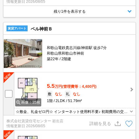
情報更新日
2026/08/05
残り1件を表示する
ベル神前Ｂ
賃貸アパート
和歌山電鉄貴志川線/神前駅 徒歩7分
和歌山県和歌山市神前
築22年
2階建
5.5
万円
(管理費等：4,400円)
敷
なし
礼
なし
1階
2LDK
51.79m²
画像：35枚
☆敷金、礼金ゼロ円☆ インターネット使用料不要♪ 初期費用の交渉
は、賃貸住宅センターまで！！
株式会社賃貸住宅センター 岩出店
詳細を見る
情報更新日
2026/08/05