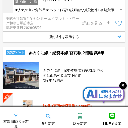
画像：34枚
★人気の高い角部屋★ ペット飼育相談可能な賃貸物件♪ 初期費用の
交渉は、賃貸住宅センターまで！！
株式会社賃貸住宅センター エイブルネットワー
詳細を見る
ク和歌山駅前本店
情報更新日
2026/08/05
残り3件を表示する
きのくに線・紀勢本線 宮前駅 2階建 築8年
賃貸アパート
きのくに線・紀勢本線/宮前駅 徒歩19分
和歌山県和歌山市小雑賀
築8年
2階建
5.65
万円
(管理費等：2,900円)
敷
なし
礼
1ヶ月
2階
2LDK
57.19m²
画像：34枚
家賃·間取りを変
条件変更
駅を変更
LINEで提案
更