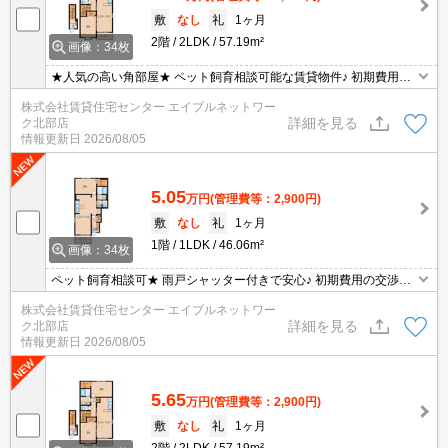
敷
なし
礼
1ヶ月
2階
2LDK
57.19m²
画像：34枚
★人気の高い角部屋★ ペット飼育相談可能な賃貸物件♪ 初期費用の
交渉は、賃貸住宅センターまで！！
株式会社賃貸住宅センター エイブルネットワー
詳細を見る
ク北部店
情報更新日
2026/08/05
5.05
万円
(管理費等：2,900円)
敷
なし
礼
1ヶ月
1階
1LDK
46.06m²
画像：34枚
ペット飼育相談可★ 雨戸シャッター付きで安心♪ 初期費用の交渉
は、賃貸住宅センターまで！！
株式会社賃貸住宅センター エイブルネットワー
詳細を見る
ク北部店
情報更新日
2026/08/05
5.65
万円
(管理費等：2,900円)
敷
なし
礼
1ヶ月
2階
2LDK
57.19m²