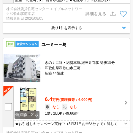
敷金・礼金0円★日前宮駅徒歩2分★宅配ボックス設置済み♪
株式会社賃貸住宅センター エイブルネットワー
詳細を見る
ク和歌山駅前本店
情報更新日
2026/08/05
残り1件を表示する
ユーミー三葛
新築
賃貸マンション
きのくに線・紀勢本線/紀三井寺駅 徒歩15分
和歌山県和歌山市三葛
新築
4階建
6.4
万円
(管理費等：6,000円)
敷
なし
礼
なし
1階
2LDK
49.66m²
画像：21枚
★お引越しキャンペーン実施中（8月31日お申込分まで）詳しくは
お問い合わせください★
株式会社賃貸住宅センター エイブルネットワー