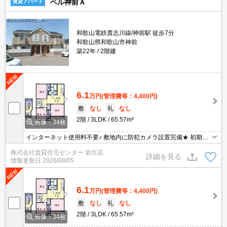
ベル神前Ａ
賃貸アパート
和歌山電鉄貴志川線/神前駅 徒歩7分
和歌山県和歌山市神前
築22年
2階建
6.1
万円
(管理費等：4,400円)
敷
なし
礼
なし
2階
3LDK
65.57m²
画像：34枚
インターネット使用料不要♪ 敷地内に防犯カメラ設置完備★ 初期費
用の交渉は、賃貸住宅センターまで！！
株式会社賃貸住宅センター 岩出店
詳細を見る
情報更新日
2026/08/05
6.1
万円
(管理費等：4,400円)
敷
なし
礼
なし
2階
3LDK
65.57m²
画像：34枚