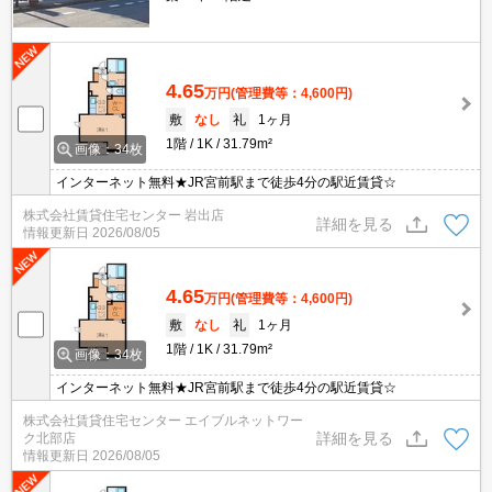
4.65
万円
(管理費等：4,600円)
敷
なし
礼
1ヶ月
1階
1K
31.79m²
画像：34枚
インターネット無料★JR宮前駅まで徒歩4分の駅近賃貸☆
株式会社賃貸住宅センター 岩出店
詳細を見る
情報更新日
2026/08/05
4.65
万円
(管理費等：4,600円)
敷
なし
礼
1ヶ月
1階
1K
31.79m²
画像：34枚
インターネット無料★JR宮前駅まで徒歩4分の駅近賃貸☆
株式会社賃貸住宅センター エイブルネットワー
詳細を見る
ク北部店
情報更新日
2026/08/05