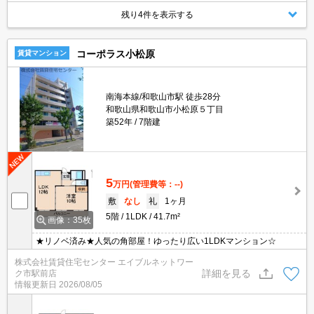
残り4件を表示する
コーポラス小松原
賃貸マンション
南海本線/和歌山市駅 徒歩28分
和歌山県和歌山市小松原５丁目
築52年
7階建
5
万円
(管理費等：--)
敷
なし
礼
1ヶ月
5階
1LDK
41.7m²
画像：35枚
★リノベ済み★人気の角部屋！ゆったり広い1LDKマンション☆
株式会社賃貸住宅センター エイブルネットワー
詳細を見る
ク市駅前店
情報更新日
2026/08/05