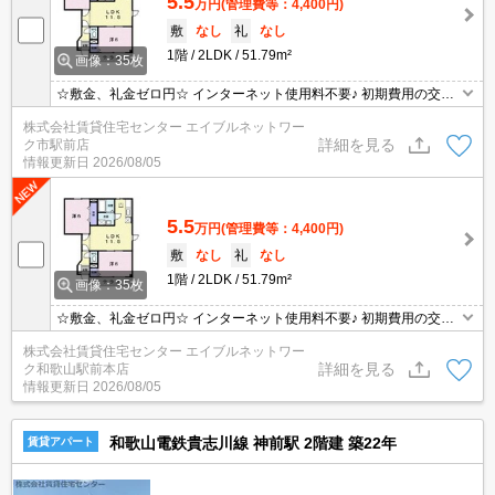
5.5
万円
(管理費等：4,400円)
敷
なし
礼
なし
1階
2LDK
51.79m²
画像：35枚
☆敷金、礼金ゼロ円☆ インターネット使用料不要♪ 初期費用の交渉
は、賃貸住宅センターまで！！
株式会社賃貸住宅センター エイブルネットワー
詳細を見る
ク市駅前店
情報更新日
2026/08/05
5.5
万円
(管理費等：4,400円)
敷
なし
礼
なし
1階
2LDK
51.79m²
画像：35枚
☆敷金、礼金ゼロ円☆ インターネット使用料不要♪ 初期費用の交渉
は、賃貸住宅センターまで！！
株式会社賃貸住宅センター エイブルネットワー
詳細を見る
ク和歌山駅前本店
情報更新日
2026/08/05
和歌山電鉄貴志川線 神前駅 2階建 築22年
賃貸アパート