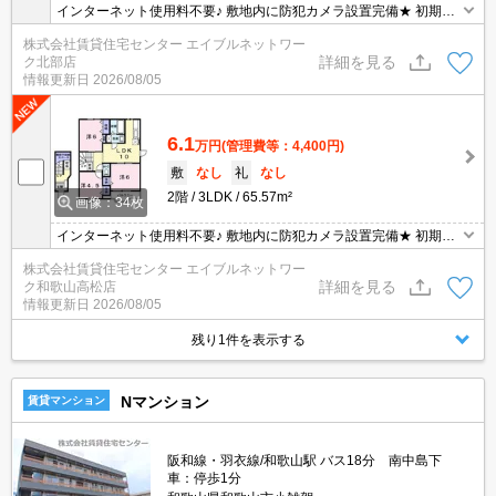
インターネット使用料不要♪ 敷地内に防犯カメラ設置完備★ 初期費
用の交渉は、賃貸住宅センターまで！！
株式会社賃貸住宅センター エイブルネットワー
詳細を見る
ク北部店
情報更新日
2026/08/05
6.1
万円
(管理費等：4,400円)
敷
なし
礼
なし
2階
3LDK
65.57m²
画像：34枚
インターネット使用料不要♪ 敷地内に防犯カメラ設置完備★ 初期費
用の交渉は、賃貸住宅センターまで！！
株式会社賃貸住宅センター エイブルネットワー
詳細を見る
ク和歌山高松店
情報更新日
2026/08/05
残り1件を表示する
Nマンション
賃貸マンション
阪和線・羽衣線/和歌山駅 バス18分 南中島下
車：停歩1分