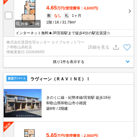
4.65
万円
(管理費等：4,600円)
敷
なし
礼
1ヶ月
1階
1K
31.79m²
画像：34枚
インターネット無料★JR宮前駅まで徒歩4分の駅近賃貸☆
株式会社賃貸住宅センター エイブルネットワー
詳細を見る
ク和歌山高松店
情報更新日
2026/08/05
残り1件を表示する
ラヴィーン（ＲＡＶＩＮＥ）Ⅰ
賃貸アパート
きのくに線・紀勢本線/宮前駅 徒歩19分
和歌山県和歌山市小雑賀
築8年
2階建
5.65
万円
(管理費等：2,900円)