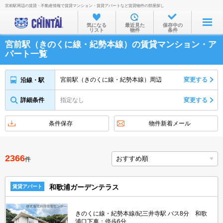
宮前駅周辺の賃貸・不動産情報で賃貸マンション・賃貸アパートなど賃貸物件の部屋探し
お部屋を探す
気になる
最近見た
保存中の
リスト
物件
条件
沿線・駅から
宮前駅（きのくに線・紀勢本線）の賃貸マンション・ア
住所から
パート一覧
家賃相場から
宮前駅（きのくに線・紀勢本線）周辺
変更する
沿線・駅
通勤通学時間から
詳細条件
指定なし
変更する
物件特集から
不動産会社から
条件保存
物件新着メール
TOP
2366
件
和歌浦ガーデンテラス
賃貸アパート
きのくに線・紀勢本線/紀三井寺駅 バス8分 和歌
浦口下車：停歩6分