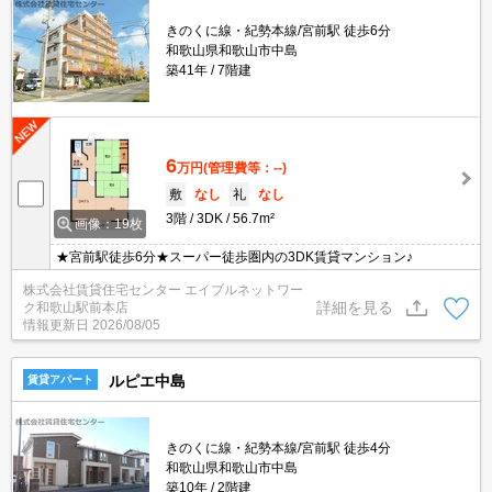
きのくに線・紀勢本線/宮前駅 徒歩6分
和歌山県和歌山市中島
築41年
7階建
6
万円
(管理費等：--)
敷
なし
礼
なし
3階
3DK
56.7m²
画像：19枚
★宮前駅徒歩6分★スーパー徒歩圏内の3DK賃貸マンション♪
株式会社賃貸住宅センター エイブルネットワー
詳細を見る
ク和歌山駅前本店
情報更新日
2026/08/05
ルピエ中島
賃貸アパート
きのくに線・紀勢本線/宮前駅 徒歩4分
和歌山県和歌山市中島
築10年
2階建