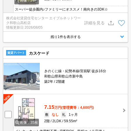
画像：29枚
スーパー徒歩圏内♪ファミリーにオススメ！南向きの3DK☆
株式会社賃貸住宅センター エイブルネットワー
詳細を見る
ク和歌山高松店
情報更新日
2026/08/05
残り1件を表示する
カスケード
賃貸アパート
きのくに線・紀勢本線/宮前駅 徒歩16分
和歌山県和歌山市新中島
築2年
2階建
7.15
万円
(管理費等：4,600円)
敷
なし
礼
1ヶ月
2階
2LDK
59.55m²
画像：35枚