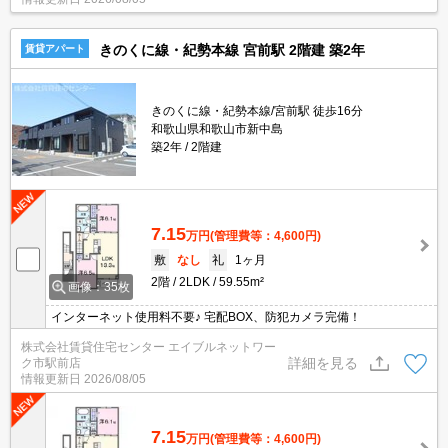
きのくに線・紀勢本線 宮前駅 2階建 築2年
賃貸アパート
きのくに線・紀勢本線/宮前駅 徒歩16分
和歌山県和歌山市新中島
築2年
2階建
7.15
万円
(管理費等：4,600円)
敷
なし
礼
1ヶ月
2階
2LDK
59.55m²
画像：35枚
インターネット使用料不要♪ 宅配BOX、防犯カメラ完備！
株式会社賃貸住宅センター エイブルネットワー
詳細を見る
ク市駅前店
情報更新日
2026/08/05
7.15
万円
(管理費等：4,600円)