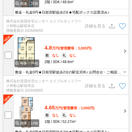
2階
3DK
48.6m²
画像：35枚
敷金・礼金0円★日前宮駅徒歩2分★宅配ボックス設置済み♪
株式会社賃貸住宅センター エイブルネットワー
詳細を見る
ク和歌山駅前本店
情報更新日
2026/08/05
4.8
万円
(管理費等：3,000円)
敷
なし
礼
なし
2階
3DK
48.6m²
画像：35枚
敷金・礼金0円★日前宮駅徒歩2分の駅近3DK♪ お問合せ・ご相談
は、賃貸住宅センターまでお気軽に♪
株式会社賃貸住宅センター エイブルネットワー
詳細を見る
ク和歌山駅前本店
情報更新日
2026/08/05
4.65
万円
(管理費等：3,000円)
敷
なし
礼
なし
1階
3DK
52.27m²
画像：18枚