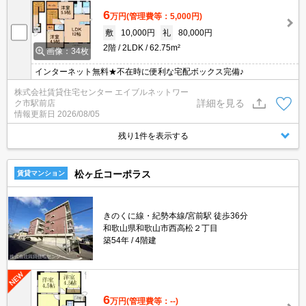
6
万円
(管理費等：5,000円)
敷
10,000円
礼
80,000円
2階
2LDK
62.75m²
画像：34枚
インターネット無料★不在時に便利な宅配ボックス完備♪
株式会社賃貸住宅センター エイブルネットワー
詳細を見る
ク市駅前店
情報更新日
2026/08/05
残り1件を表示する
松ヶ丘コーポラス
賃貸マンション
きのくに線・紀勢本線/宮前駅 徒歩36分
和歌山県和歌山市西高松２丁目
築54年
4階建
6
万円
(管理費等：--)