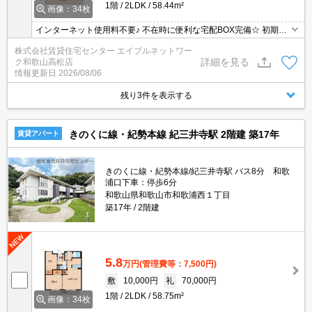
1階
2LDK
58.44m²
画像：34枚
インターネット使用料不要♪ 不在時に便利な宅配BOX完備☆ 初期費
用の交渉は、賃貸住宅センターまで！
株式会社賃貸住宅センター エイブルネットワー
詳細を見る
ク和歌山高松店
情報更新日
2026/08/06
残り3件を表示する
きのくに線・紀勢本線 紀三井寺駅 2階建 築17年
賃貸アパート
きのくに線・紀勢本線/紀三井寺駅 バス8分 和歌
浦口下車：停歩6分
和歌山県和歌山市和歌浦西１丁目
築17年
2階建
5.8
万円
(管理費等：7,500円)
敷
10,000円
礼
70,000円
1階
2LDK
58.75m²
画像：34枚