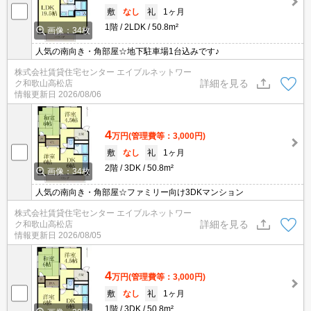
敷
なし
礼
1ヶ月
1階
2LDK
50.8m²
画像：34枚
人気の南向き・角部屋☆地下駐車場1台込みです♪
株式会社賃貸住宅センター エイブルネットワー
詳細を見る
ク和歌山高松店
情報更新日
2026/08/06
4
万円
(管理費等：3,000円)
敷
なし
礼
1ヶ月
2階
3DK
50.8m²
画像：34枚
人気の南向き・角部屋☆ファミリー向け3DKマンション
株式会社賃貸住宅センター エイブルネットワー
詳細を見る
ク和歌山高松店
情報更新日
2026/08/05
4
万円
(管理費等：3,000円)
敷
なし
礼
1ヶ月
1階
3DK
50.8m²