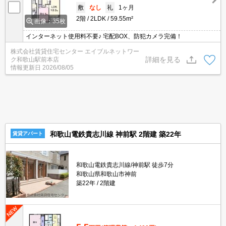
敷
なし
礼
1ヶ月
2階
2LDK
59.55m²
画像：35枚
インターネット使用料不要♪ 宅配BOX、防犯カメラ完備！
株式会社賃貸住宅センター エイブルネットワー
詳細を見る
ク和歌山駅前本店
情報更新日
2026/08/05
和歌山電鉄貴志川線 神前駅 2階建 築22年
賃貸アパート
和歌山電鉄貴志川線/神前駅 徒歩7分
和歌山県和歌山市神前
築22年
2階建