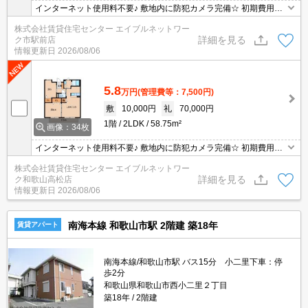
インターネット使用料不要♪ 敷地内に防犯カメラ完備☆ 初期費用の
交渉は、賃貸住宅センターまで！！
株式会社賃貸住宅センター エイブルネットワー
詳細を見る
ク市駅前店
情報更新日
2026/08/06
5.8
万円
(管理費等：7,500円)
敷
10,000円
礼
70,000円
1階
2LDK
58.75m²
画像：34枚
インターネット使用料不要♪ 敷地内に防犯カメラ完備☆ 初期費用の
交渉は、賃貸住宅センターまで！！
株式会社賃貸住宅センター エイブルネットワー
詳細を見る
ク和歌山高松店
情報更新日
2026/08/06
南海本線 和歌山市駅 2階建 築18年
賃貸アパート
南海本線/和歌山市駅 バス15分 小二里下車：停
歩2分
和歌山県和歌山市西小二里２丁目
築18年
2階建