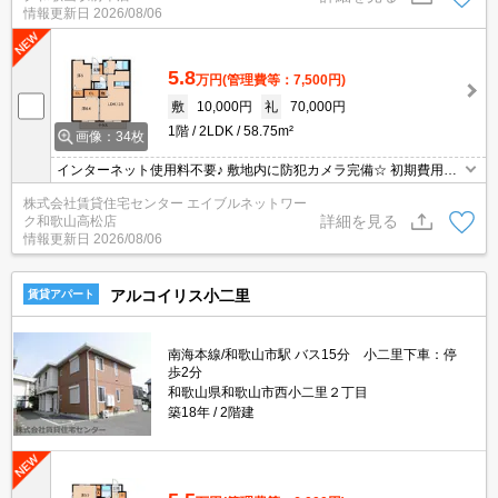
情報更新日
2026/08/06
5.8
万円
(管理費等：7,500円)
敷
10,000円
礼
70,000円
1階
2LDK
58.75m²
画像：34枚
インターネット使用料不要♪ 敷地内に防犯カメラ完備☆ 初期費用の
交渉は、賃貸住宅センターまで！！
株式会社賃貸住宅センター エイブルネットワー
詳細を見る
ク和歌山高松店
情報更新日
2026/08/06
アルコイリス小二里
賃貸アパート
南海本線/和歌山市駅 バス15分 小二里下車：停
歩2分
和歌山県和歌山市西小二里２丁目
築18年
2階建