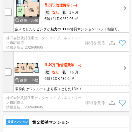
5
万円
(管理費等：--)
敷
なし
礼
1ヶ月
6階
1LDK
52.06m²
画像：35枚
広々としたリビングが魅力の1LDK賃貸マンション♪ペット相談可。
株式会社賃貸住宅センター エイブルネットワー
詳細を見る
ク市駅前店
情報更新日
2026/08/05
3.8
万円
(管理費等：--)
敷
なし
礼
1ヶ月
6階
1DK
39.6m²
画像：35枚
単身向けワンルームより広々とした1DK！
株式会社賃貸住宅センター エイブルネットワー
詳細を見る
ク市駅前店
情報更新日
2026/08/05
第２松浦マンション
賃貸マンション