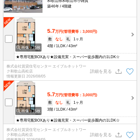
和歌山県和歌山市小雑賀
築46年
4階建
5.7
万円
(管理費等：3,000円)
敷
なし
礼
1ヶ月
4階
1LDK
43m²
画像：35枚
★専用宅配BOXあり★設備充実・スーパー徒歩圏内の1LDK☆
株式会社賃貸住宅センター エイブルネットワー
詳細を見る
ク和歌山高松店
情報更新日
2026/08/05
5.7
万円
(管理費等：3,000円)
敷
なし
礼
1ヶ月
3階
1LDK
43m²
画像：35枚
★専用宅配BOXあり★設備充実・スーパー徒歩圏内の1LDK☆
株式会社賃貸住宅センター エイブルネットワー
詳細を見る
ク和歌山高松店
情報更新日
2026/08/05