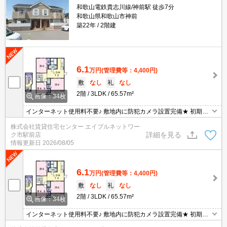
和歌山電鉄貴志川線/神前駅 徒歩7分
和歌山県和歌山市神前
築22年
2階建
6.1
万円
(管理費等：4,400円)
敷
なし
礼
なし
2階
3LDK
65.57m²
画像：34枚
インターネット使用料不要♪ 敷地内に防犯カメラ設置完備★ 初期費
用の交渉は、賃貸住宅センターまで！！
株式会社賃貸住宅センター エイブルネットワー
詳細を見る
ク市駅前店
情報更新日
2026/08/05
6.1
万円
(管理費等：4,400円)
敷
なし
礼
なし
2階
3LDK
65.57m²
画像：34枚
インターネット使用料不要♪ 敷地内に防犯カメラ設置完備★ 初期費
用の交渉は、賃貸住宅センターまで！！