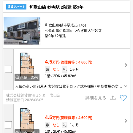
和歌山線 妙寺駅 2階建 築9年
賃貸アパート
和歌山線/妙寺駅 徒歩14分
和歌山県伊都郡かつらぎ町大字妙寺
築9年
2階建
4.5
万円
(管理費等：4,600円)
敷
なし
礼
1ヶ月
1階
2DK
45.82m²
画像：35枚
人気の高い角部屋★ 玄関錠は電子ロック式を採用♪ 初期費用の交渉
は、賃貸住宅センターまで！！
株式会社賃貸住宅センター 岩出店
詳細を見る
情報更新日
2026/08/05
4.5
万円
(管理費等：4,600円)
敷
なし
礼
1ヶ月
1階
2DK
45.82m²