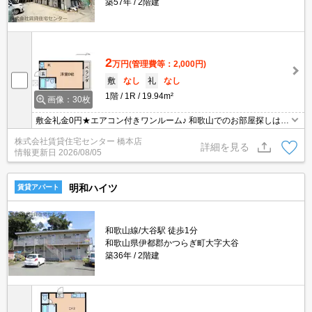
築57年
2階建
2
万円
(管理費等：2,000円)
敷
なし
礼
なし
1階
1R
19.94m²
画像：30枚
敷金礼金0円★エアコン付きワンルーム♪ 和歌山でのお部屋探しは、
賃貸住宅センターへお任せください！
株式会社賃貸住宅センター 橋本店
詳細を見る
情報更新日
2026/08/05
明和ハイツ
賃貸アパート
和歌山線/大谷駅 徒歩1分
和歌山県伊都郡かつらぎ町大字大谷
築36年
2階建