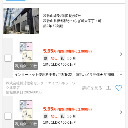
和歌山線/妙寺駅 徒歩7分
和歌山県伊都郡かつらぎ町大字丁ノ町
築2年
2階建
5.65
万円
(管理費等：2,900円)
敷
なし
礼
1ヶ月
1階
1LDK
50.01m²
画像：30枚
インターネット使用料不要♪ 宅配BOX、防犯カメラ完備★ 初期費用
の交渉は、賃貸住宅センターまで！！
株式会社賃貸住宅センター エイブルネットワー
詳細を見る
ク北部店
情報更新日
2026/08/05
5.65
万円
(管理費等：2,900円)
敷
なし
礼
1ヶ月
1階
1LDK
50.01m²
画像：30枚