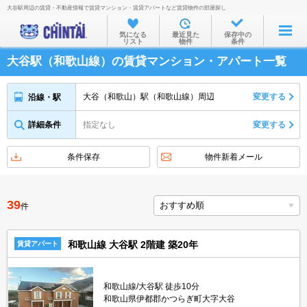
大谷駅周辺の賃貸・不動産情報で賃貸マンション・賃貸アパートなど賃貸物件の部屋探し
お部屋を探す
気になる
最近見た
保存中の
リスト
物件
条件
沿線・駅から
大谷駅（和歌山線）の賃貸マンション・アパート一覧
住所から
家賃相場から
大谷（和歌山）駅（和歌山線）周辺
変更する
沿線・駅
通勤通学時間から
詳細条件
指定なし
変更する
物件特集から
条件保存
物件新着メール
不動産会社から
TOP
39
件
和歌山線 大谷駅 2階建 築20年
賃貸アパート
和歌山線/大谷駅 徒歩10分
和歌山県伊都郡かつらぎ町大字大谷