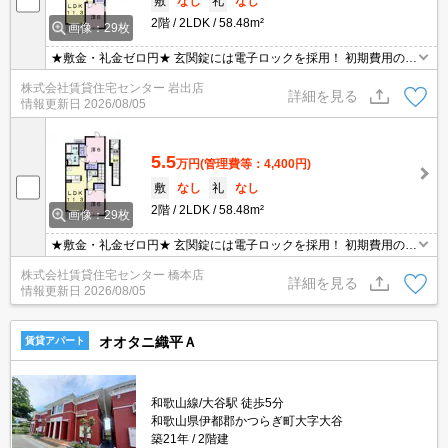
敷
なし
礼
なし
2階
2LDK
58.48m²
画像：29枚
★敷金・礼金ゼロ円★ 玄関錠には電子ロックを採用！ 初期費用の交
渉は、賃貸住宅センターまで！！
株式会社賃貸住宅センター 岩出店
詳細を見る
情報更新日
2026/08/05
5.5
万円
(管理費等：4,400円)
敷
なし
礼
なし
2階
2LDK
58.48m²
画像：29枚
★敷金・礼金ゼロ円★ 玄関錠には電子ロックを採用！ 初期費用の交
渉は、賃貸住宅センターまで！！
株式会社賃貸住宅センター 橋本店
詳細を見る
情報更新日
2026/08/05
オオタニ織平Ａ
賃貸アパート
和歌山線/大谷駅 徒歩5分
和歌山県伊都郡かつらぎ町大字大谷
築21年
2階建