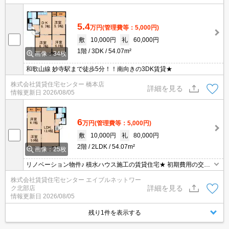
5.4
万円
(管理費等：5,000円)
敷
10,000円
礼
60,000円
1階
3DK
54.07m²
画像：34枚
和歌山線 妙寺駅まで徒歩5分！！南向きの3DK賃貸★
株式会社賃貸住宅センター 橋本店
詳細を見る
情報更新日
2026/08/05
6
万円
(管理費等：5,000円)
敷
10,000円
礼
80,000円
2階
2LDK
54.07m²
画像：25枚
リノベーション物件♪ 積水ハウス施工の賃貸住宅★ 初期費用の交渉
は、賃貸住宅センターまで！！
株式会社賃貸住宅センター エイブルネットワー
詳細を見る
ク北部店
情報更新日
2026/08/05
残り1件を表示する