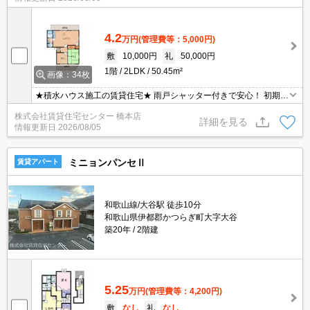
4.2
万円
(管理費等：5,000円)
敷
10,000円
礼
50,000円
1階
2LDK
50.45m²
画像：34枚
★積水ハウス施工の賃貸住宅★ 雨戸シャッター付きで安心！ 初期費
用の交渉は、賃貸住宅センターまで！！
株式会社賃貸住宅センター 橋本店
詳細を見る
情報更新日
2026/08/05
ミニョンパンセⅡ
賃貸アパート
和歌山線/大谷駅 徒歩10分
和歌山県伊都郡かつらぎ町大字大谷
築20年
2階建
5.25
万円
(管理費等：4,200円)
敷
なし
礼
なし