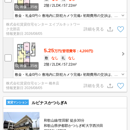
2階
2LDK
57.22m²
画像：35枚
敷金・礼金0円☆ 敷地内に防犯カメラ完備♪ 初期費用の交渉は、賃
貸住宅センターまで！！
株式会社賃貸住宅センター エイブルネットワー
詳細を見る
ク北部店
情報更新日
2026/08/05
5.25
万円
(管理費等：4,200円)
敷
なし
礼
なし
2階
2LDK
57.22m²
画像：35枚
敷金・礼金0円☆ 敷地内に防犯カメラ完備♪ 初期費用の交渉は、賃
貸住宅センターまで！！
株式会社賃貸住宅センター 橋本店
詳細を見る
情報更新日
2026/08/05
ルピナスかつらぎA
賃貸マンション
和歌山線/笠田駅 徒歩30分
和歌山県伊都郡かつらぎ町大字西渋田