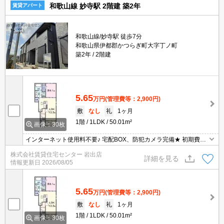
和歌山線 妙寺駅 2階建 築2年
賃貸アパート
和歌山線/妙寺駅 徒歩7分
和歌山県伊都郡かつらぎ町大字丁ノ町
築2年
2階建
5.65
万円
(管理費等：2,900円)
敷
なし
礼
1ヶ月
1階
1LDK
50.01m²
画像：30枚
インターネット使用料不要♪ 宅配BOX、防犯カメラ完備★ 初期費用
の交渉は、賃貸住宅センターまで！！
株式会社賃貸住宅センター 岩出店
詳細を見る
情報更新日
2026/08/05
5.65
万円
(管理費等：2,900円)
敷
なし
礼
1ヶ月
1階
1LDK
50.01m²
画像：30枚