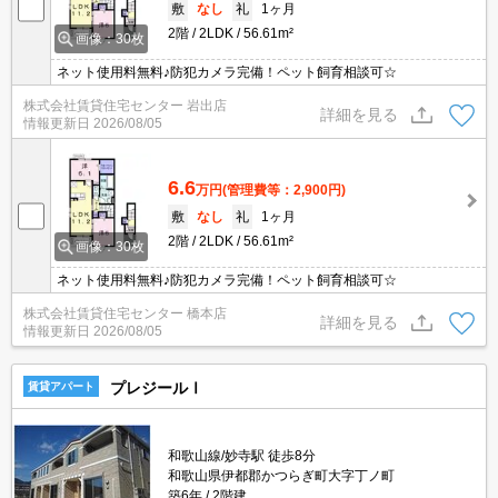
敷
なし
礼
1ヶ月
2階
2LDK
56.61m²
画像：30枚
ネット使用料無料♪防犯カメラ完備！ペット飼育相談可☆
株式会社賃貸住宅センター 岩出店
詳細を見る
情報更新日
2026/08/05
6.6
万円
(管理費等：2,900円)
敷
なし
礼
1ヶ月
2階
2LDK
56.61m²
画像：30枚
ネット使用料無料♪防犯カメラ完備！ペット飼育相談可☆
株式会社賃貸住宅センター 橋本店
詳細を見る
情報更新日
2026/08/05
プレジールⅠ
賃貸アパート
和歌山線/妙寺駅 徒歩8分
和歌山県伊都郡かつらぎ町大字丁ノ町
築6年
2階建