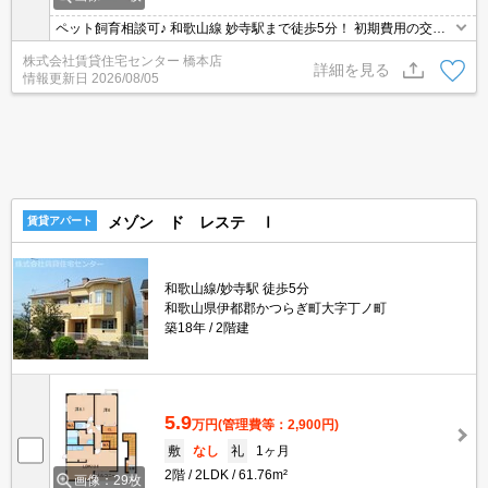
ペット飼育相談可♪ 和歌山線 妙寺駅まで徒歩5分！ 初期費用の交渉
は、賃貸住宅センターまで！！
株式会社賃貸住宅センター 橋本店
詳細を見る
情報更新日
2026/08/05
メゾン ド レステ Ⅰ
賃貸アパート
和歌山線/妙寺駅 徒歩5分
和歌山県伊都郡かつらぎ町大字丁ノ町
築18年
2階建
5.9
万円
(管理費等：2,900円)
敷
なし
礼
1ヶ月
2階
2LDK
61.76m²
画像：29枚