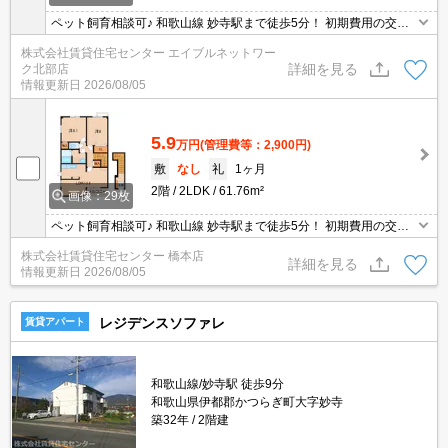
ペット飼育相談可♪ 和歌山線 妙寺駅まで徒歩5分！ 初期費用の交渉
は、賃貸住宅センターまで！！
株式会社賃貸住宅センター エイブルネットワー
詳細を見る
ク北部店
情報更新日
2026/08/05
5.9
万円
(管理費等：2,900円)
敷
なし
礼
1ヶ月
2階
2LDK
61.76m²
画像：29枚
ペット飼育相談可♪ 和歌山線 妙寺駅まで徒歩5分！ 初期費用の交渉
は、賃貸住宅センターまで！！
株式会社賃貸住宅センター 橋本店
詳細を見る
情報更新日
2026/08/05
レジデンスソファレ
賃貸アパート
和歌山線/妙寺駅 徒歩9分
和歌山県伊都郡かつらぎ町大字妙寺
築32年
2階建