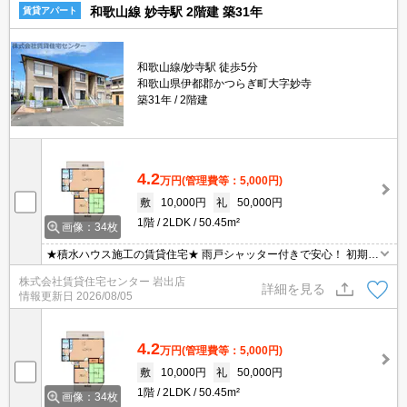
和歌山線 妙寺駅 2階建 築31年
賃貸アパート
和歌山線/妙寺駅 徒歩5分
和歌山県伊都郡かつらぎ町大字妙寺
築31年
2階建
4.2
万円
(管理費等：5,000円)
敷
10,000円
礼
50,000円
1階
2LDK
50.45m²
画像：34枚
★積水ハウス施工の賃貸住宅★ 雨戸シャッター付きで安心！ 初期費
用の交渉は、賃貸住宅センターまで！！
株式会社賃貸住宅センター 岩出店
詳細を見る
情報更新日
2026/08/05
4.2
万円
(管理費等：5,000円)
敷
10,000円
礼
50,000円
1階
2LDK
50.45m²
画像：34枚