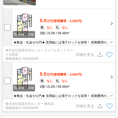
5.5
万円
(管理費等：4,400円)
敷
なし
礼
なし
2階
2LDK
58.48m²
画像：29枚
★敷金・礼金ゼロ円★ 玄関錠には電子ロックを採用！ 初期費用の交
渉は、賃貸住宅センターまで！！
株式会社賃貸住宅センター エイブルネットワー
詳細を見る
ク北部店
情報更新日
2026/08/05
5.5
万円
(管理費等：4,400円)
敷
なし
礼
なし
2階
2LDK
58.48m²
画像：29枚
★敷金・礼金ゼロ円★ 玄関錠には電子ロックを採用！ 初期費用の交
渉は、賃貸住宅センターまで！！
株式会社賃貸住宅センター 橋本店
詳細を見る
情報更新日
2026/08/05