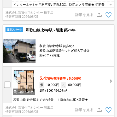
インターネット使用料不要♪ 宅配BOX、防犯カメラ完備★ 初期費用
の交渉は、賃貸住宅センターまで！！
株式会社賃貸住宅センター 橋本店
詳細を見る
情報更新日
2026/08/05
和歌山線 妙寺駅 2階建 築26年
賃貸アパート
和歌山線/妙寺駅 徒歩5分
和歌山県伊都郡かつらぎ町大字妙寺
築26年
2階建
5.4
万円
(管理費等：5,000円)
敷
10,000円
礼
60,000円
1階
3DK
54.07m²
画像：34枚
和歌山線 妙寺駅まで徒歩5分！！南向きの3DK賃貸★
株式会社賃貸住宅センター 岩出店
詳細を見る
情報更新日
2026/08/05