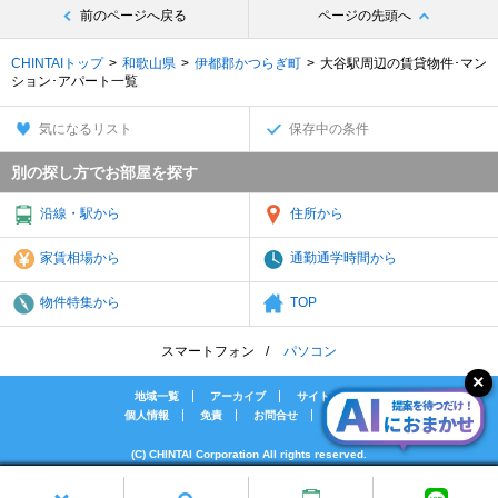
前のページへ戻る
ページの先頭へ
CHINTAIトップ
和歌山県
伊都郡かつらぎ町
大谷駅周辺の賃貸物件･マン
ション･アパート一覧
気になるリスト
保存中の条件
別の探し方でお部屋を探す
沿線・駅から
住所から
家賃相場から
通勤通学時間から
物件特集から
TOP
スマートフォン
パソコン
地域一覧
アーカイブ
サイトマップ
個人情報
免責
お問合せ
会社案内
(C) CHINTAI Corporation All rights reserved.
[PR]賃貸物件の疑問解決！教えてエイブルAGENT