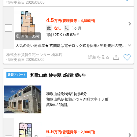
情報更新日
2026/08/05
4.5
万円
(管理費等：4,600円)
敷
なし
礼
1ヶ月
1階
2DK
45.82m²
画像：35枚
人気の高い角部屋★ 玄関錠は電子ロック式を採用♪ 初期費用の交渉
は、賃貸住宅センターまで！！
株式会社賃貸住宅センター 橋本店
詳細を見る
情報更新日
2026/08/05
和歌山線 妙寺駅 2階建 築6年
賃貸アパート
和歌山線/妙寺駅 徒歩8分
和歌山県伊都郡かつらぎ町大字丁ノ町
築6年
2階建
6.6
万円
(管理費等：2,900円)