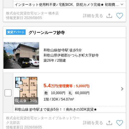
インターネット使用料不要♪ 宅配BOX、防犯カメラ完備★ 初期費用
の交渉は、賃貸住宅センターまで！！
株式会社賃貸住宅センター 橋本店
詳細を見る
情報更新日
2026/08/05
グリーンルーフ妙寺
賃貸アパート
和歌山線/妙寺駅 徒歩5分
和歌山県伊都郡かつらぎ町大字妙寺
築26年
2階建
5.4
万円
(管理費等：5,000円)
敷
10,000円
礼
60,000円
1階
3DK
54.07m²
画像：34枚
和歌山線 妙寺駅まで徒歩5分！！南向きの3DK賃貸★
株式会社賃貸住宅センター エイブルネットワー
詳細を見る
ク北部店
情報更新日
2026/08/05