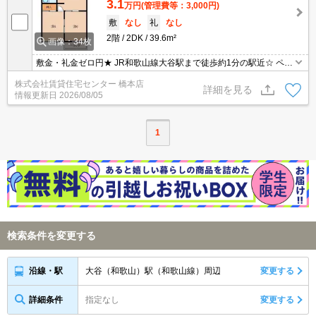
3.1
万円
(管理費等：3,000円)
敷
なし
礼
なし
2階
2DK
39.6m²
画像：34枚
敷金・礼金ゼロ円★ JR和歌山線大谷駅まで徒歩約1分の駅近☆ ペッ
ト相談可の2DK賃貸物件です★
株式会社賃貸住宅センター 橋本店
詳細を見る
情報更新日
2026/08/05
1
検索条件を変更する
大谷（和歌山）駅（和歌山線）周辺
変更する
沿線・駅
詳細条件
指定なし
変更する