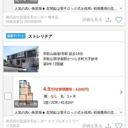
画像：35枚
人気の高い角部屋★ 玄関錠は電子ロック式を採用♪ 初期費用の交渉
は、賃貸住宅センターまで！！
株式会社賃貸住宅センター 橋本店
詳細を見る
情報更新日
2026/08/05
ストレリチア
賃貸アパート
和歌山線/妙寺駅 徒歩14分
和歌山県伊都郡かつらぎ町大字妙寺
築9年
2階建
4.5
万円
(管理費等：4,600円)
敷
なし
礼
1ヶ月
1階
2DK
45.82m²
画像：35枚
人気の高い角部屋★ 玄関錠は電子ロック式を採用♪ 初期費用の交渉
は、賃貸住宅センターまで！！
株式会社賃貸住宅センター エイブルネットワー
詳細を見る
ク北部店