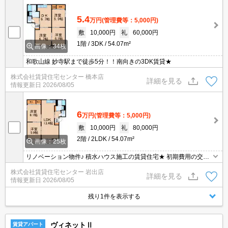
5.4
万円
(管理費等：5,000円)
敷
10,000円
礼
60,000円
1階
3DK
54.07m²
画像：34枚
和歌山線 妙寺駅まで徒歩5分！！南向きの3DK賃貸★
株式会社賃貸住宅センター 橋本店
詳細を見る
情報更新日
2026/08/05
6
万円
(管理費等：5,000円)
敷
10,000円
礼
80,000円
2階
2LDK
54.07m²
画像：25枚
リノベーション物件♪ 積水ハウス施工の賃貸住宅★ 初期費用の交渉
は、賃貸住宅センターまで！！
株式会社賃貸住宅センター 岩出店
詳細を見る
情報更新日
2026/08/05
残り1件を表示する
ヴィネットⅡ
賃貸アパート