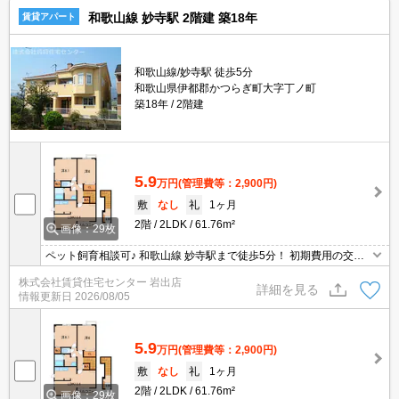
和歌山線 妙寺駅 2階建 築18年
賃貸アパート
和歌山線/妙寺駅 徒歩5分
和歌山県伊都郡かつらぎ町大字丁ノ町
築18年
2階建
5.9
万円
(管理費等：2,900円)
敷
なし
礼
1ヶ月
2階
2LDK
61.76m²
画像：29枚
ペット飼育相談可♪ 和歌山線 妙寺駅まで徒歩5分！ 初期費用の交渉
は、賃貸住宅センターまで！！
株式会社賃貸住宅センター 岩出店
詳細を見る
情報更新日
2026/08/05
5.9
万円
(管理費等：2,900円)
敷
なし
礼
1ヶ月
2階
2LDK
61.76m²
画像：29枚