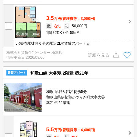
3.5
万円
(管理費等：3,000円)
敷
なし
礼
50,000円
1階
2DK
41.55m²
画像：30枚
JR妙寺駅徒歩６分の駅近2DK賃貸アパート☆
株式会社賃貸住宅センター 橋本店
詳細を見る
情報更新日
2026/08/05
和歌山線 大谷駅 2階建 築21年
賃貸アパート
和歌山線/大谷駅 徒歩5分
和歌山県伊都郡かつらぎ町大字大谷
築21年
2階建
5.5
万円
(管理費等：4,400円)