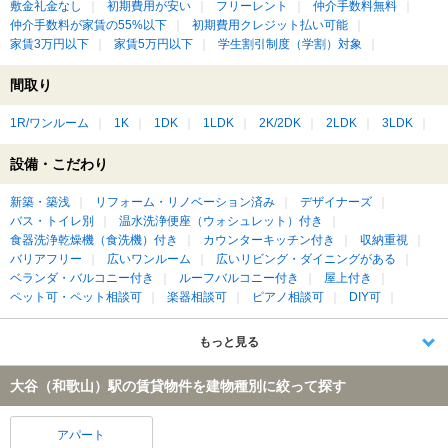
敷金礼金なし
初期費用が安い
フリーレント
仲介手数料無料
仲介手数料が家賃の55%以下
初期費用クレジット払い可能
家賃3万円以下
家賃5万円以下
学生割引制度（学割）対象
間取り
1R/ワンルーム
1K
1DK
1LDK
2K/2DK
2LDK
3LDK
設備・こだわり
新築・築浅
リフォーム・リノベーション済み
デザイナーズ
バス・トイレ別
温水洗浄便座（ウォシュレット）付き
食器洗浄乾燥機（食洗機）付き
カウンターキッチン付き
収納重視
バリアフリー
広いワンルーム
広いリビング・ダイニングがある
ベランダ・バルコニー付き
ルーフバルコニー付き
屋上付き
ペット可・ペット相談可
楽器相談可
ピアノ相談可
DIY可
もっと見る
大谷（和歌山）駅の賃貸物件を建物種別に絞って探す
アパート