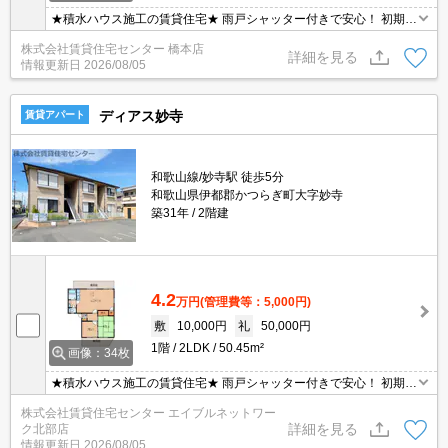
★積水ハウス施工の賃貸住宅★ 雨戸シャッター付きで安心！ 初期費
用の交渉は、賃貸住宅センターまで！！
株式会社賃貸住宅センター 橋本店
詳細を見る
情報更新日
2026/08/05
ディアス妙寺
賃貸アパート
和歌山線/妙寺駅 徒歩5分
和歌山県伊都郡かつらぎ町大字妙寺
築31年
2階建
4.2
万円
(管理費等：5,000円)
敷
10,000円
礼
50,000円
1階
2LDK
50.45m²
画像：34枚
★積水ハウス施工の賃貸住宅★ 雨戸シャッター付きで安心！ 初期費
用の交渉は、賃貸住宅センターまで！！
株式会社賃貸住宅センター エイブルネットワー
詳細を見る
ク北部店
情報更新日
2026/08/05