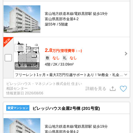
富山地方鉄道本線/電鉄黒部駅 徒歩19分
富山県黒部市金屋4-2
築55年
5階建
2.8
万円
(管理費等：--)
敷
なし
礼
なし
4階
2K
33.09m²
画像：15枚
フリーレント1ヶ月＋最大3万円引越サポートあり！\\n敷金・礼金・
更新料・鍵交換手数料0円！※契約内容や審査の結果、敷金をお預
ビレッジハウス・マネジメント株式会社 住まい
かりする場合がございます。
詳細を見る
相談センター
情報更新日
2026/08/06
ビレッジハウス金屋2号棟 (201号室)
賃貸マンション
富山地方鉄道本線/電鉄黒部駅 徒歩19分
富山県黒部市金屋4-2