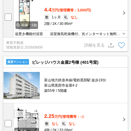
4.4
万円
(管理費等：3,000円)
敷
1ヶ月
礼
なし
2階
1K
30.96m²
画像：6枚
追焚き機能付浴室 浴室換気乾燥機付。光インターネット無料！
スーパーメルシー近く
東部不動産
詳細を見る
情報更新日
2026/08/06
ビレッジハウス金屋2号棟 (401号室)
賃貸マンション
富山地方鉄道本線/電鉄黒部駅 徒歩19分
富山県黒部市金屋4-2
築55年
5階建
2.25
万円
(管理費等：--)
敷
なし
礼
なし
4階
2K
33.09m²