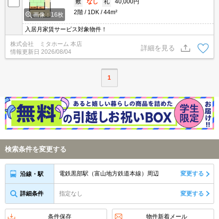
敷
なし
礼
40,000円
2階
1DK
44m²
画像：16枚
入居月家賃サービス対象物件！
株式会社 ミタホーム 本店
詳細を見る
情報更新日
2026/08/04
1
検索条件を変更する
電鉄黒部駅（富山地方鉄道本線）周辺
変更する
沿線・駅
詳細条件
指定なし
変更する
条件保存
物件新着メール