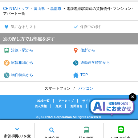
CHINTAIトップ
富山県
黒部市
電鉄黒部駅周辺の賃貸物件･マンション･
アパート一覧
気になるリスト
保存中の条件
別の探し方でお部屋を探す
沿線・駅から
住所から
家賃相場から
通勤通学時間から
物件特集から
TOP
スマートフォン
パソコン
地域一覧
アーカイブ
サイトマップ
個人情報
免責
お問合せ
会社案内
(C) CHINTAI Corporation All rights reserved.
[PR]賃貸物件の疑問解決！教えてエイブルAGENT
[PR]賃貸生活の工夫を紹介！CHINTAI情報局
家賃·間取りを変
[PR]女性の賃貸生活を応援！Woman.CHINTAI