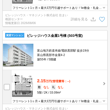
画像：15枚
フリーレント1ヶ月＋最大3万円引越サポートあり！\\n敷金・礼金・
更新料・鍵交換手数料0円！※契約内容や審査の結果、敷金をお預
ビレッジハウス・マネジメント株式会社 住まい
かりする場合がございます。
詳細を見る
相談センター
情報更新日
2026/08/06
ビレッジハウス金屋1号棟 (503号室)
賃貸マンション
富山地方鉄道本線/電鉄黒部駅 徒歩19分
富山県黒部市金屋4-2
築55年
5階建
2.15
万円
(管理費等：--)
敷
なし
礼
なし
5階
2K
33.09m²
画像：15枚
フリーレント1ヶ月＋最大3万円引越サポートあり！\\n敷金・礼金・
更新料・鍵交換手数料0円！※契約内容や審査の結果、敷金をお預
ビレッジハウス・マネジメント株式会社 住まい
かりする場合がございます。