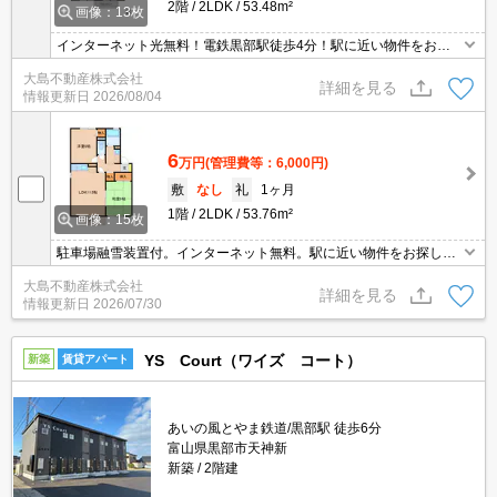
2階
2LDK
53.48m²
画像：13枚
インターネット光無料！電鉄黒部駅徒歩4分！駅に近い物件をお探
しの方に。オール電化。
大島不動産株式会社
詳細を見る
情報更新日
2026/08/04
6
万円
(管理費等：6,000円)
敷
なし
礼
1ヶ月
1階
2LDK
53.76m²
画像：15枚
駐車場融雪装置付。インターネット無料。駅に近い物件をお探しの
方に。オール電化。
大島不動産株式会社
詳細を見る
情報更新日
2026/07/30
YS Court（ワイズ コート）
新築
賃貸アパート
あいの風とやま鉄道/黒部駅 徒歩6分
富山県黒部市天神新
新築
2階建