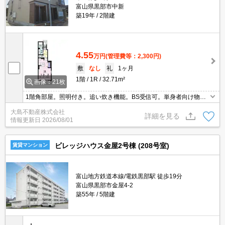
富山県黒部市中新
築19年
2階建
4.55
万円
(管理費等：2,300円)
敷
なし
礼
1ヶ月
1階
1R
32.71m²
画像：21枚
1階角部屋。照明付き。追い炊き機能。BS受信可。単身者向け物件
です。
大島不動産株式会社
詳細を見る
情報更新日
2026/08/01
ビレッジハウス金屋2号棟 (208号室)
賃貸マンション
富山地方鉄道本線/電鉄黒部駅 徒歩19分
富山県黒部市金屋4-2
築55年
5階建