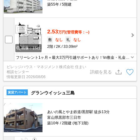
築55年
5階建
2.53
万円
(管理費等：--)
敷
なし
礼
なし
2階
2K
33.09m²
画像：15枚
フリーレント1ヶ月＋最大3万円引越サポートあり！\\n敷金・礼金・
更新料・鍵交換手数料0円！※契約内容や審査の結果、敷金をお預
ビレッジハウス・マネジメント株式会社 住まい
かりする場合がございます。
詳細を見る
相談センター
情報更新日
2026/08/06
グランウイッシュ三島
賃貸アパート
あいの風とやま鉄道/黒部駅 徒歩13分
富山県黒部市三日市
築10年
2階建 (地下1階)