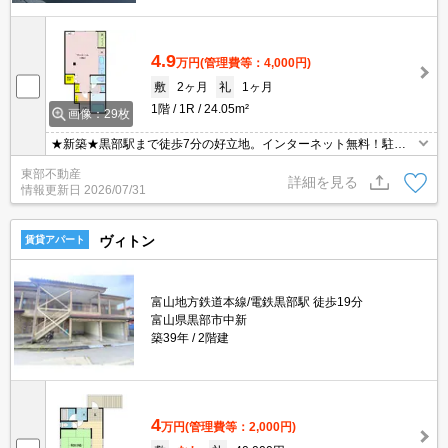
4.9
万円
(管理費等：4,000円)
敷
2ヶ月
礼
1ヶ月
1階
1R
24.05m²
画像：29枚
★新築★黒部駅まで徒歩7分の好立地。インターネット無料！駐車
場融雪付。コンパクトな間取りに必要な設備が充実（サンルーム付
東部不動産
き、宅配ボックスあります）
詳細を見る
情報更新日
2026/07/31
ヴィトン
賃貸アパート
富山地方鉄道本線/電鉄黒部駅 徒歩19分
富山県黒部市中新
築39年
2階建
4
万円
(管理費等：2,000円)