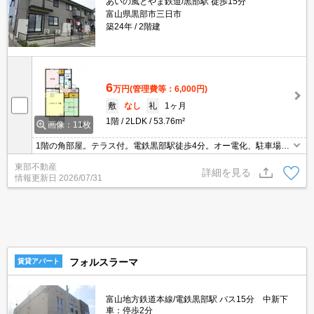
あいの風とやま鉄道/黒部駅 徒歩15分
富山県黒部市三日市
築24年
2階建
6
万円
(管理費等：6,000円)
敷
なし
礼
1ヶ月
1階
2LDK
53.76m²
画像：11枚
1階の角部屋。テラス付。電鉄黒部駅徒歩4分。オー電化、駐車場融
雪付。
東部不動産
詳細を見る
情報更新日
2026/07/31
フォルスラーマ
賃貸アパート
富山地方鉄道本線/電鉄黒部駅 バス15分 中新下
車：停歩2分