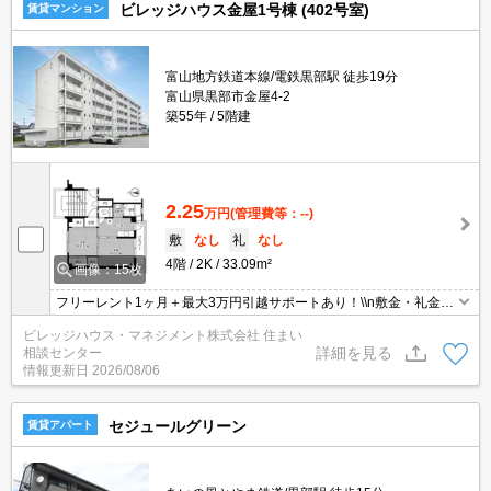
ビレッジハウス金屋1号棟 (402号室)
賃貸マンション
富山地方鉄道本線/電鉄黒部駅 徒歩19分
富山県黒部市金屋4-2
築55年
5階建
2.25
万円
(管理費等：--)
敷
なし
礼
なし
4階
2K
33.09m²
画像：15枚
フリーレント1ヶ月＋最大3万円引越サポートあり！\\n敷金・礼金・
更新料・鍵交換手数料0円！※契約内容や審査の結果、敷金をお預
ビレッジハウス・マネジメント株式会社 住まい
かりする場合がございます。
詳細を見る
相談センター
情報更新日
2026/08/06
セジュールグリーン
賃貸アパート