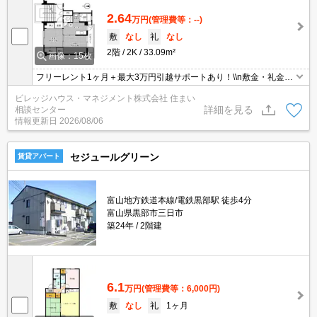
2.64
万円
(管理費等：--)
敷
なし
礼
なし
2階
2K
33.09m²
画像：15枚
フリーレント1ヶ月＋最大3万円引越サポートあり！\\n敷金・礼金・
更新料・鍵交換手数料0円！※契約内容や審査の結果、敷金をお預
ビレッジハウス・マネジメント株式会社 住まい
かりする場合がございます。
詳細を見る
相談センター
情報更新日
2026/08/06
セジュールグリーン
賃貸アパート
富山地方鉄道本線/電鉄黒部駅 徒歩4分
富山県黒部市三日市
築24年
2階建
6.1
万円
(管理費等：6,000円)
敷
なし
礼
1ヶ月