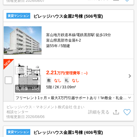
情報更新日
2026/08/07
ビレッジハウス金屋2号棟 (506号室)
賃貸マンション
富山地方鉄道本線/電鉄黒部駅 徒歩19分
富山県黒部市金屋4-2
築55年
5階建
2.21
万円
(管理費等：--)
敷
なし
礼
なし
5階
2K
33.09m²
画像：15枚
フリーレント1ヶ月＋最大3万円引越サポートあり！\\n敷金・礼金・
更新料・鍵交換手数料0円！※契約内容や審査の結果、敷金をお預
ビレッジハウス・マネジメント株式会社 住まい
かりする場合がございます。
詳細を見る
相談センター
情報更新日
2026/08/06
ビレッジハウス金屋1号棟 (406号室)
賃貸マンション