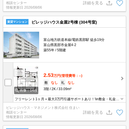
詳細を見る
相談センター
情報更新日
2026/08/06
ビレッジハウス金屋2号棟 (304号室)
賃貸マンション
富山地方鉄道本線/電鉄黒部駅 徒歩19分
富山県黒部市金屋4-2
築55年
5階建
2.53
万円
(管理費等：--)
敷
なし
礼
なし
3階
2K
33.09m²
画像：14枚
フリーレント1ヶ月＋最大3万円引越サポートあり！\\n敷金・礼金・
更新料・鍵交換手数料0円！※契約内容や審査の結果、敷金をお預
ビレッジハウス・マネジメント株式会社 住まい
かりする場合がございます。
詳細を見る
相談センター
情報更新日
2026/08/06