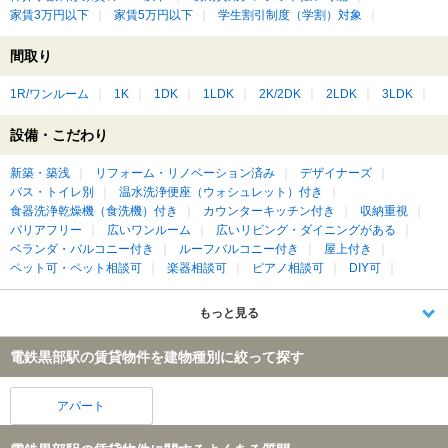
家賃3万円以下
家賃5万円以下
学生割引制度（学割）対象
間取り
1R/ワンルーム
1K
1DK
1LDK
2K/2DK
2LDK
3LDK
設備・こだわり
新築・築浅
リフォーム・リノベーション済み
デザイナーズ
バス・トイレ別
温水洗浄便座（ウォシュレット）付き
食器洗浄乾燥機（食洗機）付き
カウンターキッチン付き
収納重視
バリアフリー
広いワンルーム
広いリビング・ダイニングがある
ベランダ・バルコニー付き
ルーフバルコニー付き
屋上付き
ペット可・ペット相談可
楽器相談可
ピアノ相談可
DIY可
もっと見る
電鉄黒部駅の賃貸物件を建物種別に絞って探す
アパート