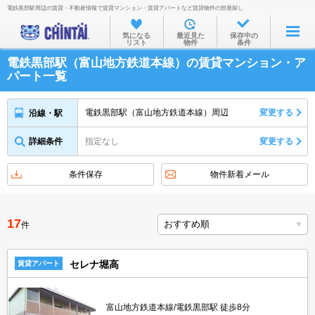
電鉄黒部駅周辺の賃貸・不動産情報で賃貸マンション・賃貸アパートなど賃貸物件の部屋探し
お部屋を探す
気になる
最近見た
保存中の
リスト
物件
条件
沿線・駅から
電鉄黒部駅（富山地方鉄道本線）の賃貸マンション・ア
住所から
パート一覧
家賃相場から
電鉄黒部駅（富山地方鉄道本線）周辺
変更する
沿線・駅
通勤通学時間から
詳細条件
指定なし
変更する
物件特集から
不動産会社から
条件保存
物件新着メール
TOP
17
件
セレナ堀高
賃貸アパート
富山地方鉄道本線/電鉄黒部駅 徒歩8分