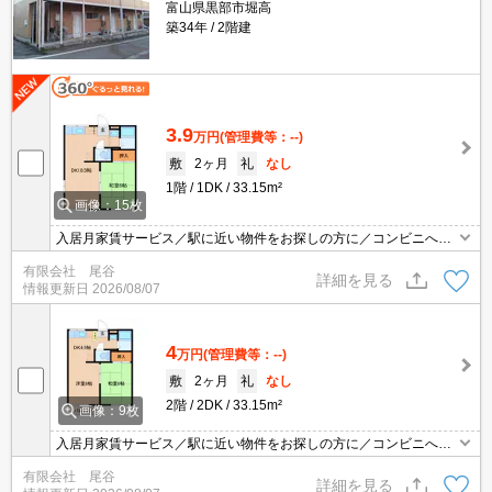
富山県黒部市堀高
築34年
2階建
3.9
万円
(管理費等：--)
敷
2ヶ月
礼
なし
1階
1DK
33.15m²
画像：15枚
入居月家賃サービス／駅に近い物件をお探しの方に／コンビニへ17
0m／総合病院へ約1㎞／高速インターネット無料で使い放題
有限会社 尾谷
詳細を見る
情報更新日
2026/08/07
4
万円
(管理費等：--)
敷
2ヶ月
礼
なし
2階
2DK
33.15m²
画像：9枚
入居月家賃サービス／駅に近い物件をお探しの方に／コンビニへ17
0m／総合病院へ約1㎞／高速インターネット無料で使い放題
有限会社 尾谷
詳細を見る