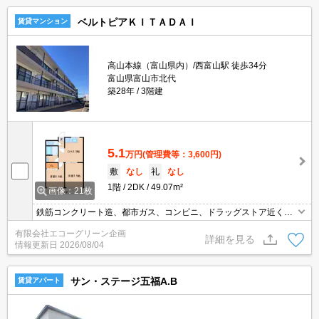
ベルトピアＫＩＴＡＤＡＩ
賃貸マンション
高山本線（富山県内）/西富山駅 徒歩34分
富山県富山市北代
築28年
3階建
5.1
万円
(管理費等：3,600円)
敷
なし
礼
なし
1階
2DK
49.07m²
画像：21枚
鉄筋コンクリート造、都市ガス、コンビニ、ドラッグストア近く。
国道8号線へのアクセスも良好。
有限会社エコーグリーン企画
詳細を見る
情報更新日
2026/08/04
サン・ステージ五福A.B
賃貸アパート