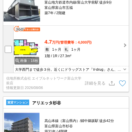
富山地方鉄道市内線/富山大学前駅 徒歩9分
富山県富山市五福
築7年
2階建
4.7
万円
(管理費等：4,000円)
敷
1ヶ月
礼
1ヶ月
1階
1R
27.3m²
画像：18枚
大学西門まで徒歩３分。近くにドラッグストア「V-drug」さん、コ
ンビニ「ローソン」さん有りお買い物便利です♪インターネットは無
信地所株式会社 エイブルネットワーク富山大学
料（Wi-Fi無料）。玄関はタッチパネルデジタル錠です。
詳細を見る
前店
情報更新日
2026/08/06
アリエッタ杉谷
賃貸マンション
高山本線（富山県内）/婦中鵜坂駅 徒歩42分
富山県富山市杉谷
築31年
4階建