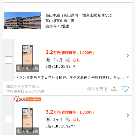
高山本線（富山県内）/西富山駅 徒歩55分
富山県富山市古沢
築28年
3階建
3.2
万円
(管理費等：1,000円)
敷
2ヶ月
礼
なし
2階
1K
25.92m²
画像：5枚
ベランダ南向きで日当たり良好。学生のみ仲介手数料無料。ネット
使用料定額。
株式会社クザワ富山
詳細を見る
情報更新日
2026/07/29
3.2
万円
(管理費等：1,000円)
敷
2ヶ月
礼
なし
3階
1K
25.92m²
画像：9枚