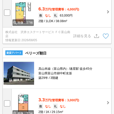
6.3
万円
(管理費等：4,000円)
敷
なし
礼
63,000円
2階
1LDK
38.08m²
画像：27枚
株式会社 沢井エステートサービス ＦＣ富山南
詳細を見る
店
情報更新日
2026/08/05
ベリーズ朝日
賃貸アパート
高山本線（富山県内）/速星駅 徒歩45分
富山県富山市婦中町友坂
築29年
3階建
3.3
万円
(管理費等：3,000円)
敷
なし
礼
なし
2階
1K
29.15m²
画像：27枚