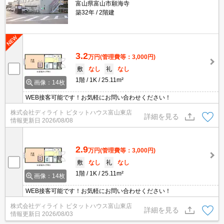
富山県富山市願海寺
築32年
2階建
3.2
万円
(管理費等：3,000円)
敷
なし
礼
なし
1階
1K
25.11m²
画像：14枚
WEB接客可能です！お気軽にお問い合わせください！
株式会社ディライト ピタットハウス富山東店
詳細を見る
情報更新日
2026/08/08
2.9
万円
(管理費等：3,000円)
敷
なし
礼
なし
1階
1K
25.11m²
画像：14枚
WEB接客可能です！お気軽にお問い合わせください！
株式会社ディライト ピタットハウス富山東店
詳細を見る
情報更新日
2026/08/03