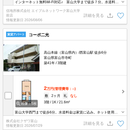
インターネット無料Wi-Fi対応♪ 富山大学まで徒歩７分。水道料が
共益費込。安全性が高く経済的なオール電化。掃除が簡単なIHコン
信地所株式会社 エイブルネットワーク富山大学
ロ（１口）。共用部には不在時でも再配達依頼の手間が省ける宅配
詳細を見る
前店
BOXあり。防犯カメラ、防犯性の高いディンプルキー使用。通学路
情報更新日
2026/08/06
にコンビニや丸亀製麺があります。
コーポ二光
賃貸アパート
高山本線（富山県内）/西富山駅 徒歩6分
富山県富山市寺町
築41年
3階建
2
万円
(管理費等：--)
敷
2ヶ月
礼
なし
3階
1K
21.6m²
画像：5枚
富山大学西門まで徒歩6分。水道料金は家賃に込み。ネット使用料
定額。BS有り。
株式会社クザワ富山
詳細を見る
情報更新日
2026/07/29