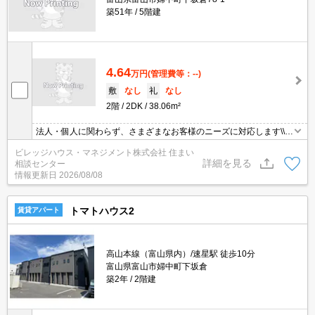
築51年
5階建
4.64
万円
(管理費等：--)
敷
なし
礼
なし
2階
2DK
38.06m²
法人・個人に関わらず、さまざまなお客様のニーズに対応します\\n
敷金・礼金・更新料・鍵交換手数料0円！※契約内容や審査の結
ビレッジハウス・マネジメント株式会社 住まい
果、敷金をお預かりする場合がございます。
詳細を見る
相談センター
情報更新日
2026/08/08
トマトハウス2
賃貸アパート
高山本線（富山県内）/速星駅 徒歩10分
富山県富山市婦中町下坂倉
築2年
2階建