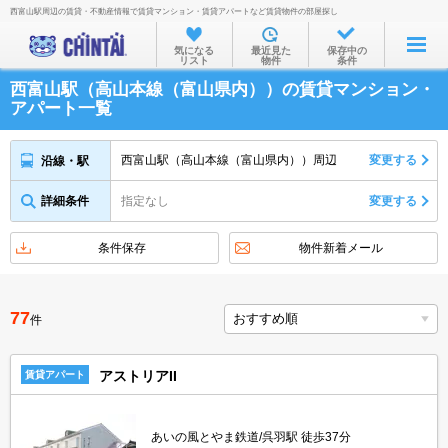
西富山駅周辺の賃貸・不動産情報で賃貸マンション・賃貸アパートなど賃貸物件の部屋探し
お部屋を探す
気になる
最近見た
保存中の
リスト
物件
条件
沿線・駅から
西富山駅（高山本線（富山県内））の賃貸マンション・
住所から
アパート一覧
家賃相場から
西富山駅（高山本線（富山県内））周辺
変更する
沿線・駅
通勤通学時間から
詳細条件
指定なし
変更する
物件特集から
不動産会社から
条件保存
物件新着メール
TOP
77
件
アストリアII
賃貸アパート
あいの風とやま鉄道/呉羽駅 徒歩37分