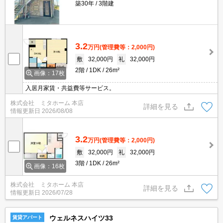
築30年
3階建
3.2
万円
(管理費等：2,000円)
敷
32,000円
礼
32,000円
2階
1DK
26m²
画像：17枚
入居月家賃・共益費等サービス。
株式会社 ミタホーム 本店
詳細を見る
情報更新日
2026/08/08
3.2
万円
(管理費等：2,000円)
敷
32,000円
礼
32,000円
3階
1DK
26m²
画像：16枚
株式会社 ミタホーム 本店
詳細を見る
情報更新日
2026/07/28
ウェルネスハイツ33
賃貸アパート