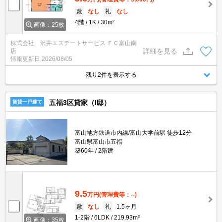
敷
なし
礼
なし
4階
1K
30m²
画像：25枚
株式会社 沢井エステートサービス ＦＣ富山南
詳細を見る
店
情報更新日
2026/08/05
残り2件を表示する
五福3区貸家（I邸）
賃貸一戸建て
富山地方鉄道市内線/富山大学前駅 徒歩12分
富山県富山市五福
築60年
2階建
9.5
万円
(管理費等：--)
敷
なし
礼
1.5ヶ月
1-2階
6LDK
219.93m²
画像：35枚