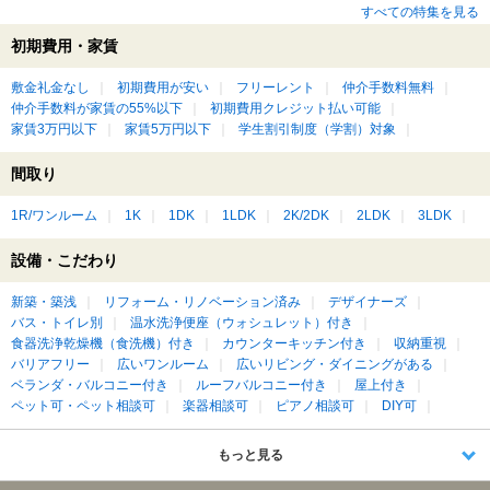
すべての特集を見る
初期費用・家賃
敷金礼金なし
初期費用が安い
フリーレント
仲介手数料無料
仲介手数料が家賃の55%以下
初期費用クレジット払い可能
家賃3万円以下
家賃5万円以下
学生割引制度（学割）対象
間取り
1R/ワンルーム
1K
1DK
1LDK
2K/2DK
2LDK
3LDK
設備・こだわり
新築・築浅
リフォーム・リノベーション済み
デザイナーズ
バス・トイレ別
温水洗浄便座（ウォシュレット）付き
食器洗浄乾燥機（食洗機）付き
カウンターキッチン付き
収納重視
バリアフリー
広いワンルーム
広いリビング・ダイニングがある
ベランダ・バルコニー付き
ルーフバルコニー付き
屋上付き
ペット可・ペット相談可
楽器相談可
ピアノ相談可
DIY可
もっと見る