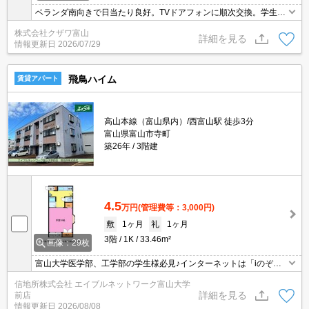
ベランダ南向きで日当たり良好。TVドアフォンに順次交換。学生の
み仲介手数料無料。
株式会社クザワ富山
詳細を見る
情報更新日
2026/07/29
飛鳥ハイム
賃貸アパート
高山本線（富山県内）/西富山駅 徒歩3分
富山県富山市寺町
築26年
3階建
4.5
万円
(管理費等：3,000円)
敷
1ヶ月
礼
1ヶ月
3階
1K
33.46m²
画像：29枚
富山大学医学部、工学部の学生様必見♪インターネットは「iのぞみ
ネット」月額1000円でご利用いただけます♪ オール電化（電気温
信地所株式会社 エイブルネットワーク富山大学
水器 IH２口コンロ）、独立洗面台 ２か所収納。広めのサンルー
詳細を見る
前店
ムが人気です。共用部には防犯カメラ、宅配ボックス、ゴミステー
情報更新日
2026/08/08
ションあり。駐車場（別契約）には融雪装置があるので雪の日も安