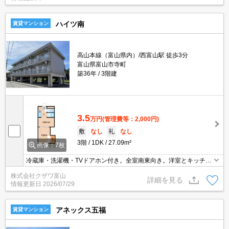
心できます
ハイツ南
賃貸マンション
高山本線（富山県内）/西富山駅 徒歩3分
富山県富山市寺町
築36年
3階建
3.5
万円
(管理費等：2,000円)
敷
なし
礼
なし
3階
1DK
27.09m²
画像：7枚
冷蔵庫・洗濯機・TVドアホン付き。全室南東向き。洋室とキッチン
の間に4.5帖の洋室がありますので、勉強部屋でもダイニングとして
株式会社クザワ富山
もお使い頂けます。１階に駐車スペースがありますので雨の日でも
詳細を見る
情報更新日
2026/07/29
安心です。敷地内ゴミ捨て場あり。富山大学西門まで徒歩約８分。
インターネット無料。ＪＲ西富山まで駅徒歩3分。
アネックス五福
賃貸マンション