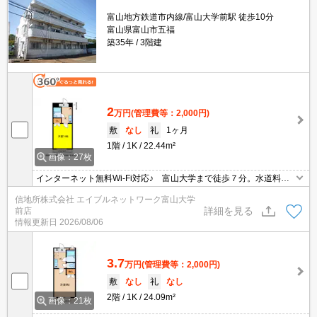
富山地方鉄道市内線/富山大学前駅 徒歩10分
富山県富山市五福
築35年
3階建
2
万円
(管理費等：2,000円)
敷
なし
礼
1ヶ月
1階
1K
22.44m²
画像：27枚
インターネット無料Wi-Fi対応♪ 富山大学まで徒歩７分。水道料が
共益費込。安全性が高く経済的なオール電化。掃除が簡単なIHコン
信地所株式会社 エイブルネットワーク富山大学
ロ（１口）。共用部には不在時でも再配達依頼の手間が省ける宅配
詳細を見る
前店
BOXあり。防犯カメラ、防犯性の高いディンプルキー使用。通学路
情報更新日
2026/08/06
にコンビニや丸亀製麺があります。
3.7
万円
(管理費等：2,000円)
敷
なし
礼
なし
2階
1K
24.09m²
画像：21枚