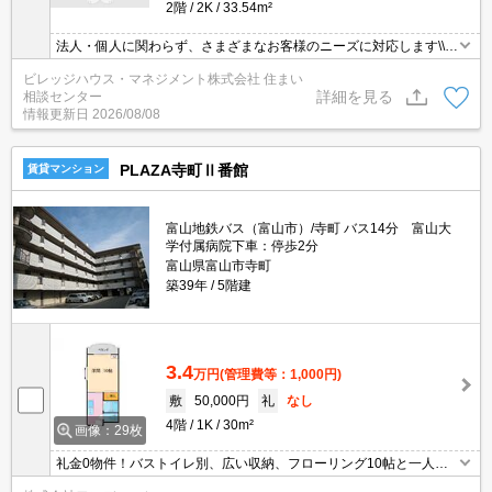
2階
2K
33.54m²
法人・個人に関わらず、さまざまなお客様のニーズに対応します\\n
敷金・礼金・更新料・鍵交換手数料0円！※契約内容や審査の結
ビレッジハウス・マネジメント株式会社 住まい
果、敷金をお預かりする場合がございます。
詳細を見る
相談センター
情報更新日
2026/08/08
PLAZA寺町Ⅱ番館
賃貸マンション
富山地鉄バス（富山市）/寺町 バス14分 富山大
学付属病院下車：停歩2分
富山県富山市寺町
築39年
5階建
3.4
万円
(管理費等：1,000円)
敷
50,000円
礼
なし
4階
1K
30m²
画像：29枚
礼金0物件！バストイレ別、広い収納、フローリング10帖と一人暮
らしに最適。五福キャンパス・杉谷キャンパス（バス）へ通学可