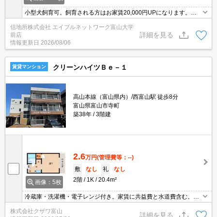
小型犬飼育可。飼育される方はお家賃20,000円UPになります。
富山市五福の広い住宅です。車はガレージ内に1台、屋外に2台駐車
信地所株式会社 エイブルネットワーク富山大学
可能。
詳細を見る
前店
情報更新日
2026/08/06
クリーンハイツＢｅ－１
賃貸マンション
高山本線（富山県内）/西富山駅 徒歩8分
富山県富山市寺町
築38年
3階建
2.6
万円
(管理費等：--)
敷
なし
礼
なし
2階
1K
20.4m²
画像：5枚
冷蔵庫・洗濯機・電子レンジ付き。家賃に共益費と水道費含む。イ
ンターネット使用料無料。家電付きでこのお値段、コスパ良い物件
株式会社クザワ富山
ですよ。
詳細を見る