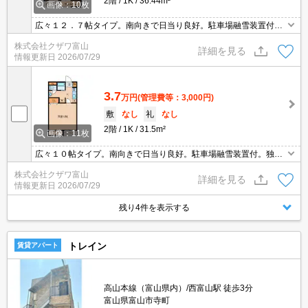
2階
1K
36.44m²
画像：10枚
広々１２．７帖タイプ。南向きで日当り良好。駐車場融雪装置付。
独立洗面台。サンルーム。光インターネット可。コンビニまで徒歩
株式会社クザワ富山
約6分(500ｍ) 。富山大学西門までは約1.9ｋｍ。閑静な住宅街。杉
詳細を見る
情報更新日
2026/07/29
谷キャンパス通学の方にもおすすめです。
3.7
万円
(管理費等：3,000円)
敷
なし
礼
なし
2階
1K
31.5m²
画像：11枚
広々１０帖タイプ。南向きで日当り良好。駐車場融雪装置付。独立
洗面台。サンルーム。光インターネット可。コンビニまで徒歩約6
株式会社クザワ富山
分(500ｍ) 。富山大学西門までは約1.9ｋｍ。閑静な住宅街。杉谷
詳細を見る
情報更新日
2026/07/29
キャンパス通学の方にもおすすめです。
残り4件を表示する
トレイン
賃貸アパート
高山本線（富山県内）/西富山駅 徒歩3分
富山県富山市寺町