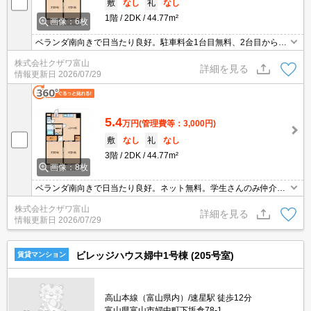
敷
なし
礼
なし
1階
2DK
44.77m²
画像：6枚
ベランダ南向きで日当たり良好。駐車料金1台目無料、2台目から20
00円となります。
株式会社クザワ富山
詳細を見る
情報更新日
2026/07/29
5.4
万円
(管理費等：3,000円)
敷
なし
礼
なし
3階
2DK
44.77m²
画像：8枚
ベランダ南向きで日当たり良好。ネット無料。学生さんのみ仲介手
数料無料。
株式会社クザワ富山
詳細を見る
情報更新日
2026/07/29
ビレッジハウス婦中1号棟 (205号室)
賃貸マンション
高山本線（富山県内）/速星駅 徒歩12分
富山県富山市婦中町下坂倉78-1