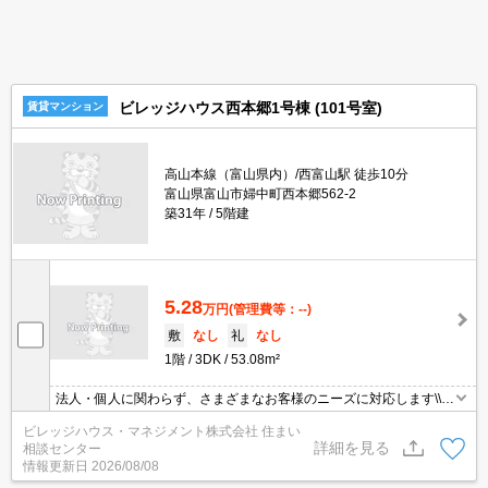
ビレッジハウス西本郷1号棟 (101号室)
賃貸マンション
高山本線（富山県内）/西富山駅 徒歩10分
富山県富山市婦中町西本郷562-2
築31年
5階建
5.28
万円
(管理費等：--)
敷
なし
礼
なし
1階
3DK
53.08m²
法人・個人に関わらず、さまざまなお客様のニーズに対応します\\n
敷金・礼金・更新料・鍵交換手数料0円！※契約内容や審査の結
ビレッジハウス・マネジメント株式会社 住まい
果、敷金をお預かりする場合がございます。
詳細を見る
相談センター
情報更新日
2026/08/08