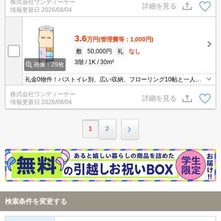
株式会社ワンディーケー
能。インターネット無料（wifi付き）。IHクッキングヒーター付きで
詳細を見る
情報更新日
2026/08/04
す。
3.6
万円
(管理費等：1,000円)
敷
50,000円
礼
なし
3階
1K
30m²
画像：29枚
礼金0物件！バストイレ別、広い収納、フローリング10帖と一人暮
らしに最適。五福キャンパス・杉谷キャンパス（バス）へ通学可
株式会社ワンディーケー
能。インターネット無料（wifi付き）。IHクッキングヒーター付きで
詳細を見る
情報更新日
2026/08/04
す。
1
2
検索条件を変更する