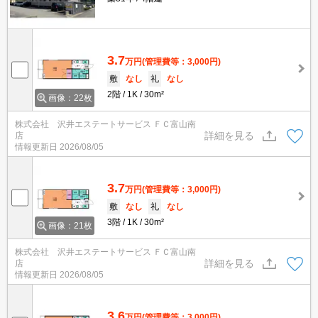
3.7
万円
(管理費等：3,000円)
敷
なし
礼
なし
2階
1K
30m²
画像：22枚
株式会社 沢井エステートサービス ＦＣ富山南
詳細を見る
店
情報更新日
2026/08/05
3.7
万円
(管理費等：3,000円)
敷
なし
礼
なし
3階
1K
30m²
画像：21枚
株式会社 沢井エステートサービス ＦＣ富山南
詳細を見る
店
情報更新日
2026/08/05
3.6
万円
(管理費等：3,000円)