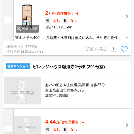
2
万円
(管理費等：--)
敷
なし
礼
なし
2階
1K
21.6m²
画像：5枚
富山大学へ400m。共益費・水道料は家賃に込み。学生専用物件で
す。
株式会社クザワ富山
詳細を見る
情報更新日
2026/07/29
ビレッジハウス願海寺2号棟 (201号室)
賃貸マンション
あいの風とやま鉄道/呉羽駅 徒歩37分
富山県富山市願海寺675
築52年
5階建
4.44
万円
(管理費等：--)
敷
なし
礼
なし