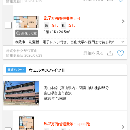
情報更新日
2026/07/29
2.7
万円
(管理費等：--)
敷
なし
礼
なし
1階
1K
24.5m²
画像：6枚
冷蔵庫・洗濯機・電子レンジ付き。富山大学へ西門まで徒歩約6
分。コンビニへ5徒歩約7分。角部屋。インターネット無料。共益
株式会社クザワ富山
費・水道料は家賃に込み。ウォシュレット。
詳細を見る
情報更新日
2026/07/29
ウェルネスハイツⅡ
賃貸アパート
高山本線（富山県内）/西富山駅 徒歩55分
富山県富山市古沢
築28年
3階建
5.2
万円
(管理費等：3,000円)