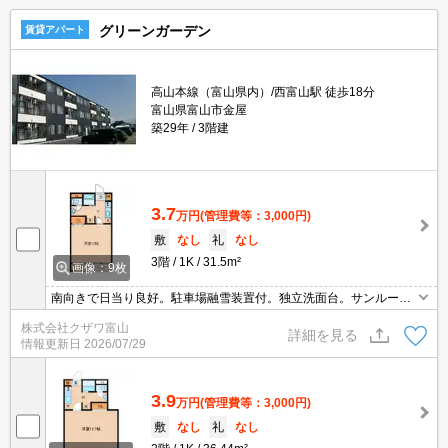
グリーンガーデン
賃貸アパート
高山本線（富山県内）/西富山駅 徒歩18分
富山県富山市金屋
築29年
3階建
3.7
万円
(管理費等：3,000円)
敷
なし
礼
なし
3階
1K
31.5m²
画像：9枚
南向きで日当り良好。駐車場融雪装置付。独立洗面台。サンルー
ム。光インターネット可。コンビニまで徒歩約6分(500ｍ) 。富山
株式会社クザワ富山
大学西門までは約1.9ｋｍ。閑静な住宅街。杉谷キャンパス通学の方
詳細を見る
情報更新日
2026/07/29
にもおすすめです。
3.9
万円
(管理費等：3,000円)
敷
なし
礼
なし