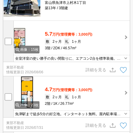
富山県魚津市上村木1丁目
築13年
3階建
5.7
万円
(管理費等：3,000円)
敷
2ヶ月
礼
1ヶ月
3階
2DK
46.57m²
画像：15枚
全室洋室の使い勝手の良い間取りに、エアコン2台を標準装備。ゆ
ったりとくつろげる1坪サイズの浴室で、毎日のバスタイムも快適
東部不動産
です。大切なお車を雨風から守る屋内駐車場を完備。さらに、イン
詳細を見る
情報更新日
2026/08/06
ターネット無料
4.7
万円
(管理費等：3,000円)
敷
2ヶ月
礼
1ヶ月
2階
1K
26.77m²
画像：23枚
魚津駅まで徒歩5分の好立地。インターネット無料。屋内駐車場で
冬場の雪も心配なし。IHコンロ付
東部不動産
詳細を見る
情報更新日
2026/07/31