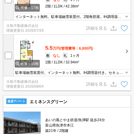
2階
1LDK
42.38m²
画像：17枚
インターネット無料。駐車場融雪装置付。2階角部屋。IH調理器付
き。セキュリティシステム付き。
大島不動産株式会社
詳細を見る
情報更新日
2026/07/28
5.5
万円
(管理費等：6,000円)
敷
なし
礼
1ヶ月
1階
1LDK
32.94m²
画像：10枚
駐車場融雪装置付。インターネット無料。IH調理器付き。セキュリ
ティシステム付き。
大島不動産株式会社
詳細を見る
情報更新日
2026/08/04
エミネンスグリーン
賃貸アパート
あいの風とやま鉄道/魚津駅 徒歩24分
富山県魚津市本江
築21年
2階建