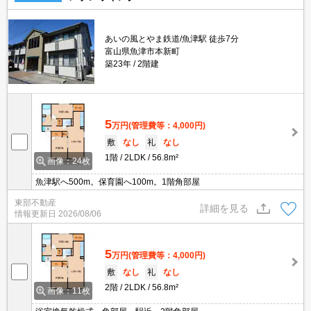
あいの風とやま鉄道/魚津駅 徒歩7分
富山県魚津市本新町
築23年
2階建
5
万円
(管理費等：4,000円)
敷
なし
礼
なし
1階
2LDK
56.8m²
画像：24枚
魚津駅へ500m。保育園へ100m。1階角部屋
東部不動産
詳細を見る
情報更新日
2026/08/06
5
万円
(管理費等：4,000円)
敷
なし
礼
なし
2階
2LDK
56.8m²
画像：11枚