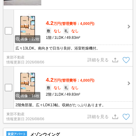
4.2
万円
(管理費等：4,000円)
敷
なし
礼
なし
1階
1LDK
49.83m²
画像：22枚
広々13LDK。南向きで日当り良好。浴室乾燥機付。
東部不動産
詳細を見る
情報更新日
2026/08/06
4.2
万円
(管理費等：4,000円)
敷
なし
礼
なし
2階
1LDK
49.83m²
画像：16枚
2階角部屋。広々LDK13帖。収納がたっぷりあります。
東部不動産
詳細を見る
情報更新日
2026/08/06
メゾンウイング
賃貸アパート