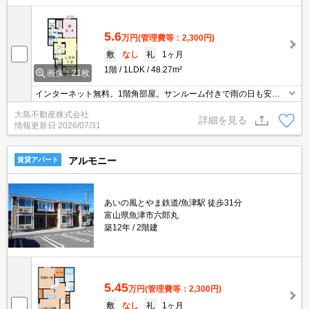
5.6
万円
(管理費等：2,300円)
敷
なし
礼
1ヶ月
1階
1LDK
48.27m²
画像：21枚
インターネット無料。1階角部屋。サンルーム付きで雨の日も安
心。追い炊き機能。浴室乾燥。
大島不動産株式会社
詳細を見る
情報更新日
2026/07/31
アルモニー
賃貸アパート
あいの風とやま鉄道/魚津駅 徒歩31分
富山県魚津市六郎丸
築12年
2階建
5.45
万円
(管理費等：2,300円)
敷
なし
礼
1ヶ月