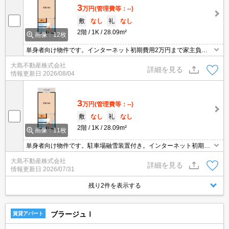
3
万円
(管理費等：--)
敷
なし
礼
なし
2階
1K
28.09m²
画像：12枚
単身者向け物件です。インターネット初期費用2万円まで家主負
担。銭湯へ200m。上水道代0円。
大島不動産株式会社
詳細を見る
情報更新日
2026/08/04
3
万円
(管理費等：--)
敷
なし
礼
なし
2階
1K
28.09m²
画像：11枚
単身者向け物件です。駐車場融雪装置付き。インターネット初期費
用2万円まで家主負担。銭湯へ200m。水道料金は貸主負担。
大島不動産株式会社
詳細を見る
情報更新日
2026/07/31
残り2件を表示する
ブラージュⅠ
賃貸アパート