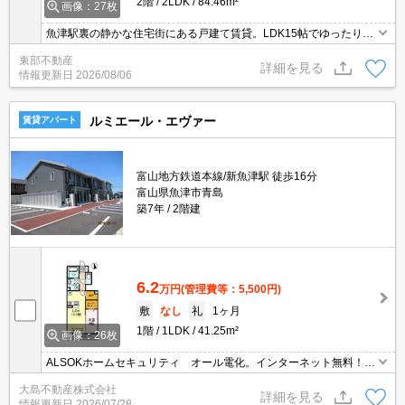
2階
2LDK
84.46m²
画像：27枚
魚津駅裏の静かな住宅街にある戸建て賃貸。LDK15帖でゆったり過
ごせます。オール電化
東部不動産
詳細を見る
情報更新日
2026/08/06
ルミエール・エヴァー
賃貸アパート
富山地方鉄道本線/新魚津駅 徒歩16分
富山県魚津市青島
築7年
2階建
6.2
万円
(管理費等：5,500円)
敷
なし
礼
1ヶ月
1階
1LDK
41.25m²
画像：26枚
ALSOKホームセキュリティ オール電化。インターネット無料！浴
室1坪風呂。居室照明付き。宅配ボックス付き。
大島不動産株式会社
詳細を見る
情報更新日
2026/07/28