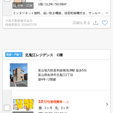
1階
1LDK
50.09m²
画像：21枚
インターネット無料。追い炊き機能。浴室乾燥機付き。サンルーム
付きで雨の日も安心。カウンターキッチン。設備充実。
大島不動産株式会社
詳細を見る
情報更新日
2026/07/29
北鬼江レジデンス C棟
賃貸一戸建て
富山地方鉄道本線/新魚津駅 徒歩5分
富山県魚津市北鬼江2丁目
築4年
2階建
10
万円
(管理費等：--)
敷
2ヶ月
礼
2ヶ月