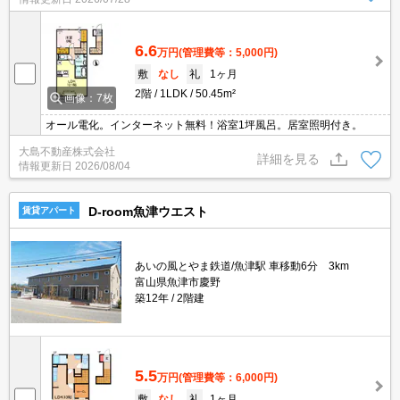
6.6
万円
(管理費等：5,000円)
敷
なし
礼
1ヶ月
2階
1LDK
50.45m²
画像：7枚
オール電化。インターネット無料！浴室1坪風呂。居室照明付き。
大島不動産株式会社
詳細を見る
情報更新日
2026/08/04
D-room魚津ウエスト
賃貸アパート
あいの風とやま鉄道/魚津駅 車移動6分 3km
富山県魚津市慶野
築12年
2階建
5.5
万円
(管理費等：6,000円)
敷
なし
礼
1ヶ月