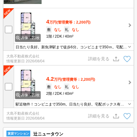
4
万円
(管理費等：2,200円)
敷
なし
礼
なし
1階
2DK
40m²
画像：21枚
日当たり良好。新魚津駅まで徒歩6分。コンビニまで350ｍ。宅配ボ
ックス有り。
大島不動産株式会社
詳細を見る
情報更新日
2026/08/04
4.2
万円
(管理費等：2,200円)
敷
なし
礼
なし
2階
2DK
40m²
画像：21枚
駅近物件！コンビニまで350m。日当たり良好。宅配ボックス有
り。
大島不動産株式会社
詳細を見る
情報更新日
2026/08/04
辻ニュータウン
賃貸マンション