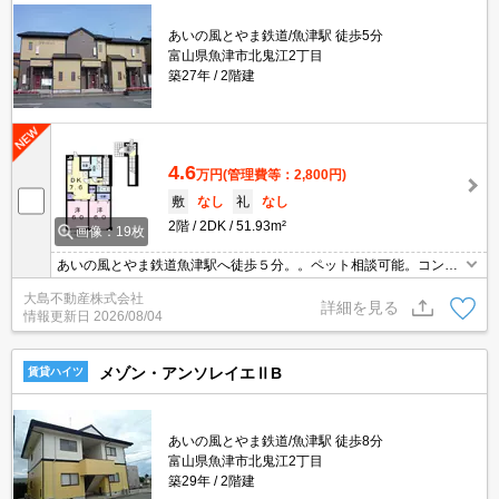
あいの風とやま鉄道/魚津駅 徒歩5分
富山県魚津市北鬼江2丁目
築27年
2階建
4.6
万円
(管理費等：2,800円)
敷
なし
礼
なし
2階
2DK
51.93m²
画像：19枚
あいの風とやま鉄道魚津駅へ徒歩５分。。ペット相談可能。コンビ
ニ近く、買物に便利！
大島不動産株式会社
詳細を見る
情報更新日
2026/08/04
メゾン・アンソレイエⅡB
賃貸ハイツ
あいの風とやま鉄道/魚津駅 徒歩8分
富山県魚津市北鬼江2丁目
築29年
2階建