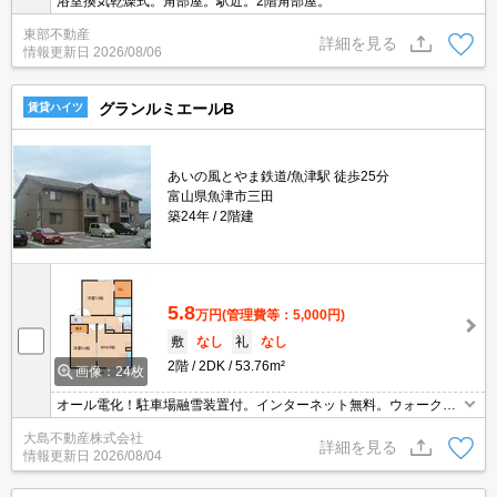
浴室換気乾燥式。角部屋。駅近。2階角部屋。
東部不動産
詳細を見る
情報更新日
2026/08/06
グランルミエールB
賃貸ハイツ
あいの風とやま鉄道/魚津駅 徒歩25分
富山県魚津市三田
築24年
2階建
5.8
万円
(管理費等：5,000円)
敷
なし
礼
なし
2階
2DK
53.76m²
画像：24枚
オール電化！駐車場融雪装置付。インターネット無料。ウォークイ
ンクローゼット付き。物置付
大島不動産株式会社
詳細を見る
情報更新日
2026/08/04