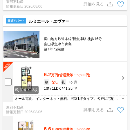
東部不動産
詳細を見る
情報更新日
2026/08/06
ルミエール・エヴァー
賃貸アパート
富山地方鉄道本線/新魚津駅 徒歩16分
富山県魚津市青島
築7年
2階建
6.2
万円
(管理費等：5,500円)
敷
なし
礼
1ヶ月
1階
1LDK
41.25m²
画像：13枚
オール電化。インターネット無料。浴室1坪タイプ。各戸に宅配ボ
ックス付。リビングにはスピーカー付照明器具付。安心のホームセ
東部不動産
キュリティー付。
詳細を見る
情報更新日
2026/08/06
6.6
万円
(管理費等：5,000円)