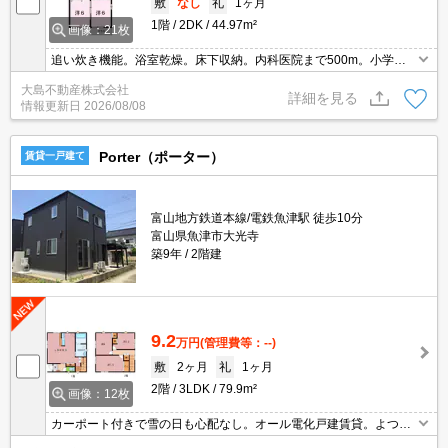
敷
なし
礼
1ヶ月
1階
2DK
44.97m²
画像：21枚
追い炊き機能。浴室乾燥。床下収納。内科医院まで500m。小学校
へ700m。保育園へ550m。
大島不動産株式会社
詳細を見る
情報更新日
2026/08/08
Porter（ポーター）
賃貸一戸建て
富山地方鉄道本線/電鉄魚津駅 徒歩10分
富山県魚津市大光寺
築9年
2階建
9.2
万円
(管理費等：--)
敷
2ヶ月
礼
1ヶ月
2階
3LDK
79.9m²
画像：12枚
カーポート付きで雪の日も心配なし。オール電化戸建賃貸。よつば
小学校まで800ｍ。静かな住宅地で子育て世代にオススメです。