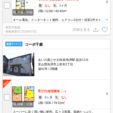
敷
なし
礼
1ヶ月
2階
1LDK
40.45m²
画像：30枚
オール電化。インターネット無料。エアコン2台付！浴室1坪タイ
プ。安心のホームセキュリティー付。
東部不動産
詳細を見る
情報更新日
2026/07/31
コーポ千歳
賃貸アパート
あいの風とやま鉄道/魚津駅 徒歩11分
富山県魚津市上村木2丁目
築41年
2階建
6
万円
(管理費等：--)
敷
3ヶ月
礼
なし
1階
3DK
79.52m²
画像：11枚
スーパーに近く買い物に便利。広々３部屋。収納たっぷり。