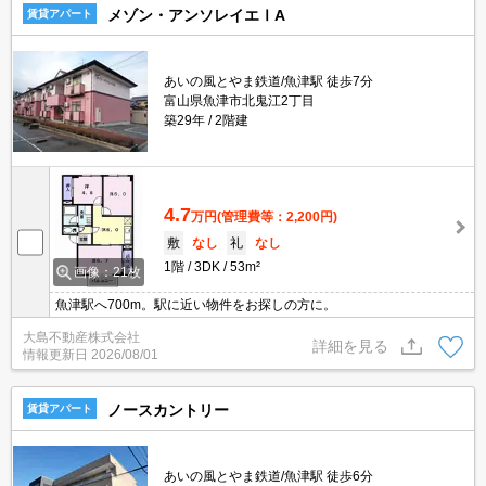
メゾン・アンソレイエⅠA
賃貸アパート
あいの風とやま鉄道/魚津駅 徒歩7分
富山県魚津市北鬼江2丁目
築29年
2階建
4.7
万円
(管理費等：2,200円)
敷
なし
礼
なし
1階
3DK
53m²
画像：21枚
魚津駅へ700m。駅に近い物件をお探しの方に。
大島不動産株式会社
詳細を見る
情報更新日
2026/08/01
ノースカントリー
賃貸アパート
あいの風とやま鉄道/魚津駅 徒歩6分