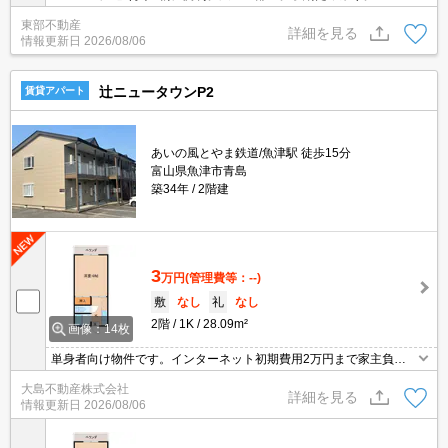
東部不動産
詳細を見る
情報更新日
2026/08/06
辻ニュータウンP2
賃貸アパート
あいの風とやま鉄道/魚津駅 徒歩15分
富山県魚津市青島
築34年
2階建
3
万円
(管理費等：--)
敷
なし
礼
なし
2階
1K
28.09m²
画像：14枚
単身者向け物件です。インターネット初期費用2万円まで家主負
担。銭湯へ200m。上水道代0円。
大島不動産株式会社
詳細を見る
情報更新日
2026/08/06