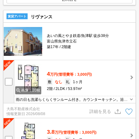
リヴァンス
賃貸アパート
あいの風とやま鉄道/魚津駅 徒歩38分
富山県魚津市立石
築17年
2階建
4
万円
(管理費等：3,000円)
敷
なし
礼
1ヶ月
2階
2LDK
53.97m²
画像：20枚
雨の日も洗濯らくらくサンルーム付き。カウンターキッチン。浴室
乾燥、追炊き機能。
大島不動産株式会社
詳細を見る
情報更新日
2026/08/08
3.8
万円
(管理費等：3,000円)