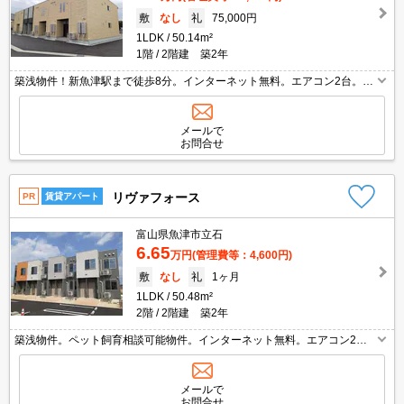
敷
なし
礼
75,000円
1LDK
50.14m²
1階
2階建 築2年
築浅物件！新魚津駅まで徒歩8分。インターネット無料。エアコン2台。追
い炊き機能。設備充実。浴室乾燥機付き。
メールで
お問合せ
リヴァフォース
PR
賃貸アパート
富山県魚津市立石
6.65
万円
(管理費等：4,600円)
敷
なし
礼
1ヶ月
1LDK
50.48m²
2階
2階建 築2年
築浅物件。ペット飼育相談可能物件。インターネット無料。エアコン2
台。宅配ボックス付。
メールで
お問合せ