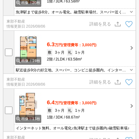
1階
3DK
63.58m²
画像：20枚
魚津駅まで徒歩8分。オール電化。融雪駐車場付。スーパー近くに
あります。サンルーム仕様。子育て世代にオススメしたい1部屋で
東部不動産
す！
詳細を見る
情報更新日
2026/08/06
6.3
万円
(管理費等：3,000円)
敷
3ヶ月
礼
1ヶ月
2階
2LDK
63.58m²
画像：19枚
駅近徒歩9分の好立地。スーパー、コンビニ徒歩圏内。インターネ
ット無料で家計にやさしいファミリーにおすすめ物件です。
東部不動産
詳細を見る
情報更新日
2026/08/06
6.4
万円
(管理費等：3,000円)
敷
3ヶ月
礼
1ヶ月
1階
3DK
68.67m²
画像：13枚
インターネット無料。オール電化♪魚津駅まで徒歩圏内♪融雪駐車場♪
東部不動産