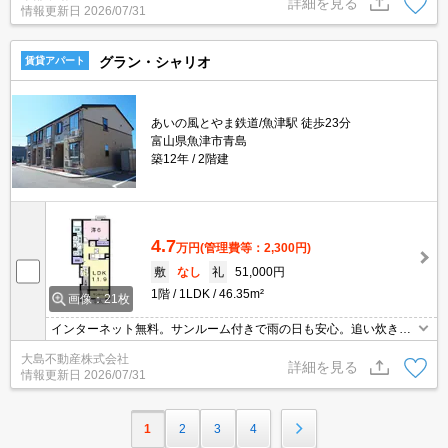
詳細を見る
情報更新日
2026/07/31
グラン・シャリオ
賃貸アパート
あいの風とやま鉄道/魚津駅 徒歩23分
富山県魚津市青島
築12年
2階建
4.7
万円
(管理費等：2,300円)
敷
なし
礼
51,000円
1階
1LDK
46.35m²
画像：21枚
インターネット無料。サンルーム付きで雨の日も安心。追い炊き機
能。浴室乾燥。設備充実。
大島不動産株式会社
詳細を見る
情報更新日
2026/07/31
1
2
3
4