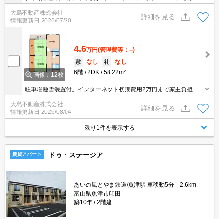
立山連峰が一望。
大島不動産株式会社
詳細を見る
情報更新日
2026/07/30
4.6
万円
(管理費等：--)
敷
なし
礼
なし
6階
2DK
58.22m²
画像：12枚
駐車場融雪装置付。インターネット初期費用2万円まで家主負担。2
重サッシ。コンビニすぐ近く。スーパー銭湯も徒歩圏内です。
大島不動産株式会社
詳細を見る
情報更新日
2026/08/04
残り1件を表示する
ドゥ・ステージア
賃貸アパート
あいの風とやま鉄道/魚津駅 車移動5分 2.6km
富山県魚津市印田
築10年
2階建