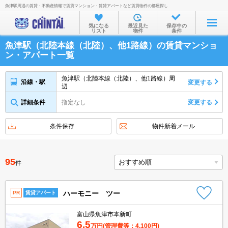
魚津駅周辺の賃貸・不動産情報で賃貸マンション・賃貸アパートなど賃貸物件の部屋探し
お部屋を探す
気になる
最近見た
保存中の
リスト
物件
条件
沿線・駅から
魚津駅（北陸本線（北陸）、他1路線）の賃貸マンショ
住所から
ン・アパート一覧
家賃相場から
魚津駅（北陸本線（北陸）、他1路線）周
沿線・駅
変更する
辺
通勤通学時間から
詳細条件
指定なし
変更する
物件特集から
不動産会社から
条件保存
物件新着メール
TOP
95
件
ハーモニー ツー
PR
賃貸アパート
富山県魚津市本新町
6.5
万円
(管理費等：4,100円)