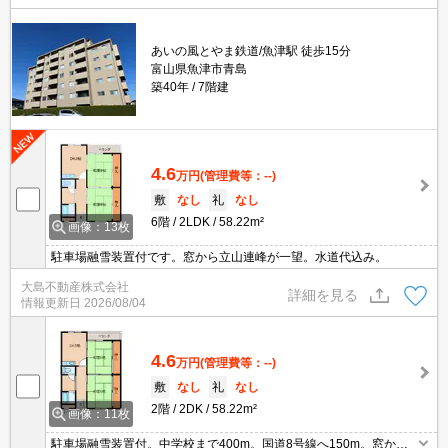
あいの風とやま鉄道/魚津駅 徒歩15分
富山県魚津市青島
築40年
7階建
4.6
万円
(管理費等：--)
敷
なし
礼
なし
6階
2LDK
58.22m²
画像：13枚
駐車場融雪装置付です。窓から立山連峰が一望。水道代込み。
大島不動産株式会社
詳細を見る
情報更新日
2026/08/04
4.6
万円
(管理費等：--)
敷
なし
礼
なし
2階
2DK
58.22m²
画像：11枚
駐車場融雪装置付。中学校まで400m。国道8号線へ150m。窓から