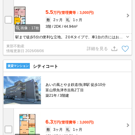
5.5
万円
(管理費等：3,000円)
敷
2ヶ月
礼
1ヶ月
3階
2DK
44.94m²
画像：17枚
駅まで徒歩5分の便利な立地。 2ＤKタイプで、車1台の方にはお二
人暮らしもおすすめ。 インターネット無料で毎月の通信費を節約。
東部不動産
大切なお車を雨や雪から守る屋内駐車場も完備しています。
詳細を見る
情報更新日
2026/08/06
シティコート
賃貸マンション
あいの風とやま鉄道/魚津駅 徒歩10分
富山県魚津市吉島2丁目
築21年
3階建
6.3
万円
(管理費等：3,000円)
敷
3ヶ月
礼
1ヶ月