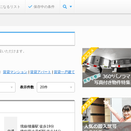
になるリスト
保存中の条件
覧いただけます。
賃貸マンション
|
賃貸アパート
|
賃貸一戸建て
表示件数
境線/後藤駅 徒歩19分