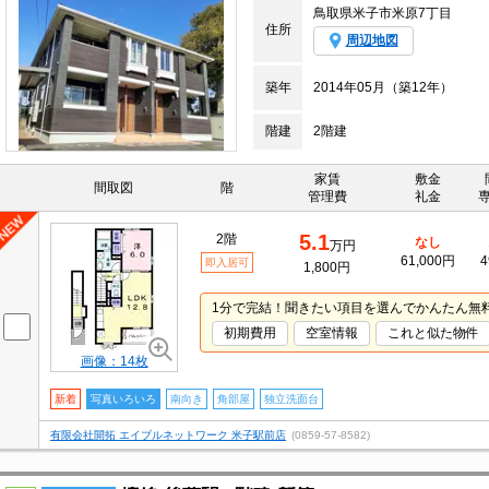
鳥取県米子市米原7丁目
住所
周辺地図
築年
2014年05月（築12年）
階建
2階建
家賃
敷金
間取図
階
管理費
礼金
5.1
2階
なし
万円
61,000円
4
即入居可
1,800円
1分で完結！聞きたい項目を選んでかんたん無
初期費用
空室情報
これと似た物件
画像：14枚
新着
写真いろいろ
南向き
角部屋
独立洗面台
有限会社開拓 エイブルネットワーク 米子駅前店
(0859-57-8582)