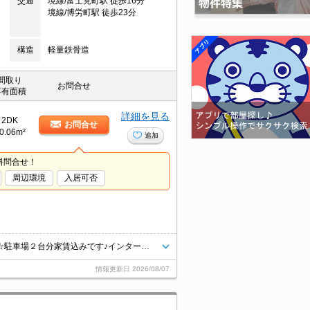
交通
境線/富士見町駅 徒歩16分
境線/博労町駅 徒歩23分
構造
軽量鉄骨造
間取り
お問合せ
専有面積
詳細を見る
2DK
お問合せ
0.06m²
追加
料問合せ！
周辺環境
入居可否
米子しんまち天満屋まで徒歩７分、ローソン米子米原入口店まで徒歩９分☆駐車場２台分家賃込みです♪インターネット（Ｗｉ－Ｆｉ対応）無料です♪
情報更新日
2026/08/07