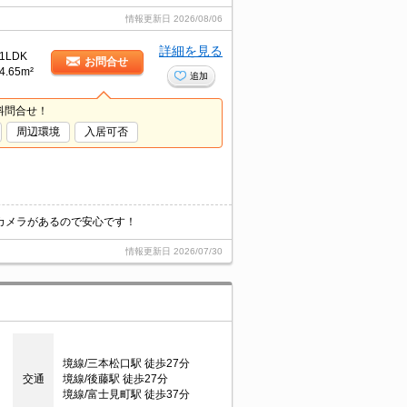
情報更新日
2026/08/06
詳細を見る
1LDK
お問合せ
4.65m²
追加
料問合せ！
周辺環境
入居可否
カメラがあるので安心です！
情報更新日
2026/07/30
境線/三本松口駅 徒歩27分
交通
境線/後藤駅 徒歩27分
境線/富士見町駅 徒歩37分