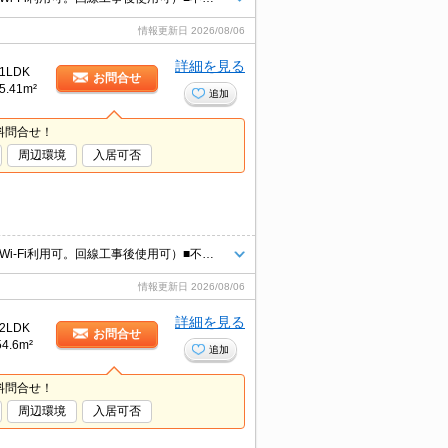
情報更新日
2026/08/06
詳細を見る
1LDK
お問合せ
5.41m²
追加
料問合せ！
周辺環境
入居可否
■インターネット無料！賃料以外の月額コストを削減できます♪（D.U-NET/Wi-Fi利用可。回線工事後使用可）■不在時に荷物の受け取りが可能な宅配ボックス付！ ■お風呂に入りながらテレビが見れます♪ ◾️物置付き
情報更新日
2026/08/06
詳細を見る
2LDK
お問合せ
54.6m²
追加
料問合せ！
周辺環境
入居可否