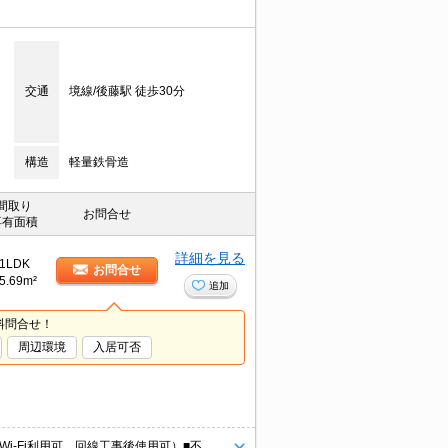
交通
境線/後藤駅 徒歩30分
構造
軽量鉄骨造
間取り
お問合せ
専有面積
詳細を見る
1LDK
お問合せ
5.69m²
追加
料問合せ！
周辺環境
入居可否
■インターネット無料！賃料以外の月額コストを削減できます♪（D.U-NET/Wi-Fi利用可。回線工事後使用可）■不在時に荷物の受け取りが可能な宅配ボックス付！ ■お風呂に入りながらテレビが見れます♪ ◾️物置付き