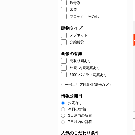
鉄骨系
木造
ブロック・その他
建物タイプ
メゾネット
分譲賃貸
画像の有無
間取り図あり
外観･内観写真あり
360° パノラマ写真あり
※一部エリア対象外(埼玉など)
情報公開日
指定なし
本日の新着
3日以内の新着
7日以内の新着
人気のこだわり条件