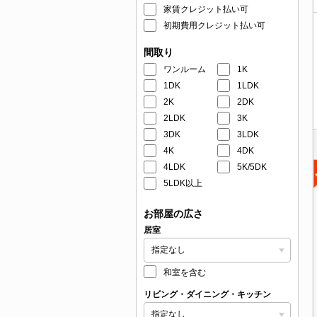
家賃クレジット払い可
初期費用クレジット払い可
間取り
ワンルーム
1K
1DK
1LDK
2K
2DK
2LDK
3K
3DK
3LDK
4K
4DK
4LDK
5K/5DK
5LDK以上
お部屋の広さ
居室
和室を含む
リビング・ダイニング・キッチン