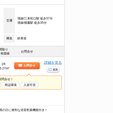
境線/三本松口駅 徒歩37分
交通
境線/後藤駅 徒歩35分
構造
鉄骨造
間取り
お問合せ
専有面積
詳細を見る
1R
お問合せ
5.27m²
追加
料問合せ！
周辺環境
入居可否
雨の日に便利な浴室乾燥機能付き！