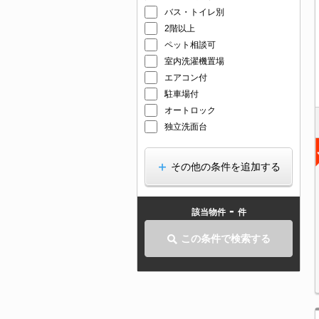
バス・トイレ別
2階以上
ペット相談可
室内洗濯機置場
エアコン付
駐車場付
オートロック
独立洗面台
その他の条件を追加する
-
該当物件
件
この条件で検索する