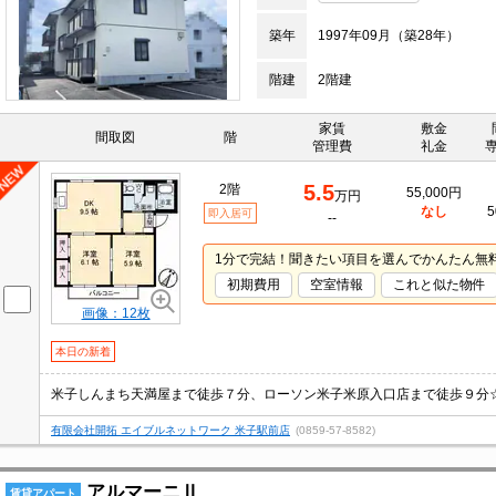
築年
1997年09月（築28年）
階建
2階建
家賃
敷金
間取図
階
管理費
礼金
5.5
2階
55,000円
万円
なし
5
即入居可
--
1分で完結！聞きたい項目を選んでかんたん無
初期費用
空室情報
これと似た物件
画像：12枚
本日の新着
有限会社開拓 エイブルネットワーク 米子駅前店
(0859-57-8582)
アルマーニⅡ
賃貸アパート