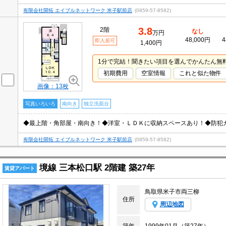
有限会社開拓 エイブルネットワーク 米子駅前店
(0859-57-8582)
3.8
2階
なし
万円
48,000円
4
即入居可
1,400円
1分で完結！聞きたい項目を選んでかんたん無
初期費用
空室情報
これと似た物件
画像：13枚
写真いろいろ
南向き
独立洗面台
◆最上階・角部屋・南向き！◆洋室・ＬＤＫに収納スペースあり！◆防犯
有限会社開拓 エイブルネットワーク 米子駅前店
(0859-57-8582)
境線 三本松口駅 2階建 築27年
賃貸アパート
鳥取県米子市両三柳
住所
周辺地図