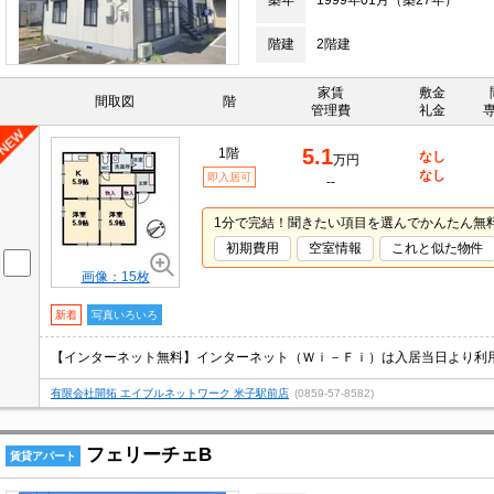
築年
1999年01月（築27年）
階建
2階建
家賃
敷金
間取図
階
管理費
礼金
5.1
1階
なし
万円
なし
即入居可
--
1分で完結！聞きたい項目を選んでかんたん無
初期費用
空室情報
これと似た物件
画像：15枚
新着
写真いろいろ
有限会社開拓 エイブルネットワーク 米子駅前店
(0859-57-8582)
フェリーチェB
賃貸アパート