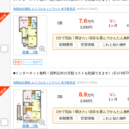
有限会社開拓 エイブルネットワーク 米子駅前店
(0859-57-8582)
7.6
なし
万円
1階
1ヶ月
4
3,000円
1分で完結！聞きたい項目を選んでかんたん無
初期費用
空室情報
これと似た物件
画像：2枚
新着
ペット相談可
有限会社開拓 エイブルネットワーク 米子駅前店
(0859-57-8582)
8.9
なし
万円
2階
1ヶ月
3,000円
1分で完結！聞きたい項目を選んでかんたん無
初期費用
空室情報
これと似た物件
画像：2枚