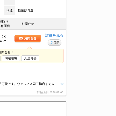
構造
軽量鉄骨造
間取り
お問合せ
専有面積
詳細を見る
2K
お問合せ
43m²
追加
料問合せ！
周辺環境
入居可否
【インターネット無料】インターネット（Ｗｉ－Ｆｉ）は入居当日より利用可能です。ウェルネス両三柳店まで６００ｍ、ラ・ムー米子北店まで３８０ｍ、国道４３１号線卸団地入口まで４００ｍと通勤や生活に便利な立地です。
情報更新日
2026/08/06