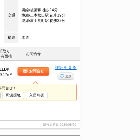
境線/後藤駅 徒歩14分
交通
境線/三本松口駅 徒歩19分
境線/富士見町駅 徒歩22分
構造
木造
間取り
お問合せ
専有面積
詳細を見る
1LDK
お問合せ
9.17m²
追加
料問合せ！
周辺環境
入居可否
情報更新日
2026/08/06