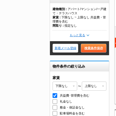
建物種別
アパート/マンション/一戸建
て・テラスハウス
家賃
下限なし ~ 上限なし 共益費・管
理費を含む
間取り
指定なし
もっと見る
新着メール登録
検索条件保存
物件条件の絞り込み
家賃
〜
共益費･管理費を含む
礼金なし
敷金・保証金なし
駐車場料金を含む