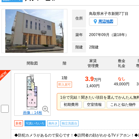
鳥取県米子市新開7丁目
住所
周辺地図
築年
2007年09月（築18年）
階建
2階建
家賃
敷金
間取図
階
管理費
礼金
3.9
1階
なし
万円
49,000円
3
即入居可
1,400円
1分で完結！聞きたい項目を選んでかんたん無
初期費用
空室情報
これと似た物件
画像：14枚
新着
写真いろいろ
南向き
独立洗面台
◆防犯カメラがあるので安心です！◆訪問者の顔がわかるTVドアホン！◆