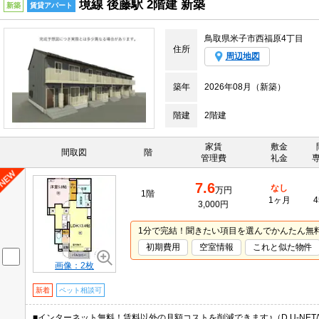
境線 後藤駅 2階建 新築
新築
賃貸アパート
鳥取県米子市西福原4丁目
住所
周辺地図
築年
2026年08月（新築）
階建
2階建
家賃
敷金
間取図
階
管理費
礼金
7.6
なし
万円
1階
1ヶ月
4
3,000円
1分で完結！聞きたい項目を選んでかんたん無
初期費用
空室情報
これと似た物件
画像：2枚
新着
ペット相談可