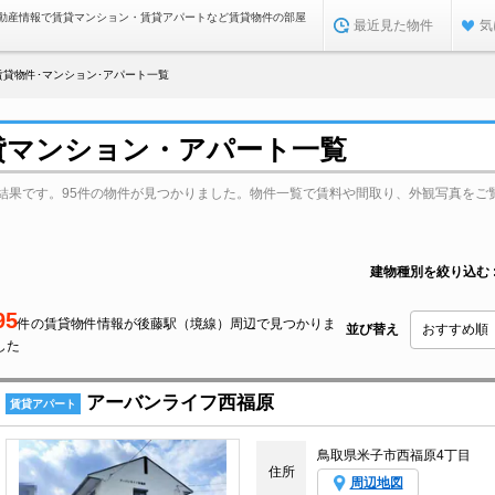
動産情報で賃貸マンション・賃貸アパートなど賃貸物件の部屋
最近見た物件
気
貸物件･マンション･アパート一覧
貸マンション・アパート一覧
結果です。95件の物件が見つかりました。物件一覧で賃料や間取り、外観写真をご
建物種別を絞り込む
95
件の賃貸物件情報が後藤駅（境線）周辺で見つかりま
並び替え
した
アーバンライフ西福原
賃貸アパート
鳥取県米子市西福原4丁目
住所
周辺地図