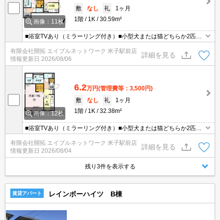
敷
なし
礼
1ヶ月
1階
1K
30.59m²
画像：11枚
■浴室TVあり（ミラーリング付き）■小型犬または猫どちらか2匹飼
育可（ペット飼育の場合は＋賃料1ヶ月分の敷金が必要）■インター
有限会社開拓 エイブルネットワーク 米子駅前店
ネット無料！賃料以外の月額コストを削減できます♪（D.U-NET/Wi-
詳細を見る
情報更新日
2026/08/06
Fi利用可。回線工事後使用可）■不在時に荷物の受け取りが可能な宅
配ボックス付！
6.2
万円
(管理費等：3,500円)
敷
なし
礼
1ヶ月
1階
1K
32.38m²
画像：12枚
■浴室TVあり（ミラーリング付き）■小型犬または猫どちらか2匹飼
育可（ペット飼育の場合は＋賃料1ヶ月分の敷金が必要）■インター
有限会社開拓 エイブルネットワーク 米子駅前店
ネット無料！賃料以外の月額コストを削減できます♪（D.U-NET/Wi-
詳細を見る
情報更新日
2026/08/04
Fi利用可。回線工事後使用可）■不在時に荷物の受け取りが可能な宅
配ボックス付！
残り3件を表示する
レインボーハイツ B棟
賃貸アパート