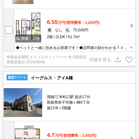
6.55
万円
(管理費等：2,200円)
敷
なし
礼
75,500円
2階
2LDK
61.7m²
画像：10枚
◆ペットと一緒に住めるお部屋です！◆訪問者の顔がわかるＴＶド
アホン！◆雨の日に便利な浴室乾燥機付き！
有限会社開拓 エイブルネットワーク 米子駅前店
詳細を見る
情報更新日
2026/08/06
イーグルス・アイA棟
賃貸アパート
境線/三本松口駅 徒歩17分
鳥取県米子市旗ヶ崎6丁目
築21年
2階建
4.7
万円
(管理費等：3,000円)