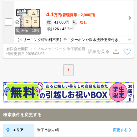
4.1
万円
(管理費等：2,000円)
敷
41,000円
礼
なし
1階
2K
43.2m²
画像：10枚
【クリーニング特約料不要】モニターホンや温水洗浄便座付き、全
室洋室に改装済です♪♪ローソン（米子旗ヶ崎八丁目店）まで６５０
有限会社開拓 エイブルネットワーク 米子駅前店
ｍ・スーパーまるごう（上後藤店）まで８６０ｍです。窓はすべて
詳細を見る
情報更新日
2026/08/06
遮熱断熱ペアガラスに交換済み！
1
検索条件を変更する
米子市旗ヶ崎
変更する
エリア