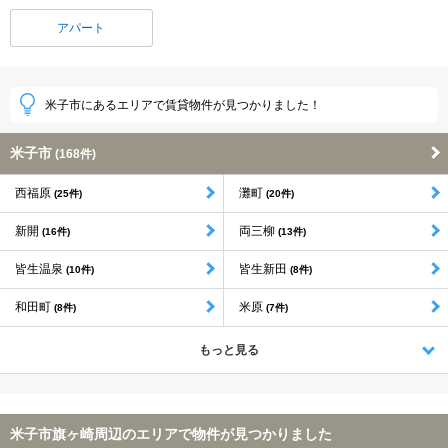
アパート
米子市にあるエリアで賃貸物件が見つかりました！
米子市
(168件)
西福原
灘町
(25件)
(20件)
新開
両三柳
(16件)
(13件)
皆生温泉
皆生新田
(10件)
(8件)
和田町
米原
(8件)
(7件)
もっと見る
米子市旗ヶ崎周辺のエリアで物件が見つかりました