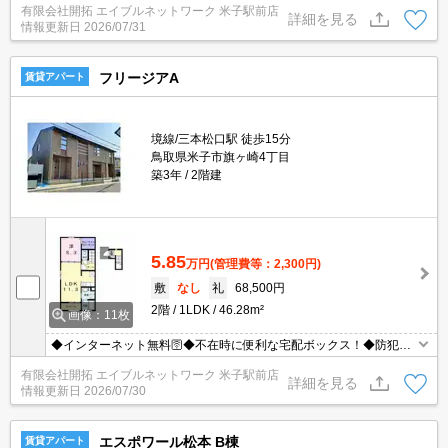
有限会社開拓 エイブルネットワーク 米子駅前店
詳細を見る
情報更新日
2026/07/31
フリージアA
賃貸アパート
境線/三本松口駅 徒歩15分
鳥取県米子市旗ヶ崎4丁目
築3年
2階建
5.85
万円
(管理費等：2,300円)
敷
なし
礼
68,500円
2階
1LDK
46.28m²
画像：11枚
◆インターネット無料🛜◆不在時に便利な宅配ボックス！◆防犯カ
メラがあるので安心です！
有限会社開拓 エイブルネットワーク 米子駅前店
詳細を見る
情報更新日
2026/07/30
エスポワール松本 B棟
賃貸アパート