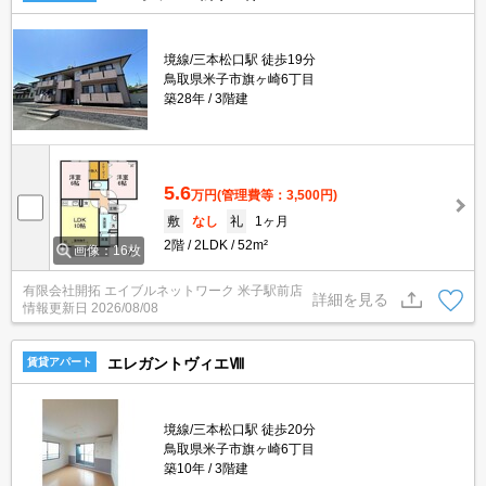
境線/三本松口駅 徒歩19分
鳥取県米子市旗ヶ崎6丁目
築28年
3階建
5.6
万円
(管理費等：3,500円)
敷
なし
礼
1ヶ月
2階
2LDK
52m²
画像：16枚
有限会社開拓 エイブルネットワーク 米子駅前店
詳細を見る
情報更新日
2026/08/08
エレガントヴィエⅧ
賃貸アパート
境線/三本松口駅 徒歩20分
鳥取県米子市旗ヶ崎6丁目
築10年
3階建