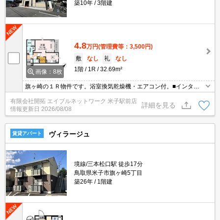
築10年
3階建
4.8
万円
(管理費等：3,500円)
敷
なし
礼
なし
1階
1R
32.69m²
画像：8枚
旗ヶ崎の１Ｒ物件です。浴室換気乾燥機・エアコン付。■インター
ネット無料！賃料以外の月額コストを削減できます♪（D.U-NET）
有限会社開拓 エイブルネットワーク 米子駅前店
詳細を見る
情報更新日
2026/08/08
ヴィラージュ
賃貸アパート
境線/三本松口駅 徒歩17分
鳥取県米子市旗ヶ崎5丁目
築26年
1階建