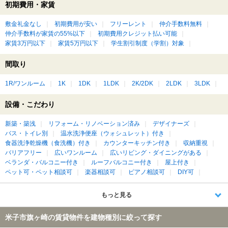
初期費用・家賃
敷金礼金なし
初期費用が安い
フリーレント
仲介手数料無料
仲介手数料が家賃の55%以下
初期費用クレジット払い可能
家賃3万円以下
家賃5万円以下
学生割引制度（学割）対象
間取り
1R/ワンルーム
1K
1DK
1LDK
2K/2DK
2LDK
3LDK
設備・こだわり
新築・築浅
リフォーム・リノベーション済み
デザイナーズ
バス・トイレ別
温水洗浄便座（ウォシュレット）付き
食器洗浄乾燥機（食洗機）付き
カウンターキッチン付き
収納重視
バリアフリー
広いワンルーム
広いリビング・ダイニングがある
ベランダ・バルコニー付き
ルーフバルコニー付き
屋上付き
ペット可・ペット相談可
楽器相談可
ピアノ相談可
DIY可
もっと見る
米子市旗ヶ崎の賃貸物件を建物種別に絞って探す