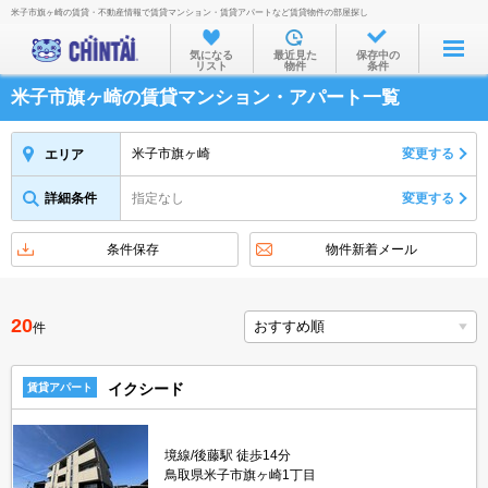
米子市旗ヶ崎の賃貸・不動産情報で賃貸マンション・賃貸アパートなど賃貸物件の部屋探し
お部屋を探す
気になる
最近見た
保存中の
リスト
物件
条件
沿線・駅から
米子市旗ヶ崎の賃貸マンション・アパート一覧
住所から
家賃相場から
米子市旗ヶ崎
変更する
エリア
通勤通学時間から
詳細条件
指定なし
変更する
物件特集から
条件保存
物件新着メール
不動産会社から
TOP
20
件
イクシード
賃貸アパート
境線/後藤駅 徒歩14分
鳥取県米子市旗ヶ崎1丁目