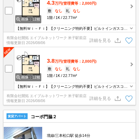
4.3
万円
(管理費等：2,000円)
敷
なし
礼
なし
1階
1K
22.77m²
画像：12枚
【無料Ｗｉ－Ｆｉ】【クリーニング特約不要】ビルトインガスコン
ロ付システムキッチン、浴室乾燥機付き浴室へ交換済み ※２０２
有限会社開拓 エイブルネットワーク 米子駅前店
３年７月完了遮音性や断熱性の高いペアガラスに交換、外気の影響
詳細を見る
情報更新日
2026/08/06
を受けにくいためエアコンが効率的◎※２０２３年７月済
3.8
万円
(管理費等：2,000円)
敷
なし
礼
なし
1階
1K
22.77m²
画像：12枚
【無料Ｗｉ－Ｆｉ】【クリーニング特約不要】ビルトインガスコン
ロ付システムキッチン、浴室乾燥機付き浴室へ交換済み ※２０２
有限会社開拓 エイブルネットワーク 米子駅前店
３年７月完了遮音性や断熱性の高いペアガラスに交換、外気の影響
詳細を見る
情報更新日
2026/08/06
を受けにくいためエアコンが効率的◎※２０２３年７月済
コーポ門脇２
賃貸アパート
境線/三本松口駅 徒歩14分