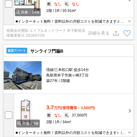
敷
なし
礼
なし
1階
1R
35.91m²
画像：14枚
■インターネット無料！賃料以外の月額コストを削減できます♬
（D.U-NET・有線＆Wi-Fi利用可・成端工事後使用可） ■浴室換気
有限会社開拓 エイブルネットワーク 米子駅前店
乾燥機が付いていますので、雨の日も浴室で洗濯物を干すことがで
詳細を見る
情報更新日
2026/07/26
きます！
サンライフ門脇B
賃貸アパート
境線/三本松口駅 徒歩14分
鳥取県米子市旗ヶ崎3丁目
築27年
2階建
3.7
万円
(管理費等：3,500円)
敷
なし
礼
37,000円
2階
1R
34m²
画像：9枚
■インターネット無料！賃料以外の月額コストを削減できます♪（D.