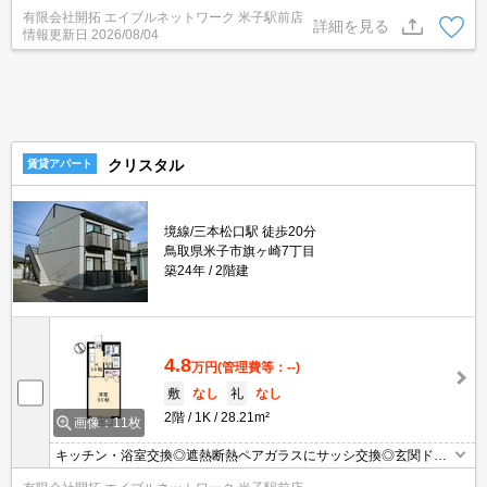
U-NET/Wi-Fi利用可。回線工事後使用可）☆エアコン・ＴＶインタ
有限会社開拓 エイブルネットワーク 米子駅前店
ーホン・温水洗浄暖房便座・室内物干しが付いています！モニタ付
詳細を見る
情報更新日
2026/08/04
きインターホン設置！
クリスタル
賃貸アパート
境線/三本松口駅 徒歩20分
鳥取県米子市旗ヶ崎7丁目
築24年
2階建
4.8
万円
(管理費等：--)
敷
なし
礼
なし
2階
1K
28.21m²
画像：11枚
キッチン・浴室交換◎遮熱断熱ペアガラスにサッシ交換◎玄関ドア
交換◎ローソン米子旗ヶ崎八丁目店まで８０ｍ◎駐車場2台目も契