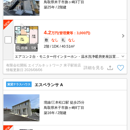
鳥取県米子市旗ヶ崎3丁目
築25年
2階建
4.2
万円
(管理費等：3,000円)
敷
なし
礼
なし
2階
1DK
40.51m²
画像：5枚
エアコン２台・モニター付インターホン・温水洗浄暖房便座設置し
ております！
有限会社開拓 エイブルネットワーク 米子駅前店
詳細を見る
情報更新日
2026/08/06
エスペランサ A
賃貸テラスハウス
境線/三本松口駅 徒歩25分
鳥取県米子市旗ヶ崎8丁目
築16年
2階建