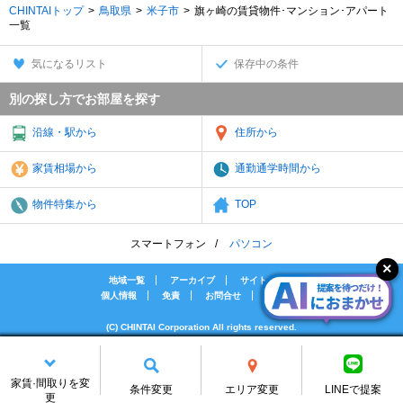
CHINTAIトップ
鳥取県
米子市
旗ヶ崎の賃貸物件･マンション･アパート
一覧
気になるリスト
保存中の条件
別の探し方でお部屋を探す
沿線・駅から
住所から
家賃相場から
通勤通学時間から
物件特集から
TOP
スマートフォン
パソコン
地域一覧
アーカイブ
サイトマップ
個人情報
免責
お問合せ
会社案内
(C) CHINTAI Corporation All rights reserved.
[PR]賃貸物件の疑問解決！教えてエイブルAGENT
[PR]賃貸生活の工夫を紹介！CHINTAI情報局
家賃·間取りを変
[PR]女性の賃貸生活を応援！Woman.CHINTAI
条件変更
エリア変更
LINEで提案
更