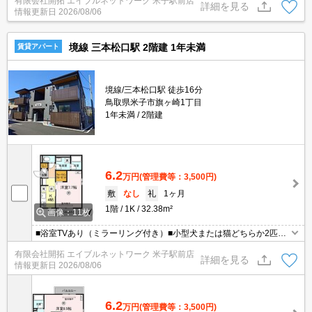
有限会社開拓 エイブルネットワーク 米子駅前店
約可能◎自家用と社用車利用に◎
詳細を見る
情報更新日
2026/08/06
境線 三本松口駅 2階建 1年未満
賃貸アパート
境線/三本松口駅 徒歩16分
鳥取県米子市旗ヶ崎1丁目
1年未満
2階建
6.2
万円
(管理費等：3,500円)
敷
なし
礼
1ヶ月
1階
1K
32.38m²
画像：11枚
■浴室TVあり（ミラーリング付き）■小型犬または猫どちらか2匹飼
育可（ペット飼育の場合は＋賃料1ヶ月分の敷金が必要）■インター
有限会社開拓 エイブルネットワーク 米子駅前店
ネット無料！賃料以外の月額コストを削減できます♪（D.U-NET/Wi-
詳細を見る
情報更新日
2026/08/06
Fi利用可。回線工事後使用可）■不在時に荷物の受け取りが可能な宅
配ボックス付！
6.2
万円
(管理費等：3,500円)