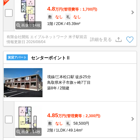
4.8
万円
(管理費等：1,700円)
敷
なし
礼
なし
1階
2DK
45.39m²
画像：14枚
有限会社開拓 エイブルネットワーク 米子駅前店
詳細を見る
情報更新日
2026/08/04
センターポイントⅡ
賃貸アパート
境線/三本松口駅 徒歩25分
鳥取県米子市旗ヶ崎7丁目
築8年
2階建
4.85
万円
(管理費等：2,300円)
敷
なし
礼
58,500円
2階
1LDK
49.14m²
画像：14枚