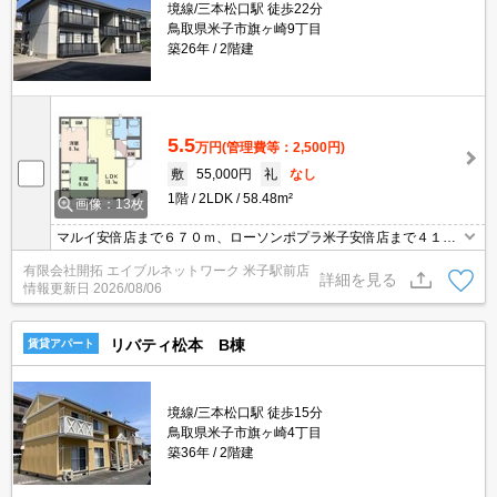
境線/三本松口駅 徒歩22分
鳥取県米子市旗ヶ崎9丁目
築26年
2階建
5.5
万円
(管理費等：2,500円)
敷
55,000円
礼
なし
1階
2LDK
58.48m²
画像：13枚
マルイ安倍店まで６７０ｍ、ローソンポプラ米子安倍店まで４１０
ｍ、ジュンテンドー安倍店まで７６０ｍ♪
有限会社開拓 エイブルネットワーク 米子駅前店
詳細を見る
情報更新日
2026/08/06
リバティ松本 B棟
賃貸アパート
境線/三本松口駅 徒歩15分
鳥取県米子市旗ヶ崎4丁目
築36年
2階建