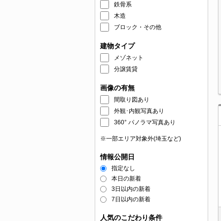
鉄骨系
木造
ブロック・その他
建物タイプ
メゾネット
分譲賃貸
画像の有無
間取り図あり
外観･内観写真あり
360° パノラマ写真あり
※一部エリア対象外(埼玉など)
情報公開日
指定なし
本日の新着
3日以内の新着
7日以内の新着
人気のこだわり条件