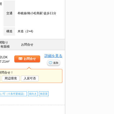
開
交通
牟岐線/南小松島駅 徒歩11分
構造
木造（2×4)
間取り
お問合せ
専有面積
詳細を見る
2LDK
お問合せ
7.21m²
追加
料問合せ！
周辺環境
入居可否
払い可（※条件要確認）
南向き
角部屋