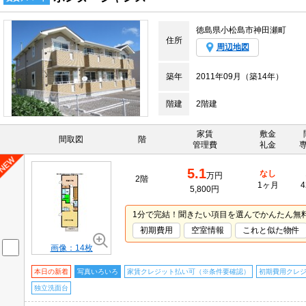
徳島県小松島市神田瀬町
住所
周辺地図
築年
2011年09月（築14年）
階建
2階建
家賃
敷金
間取図
階
管理費
礼金
5.1
なし
万円
2階
1ヶ月
4
5,800円
1分で完結！聞きたい項目を選んでかんたん無
初期費用
空室情報
これと似た物件
画像：14枚
本日の新着
写真いろいろ
家賃クレジット払い可（※条件要確認）
初期費用クレ
独立洗面台