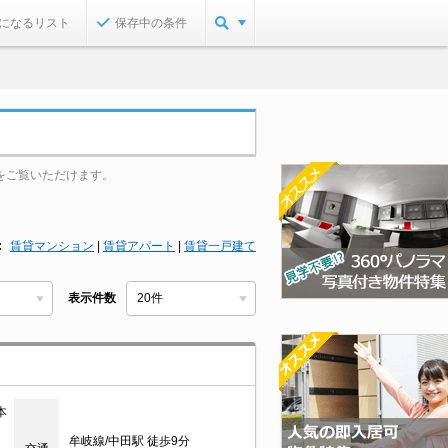
になるリスト
保存中の条件
をご覧いただけます。
賃貸マンション
|
賃貸アパート
|
賃貸一戸建て
表示件数
本
牟岐線/中田駅 徒歩9分