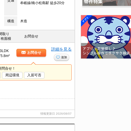
交通
牟岐線/南小松島駅 徒歩20分
構造
木造
間取り
お問合せ
専有面積
詳細を見る
3LDK
お問合せ
75.8m²
追加
料問合せ！
周辺環境
入居可否
情報更新日
2026/08/07