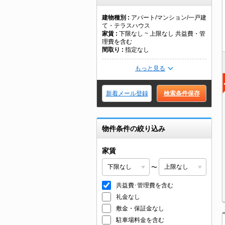
建物種別
アパート/マンション/一戸建
て・テラスハウス
家賃
下限なし ~ 上限なし 共益費・管
理費を含む
間取り
指定なし
もっと見る
新着メール登録
検索条件保存
物件条件の絞り込み
家賃
〜
共益費･管理費を含む
礼金なし
敷金・保証金なし
駐車場料金を含む