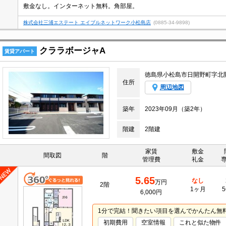
敷金なし。インターネット無料。角部屋。
株式会社三浦エステート エイブルネットワーク小松島店
(0885-34-9898)
クララボージャA
賃貸アパート
徳島県小松島市日開野町字北
住所
周辺地図
築年
2023年09月（築2年）
階建
2階建
家賃
敷金
間取図
階
管理費
礼金
5.65
なし
万円
2階
1ヶ月
5
6,000円
1分で完結！聞きたい項目を選んでかんたん無
初期費用
空室情報
これと似た物件