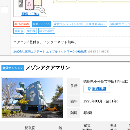
画像：19枚
本日の新着
写真いろいろ
家賃クレジット払い可（※条件要確認）
初期費用クレ
南向き
角部屋
独立洗面台
エアコン2基付き。インターネット無料。
株式会社三浦エステート エイブルネットワーク小松島店
(0885-34-9898)
メゾンアクアマリン
賃貸マンション
徳島県小松島市中田町字出口
住所
周辺地図
築年
1995年03月（築31年）
階建
4階建
家賃
敷金
間取図
階