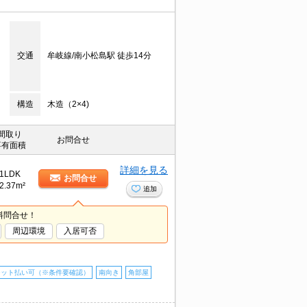
交通
牟岐線/南小松島駅 徒歩14分
構造
木造（2×4)
間取り
お問合せ
専有面積
詳細を見る
1LDK
お問合せ
2.37m²
追加
料問合せ！
周辺環境
入居可否
ジット払い可（※条件要確認）
南向き
角部屋