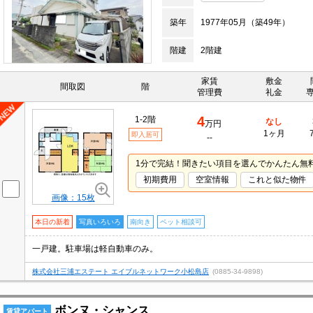
築年
1977年05月（築49年）
階建
2階建
家賃
敷金
間取図
階
管理費
礼金
4
1-2階
なし
万円
1ヶ月
即入居可
--
1分で完結！聞きたい項目を選んでかんたん無
初期費用
空室情報
これと似た物件
画像：15枚
本日の新着
写真いろいろ
南向き
ペット相談可
一戸建。駐車場は軽自動車のみ。
株式会社三浦エステート エイブルネットワーク小松島店
(0885-34-9898)
ボンヌ・シャンス
賃貸アパート