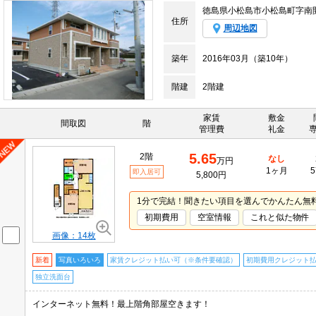
徳島県小松島市小松島町字南
住所
周辺地図
築年
2016年03月（築10年）
階建
2階建
家賃
敷金
間取図
階
管理費
礼金
5.65
2階
なし
万円
1ヶ月
5
即入居可
5,800円
1分で完結！聞きたい項目を選んでかんたん無
初期費用
空室情報
これと似た物件
画像：14枚
新着
写真いろいろ
家賃クレジット払い可（※条件要確認）
初期費用クレジット
独立洗面台
インターネット無料！最上階角部屋空きます！