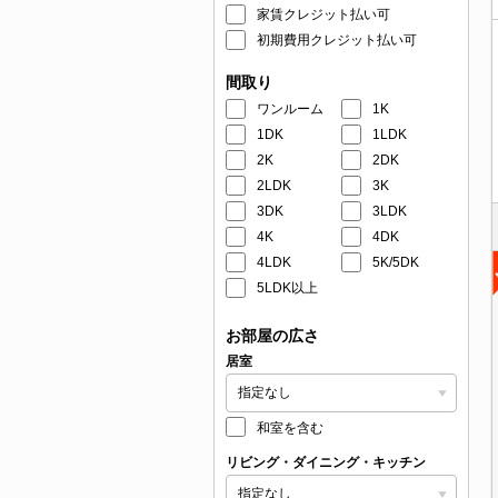
家賃クレジット払い可
初期費用クレジット払い可
間取り
ワンルーム
1K
1DK
1LDK
2K
2DK
2LDK
3K
3DK
3LDK
4K
4DK
4LDK
5K/5DK
5LDK以上
お部屋の広さ
居室
和室を含む
リビング・ダイニング・キッチン