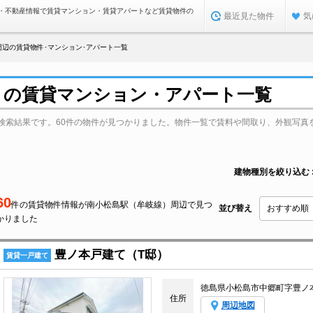
・不動産情報で賃貸マンション・賃貸アパートなど賃貸物件の
最近見た物件
気
周辺の賃貸物件･マンション･アパート一覧
）の賃貸マンション・アパート一覧
検索結果です。60件の物件が見つかりました。物件一覧で賃料や間取り、外観写真
建物種別を絞り込む
60
件の賃貸物件情報が南小松島駅（牟岐線）周辺で見つ
並び替え
かりました
豊ノ本戸建て（T邸）
賃貸一戸建て
徳島県小松島市中郷町字豊ノ
住所
周辺地図