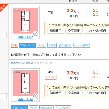
管理費
礼金
3.3
なし
万円
2階
なし
3
3,000円
1分で完結！聞きたい項目を選んでかんたん無
初期費用
空室情報
これと似た物件
画像：15枚
新着
写真いろいろ
南向き
角部屋
独立洗面台
ペット相談可
LINE問合せ可！@eeq1748e←友達ID検索して下さい
ROOM NAVI 徳島店
(088-677-9077)
3.3
3階
なし
万円
なし
3
即入居可
3,000円
1分で完結！聞きたい項目を選んでかんたん無
初期費用
空室情報
これと似た物件
画像：15枚
写真いろいろ
南向き
独立洗面台
ペット相談可