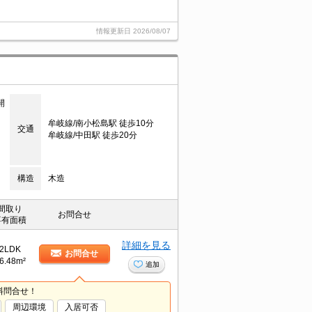
情報更新日
2026/08/07
開
牟岐線/南小松島駅 徒歩10分
交通
牟岐線/中田駅 徒歩20分
構造
木造
間取り
お問合せ
専有面積
詳細を見る
2LDK
お問合せ
6.48m²
追加
料問合せ！
周辺環境
入居可否