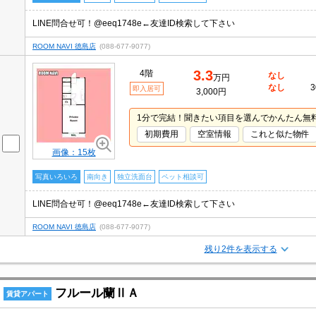
LINE問合せ可！@eeq1748e←友達ID検索して下さい
ROOM NAVI 徳島店
(088-677-9077)
3.3
4階
なし
万円
なし
3
即入居可
3,000円
1分で完結！聞きたい項目を選んでかんたん無
初期費用
空室情報
これと似た物件
画像：15枚
写真いろいろ
南向き
独立洗面台
ペット相談可
LINE問合せ可！@eeq1748e←友達ID検索して下さい
ROOM NAVI 徳島店
(088-677-9077)
残り2件を表示する
フルール蘭ⅡＡ
賃貸アパート