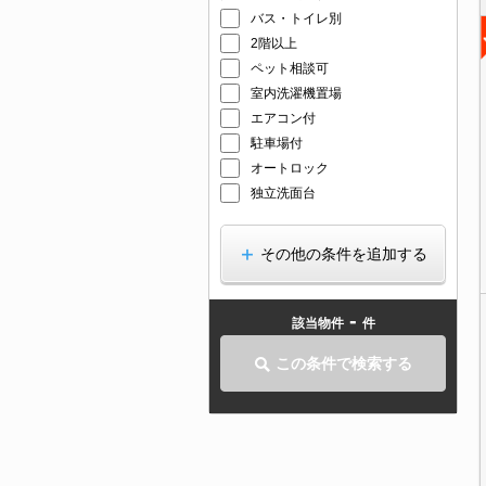
バス・トイレ別
2階以上
ペット相談可
室内洗濯機置場
エアコン付
駐車場付
オートロック
独立洗面台
その他の条件を追加する
-
該当物件
件
この条件で検索する