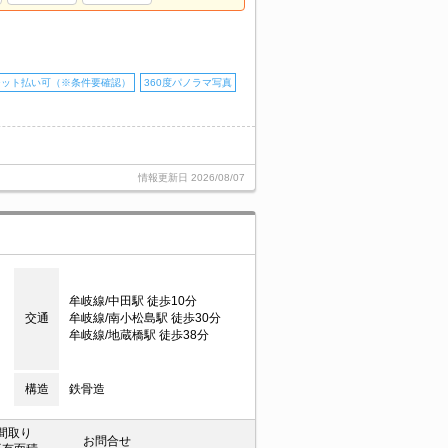
ジット払い可（※条件要確認）
360度パノラマ写真
情報更新日
2026/08/07
牟岐線/中田駅 徒歩10分
交通
牟岐線/南小松島駅 徒歩30分
牟岐線/地蔵橋駅 徒歩38分
構造
鉄骨造
間取り
お問合せ