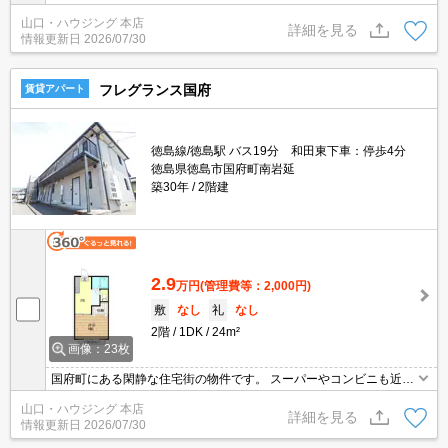
水洗浄便座、シャワー付き洗面台など多数の設備あり。 クローゼッ
山口・ハウジング 本店
ト、シューズボックス、床下収納など収納スペースもたっぷりで
詳細を見る
情報更新日
2026/07/30
す！ 是非一度お気軽にお問い合わせください。
フレグランス国府
賃貸アパート
徳島線/徳島駅 バス19分 和田東下車：停歩4分
徳島県徳島市国府町南岩延
築30年
2階建
2.9
万円
(管理費等：2,000円)
敷
なし
礼
なし
2階
1DK
24m²
画像：23枚
国府町にある閑静な住宅街の物件です。 スーパーやコンビニも近く
充実した環境です。 クローゼット、シューズボックス、B・T別、フ
山口・ハウジング 本店
ローリング、室内洗濯機置き場、独立洗面台などその他多数の設備
詳細を見る
情報更新日
2026/07/30
有り！ お問い合わせお待ちしております。