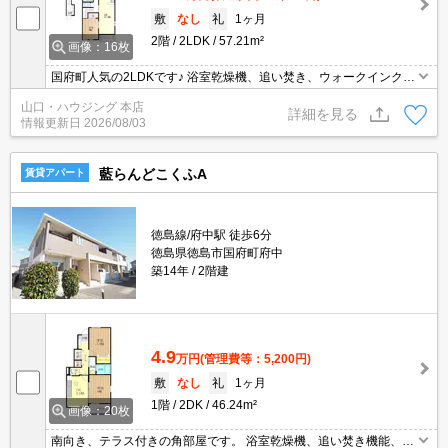
敷
なし
礼
1ヶ月
2階
2LDK
57.21m²
画像：16枚
国府町人気の2LDKです♪ 浴室乾燥機、追い焚き、ウォークインクロ
ーゼット付き！ 収納たっぷりの嬉しいお部屋です。 お気軽にお問い
山口・ハウジング 本店
合わせくださいませ。
詳細を見る
情報更新日
2026/08/03
藍らんどこくふA
賃貸アパート
徳島線/府中駅 徒歩6分
徳島県徳島市国府町府中
築14年
2階建
4.9
万円
(管理費等：5,200円)
敷
なし
礼
1ヶ月
1階
2DK
46.24m²
画像：20枚
南向き、テラス付きの角部屋です。 浴室乾燥機、追い焚き機能、温