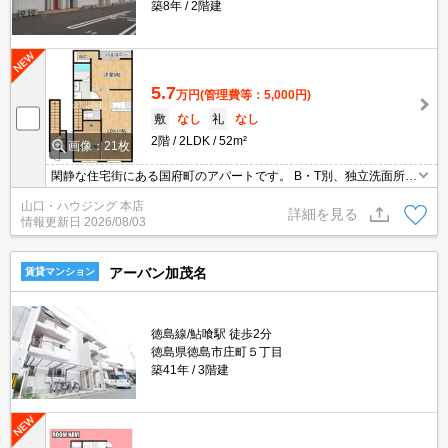
築8年
2階建
5.7
万円
(管理費等：5,000円)
敷
なし
礼
なし
2階
2LDK
52m²
画像：21枚
閑静な住宅街にある国府町のアパートです。 B・T別、独立洗面所、
システムキッチン、駐車場（有料）2台可、ウォークインクローゼ
山口・ハウジング 本店
ットなどその他多数の設備有り！ インターネット無料です。おすす
詳細を見る
情報更新日
2026/08/03
め物件ですので是非一度お問い合わせください。
アーバン加茂名
賃貸マンション
徳島線/鮎喰駅 徒歩2分
徳島県徳島市庄町５丁目
築41年
3階建