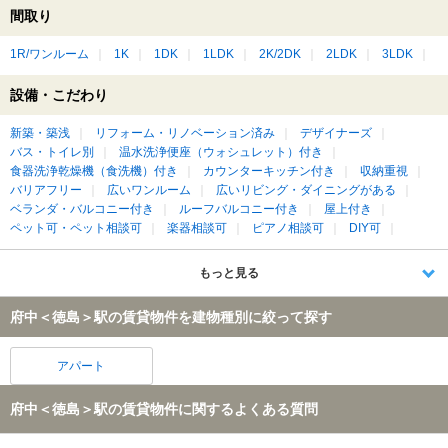
間取り
1R/ワンルーム
1K
1DK
1LDK
2K/2DK
2LDK
3LDK
設備・こだわり
新築・築浅
リフォーム・リノベーション済み
デザイナーズ
バス・トイレ別
温水洗浄便座（ウォシュレット）付き
食器洗浄乾燥機（食洗機）付き
カウンターキッチン付き
収納重視
バリアフリー
広いワンルーム
広いリビング・ダイニングがある
ベランダ・バルコニー付き
ルーフバルコニー付き
屋上付き
ペット可・ペット相談可
楽器相談可
ピアノ相談可
DIY可
もっと見る
府中＜徳島＞駅の賃貸物件を建物種別に絞って探す
アパート
府中＜徳島＞駅の賃貸物件に関するよくある質問