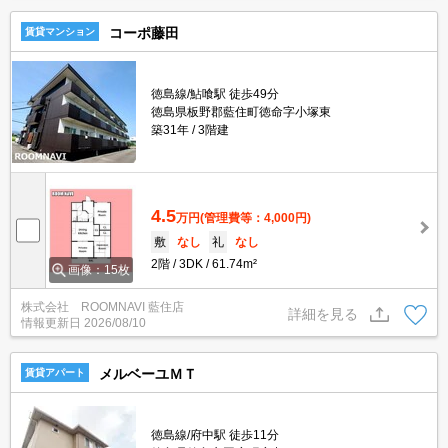
コーポ藤田
賃貸マンション
徳島線/鮎喰駅 徒歩49分
徳島県板野郡藍住町徳命字小塚東
築31年
3階建
4.5
万円
(管理費等：4,000円)
敷
なし
礼
なし
2階
3DK
61.74m²
画像：15枚
株式会社 ROOMNAVI 藍住店
詳細を見る
情報更新日
2026/08/10
メルベーユＭＴ
賃貸アパート
徳島線/府中駅 徒歩11分