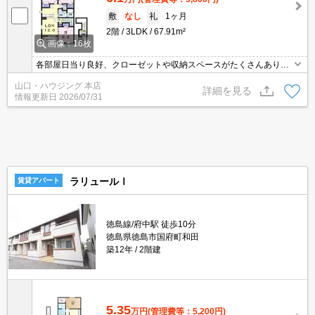
敷
なし
礼
1ヶ月
2階
3LDK
67.91m²
画像：16枚
各部屋日当り良好、クローゼットや収納スペースがたくさんありま
す。 浴室乾燥機、エアコン2台付き、また防犯カメラもついてお
山口・ハウジング 本店
り、 セキュリティもばっちりです。 お気軽にお問い合わせくださ
詳細を見る
情報更新日
2026/07/31
い。
ラリュールⅠ
賃貸アパート
徳島線/府中駅 徒歩10分
徳島県徳島市国府町和田
築12年
2階建
5.35
万円
(管理費等：5,200円)