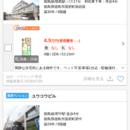
徳島線/徳島駅 バス17分 和田東下車：停歩4分
徳島県徳島市国府町南岩延
築30年
4階建
4.5
万円
(管理費等：--)
敷
なし
礼
なし
4階
2DK
53.23m²
画像：26枚
閑静な住宅街にある物件です。ペット可 駐車場1台込・駐輪場付き
のおすすめ物件です！ クローゼットや玄関収納など収納スペースも
山口・ハウジング 本店
たくさんあります。 その他設備も多数あり☆ お問い合わせお待ちし
詳細を見る
情報更新日
2026/07/28
ております。
ユウコウビル
賃貸マンション
徳島線/府中駅 徒歩4分
徳島県徳島市国府町府中
築29年
6階建