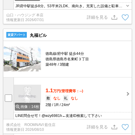
JR府中駅徒歩8分。53平米2LDK、南向き。充実した設備と駐車
場。敷金不要、カード決済可。明るい室内で快適な新生活を始めま
山口・ハウジング 本店
せんか。
詳細を見る
情報更新日
2026/07/31
丸福ビル
賃貸アパート
徳島線/府中駅 徒歩44分
徳島県徳島市名東町３丁目
築48年
3階建
1.1
万円
(管理費等：--)
敷
なし
礼
なし
2階
1R
24m²
画像：14枚
LINE問合せ可！@wzy6981h←友達ID検索して下さい
株式会社 ROOMNAVI 藍住店
詳細を見る
情報更新日
2026/08/10