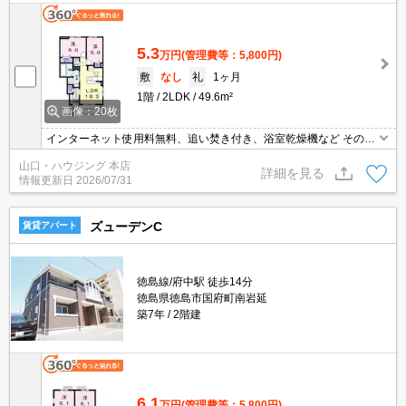
5.3
万円
(管理費等：5,800円)
敷
なし
礼
1ヶ月
1階
2LDK
49.6m²
画像：20枚
インターネット使用料無料、追い焚き付き、浴室乾燥機など その他
嬉しい設備がいっぱいです！ 是非一度お気軽にお問い合わせくださ
山口・ハウジング 本店
い。
詳細を見る
情報更新日
2026/07/31
ズューデンC
賃貸アパート
徳島線/府中駅 徒歩14分
徳島県徳島市国府町南岩延
築7年
2階建
6.1
万円
(管理費等：5,800円)