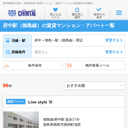
府中駅周辺の賃貸・不動産情報で賃貸マンション・賃貸アパートなど賃貸物件の部屋探し
お部屋を探す
気になる
最近見た
保存中の
リスト
物件
条件
沿線・駅から
府中駅（徳島線）の賃貸マンション・アパート一覧
住所から
家賃相場から
府中＜徳島＞駅（徳島線）周辺
変更する
沿線・駅
通勤通学時間から
詳細条件
指定なし
変更する
物件特集から
条件保存
物件新着メール
不動産会社から
TOP
96
件
Live style Ⅵ
賃貸アパート
徳島線/府中駅 徒歩17分
徳島県徳島市国府町池尻