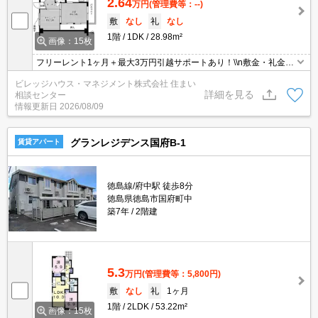
2.64
万円
(管理費等：--)
敷
なし
礼
なし
1階
1DK
28.98m²
画像：15枚
フリーレント1ヶ月＋最大3万円引越サポートあり！\\n敷金・礼金・
更新料・鍵交換代0円！\\n※契約内容や審査の結果、敷金をお預か
ビレッジハウス・マネジメント株式会社 住まい
りする場合がございます。
詳細を見る
相談センター
情報更新日
2026/08/09
グランレジデンス国府B-1
賃貸アパート
徳島線/府中駅 徒歩8分
徳島県徳島市国府町中
築7年
2階建
5.3
万円
(管理費等：5,800円)
敷
なし
礼
1ヶ月
1階
2LDK
53.22m²
画像：15枚