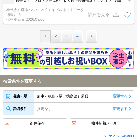
鉄骨造の１フロア２部屋の２ＤＫ最上階角部屋！エアコン１台設置
済み☆ウォシュレット、ＴＶインターホン付き！スーパー「キョー
株式会社藤本ハウジング エイブルネットワーク
エイ」まで約715ｍ。
詳細を見る
徳島西店
情報更新日
2026/08/02
1
2
3
4
検索条件を変更する
府中＜徳島＞駅（徳島線）周辺
変更する
沿線・駅
詳細条件
指定なし
変更する
条件保存
物件新着メール
アイコンの説明