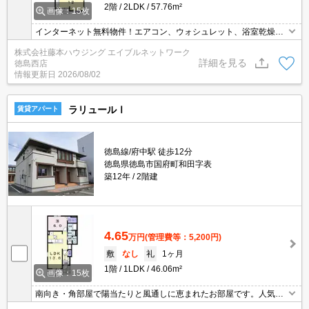
2階
2LDK
57.76m²
画像：15枚
インターネット無料物件！エアコン、ウォシュレット、浴室乾燥
機、追い炊き機能付き！角部屋で、３面採光☆室内階段で、２階に
株式会社藤本ハウジング エイブルネットワーク
上がれるので、雨風の時にも安心して１階に！※契約満了日翌日以
詳細を見る
徳島西店
降の家賃は月額49,000円となります。
情報更新日
2026/08/02
ラリュールⅠ
賃貸アパート
徳島線/府中駅 徒歩12分
徳島県徳島市国府町和田字表
築12年
2階建
4.65
万円
(管理費等：5,200円)
敷
なし
礼
1ヶ月
1階
1LDK
46.06m²
画像：15枚
南向き・角部屋で陽当たりと風通しに恵まれたお部屋です。人気の
対面式キッチンを採用し、ウォークインクローゼットや床下収納付