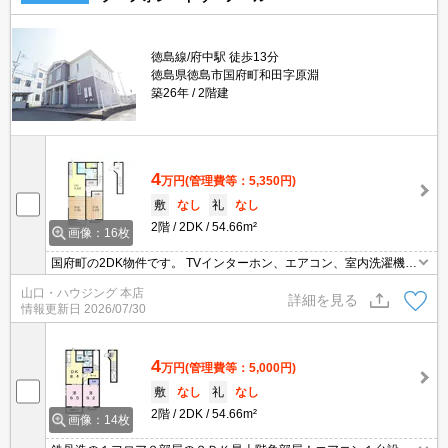
徳島線/府中駅 徒歩13分
徳島県徳島市国府町和田字原淵
築26年
2階建
4
万円
(管理費等：5,350円)
敷
なし
礼
なし
2階
2DK
54.66m²
画像：16枚
国府町の2DK物件です。 TVインターホン、エアコン、室内洗濯機置
場、温水洗浄便座あります！ 是非一度お気軽にお問い合わせくださ
山口・ハウジング 本店
い。 お待ちしております。
詳細を見る
情報更新日
2026/07/30
4
万円
(管理費等：5,000円)
敷
なし
礼
なし
2階
2DK
54.66m²
画像：14枚