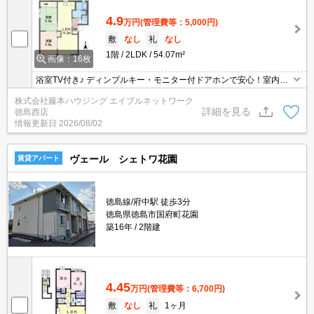
4.9
万円
(管理費等：5,000円)
敷
なし
礼
なし
1階
2LDK
54.07m²
画像：16枚
浴室TV付き♪ ディンプルキー・モニター付ドアホンで安心！室内物
干し、温水洗浄便座、エアコン、照明器具付きで快適な住環境。敷
株式会社藤本ハウジング エイブルネットワーク
地内ゴミ集積場・屋根付き駐輪場も完備！
詳細を見る
徳島西店
情報更新日
2026/08/02
ヴェール シェトワ花園
賃貸アパート
徳島線/府中駅 徒歩3分
徳島県徳島市国府町花園
築16年
2階建
4.45
万円
(管理費等：6,700円)
敷
なし
礼
1ヶ月