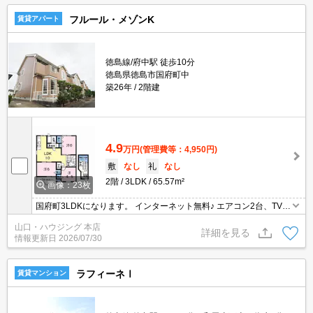
フルール・メゾンK
賃貸アパート
徳島線/府中駅 徒歩10分
徳島県徳島市国府町中
築26年
2階建
4.9
万円
(管理費等：4,950円)
敷
なし
礼
なし
2階
3LDK
65.57m²
画像：23枚
国府町3LDKになります。 インターネット無料♪ エアコン2台、TVモ
ニターホン収納たっぷりです！ 是非一度お気軽にお問い合わせくだ
山口・ハウジング 本店
さい。
詳細を見る
情報更新日
2026/07/30
ラフィーネⅠ
賃貸マンション