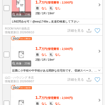
1.7
万円
(管理費等：2,500円)
敷
なし
礼
なし
2階
1R
19m²
画像：10枚
LINE問合せ可！@eeq1748e←友達ID検索して下さい
ROOM NAVI 徳島店
詳細を見る
情報更新日
2026/08/10
1.7
万円
(管理費等：2,500円)
敷
なし
礼
なし
2階
1R
19m²
画像：20枚
近隣に小学校や中学校がある閑静な住宅街です。 収納スペース、エ
アコン、証明器具など多数の設備あり！ スーパーやコンビニも近く
山口・ハウジング 本店
にあります!！ 是非一度お問い合わせください。お待ちしておりま
詳細を見る
情報更新日
2026/08/07
す。
1.7
万円
(管理費等：2,500円)
敷
なし
礼
なし