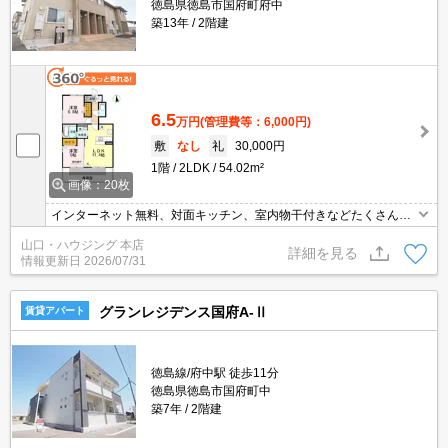
徳島県徳島市国府町府中
築13年
2階建
6.5
万円
(管理費等：6,000円)
敷
なし
礼
30,000円
1階
2LDK
54.02m²
画像：20枚
インターネット無料、対面キッチン、室内物干付きなどたくさん設
備がついています。 広々したリビングに、1坪のバスルーム！！ 小
山口・ハウジング 本店
型犬2匹まで飼育可能です。 是非一度お気軽にお問い合わせくださ
詳細を見る
情報更新日
2026/07/31
い。
グランレジデンス国府A-Ⅱ
賃貸アパート
徳島線/府中駅 徒歩11分
徳島県徳島市国府町中
築7年
2階建