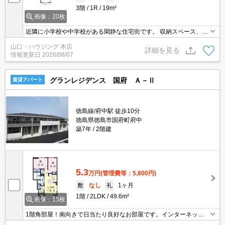
3階
1R
19m²
画像：20枚
近隣に小学校や中学校がある閑静な住宅街です。 収納スペース、エ
アコン、証明器具など多数の設備あり！ スーパーやコンビニも近く
山口・ハウジング 本店
にあります!！ 是非一度お問い合わせください。お待ちしておりま
詳細を見る
情報更新日
2026/08/07
す。
グランレジデンス 国府 Ａ－Ⅱ
賃貸アパート
徳島線/府中駅 徒歩10分
徳島県徳島市国府町府中
築7年
2階建
5.3
万円
(管理費等：5,800円)
敷
なし
礼
1ヶ月
1階
2LDK
49.6m²
画像：15枚
1階角部屋！南向きで日当たり良好なお部屋です。インターネット
無料で快適な暮らしをサポート♪エアコン2台、1坪浴室、追焚機