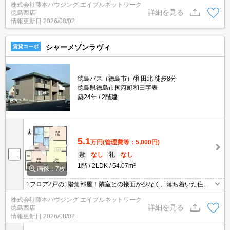
株式会社藤本ハウジング エイブルネットワーク
能、浴室乾燥機、システムキッチン、3口コンロなど設備充実。TV
詳細を見る
徳島西店
インターホンや防犯カメラも完備で安心してお住まいいただけま
情報更新日
2026/08/02
す。
シャーメゾンラヴィ
賃貸コーポ
徳島バス（徳島市）/和田北 徒歩8分
徳島県徳島市国府町和田字表
築24年
2階建
5.1
万円
(管理費等：5,000円)
敷
なし
礼
なし
1階
2LDK
54.07m²
画像：7枚
1フロア2戸の1階角部屋！隣室との接面が少なく、落ち着いた住環
境が魅力です。対面キッチンで会話を楽しみながら料理ができ、温
株式会社藤本ハウジング エイブルネットワーク
水洗浄便座やエアコン、室内洗濯機置場など設備も充実。屋根付き
詳細を見る
徳島西店
駐輪場や敷地内ゴミ置場もあり、毎日の暮らしを快適にサポートし
情報更新日
2026/08/02
ます。