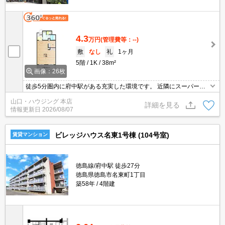
4.3
万円
(管理費等：--)
敷
なし
礼
1ヶ月
5階
1K
38m²
画像：26枚
徒歩5分圏内に府中駅がある充実した環境です。 近隣にスーパーや
コンビニ有り。 B・T別、エアコン付き、収納スペースなどその他多
山口・ハウジング 本店
数の設備があります。 お問い合わせください。
詳細を見る
情報更新日
2026/08/07
ビレッジハウス名東1号棟 (104号室)
賃貸マンション
徳島線/府中駅 徒歩27分
徳島県徳島市名東町1丁目
築58年
4階建