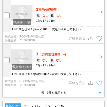
1
万円
(管理費等：--)
敷
なし
礼
なし
1階
1R
24m²
画像：8枚
LINE問合せ可！@wzy6981h←友達ID検索して下さい
株式会社 ROOMNAVI 藍住店
詳細を見る
情報更新日
2026/08/10
1.1
万円
(管理費等：--)
敷
なし
礼
なし
2階
1R
24m²
画像：16枚
LINE問合せ可！@wzy6981h←友達ID検索して下さい
株式会社 ROOMNAVI 藍住店
詳細を見る
情報更新日
2026/08/10
残り3件を表示する
ラ フォレ ドゥ・ノール
賃貸アパート