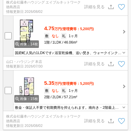
株式会社藤本ハウジング エイブルネットワーク
きで収納力も充実。追焚機能付きバスや浴室乾燥機、独立洗面台、
詳細を見る
徳島西店
温水洗浄便座など快適設備も豊富です。防犯カメラやTVインターホ
情報更新日
2026/08/02
ン、セキュリティキー、24時間管理体制を備え、防犯面にも配慮さ
れた安心の住まい
4.75
万円
(管理費等：5,200円)
敷
なし
礼
1ヶ月
1階
1LDK
46.06m²
画像：14枚
国府町人気の1LDKです♪ 浴室乾燥機、追い焚き、ウォークインクロ
ーゼット付き！ 収納たっぷりの嬉しいお部屋です。 お気軽にお問い
山口・ハウジング 本店
合わせくださいませ。
詳細を見る
情報更新日
2026/07/30
5.35
万円
(管理費等：5,200円)
敷
なし
礼
1ヶ月
2階
2LDK
57.21m²
画像：15枚
敷金・保証人不要で初期費用を抑えられます。南向き・2階最上
階、さらに1フロア2戸・角部屋で開放感とプライバシーに配慮され
株式会社藤本ハウジング エイブルネットワーク
たお部屋です。ウォークインクローゼット付きで収納も充実。追焚
詳細を見る
徳島西店
機能付きバスや浴室乾燥機、対面式キッチンなど人気設備を完備。
情報更新日
2026/08/02
防犯カメラやTVインターホン、セキュリティキー、24時間管理体制
で安心!