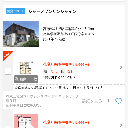
シャーメゾンサンシャイン
賃貸アパート
高徳線/板野駅 車移動9分 6.4km
徳島県板野郡上板町西分字キ々木
築21年
2階建
4.9
万円
(管理費等：5,000円)
敷
なし
礼
なし
1階
2LDK
54.07m²
画像：13枚
☆南向きのお部屋ですので、明るく、日当りも良好です!!
株式会社藤本ハウジング エイブルネットワーク
詳細を見る
藍住店
情報更新日
2026/08/03
4.9
万円
(管理費等：5,000円)