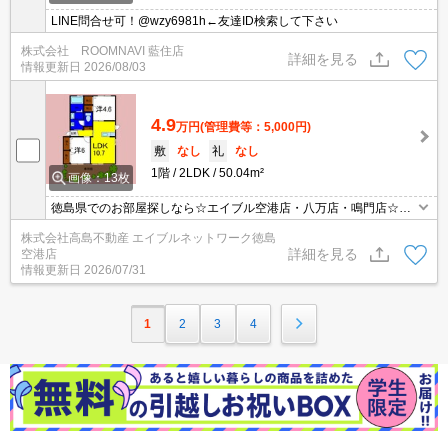
LINE問合せ可！@wzy6981h←友達ID検索して下さい
株式会社 ROOMNAVI 藍住店
詳細を見る
情報更新日
2026/08/03
4.9
万円
(管理費等：5,000円)
敷
なし
礼
なし
1階
2LDK
50.04m²
画像：13枚
徳島県でのお部屋探しなら☆エイブル空港店・八万店・鳴門店☆に
お任せを！LINE登録でお得なクーポン付き！→@701vdbki エイブ
株式会社高島不動産 エイブルネットワーク徳島
ルならネット掲載の物件どこでもご紹介可能となっております！
詳細を見る
空港店
情報更新日
2026/07/31
1
2
3
4