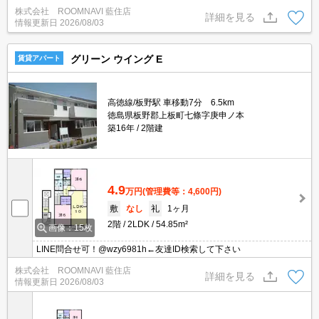
株式会社 ROOMNAVI 藍住店
詳細を見る
情報更新日
2026/08/03
グリーン ウイング E
賃貸アパート
高徳線/板野駅 車移動7分 6.5km
徳島県板野郡上板町七條字庚申ノ本
築16年
2階建
4.9
万円
(管理費等：4,600円)
敷
なし
礼
1ヶ月
2階
2LDK
54.85m²
画像：15枚
LINE問合せ可！@wzy6981h←友達ID検索して下さい
株式会社 ROOMNAVI 藍住店
詳細を見る
情報更新日
2026/08/03