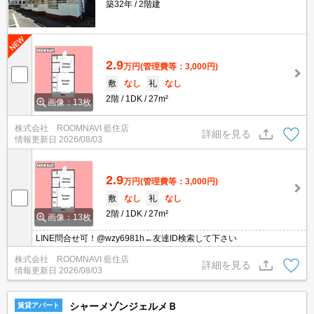
築32年
2階建
2.9
万円
(管理費等：3,000円)
敷
なし
礼
なし
2階
1DK
27m²
画像：13枚
株式会社 ROOMNAVI 藍住店
詳細を見る
情報更新日
2026/08/03
2.9
万円
(管理費等：3,000円)
敷
なし
礼
なし
2階
1DK
27m²
画像：13枚
LINE問合せ可！@wzy6981h←友達ID検索して下さい
株式会社 ROOMNAVI 藍住店
詳細を見る
情報更新日
2026/08/03
シャーメゾンジェルメＢ
賃貸アパート