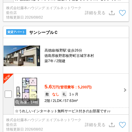
ンまで７００ｍです。・インターネット無料物件（ＤＫネット）無
株式会社藤本ハウジング エイブルネットワーク
線ルーター内蔵タイプ、直ぐ利用可能です。・追焚機能・カウンタ
詳細を見る
藍住店
ーキッチン・浴室乾燥機
情報更新日
2026/08/02
サンシーブルＣ
賃貸アパート
高徳線/板野駅 徒歩26分
徳島県板野郡板野町古城字本村
築7年
2階建
5.6
万円
(管理費等：5,200円)
敷
なし
礼
1ヶ月
2階
2LDK
57.63m²
画像：14枚
☆うれしいインターネット無料サービス付きのお部屋です♪♪
株式会社藤本ハウジング エイブルネットワーク
詳細を見る
藍住店
情報更新日
2026/08/02