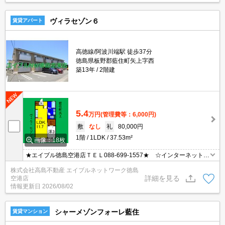
ヴィラセゾン６
賃貸アパート
高徳線/阿波川端駅 徒歩37分
徳島県板野郡藍住町矢上字西
築13年
2階建
5.4
万円
(管理費等：6,000円)
敷
なし
礼
80,000円
1階
1LDK
37.53m²
画像：18枚
★エイブル徳島空港店ＴＥＬ088-699-1557★ ☆インターネット無
料！通信費がオトク♪ ベッドルームにぴったり３帖！収納スペース
株式会社高島不動産 エイブルネットワーク徳島
広々でオススメ♪☆ ☆家賃カード払い可☆
詳細を見る
空港店
情報更新日
2026/08/02
シャーメゾンフォーレ藍住
賃貸マンション