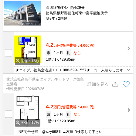
高徳線/板野駅 徒歩29分
徳島県板野郡藍住町東中富字龍池傍示
築9年
2階建
4.2
万円
(管理費等：4,000円)
敷
1ヶ月
礼
なし
1階
1K
29.85m²
画像：16枚
★エイブル徳島空港店ＴＥＬ088-699-1557★ ☆一人暮らしにオス
スメ！きれいなお部屋です！ガスコンロ付き♪☆
株式会社高島不動産 エイブルネットワーク徳島
詳細を見る
空港店
情報更新日
2026/07/26
4.2
万円
(管理費等：4,000円)
敷
1ヶ月
礼
なし
1階
1K
29.85m²
画像：17枚
LINE問合せ可！@wzy6981h←友達ID検索して下さい