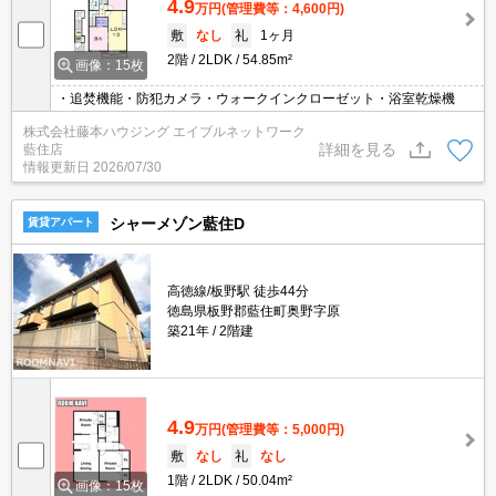
4.9
万円
(管理費等：4,600円)
敷
なし
礼
1ヶ月
2階
2LDK
54.85m²
画像：15枚
・追焚機能・防犯カメラ・ウォークインクローゼット・浴室乾燥機
株式会社藤本ハウジング エイブルネットワーク
詳細を見る
藍住店
情報更新日
2026/07/30
シャーメゾン藍住D
賃貸アパート
高徳線/板野駅 徒歩44分
徳島県板野郡藍住町奥野字原
築21年
2階建
4.9
万円
(管理費等：5,000円)
敷
なし
礼
なし
1階
2LDK
50.04m²
画像：15枚