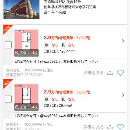
高徳線/板野駅 徒歩12分
徳島県板野郡板野町大寺字苅辺裏
築35年
2階建
2.9
万円
(管理費等：5,000円)
敷
なし
礼
なし
1階
1DK
26.44m²
画像：14枚
LINE問合せ可！@wzy6981h←友達ID検索して下さい
株式会社 ROOMNAVI 藍住店
詳細を見る
情報更新日
2026/08/03
2.9
万円
(管理費等：5,000円)
敷
なし
礼
なし
2階
1K
26.44m²
画像：14枚
LINE問合せ可！@wzy6981h←友達ID検索して下さい
株式会社 ROOMNAVI 藍住店
詳細を見る
情報更新日
2026/08/03