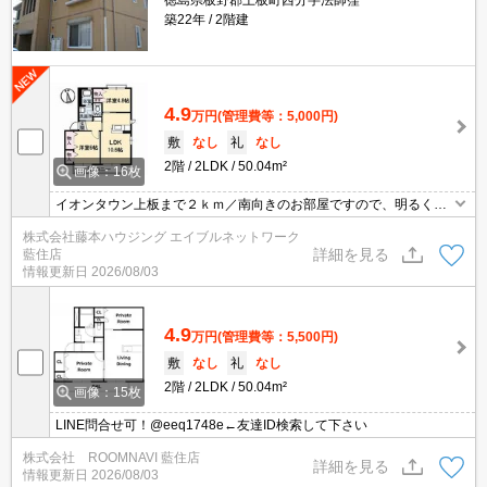
徳島県板野郡上板町西分字法師窪
築22年
2階建
4.9
万円
(管理費等：5,000円)
敷
なし
礼
なし
2階
2LDK
50.04m²
画像：16枚
イオンタウン上板まで２ｋｍ／南向きのお部屋ですので、明るく、
日当りも良好です。／エアコン2台完備！温水洗浄便座付！／高い
株式会社藤本ハウジング エイブルネットワーク
耐震性を備えた鉄骨構造の安心と安定した品質管理の工場生産体制
詳細を見る
藍住店
の信頼の積水ハウス施工
情報更新日
2026/08/03
4.9
万円
(管理費等：5,500円)
敷
なし
礼
なし
2階
2LDK
50.04m²
画像：15枚
LINE問合せ可！@eeq1748e←友達ID検索して下さい
株式会社 ROOMNAVI 藍住店
詳細を見る
情報更新日
2026/08/03