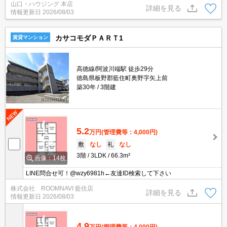
山口・ハウジング 本店
す♪ インターネット使用料無料、ペット可になっております。 是非
詳細を見る
情報更新日
2026/08/03
一度お気軽にお問合せくださいませ。
カサコモダＰＡＲＴ1
賃貸マンション
高徳線/阿波川端駅 徒歩29分
徳島県板野郡藍住町奥野字矢上前
築30年
3階建
5.2
万円
(管理費等：4,000円)
敷
なし
礼
なし
3階
3LDK
66.3m²
画像：14枚
LINE問合せ可！@wzy6981h←友達ID検索して下さい
株式会社 ROOMNAVI 藍住店
詳細を見る
情報更新日
2026/08/03
4.9
万円
(管理費等：4,000円)