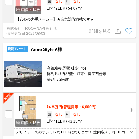
敷
なし
礼
なし
1階
2LDK
54.07m²
画像：14枚
【安心の大手メーカー】★充実設備満載です★
株式会社 ROOMNAVI 藍住店
詳細を見る
情報更新日
2026/08/03
Anne Style A棟
賃貸アパート
高徳線/板野駅 徒歩34分
徳島県板野郡藍住町東中富字西傍示
築2年
2階建
5.8
万円
(管理費等：6,000円)
敷
なし
礼
なし
1階
1LDK
43.23m²
画像：15枚
デザイナーズのオシャレな1LDKになります！ 室内広々、3口IHコン
ロ付き、エアコン付き、１坪バスルームなど 嬉しい設備いっぱいで