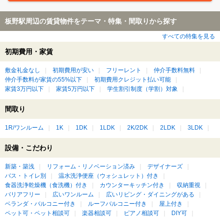
板野駅周辺の賃貸物件をテーマ・特集・間取りから探す
すべての特集を見る
初期費用・家賃
敷金礼金なし
初期費用が安い
フリーレント
仲介手数料無料
仲介手数料が家賃の55%以下
初期費用クレジット払い可能
家賃3万円以下
家賃5万円以下
学生割引制度（学割）対象
間取り
1R/ワンルーム
1K
1DK
1LDK
2K/2DK
2LDK
3LDK
設備・こだわり
新築・築浅
リフォーム・リノベーション済み
デザイナーズ
バス・トイレ別
温水洗浄便座（ウォシュレット）付き
食器洗浄乾燥機（食洗機）付き
カウンターキッチン付き
収納重視
バリアフリー
広いワンルーム
広いリビング・ダイニングがある
ベランダ・バルコニー付き
ルーフバルコニー付き
屋上付き
ペット可・ペット相談可
楽器相談可
ピアノ相談可
DIY可