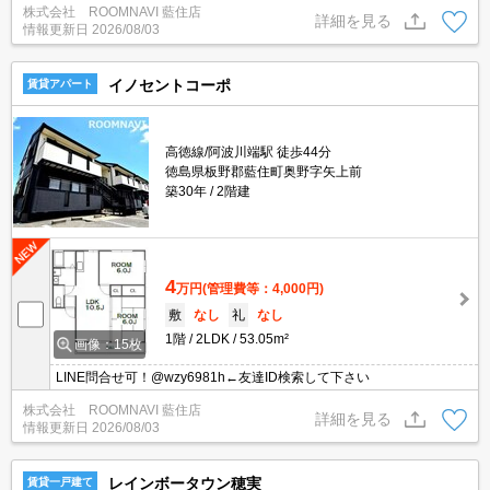
株式会社 ROOMNAVI 藍住店
詳細を見る
情報更新日
2026/08/03
イノセントコーポ
賃貸アパート
高徳線/阿波川端駅 徒歩44分
徳島県板野郡藍住町奥野字矢上前
築30年
2階建
4
万円
(管理費等：4,000円)
敷
なし
礼
なし
1階
2LDK
53.05m²
画像：15枚
LINE問合せ可！@wzy6981h←友達ID検索して下さい
株式会社 ROOMNAVI 藍住店
詳細を見る
情報更新日
2026/08/03
レインボータウン穂実
賃貸一戸建て