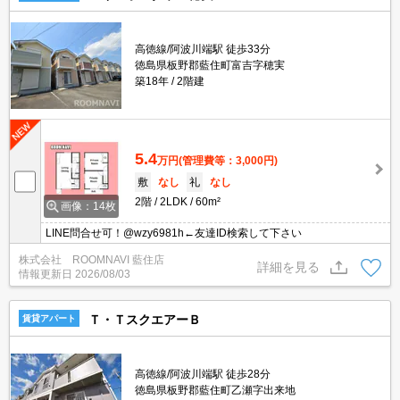
高徳線/阿波川端駅 徒歩33分
徳島県板野郡藍住町富吉字穂実
築18年
2階建
5.4
万円
(管理費等：3,000円)
敷
なし
礼
なし
2階
2LDK
60m²
画像：14枚
LINE問合せ可！@wzy6981h←友達ID検索して下さい
株式会社 ROOMNAVI 藍住店
詳細を見る
情報更新日
2026/08/03
Ｔ・ＴスクエアーＢ
賃貸アパート
高徳線/阿波川端駅 徒歩28分
徳島県板野郡藍住町乙瀬字出来地