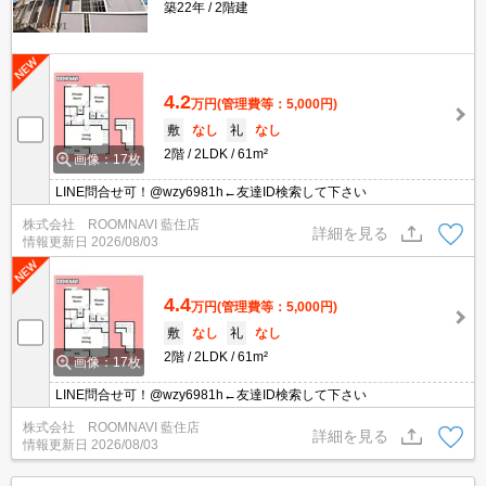
築22年
2階建
4.2
万円
(管理費等：5,000円)
敷
なし
礼
なし
2階
2LDK
61m²
画像：17枚
LINE問合せ可！@wzy6981h←友達ID検索して下さい
株式会社 ROOMNAVI 藍住店
詳細を見る
情報更新日
2026/08/03
4.4
万円
(管理費等：5,000円)
敷
なし
礼
なし
2階
2LDK
61m²
画像：17枚
LINE問合せ可！@wzy6981h←友達ID検索して下さい
株式会社 ROOMNAVI 藍住店
詳細を見る
情報更新日
2026/08/03