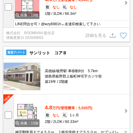
敷
なし
礼
なし
1階
3LDK
66.3m²
画像：19枚
LINE問合せ可！@wzy6981h←友達ID検索して下さい
株式会社 ROOMNAVI 藍住店
詳細を見る
情報更新日
2026/08/03
サンリット コアＢ
賃貸アパート
高徳線/板野駅 車移動8分 5.7km
徳島県板野郡上板町神宅字カジヤ前
築19年
2階建
4.8
万円
(管理費等：5,500円)
敷
なし
礼
1ヶ月
2階
2LDK
60.33m²
画像：15枚
神宅郵便局まで４５０ｍ、上板中学校まで５５０ｍ、セブンイレブ