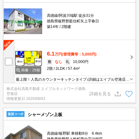
高徳線/阿波川端駅 徒歩31分
徳島県板野郡藍住町矢上字春日
築14年
2階建
6.1
万円
(管理費等：5,000円)
敷
なし
礼
10,000円
2階
2LDK
57.4m²
画像：26枚
最上階！人気のカウンターキッチンタイプ♪詳細はエイブル空港店ま
で088-699-1557
株式会社高島不動産 エイブルネットワーク徳島
詳細を見る
空港店
情報更新日
2026/08/03
シャーメゾン上板
賃貸コーポ
高徳線/板野駅 車移動9分 6.4km