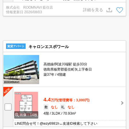
株式会社 ROOMNAVI 藍住店
詳細を見る
情報更新日
2026/08/03
キャロンエスポワール
賃貸アパート
高徳線/阿波川端駅 徒歩33分
徳島県板野郡藍住町矢上字春日
築37年
4階建
4.4
万円
(管理費等：3,000円)
敷
なし
礼
なし
4階
3LDK
70.93m²
画像：14枚
LINE問合せ可！@wzy6981h←友達ID検索して下さい