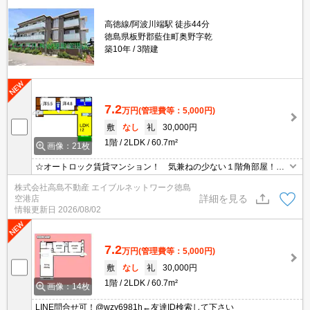
高徳線/阿波川端駅 徒歩44分
徳島県板野郡藍住町奥野字乾
築10年
3階建
7.2
万円
(管理費等：5,000円)
敷
なし
礼
30,000円
1階
2LDK
60.7m²
画像：21枚
☆オートロック賃貸マンション！ 気兼ねの少ない１階角部屋！
ファミリー様にもオススメの２ＬＤＫ！☆ ★エイブル徳島空港店
株式会社高島不動産 エイブルネットワーク徳島
まで★電話088-699-1557 メールやＬＩＮＥのお問合せも可能で
詳細を見る
空港店
す！
情報更新日
2026/08/02
7.2
万円
(管理費等：5,000円)
敷
なし
礼
30,000円
1階
2LDK
60.7m²
画像：14枚
LINE問合せ可！@wzy6981h←友達ID検索して下さい