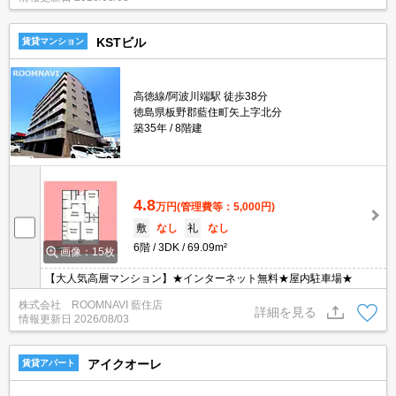
KSTビル
賃貸マンション
高徳線/阿波川端駅 徒歩38分
徳島県板野郡藍住町矢上字北分
築35年
8階建
4.8
万円
(管理費等：5,000円)
敷
なし
礼
なし
6階
3DK
69.09m²
画像：15枚
【大人気高層マンション】★インターネット無料★屋内駐車場★
株式会社 ROOMNAVI 藍住店
詳細を見る
情報更新日
2026/08/03
アイクオーレ
賃貸アパート