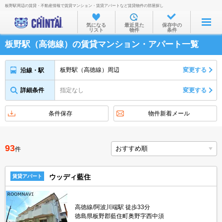
板野駅周辺の賃貸・不動産情報で賃貸マンション・賃貸アパートなど賃貸物件の部屋探し
お部屋を探す
気になる
最近見た
保存中の
リスト
物件
条件
沿線・駅から
板野駅（高徳線）の賃貸マンション・アパート一覧
住所から
家賃相場から
板野駅（高徳線）周辺
変更する
沿線・駅
通勤通学時間から
詳細条件
指定なし
変更する
物件特集から
条件保存
物件新着メール
不動産会社から
TOP
93
件
ウッディ藍住
賃貸アパート
高徳線/阿波川端駅 徒歩33分
徳島県板野郡藍住町奥野字西中須