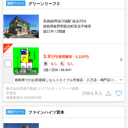
グリーンリーフＣ
賃貸アパート
高徳線/阿波川端駅 徒歩25分
徳島県板野郡藍住町富吉字穂実
築21年
2階建
3.9
万円
(管理費等：5,220円)
敷
なし
礼
なし
1階
2DK
46.6m²
画像：16枚
徳島県でのお部屋探しなら☆エイブル空港店・八万店・鳴門店☆に
お任せを！LINE登録でお得なクーポン付き！→@701vdbki エイブ
株式会社高島不動産 エイブルネットワーク徳島
ルならネット掲載の物件どこでもご紹介可能となっております！
詳細を見る
空港店
情報更新日
2026/07/30
ファインハイツ宮本
賃貸アパート