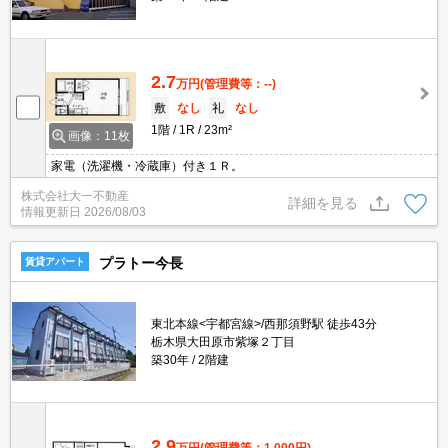
2.7
万円
(管理費等：--)
敷
なし
礼
なし
1階
1R
23m²
画像：11枚
家電（洗濯機・冷蔵庫）付き１Ｒ。
株式会社大一不動産
詳細を見る
情報更新日
2026/08/03
プラトー今長
賃貸アパート
東北本線<宇都宮線>/西那須野駅 徒歩43分
栃木県大田原市紫塚２丁目
築30年
2階建
2.9