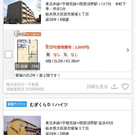
東北本線<宇都宮線>/西那須野駅 バス7分 本町下
車：停歩1分
栃木県大田原市紫塚１丁目
築28年
4階建
5
万円
(管理費等：2,000円)
敷
なし
礼
なし
4階
2LDK
61.38m²
画像：18枚
紫塚の2LDK！最上階です！
株式会社大一不動産
詳細を見る
情報更新日
2026/08/03
むぎくらＤＩハイツ
賃貸アパート
東北本線<宇都宮線>/西那須野駅 徒歩43分
栃木県大田原市紫塚３丁目
築29年
2階建