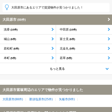
大田原市にあるエリアで賃貸物件が見つかりました！
大田原市
(88件)
浅香
中田原
(10件)
(10件)
城山
富士見
(6件)
(6件)
若松町
北金丸
(6件)
(5件)
本町
若草
(5件)
(5件)
もっと見る
大田原市紫塚周辺のエリアで物件が見つかりました
大田原市(88件)
那須塩原市(25件)
矢板市(9件)