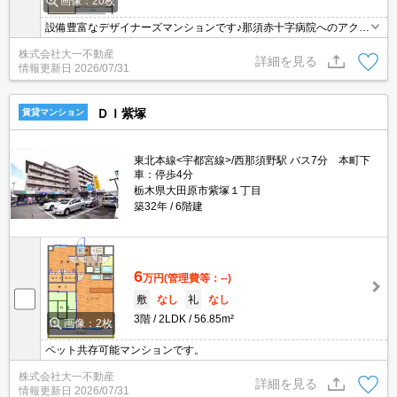
画像：20枚
設備豊富なデザイナーズマンションです♪那須赤十字病院へのアクセ
スが良好です！
株式会社大一不動産
詳細を見る
情報更新日
2026/07/31
ＤＩ紫塚
賃貸マンション
東北本線<宇都宮線>/西那須野駅 バス7分 本町下
車：停歩4分
栃木県大田原市紫塚１丁目
築32年
6階建
6
万円
(管理費等：--)
敷
なし
礼
なし
3階
2LDK
56.85m²
画像：2枚
ペット共存可能マンションです。
株式会社大一不動産
詳細を見る
情報更新日
2026/07/31