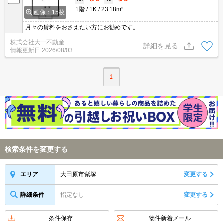
1階
1K
23.18m²
画像：15枚
月々の賃料をおさえたい方にお勧めです。
株式会社大一不動産
詳細を見る
情報更新日
2026/08/03
1
検索条件を変更する
大田原市紫塚
変更する
エリア
詳細条件
指定なし
変更する
条件保存
物件新着メール