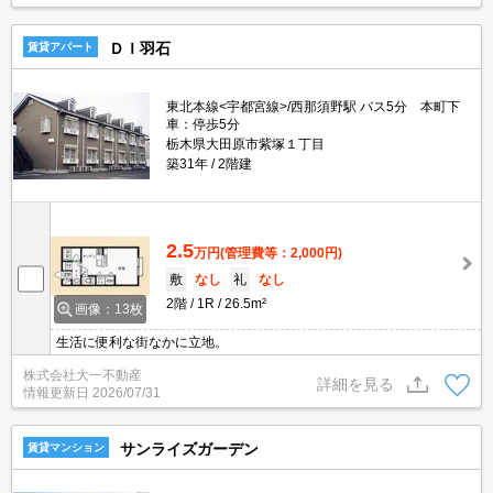
ＤＩ羽石
賃貸アパート
東北本線<宇都宮線>/西那須野駅 バス5分 本町下
車：停歩5分
栃木県大田原市紫塚１丁目
築31年
2階建
2.5
万円
(管理費等：2,000円)
敷
なし
礼
なし
2階
1R
26.5m²
画像：13枚
生活に便利な街なかに立地。
株式会社大一不動産
詳細を見る
情報更新日
2026/07/31
サンライズガーデン
賃貸マンション