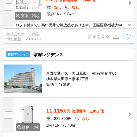
万円
(管理費等：1,000円)
敷
なし
礼
なし
2階
1K
19.84m²
画像：23枚
ロフト付きで、高い天井で解放感があります。国際医療福祉大学生
限定で、冷蔵庫・洗濯機・電子レンジを付けることができます。
株式会社大一不動産
詳細を見る
情報更新日
2026/08/03
紫塚レジデンス
賃貸マンション
東野交通バス（大田原市･･･/稲荷前 徒歩6分
栃木県大田原市紫塚1丁目
築46年
9階建
11.115
万円
(管理費等：1,852円)
敷
222,300円
礼
なし
1階
1R
73.48m²
画像：2枚