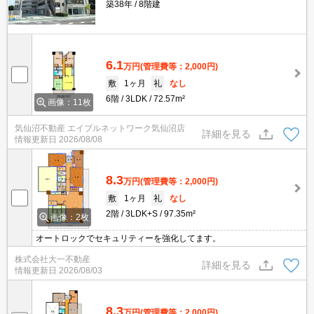
築38年
8階建
6.1
万円
(管理費等：2,000円)
敷
1ヶ月
礼
なし
6階
3LDK
72.57m²
画像：11枚
気仙沼不動産 エイブルネットワーク気仙沼店
詳細を見る
情報更新日
2026/08/08
8.3
万円
(管理費等：2,000円)
敷
1ヶ月
礼
なし
2階
3LDK+S
97.35m²
画像：2枚
オートロックでセキュリティーを強化してます。
株式会社大一不動産
詳細を見る
情報更新日
2026/08/03
8.3
万円
(管理費等：2,000円)