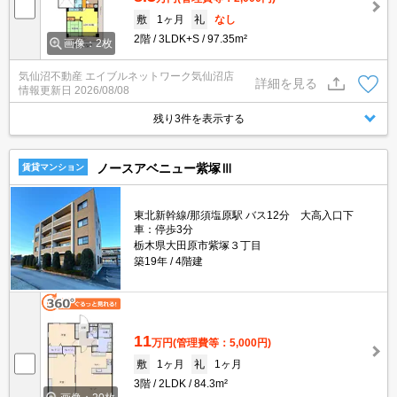
敷
1ヶ月
礼
なし
2階
3LDK+S
97.35m²
画像：2枚
気仙沼不動産 エイブルネットワーク気仙沼店
詳細を見る
情報更新日
2026/08/08
残り3件を表示する
ノースアベニュー紫塚Ⅲ
賃貸マンション
東北新幹線/那須塩原駅 バス12分 大高入口下
車：停歩3分
栃木県大田原市紫塚３丁目
築19年
4階建
11
万円
(管理費等：5,000円)
敷
1ヶ月
礼
1ヶ月
3階
2LDK
84.3m²