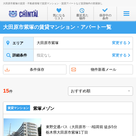
大田原市紫塚の賃貸・不動産情報で賃貸マンション・賃貸アパートなど賃貸物件の部屋探し
お部屋を探す
気になる
最近見た
保存中の
リスト
物件
条件
沿線・駅から
大田原市紫塚の賃貸マンション・アパート一覧
住所から
家賃相場から
大田原市紫塚
変更する
エリア
通勤通学時間から
詳細条件
指定なし
変更する
物件特集から
条件保存
物件新着メール
不動産会社から
TOP
15
件
紫塚メゾン
賃貸マンション
東野交通バス（大田原市･･･/稲荷前 徒歩5分
栃木県大田原市紫塚1丁目