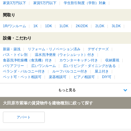
家賃3万円以下
家賃5万円以下
学生割引制度（学割）対象
間取り
1R/ワンルーム
1K
1DK
1LDK
2K/2DK
2LDK
3LDK
設備・こだわり
新築・築浅
リフォーム・リノベーション済み
デザイナーズ
バス・トイレ別
温水洗浄便座（ウォシュレット）付き
食器洗浄乾燥機（食洗機）付き
カウンターキッチン付き
収納重視
バリアフリー
広いワンルーム
広いリビング・ダイニングがある
ベランダ・バルコニー付き
ルーフバルコニー付き
屋上付き
ペット可・ペット相談可
楽器相談可
ピアノ相談可
DIY可
もっと見る
大田原市紫塚の賃貸物件を建物種別に絞って探す
アパート