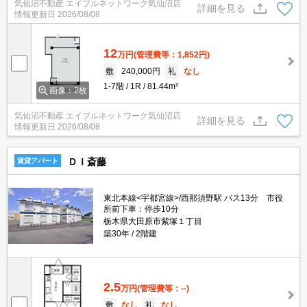
気仙沼不動産 エイブルネットワーク気仙沼店
詳細を見る
情報更新日
2026/08/08
12
万円
(管理費等：1,852円)
敷
240,000円
礼
なし
1-7階
1R
81.44m²
画像：2枚
気仙沼不動産 エイブルネットワーク気仙沼店
詳細を見る
情報更新日
2026/08/08
ＤＩ斎藤
賃貸アパート
東北本線<宇都宮線>/西那須野駅 バス13分 市役
所前下車：停歩10分
栃木県大田原市紫塚１丁目
築30年
2階建
2.5
万円
(管理費等：--)
敷
なし
礼
なし