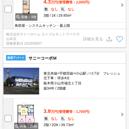
4.3
万円
(管理費等：2,000円)
敷
なし
礼
なし
3階
1K
29.95m²
画像：4枚
角部屋・システムキッチン・最上階
株式会社サトーホーム エイブルネットワーク小
詳細を見る
山本店
情報更新日
2026/08/07
サニーコーポＭ
賃貸アパート
東北本線<宇都宮線>/小山駅 バス7分 フレッシュ
北下車：停歩4分
栃木県小山市城北１丁目
築34年
2階建
3.9
万円
(管理費等：1,700円)
敷
なし
礼
なし
2階
2DK
39.73m²
画像：20枚