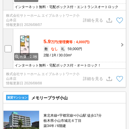
インターネット無料・宅配ボックス付・エントランスオートロック
株式会社サトーホーム エイブルネットワーク小
詳細を見る
山本店
情報更新日
2026/08/07
5.9
万円
(管理費等：4,000円)
敷
なし
礼
59,000円
2階
1R
30.03m²
画像：24枚
インターネット無料・宅配ボックス付・オートロック！
株式会社サトーホーム エイブルネットワーク小
詳細を見る
山本店
情報更新日
2026/08/08
メモリープラザ小山
賃貸マンション
東北本線<宇都宮線>/小山駅 徒歩17分
栃木県小山市城北６丁目
築34年
6階建