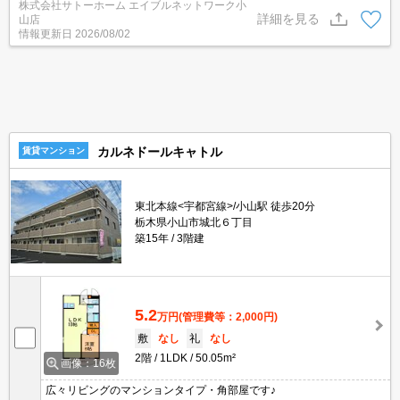
株式会社サトーホーム エイブルネットワーク小
詳細を見る
山店
情報更新日
2026/08/02
カルネドールキャトル
賃貸マンション
東北本線<宇都宮線>/小山駅 徒歩20分
栃木県小山市城北６丁目
築15年
3階建
5.2
万円
(管理費等：2,000円)
敷
なし
礼
なし
2階
1LDK
50.05m²
画像：16枚
広々リビングのマンションタイプ・角部屋です♪