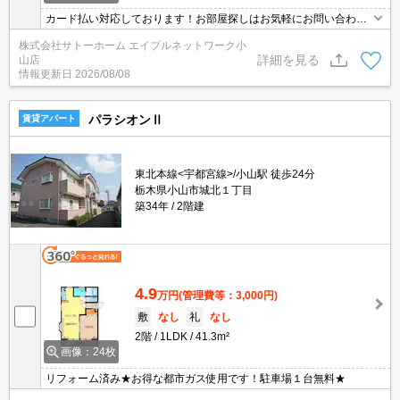
カード払い対応しております！お部屋探しはお気軽にお問い合わせ
ください。
株式会社サトーホーム エイブルネットワーク小
詳細を見る
山店
情報更新日
2026/08/08
パラシオンⅡ
賃貸アパート
東北本線<宇都宮線>/小山駅 徒歩24分
栃木県小山市城北１丁目
築34年
2階建
4.9
万円
(管理費等：3,000円)
敷
なし
礼
なし
2階
1LDK
41.3m²
画像：24枚
リフォーム済み★お得な都市ガス使用です！駐車場１台無料★