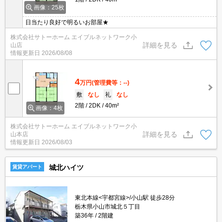
画像：25枚
日当たり良好で明るいお部屋★
株式会社サトーホーム エイブルネットワーク小
詳細を見る
山店
情報更新日
2026/08/08
4
万円
(管理費等：--)
敷
なし
礼
なし
2階
2DK
40m²
画像：4枚
株式会社サトーホーム エイブルネットワーク小
詳細を見る
山本店
情報更新日
2026/08/03
城北ハイツ
賃貸アパート
東北本線<宇都宮線>/小山駅 徒歩28分
栃木県小山市城北５丁目
築36年
2階建