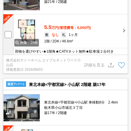
築21年
2階建
5.5
万円
(管理費等：6,000円)
敷
なし
礼
1ヶ月
1階
2DK
46.6m²
画像：28枚
荷物を運びやすい★1階角★CATVネット無料★駐車場２台付き
株式会社サトーホーム エイブルネットワーク小
詳細を見る
山店
情報更新日
2026/08/03
東北本線<宇都宮線> 小山駅 2階建 築17年
賃貸アパート
東北本線<宇都宮線>/小山駅 車移動8分 2.4km
栃木県小山市城北３丁目
築17年
2階建