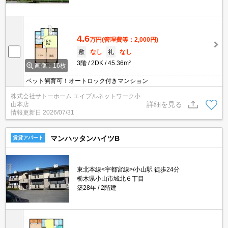
4.6
万円
(管理費等：2,000円)
敷
なし
礼
なし
3階
2DK
45.36m²
画像：16枚
ペット飼育可！オートロック付きマンション
株式会社サトーホーム エイブルネットワーク小
詳細を見る
山本店
情報更新日
2026/07/31
マンハッタンハイツB
賃貸アパート
東北本線<宇都宮線>/小山駅 徒歩24分
栃木県小山市城北６丁目
築28年
2階建