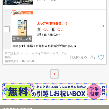
3.6
万円
(管理費等：--)
敷
なし
礼
なし
2階
1K
25.92m²
画像：14枚
南向き★駐車場１台無料★商業施設近隣にあり★
株式会社サトーホーム エイブルネットワーク小
詳細を見る
山店
情報更新日
2026/08/03
1