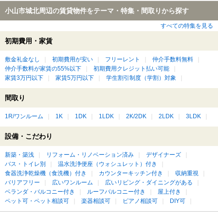
小山市城北周辺の賃貸物件をテーマ・特集・間取りから探す
すべての特集を見る
初期費用・家賃
敷金礼金なし
初期費用が安い
フリーレント
仲介手数料無料
仲介手数料が家賃の55%以下
初期費用クレジット払い可能
家賃3万円以下
家賃5万円以下
学生割引制度（学割）対象
間取り
1R/ワンルーム
1K
1DK
1LDK
2K/2DK
2LDK
3LDK
設備・こだわり
新築・築浅
リフォーム・リノベーション済み
デザイナーズ
バス・トイレ別
温水洗浄便座（ウォシュレット）付き
食器洗浄乾燥機（食洗機）付き
カウンターキッチン付き
収納重視
バリアフリー
広いワンルーム
広いリビング・ダイニングがある
ベランダ・バルコニー付き
ルーフバルコニー付き
屋上付き
ペット可・ペット相談可
楽器相談可
ピアノ相談可
DIY可