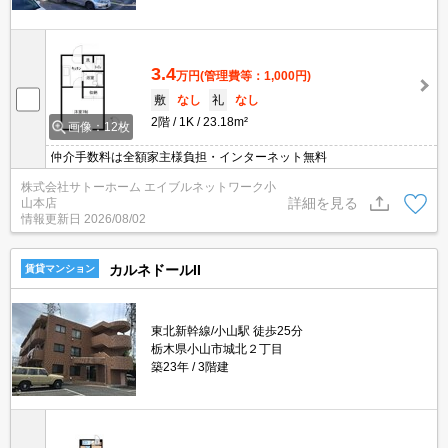
3.4
万円
(管理費等：1,000円)
敷
なし
礼
なし
2階
1K
23.18m²
画像：12枚
仲介手数料は全額家主様負担・インターネット無料
株式会社サトーホーム エイブルネットワーク小
詳細を見る
山本店
情報更新日
2026/08/02
カルネドールII
賃貸マンション
東北新幹線/小山駅 徒歩25分
栃木県小山市城北２丁目
築23年
3階建