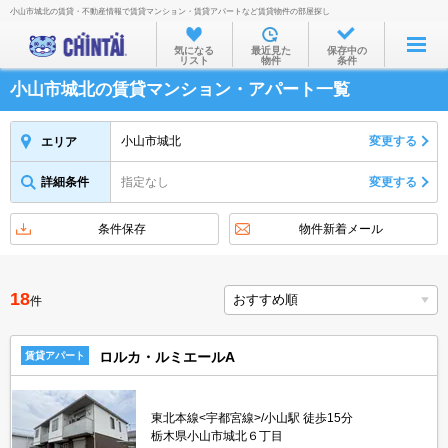
小山市城北の賃貸・不動産情報で賃貸マンション・賃貸アパートなど賃貸物件の部屋探し
お部屋を探す
気になる
最近見た
保存中の
リスト
物件
条件
沿線・駅から
小山市城北の賃貸マンション・アパート一覧
住所から
家賃相場から
小山市城北
変更する
エリア
通勤通学時間から
詳細条件
指定なし
変更する
物件特集から
条件保存
物件新着メール
不動産会社から
TOP
18
件
ロルカ・ルミエールA
賃貸アパート
東北本線<宇都宮線>/小山駅 徒歩15分
栃木県小山市城北６丁目