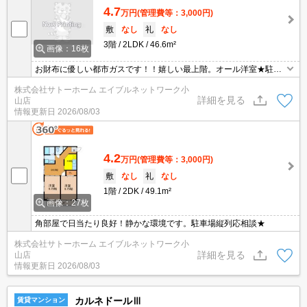
4.7
万円
(管理費等：3,000円)
敷
なし
礼
なし
3階
2LDK
46.6m²
画像：16枚
お財布に優しい都市ガスです！！嬉しい最上階。オール洋室★駐車
場縦列応相談★
株式会社サトーホーム エイブルネットワーク小
詳細を見る
山店
情報更新日
2026/08/03
4.2
万円
(管理費等：3,000円)
敷
なし
礼
なし
1階
2DK
49.1m²
画像：27枚
角部屋で日当たり良好！静かな環境です。駐車場縦列応相談★
株式会社サトーホーム エイブルネットワーク小
詳細を見る
山店
情報更新日
2026/08/03
カルネドールⅢ
賃貸マンション