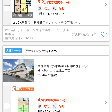
5.2
万円
(管理費等：--)
敷
なし
礼
なし
2階
2LDK
55.2m²
画像：14枚
２LDK角部屋！初期費用クレジット決済可能です。
株式会社サトーホーム エイブルネットワーク小
詳細を見る
山本店
情報更新日
2026/08/08
アーバンシティPart-Ⅰ
賃貸アパート
東北本線<宇都宮線>/小山駅 徒歩22分
栃木県小山市城北１丁目
築34年
2階建
4
万円
(管理費等：--)
敷
なし
礼
なし
1階
2DK
40m²