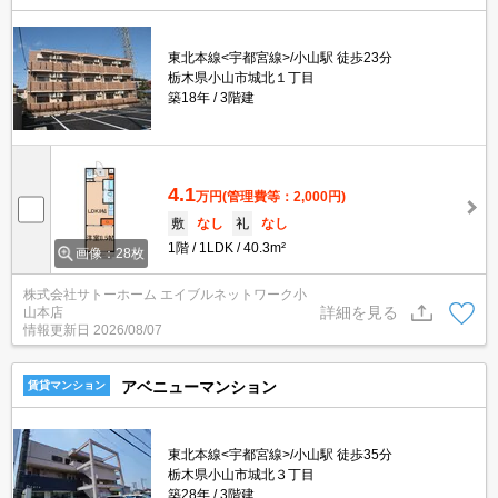
東北本線<宇都宮線>/小山駅 徒歩23分
栃木県小山市城北１丁目
築18年
3階建
4.1
万円
(管理費等：2,000円)
敷
なし
礼
なし
1階
1LDK
40.3m²
画像：28枚
株式会社サトーホーム エイブルネットワーク小
詳細を見る
山本店
情報更新日
2026/08/07
アベニューマンション
賃貸マンション
東北本線<宇都宮線>/小山駅 徒歩35分
栃木県小山市城北３丁目
築28年
3階建