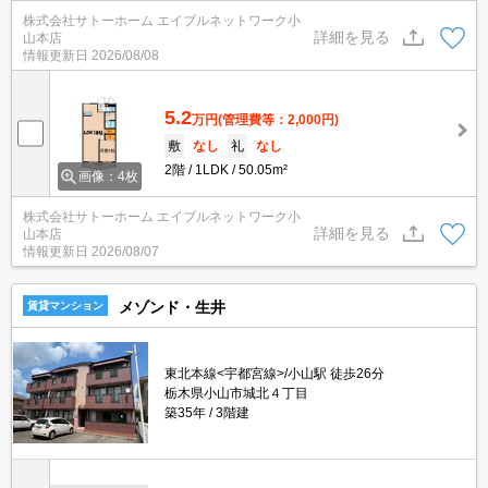
株式会社サトーホーム エイブルネットワーク小
詳細を見る
山本店
情報更新日
2026/08/08
5.2
万円
(管理費等：2,000円)
敷
なし
礼
なし
2階
1LDK
50.05m²
画像：4枚
株式会社サトーホーム エイブルネットワーク小
詳細を見る
山本店
情報更新日
2026/08/07
メゾンド・生井
賃貸マンション
東北本線<宇都宮線>/小山駅 徒歩26分
栃木県小山市城北４丁目
築35年
3階建