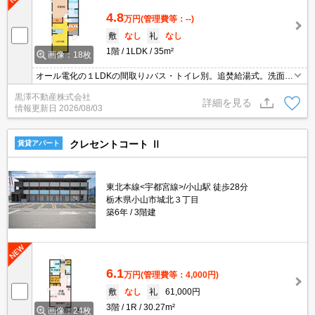
4.8
万円
(管理費等：--)
敷
なし
礼
なし
1階
1LDK
35m²
画像：18枚
オール電化の１LDKの間取り♪バス・トイレ別。追焚給湯式。洗面化
粧台付き。
黒澤不動産株式会社
詳細を見る
情報更新日
2026/08/03
クレセントコート Ⅱ
賃貸アパート
東北本線<宇都宮線>/小山駅 徒歩28分
栃木県小山市城北３丁目
築6年
3階建
6.1
万円
(管理費等：4,000円)
敷
なし
礼
61,000円
3階
1R
30.27m²
画像：24枚