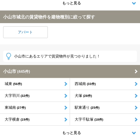
もっと見る
小山市城北の賃貸物件を建物種別に絞って探す
アパート
小山市にあるエリアで賃貸物件が見つかりました！
小山市
(445件)
城東
西城南
(56件)
(33件)
大字羽川
犬塚
(32件)
(28件)
東城南
駅東通り
(27件)
(25件)
大字横倉
大字千駄塚
(19件)
(18件)
もっと見る