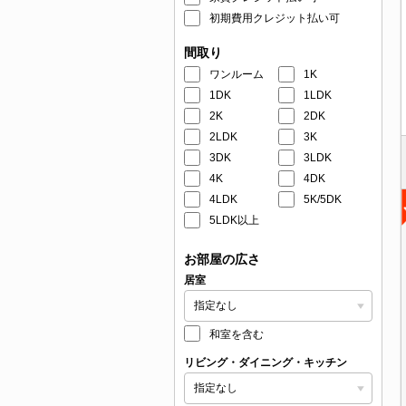
初期費用クレジット払い可
間取り
ワンルーム
1K
1DK
1LDK
2K
2DK
2LDK
3K
3DK
3LDK
4K
4DK
4LDK
5K/5DK
5LDK以上
お部屋の広さ
居室
和室を含む
リビング・ダイニング・キッチン