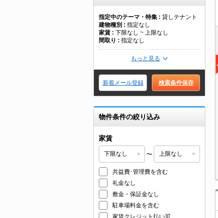
指定中のテーマ・特集
貸しテナント
建物種別
指定なし
家賃
下限なし ~ 上限なし
間取り
指定なし
もっと見る
新着メール登録
検索条件保存
物件条件の絞り込み
家賃
〜
共益費･管理費を含む
礼金なし
敷金・保証金なし
駐車場料金を含む
家賃クレジット払い可