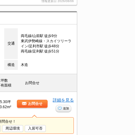
情報更新日
2026/08/06
両毛線/山前駅 徒歩9分
東武伊勢崎線・スカイツリーラ
交通
イン/足利市駅 徒歩48分
両毛線/足利駅 徒歩51分
構造
木造
坪数
お問合せ
専有面積
詳細を見る
5.30坪
お問合せ
3.62m²
追加
料問合せ！
周辺環境
入居可否