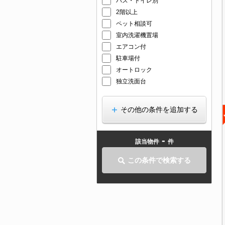
バス・トイレ別
2階以上
ペット相談可
室内洗濯機置場
エアコン付
駐車場付
オートロック
独立洗面台
その他の条件を追加する
-
該当物件
件
この条件で検索する