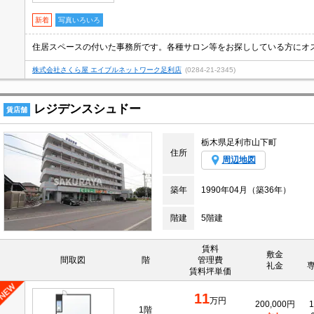
新着
写真いろいろ
株式会社さくら屋 エイブルネットワーク足利店
(0284-21-2345)
レジデンスシュドー
賃店舗
栃木県足利市山下町
住所
周辺地図
築年
1990年04月（築36年）
階建
5階建
賃料
敷金
間取図
階
管理費
礼金
賃料坪単価
11
万円
200,000円
1
1階