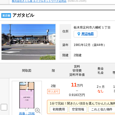
株式会社さくら屋 エイブルネットワーク足利店
(0284-21-2345)
アガタビル
賃店舗
栃木県足利市八幡町１丁目
住所
周辺地図
築年
1981年12月（築44年）
階建
2階建
賃料
敷金
間取図
階
管理費
礼金
賃料坪単価
11
万円
2階
2ヶ月
1
--
なし
即入居可
0.9183万円
1分で完結！聞きたい項目を選んでかんたん無
初期費用
空室情報
これと似た物件
画像：26枚