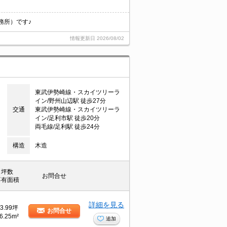
務所）です♪
情報更新日
2026/08/02
東武伊勢崎線・スカイツリーラ
イン/野州山辺駅 徒歩27分
交通
東武伊勢崎線・スカイツリーラ
イン/足利市駅 徒歩20分
両毛線/足利駅 徒歩24分
構造
木造
坪数
お問合せ
専有面積
詳細を見る
3.99坪
お問合せ
6.25m²
追加