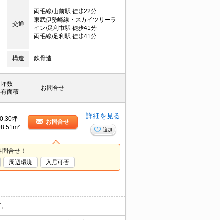
両毛線/山前駅 徒歩22分
東武伊勢崎線・スカイツリーラ
交通
イン/足利市駅 徒歩41分
両毛線/足利駅 徒歩41分
構造
鉄骨造
坪数
お問合せ
専有面積
詳細を見る
0.30坪
お問合せ
98.51m²
追加
料問合せ！
周辺環境
入居可否
可。