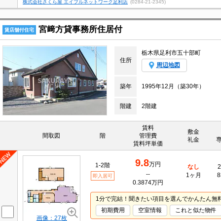
株式会社さくら屋 エイブルネットワーク足利店
(0284-21-2345)
宮﨑方貸事務所住居付
賃店舗付住宅
栃木県足利市五十部町
住所
周辺地図
築年
1995年12月（築30年）
階建
2階建
賃料
敷金
間取図
階
管理費
礼金
賃料坪単価
9.8
万円
1-2階
なし
2
--
1ヶ月
8
即入居可
0.3874万円
1分で完結！聞きたい項目を選んでかんたん無
初期費用
空室情報
これと似た物件
画像：27枚