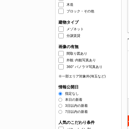
木造
ブロック・その他
建物タイプ
メゾネット
分譲賃貸
画像の有無
間取り図あり
外観･内観写真あり
360° パノラマ写真あり
※一部エリア対象外(埼玉など)
情報公開日
指定なし
本日の新着
3日以内の新着
7日以内の新着
人気のこだわり条件