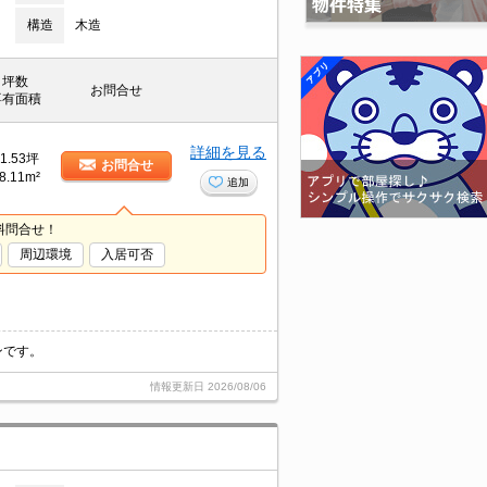
構造
木造
坪数
お問合せ
専有面積
詳細を見る
1.53坪
お問合せ
8.11m²
追加
料問合せ！
周辺環境
入居可否
ンです。
情報更新日
2026/08/06