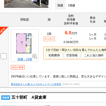
階建
1階建
賃料
敷金
間取図
階
管理費
礼金
賃料坪単価
6.5
万円
1階
1ヶ月
1
--
1ヶ月
3
即入居可
0.5638万円
1分で完結！聞きたい項目を選んでかんたん無
初期費用
空室情報
これと似た物件
画像：22枚
本日の新着
293号線沿いに位置しています。道路に面した西面は、窓も大きなデザイ
株式会社さくら屋 エイブルネットワーク足利店
(0284-21-2345)
五十部町 A貸倉庫
貸倉庫