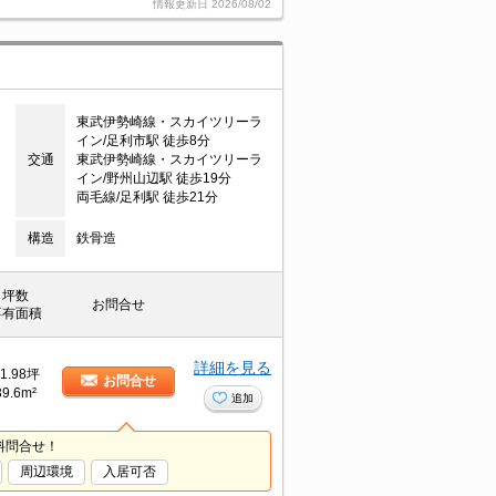
情報更新日
2026/08/02
東武伊勢崎線・スカイツリーラ
イン/足利市駅 徒歩8分
交通
東武伊勢崎線・スカイツリーラ
イン/野州山辺駅 徒歩19分
両毛線/足利駅 徒歩21分
構造
鉄骨造
坪数
お問合せ
専有面積
詳細を見る
1.98坪
お問合せ
39.6m²
追加
料問合せ！
周辺環境
入居可否