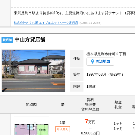
東武足利市駅より徒歩約10分。主要道路沿いにあります貸テナント（貸事
株式会社さくら屋 エイブルネットワーク足利店
(0284-21-2345)
中山方貸店舗
賃店舗
栃木県足利市緑町２丁目
住所
周辺地図
築年
1997年03月（築29年）
階建
1階建
賃料
敷金
間取図
階
管理費
礼金
賃料坪単価
7
万円
1階
1ヶ月
1
--
1ヶ月
4
即入居可
0.5003万円