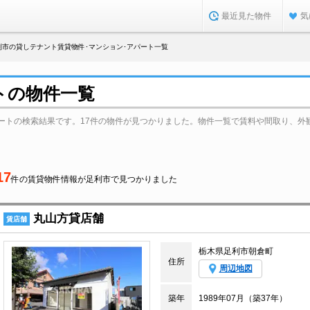
最近見た物件
気
利市の貸しテナント賃貸物件･マンション･アパート一覧
トの物件一覧
ートの検索結果です。17件の物件が見つかりました。物件一覧で賃料や間取り、外
17
件の賃貸物件情報が足利市で見つかりました
丸山方貸店舗
賃店舗
栃木県足利市朝倉町
住所
周辺地図
築年
1989年07月（築37年）