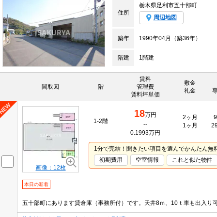
栃木県足利市五十部町
住所
周辺地図
築年
1990年04月（築36年）
階建
1階建
賃料
敷金
間取図
階
管理費
礼金
賃料坪単価
18
万円
2ヶ月
9
1-2階
--
1ヶ月
2
0.1993万円
1分で完結！聞きたい項目を選んでかんたん無
初期費用
空室情報
これと似た物件
画像：12枚
本日の新着
五十部町にあります貸倉庫（事務所付）です。天井8ｍ、10ｔ車も出入り