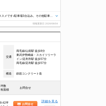
住居スペースの付いた事務所です。各種サロン等をお探ししている方にオススメです♪駐車場3台込み。その他駐車場が必要な場合は1台に付き3,000円／月。
情報更新日
2026/08/04
両毛線/山前駅 徒歩8分
東武伊勢崎線・スカイツリーラ
交通
イン/足利市駅 徒歩57分
両毛線/足利駅 徒歩57分
構造
鉄筋コンクリート造
坪数
お問合せ
専有面積
詳細を見る
9.42坪
お問合せ