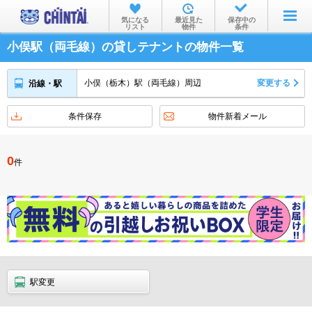
お部屋を探す
気になる
最近見た
保存中の
リスト
物件
条件
沿線・駅から
小俣駅（両毛線）の貸しテナントの物件一覧
住所から
小俣（栃木）駅（両毛線）周辺
変更する
沿線・駅
家賃相場から
条件保存
物件新着メール
通勤通学時間から
物件特集から
0
件
不動産会社から
TOP
駅変更