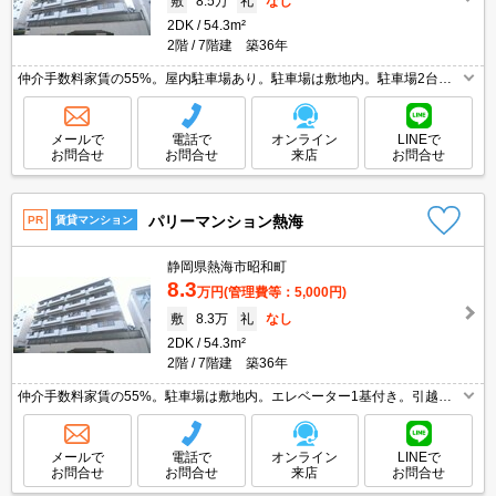
敷
8.5万
礼
なし
2DK
54.3m²
2階
7階建 築36年
仲介手数料家賃の55%。屋内駐車場あり。駐車場は敷地内。駐車場2台可
(1台目と同額)。2階角部屋。エレベーター1基付き。初期費用・家賃カード
払い可。引越指定業者あり。エアコン2基付き。
メールで
電話で
オンライン
LINEで
お問合せ
お問合せ
来店
お問合せ
パリーマンション熱海
PR
賃貸マンション
静岡県熱海市昭和町
8.3
万円
(管理費等：5,000円)
敷
8.3万
礼
なし
2DK
54.3m²
2階
7階建 築36年
仲介手数料家賃の55%。駐車場は敷地内。エレベーター1基付き。引越指
定業者あり。2階角部屋。洗面化粧台付き。室内に洗濯機置場あり。エア
コン2基付き。駐車場は敷地内。
メールで
電話で
オンライン
LINEで
お問合せ
お問合せ
来店
お問合せ