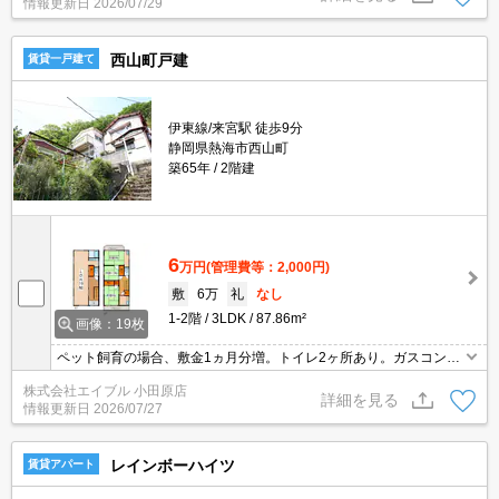
情報更新日
2026/07/29
西山町戸建
賃貸一戸建て
伊東線/来宮駅 徒歩9分
静岡県熱海市西山町
築65年
2階建
6
万円
(管理費等：2,000円)
敷
6万
礼
なし
1-2階
3LDK
87.86m²
画像：19枚
ペット飼育の場合、敷金1ヵ月分増。トイレ2ヶ所あり。ガスコンロ
設置可。エアコン1基付き。室内に洗濯機置場あり。
株式会社エイブル 小田原店
詳細を見る
情報更新日
2026/07/27
レインボーハイツ
賃貸アパート