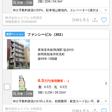
2階
2DK
54.3m²
画像：23枚
仲介手数料家賃の55%。駐車場は敷地内。エレベーター1基付き。
引越指定業者あり。2階角部屋。洗面化粧台付き。室内に洗濯機置
株式会社エイブル 小田原店
場あり。エアコン2基付き。駐車場は敷地内。
詳細を見る
情報更新日
2026/08/08
ファンシービル（302）
賃貸マンション
東海道本線/熱海駅 徒歩6分
静岡県熱海市咲見町
築49年
6階建
6.5
万円
(管理費等：--)
敷
6.5万
礼
6.5万
3階
1LDK
28.32m²
画像：23枚
仲介手数料家賃の0.55ヵ月分。初期費用・家賃カード払い可。家賃
の支払でポイントたまります（条件あり）。分譲賃貸。駅近。コン
株式会社エイブル 小田原店
ビニが近く(52m)買物便利。海まで8分(572m)。
詳細を見る