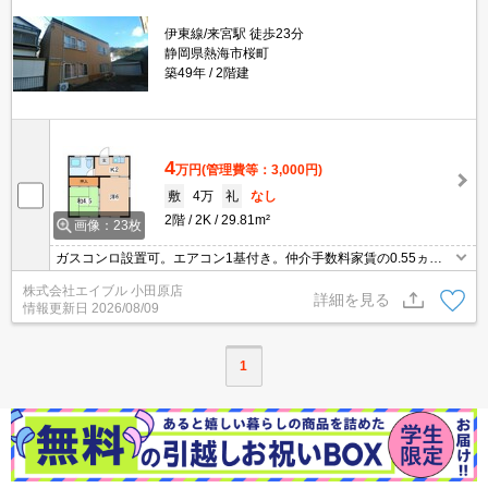
伊東線/来宮駅 徒歩23分
静岡県熱海市桜町
築49年
2階建
4
万円
(管理費等：3,000円)
敷
4万
礼
なし
2階
2K
29.81m²
画像：23枚
ガスコンロ設置可。エアコン1基付き。仲介手数料家賃の0.55ヵ月
分。ペット飼育の場合、敷金1ヵ月分増。ペット飼育時敷金2ヶ月(償
株式会社エイブル 小田原店
却2ヶ月)。ペット応相談。
詳細を見る
情報更新日
2026/08/09
1