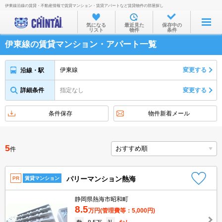
伊東線沿線の賃貸・不動産情報で賃貸マンション・賃貸アパートなど賃貸物件の部屋探し
お部屋を探す
気になる
最近見た
保存中の
リスト
物件
条件
沿線・駅から
伊東線の賃貸マンション・アパート一覧
住所から
家賃相場から
伊東線
変更する
沿線・駅
通勤通学時間から
詳細条件
指定なし
変更する
物件特集から
条件保存
物件新着メール
不動産会社から
TOP
5
件
パリーマンション熱海
PR
賃貸マンション
静岡県熱海市昭和町
8.5
万円
(管理費等：5,000円)