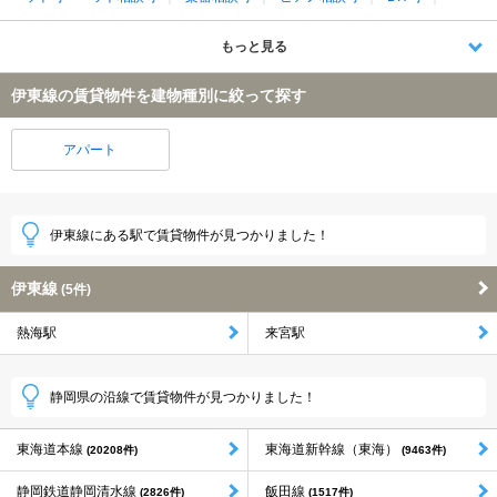
もっと見る
伊東線の賃貸物件を建物種別に絞って探す
アパート
伊東線にある駅で賃貸物件が見つかりました！
伊東線
(5件)
熱海駅
来宮駅
静岡県の沿線で賃貸物件が見つかりました！
東海道本線
東海道新幹線（東海）
(20208件)
(9463件)
静岡鉄道静岡清水線
飯田線
(2826件)
(1517件)