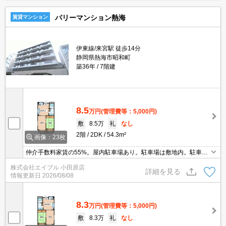
パリーマンション熱海
賃貸マンション
伊東線/来宮駅 徒歩14分
静岡県熱海市昭和町
築36年
7階建
8.5
万円
(管理費等：5,000円)
敷
8.5万
礼
なし
2階
2DK
54.3m²
画像：23枚
仲介手数料家賃の55%。屋内駐車場あり。駐車場は敷地内。駐車場
2台可(1台目と同額)。2階角部屋。エレベーター1基付き。初期費
株式会社エイブル 小田原店
用・家賃カード払い可。引越指定業者あり。エアコン2基付き。
詳細を見る
情報更新日
2026/08/08
8.3
万円
(管理費等：5,000円)
敷
8.3万
礼
なし