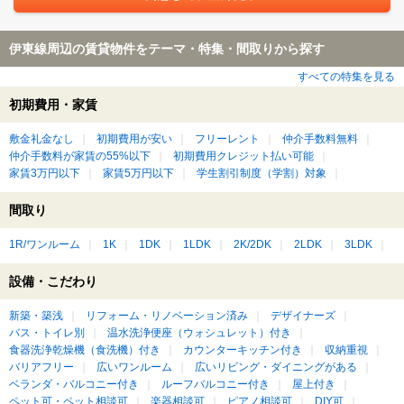
伊東線周辺の賃貸物件をテーマ・特集・間取りから探す
すべての特集を見る
初期費用・家賃
敷金礼金なし
初期費用が安い
フリーレント
仲介手数料無料
仲介手数料が家賃の55%以下
初期費用クレジット払い可能
家賃3万円以下
家賃5万円以下
学生割引制度（学割）対象
間取り
1R/ワンルーム
1K
1DK
1LDK
2K/2DK
2LDK
3LDK
設備・こだわり
新築・築浅
リフォーム・リノベーション済み
デザイナーズ
バス・トイレ別
温水洗浄便座（ウォシュレット）付き
食器洗浄乾燥機（食洗機）付き
カウンターキッチン付き
収納重視
バリアフリー
広いワンルーム
広いリビング・ダイニングがある
ベランダ・バルコニー付き
ルーフバルコニー付き
屋上付き
ペット可・ペット相談可
楽器相談可
ピアノ相談可
DIY可