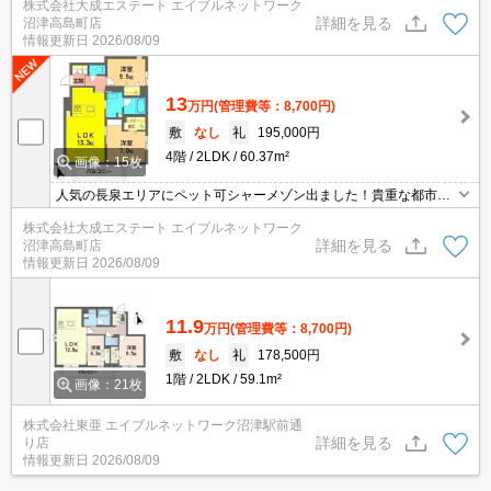
株式会社大成エステート エイブルネットワーク
X、エアコン2基、インターネット無料です！ホテルライク使用のハ
詳細を見る
沼津高島町店
イグレードマンションです！
情報更新日
2026/08/09
13
万円
(管理費等：8,700円)
敷
なし
礼
195,000円
4階
2LDK
60.37m²
画像：15枚
人気の長泉エリアにペット可シャーメゾン出ました！貴重な都市ガ
ス物件です！エントランスオートロック、防犯カメラ、宅配BOX、
株式会社大成エステート エイブルネットワーク
エアコン2基、インターネット無料です！ホテルライク使用のハイ
詳細を見る
沼津高島町店
グレードマンションです！
情報更新日
2026/08/09
11.9
万円
(管理費等：8,700円)
敷
なし
礼
178,500円
1階
2LDK
59.1m²
画像：21枚
株式会社東亜 エイブルネットワーク沼津駅前通
詳細を見る
り店
情報更新日
2026/08/09