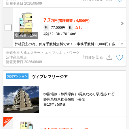
情報更新日
2026/08/09
でのアクセス便利な好立地です！
7.7
万円
(管理費等：4,500円)
敷
77,000円
礼
なし
4階
2LDK
70.14m²
画像：15枚
弊社貸主の為、仲介手数料無料です！（事務手数料11,000円）広々
７０m2の２LDKで出窓も多く日当たり、風通し良好です！人気の対
株式会社大成エステート エイブルネットワーク
面キッチン、追炊き付きです！弊社で建築から管理まで一括してい
詳細を見る
沼津高島町店
ますので、お気軽に初期費用ご相談下さい！弊社管理物件は更新料
情報更新日
2026/08/09
も不要です！
ヴィブレフリージア
賃貸マンション
御殿場線（静岡県内）/長泉なめり駅 徒歩15分
静岡県駿東郡長泉町下長窪
築13年
5階建