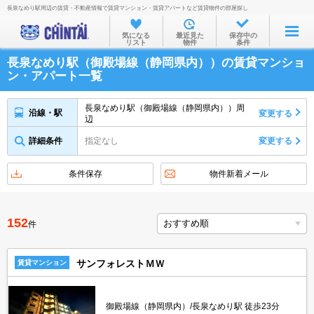
長泉なめり駅周辺の賃貸・不動産情報で賃貸マンション・賃貸アパートなど賃貸物件の部屋探し
お部屋を探す
気になる
最近見た
保存中の
リスト
物件
条件
沿線・駅から
長泉なめり駅（御殿場線（静岡県内））の賃貸マンショ
住所から
ン・アパート一覧
家賃相場から
長泉なめり駅（御殿場線（静岡県内））周
沿線・駅
変更する
辺
通勤通学時間から
詳細条件
指定なし
変更する
物件特集から
不動産会社から
条件保存
物件新着メール
TOP
152
件
サンフォレストＭＷ
賃貸マンション
御殿場線（静岡県内）/長泉なめり駅 徒歩23分