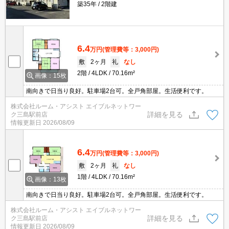
築35年
2階建
6.4
万円
(管理費等：3,000円)
敷
2ヶ月
礼
なし
2階
4LDK
70.16m²
画像：15枚
南向きで日当り良好。駐車場2台可。全戸角部屋。生活便利です。
株式会社ルーム・アシスト エイブルネットワー
詳細を見る
ク三島駅前店
情報更新日
2026/08/09
6.4
万円
(管理費等：3,000円)
敷
2ヶ月
礼
なし
1階
4LDK
70.16m²
画像：13枚
南向きで日当り良好。駐車場2台可。全戸角部屋。生活便利です。
株式会社ルーム・アシスト エイブルネットワー
詳細を見る
ク三島駅前店
情報更新日
2026/08/09