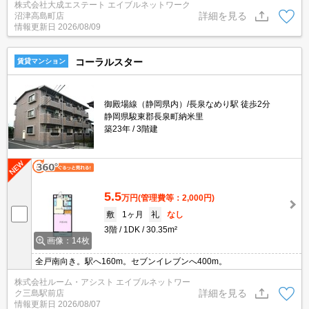
株式会社大成エステート エイブルネットワーク
コン付きです！（ペット飼育の場合、家賃＋3,000円）伊豆縦貫道
詳細を見る
沼津高島町店
にもアクセス便利な立地です！敷金、礼金０で初期費用お得です！
情報更新日
2026/08/09
コーラルスター
賃貸マンション
御殿場線（静岡県内）/長泉なめり駅 徒歩2分
静岡県駿東郡長泉町納米里
築23年
3階建
5.5
万円
(管理費等：2,000円)
敷
1ヶ月
礼
なし
3階
1DK
30.35m²
画像：14枚
全戸南向き。駅へ160m。セブンイレブンへ400m。
株式会社ルーム・アシスト エイブルネットワー
詳細を見る
ク三島駅前店
情報更新日
2026/08/07