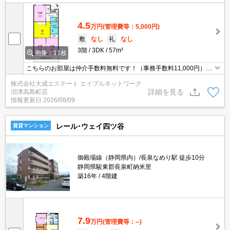
4.5
万円
(管理費等：5,000円)
敷
なし
礼
なし
3階
3DK
57m²
画像：11枚
こちらのお部屋は仲介手数料無料です！（事務手数料11,000円）AL
L洋間変更して内装綺麗になりました！貴重なペット飼育可能物件
株式会社大成エステート エイブルネットワーク
です！敷地内ゴミ置き場もあります！ペット飼育の場合、家賃＋2,0
詳細を見る
沼津高島町店
00円、敷金＋１ヵ月です！
情報更新日
2026/08/09
レール･ウェイ四ツ谷
賃貸マンション
御殿場線（静岡県内）/長泉なめり駅 徒歩10分
静岡県駿東郡長泉町納米里
築16年
4階建
7.9
万円
(管理費等：--)