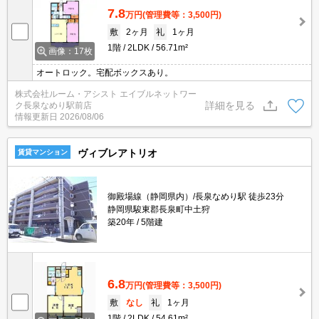
7.8
万円
(管理費等：3,500円)
敷
2ヶ月
礼
1ヶ月
1階
2LDK
56.71m²
画像：17枚
オートロック。宅配ボックスあり。
株式会社ルーム・アシスト エイブルネットワー
詳細を見る
ク長泉なめり駅前店
情報更新日
2026/08/06
ヴィブレアトリオ
賃貸マンション
御殿場線（静岡県内）/長泉なめり駅 徒歩23分
静岡県駿東郡長泉町中土狩
築20年
5階建
6.8
万円
(管理費等：3,500円)
敷
なし
礼
1ヶ月
1階
2LDK
54.61m²