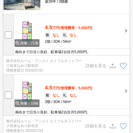
築38年
3階建
4.5
万円
(管理費等：5,000円)
敷
なし
礼
なし
1階
3DK
56m²
画像：21枚
南向きで日当り良好。駐車場2台目月5,000円。
株式会社ルーム・アシスト エイブルネットワー
詳細を見る
ク長泉なめり駅前店
情報更新日
2026/07/31
4.5
万円
(管理費等：5,000円)
敷
なし
礼
なし
3階
3DK
56m²
画像：16枚
南向きで日当り良好。駐車場2台目月5,000円。
株式会社ルーム・アシスト エイブルネットワー
詳細を見る
ク長泉なめり駅前店
情報更新日
2026/07/31