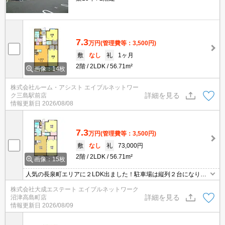
7.3
万円
(管理費等：3,500円)
敷
なし
礼
1ヶ月
2階
2LDK
56.71m²
画像：14枚
株式会社ルーム・アシスト エイブルネットワー
詳細を見る
ク三島駅前店
情報更新日
2026/08/08
7.3
万円
(管理費等：3,500円)
敷
なし
礼
73,000円
2階
2LDK
56.71m²
画像：15枚
人気の長泉町エリアに２LDK出ました！駐車場は縦列２台になりま
す！人気の対面キッチン、IH３口コンロ、追炊き、全室照明付きで
株式会社大成エステート エイブルネットワーク
す！アクセントクロス、ダウンライトで内装もオシャレです！
詳細を見る
沼津高島町店
情報更新日
2026/08/09