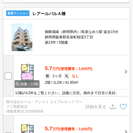
レアールパルＡ棟
賃貸マンション
御殿場線（静岡県内）/長泉なめり駅 徒歩15分
静岡県駿東郡長泉町桜堤3丁目
築23年
5階建
5.7
万円
(管理費等：3,000円)
敷
2ヶ月
礼
なし
2階
1LDK
41.85m²
画像：13枚
12帖のLDKをご覧ください。設備に注目。南向きで日当り良好。
株式会社ルーム・アシスト エイブルネットワー
詳細を見る
ク三島駅前店
情報更新日
2026/08/08
5.7
万円
(管理費等：3,000円)