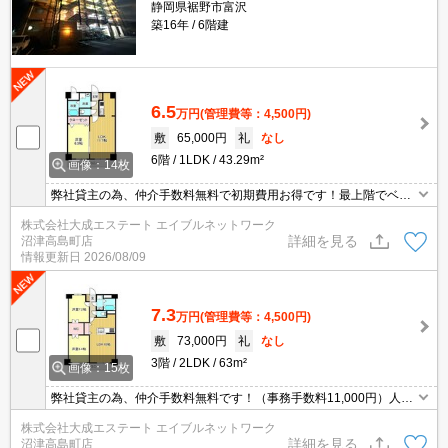
静岡県裾野市富沢
築16年
6階建
6.5
万円
(管理費等：4,500円)
敷
65,000円
礼
なし
6階
1LDK
43.29m²
画像：14枚
弊社貸主の為、仲介手数料無料で初期費用お得です！最上階でベラ
ンダからの景色も綺麗です！弊社で建築から管理まで一括しており
株式会社大成エステート エイブルネットワーク
ますので入居後のアフターケアもお任せ下さい！
詳細を見る
沼津高島町店
情報更新日
2026/08/09
7.3
万円
(管理費等：4,500円)
敷
73,000円
礼
なし
3階
2LDK
63m²
画像：15枚
弊社貸主の為、仲介手数料無料です！（事務手数料11,000円）人気
の対面キッチンの２LDKでウォークインスルークローゼット付きで
株式会社大成エステート エイブルネットワーク
生活しやすい間取りです！エントランスオートロック、専用ゴミ置
詳細を見る
沼津高島町店
き場、追炊き付きです！弊社管理物件は更新料も不要です！246ま