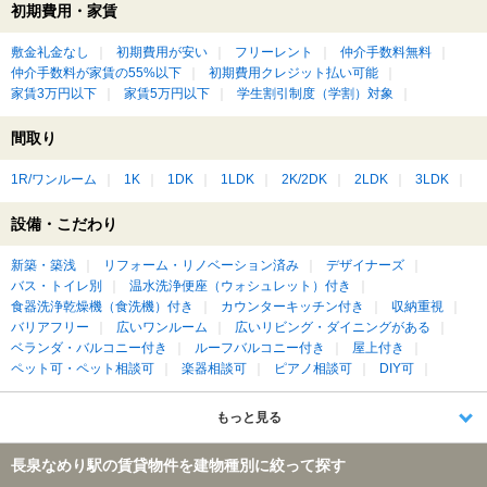
初期費用・家賃
敷金礼金なし
初期費用が安い
フリーレント
仲介手数料無料
仲介手数料が家賃の55%以下
初期費用クレジット払い可能
家賃3万円以下
家賃5万円以下
学生割引制度（学割）対象
間取り
1R/ワンルーム
1K
1DK
1LDK
2K/2DK
2LDK
3LDK
設備・こだわり
新築・築浅
リフォーム・リノベーション済み
デザイナーズ
バス・トイレ別
温水洗浄便座（ウォシュレット）付き
食器洗浄乾燥機（食洗機）付き
カウンターキッチン付き
収納重視
バリアフリー
広いワンルーム
広いリビング・ダイニングがある
ベランダ・バルコニー付き
ルーフバルコニー付き
屋上付き
ペット可・ペット相談可
楽器相談可
ピアノ相談可
DIY可
もっと見る
長泉なめり駅の賃貸物件を建物種別に絞って探す