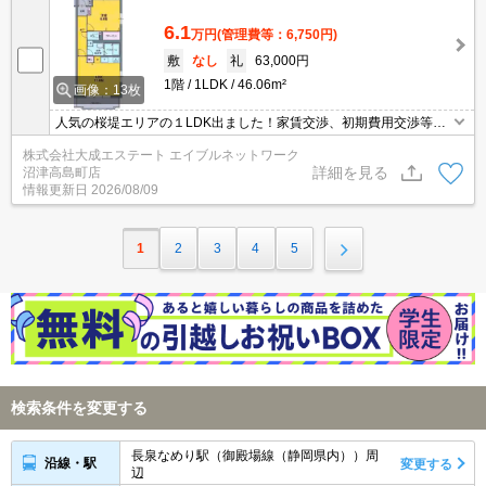
6.1
万円
(管理費等：6,750円)
敷
なし
礼
63,000円
1階
1LDK
46.06m²
画像：13枚
人気の桜堤エリアの１LDK出ました！家賃交渉、初期費用交渉等ご
相談下さい！3階角部屋で出窓もあり日あたり風通し良好です！個
株式会社大成エステート エイブルネットワーク
人契約の場合、礼金、更新料も不要です！徒歩圏内にドラッグスト
詳細を見る
沼津高島町店
ア、スーパー、コンビニ等ございます！
情報更新日
2026/08/09
1
2
3
4
5
検索条件を変更する
長泉なめり駅（御殿場線（静岡県内））周
沿線・駅
変更する
辺