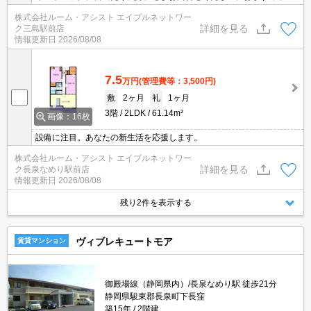
株式会社ルーム・アシスト エイブルネットワー
詳細を見る
ク三島駅前店
情報更新日
2026/08/08
7.5
万円
(管理費等：3,500円)
敷
2ヶ月
礼
1ヶ月
3階
2LDK
61.14m²
画像：16枚
設備に注目。あなたの新生活を応援します。
株式会社ルーム・アシスト エイブルネットワー
詳細を見る
ク長泉なめり駅前店
情報更新日
2026/08/08
残り2件を表示する
ヴィブレキュートモア
賃貸マンション
御殿場線（静岡県内）/長泉なめり駅 徒歩21分
静岡県駿東郡長泉町下長窪
築15年
2階建