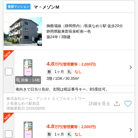
マ・メゾンＭ
賃貸マンション
御殿場線（静岡県内）/長泉なめり駅 徒歩20分
静岡県駿東郡長泉町南一色
築24年
3階建
4.8
万円
(管理費等：2,000円)
敷
1ヶ月
礼
なし
3階
1DK
30.35m²
画像：14枚
南向きで日当り良好。玄関は暗証番号キー。BS受信可。
株式会社ルーム・アシスト エイブルネットワー
詳細を見る
ク長泉なめり駅前店
情報更新日
2026/08/08
4.8
万円
(管理費等：2,000円)
敷
1ヶ月
礼
なし