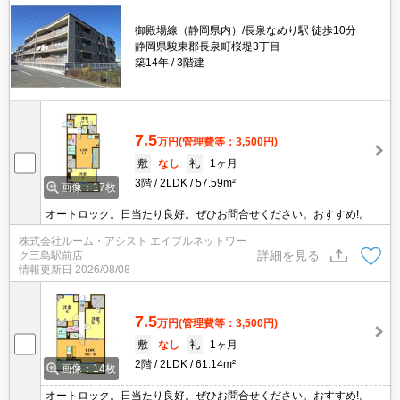
御殿場線（静岡県内）/長泉なめり駅 徒歩10分
静岡県駿東郡長泉町桜堤3丁目
築14年
3階建
7.5
万円
(管理費等：3,500円)
敷
なし
礼
1ヶ月
3階
2LDK
57.59m²
画像：17枚
オートロック。日当たり良好。ぜひお問合せください。おすすめ!。
株式会社ルーム・アシスト エイブルネットワー
詳細を見る
ク三島駅前店
情報更新日
2026/08/08
7.5
万円
(管理費等：3,500円)
敷
なし
礼
1ヶ月
2階
2LDK
61.14m²
画像：14枚
オートロック。日当たり良好。ぜひお問合せください。おすすめ!。