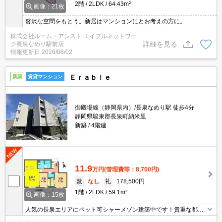
2階
2LDK
64.43m²
画像：21枚
贅沢な空間をもとう。新居はマンションにとお考えの方に。
株式会社ルーム・アシスト エイブルネットワー
詳細を見る
ク長泉なめり駅前店
情報更新日
2026/08/02
Ｅｒａｂｌｅ
新築
賃貸マンション
御殿場線（静岡県内）/長泉なめり駅 徒歩4分
静岡県駿東郡長泉町納米里
新築
4階建
11.9
万円
(管理費等：8,700円)
敷
なし
礼
178,500円
1階
2LDK
59.1m²
画像：15枚
人気の長泉エリアにペット可シャーメゾン建築中です！貴重な都市
ガス物件です！エントランスオートロック、防犯カメラ、宅配BO