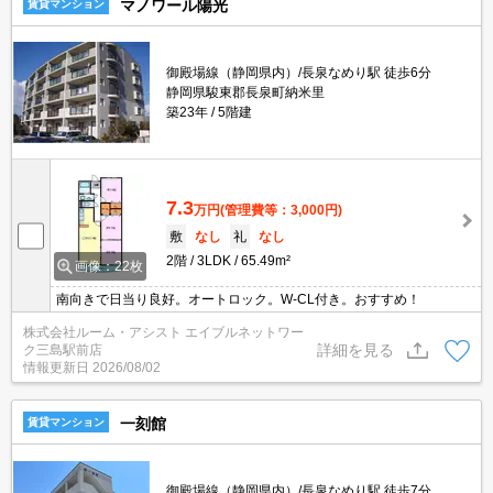
マノワール陽光
賃貸マンション
御殿場線（静岡県内）/長泉なめり駅 徒歩6分
静岡県駿東郡長泉町納米里
築23年
5階建
7.3
万円
(管理費等：3,000円)
敷
なし
礼
なし
2階
3LDK
65.49m²
画像：22枚
南向きで日当り良好。オートロック。W-CL付き。おすすめ！
株式会社ルーム・アシスト エイブルネットワー
詳細を見る
ク三島駅前店
情報更新日
2026/08/02
一刻館
賃貸マンション
御殿場線（静岡県内）/長泉なめり駅 徒歩7分