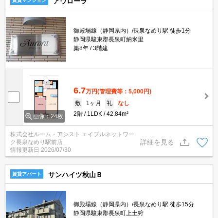
アウローラ
賃貸マンション
御殿場線（静岡県内）/長泉なめり駅 徒歩1分
静岡県駿東郡長泉町納米里
築8年
3階建
6.7
万円
(管理費等：5,000円)
敷
1ヶ月
礼
なし
2階
1LDK
42.84m²
画像：24枚
株式会社ルーム・アシスト エイブルネットワー
詳細を見る
ク長泉なめり駅前店
情報更新日
2026/07/30
サンハイツ秋山Ｂ
賃貸アパート
御殿場線（静岡県内）/長泉なめり駅 徒歩15分
静岡県駿東郡長泉町上土狩