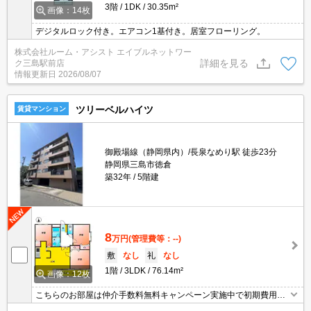
3階
1DK
30.35m²
画像：14枚
デジタルロック付き。エアコン1基付き。居室フローリング。
株式会社ルーム・アシスト エイブルネットワー
詳細を見る
ク三島駅前店
情報更新日
2026/08/07
ツリーベルハイツ
賃貸マンション
御殿場線（静岡県内）/長泉なめり駅 徒歩23分
静岡県三島市徳倉
築32年
5階建
8
万円
(管理費等：--)
敷
なし
礼
なし
1階
3LDK
76.14m²
画像：12枚
こちらのお部屋は仲介手数料無料キャンペーン実施中で初期費用お
得です！（事務手数料11,000円）貴重なペット可３LDKで全室エア