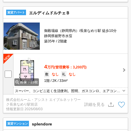
エルディムドルチェＢ
賃貸アパート
御殿場線（静岡県内）/長泉なめり駅 徒歩10分
静岡県裾野市水窪
築35年
2階建
4
万円
(管理費等：3,200円)
敷
なし
礼
なし
1階
2K
33m²
画像：23枚
スーパー、コンビニ近く生活便利。照明、ガスコンロ、エアコン付
き。12月・1月中の契約で仲介手数料無料。
株式会社ルーム・アシスト エイブルネットワー
詳細を見る
ク長泉なめり駅前店
情報更新日
2026/08/03
splendore
賃貸マンション