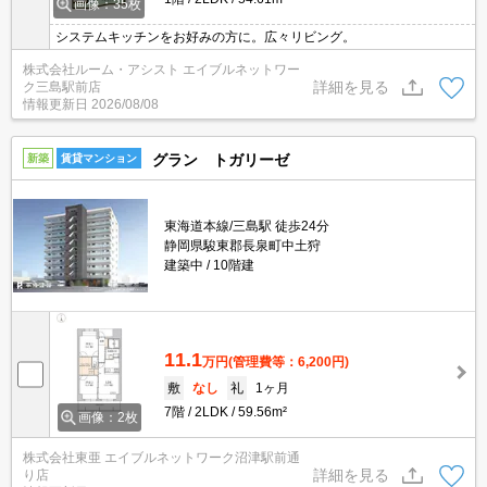
画像：35枚
システムキッチンをお好みの方に。広々リビング。
株式会社ルーム・アシスト エイブルネットワー
詳細を見る
ク三島駅前店
情報更新日
2026/08/08
グラン トガリーゼ
新築
賃貸マンション
東海道本線/三島駅 徒歩24分
静岡県駿東郡長泉町中土狩
建築中
10階建
11.1
万円
(管理費等：6,200円)
敷
なし
礼
1ヶ月
7階
2LDK
59.56m²
画像：2枚
株式会社東亜 エイブルネットワーク沼津駅前通
詳細を見る
り店