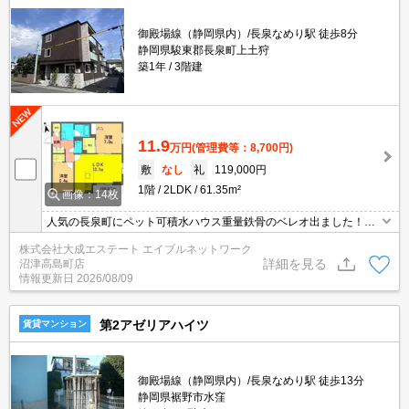
御殿場線（静岡県内）/長泉なめり駅 徒歩8分
静岡県駿東郡長泉町上土狩
築1年
3階建
11.9
万円
(管理費等：8,700円)
敷
なし
礼
119,000円
1階
2LDK
61.35m²
画像：14枚
人気の長泉町にペット可積水ハウス重量鉄骨のベレオ出ました！エ
ントランスオートロック、防犯カメラ、宅配BOX、全室エアコン、
株式会社大成エステート エイブルネットワーク
浴室乾燥、追炊きインターネット無料です！お気軽に初期費用等ご
詳細を見る
沼津高島町店
相談下さい！
情報更新日
2026/08/09
第2アゼリアハイツ
賃貸マンション
御殿場線（静岡県内）/長泉なめり駅 徒歩13分
静岡県裾野市水窪