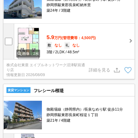
静岡県駿東郡長泉町納米里
築24年
3階建
5.9
万円
(管理費等：4,500円)
敷
なし
礼
なし
3階
2LDK
48.5m²
画像：2枚
株式会社東亜 エイブルネットワーク沼津駅前通
詳細を見る
り店
情報更新日
2026/08/09
フレシール桜堤
賃貸マンション
御殿場線（静岡県内）/長泉なめり駅 徒歩11分
静岡県駿東郡長泉町桜堤１丁目
築21年
4階建