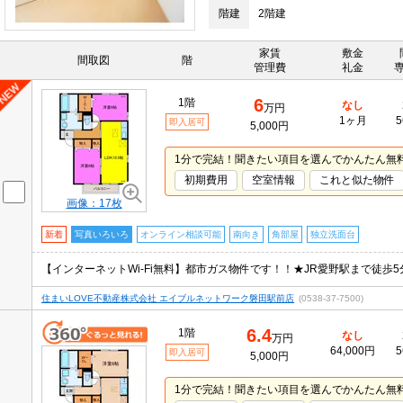
階建
2階建
家賃
敷金
間取図
階
管理費
礼金
6
1階
なし
万円
1ヶ月
5
即入居可
5,000円
1分で完結！聞きたい項目を選んでかんたん無
初期費用
空室情報
これと似た物件
画像：17枚
新着
写真いろいろ
オンライン相談可能
南向き
角部屋
独立洗面台
住まいLOVE不動産株式会社 エイブルネットワーク磐田駅前店
(0538-37-7500)
6.4
1階
なし
万円
64,000円
5
即入居可
5,000円
1分で完結！聞きたい項目を選んでかんたん無