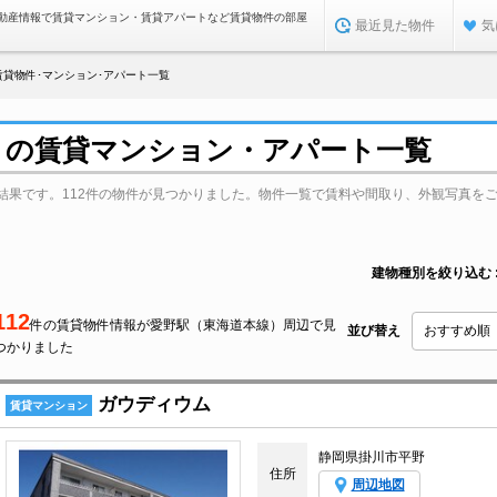
動産情報で賃貸マンション・賃貸アパートなど賃貸物件の部屋
最近見た物件
気
貸物件･マンション･アパート一覧
）の賃貸マンション・アパート一覧
結果です。112件の物件が見つかりました。物件一覧で賃料や間取り、外観写真を
建物種別を絞り込む
112
件の賃貸物件情報が愛野駅（東海道本線）周辺で見
並び替え
つかりました
ガウディウム
賃貸マンション
静岡県掛川市平野
住所
周辺地図