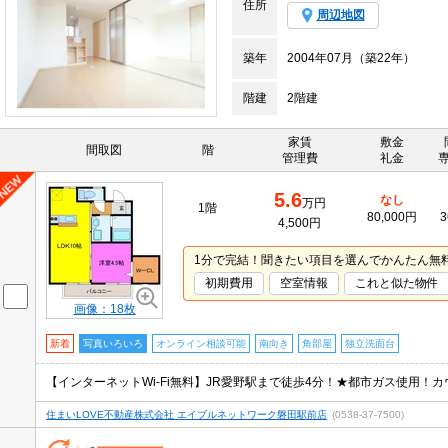
住所
周辺地図
築年
2004年07月（築22年）
階建
2階建
家賃
敷金
間取図
階
管理費
礼金
5.6
なし
万円
1階
80,000円
3
4,500円
1分で完結！聞きたい項目を選んでかんたん無
初期費用
空室情報
これと似た物件
画像：18枚
新着
写真いろいろ
オンライン相談可能
南向き
角部屋
独立洗面台
住まいLOVE不動産株式会社 エイブルネットワーク磐田駅前店
(0538-37-7500)