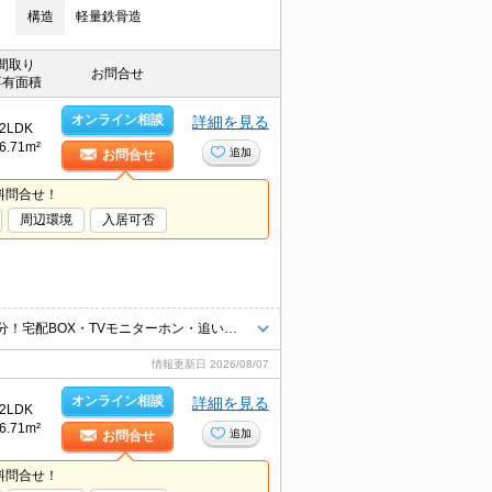
構造
軽量鉄骨造
間取り
お問合せ
専有面積
オンライン相談
詳細を見る
2LDK
6.71m²
追加
お問合せ
料問合せ！
周辺環境
入居可否
【インターネットWi-Fi無料】都市ガス物件です！！★JR愛野駅まで徒歩5分！宅配BOX・TVモニターホン・追い焚き・室内物干し・居室照明・エアコンなど人気設備充実♪周辺コンビニ・スーパーがありお買い物便利★
情報更新日
2026/08/07
オンライン相談
詳細を見る
2LDK
6.71m²
追加
お問合せ
料問合せ！