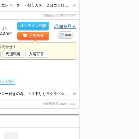
【JR愛野駅まで徒歩1分】インターネット無料！！★人気のオートロック・エレベーター・都市ガス・２口コンロ・温水洗浄便座・エアコン付き★
情報更新日
2026/08/07
オンライン相談
詳細を見る
1K
2.37m²
追加
お問合せ
料問合せ！
周辺環境
入居可否
独立洗面台
JR愛野駅までなんと徒歩1分！！嬉しいインターネット無料です☆エレベーター付きの為、上り下りもラクラク☆キッチンは２口のガスコンロ付きです♪
情報更新日
2026/07/31