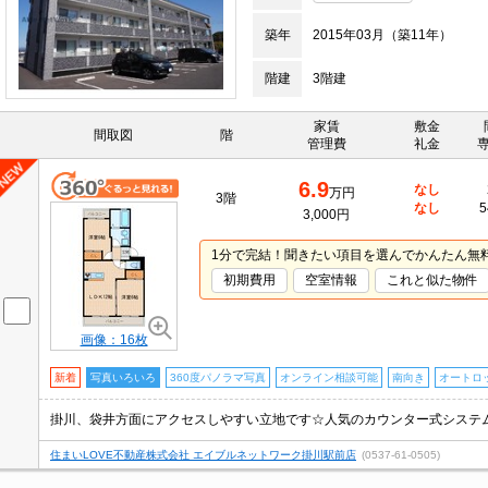
築年
2015年03月（築11年）
階建
3階建
家賃
敷金
間取図
階
管理費
礼金
6.9
なし
万円
3階
なし
5
3,000円
1分で完結！聞きたい項目を選んでかんたん無
初期費用
空室情報
これと似た物件
画像：16枚
新着
写真いろいろ
360度パノラマ写真
オンライン相談可能
南向き
オートロ
住まいLOVE不動産株式会社 エイブルネットワーク掛川駅前店
(0537-61-0505)