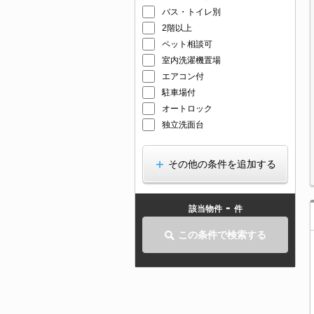
バス・トイレ別
2階以上
ペット相談可
室内洗濯機置場
エアコン付
駐車場付
オートロック
独立洗面台
その他の条件を追加する
-
該当物件
件
この条件で検索する