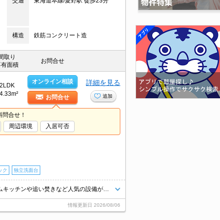
交通
東海道本線/愛野駅 徒歩23分
構造
鉄筋コンクリート造
間取り
お問合せ
専有面積
オンライン相談
詳細を見る
2LDK
4.33m²
追加
お問合せ
料問合せ！
周辺環境
入居可否
ック
独立洗面台
掛川、袋井方面にアクセスしやすい立地です☆人気のカウンター式システムキッチンや追い焚きなど人気の設備が充実しています！！
情報更新日
2026/08/06