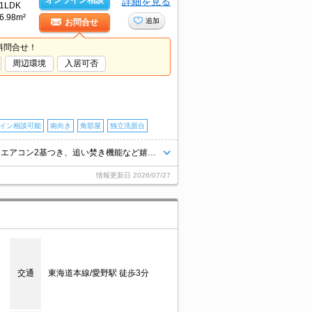
オンライン相談
詳細を見る
1LDK
6.98m²
追加
お問合せ
料問合せ！
周辺環境
入居可否
イン相談可能
南向き
角部屋
独立洗面台
愛野駅まで徒歩約5分！インターネット無料！角部屋！温水洗浄暖房便座、エアコン2基つき、追い焚き機能など嬉しい設備が付いてます☆
情報更新日
2026/07/27
交通
東海道本線/愛野駅 徒歩3分