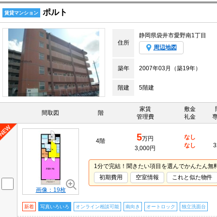
ポルト
賃貸マンション
静岡県袋井市愛野南1丁目
住所
周辺地図
築年
2007年03月（築19年）
階建
5階建
家賃
敷金
間取図
階
管理費
礼金
5
なし
万円
4階
なし
3
3,000円
1分で完結！聞きたい項目を選んでかんたん無
初期費用
空室情報
これと似た物件
画像：19枚
新着
写真いろいろ
オンライン相談可能
南向き
オートロック
独立洗面台