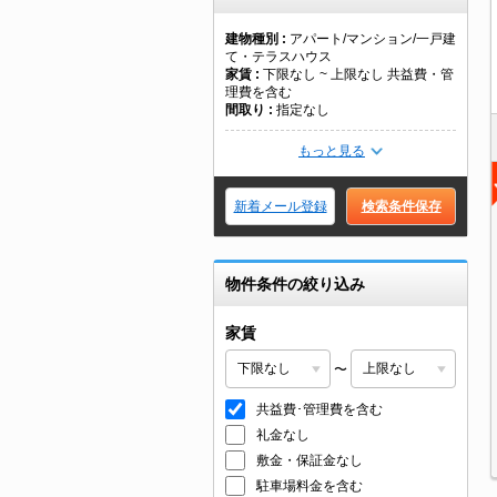
建物種別
アパート/マンション/一戸建
て・テラスハウス
家賃
下限なし ~ 上限なし 共益費・管
理費を含む
間取り
指定なし
もっと見る
新着メール登録
検索条件保存
物件条件の絞り込み
家賃
〜
共益費･管理費を含む
礼金なし
敷金・保証金なし
駐車場料金を含む