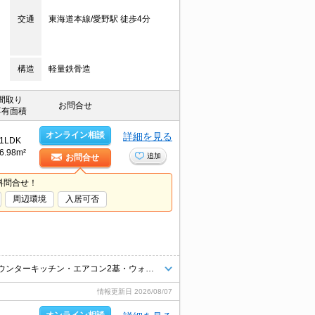
交通
東海道本線/愛野駅 徒歩4分
構造
軽量鉄骨造
間取り
お問合せ
専有面積
オンライン相談
詳細を見る
1LDK
6.98m²
追加
お問合せ
料問合せ！
周辺環境
入居可否
【インターネットWi-Fi無料】JR愛野駅まで徒歩4分！★都市ガス使用！カウンターキッチン・エアコン2基・ウォークインクローゼット・温水洗浄便座・室内物干しなど設備充実★
情報更新日
2026/08/07