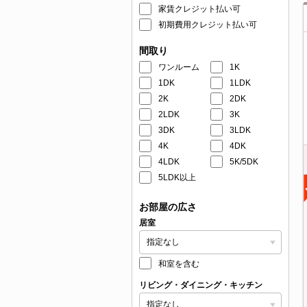
家賃クレジット払い可
初期費用クレジット払い可
間取り
ワンルーム
1K
1DK
1LDK
2K
2DK
2LDK
3K
3DK
3LDK
4K
4DK
4LDK
5K/5DK
5LDK以上
お部屋の広さ
居室
和室を含む
リビング・ダイニング・キッチン