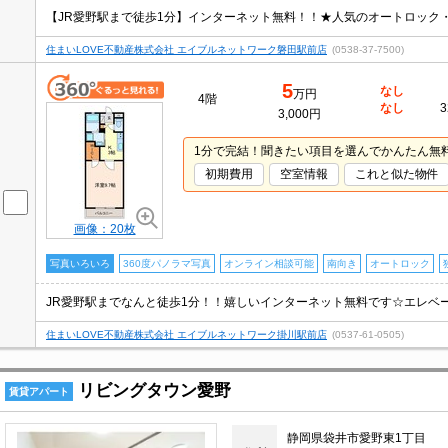
住まいLOVE不動産株式会社 エイブルネットワーク磐田駅前店
(0538-37-7500)
5
なし
万円
4階
なし
3
3,000円
1分で完結！聞きたい項目を選んでかんたん無
初期費用
空室情報
これと似た物件
画像：20枚
写真いろいろ
360度パノラマ写真
オンライン相談可能
南向き
オートロック
住まいLOVE不動産株式会社 エイブルネットワーク掛川駅前店
(0537-61-0505)
リビングタウン愛野
賃貸アパート
静岡県袋井市愛野東1丁目