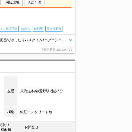
周辺環境
入居可否
イン相談可能
南向き
角部屋
独立洗面台
【都市ガス】愛野駅から徒歩３分！ファミリーにオススメ♪一坪タイプのお風呂でゆったりバスタイム♪エアコン２基・ウォシュレット・追焚・居室照明など人気の設備が充実してます♪
情報更新日
2026/07/28
交通
東海道本線/愛野駅 徒歩6分
構造
鉄筋コンクリート造
間取り
お問合せ
専有面積