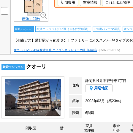
初期費用
空室情報
これと似た物件
画像：26枚
写真いろいろ
家賃クレジット払い可（※条件要確認）
360度パノラマ写真
オンラ
住まいLOVE不動産株式会社 エイブルネットワーク掛川駅前店
(0537-61-0505)
クオーリ
賃貸マンション
静岡県袋井市愛野東1丁目
住所
周辺地図
築年
2003年03月（築23年）
階建
6階建
家賃
敷金
間取図
階
管理費
礼金