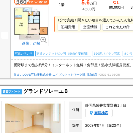
5.6
なし
万円
1階
80,000円
3
4,500円
1分で完結！聞きたい項目を選んでかんたん無
初期費用
空室情報
これと似た物件
画像：24枚
写真いろいろ
家賃クレジット払い可（※条件要確認）
360度パノラマ写真
オンラ
住まいLOVE不動産株式会社 エイブルネットワーク掛川駅前店
(0537-61-0505)
グランドソレーユＢ
賃貸アパート
静岡県袋井市愛野東1丁目
住所
周辺地図
築年
2003年07月（築23年）