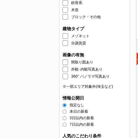
鉄骨系
木造
ブロック・その他
建物タイプ
メゾネット
分譲賃貸
画像の有無
間取り図あり
外観･内観写真あり
360° パノラマ写真あり
※一部エリア対象外(埼玉など)
情報公開日
指定なし
本日の新着
3日以内の新着
7日以内の新着
人気のこだわり条件