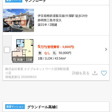
サンフローラ
賃貸アパート
伊豆箱根鉄道駿豆線/大場駅 徒歩14分
静岡県三島市安久
築31年
2階建
5
万円
(管理費等：3,900円)
敷
なし
礼
50,000円
1階
1LDK
43.54m²
画像：12枚
株式会社東亜 エイブルネットワーク沼津駅前通
詳細を見る
り店
情報更新日
2026/08/10
グランドール高城C
賃貸マンション