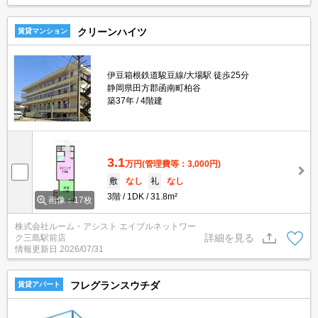
クリーンハイツ
賃貸マンション
伊豆箱根鉄道駿豆線/大場駅 徒歩25分
静岡県田方郡函南町柏谷
築37年
4階建
3.1
万円
(管理費等：3,000円)
敷
なし
礼
なし
3階
1DK
31.8m²
画像：17枚
株式会社ルーム・アシスト エイブルネットワー
詳細を見る
ク三島駅前店
情報更新日
2026/07/31
フレグランスウチダ
賃貸アパート