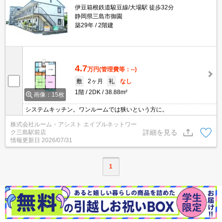
伊豆箱根鉄道駿豆線/大場駅 徒歩32分
静岡県三島市御園
築29年
2階建
4.7
万円
(管理費等：--)
敷
2ヶ月
礼
なし
1階
2DK
38.88m²
画像：15枚
システムキッチン。ワンルームでは狭いという方に。
株式会社ルーム・アシスト エイブルネットワー
詳細を見る
ク三島駅前店
情報更新日
2026/07/31
1