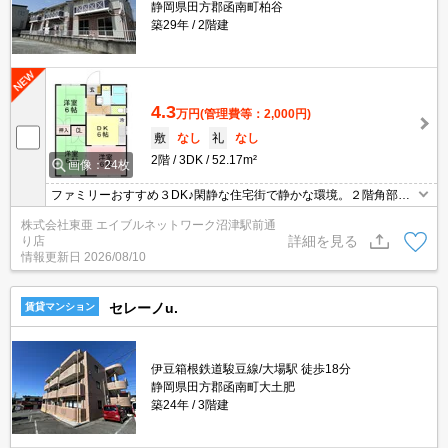
静岡県田方郡函南町柏谷
築29年
2階建
4.3
万円
(管理費等：2,000円)
敷
なし
礼
なし
2階
3DK
52.17m²
画像：24枚
ファミリーおすすめ３DK♪閑静な住宅街で静かな環境。２階角部
屋。
株式会社東亜 エイブルネットワーク沼津駅前通
詳細を見る
り店
情報更新日
2026/08/10
セレーノu.
賃貸マンション
伊豆箱根鉄道駿豆線/大場駅 徒歩18分
静岡県田方郡函南町大土肥
築24年
3階建