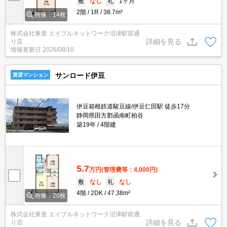
敷
なし
礼
1ヶ月
2階
1R
38.7m²
画像：14枚
株式会社東亜 エイブルネットワーク沼津駅前通
詳細を見る
り店
情報更新日
2026/08/10
サンロード伊豆
賃貸マンション
伊豆箱根鉄道駿豆線/伊豆仁田駅 徒歩17分
静岡県田方郡函南町柏谷
築19年
4階建
5.7
万円
(管理費等：4,000円)
敷
なし
礼
なし
4階
2DK
47.38m²
画像：20枚
株式会社東亜 エイブルネットワーク沼津駅前通
詳細を見る
り店