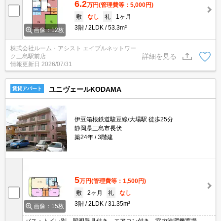
6.2
万円
(管理費等：5,000円)
敷
なし
礼
1ヶ月
3階
2LDK
53.3m²
画像：12枚
株式会社ルーム・アシスト エイブルネットワー
詳細を見る
ク三島駅前店
情報更新日
2026/07/31
ユニヴェールKODAMA
賃貸アパート
伊豆箱根鉄道駿豆線/大場駅 徒歩25分
静岡県三島市長伏
築24年
3階建
5
万円
(管理費等：1,500円)
敷
2ヶ月
礼
なし
3階
2LDK
31.35m²
画像：15枚