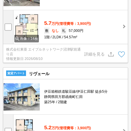
5.7
万円
(管理費等：3,900円)
敷
なし
礼
57,000円
1階
2LDK
54.57m²
画像：14枚
株式会社東亜 エイブルネットワーク沼津駅前通
詳細を見る
り店
情報更新日
2026/08/10
リヴェール
賃貸アパート
伊豆箱根鉄道駿豆線/伊豆仁田駅 徒歩5分
静岡県田方郡函南町仁田
築25年
2階建
5.2
万円
(管理費等：3,900円)