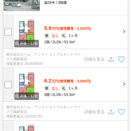
築26年
3階建
5.9
万円
(管理費等：5,000円)
敷
なし
礼
1ヶ月
1階
2LDK
53.3m²
画像：12枚
株式会社ルーム・アシスト エイブルネットワー
詳細を見る
ク三島駅前店
情報更新日
2026/08/09
6.2
万円
(管理費等：5,000円)
敷
なし
礼
1ヶ月
3階
2LDK
53.3m²
画像：12枚
株式会社ルーム・アシスト エイブルネットワー
詳細を見る
ク三島駅前店
情報更新日
2026/07/31