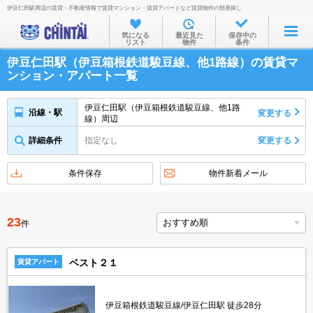
伊豆仁田駅周辺の賃貸・不動産情報で賃貸マンション・賃貸アパートなど賃貸物件の部屋探し
お部屋を探す
気になる
最近見た
保存中の
リスト
物件
条件
沿線・駅から
伊豆仁田駅（伊豆箱根鉄道駿豆線、他1路線）の賃貸マ
住所から
ンション・アパート一覧
家賃相場から
伊豆仁田駅（伊豆箱根鉄道駿豆線、他1路
沿線・駅
変更する
線）周辺
通勤通学時間から
詳細条件
指定なし
変更する
物件特集から
不動産会社から
条件保存
物件新着メール
TOP
23
件
ベスト２１
賃貸アパート
伊豆箱根鉄道駿豆線/伊豆仁田駅 徒歩28分