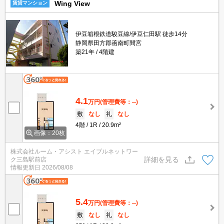
Wing View
賃貸マンション
伊豆箱根鉄道駿豆線/伊豆仁田駅 徒歩14分
静岡県田方郡函南町間宮
築21年
4階建
4.1
万円
(管理費等：--)
敷
なし
礼
なし
4階
1R
20.9m²
画像：20枚
株式会社ルーム・アシスト エイブルネットワー
詳細を見る
ク三島駅前店
情報更新日
2026/08/08
5.4
万円
(管理費等：--)
敷
なし
礼
なし