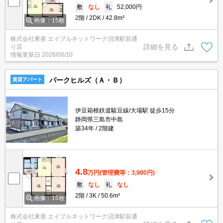
敷
なし
礼
52,000円
2階
2DK
42.8m²
画像：15枚
株式会社東亜 エイブルネットワーク沼津駅前通
詳細を見る
り店
情報更新日
2026/08/10
パークヒルズ（Ａ・Ｂ）
賃貸アパート
伊豆箱根鉄道駿豆線/大場駅 徒歩15分
静岡県三島市中島
築34年
2階建
4.8
万円
(管理費等：3,900円)
敷
なし
礼
なし
2階
3K
50.6m²
画像：16枚
株式会社東亜 エイブルネットワーク沼津駅前通