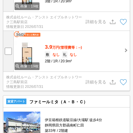
3階
1R
20.9m²
画像：19枚
株式会社ルーム・アシスト エイブルネットワー
詳細を見る
ク三島駅前店
情報更新日
2026/07/31
3.9
万円
(管理費等：--)
敷
なし
礼
なし
2階
1R
20.9m²
画像：19枚
株式会社ルーム・アシスト エイブルネットワー
詳細を見る
ク三島駅前店
情報更新日
2026/07/31
ファミールミタ（Ａ・Ｂ・Ｃ）
賃貸アパート
伊豆箱根鉄道駿豆線/大場駅 徒歩4分
静岡県田方郡函南町仁田
築33年
2階建