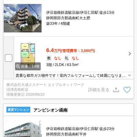
伊豆箱根鉄道駿豆線/伊豆仁田駅 徒歩13分
静岡県田方郡函南町大土肥
築33年
4階建
6.4
万円
(管理費等：3,000円)
敷
なし
礼
なし
3階
2LDK
63.5m²
画像：14枚
貴重な都市ガス物件です！室内フルリフォームして綺麗になりまし
た！洗面化粧台も新品です！敷地も広く来客用駐車場もございま
株式会社大成エステート エイブルネットワーク
す！初期費用、お家賃等お気軽にご相談ください！
詳細を見る
沼津高島町店
情報更新日
2026/08/10
アンビシオン函南
賃貸マンション
伊豆箱根鉄道駿豆線/伊豆仁田駅 徒歩23分
静岡県田方郡函南町平井