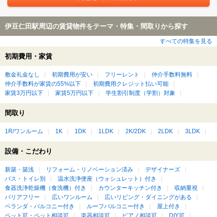
伊豆仁田駅周辺の賃貸物件をテーマ・特集・間取りから探す
すべての特集を見る
初期費用・家賃
敷金礼金なし
初期費用が安い
フリーレント
仲介手数料無料
仲介手数料が家賃の55%以下
初期費用クレジット払い可能
家賃3万円以下
家賃5万円以下
学生割引制度（学割）対象
間取り
1R/ワンルーム
1K
1DK
1LDK
2K/2DK
2LDK
3LDK
設備・こだわり
新築・築浅
リフォーム・リノベーション済み
デザイナーズ
バス・トイレ別
温水洗浄便座（ウォシュレット）付き
食器洗浄乾燥機（食洗機）付き
カウンターキッチン付き
収納重視
バリアフリー
広いワンルーム
広いリビング・ダイニングがある
ベランダ・バルコニー付き
ルーフバルコニー付き
屋上付き
ペット可・ペット相談可
楽器相談可
ピアノ相談可
DIY可