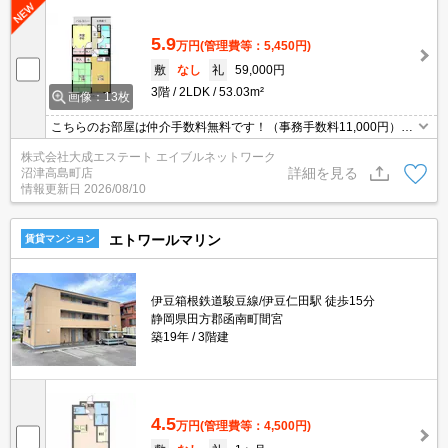
5.9
万円
(管理費等：5,450円)
敷
なし
礼
59,000円
3階
2LDK
53.03m²
画像：13枚
こちらのお部屋は仲介手数料無料です！（事務手数料11,000円）個
人契約の場合、礼金、更新料不要です！駐車場も1台無料です！
株式会社大成エステート エイブルネットワーク
詳細を見る
沼津高島町店
情報更新日
2026/08/10
エトワールマリン
賃貸マンション
伊豆箱根鉄道駿豆線/伊豆仁田駅 徒歩15分
静岡県田方郡函南町間宮
築19年
3階建
4.5
万円
(管理費等：4,500円)