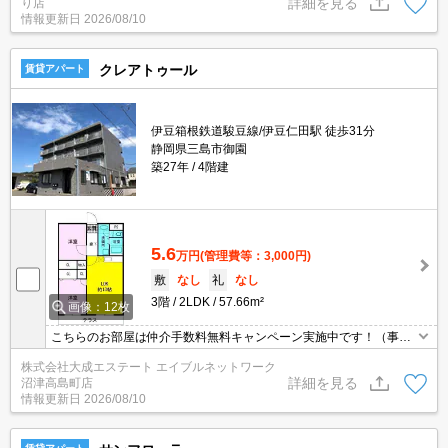
詳細を見る
り店
情報更新日
2026/08/10
クレアトゥール
賃貸アパート
伊豆箱根鉄道駿豆線/伊豆仁田駅 徒歩31分
静岡県三島市御園
築27年
4階建
5.6
万円
(管理費等：3,000円)
敷
なし
礼
なし
3階
2LDK
57.66m²
画像：12枚
こちらのお部屋は仲介手数料無料キャンペーン実施中です！（事務
手数料11,000円）デザイナーがリフォームしました！貴重なペット
株式会社大成エステート エイブルネットワーク
飼育可能物件です！（敷金１ヵ月）
詳細を見る
沼津高島町店
情報更新日
2026/08/10