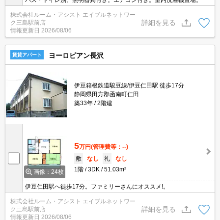
バス・トイレ別。照明器具付き。エアコン付き。室内洗濯機置場。
株式会社ルーム・アシスト エイブルネットワー
詳細を見る
ク三島駅前店
情報更新日
2026/08/06
ヨーロピアン長沢
賃貸アパート
伊豆箱根鉄道駿豆線/伊豆仁田駅 徒歩17分
静岡県田方郡函南町仁田
築33年
2階建
5
万円
(管理費等：--)
敷
なし
礼
なし
1階
3DK
51.03m²
画像：24枚
伊豆仁田駅へ徒歩17分。ファミリーさんにオススメ!。
株式会社ルーム・アシスト エイブルネットワー
詳細を見る
ク三島駅前店
情報更新日
2026/08/06