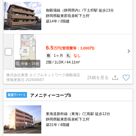
御殿場線（静岡県内）/下土狩駅 徒歩13分
静岡県駿東郡長泉町下土狩
築14年
3階建
6.5
万円
(管理費等：3,000円)
敷
1ヶ月
礼
なし
2階
1LDK
44.11m²
画像：16枚
株式会社東亜 エイブルネットワーク御殿場店
詳細を見る
情報更新日
2026/08/07
アメニティーコープS
賃貸アパート
東海道新幹線（東海）/三島駅 徒歩12分
静岡県駿東郡長泉町下土狩
築31年
4階建