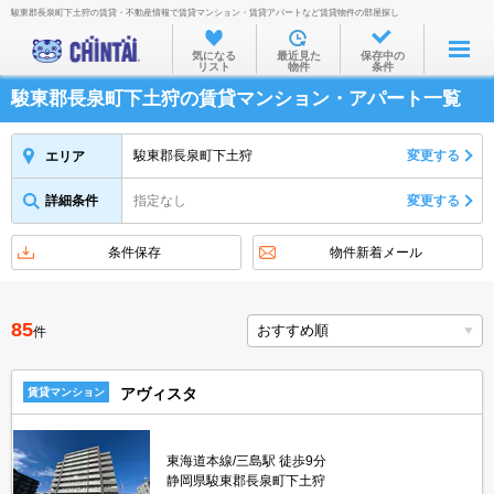
駿東郡長泉町下土狩の賃貸・不動産情報で賃貸マンション・賃貸アパートなど賃貸物件の部屋探し
お部屋を探す
気になる
最近見た
保存中の
リスト
物件
条件
沿線・駅から
駿東郡長泉町下土狩の賃貸マンション・アパート一覧
住所から
家賃相場から
駿東郡長泉町下土狩
変更する
エリア
通勤通学時間から
詳細条件
指定なし
変更する
物件特集から
条件保存
物件新着メール
不動産会社から
TOP
85
件
アヴィスタ
賃貸マンション
東海道本線/三島駅 徒歩9分
静岡県駿東郡長泉町下土狩