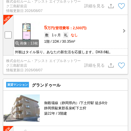
株式会社ルーム・アシスト エイブルネットワー
詳細を見る
ク三島駅前店
情報更新日
2026/08/07
5
万円
(管理費等：2,500円)
敷
1ヶ月
礼
なし
1階
1DK
30.35m²
画像：13枚
外観はタイル張り。あなたの新生活を応援します。DK8.6帖。
株式会社ルーム・アシスト エイブルネットワー
詳細を見る
ク三島駅前店
情報更新日
2026/08/07
グランドゥール
賃貸マンション
御殿場線（静岡県内）/下土狩駅 徒歩8分
静岡県駿東郡長泉町下土狩
築22年
3階建