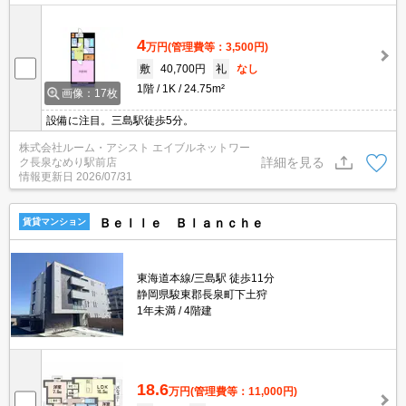
4
万円
(管理費等：3,500円)
敷
40,700円
礼
なし
1階
1K
24.75m²
画像：17枚
設備に注目。三島駅徒歩5分。
株式会社ルーム・アシスト エイブルネットワー
詳細を見る
ク長泉なめり駅前店
情報更新日
2026/07/31
Ｂｅｌｌｅ Ｂｌａｎｃｈｅ
賃貸マンション
東海道本線/三島駅 徒歩11分
静岡県駿東郡長泉町下土狩
1年未満
4階建
18.6
万円
(管理費等：11,000円)