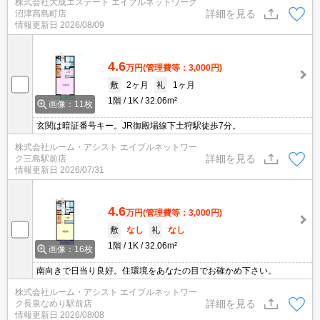
株式会社大成エステート エイブルネットワーク
す！敷地内駐車場もございます！敷金、礼金０で初期費用お得で
詳細を見る
沼津高島町店
す！
情報更新日
2026/08/09
4.6
万円
(管理費等：3,000円)
敷
2ヶ月
礼
1ヶ月
1階
1K
32.06m²
画像：11枚
玄関は暗証番号キー。JR御殿場線下土狩駅徒歩7分。
株式会社ルーム・アシスト エイブルネットワー
詳細を見る
ク三島駅前店
情報更新日
2026/07/31
4.6
万円
(管理費等：3,000円)
敷
なし
礼
なし
1階
1K
32.06m²
画像：16枚
南向きで日当り良好。住環境をあなたの目でお確かめ下さい。
株式会社ルーム・アシスト エイブルネットワー
詳細を見る
ク長泉なめり駅前店
情報更新日
2026/08/08