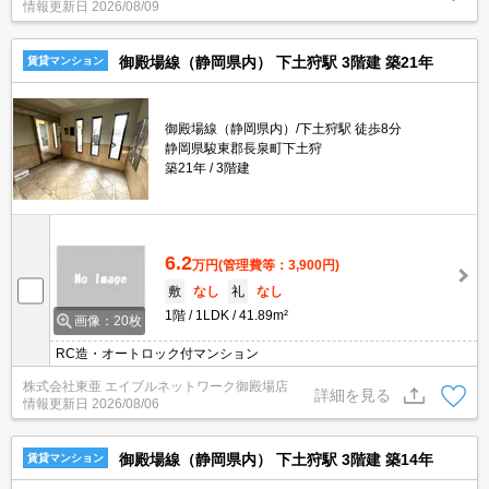
情報更新日
2026/08/09
御殿場線（静岡県内） 下土狩駅 3階建 築21年
賃貸マンション
御殿場線（静岡県内）/下土狩駅 徒歩8分
静岡県駿東郡長泉町下土狩
築21年
3階建
6.2
万円
(管理費等：3,900円)
敷
なし
礼
なし
1階
1LDK
41.89m²
画像：20枚
RC造・オートロック付マンション
株式会社東亜 エイブルネットワーク御殿場店
詳細を見る
情報更新日
2026/08/06
御殿場線（静岡県内） 下土狩駅 3階建 築14年
賃貸マンション