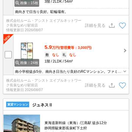
3階
2LDK
54m²
画像：15枚
南向きで日当り良好。駐輪場有。
株式会社ルーム・アシスト エイブルネットワー
詳細を見る
ク長泉なめり駅前店
情報更新日
2026/08/07
5.9
万円
(管理費等：3,000円)
敷
なし
礼
なし
1階
2LDK
54m²
画像：24枚
南小学校徒歩5分、南向き日当たり良好のRCマンション。ファミリ
ー新婚さんにもオススメ。
株式会社ルーム・アシスト エイブルネットワー
詳細を見る
ク長泉なめり駅前店
情報更新日
2026/08/07
ジュネスⅡ
賃貸マンション
東海道新幹線（東海）/三島駅 徒歩12分
静岡県駿東郡長泉町下土狩