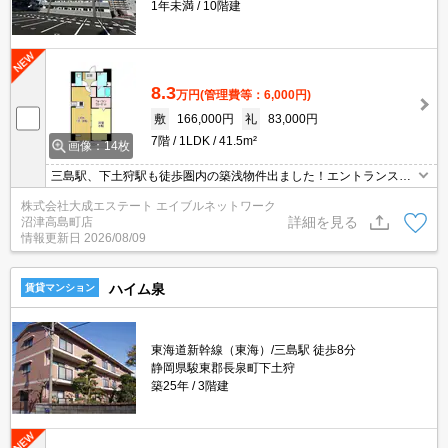
1年未満
10階建
8.3
万円
(管理費等：6,000円)
敷
166,000円
礼
83,000円
7階
1LDK
41.5m²
画像：14枚
三島駅、下土狩駅も徒歩圏内の築浅物件出ました！エントランスオ
ートロック、防犯カメラ、宅配BOX,専用ゴミ置き場、インターネッ
株式会社大成エステート エイブルネットワーク
トも無料です！駅通勤の方にオススメです！個人契約の場合、更新
詳細を見る
沼津高島町店
料不要です！
情報更新日
2026/08/09
ハイム泉
賃貸マンション
東海道新幹線（東海）/三島駅 徒歩8分
静岡県駿東郡長泉町下土狩
築25年
3階建