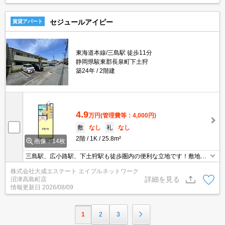
セジュールアイピー
賃貸アパート
東海道本線/三島駅 徒歩11分
静岡県駿東郡長泉町下土狩
築24年
2階建
4.9
万円
(管理費等：4,000円)
敷
なし
礼
なし
2階
1K
25.8m²
画像：14枚
三島駅、広小路駅、下土狩駅も徒歩圏内の便利な立地です！敷地内
駐車場もございます！貴重な都市ガス物件です！CATVインターネ
株式会社大成エステート エイブルネットワーク
ット無料になりました！
詳細を見る
沼津高島町店
情報更新日
2026/08/09
1
2
3