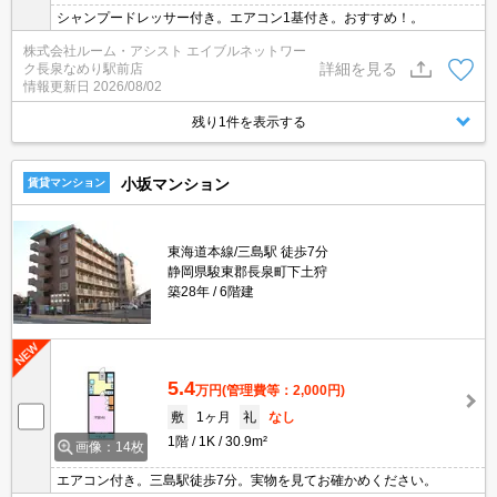
シャンプードレッサー付き。エアコン1基付き。おすすめ！。
株式会社ルーム・アシスト エイブルネットワー
詳細を見る
ク長泉なめり駅前店
情報更新日
2026/08/02
残り1件を表示する
小坂マンション
賃貸マンション
東海道本線/三島駅 徒歩7分
静岡県駿東郡長泉町下土狩
築28年
6階建
5.4
万円
(管理費等：2,000円)
敷
1ヶ月
礼
なし
1階
1K
30.9m²
画像：14枚
エアコン付き。三島駅徒歩7分。実物を見てお確かめください。