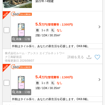
築22年
4階建
5.5
万円
(管理費等：2,500円)
敷
1ヶ月
礼
なし
2階
1DK
30.35m²
画像：12枚
外観はタイル張り。あなたの新生活を応援します。DK8.6帖。
株式会社ルーム・アシスト エイブルネットワー
詳細を見る
ク三島駅前店
情報更新日
2026/08/07
5.4
万円
(管理費等：2,500円)
敷
1ヶ月
礼
なし
1階
1DK
30.35m²
画像：13枚
外観はタイル張り。あなたの新生活を応援します。DK8.6帖。