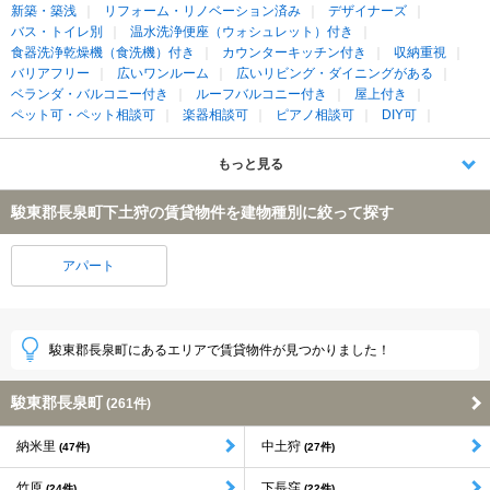
新築・築浅
リフォーム・リノベーション済み
デザイナーズ
バス・トイレ別
温水洗浄便座（ウォシュレット）付き
食器洗浄乾燥機（食洗機）付き
カウンターキッチン付き
収納重視
バリアフリー
広いワンルーム
広いリビング・ダイニングがある
ベランダ・バルコニー付き
ルーフバルコニー付き
屋上付き
ペット可・ペット相談可
楽器相談可
ピアノ相談可
DIY可
もっと見る
駿東郡長泉町下土狩の賃貸物件を建物種別に絞って探す
アパート
駿東郡長泉町にあるエリアで賃貸物件が見つかりました！
駿東郡長泉町
(261件)
納米里
中土狩
(47件)
(27件)
竹原
下長窪
(24件)
(22件)