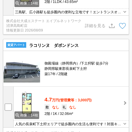
2階
1LDK
43.65m²
画像：14枚
三島駅、広小路駅も徒歩圏内の便利な立地です！エントランスオー
トロック、防犯カメラ、宅配BOX,専用ゴミ置き場、インターネット
株式会社大成エステート エイブルネットワーク
無料です！個人契約の場合、礼金、更新料不要です！
詳細を見る
沼津高島町店
情報更新日
2026/08/09
ラコリンヌ ダボンドンス
賃貸アパート
御殿場線（静岡県内）/下土狩駅 徒歩7分
静岡県駿東郡長泉町下土狩
築17年
2階建
4.7
万円
(管理費等：3,000円)
敷
なし
礼
なし
2階
1K
32.06m²
画像：14枚
人気の長泉町下土狩エリアで徒歩圏内の生活も便利です！対面キッ
チンで生活しやすい間取りです！荷物が多い単身の方にオススメで