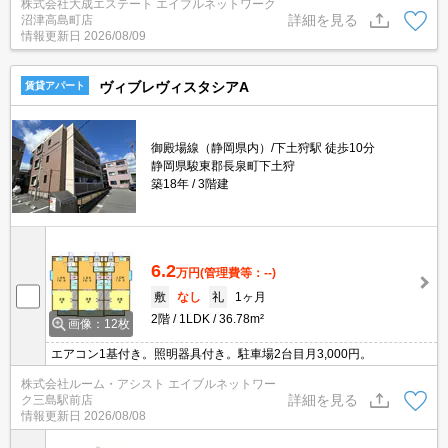
株式会社大成エステート エイブルネットワーク
ク、宅配BOX,専用ゴミ置き場、インターネット無料です！個人契約
詳細を見る
沼津高島町店
の場合、礼金、更新料不要です！
情報更新日
2026/08/09
ヴィブレヴィスタシアA
賃貸アパート
御殿場線（静岡県内）/下土狩駅 徒歩10分
静岡県駿東郡長泉町下土狩
築18年
3階建
6.2
万円
(管理費等：--)
敷
なし
礼
1ヶ月
2階
1LDK
36.78m²
画像：12枚
エアコン1基付き。照明器具付き。駐車場2台目月3,000円。
株式会社ルーム・アシスト エイブルネットワー
詳細を見る
ク三島駅前店
情報更新日
2026/08/08