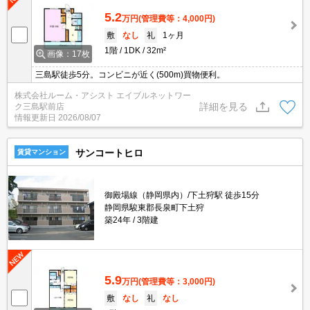
5.2
万円
(管理費等：4,000円)
敷
なし
礼
1ヶ月
1階
1DK
32m²
画像：17枚
三島駅徒歩5分。コンビニが近く(500m)買物便利。
株式会社ルーム・アシスト エイブルネットワー
詳細を見る
ク三島駅前店
情報更新日
2026/08/07
サンコートヒロ
賃貸マンション
御殿場線（静岡県内）/下土狩駅 徒歩15分
静岡県駿東郡長泉町下土狩
築24年
3階建
5.9
万円
(管理費等：3,000円)
敷
なし
礼
なし