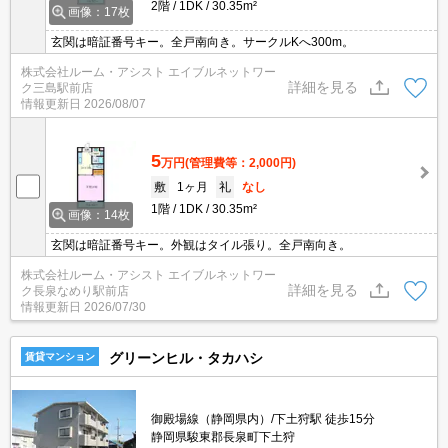
2階
1DK
30.35m²
画像：17枚
玄関は暗証番号キー。全戸南向き。サークルKへ300m。
株式会社ルーム・アシスト エイブルネットワー
詳細を見る
ク三島駅前店
情報更新日
2026/08/07
5
万円
(管理費等：2,000円)
敷
1ヶ月
礼
なし
1階
1DK
30.35m²
画像：14枚
玄関は暗証番号キー。外観はタイル張り。全戸南向き。
株式会社ルーム・アシスト エイブルネットワー
詳細を見る
ク長泉なめり駅前店
情報更新日
2026/07/30
グリーンヒル・タカハシ
賃貸マンション
御殿場線（静岡県内）/下土狩駅 徒歩15分
静岡県駿東郡長泉町下土狩