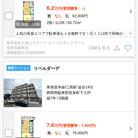
6.2
万円
(管理費等：--)
敷
なし
礼
62,000円
2階
1LDK
40.72m²
画像：14枚
人気の長泉エリアで駐車場も１台無料です！広々１LDKで荷物が多
い単身の方にオススメです！徒歩圏内の生活も便利な立地です！
株式会社大成エステート エイブルネットワーク
詳細を見る
沼津高島町店
情報更新日
2026/08/09
リベルダーデ
賃貸マンション
東海道本線/三島駅 徒歩14分
静岡県駿東郡長泉町下土狩
築7年
5階建
7.6
万円
(管理費等：7,900円)
敷
なし
礼
76,000円