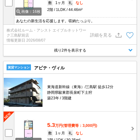
敷
1ヶ月
礼
なし
2階
1LDK
44.46m²
画像：16枚
あなたの新生活を応援します。収納たっぷり。
株式会社ルーム・アシスト エイブルネットワー
詳細を見る
ク三島駅前店
情報更新日
2026/08/07
残り2件を表示する
アビテ・ヴィル
賃貸マンション
東海道新幹線（東海）/三島駅 徒歩12分
静岡県駿東郡長泉町下土狩
築23年
3階建
5.3
万円
(管理費等：3,000円)
敷
1ヶ月
礼
なし