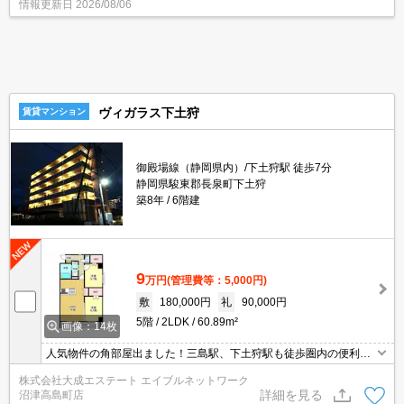
情報更新日
2026/08/06
ヴィガラス下土狩
賃貸マンション
御殿場線（静岡県内）/下土狩駅 徒歩7分
静岡県駿東郡長泉町下土狩
築8年
6階建
9
万円
(管理費等：5,000円)
敷
180,000円
礼
90,000円
5階
2LDK
60.89m²
画像：14枚
人気物件の角部屋出ました！三島駅、下土狩駅も徒歩圏内の便利な
立地です！広々２LDKでウォークインクローゼット２箇所付きで
株式会社大成エステート エイブルネットワーク
す！屋根付き駐車場もございます！弊社が建築から管理まで一括し
詳細を見る
沼津高島町店
ていますので、入居後のアフターケアもお任せ下さい！