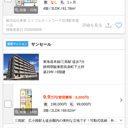
敷
なし
礼
1ヶ月
4階
3LDK
81.78m²
画像：20枚
株式会社東亜 エイブルネットワーク沼津駅前通
詳細を見る
り店
情報更新日
2026/08/08
サンセール
賃貸マンション
東海道本線/三島駅 徒歩7分
静岡県駿東郡長泉町下土狩
築19年
6階建
9.9
万円
(管理費等：6,000円)
敷
198,000円
礼
99,000円
3階
2LDK
68.82m²
画像：14枚
三島駅、広小路駅も徒歩圏内の便利な立地です！可動式収納、外物
置付きで荷物が多い方にオススメです！エントランスオートロッ