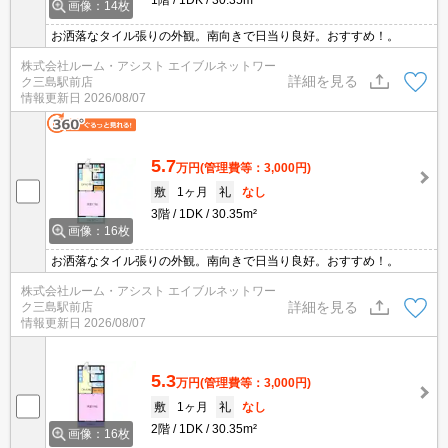
1階
1DK
30.35m²
画像：14枚
お洒落なタイル張りの外観。南向きで日当り良好。おすすめ！。
株式会社ルーム・アシスト エイブルネットワー
詳細を見る
ク三島駅前店
情報更新日
2026/08/07
5.7
万円
(管理費等：3,000円)
敷
1ヶ月
礼
なし
3階
1DK
30.35m²
画像：16枚
お洒落なタイル張りの外観。南向きで日当り良好。おすすめ！。
株式会社ルーム・アシスト エイブルネットワー
詳細を見る
ク三島駅前店
情報更新日
2026/08/07
5.3
万円
(管理費等：3,000円)
敷
1ヶ月
礼
なし
2階
1DK
30.35m²
画像：16枚