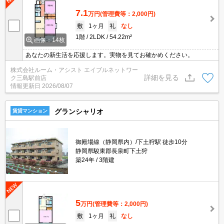
7.1
万円
(管理費等：2,000円)
敷
1ヶ月
礼
なし
1階
2LDK
54.22m²
画像：14枚
あなたの新生活を応援します。実物を見てお確かめください。
株式会社ルーム・アシスト エイブルネットワー
詳細を見る
ク三島駅前店
情報更新日
2026/08/07
グランシャリオ
賃貸マンション
御殿場線（静岡県内）/下土狩駅 徒歩10分
静岡県駿東郡長泉町下土狩
築24年
3階建
5
万円
(管理費等：2,000円)
敷
1ヶ月
礼
なし