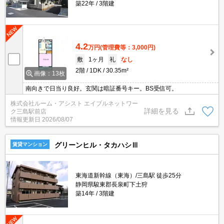
築22年
3階建
4.2
万円
(管理費等：3,000円)
敷
1ヶ月
礼
なし
2階
1DK
30.35m²
画像：13枚
南向きで日当り良好。玄関は暗証番号キー。BS受信可。
株式会社ルーム・アシスト エイブルネットワー
詳細を見る
ク三島駅前店
情報更新日
2026/08/07
グリーンヒル・タカハシⅢ
賃貸マンション
東海道新幹線（東海）/三島駅 徒歩25分
静岡県駿東郡長泉町下土狩
築14年
3階建