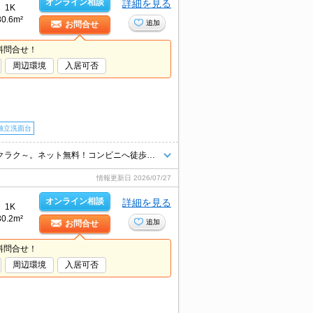
オンライン相談
詳細を見る
1K
30.6m²
追加
お問合せ
料問合せ！
周辺環境
入居可否
独立洗面台
★家具家電付きルーム★最初から家具や家電が揃っているのでお引越しラクラク～。ネット無料！コンビニへ徒歩2分！駐車場は先着順です。
情報更新日
2026/07/27
オンライン相談
詳細を見る
1K
30.2m²
追加
お問合せ
料問合せ！
周辺環境
入居可否