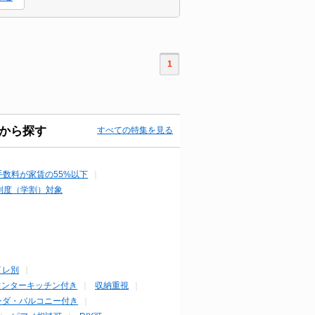
1
から探す
すべての特集を見る
手数料が家賃の55%以下
制度（学割）対象
イレ別
ウンターキッチン付き
収納重視
ンダ・バルコニー付き