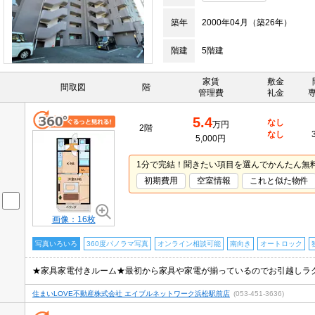
築年
2000年04月（築26年）
階建
5階建
家賃
敷金
間取図
階
管理費
礼金
5.4
なし
万円
2階
なし
5,000円
1分で完結！聞きたい項目を選んでかんたん無
初期費用
空室情報
これと似た物件
画像：16枚
写真いろいろ
360度パノラマ写真
オンライン相談可能
南向き
オートロック
住まいLOVE不動産株式会社 エイブルネットワーク浜松駅前店
(053-451-3636)