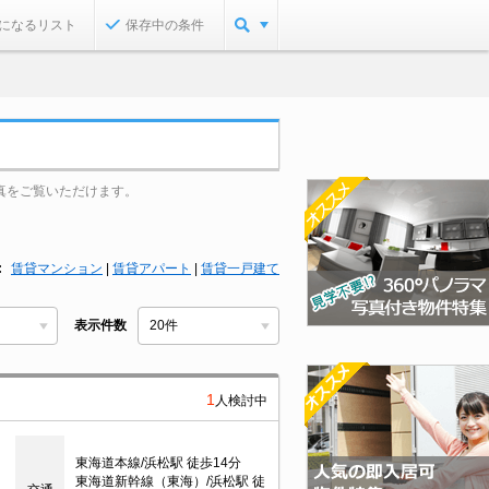
になるリスト
保存中の条件
真をご覧いただけます。
賃貸マンション
|
賃貸アパート
|
賃貸一戸建て
表示件数
1
人検討中
目
東海道本線/浜松駅 徒歩14分
東海道新幹線（東海）/浜松駅 徒