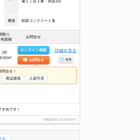
塚１丁目下車：停歩3分
構造
鉄筋コンクリート造
間取り
お問合せ
専有面積
オンライン相談
詳細を見る
1R
9.02m²
追加
お問合せ
料問合せ！
周辺環境
入居可否
すすめです！
情報更新日
2026/08/05
する