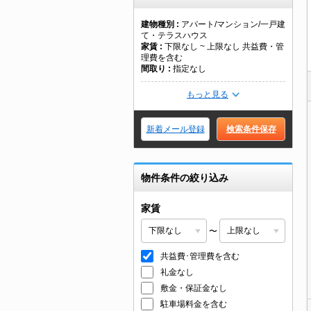
建物種別
アパート/マンション/一戸建
て・テラスハウス
家賃
下限なし ~ 上限なし 共益費・管
理費を含む
間取り
指定なし
もっと見る
新着メール登録
検索条件保存
物件条件の絞り込み
家賃
〜
共益費･管理費を含む
礼金なし
敷金・保証金なし
駐車場料金を含む