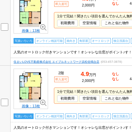
なし
4
即入居可
2,000円
1分で完結！聞きたい項目を選んでかんたん無
初期費用
空室情報
これと似た物件
画像：13枚
写真いろいろ
オンライン相談可能
南向き
角部屋
オートロック
独立洗面台
人気のオートロック付きマンションです！オシャレな出窓がポイント♪す！
住まいLOVE不動産株式会社 エイブルネットワーク浜松佐鳴台店
(053-457-3878)
4.9
2階
なし
万円
なし
4
即入居可
2,000円
1分で完結！聞きたい項目を選んでかんたん無
初期費用
空室情報
これと似た物件
画像：13枚
写真いろいろ
オンライン相談可能
南向き
角部屋
オートロック
独立洗面台
人気のオートロック付きマンションです！オシャレな出窓がポイント♪す！