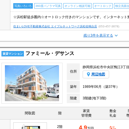
写真いろいろ
360度パノラマ写真
オンライン相談可能
オートロック
独立洗面
☆浜松駅徒歩圏内☆オートロック付きのマンションです。インターネット
住まいLOVE不動産株式会社 エイブルネットワーク浜松佐鳴台店
(053-457-3878)
残り3件を表示する
ファミール・デサンス
賃貸マンション
静岡県浜松市中央区鴨江3丁
住所
周辺地図
築年
1989年06月（築37年）
階建
3階建(地下3階)
家賃
敷金
間取図
階
管理費
礼金
4.9
2階
なし
万円