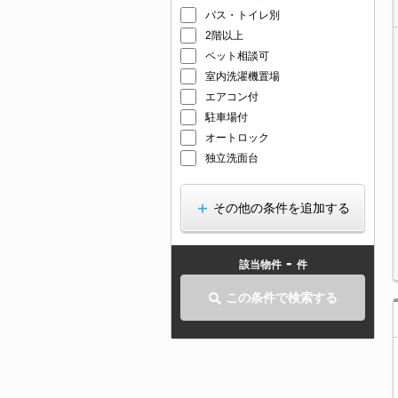
バス・トイレ別
2階以上
ペット相談可
室内洗濯機置場
エアコン付
駐車場付
オートロック
独立洗面台
その他の条件を追加する
-
該当物件
件
この条件で検索する