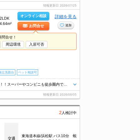
情報更新日
2026/07/25
オンライン相談
詳細を見る
2LDK
4.64m²
追加
お問合せ
料問合せ！
周辺環境
入居可否
独立洗面台
ペット相談可
オートロックマンション！ わんにゃんOK！初期費用を抑えて賢く新生活！！スーパーやコンビニも徒歩圏内で暮らしやすい環境です！
情報更新日
2026/08/05
2
人検討中
目
東海道本線/浜松駅 バス10分 蜆
交通