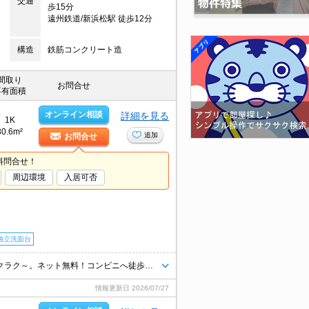
交通
歩15分
遠州鉄道/新浜松駅 徒歩12分
構造
鉄筋コンクリート造
間取り
お問合せ
専有面積
オンライン相談
詳細を見る
1K
30.6m²
追加
お問合せ
料問合せ！
周辺環境
入居可否
独立洗面台
★家具家電付きルーム★最初から家具や家電が揃っているのでお引越しラクラク～。ネット無料！コンビニへ徒歩2分！駐車場は先着順です。
情報更新日
2026/07/27