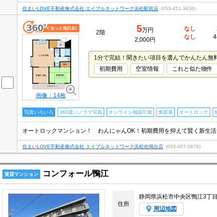
住まいLOVE不動産株式会社 エイブルネットワーク浜松駅前店
(053-451-3636)
5
なし
万円
2階
なし
4
2,000円
1分で完結！聞きたい項目を選んでかんたん無
初期費用
空室情報
これと似た物件
画像：14枚
写真いろいろ
360度パノラマ写真
オンライン相談可能
角部屋
オートロック
住まいLOVE不動産株式会社 エイブルネットワーク浜松佐鳴台店
(053-457-3878)
コンフォール鴨江
賃貸マンション
静岡県浜松市中央区鴨江3丁
住所
周辺地図