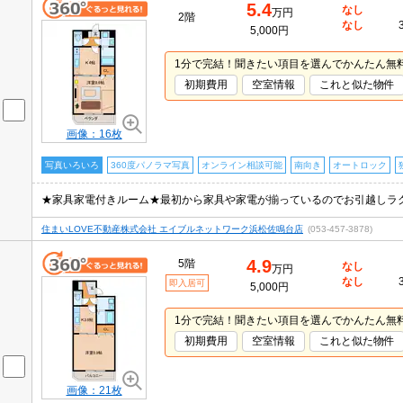
5.4
なし
万円
2階
なし
5,000円
1分で完結！聞きたい項目を選んでかんたん無
初期費用
空室情報
これと似た物件
画像：16枚
写真いろいろ
360度パノラマ写真
オンライン相談可能
南向き
オートロック
住まいLOVE不動産株式会社 エイブルネットワーク浜松佐鳴台店
(053-457-3878)
4.9
5階
なし
万円
なし
即入居可
5,000円
1分で完結！聞きたい項目を選んでかんたん無
初期費用
空室情報
これと似た物件
画像：21枚