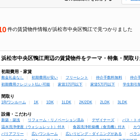
10
件の賃貸物件情報が浜松市中央区鴨江で見つかりました
浜松市中央区鴨江周辺の賃貸物件をテーマ・特集・間取り
初期費用・家賃
敷金礼金なし
初期費用が安い
フリーレント
仲介手数料無料
仲介
初期費用クレジット払い可能
家賃3万円以下
家賃5万円以下
学生割引
間取り
1R/ワンルーム
1K
1DK
1LDK
2K/2DK
2LDK
3LDK
設備・こだわり
新築・築浅
リフォーム・リノベーション済み
デザイナーズ
バス・ト
温水洗浄便座（ウォシュレット）付き
食器洗浄乾燥機（食洗機）付き
カ
バリアフリー
広いワンルーム
広いリビング・ダイニングがある
ベラ