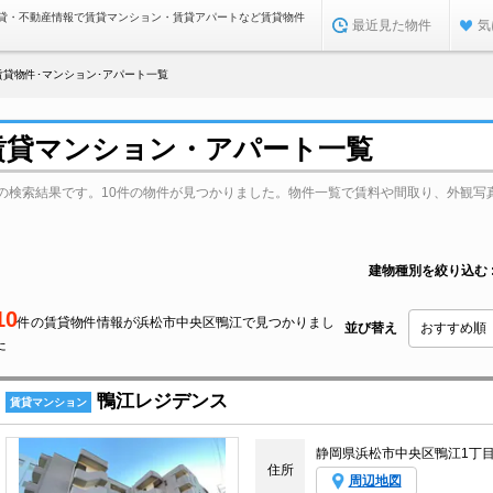
貸・不動産情報で賃貸マンション・賃貸アパートなど賃貸物件
最近見た物件
気
賃貸物件･マンション･アパート一覧
賃貸マンション・アパート一覧
の検索結果です。10件の物件が見つかりました。物件一覧で賃料や間取り、外観写
建物種別を絞り込む
10
件の賃貸物件情報が浜松市中央区鴨江で見つかりまし
並び替え
た
鴨江レジデンス
賃貸マンション
静岡県浜松市中央区鴨江1丁
住所
周辺地図