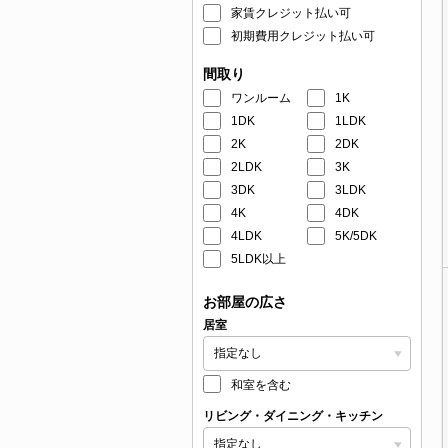
家賃クレジット払い可
初期費用クレジット払い可
間取り
ワンルーム
1K
1DK
1LDK
2K
2DK
2LDK
3K
3DK
3LDK
4K
4DK
4LDK
5K/5DK
5LDK以上
お部屋の広さ
居室
和室を含む
リビング・ダイニング・キッチン