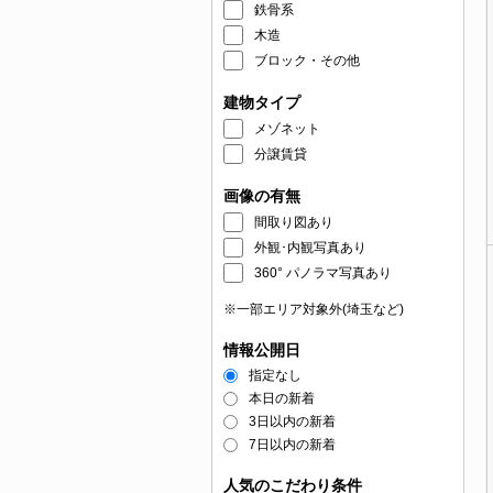
鉄骨系
木造
ブロック・その他
建物タイプ
メゾネット
分譲賃貸
画像の有無
間取り図あり
外観･内観写真あり
360° パノラマ写真あり
※一部エリア対象外(埼玉など)
情報公開日
指定なし
本日の新着
3日以内の新着
7日以内の新着
人気のこだわり条件