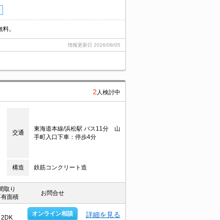
台
無料。
情報更新日
2026/08/05
2
人検討中
目
東海道本線/浜松駅 バス11分 山
交通
手町入口下車：停歩4分
構造
鉄筋コンクリート造
間取り
お問合せ
専有面積
オンライン相談
詳細を見る
2DK