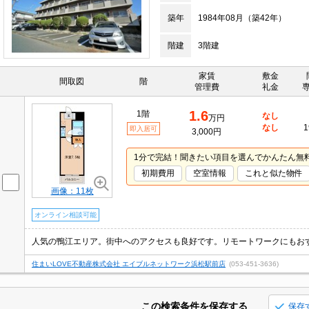
築年
1984年08月（築42年）
階建
3階建
家賃
敷金
間取図
階
管理費
礼金
1.6
1階
なし
万円
なし
1
即入居可
3,000円
1分で完結！聞きたい項目を選んでかんたん無
初期費用
空室情報
これと似た物件
画像：11枚
オンライン相談可能
人気の鴨江エリア。街中へのアクセスも良好です。リモートワークにもお
住まいLOVE不動産株式会社 エイブルネットワーク浜松駅前店
(053-451-3636)
この検索条件を保存する
保存