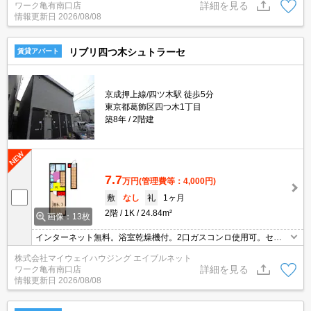
詳細を見る
ワーク亀有南口店
情報更新日
2026/08/08
リブリ四つ木シュトラーセ
賃貸アパート
京成押上線/四ツ木駅 徒歩5分
東京都葛飾区四つ木1丁目
築8年
2階建
7.7
万円
(管理費等：4,000円)
敷
なし
礼
1ヶ月
2階
1K
24.84m²
画像：13枚
インターネット無料。浴室乾燥機付。2口ガスコンロ使用可。セコ
ム無料装備。
株式会社マイウェイハウジング エイブルネット
詳細を見る
ワーク亀有南口店
情報更新日
2026/08/08