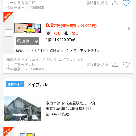
詳細を見る
ワーク亀有南口店
情報更新日
2026/08/09
8.9
万円
(管理費等：10,000円)
敷
なし
礼
なし
1階
1K
20.07m²
画像：1枚
新築。ペット可(犬・猫限定)。インターネット無料。
株式会社マイウェイハウジング エイブルネット
詳細を見る
ワーク亀有南口店
情報更新日
2026/08/09
メイプルＮ
賃貸ハイツ
京成本線/お花茶屋駅 徒歩12分
東京都葛飾区お花茶屋3丁目
築34年
2階建