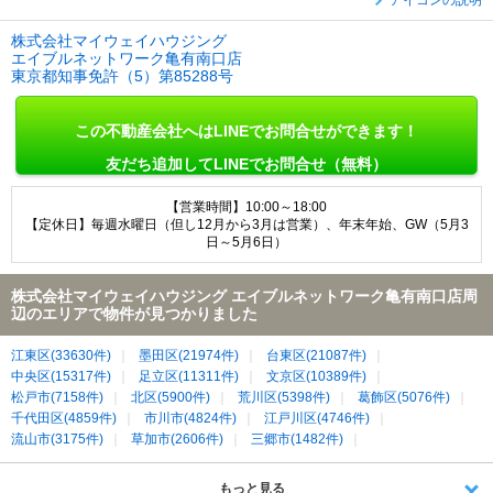
株式会社マイウェイハウジング
エイブルネットワーク亀有南口店
東京都知事免許（5）第85288号
この不動産会社へはLINEでお問合せができます！
友だち追加してLINEでお問合せ（無料）
【営業時間】10:00～18:00
【定休日】毎週水曜日（但し12月から3月は営業）、年末年始、GW（5月3
日～5月6日）
株式会社マイウェイハウジング エイブルネットワーク亀有南口店周
辺のエリアで物件が見つかりました
江東区(33630件)
墨田区(21974件)
台東区(21087件)
中央区(15317件)
足立区(11311件)
文京区(10389件)
松戸市(7158件)
北区(5900件)
荒川区(5398件)
葛飾区(5076件)
千代田区(4859件)
市川市(4824件)
江戸川区(4746件)
流山市(3175件)
草加市(2606件)
三郷市(1482件)
八潮市(1125件)
もっと見る