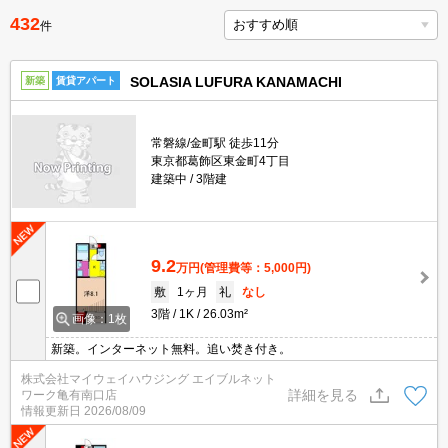
432
件
SOLASIA LUFURA KANAMACHI
新築
賃貸アパート
常磐線/金町駅 徒歩11分
東京都葛飾区東金町4丁目
建築中
3階建
9.2
万円
(管理費等：5,000円)
敷
1ヶ月
礼
なし
3階
1K
26.03m²
画像：1枚
新築。インターネット無料。追い焚き付き。
株式会社マイウェイハウジング エイブルネット
詳細を見る
ワーク亀有南口店
情報更新日
2026/08/09