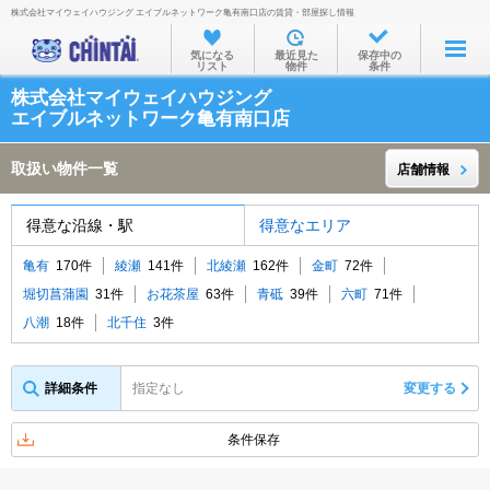
株式会社マイウェイハウジング エイブルネットワーク亀有南口店の賃貸・部屋探し情報
お部屋を探す
気になる
最近見た
保存中の
リスト
物件
条件
沿線・駅から
株式会社マイウェイハウジング
住所から
エイブルネットワーク亀有南口店
家賃相場から
取扱い物件一覧
店舗情報
通勤通学時間から
得意な沿線・駅
得意なエリア
物件特集から
亀有
170件
綾瀬
141件
北綾瀬
162件
金町
72件
不動産会社から
堀切菖蒲園
31件
お花茶屋
63件
青砥
39件
六町
71件
TOP
八潮
18件
北千住
3件
詳細条件
指定なし
変更する
条件保存