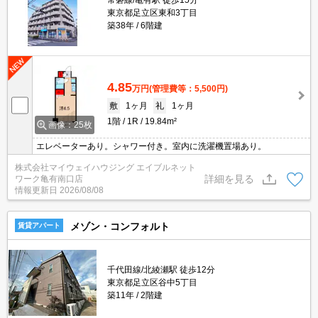
常磐線/亀有駅 徒歩15分
東京都足立区東和3丁目
築38年
6階建
4.85
万円
(管理費等：5,500円)
敷
1ヶ月
礼
1ヶ月
1階
1R
19.84m²
画像：25枚
エレベーターあり。シャワー付き。室内に洗濯機置場あり。
株式会社マイウェイハウジング エイブルネット
詳細を見る
ワーク亀有南口店
情報更新日
2026/08/08
メゾン・コンフォルト
賃貸アパート
千代田線/北綾瀬駅 徒歩12分
東京都足立区谷中5丁目
築11年
2階建