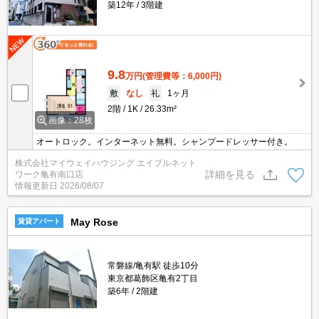
築12年
3階建
9.8
万円
(管理費等：6,000円)
敷
なし
礼
1ヶ月
2階
1K
26.33m²
画像：28枚
オートロック。インターネット無料。シャンプードレッサー付き。
株式会社マイウェイハウジング エイブルネット
詳細を見る
ワーク亀有南口店
情報更新日
2026/08/07
May Rose
賃貸アパート
常磐線/亀有駅 徒歩10分
東京都葛飾区亀有2丁目
築6年
2階建