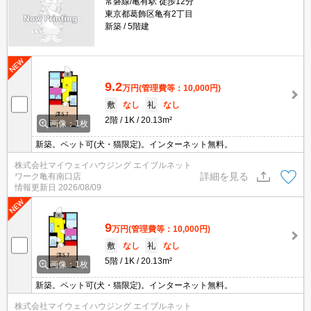
常磐線/亀有駅 徒歩12分
東京都葛飾区亀有2丁目
新築
5階建
9.2
万円
(管理費等：10,000円)
敷
なし
礼
なし
2階
1K
20.13m²
画像：1枚
新築。ペット可(犬・猫限定)。インターネット無料。
株式会社マイウェイハウジング エイブルネット
詳細を見る
ワーク亀有南口店
情報更新日
2026/08/09
9
万円
(管理費等：10,000円)
敷
なし
礼
なし
5階
1K
20.13m²
画像：1枚
新築。ペット可(犬・猫限定)。インターネット無料。
株式会社マイウェイハウジング エイブルネット