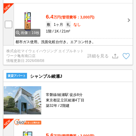
6.4
万円
(管理費等：3,000円)
敷
1ヶ月
礼
なし
1階
1K
21m²
画像：19枚
都市ガス使用。洗面化粧台付き。エアコン付き。
株式会社マイウェイハウジング エイブルネット
詳細を見る
ワーク亀有南口店
情報更新日
2026/08/08
シャンブル綾瀬J
賃貸アパート
常磐線/綾瀬駅 徒歩8分
東京都足立区綾瀬4丁目
築32年
2階建
5.6
万円
(管理費等：3,000円)