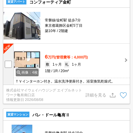
コンフォーティア金町
賃貸アパート
常磐線/金町駅 徒歩7分
東京都葛飾区金町5丁目
築10年
2階建
6
万円
(管理費等：4,000円)
敷
1ヶ月
礼
1ヶ月
1階
1R
20m²
画像：4枚
ＴＶインターホン付き。温水洗浄便座付き。浴室換気乾燥式。
株式会社マイウェイハウジング エイブルネット
詳細を見る
ワーク亀有南口店
情報更新日
2026/08/08
パレ・ドール亀有Ⅱ
賃貸マンション