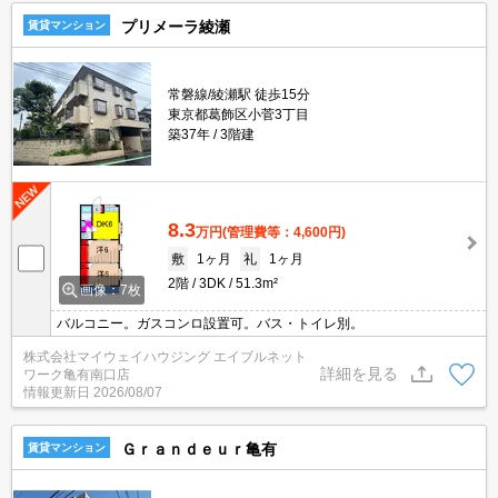
プリメーラ綾瀬
賃貸マンション
常磐線/綾瀬駅 徒歩15分
東京都葛飾区小菅3丁目
築37年
3階建
8.3
万円
(管理費等：4,600円)
敷
1ヶ月
礼
1ヶ月
2階
3DK
51.3m²
画像：7枚
バルコニー。ガスコンロ設置可。バス・トイレ別。
株式会社マイウェイハウジング エイブルネット
詳細を見る
ワーク亀有南口店
情報更新日
2026/08/07
Ｇｒａｎｄｅｕｒ亀有
賃貸マンション