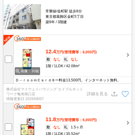
常磐線/金町駅 徒歩8分
東京都葛飾区金町5丁目
築9年
3階建
12.4
万円
(管理費等：6,000円)
敷
なし
礼
なし
1階
1LDK
42.08m²
画像：30枚
Ｄ－ｒｏｏｍＣａｒｄキー料金13,500円。インターネット無料。
株式会社マイウェイハウジング エイブルネット
詳細を見る
ワーク亀有南口店
情報更新日
2026/08/07
11.8
万円
(管理費等：6,000円)
敷
なし
礼
1.5ヶ月
1階
1LDK
35.52m²