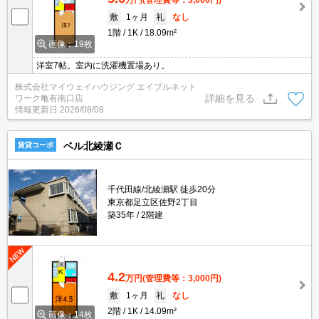
敷
1ヶ月
礼
なし
1階
1K
18.09m²
画像：19枚
洋室7帖。室内に洗濯機置場あり。
株式会社マイウェイハウジング エイブルネット
詳細を見る
ワーク亀有南口店
情報更新日
2026/08/08
ベル北綾瀬Ｃ
賃貸コーポ
千代田線/北綾瀬駅 徒歩20分
東京都足立区佐野2丁目
築35年
2階建
4.2
万円
(管理費等：3,000円)
敷
1ヶ月
礼
なし
2階
1K
14.09m²
画像：14枚