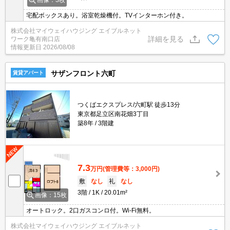
画像：3枚
宅配ボックスあり。浴室乾燥機付。TVインターホン付き。
株式会社マイウェイハウジング エイブルネット
詳細を見る
ワーク亀有南口店
情報更新日
2026/08/08
サザンフロント六町
賃貸アパート
つくばエクスプレス/六町駅 徒歩13分
東京都足立区南花畑3丁目
築8年
3階建
7.3
万円
(管理費等：3,000円)
敷
なし
礼
なし
3階
1K
20.01m²
画像：15枚
オートロック。2口ガスコンロ付。Wi-Fi無料。
株式会社マイウェイハウジング エイブルネット