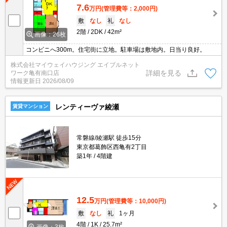
7.6
万円
(管理費等：2,000円)
敷
なし
礼
なし
2階
2DK
42m²
画像：26枚
コンビニへ300m。住宅街に立地。駐車場は敷地内。日当り良好。
株式会社マイウェイハウジング エイブルネット
詳細を見る
ワーク亀有南口店
情報更新日
2026/08/09
レンティーヴァ綾瀬
賃貸マンション
常磐線/綾瀬駅 徒歩15分
東京都葛飾区西亀有2丁目
築1年
4階建
12.5
万円
(管理費等：10,000円)
敷
なし
礼
1ヶ月
4階
1K
25.7m²