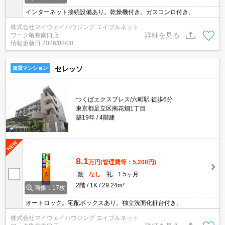
インターネット接続設備あり。乾燥機付き。ガスコンロ付き。
株式会社マイウェイハウジング エイブルネット
詳細を見る
ワーク亀有南口店
情報更新日
2026/08/08
セレッソ
賃貸マンション
つくばエクスプレス/六町駅 徒歩6分
東京都足立区南花畑1丁目
築19年
4階建
8.1
万円
(管理費等：5,200円)
敷
なし
礼
1.5ヶ月
2階
1K
29.24m²
画像：17枚
オートロック。宅配ボックスあり。独立洗面化粧台付き。
株式会社マイウェイハウジング エイブルネット