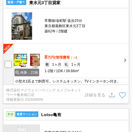
東水元3丁目貸家
賃貸一戸建て
常磐線/金町駅 徒歩25分
東京都葛飾区東水元3丁目
築62年
2階建
8
万円
(管理費等：--)
敷
1ヶ月
礼
1ヶ月
1-2階
1DK
39.66m²
画像：22枚
小型犬1匹まで飼育可。システムキッチン。TVインターホン付き。
株式会社マイウェイハウジング エイブルネット
詳細を見る
ワーク亀有南口店
情報更新日
2026/08/09
Lotso亀有
新築
賃貸マンション