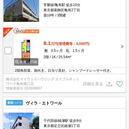
常磐線/亀有駅 徒歩10分
東京都葛飾区亀有2丁目
築18年
3階建
8.1
万円
(管理費等：4,000円)
敷
0.5ヶ月
礼
1.5ヶ月
2階
1K
25.54m²
画像：25枚
2階角部屋。南向き。日当り良好。シャンプードレッサー付き。
株式会社マイウェイハウジング エイブルネット
詳細を見る
ワーク亀有南口店
情報更新日
2026/08/07
ヴィラ・エトワール
賃貸ハイツ
千代田線/綾瀬駅 徒歩9分
東京都足立区綾瀬1丁目