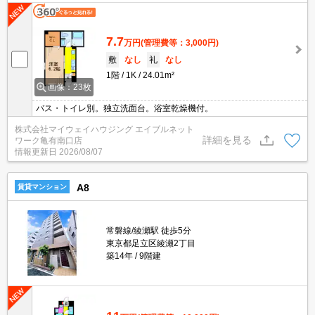
7.7
万円
(管理費等：3,000円)
敷
なし
礼
なし
1階
1K
24.01m²
画像：23枚
バス・トイレ別。独立洗面台。浴室乾燥機付。
株式会社マイウェイハウジング エイブルネット
詳細を見る
ワーク亀有南口店
情報更新日
2026/08/07
A8
賃貸マンション
常磐線/綾瀬駅 徒歩5分
東京都足立区綾瀬2丁目
築14年
9階建