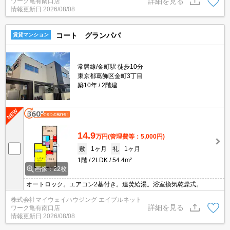
詳細を見る
ワーク亀有南口店
情報更新日
2026/08/08
コート グランパパ
賃貸マンション
常磐線/金町駅 徒歩10分
東京都葛飾区金町3丁目
築10年
2階建
14.9
万円
(管理費等：5,000円)
敷
1ヶ月
礼
1ヶ月
1階
2LDK
54.4m²
画像：22枚
オートロック。エアコン2基付き。追焚給湯。浴室換気乾燥式。
株式会社マイウェイハウジング エイブルネット
詳細を見る
ワーク亀有南口店
情報更新日
2026/08/08