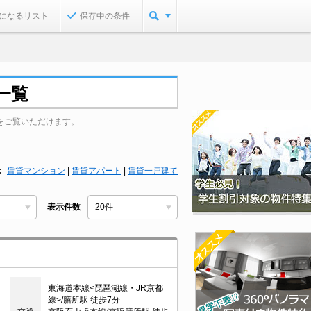
になるリスト
保存中の条件
一覧
をご覧いただけます。
賃貸マンション
|
賃貸アパート
|
賃貸一戸建て
表示件数
東海道本線<琵琶湖線・JR京都
線>/膳所駅 徒歩7分