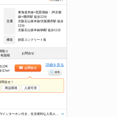
東海道本線<琵琶湖線・JR京都
線>/膳所駅 徒歩12分
交通
京阪石山坂本線/京阪膳所駅 徒歩
12分
京阪石山坂本線/錦駅 徒歩11分
構造
鉄筋コンクリート造
間取り
お問合せ
専有面積
詳細を見る
1LDK
お問合せ
9.57m²
追加
料問合せ！
周辺環境
入居可否
ご新婚様にもオススメの1LDK。JR膳所駅徒歩12分。オートロックあり。TVインターホン付き。生活便利な人気エリアです。