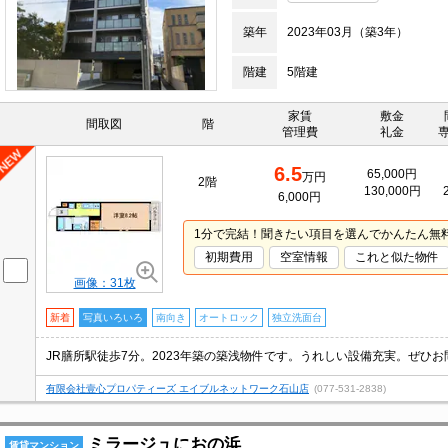
築年
2023年03月（築3年）
階建
5階建
家賃
敷金
間取図
階
管理費
礼金
6.5
65,000円
万円
2階
130,000円
6,000円
1分で完結！聞きたい項目を選んでかんたん無
初期費用
空室情報
これと似た物件
画像：31枚
新着
写真いろいろ
南向き
オートロック
独立洗面台
JR膳所駅徒歩7分。2023年築の築浅物件です。うれしい設備充実。ぜひお
有限会社壹心プロパティーズ エイブルネットワーク石山店
(077-531-2838)
ミラージュにおの浜
賃貸マンション