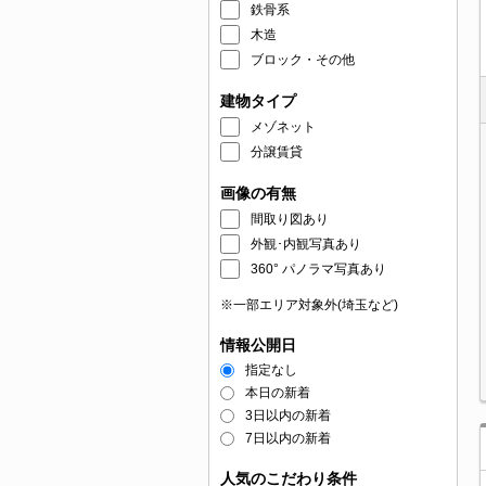
鉄骨系
木造
ブロック・その他
建物タイプ
メゾネット
分譲賃貸
画像の有無
間取り図あり
外観･内観写真あり
360° パノラマ写真あり
※一部エリア対象外(埼玉など)
情報公開日
指定なし
本日の新着
3日以内の新着
7日以内の新着
人気のこだわり条件