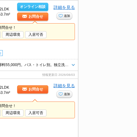
オンライン相談
詳細を見る
2LDK
53.7m²
追加
お問合せ
料問合せ！
周辺環境
入居可否
台
仲介手数料家賃の0.55ヵ月分。保証人不要。宅配ボックスあり。退室時清掃料55,000円。バス・トイレ別。独立洗面台が便利。新生活のスタートはここから。気分も一新!はじめるNew Life。
情報更新日
2026/08/03
詳細を見る
2LDK
お問合せ
53.7m²
追加
料問合せ！
周辺環境
入居可否