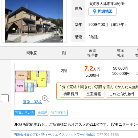
滋賀県大津市湖城が丘
住所
周辺地図
築年
2009年03月（築17年）
階建
2階建
家賃
敷金
間取図
階
管理費
礼金
7.2
50,000円
万円
2階
100,000円
5,000円
1分で完結！聞きたい項目を選んでかんたん無
初期費用
空室情報
これと似た物件
画像：32枚
写真いろいろ
角部屋
独立洗面台
JR膳所駅徒歩19分。ご新婚様にもオススメの2LDKです。TVモニターホ
有限会社壹心プロパティーズ エイブルネットワーク石山店
(077-531-2838)