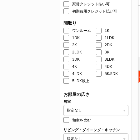
家賃クレジット払い可
初期費用クレジット払い可
間取り
ワンルーム
1K
1DK
1LDK
2K
2DK
2LDK
3K
3DK
3LDK
4K
4DK
4LDK
5K/5DK
5LDK以上
お部屋の広さ
居室
和室を含む
リビング・ダイニング・キッチン