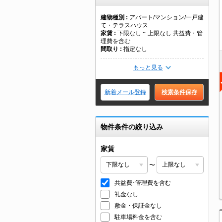
建物種別
アパート/マンション/一戸建
て・テラスハウス
家賃
下限なし ~ 上限なし 共益費・管
理費を含む
間取り
指定なし
もっと見る
新着メール登録
検索条件保存
物件条件の絞り込み
家賃
〜
共益費･管理費を含む
礼金なし
敷金・保証金なし
駐車場料金を含む