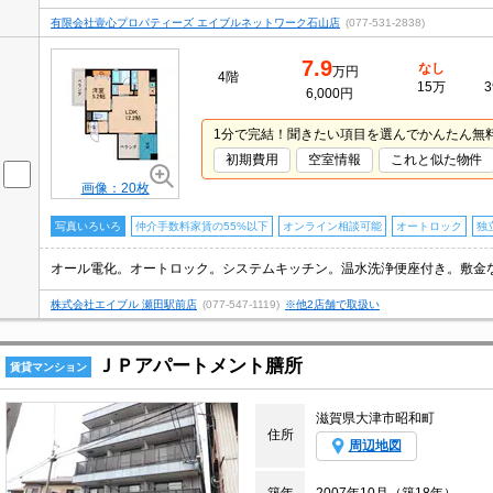
有限会社壹心プロパティーズ エイブルネットワーク石山店
(077-531-2838)
7.9
なし
万円
4階
15万
3
6,000円
1分で完結！聞きたい項目を選んでかんたん無
初期費用
空室情報
これと似た物件
画像：20枚
写真いろいろ
仲介手数料家賃の55%以下
オンライン相談可能
オートロック
独
株式会社エイブル 瀬田駅前店
(077-547-1119)
※他2店舗で取扱い
ＪＰアパートメント膳所
賃貸マンション
滋賀県大津市昭和町
住所
周辺地図