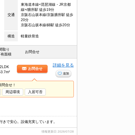
東海道本線<琵琶湖線・JR京都
線>/膳所駅 徒歩19分
交通
京阪石山坂本線/京阪膳所駅 徒歩
20分
京阪石山坂本線/錦駅 徒歩20分
構造
軽量鉄骨造
間取り
お問合せ
専有面積
詳細を見る
2LDK
お問合せ
53.7m²
追加
料問合せ！
周辺環境
入居可否
ン付きで安心。設備充実しています。
情報更新日
2026/07/28