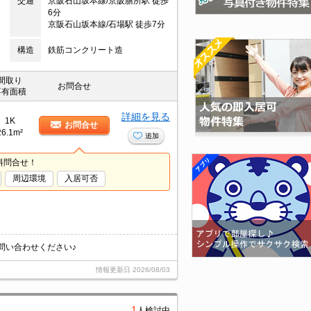
交通
京阪石山坂本線/京阪膳所駅 徒歩
6分
京阪石山坂本線/石場駅 徒歩7分
構造
鉄筋コンクリート造
間取り
お問合せ
専有面積
詳細を見る
1K
お問合せ
26.1m²
追加
料問合せ！
周辺環境
入居可否
問い合わせください♪
情報更新日
2026/08/03
1
人検討中