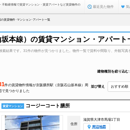
・不動産情報で賃貸マンション・賃貸アパートなど賃貸物件の
最近見た物件
気
辺の賃貸物件･マンション･アパート一覧
山坂本線）の賃貸マンション・アパート
検索結果です。31件の物件が見つかりました。物件一覧で賃料や間取り、外観写真
建物種別を絞り込む
31
件の賃貸物件情報が京阪膳所駅（京阪石山坂本線）周
並び替え
辺で見つかりました
コージーコート膳所
賃貸マンション
滋賀県大津市馬場1丁目
住所
周辺地図