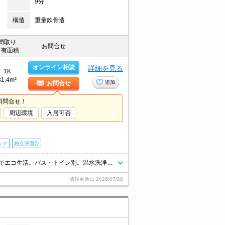
9分
構造
重量鉄骨造
間取り
お問合せ
専有面積
オンライン相談
詳細を見る
1K
31.4m²
追加
お問合せ
料問合せ！
周辺環境
入居可否
ック
独立洗面台
オートロック付きで、一人暮らしも安心。TVモニターホン有。オール電化でエコ生活。バス・トイレ別。温水洗浄便座付き。暖房便座付き。独立洗面台が便利。この部屋で一人暮らしをEnjoy。
情報更新日
2026/07/28