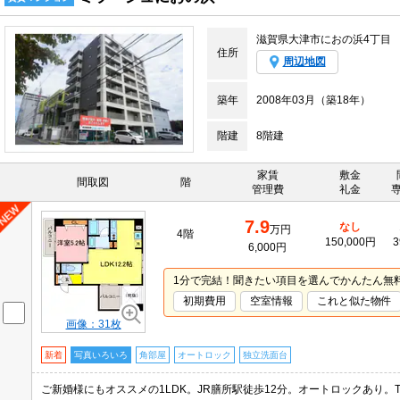
滋賀県大津市におの浜4丁目
住所
周辺地図
築年
2008年03月（築18年）
階建
8階建
家賃
敷金
間取図
階
管理費
礼金
7.9
なし
万円
4階
150,000円
3
6,000円
1分で完結！聞きたい項目を選んでかんたん無
初期費用
空室情報
これと似た物件
画像：31枚
新着
写真いろいろ
角部屋
オートロック
独立洗面台