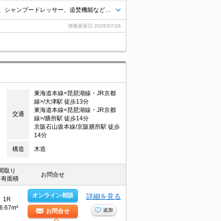
JR膳所駅徒歩19分。ご新婚様にもオススメの2LDKです。TVモニターホン、シャンプードレッサー、追焚機能など、嬉しい設備充実しています。
情報更新日
2026/07/26
東海道本線<琵琶湖線・JR京都
線>/大津駅 徒歩13分
東海道本線<琵琶湖線・JR京都
交通
線>/膳所駅 徒歩14分
京阪石山坂本線/京阪膳所駅 徒歩
14分
構造
木造
間取り
お問合せ
専有面積
オンライン相談
詳細を見る
1R
6.67m²
追加
お問合せ