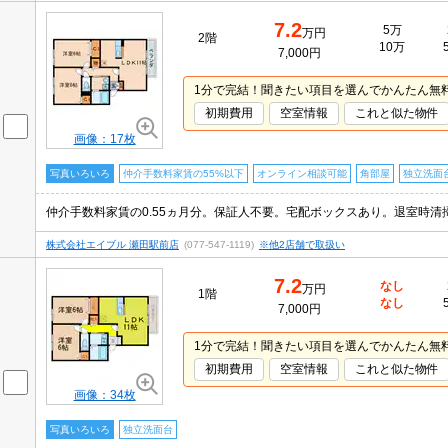
7.2
5万
万円
2階
10万
7,000円
1分で完結！聞きたい項目を選んでかんたん無
初期費用
空室情報
これと似た物件
画像：17枚
写真いろいろ
仲介手数料家賃の55%以下
オンライン相談可能
角部屋
独立洗面
株式会社エイブル 瀬田駅前店
(077-547-1119)
※他2店舗で取扱い
7.2
なし
万円
1階
なし
7,000円
1分で完結！聞きたい項目を選んでかんたん無
初期費用
空室情報
これと似た物件
画像：34枚
写真いろいろ
独立洗面台