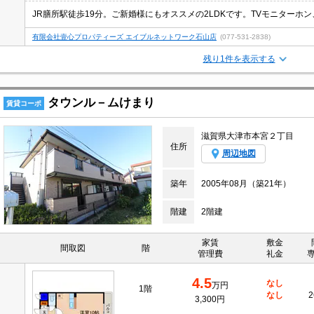
有限会社壹心プロパティーズ エイブルネットワーク石山店
(077-531-2838)
残り1件を表示する
タウンル－ムけまり
賃貸コーポ
滋賀県大津市本宮２丁目
住所
周辺地図
築年
2005年08月（築21年）
階建
2階建
家賃
敷金
間取図
階
管理費
礼金
4.5
なし
万円
1階
なし
2
3,300円