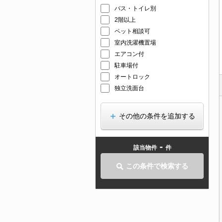
バス・トイレ別
2階以上
ペット相談可
室内洗濯機置場
エアコン付
駐車場付
オートロック
独立洗面台
その他の条件を追加する
-
該当物件
件
この条件で検索する