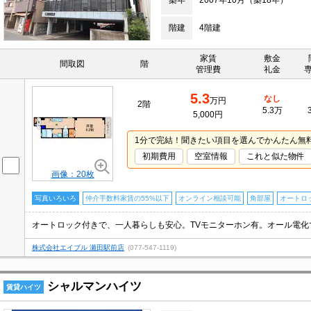
築年
2007年10月（築18年）
階建
4階建
家賃
敷金
間取図
階
管理費
礼金
5.3
なし
万円
2階
5.3万
5,000円
1分で完結！聞きたい項目を選んでかんたん無
初期費用
空室情報
これと似た物件
画像：20枚
写真いろいろ
仲介手数料家賃の55%以下
オンライン相談可能
角部屋
オートロ
株式会社エイブル 瀬田駅前店
(077-547-1119)
シャルマンハイツ
賃貸ハイツ