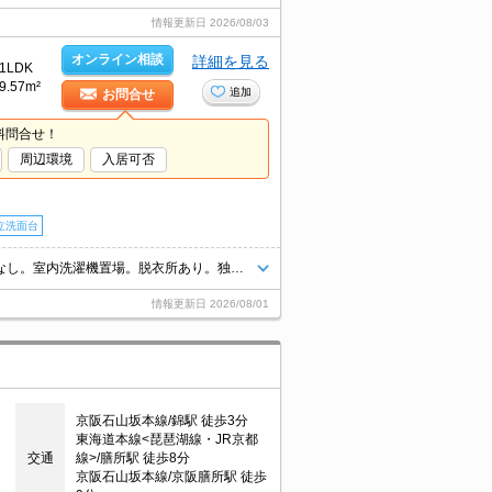
情報更新日
2026/08/03
オンライン相談
詳細を見る
1LDK
9.57m²
追加
お問合せ
料問合せ！
周辺環境
入居可否
立洗面台
オール電化。オートロック。システムキッチン。温水洗浄便座付き。敷金なし。室内洗濯機置場。脱衣所あり。独立洗面台が便利。駐車場は敷地内。宅配ボックスあり。駐輪場有。東向きバルコニー。2口IHコンロ付。
情報更新日
2026/08/01
京阪石山坂本線/錦駅 徒歩3分
東海道本線<琵琶湖線・JR京都
交通
線>/膳所駅 徒歩8分
京阪石山坂本線/京阪膳所駅 徒歩