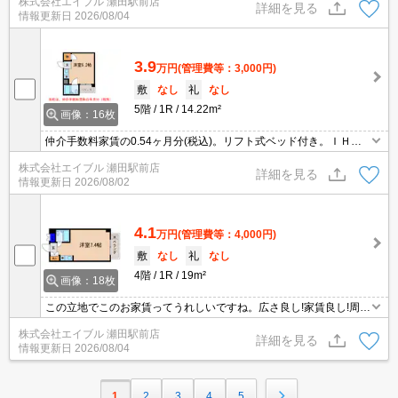
株式会社エイブル 瀬田駅前店
詳細を見る
情報更新日
2026/08/04
3.9
万円
(管理費等：3,000円)
敷
なし
礼
なし
5階
1R
14.22m²
画像：16枚
仲介手数料家賃の0.54ヶ月分(税込)。リフト式ベッド付き。ＩＨ調
理器付き。
株式会社エイブル 瀬田駅前店
詳細を見る
情報更新日
2026/08/02
4.1
万円
(管理費等：4,000円)
敷
なし
礼
なし
4階
1R
19m²
画像：18枚
この立地でこのお家賃ってうれしいですね。広さ良し!家賃良し!周辺
環境良し!。
株式会社エイブル 瀬田駅前店
詳細を見る
情報更新日
2026/08/04
1
2
3
4
5