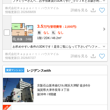
ファミリーさんへ…お手頃家賃の3DKです(^_-)-☆ＪＲと京阪が利用
可能な立地です！カップルや新婚さんにもおススメです♪実物と住環
株式会社Ｒａｐｐｏｒｔｉ ハウスマイル
境を是非ご自身の目でお確かめ下さい(^^♪
詳細を見る
情報更新日
2026/08/09
3.5
万円
(管理費等：2,000円)
敷
なし
礼
なし
1階
2DK
46.2m²
画像：24枚
お求めやすい条件の3DKです！是非ご覧になって下さい(^^♪ファミ
リーさんにピッタリ(^_-)-☆カップルや新婚さんもどうぞ！単身さん
株式会社Ｒａｐｐｏｒｔｉ ハウスマイル
も大歓迎！当店のおススメです！
詳細を見る
情報更新日
2026/07/27
レジデンスwith
賃貸マンション
京阪石山坂本線/びわ湖浜大津駅 徒歩6分
滋賀県大津市長等３丁目
築38年
8階建