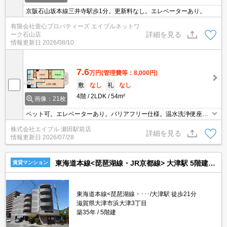
京阪石山坂本線三井寺駅歩1分。更新料なし。エレベーターあり。
有限会社壹心プロパティーズ エイブルネットワ
詳細を見る
ーク石山店
情報更新日
2026/08/10
7.6
万円
(管理費等：8,000円)
敷
なし
礼
なし
4階
2LDK
54m²
画像：21枚
ペット可。エレベーターあり。バリアフリー仕様。温水洗浄便座付
き。連帯保証人要。要火災保険。
株式会社エイブル 瀬田駅前店
詳細を見る
情報更新日
2026/07/28
東海道本線<琵琶湖線・JR京都線> 大津駅 5階建 築35年
賃貸マンション
東海道本線<琵琶湖線・･･･/大津駅 徒歩21分
滋賀県大津市浜大津3丁目
築35年
5階建