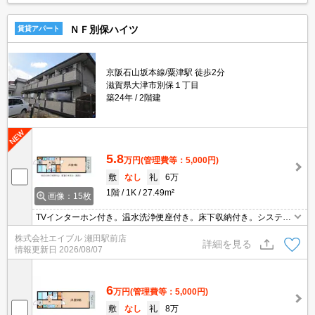
ＮＦ別保ハイツ
賃貸アパート
京阪石山坂本線/粟津駅 徒歩2分
滋賀県大津市別保１丁目
築24年
2階建
5.8
万円
(管理費等：5,000円)
敷
なし
礼
6万
1階
1K
27.49m²
画像：15枚
TVインターホン付き。温水洗浄便座付き。床下収納付き。システム
キッチン。
株式会社エイブル 瀬田駅前店
詳細を見る
情報更新日
2026/08/07
6
万円
(管理費等：5,000円)
敷
なし
礼
8万