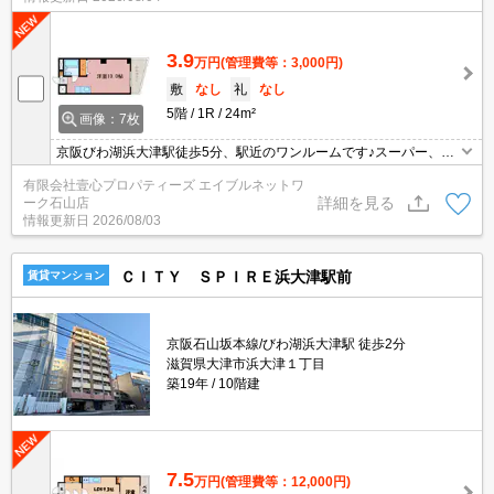
3.9
万円
(管理費等：3,000円)
敷
なし
礼
なし
5階
1R
24m²
画像：7枚
京阪びわ湖浜大津駅徒歩5分、駅近のワンルームです♪スーパー、コ
ンビニも近く買い物便利！最上階、5階のお部屋。オートロック、
有限会社壹心プロパティーズ エイブルネットワ
エレベーター付きです。
詳細を見る
ーク石山店
情報更新日
2026/08/03
ＣＩＴＹ ＳＰＩＲＥ浜大津駅前
賃貸マンション
京阪石山坂本線/びわ湖浜大津駅 徒歩2分
滋賀県大津市浜大津１丁目
築19年
10階建
7.5
万円
(管理費等：12,000円)