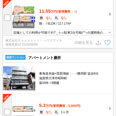
11.55
万円
(管理費等：--)
敷
なし
礼
なし
階：
6LDK
117.17m²
画像：38枚
店舗としての利用が可能です(^_-)-☆駐車2台可能(^^♪介護関係の事
業所や教室にいかがですか？業種に関しては相談可能！案内可能で
株式会社Ｒａｐｐｏｒｔｉ ハウスマイル
す！是非ご覧になって下さい！室内はキレイにリフォーム済です！
詳細を見る
情報更新日
2026/08/06
アパートメント膳所
賃貸マンション
東海道本線<琵琶湖線・･･･/膳所駅 徒歩8分
滋賀県大津市昭和町
築18年
4階建
5.3
万円
(管理費等：5,000円)
敷
なし
礼
1ヶ月