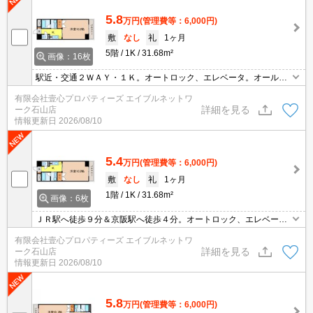
5.8
万円
(管理費等：6,000円)
敷
なし
礼
1ヶ月
5階
1K
31.68m²
画像：16枚
駅近・交通２ＷＡＹ・１Ｋ。オートロック、エレベータ。オール電
化。うれしい３点セパレート。シャンドレ、ウォシュレット、室内
有限会社壹心プロパティーズ エイブルネットワ
洗濯機置場、ＩＨコンロ、エアコン、ＴＶモニタホンなど設備充
詳細を見る
ーク石山店
実。琵琶湖花火大会は屋上にて鑑賞出来ます。
情報更新日
2026/08/10
5.4
万円
(管理費等：6,000円)
敷
なし
礼
1ヶ月
1階
1K
31.68m²
画像：6枚
ＪＲ駅へ徒歩９分＆京阪駅へ徒歩４分。オートロック、エレベー
タ、オール電化。２口電気コンロ、シャンドレ、ウォシュレット、
有限会社壹心プロパティーズ エイブルネットワ
ＴＶモニタホン付き。琵琶湖大花火大会を屋上で鑑賞できます。
詳細を見る
ーク石山店
情報更新日
2026/08/10
5.8
万円
(管理費等：6,000円)