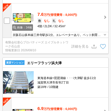
7.6
万円
(管理費等：8,000円)
敷
なし
礼
なし
4階
2LDK
32.45m²
画像：34枚
京阪石山坂本線三井寺駅歩1分。エレベーターあり。ペット飼育相
談可能物件です。
有限会社壹心プロパティーズ エイブルネットワ
詳細を見る
ーク石山店
情報更新日
2026/08/10
エリーフラッツ浜大津
賃貸マンション
東海道本線<琵琶湖線・･･･/大津駅 徒歩11分
滋賀県大津市長等2丁目
築18年
10階建
6.9
万円
(管理費等：6,000円)