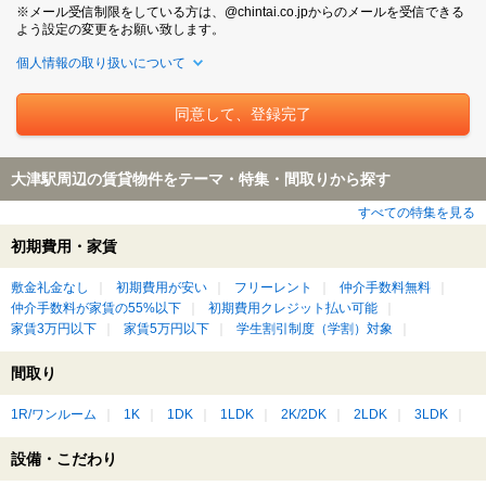
※メール受信制限をしている方は、@chintai.co.jpからのメールを受信できる
よう設定の変更をお願い致します。
個人情報の取り扱いについて
大津駅周辺の賃貸物件をテーマ・特集・間取りから探す
すべての特集を見る
初期費用・家賃
敷金礼金なし
初期費用が安い
フリーレント
仲介手数料無料
仲介手数料が家賃の55%以下
初期費用クレジット払い可能
家賃3万円以下
家賃5万円以下
学生割引制度（学割）対象
間取り
1R/ワンルーム
1K
1DK
1LDK
2K/2DK
2LDK
3LDK
設備・こだわり