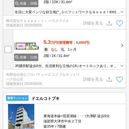
2階
1DK
31.4m²
画像：38枚
生活に大変ベンリな好立地(^_-)-☆フットワークもＧｏｏｄ！IH付き
キッチン・温水洗浄便座・エアコン・シャンプードレッサー等の嬉
株式会社Ｒａｐｐｏｒｔｉ ハウスマイル
しい設備付き！間取りは使いやすいバス・トイレ・洗面セパレート
詳細を見る
情報更新日
2026/08/06
です(^^♪
5.3
万円
(管理費等：5,000円)
敷
なし
礼
1ヶ月
2階
1K
31.4m²
画像：22枚
JR膳所駅徒歩8分。生活便利な立地の1K♪オートロックあり。オー
ル電化。2階角部屋。駐車場あり。
有限会社壹心プロパティーズ エイブルネットワ
詳細を見る
ーク石山店
情報更新日
2026/08/06
ドエルコトブキ
賃貸マンション
東海道本線<琵琶湖線・･･･/大津駅 徒歩9分
滋賀県大津市中央２丁目
築35年
7階建