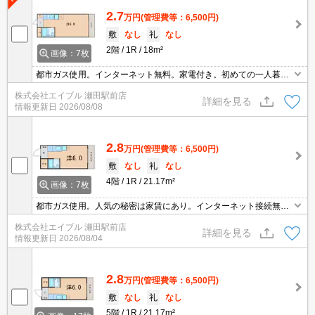
2.7
万円
(管理費等：6,500円)
敷
なし
礼
なし
2階
1R
18m²
画像：7枚
都市ガス使用。インターネット無料。家電付き。初めての一人暮ら
しはこのお部屋から。
株式会社エイブル 瀬田駅前店
詳細を見る
情報更新日
2026/08/08
2.8
万円
(管理費等：6,500円)
敷
なし
礼
なし
4階
1R
21.17m²
画像：7枚
都市ガス使用。人気の秘密は家賃にあり。インターネット接続無
料。IH調理器付き。エアコン付き。オートロック。コンビニへ190
株式会社エイブル 瀬田駅前店
m。スーパーへ340m。
詳細を見る
情報更新日
2026/08/04
2.8
万円
(管理費等：6,500円)
敷
なし
礼
なし
5階
1R
21.17m²