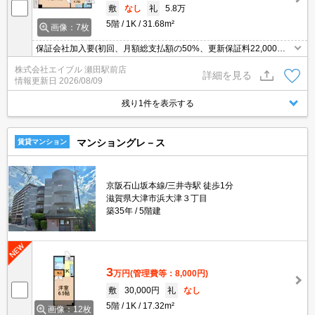
敷
なし
礼
5.8万
5階
1K
31.68m²
画像：7枚
保証会社加入要(初回、月額総支払額の50%、更新保証料22,000
円)。オートロック付きで、一人暮らしも安心。洗面化粧台付き。T
株式会社エイブル 瀬田駅前店
Vモニターホンで安心生活を!。
詳細を見る
情報更新日
2026/08/09
残り1件を表示する
マンショングレ－ス
賃貸マンション
京阪石山坂本線/三井寺駅 徒歩1分
滋賀県大津市浜大津３丁目
築35年
5階建
3
万円
(管理費等：8,000円)
敷
30,000円
礼
なし
5階
1K
17.32m²
画像：12枚