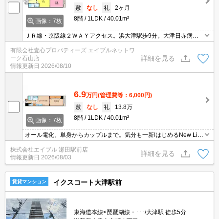
敷
なし
礼
2ヶ月
8階
1LDK
40.01m²
画像：7枚
ＪＲ線・京阪線２ＷＡＹアクセス。浜大津駅歩9分。大津日赤病院
へ310m。設備に注目。
有限会社壹心プロパティーズ エイブルネットワ
詳細を見る
ーク石山店
情報更新日
2026/08/10
6.9
万円
(管理費等：6,000円)
敷
なし
礼
13.8万
8階
1LDK
40.01m²
画像：7枚
オール電化。単身からカップルまで。気分も一新!はじめるNew Lif
e。
株式会社エイブル 瀬田駅前店
詳細を見る
情報更新日
2026/08/03
イクスコート大津駅前
賃貸マンション
東海道本線<琵琶湖線・･･･/大津駅 徒歩5分