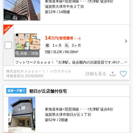
東海道本線<琵琶湖線・･･･/大津駅 徒歩8分
滋賀県大津市中央２丁目
築12年
14階建
14
万円
(管理費等：--)
敷
1ヶ月
礼
2ヶ月
5階
3LDK
66.08m²
画像：38枚
フットワークＧｏｏｄ！『大津駅』徒歩圏内の分譲賃貸です♪IHクッ
キングヒーター付きシステムキッチン・温水洗浄便座・3面鏡付き
株式会社Ｒａｐｐｏｒｔｉ ハウスマイル
シャンプードレッサー等々…嬉しい設備が充実！京阪電車も利用可
詳細を見る
情報更新日
2026/08/06
能な立地です！
朝日が丘店舗付住宅
賃貸一戸建て
東海道本線<琵琶湖線・･･･/大津駅 徒歩8分
滋賀県大津市朝日が丘１丁目
築52年
2階建