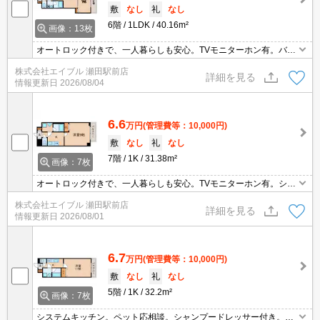
敷
なし
礼
なし
6階
1LDK
40.16m²
画像：13枚
オートロック付きで、一人暮らしも安心。TVモニターホン有。バ
ス・トイレ別。シャワー付独立洗面台。システムキッチンをお好み
株式会社エイブル 瀬田駅前店
の方に。インターネット無料。室内物干しあり。日当たり良好。駅
詳細を見る
情報更新日
2026/08/04
近くでラクラク便利。
6.6
万円
(管理費等：10,000円)
敷
なし
礼
なし
7階
1K
31.38m²
画像：7枚
オートロック付きで、一人暮らしも安心。TVモニターホン有。シス
テムキッチンをお好みの方に。バス・トイレ別。温水洗浄便座付
株式会社エイブル 瀬田駅前店
き。シャワー付独立洗面台。かわいいワンちゃん・ネコちゃんも飼
詳細を見る
情報更新日
2026/08/01
育OK!。
6.7
万円
(管理費等：10,000円)
敷
なし
礼
なし
5階
1K
32.2m²
画像：7枚
システムキッチン。ペット応相談。シャンプードレッサー付き。TV