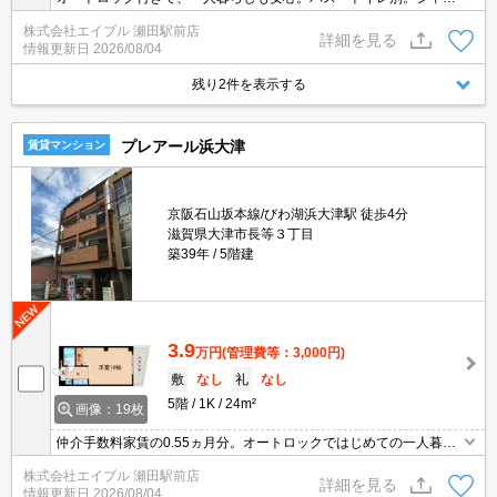
ー付独立洗面台。安心のRC造。駅近くでラクラク便利。初めての一
株式会社エイブル 瀬田駅前店
人暮らしはこのお部屋から。
詳細を見る
情報更新日
2026/08/04
残り2件を表示する
プレアール浜大津
賃貸マンション
京阪石山坂本線/びわ湖浜大津駅 徒歩4分
滋賀県大津市長等３丁目
築39年
5階建
3.9
万円
(管理費等：3,000円)
敷
なし
礼
なし
5階
1K
24m²
画像：19枚
仲介手数料家賃の0.55ヵ月分。オートロックではじめての一人暮ら
しも安心でしょ。エレベーターあり。都市ガス使用。敷金・礼金な
株式会社エイブル 瀬田駅前店
し。保証人不要。新生活のスタートはここから。新入学生・新社会
詳細を見る
情報更新日
2026/08/04
人の方必見!。