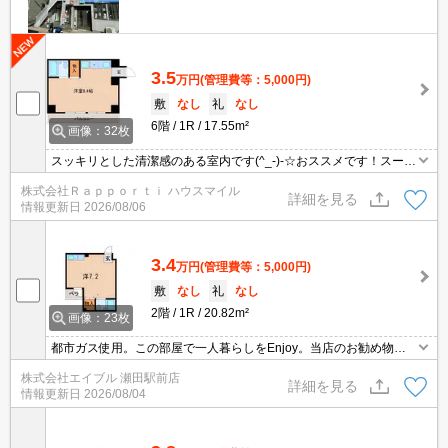
3.5
万円
(管理費等：5,000円)
敷
なし
礼
なし
6階
1R
17.55m²
画像：32枚
スッキリとした清潔感のある室内です(^_-)-☆おススメです！スーパ
ー・コンビニ・郵便局・銀行・色々な飲食店などが徒歩圏内！『大
株式会社Ｒａｐｐｏｒｔｉ ハウスマイル
津駅』も近くてフットワークもＧｏｏｄです(^^♪是非ご覧になって
詳細を見る
情報更新日
2026/08/06
下さい！
3.4
万円
(管理費等：5,000円)
敷
なし
礼
なし
2階
1R
20.82m²
画像：23枚
都市ガス使用。この部屋で一人暮らしをEnjoy。当店のお勧め物件
です。
株式会社エイブル 瀬田駅前店
詳細を見る
情報更新日
2026/08/04