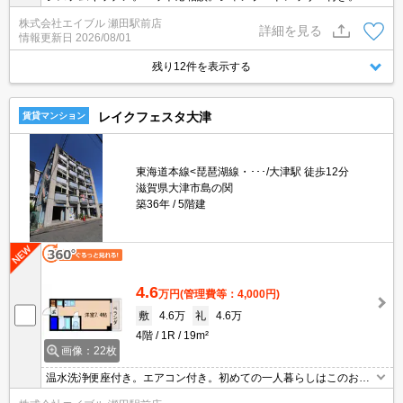
モニターホンで安心生活を!。玄関オートロックなので安心。
株式会社エイブル 瀬田駅前店
詳細を見る
情報更新日
2026/08/01
残り12件を表示する
レイクフェスタ大津
賃貸マンション
東海道本線<琵琶湖線・･･･/大津駅 徒歩12分
滋賀県大津市島の関
築36年
5階建
4.6
万円
(管理費等：4,000円)
敷
4.6万
礼
4.6万
4階
1R
19m²
画像：22枚
温水洗浄便座付き。エアコン付き。初めての一人暮らしはこのお部
屋から。