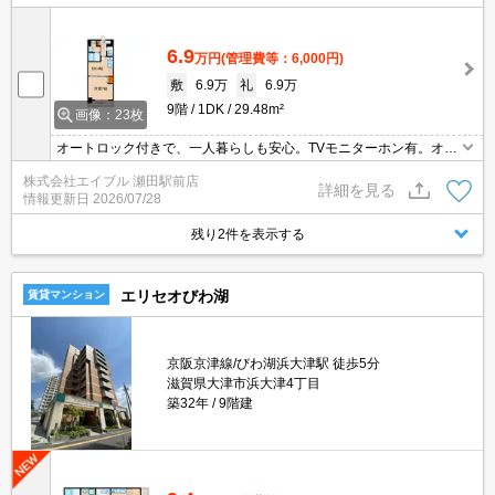
6.9
万円
(管理費等：6,000円)
敷
6.9万
礼
6.9万
9階
1DK
29.48m²
画像：23枚
オートロック付きで、一人暮らしも安心。TVモニターホン有。オー
ル電化で光熱費がお得です。システムキッチンをお好みの方に。バ
株式会社エイブル 瀬田駅前店
ス・トイレ別。独立洗面台が便利。駅近くでラクラク便利。宅配ボ
詳細を見る
情報更新日
2026/07/28
ックスあり。
残り2件を表示する
エリセオびわ湖
賃貸マンション
京阪京津線/びわ湖浜大津駅 徒歩5分
滋賀県大津市浜大津4丁目
築32年
9階建