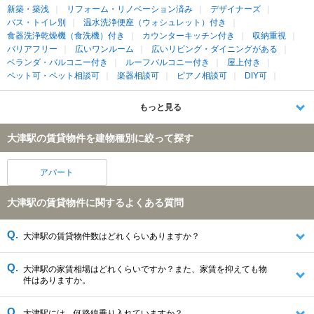
新築・築浅
リフォーム・リノベーション済み
デザイナーズ
バス・トイレ別
温水洗浄便座（ウォシュレット）付き
食器洗浄乾燥機（食洗機）付き
カウンターキッチン付き
収納重視
バリアフリー
広いワンルーム
広いリビング・ダイニングがある
ベランダ・バルコニー付き
ルーフバルコニー付き
屋上付き
ペット可・ペット相談可
楽器相談可
ピアノ相談可
DIY可
もっと見る
大津駅の賃貸物件を建物種別に絞って探す
アパート
大津駅の賃貸物件に関するよくある質問
大津駅の賃貸物件数はどれくらいありますか？
大津駅の家賃相場はどれくらいですか？また、家賃を抑えても物
件はありますか。
大津駅には、何路線乗り入れていますか？