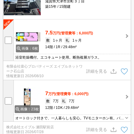
滋賀県大津市京町３丁目
築15年
15階建
7.5
万円
(管理費等：6,000円)
敷
1ヶ月
礼
1ヶ月
14階
1R
29.48m²
画像：6枚
浴室乾燥機付。エコキュート使用。断熱複層ガラス。
有限会社壹心プロパティーズ エイブルネットワ
詳細を見る
ーク石山店
情報更新日
2026/08/10
7
万円
(管理費等：6,000円)
敷
7万
礼
7万
12階
1DK
29.48m²
画像：23枚
オートロック付きで、一人暮らしも安心。TVモニターホン有。バ
ス・トイレ別。温水洗浄便座付き。システムキッチンをお好みの方
株式会社エイブル 瀬田駅前店
に。駅近くでラクラク便利。オートロック・エレベーター付RCマン
詳細を見る
情報更新日
2026/07/28
ション!。