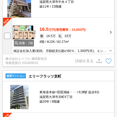
滋賀県大津市中央４丁目
築11年
15階建
16.5
万円
(管理費等：15,000円)
敷
16.5万
礼
33万
4階
4LDK
82.27m²
画像：2枚
保証会社加入要(初回、月額総支払額の60％、1,300円/月)。エント
ランスオートロック。日当たり良好！心地よい室内環境！。対面式
株式会社エイブル 瀬田駅前店
キッチンで、家族団欒を!。エレベーターあり。浴室乾燥もついてま
詳細を見る
情報更新日
2026/08/10
すよ。
エリーフラッツ京町
賃貸マンション
東海道本線<琵琶湖線・･･･/大津駅 徒歩9分
滋賀県大津市京町4丁目
築20年
9階建