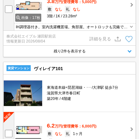
3.8
万円
(管理費等：5,000円)
敷
なし
礼
なし
3階
1K
23.28m²
画像：17枚
IH調理器付き。室内洗濯機置場。角部屋。オートロックも完備で安
心ですね。敷金・礼金なし。コンビニへ180m。
株式会社エイブル 瀬田駅前店
詳細を見る
情報更新日
2026/08/04
残り2件を表示する
ヴィレイア101
賃貸マンション
東海道本線<琵琶湖線・･･･/大津駅 徒歩7分
滋賀県大津市春日町
築20年
4階建
6.2
万円
(管理費等：6,000円)
敷
なし
礼
1ヶ月