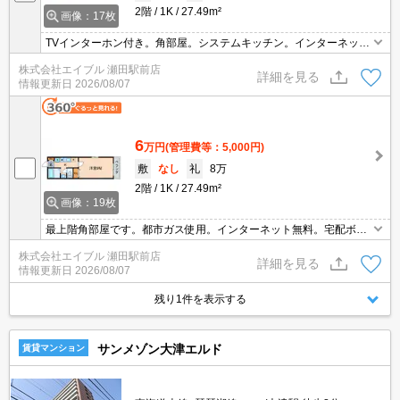
2階
1K
27.49m²
画像：17枚
TVインターホン付き。角部屋。システムキッチン。インターネット
無料。都市ガス使用。
株式会社エイブル 瀬田駅前店
詳細を見る
情報更新日
2026/08/07
6
万円
(管理費等：5,000円)
敷
なし
礼
8万
2階
1K
27.49m²
画像：19枚
最上階角部屋です。都市ガス使用。インターネット無料。宅配ボッ
クスあり。浴室乾燥機付。温水洗浄便座付き。TVインターホン付
株式会社エイブル 瀬田駅前店
き。2口ガスコンロ付。
詳細を見る
情報更新日
2026/08/07
残り1件を表示する
サンメゾン大津エルド
賃貸マンション