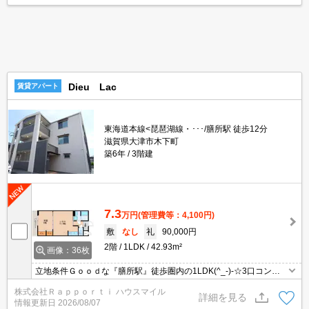
Dieu Lac
賃貸アパート
東海道本線<琵琶湖線・･･･/膳所駅 徒歩12分
滋賀県大津市木下町
築6年
3階建
7.3
万円
(管理費等：4,100円)
敷
なし
礼
90,000円
2階
1LDK
42.93m²
画像：36枚
立地条件Ｇｏｏｄな『膳所駅』徒歩圏内の1LDK(^_-)-☆3口コンロ
付きシステムキッチン・浴室乾燥機・3面鏡付きシャンプードレッ
株式会社Ｒａｐｐｏｒｔｉ ハウスマイル
サー・エアコン2基等々・・・嬉しい設備が充実しています！イン
詳細を見る
情報更新日
2026/08/07
ターネットも無料です！