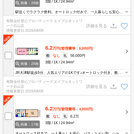
3階
1K
24.94m²
画像：28枚
駅近くでラクラク便利。オートロック付きで、一人暮らしも安心で
す。
有限会社壹心プロパティーズ エイブルネットワ
詳細を見る
ーク石山店
情報更新日
2026/08/06
6.2
万円
(管理費等：6,000円)
敷
なし
礼
56,000円
3階
1K
24.94m²
画像：28枚
JR大津駅徒歩5分、人気エリアの1Kです♪オートロック付き、敷金
無し、室内洗濯機置場、シャンプードレッサーあり、エアコン付き
有限会社壹心プロパティーズ エイブルネットワ
で単身者様にオススメです♪
詳細を見る
ーク石山店
情報更新日
2026/08/06
6.2
万円
(管理費等：4,000円)
敷
なし
礼
6.2万
3階
1K
24.94m²
画像：17枚
オートロック付きで、一人暮らしも安心。バス・トイレ別。シャワ