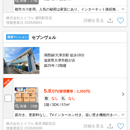
画像：17枚
都市ガス使用。人気の秘密は家賃にあり。インターネット接続無
料。IH調理器付き。エアコン付き。オートロック。コンビニへ190
株式会社エイブル 瀬田駅前店
m。スーパーへ340m。
詳細を見る
情報更新日
2026/08/01
セブンヴェル
賃貸マンション
湖西線/大津京駅 徒歩18分
滋賀県大津市鏡が浜
築25年
2階建
5.8
万円
(管理費等：3,300円)
敷
なし
礼
なし
1階
3DK
57m²
画像：18枚
庭付き。更新料なし。TVインターホン付き。追い焚き機能付きバ
ス。宅配ボックスあり。独立洗面台が便利。角部屋。
株式会社エイブル 南草津駅前店
詳細を見る
情報更新日
2026/08/08