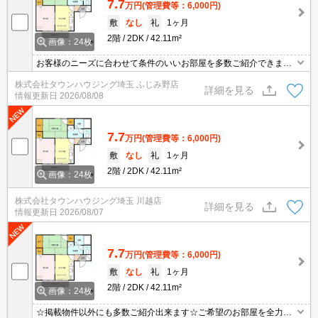
7.7
万円
(管理費等：6,000円)
敷
なし
礼
1ヶ月
2階
2DK
42.11m²
画像：24枚
お客様のニーズに合わせて条件のいいお部屋を多数ご紹介できます♪
情報数No.1のタウンハウジングまで是非お問い合わせください！
株式会社タウンハウジング埼玉 ふじみ野店
詳細を見る
情報更新日
2026/08/08
7.7
万円
(管理費等：6,000円)
敷
なし
礼
1ヶ月
2階
2DK
42.11m²
画像：24枚
株式会社タウンハウジング埼玉 川越店
詳細を見る
情報更新日
2026/08/07
7.7
万円
(管理費等：6,000円)
敷
なし
礼
1ヶ月
2階
2DK
42.11m²
画像：24枚
☆掲載物件以外にも多数ご紹介出来ます☆ご希望のお部屋を全力で