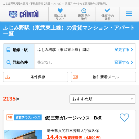
ふじみ野駅周辺の賃貸・不動産情報で賃貸マンション・賃貸アパートなど賃貸物件の部屋探し
お部屋を探す
気になる
最近見た
保存中の
リスト
物件
条件
沿線・駅から
ふじみ野駅（東武東上線）の賃貸マンション・アパート
住所から
一覧
家賃相場から
ふじみ野駅（東武東上線）周辺
変更する
沿線・駅
通勤通学時間から
詳細条件
指定なし
変更する
物件特集から
不動産会社から
条件保存
物件新着メール
TOP
2135
件
仮)三芳ガレージハウス B棟
PR
賃貸テラスハウス
埼玉県入間郡三芳町大字藤久保
14.4
万円
(管理費等：4,500円)