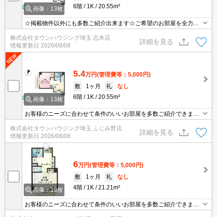
6階
1K
20.55m²
画像：13枚
☆掲載物件以外にも多数ご紹介出来ます☆ご希望のお部屋を全力で
お探しさせて頂きます♪
株式会社タウンハウジング埼玉 志木店
詳細を見る
情報更新日
2026/08/08
5.4
万円
(管理費等：5,000円)
敷
1ヶ月
礼
なし
6階
1K
20.55m²
画像：13枚
お客様のニーズに合わせて条件のいいお部屋を多数ご紹介できます♪
情報数No.1のタウンハウジングまで是非お問い合わせください！
株式会社タウンハウジング埼玉 ふじみ野店
詳細を見る
情報更新日
2026/08/08
6
万円
(管理費等：5,000円)
敷
1ヶ月
礼
なし
4階
1K
21.21m²
画像：19枚
お客様のニーズに合わせて条件のいいお部屋を多数ご紹介できます♪
情報数No.1のタウンハウジングまで是非お問い合わせください！