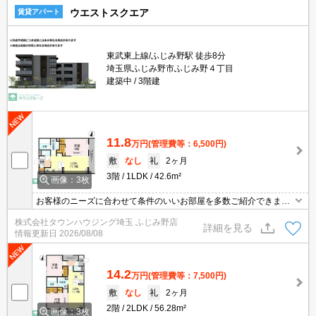
ウエストスクエア
賃貸アパート
東武東上線/ふじみ野駅 徒歩8分
埼玉県ふじみ野市ふじみ野４丁目
建築中
3階建
11.8
万円
(管理費等：6,500円)
敷
なし
礼
2ヶ月
3階
1LDK
42.6m²
画像：3枚
お客様のニーズに合わせて条件のいいお部屋を多数ご紹介できます♪
情報数No.1のタウンハウジングまで是非お問い合わせください！
株式会社タウンハウジング埼玉 ふじみ野店
詳細を見る
情報更新日
2026/08/08
14.2
万円
(管理費等：7,500円)
敷
なし
礼
2ヶ月
2階
2LDK
56.28m²
画像：3枚