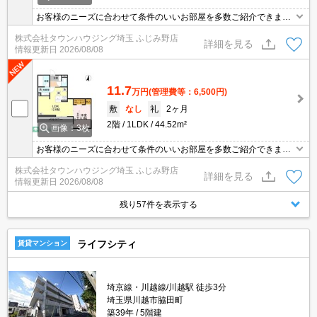
お客様のニーズに合わせて条件のいいお部屋を多数ご紹介できます♪
情報数No.1のタウンハウジングまで是非お問い合わせください！
株式会社タウンハウジング埼玉 ふじみ野店
詳細を見る
情報更新日
2026/08/08
11.7
万円
(管理費等：6,500円)
敷
なし
礼
2ヶ月
2階
1LDK
44.52m²
画像：3枚
お客様のニーズに合わせて条件のいいお部屋を多数ご紹介できます♪
情報数No.1のタウンハウジングまで是非お問い合わせください！
株式会社タウンハウジング埼玉 ふじみ野店
詳細を見る
情報更新日
2026/08/08
残り57件を表示する
ライフシティ
賃貸マンション
埼京線・川越線/川越駅 徒歩3分
埼玉県川越市脇田町
築39年
5階建