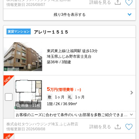
詳細を見る
情報更新日
2026/08/07
残り3件を表示する
アレリー１５１５
賃貸マンション
東武東上線/上福岡駅 徒歩13分
埼玉県ふじみ野市富士見台
築36年
3階建
5
万円
(管理費等：--)
敷
1ヶ月
礼
1ヶ月
1階
2K
36.99m²
画像：11枚
お客様のニーズに合わせて条件のいいお部屋を多数ご紹介できます♪
情報数No.1のタウンハウジングまで是非お問い合わせください！
株式会社タウンハウジング埼玉 ふじみ野店
詳細を見る
情報更新日
2026/08/08