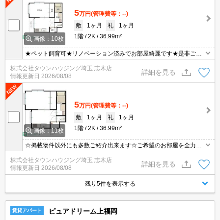
5
万円
(管理費等：--)
敷
1ヶ月
礼
1ヶ月
1階
2K
36.99m²
画像：10枚
★ペット飼育可★リノベーション済みでお部屋綺麗です★是非ご内
見ください♪
株式会社タウンハウジング埼玉 志木店
詳細を見る
情報更新日
2026/08/08
5
万円
(管理費等：--)
敷
1ヶ月
礼
1ヶ月
1階
2K
36.99m²
画像：11枚
☆掲載物件以外にも多数ご紹介出来ます☆ご希望のお部屋を全力で
お探しさせて頂きます♪
株式会社タウンハウジング埼玉 志木店
詳細を見る
情報更新日
2026/08/08
残り5件を表示する
ピュアドリーム上福岡
賃貸アパート