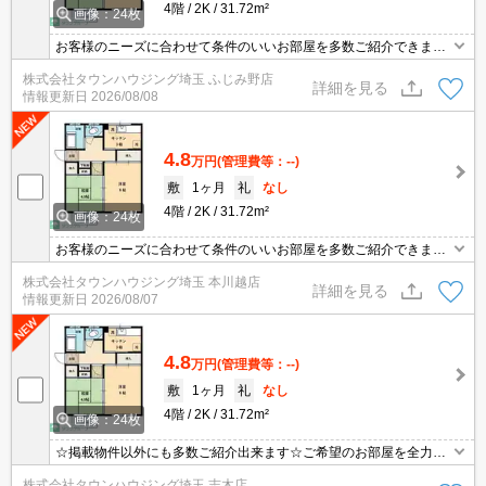
4階
2K
31.72m²
画像：24枚
お客様のニーズに合わせて条件のいいお部屋を多数ご紹介できます♪
情報数No.1のタウンハウジングまで是非お問い合わせください！
株式会社タウンハウジング埼玉 ふじみ野店
詳細を見る
情報更新日
2026/08/08
4.8
万円
(管理費等：--)
敷
1ヶ月
礼
なし
4階
2K
31.72m²
画像：24枚
お客様のニーズに合わせて条件のいいお部屋を多数ご紹介できます♪
情報数No.1のタウンハウジングまで是非お問い合わせください！
株式会社タウンハウジング埼玉 本川越店
詳細を見る
情報更新日
2026/08/07
4.8
万円
(管理費等：--)
敷
1ヶ月
礼
なし
4階
2K
31.72m²
画像：24枚
☆掲載物件以外にも多数ご紹介出来ます☆ご希望のお部屋を全力で
お探しさせて頂きます♪
株式会社タウンハウジング埼玉 志木店