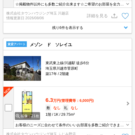
☆掲載物件以外にも多数ご紹介出来ます☆ご希望のお部屋を全力で
お探しさせて頂きます♪
株式会社タウンハウジング埼玉 川越店
詳細を見る
情報更新日
2026/08/06
残り6件を表示する
メゾン ド ソレイユ
賃貸アパート
東武東上線/川越駅 徒歩6分
埼玉県川越市菅原町
築17年
2階建
6.3
万円
(管理費等：6,000円)
敷
なし
礼
なし
1階
1K
29.75m²
画像：21枚
お客様のニーズに合わせて条件のいいお部屋を多数ご紹介できます♪
情報数No.1のタウンハウジングまで是非お問い合わせください！
株式会社タウンハウジング埼玉 ふじみ野店