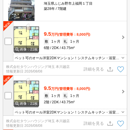
埼玉県ふじみ野市上福岡１丁目
築28年
7階建
9.5
万円
(管理費等：8,000円)
敷
1ヶ月
礼
1ヶ月
6階
2DK
43.75m²
画像：21枚
ペット可のオール洋室2DKマンション！システムキッチン・浴室乾
燥機・エアコン2基付きで充実の設備！
株式会社タウンハウジング埼玉 本川越店
詳細を見る
情報更新日
2026/08/08
9.5
万円
(管理費等：8,000円)
敷
1ヶ月
礼
1ヶ月
2階
2DK
43.75m²
画像：21枚
ペット可のオール洋室2DKマンション！システムキッチン・浴室乾
燥機・エアコン2基付きで充実の設備！
株式会社タウンハウジング埼玉 本川越店
詳細を見る
情報更新日
2026/08/08