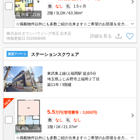
敷
なし
礼
1.5ヶ月
2階
3LDK
63.36m²
画像：21枚
☆掲載物件以外にも多数ご紹介出来ます☆ご希望のお部屋を全力で
お探しさせて頂きます♪
株式会社タウンハウジング埼玉 志木店
詳細を見る
情報更新日
2026/08/08
ステーションスクウェア
賃貸アパート
東武東上線/上福岡駅 徒歩5分
埼玉県ふじみ野市上福岡２丁目
築11年
3階建
5.5
万円
(管理費等：3,000円)
敷
なし
礼
なし
1階
1K
21.37m²
画像：23枚
☆掲載物件以外にも多数ご紹介出来ます☆ご希望のお部屋を全力で