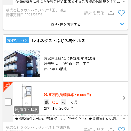
☆掲載物件以外にも多数ご紹介出来ます☆ご希望のお部屋を全力で
お探しさせて頂きます♪
株式会社タウンハウジング埼玉 川越店
詳細を見る
情報更新日
2026/08/08
残り2件を表示する
レオネクストふじみ野ヒルズ
賃貸マンション
東武東上線/ふじみ野駅 徒歩10分
埼玉県ふじみ野市市沢１丁目
築16年
3階建
8.9
万円
(管理費等：8,000円)
敷
なし
礼
1ヶ月
2階
1K
26.08m²
画像：14枚
★掲載物件以外のお部屋探しもお任せください★賃貸物件のお部屋
探しはタウンハウジングへ★
株式会社タウンハウジング埼玉 本川越店
詳細を見る