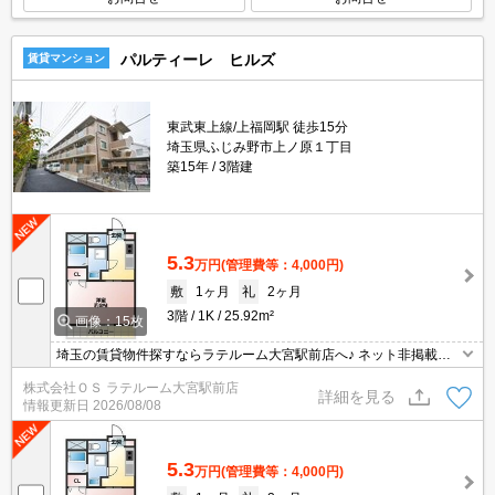
パルティーレ ヒルズ
賃貸マンション
東武東上線/上福岡駅 徒歩15分
埼玉県ふじみ野市上ノ原１丁目
築15年
3階建
5.3
万円
(管理費等：4,000円)
敷
1ヶ月
礼
2ヶ月
3階
1K
25.92m²
画像：15枚
埼玉の賃貸物件探すならラテルーム大宮駅前店へ♪ ネット非掲載物
件多数ございます！ 【入居審査不安な方】【初期安物件】【クレジ
株式会社ＯＳ ラテルーム大宮駅前店
ット決済可】ご相談ください！！ ※仲介手数料無料 『ご来店初めて
詳細を見る
情報更新日
2026/08/08
のお客様・当物件を契約に限る』
5.3
万円
(管理費等：4,000円)