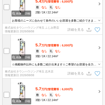
5.4
万円
(管理費等：6,000円)
敷
なし
礼
なし
2階
1K
22.14m²
画像：19枚
お客様のニーズに合わせて条件のいいお部屋を多数ご紹介できます♪
情報数No.1のタウンハウジングまで是非お問い合わせください！
株式会社タウンハウジング埼玉 ふじみ野店
詳細を見る
情報更新日
2026/08/08
5.7
万円
(管理費等：6,000円)
敷
なし
礼
なし
3階
1K
22.14m²
画像：19枚
☆掲載物件以外にも多数ご紹介出来ます☆ご希望のお部屋を全力で
お探しさせて頂きます♪
株式会社タウンハウジング埼玉 志木店
詳細を見る
情報更新日
2026/08/08
5.7
万円
(管理費等：6,000円)
敷
なし
礼
なし
3階
1K
22.14m²
画像：19枚