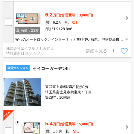
6.2
万円
(管理費等：3,000円)
敷
6.2万
礼
なし
2階
1K
28.8m²
画像：23枚
安心のオートロック。インターネット無料使い放題。浴室乾燥機
付。TVインターホン付き。シャワー付独立洗面台。温水洗浄便座付
株式会社エイブル ふじみ野店
き。追い焚き機能付きバス。仲介手数料家賃の55%。
詳細を見る
情報更新日
2026/08/06
セイコーガーデンIII
賃貸マンション
東武東上線/鶴瀬駅 徒歩1分
埼玉県富士見市鶴瀬東１丁目
築28年
10階建
5.4
万円
(管理費等：5,000円)
敷
1ヶ月
礼
なし