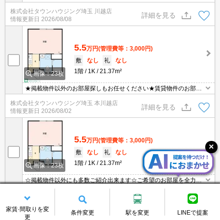
お探しさせて頂きます♪
株式会社タウンハウジング埼玉 川越店
詳細を見る
情報更新日
2026/08/08
5.5
万円
(管理費等：3,000円)
敷
なし
礼
なし
1階
1K
21.37m²
画像：23枚
★掲載物件以外のお部屋探しもお任せください★賃貸物件のお部屋
探しはタウンハウジングへ★
株式会社タウンハウジング埼玉 本川越店
詳細を見る
情報更新日
2026/08/02
5.5
万円
(管理費等：3,000円)
敷
なし
礼
なし
1階
1K
21.37m²
画像：23枚
☆掲載物件以外にも多数ご紹介出来ます☆ご希望のお部屋を全力で
お探しさせて頂きます♪
株式会社タウンハウジング埼玉 志木店
詳細を見る
情報更新日
2026/08/08
家賃·間取りを変
条件変更
駅を変更
LINEで提案
更
残り1件を表示する