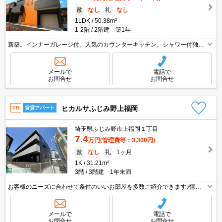
敷
なし
礼
なし
1LDK
50.38m²
1-2階
2階建 築1年
新築。インナーガレージ付。人気のカウンターキッチン。シャワー付独立
洗面台。温水洗浄便座付き。インターネット無料使い放題。TVインターホ
ン付き。便利な宅配BOX。仲介手数料家賃の55%。ペット可。
メールで
電話で
お問合せ
お問合せ
ヒカルサふじみ野上福岡
PR
賃貸アパート
埼玉県ふじみ野市上福岡１丁目
7.4
万円
(管理費等：3,300円)
敷
なし
礼
1ヶ月
1K
31.21m²
3階
3階建 1年未満
お客様のニーズに合わせて条件のいいお部屋を多数ご紹介できます♪情報
数No.1のタウンハウジングまで是非お問い合わせください！
メールで
電話で
お問合せ
お問合せ