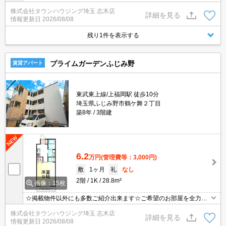
お探しさせて頂きます♪
株式会社タウンハウジング埼玉 志木店
詳細を見る
情報更新日
2026/08/08
残り1件を表示する
プライムガーデンふじみ野
賃貸アパート
東武東上線/上福岡駅 徒歩10分
埼玉県ふじみ野市鶴ケ舞２丁目
築8年
3階建
6.2
万円
(管理費等：3,000円)
敷
1ヶ月
礼
なし
2階
1K
28.8m²
画像：15枚
☆掲載物件以外にも多数ご紹介出来ます☆ご希望のお部屋を全力で
お探しさせて頂きます♪
株式会社タウンハウジング埼玉 志木店
詳細を見る
情報更新日
2026/08/08