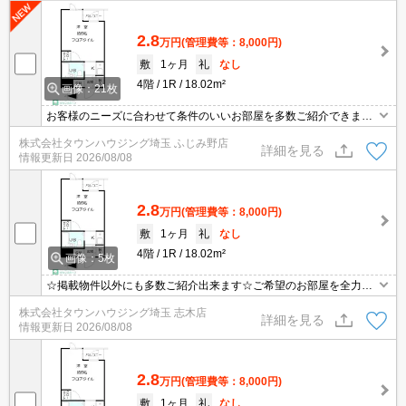
2.8
万円
(管理費等：8,000円)
敷
1ヶ月
礼
なし
4階
1R
18.02m²
画像：21枚
お客様のニーズに合わせて条件のいいお部屋を多数ご紹介できます♪
情報数No.1のタウンハウジングまで是非お問い合わせください！
株式会社タウンハウジング埼玉 ふじみ野店
詳細を見る
情報更新日
2026/08/08
2.8
万円
(管理費等：8,000円)
敷
1ヶ月
礼
なし
4階
1R
18.02m²
画像：5枚
☆掲載物件以外にも多数ご紹介出来ます☆ご希望のお部屋を全力で
お探しさせて頂きます♪
株式会社タウンハウジング埼玉 志木店
詳細を見る
情報更新日
2026/08/08
2.8
万円
(管理費等：8,000円)
敷
1ヶ月
礼
なし