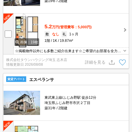
築19年
2階建
5.2
万円
(管理費等：5,000円)
敷
なし
礼
1ヶ月
1階
1K
19.87m²
画像：19枚
☆掲載物件以外にも多数ご紹介出来ます☆ご希望のお部屋を全力で
お探しさせて頂きます♪
株式会社タウンハウジング埼玉 志木店
詳細を見る
情報更新日
2026/08/08
エスペランサ
賃貸アパート
東武東上線/ふじみ野駅 徒歩12分
埼玉県ふじみ野市市沢２丁目
築31年
2階建