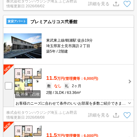
株式会社タウンハウジング埼玉 ふじみ野店
詳細を見る
情報更新日
2026/08/02
プレミアムリコス弐番館
賃貸アパート
東武東上線/鶴瀬駅 徒歩19分
埼玉県富士見市諏訪２丁目
築5年
2階建
11.5
万円
(管理費等：6,000円)
敷
なし
礼
2ヶ月
2階
3LDK
63.36m²
画像：21枚
お客様のニーズに合わせて条件のいいお部屋を多数ご紹介できます♪
情報数No.1のタウンハウジングまで是非お問い合わせください！
株式会社タウンハウジング埼玉 ふじみ野店
詳細を見る
情報更新日
2026/08/08
11.5
万円
(管理費等：6,000円)