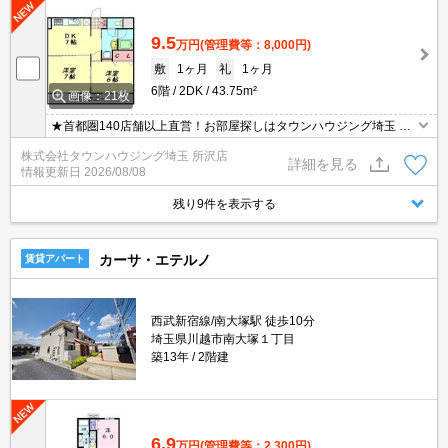
9.5
万円
(管理費等：8,000円)
敷
1ヶ月
礼
1ヶ月
6階
2DK
43.75m²
画像：21枚
★首都圏140店舗以上直営！お部屋探しはタウンハウジング埼玉 所
沢店へ★
株式会社タウンハウジング埼玉 所沢店
詳細を見る
情報更新日
2026/08/08
残り9件を表示する
カーサ・エテルノ
賃貸アパート
西武新宿線/南大塚駅 徒歩10分
埼玉県川越市南大塚１丁目
築13年
2階建
6.9
万円
(管理費等：2,300円)