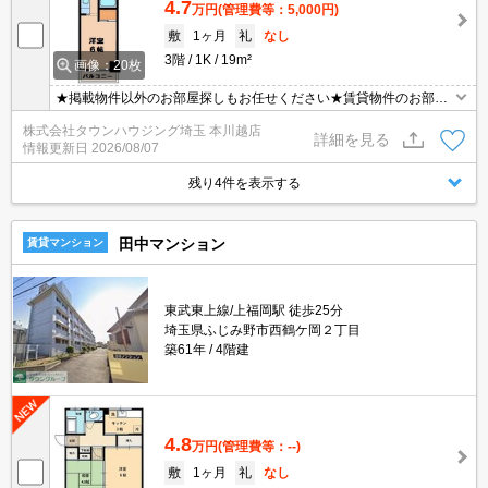
4.7
万円
(管理費等：5,000円)
敷
1ヶ月
礼
なし
3階
1K
19m²
画像：20枚
★掲載物件以外のお部屋探しもお任せください★賃貸物件のお部屋
探しはタウンハウジングへ★
株式会社タウンハウジング埼玉 本川越店
詳細を見る
情報更新日
2026/08/07
残り4件を表示する
田中マンション
賃貸マンション
東武東上線/上福岡駅 徒歩25分
埼玉県ふじみ野市西鶴ケ岡２丁目
築61年
4階建
4.8
万円
(管理費等：--)
敷
1ヶ月
礼
なし