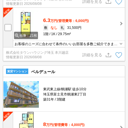
詳細を見る
情報更新日
2026/08/08
6.3
万円
(管理費等：6,000円)
敷
なし
礼
31,500円
1階
1K
29.75m²
画像：21枚
お客様のニーズに合わせて条件のいいお部屋を多数ご紹介できます♪
情報数No.1のタウンハウジングまで是非お問い合わせください！
株式会社タウンハウジング埼玉 本川越店
詳細を見る
情報更新日
2026/08/08
ベルデュール
賃貸マンション
東武東上線/鶴瀬駅 徒歩10分
埼玉県富士見市鶴瀬東2丁目
築31年
3階建
8
万円
(管理費等：4,000円)