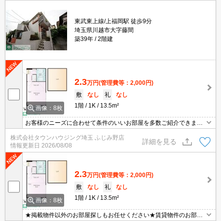
東武東上線/上福岡駅 徒歩9分
埼玉県川越市大字藤間
築39年
2階建
2.3
万円
(管理費等：2,000円)
敷
なし
礼
なし
1階
1K
13.5m²
画像：8枚
お客様のニーズに合わせて条件のいいお部屋を多数ご紹介できます♪
情報数No.1のタウンハウジングまで是非お問い合わせください！
株式会社タウンハウジング埼玉 ふじみ野店
詳細を見る
情報更新日
2026/08/08
2.3
万円
(管理費等：2,000円)
敷
なし
礼
なし
1階
1K
13.5m²
画像：8枚
★掲載物件以外のお部屋探しもお任せください★賃貸物件のお部屋