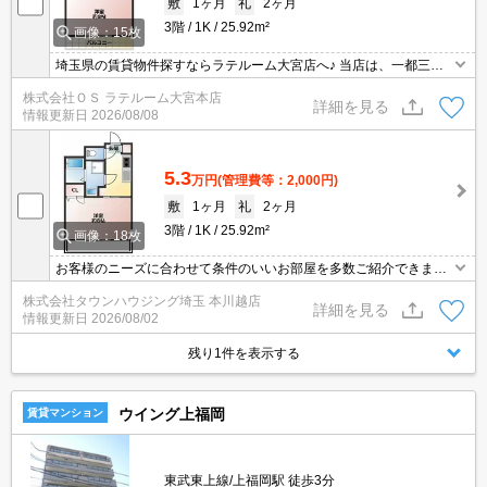
敷
1ヶ月
礼
2ヶ月
3階
1K
25.92m²
画像：15枚
埼玉県の賃貸物件探すならラテルーム大宮店へ♪ 当店は、一都三県
の中でも埼玉県に特化しておりますので、納得のお部屋探しが提供
株式会社ＯＳ ラテルーム大宮本店
可能！インターネット上に公開されてない物件多数取扱っておりま
詳細を見る
情報更新日
2026/08/08
す。初期費用のキャンペーン物件も御座いまして、お支払いは分割
支払いも対応しております。 ※当物件は、仲介手数料のご負担0円
となります。
5.3
万円
(管理費等：2,000円)
敷
1ヶ月
礼
2ヶ月
3階
1K
25.92m²
画像：18枚
お客様のニーズに合わせて条件のいいお部屋を多数ご紹介できます♪
情報数No.1のタウンハウジングまで是非お問い合わせください！
株式会社タウンハウジング埼玉 本川越店
詳細を見る
情報更新日
2026/08/02
残り1件を表示する
ウイング上福岡
賃貸マンション
東武東上線/上福岡駅 徒歩3分