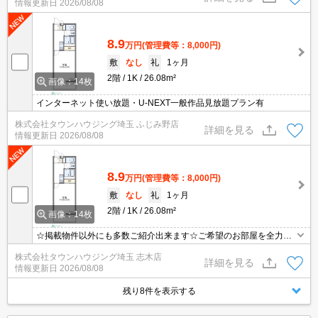
情報更新日
2026/08/08
8.9
万円
(管理費等：8,000円)
敷
なし
礼
1ヶ月
2階
1K
26.08m²
画像：14枚
インターネット使い放題・U-NEXT一般作品見放題プラン有
株式会社タウンハウジング埼玉 ふじみ野店
詳細を見る
情報更新日
2026/08/08
8.9
万円
(管理費等：8,000円)
敷
なし
礼
1ヶ月
2階
1K
26.08m²
画像：14枚
☆掲載物件以外にも多数ご紹介出来ます☆ご希望のお部屋を全力で
お探しさせて頂きます♪
株式会社タウンハウジング埼玉 志木店
詳細を見る
情報更新日
2026/08/08
残り8件を表示する