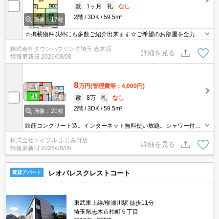
敷
1ヶ月
礼
なし
2階
3DK
59.5m²
画像：17枚
☆掲載物件以外にも多数ご紹介出来ます☆ご希望のお部屋を全力で
お探しさせて頂きます♪
株式会社タウンハウジング埼玉 志木店
詳細を見る
情報更新日
2026/08/08
8
万円
(管理費等：4,000円)
敷
8万
礼
なし
2階
3DK
59.5m²
画像：20枚
鉄筋コンクリート造。インターネット無料使い放題。シャワー付独
立洗面台。温水洗浄便座付き。追い焚き機能付きバス。TVインター
株式会社エイブル ふじみ野店
ホン付き。久しぶりに空きました。仲介手数料家賃の55%。
詳細を見る
情報更新日
2026/08/05
レオパレスクレストコート
賃貸アパート
東武東上線/柳瀬川駅 徒歩11分
埼玉県志木市柏町５丁目