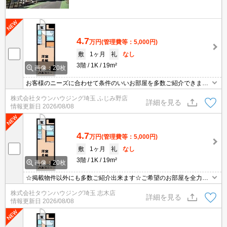
4.7
万円
(管理費等：5,000円)
敷
1ヶ月
礼
なし
3階
1K
19m²
画像：20枚
お客様のニーズに合わせて条件のいいお部屋を多数ご紹介できます♪
情報数No.1のタウンハウジングまで是非お問い合わせください！
株式会社タウンハウジング埼玉 ふじみ野店
詳細を見る
情報更新日
2026/08/08
4.7
万円
(管理費等：5,000円)
敷
1ヶ月
礼
なし
3階
1K
19m²
画像：20枚
☆掲載物件以外にも多数ご紹介出来ます☆ご希望のお部屋を全力で
お探しさせて頂きます♪
株式会社タウンハウジング埼玉 志木店
詳細を見る
情報更新日
2026/08/08