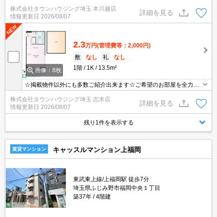
探しはタウンハウジングへ★
株式会社タウンハウジング埼玉 本川越店
詳細を見る
情報更新日
2026/08/07
2.3
万円
(管理費等：2,000円)
敷
なし
礼
なし
1階
1K
13.5m²
画像：8枚
☆掲載物件以外にも多数ご紹介出来ます☆ご希望のお部屋を全力で
お探しさせて頂きます♪
株式会社タウンハウジング埼玉 志木店
詳細を見る
情報更新日
2026/08/07
残り1件を表示する
キャッスルマンション上福岡
賃貸マンション
東武東上線/上福岡駅 徒歩7分
埼玉県ふじみ野市福岡中央１丁目
築37年
4階建