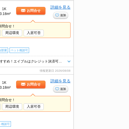
詳細を見る
1K
お問合せ
3.18m²
追加
料問合せ！
周辺環境
入居可否
角部屋
ペット相談可
メール申込対応（来店不要）現地待ち合わせOK！エイブル熊谷駅前店のおすすめ！エイブルはクレジット決済可能です♪敷金/礼金０ヵ月♪ 保証人も不要です！エイブル熊谷駅前店は賃貸・売買・管理など不動産全般で相談できます（＾＾）♪初期費用７万円以下のプランもあります。ペット応相談。NET無料。
情報更新日
2026/08/08
詳細を見る
1K
お問合せ
3.18m²
追加
料問合せ！
周辺環境
入居可否
ト相談可