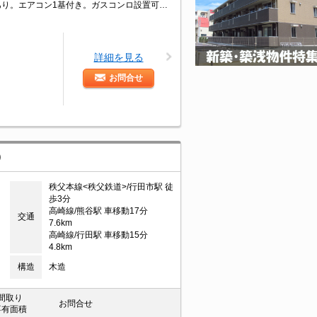
仲介手数料家賃の55%。角部屋。給湯付き。洗面化粧台付き。室内に洗濯機置場あり。エアコン1基付き。ガスコンロ設置可。最新の空室状況はお気軽にお問い合わせ下さい。
詳細を見る
お問合せ
）
秩父本線<秩父鉄道>/行田市駅 徒
歩3分
高崎線/熊谷駅 車移動17分
交通
7.6km
高崎線/行田駅 車移動15分
4.8km
構造
木造
間取り
お問合せ
専有面積