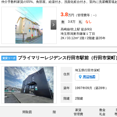
3.8
万円（管理費等：--）
3.8万
なし
敷
礼
高崎線/吹上駅 徒歩9分
埼玉県鴻巣市鎌塚１丁目
2K / 33.12m² 1階 / 2階建 築35年
プライマリーレジデンス行田市駅前（行田市栄町
賃貸コーポ
埼玉県行田市栄町
住所
周辺地図
築年
1997年09月（築28年）
階建
2階建
家賃
敷金
間取図
階
管理費
礼金