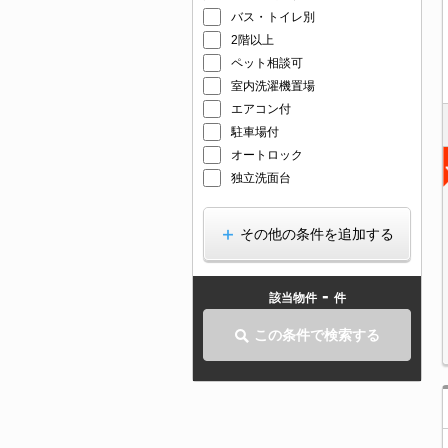
バス・トイレ別
2階以上
ペット相談可
室内洗濯機置場
エアコン付
駐車場付
オートロック
独立洗面台
その他の条件を追加する
-
該当物件
件
この条件で検索する