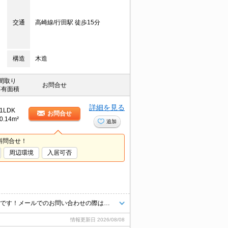
交通
高崎線/行田駅 徒歩15分
構造
木造
間取り
お問合せ
専有面積
詳細を見る
1LDK
お問合せ
0.14m²
追加
料問合せ！
周辺環境
入居可否
掲載物件以外にも多数ご紹介出来ます♪当店ならオンライン接客・内見可能です！メールでのお問い合わせの際は、電話番号も記載頂きますとスムーズに御対応できます♪
情報更新日
2026/08/08