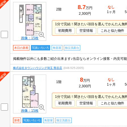
8.7
なし
万円
2階
1ヶ月
5
2,300円
1分で完結！聞きたい項目を選んでかんたん無
初期費用
空室情報
これと似た物件
画像：15枚
本日の新着
写真いろいろ
角部屋
独立洗面台
株式会社タウンハウジング埼玉 熊谷店
(048-525-2005)
8
なし
万円
1階
1ヶ月
5
2,300円
1分で完結！聞きたい項目を選んでかんたん無
初期費用
空室情報
これと似た物件
画像：15枚
新着
写真いろいろ
角部屋
独立洗面台