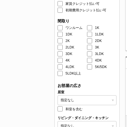
家賃クレジット払い可
初期費用クレジット払い可
間取り
ワンルーム
1K
1DK
1LDK
2K
2DK
2LDK
3K
3DK
3LDK
4K
4DK
4LDK
5K/5DK
5LDK以上
お部屋の広さ
居室
和室を含む
リビング・ダイニング・キッチン