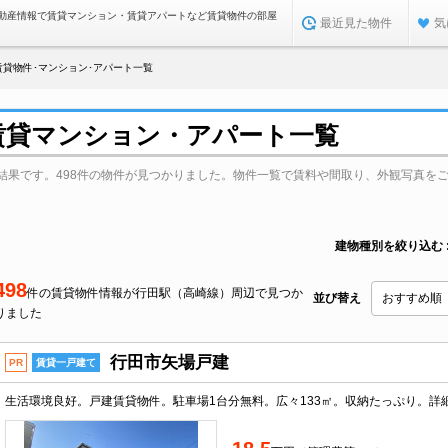
動産情報で賃貸マンション・賃貸アパートなど賃貸物件の部屋
最近見た物件
気
貸物件･マンション･アパート一覧
賃貸マンション・アパート一覧
結果です。498件の物件が見つかりました。物件一覧で賃料や間取り、外観写真を
建物種別を絞り込む
498
件の賃貸物件情報が行田駅（高崎線）周辺で見つか
並び替え
りました
行田市矢場戸建
PR
賃貸一戸建て
生活環境良好。戸建賃貸物件。駐車場1台分無料。広々133㎡。収納たっぷり。詳