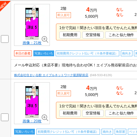
4
2階
なし
万円
なし
2
即入居可
5,000円
1分で完結！聞きたい項目を選んでかんたん無
初期費用
空室情報
これと似た物件
画像：21枚
本日の新着
写真いろいろ
初期費用クレジット払い可（※条件要確認）
南向き
株式会社住まいる館 エイブルネットワーク籠原駅前店
(048-533-8126)
4
2階
なし
万円
なし
2
即入居可
5,000円
1分で完結！聞きたい項目を選んでかんたん無
初期費用
空室情報
これと似た物件
画像：20枚
写真いろいろ
初期費用クレジット払い可（※条件要確認）
南向き
角部屋
ペッ