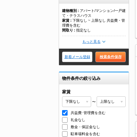
建物種別
アパート/マンション/一戸建
て・テラスハウス
家賃
下限なし ~ 上限なし 共益費・管
理費を含む
間取り
指定なし
もっと見る
新着メール登録
検索条件保存
物件条件の絞り込み
家賃
〜
共益費･管理費を含む
礼金なし
敷金・保証金なし
駐車場料金を含む