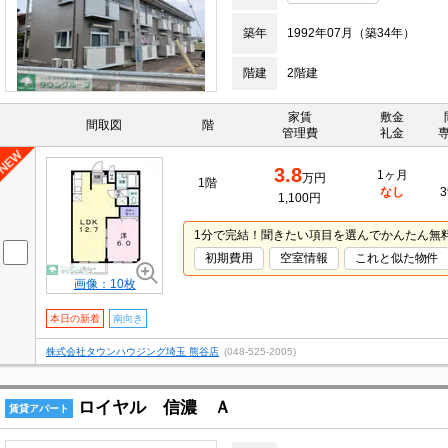
築年
1992年07月（築34年）
階建
2階建
家賃
敷金
間取図
階
管理費
礼金
3.8
1ヶ月
万円
1階
なし
3
1,100円
1分で完結！聞きたい項目を選んでかんたん無
初期費用
空室情報
これと似た物件
画像：10枚
本日の新着
南向き
株式会社タウンハウジング埼玉 熊谷店
(048-525-2005)
ロイヤル 信濃 Ａ
賃貸アパート