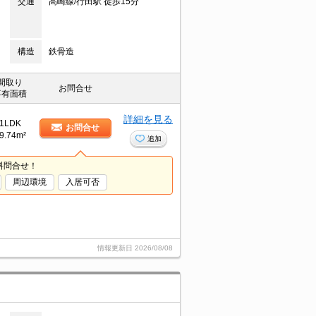
交通
高崎線/行田駅 徒歩15分
構造
鉄骨造
間取り
お問合せ
専有面積
詳細を見る
1LDK
お問合せ
9.74m²
追加
料問合せ！
周辺環境
入居可否
情報更新日
2026/08/08