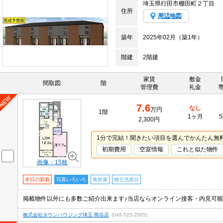
埼玉県行田市棚田町２丁目
住所
周辺地図
築年
2025年02月（築1年）
階建
2階建
家賃
敷金
間取図
階
管理費
礼金
7.6
なし
万円
1階
1ヶ月
5
2,300円
1分で完結！聞きたい項目を選んでかんたん無
初期費用
空室情報
これと似た物件
画像：15枚
本日の新着
写真いろいろ
角部屋
独立洗面台
株式会社タウンハウジング埼玉 熊谷店
(048-525-2005)