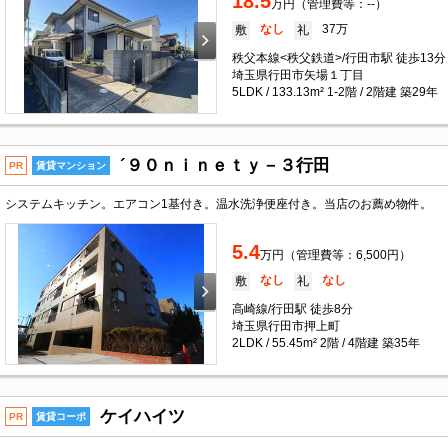
18.5
万円（管理費等：--）
なし
37万
敷
礼
秩父本線<秩父鉄道>/行田市駅 徒歩13分
埼玉県行田市矢場１丁目
5LDK / 133.13m² 1-2階 / 2階建 築29年
´９０ｎｉｎｅｔｙ－３行田
PR
賃貸マンション
システムキッチン。エアコン1基付き。温水洗浄便座付き。当店のお薦め物件。
5.4
万円（管理費等：6,500円）
なし
なし
敷
礼
高崎線/行田駅 徒歩8分
埼玉県行田市押上町
2LDK / 55.45m² 2階 / 4階建 築35年
ケイハイツ
PR
賃貸コーポ