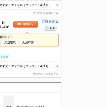
メール申込対応（来店不要）現地待ち合わせOK！エイブル熊谷駅前店のおすすめ！エイブルはクレジット決済可能です♪敷金/礼金０ヵ月♪ 保証人も不要です！エイブル熊谷駅前店は賃貸・売買・管理など不動産全般で相談できます（＾＾）♪初期費用７万円以下のプランもあります。ペット応相談。NET無料。
情報更新日
2026/07/31
詳細を見る
1K
お問合せ
3.18m²
追加
料問合せ！
周辺環境
入居可否
ト相談可
メール申込対応（来店不要）現地待ち合わせOK！エイブル熊谷駅前店のおすすめ！エイブルはクレジット決済可能です♪敷金/礼金０ヵ月♪ 保証人も不要です！エイブル熊谷駅前店は賃貸・売買・管理など不動産全般で相談できます（＾＾）♪初期費用７万円以下のプランもあります。ペット応相談。NET無料。
情報更新日
2026/07/31