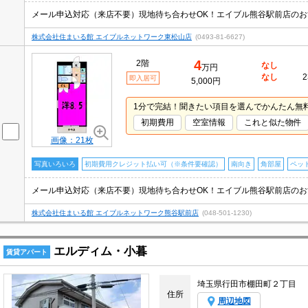
株式会社住まいる館 エイブルネットワーク東松山店
(0493-81-6627)
4
2階
なし
万円
なし
2
即入居可
5,000円
1分で完結！聞きたい項目を選んでかんたん無
初期費用
空室情報
これと似た物件
画像：21枚
写真いろいろ
初期費用クレジット払い可（※条件要確認）
南向き
角部屋
ペッ
株式会社住まいる館 エイブルネットワーク熊谷駅前店
(048-501-1230)
エルディム・小暮
賃貸アパート
埼玉県行田市棚田町２丁目
住所
周辺地図