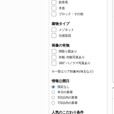
鉄骨系
木造
ブロック・その他
建物タイプ
メゾネット
分譲賃貸
画像の有無
間取り図あり
外観･内観写真あり
360° パノラマ写真あり
※一部エリア対象外(埼玉など)
情報公開日
指定なし
本日の新着
3日以内の新着
7日以内の新着
人気のこだわり条件