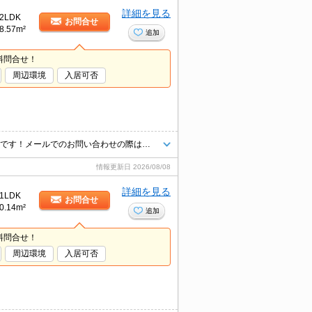
詳細を見る
2LDK
お問合せ
8.57m²
追加
料問合せ！
周辺環境
入居可否
掲載物件以外にも多数ご紹介出来ます♪当店ならオンライン接客・内見可能です！メールでのお問い合わせの際は、電話番号も記載頂きますとスムーズに御対応できます♪
情報更新日
2026/08/08
詳細を見る
1LDK
お問合せ
0.14m²
追加
料問合せ！
周辺環境
入居可否