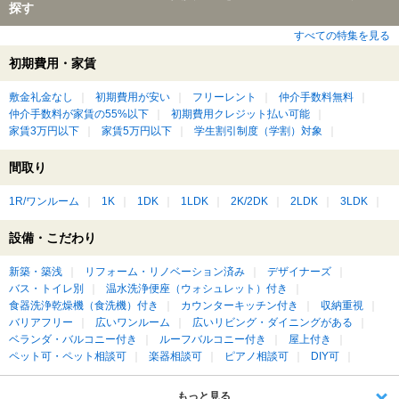
探す
すべての特集を見る
初期費用・家賃
敷金礼金なし
初期費用が安い
フリーレント
仲介手数料無料
仲介手数料が家賃の55%以下
初期費用クレジット払い可能
家賃3万円以下
家賃5万円以下
学生割引制度（学割）対象
間取り
1R/ワンルーム
1K
1DK
1LDK
2K/2DK
2LDK
3LDK
設備・こだわり
新築・築浅
リフォーム・リノベーション済み
デザイナーズ
バス・トイレ別
温水洗浄便座（ウォシュレット）付き
食器洗浄乾燥機（食洗機）付き
カウンターキッチン付き
収納重視
バリアフリー
広いワンルーム
広いリビング・ダイニングがある
ベランダ・バルコニー付き
ルーフバルコニー付き
屋上付き
ペット可・ペット相談可
楽器相談可
ピアノ相談可
DIY可
もっと見る