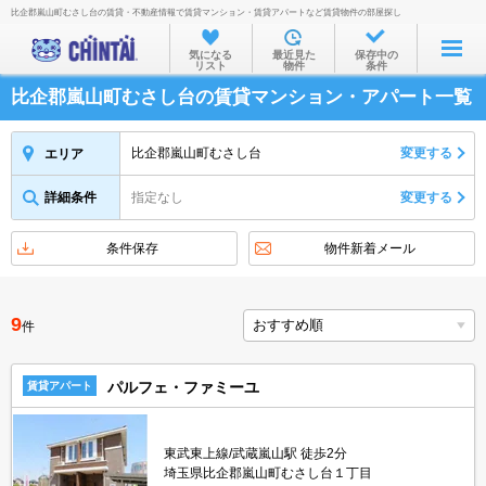
比企郡嵐山町むさし台の賃貸・不動産情報で賃貸マンション・賃貸アパートなど賃貸物件の部屋探し
お部屋を探す
気になる
最近見た
保存中の
リスト
物件
条件
沿線・駅から
比企郡嵐山町むさし台の賃貸マンション・アパート一覧
住所から
家賃相場から
比企郡嵐山町むさし台
変更する
エリア
通勤通学時間から
詳細条件
指定なし
変更する
物件特集から
条件保存
物件新着メール
不動産会社から
TOP
9
件
パルフェ・ファミーユ
賃貸アパート
東武東上線/武蔵嵐山駅 徒歩2分
埼玉県比企郡嵐山町むさし台１丁目