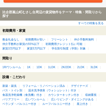
比企郡嵐山町むさし台周辺の賃貸物件をテーマ・特集・間取りから
探す
すべての特集を見る
初期費用・家賃
敷金礼金なし
初期費用が安い
フリーレント
仲介手数料無料
仲介手数料が家賃の55%以下
初期費用クレジット払い可能
家賃3万円以下
家賃5万円以下
学生割引制度（学割）対象
間取り
1R/ワンルーム
1K
1DK
1LDK
2K/2DK
2LDK
3LDK
設備・こだわり
新築・築浅
リフォーム・リノベーション済み
デザイナーズ
バス・トイレ別
温水洗浄便座（ウォシュレット）付き
食器洗浄乾燥機（食洗機）付き
カウンターキッチン付き
収納重視
バリアフリー
広いワンルーム
広いリビング・ダイニングがある
ベランダ・バルコニー付き
ルーフバルコニー付き
屋上付き