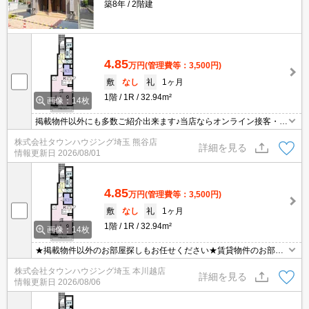
築8年
2階建
4.85
万円
(管理費等：3,500円)
敷
なし
礼
1ヶ月
1階
1R
32.94m²
画像：14枚
掲載物件以外にも多数ご紹介出来ます♪当店ならオンライン接客・内
見可能です！メールでのお問い合わせの際は、電話番号も記載頂き
株式会社タウンハウジング埼玉 熊谷店
ますとスムーズに御対応できます♪
詳細を見る
情報更新日
2026/08/01
4.85
万円
(管理費等：3,500円)
敷
なし
礼
1ヶ月
1階
1R
32.94m²
画像：14枚
★掲載物件以外のお部屋探しもお任せください★賃貸物件のお部屋
探しはタウンハウジングへ★
株式会社タウンハウジング埼玉 本川越店
詳細を見る
情報更新日
2026/08/06