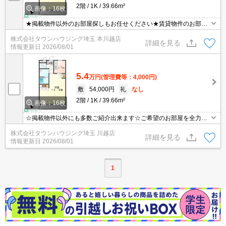
2階
1K
39.66m²
画像：16枚
★掲載物件以外のお部屋探しもお任せください★賃貸物件のお部屋
探しはタウンハウジングへ★
株式会社タウンハウジング埼玉 本川越店
詳細を見る
情報更新日
2026/08/01
5.4
万円
(管理費等：4,000円)
敷
54,000円
礼
なし
2階
1K
39.66m²
画像：16枚
☆掲載物件以外にも多数ご紹介出来ます☆ご希望のお部屋を全力で
お探しさせて頂きます♪
株式会社タウンハウジング埼玉 川越店
詳細を見る
情報更新日
2026/08/01
1