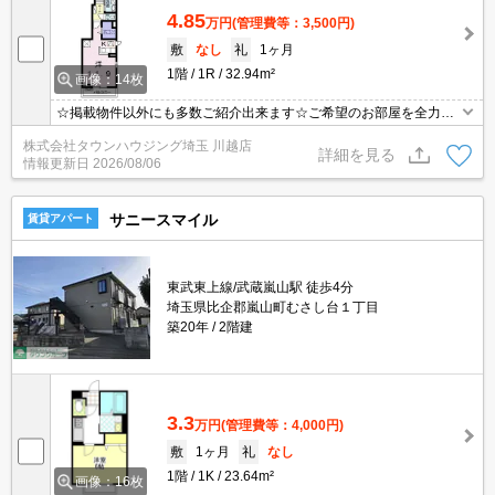
4.85
万円
(管理費等：3,500円)
敷
なし
礼
1ヶ月
1階
1R
32.94m²
画像：14枚
☆掲載物件以外にも多数ご紹介出来ます☆ご希望のお部屋を全力で
お探しさせて頂きます♪
株式会社タウンハウジング埼玉 川越店
詳細を見る
情報更新日
2026/08/06
サニースマイル
賃貸アパート
東武東上線/武蔵嵐山駅 徒歩4分
埼玉県比企郡嵐山町むさし台１丁目
築20年
2階建
3.3
万円
(管理費等：4,000円)
敷
1ヶ月
礼
なし
1階
1K
23.64m²
画像：16枚