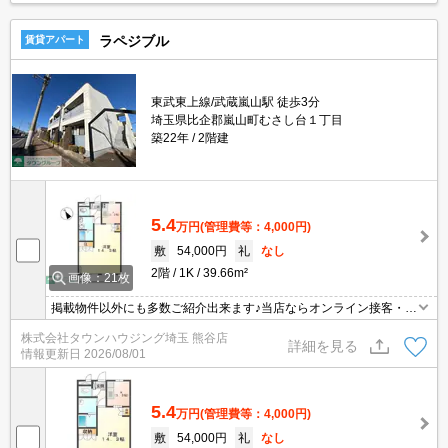
ラペジブル
賃貸アパート
東武東上線/武蔵嵐山駅 徒歩3分
埼玉県比企郡嵐山町むさし台１丁目
築22年
2階建
5.4
万円
(管理費等：4,000円)
敷
54,000円
礼
なし
2階
1K
39.66m²
画像：21枚
掲載物件以外にも多数ご紹介出来ます♪当店ならオンライン接客・内
見可能です！メールでのお問い合わせの際は、電話番号も記載頂き
株式会社タウンハウジング埼玉 熊谷店
ますとスムーズに御対応できます♪
詳細を見る
情報更新日
2026/08/01
5.4
万円
(管理費等：4,000円)
敷
54,000円
礼
なし