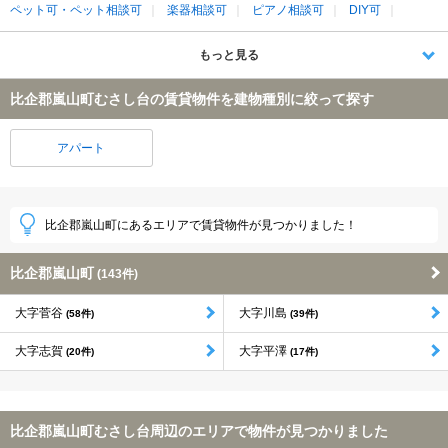
ペット可・ペット相談可
楽器相談可
ピアノ相談可
DIY可
もっと見る
比企郡嵐山町むさし台の賃貸物件を建物種別に絞って探す
アパート
比企郡嵐山町にあるエリアで賃貸物件が見つかりました！
比企郡嵐山町
(143件)
大字菅谷
大字川島
(58件)
(39件)
大字志賀
大字平澤
(20件)
(17件)
比企郡嵐山町むさし台周辺のエリアで物件が見つかりました