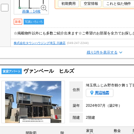
初期費用
空室情報
これと似た物件
画像：14枚
新着
写真いろいろ
☆掲載物件以外にも多数ご紹介出来ます☆ご希望のお部屋を全力でお探し
株式会社タウンハウジング埼玉 川越店
(049-247-2244)
残り1件を表示する
ヴァンベール ヒルズ
賃貸アパート
埼玉県ふじみ野市鶴ケ舞１丁
住所
周辺地図
築年
2024年07月（築2年）
階建
2階建
家賃
敷金
間取図
階