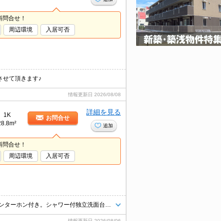
料問合せ！
周辺環境
入居可否
させて頂きます♪
情報更新日
2026/08/08
詳細を見る
1K
お問合せ
28.8m²
追加
料問合せ！
周辺環境
入居可否
安心のオートロック。インターネット無料使い放題。浴室乾燥機付。TVインターホン付き。シャワー付独立洗面台。温水洗浄便座付き。追い焚き機能付きバス。仲介手数料家賃の55%。
情報更新日
2026/08/06