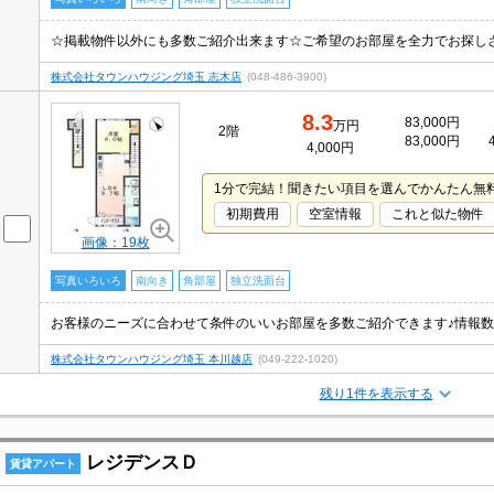
☆掲載物件以外にも多数ご紹介出来ます☆ご希望のお部屋を全力でお探し
株式会社タウンハウジング埼玉 志木店
(048-486-3900)
8.3
83,000円
万円
2階
83,000円
4,000円
1分で完結！聞きたい項目を選んでかんたん無
初期費用
空室情報
これと似た物件
画像：19枚
写真いろいろ
南向き
角部屋
独立洗面台
株式会社タウンハウジング埼玉 本川越店
(049-222-1020)
残り1件を表示する
レジデンスＤ
賃貸アパート