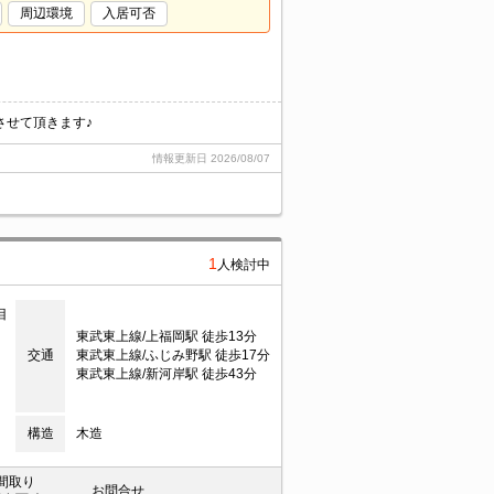
周辺環境
入居可否
させて頂きます♪
情報更新日
2026/08/07
1
人検討中
目
東武東上線/上福岡駅 徒歩13分
交通
東武東上線/ふじみ野駅 徒歩17分
東武東上線/新河岸駅 徒歩43分
構造
木造
間取り
お問合せ