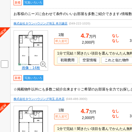
新着
写真いろいろ
株式会社タウンハウジング埼玉 本川越店
(049-222-1020)
4.7
1階
なし
万円
なし
3
即入居可
2,000円
1分で完結！聞きたい項目を選んでかんたん無
初期費用
空室情報
これと似た物件
画像：14枚
新着
写真いろいろ
☆掲載物件以外にも多数ご紹介出来ます☆ご希望のお部屋を全力でお探し
株式会社タウンハウジング埼玉 志木店
(048-486-3900)
4.7
1階
なし
万円
なし
3
即入居可
2,000円
1分で完結！聞きたい項目を選んでかんたん無