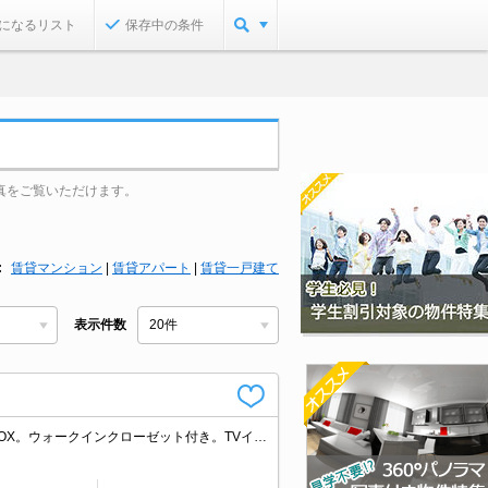
になるリスト
保存中の条件
真をご覧いただけます。
賃貸マンション
|
賃貸アパート
|
賃貸一戸建て
表示件数
人気の新築。インターネット無料使い放題。シャワー付独立洗面台。便利な宅配BOX。ウォークインクローゼット付き。TVインターホン付き。追い焚き機能付きバス。仲介手数料家賃の55%。フリーレント1ヶ月。