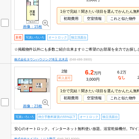
3,000円
1分で完結！聞きたい項目を選んでかんたん無
初期費用
空室情報
これと似た物件
画像：15枚
新着
写真いろいろ
オートロック
独立洗面台
☆掲載物件以外にも多数ご紹介出来ます☆ご希望のお部屋を全力でお探し
株式会社タウンハウジング埼玉 志木店
(048-486-3900)
6.2
2階
6.2万
万円
なし
即入居可
3,000円
1分で完結！聞きたい項目を選んでかんたん無
初期費用
空室情報
これと似た物件
画像：23枚
写真いろいろ
仲介手数料家賃の55%以下
オートロック
独立洗面台
株式会社エイブル ふじみ野店
(049-262-8300)