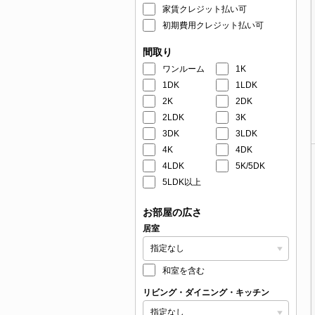
家賃クレジット払い可
初期費用クレジット払い可
間取り
ワンルーム
1K
1DK
1LDK
2K
2DK
2LDK
3K
3DK
3LDK
4K
4DK
4LDK
5K/5DK
5LDK以上
お部屋の広さ
居室
和室を含む
リビング・ダイニング・キッチン