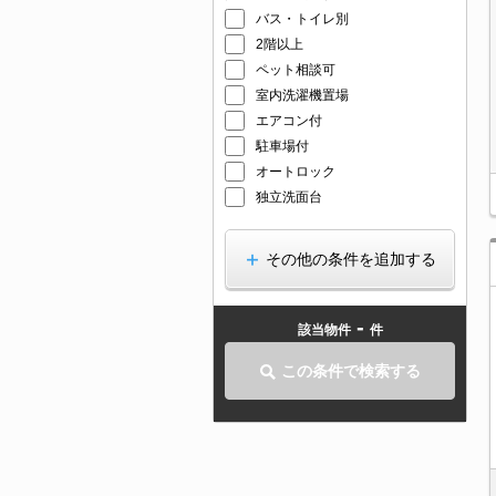
バス・トイレ別
2階以上
ペット相談可
室内洗濯機置場
エアコン付
駐車場付
オートロック
独立洗面台
その他の条件を追加する
-
該当物件
件
この条件で検索する