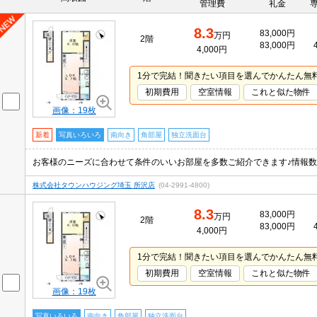
管理費
礼金
8.3
83,000円
万円
2階
83,000円
4,000円
1分で完結！聞きたい項目を選んでかんたん無
初期費用
空室情報
これと似た物件
画像：19枚
新着
写真いろいろ
南向き
角部屋
独立洗面台
株式会社タウンハウジング埼玉 所沢店
(04-2991-4800)
8.3
83,000円
万円
2階
83,000円
4,000円
1分で完結！聞きたい項目を選んでかんたん無
初期費用
空室情報
これと似た物件
画像：19枚
写真いろいろ
南向き
角部屋
独立洗面台