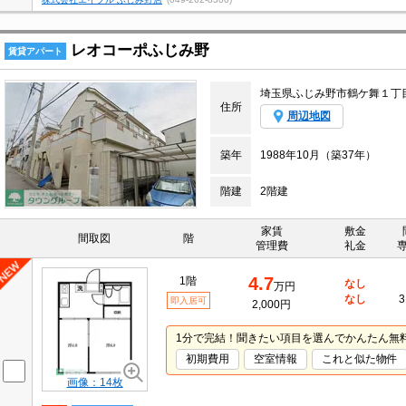
レオコーポふじみ野
賃貸アパート
埼玉県ふじみ野市鶴ケ舞１丁
住所
周辺地図
築年
1988年10月（築37年）
階建
2階建
家賃
敷金
間取図
階
管理費
礼金
4.7
1階
なし
万円
なし
3
即入居可
2,000円
1分で完結！聞きたい項目を選んでかんたん無
初期費用
空室情報
これと似た物件
画像：14枚