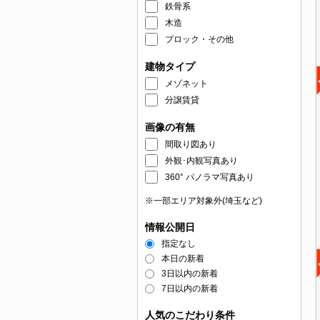
鉄骨系
木造
ブロック・その他
建物タイプ
メゾネット
分譲賃貸
画像の有無
間取り図あり
外観･内観写真あり
360° パノラマ写真あり
※一部エリア対象外(埼玉など)
情報公開日
指定なし
本日の新着
3日以内の新着
7日以内の新着
人気のこだわり条件