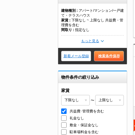
建物種別
アパート/マンション/一戸建
て・テラスハウス
家賃
下限なし ~ 上限なし 共益費・管
理費を含む
間取り
指定なし
もっと見る
新着メール登録
検索条件保存
物件条件の絞り込み
家賃
〜
共益費･管理費を含む
礼金なし
敷金・保証金なし
駐車場料金を含む