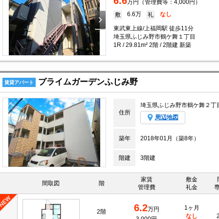
6.6
万円（管理費等：4,000円）
6.6万
なし
敷
礼
東武東上線/上福岡駅 徒歩11分
埼玉県ふじみ野市鶴ケ舞１丁目
1R / 29.81m² 2階 / 2階建 新築
プライムガーデンふじみ野
賃貸アパート
埼玉県ふじみ野市鶴ケ舞２丁
住所
周辺地図
築年
2018年01月（築8年）
階建
3階建
家賃
敷金
間取図
階
管理費
礼金
6.2
1ヶ月
万円
2階
なし