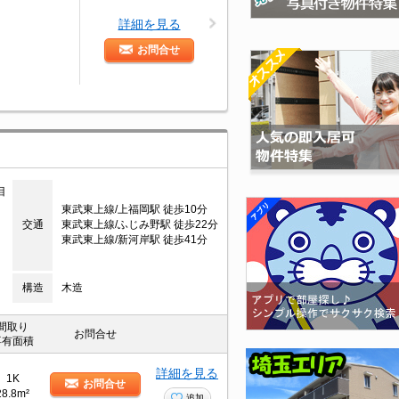
詳細を見る
お問合せ
目
東武東上線/上福岡駅 徒歩10分
交通
東武東上線/ふじみ野駅 徒歩22分
東武東上線/新河岸駅 徒歩41分
構造
木造
間取り
お問合せ
専有面積
詳細を見る
1K
お問合せ
28.8m²
追加