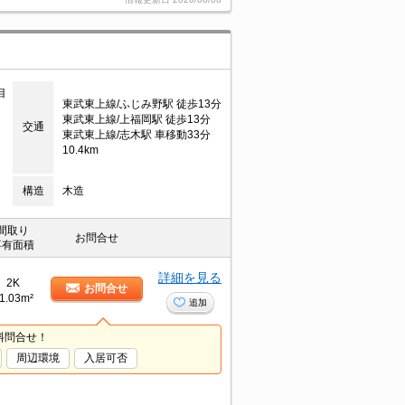
目
東武東上線/ふじみ野駅 徒歩13分
東武東上線/上福岡駅 徒歩13分
交通
東武東上線/志木駅 車移動33分
10.4km
構造
木造
間取り
お問合せ
専有面積
詳細を見る
2K
お問合せ
1.03m²
追加
料問合せ！
周辺環境
入居可否