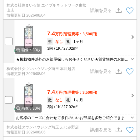
ロッカー。都市ガス。防振フローリング。システムキッチン。
株式会社住まいる館 エイブルネットワーク東松
詳細を見る
山店
情報更新日
2026/08/04
7.4
万円
(管理費等：3,500円)
敷
なし
礼
1ヶ月
3階
1K
27.02m²
画像：30枚
★掲載物件以外のお部屋探しもお任せください★賃貸物件のお部屋
探しはタウンハウジングへ★
株式会社タウンハウジング埼玉 本川越店
詳細を見る
情報更新日
2026/08/06
7.4
万円
(管理費等：3,500円)
敷
なし
礼
1ヶ月
3階
1K
27.02m²
画像：30枚
お客様のニーズに合わせて条件のいいお部屋を多数ご紹介できます♪
情報数No.1のタウンハウジングまで是非お問い合わせください！
株式会社タウンハウジング埼玉 ふじみ野店
詳細を見る
情報更新日
2026/08/06