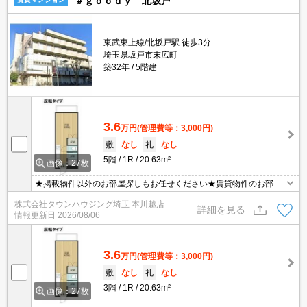
＃ｇｏｏｄｙ 北坂戸
東武東上線/北坂戸駅 徒歩3分
埼玉県坂戸市末広町
築32年
5階建
3.6
万円
(管理費等：3,000円)
敷
なし
礼
なし
5階
1R
20.63m²
画像：27枚
★掲載物件以外のお部屋探しもお任せください★賃貸物件のお部屋
探しはタウンハウジング本川越店へ★
株式会社タウンハウジング埼玉 本川越店
詳細を見る
情報更新日
2026/08/06
3.6
万円
(管理費等：3,000円)
敷
なし
礼
なし
3階
1R
20.63m²
画像：27枚