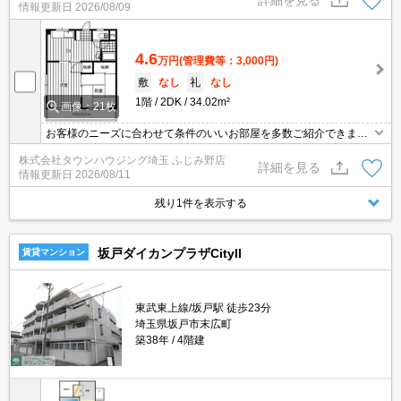
情報更新日
2026/08/09
4.6
万円
(管理費等：3,000円)
敷
なし
礼
なし
1階
2DK
34.02m²
画像：21枚
お客様のニーズに合わせて条件のいいお部屋を多数ご紹介できます♪
情報数No.1のタウンハウジングまで是非お問い合わせください！
株式会社タウンハウジング埼玉 ふじみ野店
詳細を見る
情報更新日
2026/08/11
残り1件を表示する
坂戸ダイカンプラザCityII
賃貸マンション
東武東上線/坂戸駅 徒歩23分
埼玉県坂戸市末広町
築38年
4階建