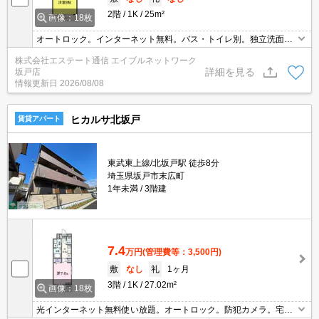
2階
1K
25m²
画像：18枚
オートロック。インターネット無料。バス・トイレ別。独立洗面化
粧台。ウォシュレット。エアコン。クローゼット。モニター付きイ
株式会社エステート通信 エイブルネットワーク
ンターホン。室内洗濯機置き場。ベランダ。駐輪場。
詳細を見る
坂戸店
情報更新日
2026/08/08
ヒカルサ北坂戸
賃貸アパート
東武東上線/北坂戸駅 徒歩8分
埼玉県坂戸市末広町
1年未満
3階建
7.4
万円
(管理費等：3,500円)
敷
なし
礼
1ヶ月
3階
1K
27.02m²
画像：18枚
光インターネット無料使い放題。オートロック。防犯カメラ。宅配