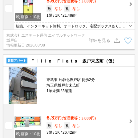
5.6
万円
(管理費等：3,000円)
敷
なし
礼
なし
1階
1K
21.48m²
画像：10枚
新築。インターネット無料。オートロック。宅配ボックスあり。都
市ガス。浴室乾燥機。2口ガスコンロ。独立洗面台。室内洗濯機置
株式会社エステート通信 エイブルネットワーク
き場。
詳細を見る
坂戸店
情報更新日
2026/08/08
Ｆｉｌｌｅ Ｆｌａｔｓ 坂戸末広町（仮）
賃貸アパート
東武東上線/北坂戸駅 徒歩2分
埼玉県坂戸市末広町
1年未満
3階建
6.3
万円
(管理費等：3,000円)
敷
なし
礼
なし
3階
1K
26.42m²
画像：10枚