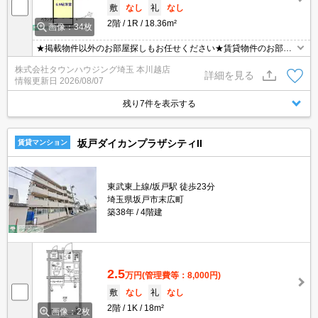
敷
なし
礼
なし
2階
1R
18.36m²
画像：34枚
★掲載物件以外のお部屋探しもお任せください★賃貸物件のお部屋
探しはタウンハウジングへ★
株式会社タウンハウジング埼玉 本川越店
詳細を見る
情報更新日
2026/08/07
残り7件を表示する
坂戸ダイカンプラザシティII
賃貸マンション
東武東上線/坂戸駅 徒歩23分
埼玉県坂戸市末広町
築38年
4階建
2.5
万円
(管理費等：8,000円)
敷
なし
礼
なし
2階
1K
18m²
画像：2枚