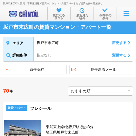
坂戸市末広町の賃貸・不動産情報で賃貸マンション・賃貸アパートなど賃貸物件の部屋探し
お部屋を探す
気になる
最近見た
保存中の
リスト
物件
条件
沿線・駅から
坂戸市末広町の賃貸マンション・アパート一覧
住所から
家賃相場から
坂戸市末広町
変更する
エリア
通勤通学時間から
詳細条件
指定なし
変更する
物件特集から
条件保存
物件新着メール
不動産会社から
TOP
70
件
フレシール
賃貸アパート
東武東上線/北坂戸駅 徒歩3分
埼玉県坂戸市末広町