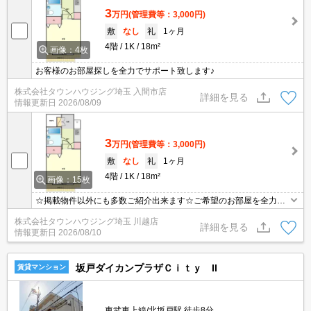
3
万円
(管理費等：3,000円)
敷
なし
礼
1ヶ月
4階
1K
18m²
画像：4枚
お客様のお部屋探しを全力でサポート致します♪
株式会社タウンハウジング埼玉 入間市店
詳細を見る
情報更新日
2026/08/09
3
万円
(管理費等：3,000円)
敷
なし
礼
1ヶ月
4階
1K
18m²
画像：15枚
☆掲載物件以外にも多数ご紹介出来ます☆ご希望のお部屋を全力で
お探しさせて頂きます♪
株式会社タウンハウジング埼玉 川越店
詳細を見る
情報更新日
2026/08/10
坂戸ダイカンプラザＣｉｔｙ II
賃貸マンション
東武東上線/北坂戸駅 徒歩8分