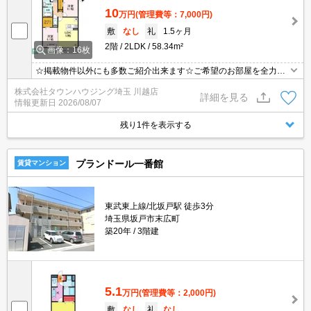
10
万円
(管理費等：7,000円)
敷
なし
礼
1.5ヶ月
2階
2LDK
58.34m²
画像：16枚
☆掲載物件以外にも多数ご紹介出来ます☆ご希望のお部屋を全力で
お探しさせて頂きます♪
株式会社タウンハウジング埼玉 川越店
詳細を見る
情報更新日
2026/08/07
残り1件を表示する
プランドール一番館
賃貸マンション
東武東上線/北坂戸駅 徒歩3分
埼玉県坂戸市末広町
築20年
3階建
5.1
万円
(管理費等：2,000円)
敷
なし
礼
なし