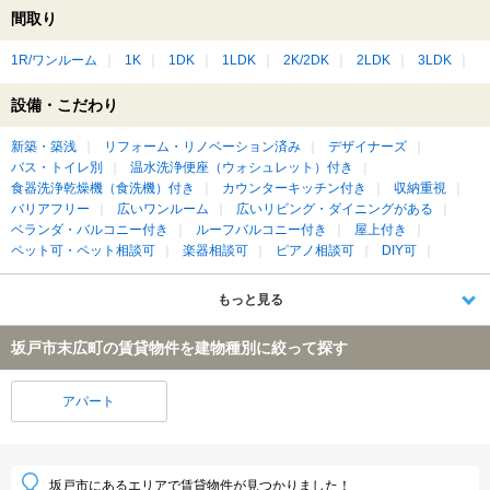
間取り
1R/ワンルーム
1K
1DK
1LDK
2K/2DK
2LDK
3LDK
設備・こだわり
新築・築浅
リフォーム・リノベーション済み
デザイナーズ
バス・トイレ別
温水洗浄便座（ウォシュレット）付き
食器洗浄乾燥機（食洗機）付き
カウンターキッチン付き
収納重視
バリアフリー
広いワンルーム
広いリビング・ダイニングがある
ベランダ・バルコニー付き
ルーフバルコニー付き
屋上付き
ペット可・ペット相談可
楽器相談可
ピアノ相談可
DIY可
もっと見る
坂戸市末広町の賃貸物件を建物種別に絞って探す
アパート
坂戸市にあるエリアで賃貸物件が見つかりました！