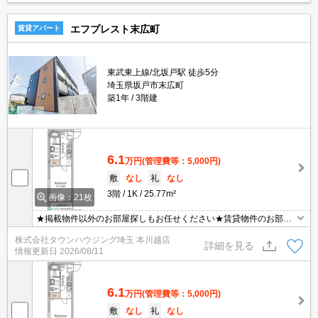
エフプレスト末広町
賃貸アパート
東武東上線/北坂戸駅 徒歩5分
埼玉県坂戸市末広町
築1年
3階建
6.1
万円
(管理費等：5,000円)
敷
なし
礼
なし
3階
1K
25.77m²
画像：21枚
★掲載物件以外のお部屋探しもお任せください★賃貸物件のお部屋
探しはタウンハウジングへ★
株式会社タウンハウジング埼玉 本川越店
詳細を見る
情報更新日
2026/08/11
6.1
万円
(管理費等：5,000円)
敷
なし
礼
なし