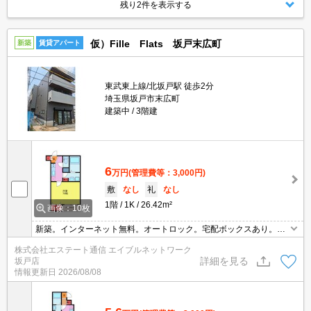
残り2件を表示する
仮）Fille Flats 坂戸末広町
新築
賃貸アパート
東武東上線/北坂戸駅 徒歩2分
埼玉県坂戸市末広町
建築中
3階建
6
万円
(管理費等：3,000円)
敷
なし
礼
なし
1階
1K
26.42m²
画像：10枚
新築。インターネット無料。オートロック。宅配ボックスあり。都
市ガス。浴室乾燥機。2口ガスコンロ。独立洗面台。室内洗濯機置
株式会社エステート通信 エイブルネットワーク
き場。
詳細を見る
坂戸店
情報更新日
2026/08/08