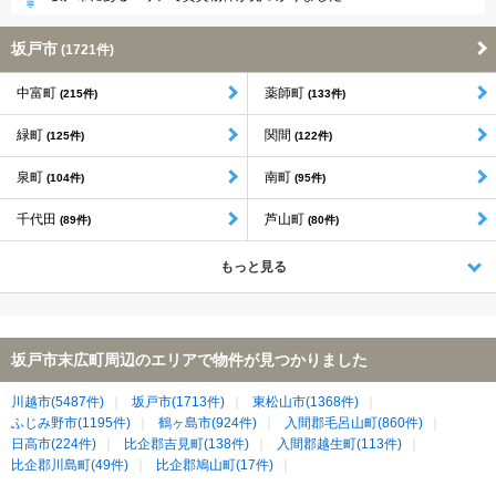
坂戸市
(1721件)
中富町
薬師町
(215件)
(133件)
緑町
関間
(125件)
(122件)
泉町
南町
(104件)
(95件)
千代田
芦山町
(89件)
(80件)
もっと見る
坂戸市末広町周辺のエリアで物件が見つかりました
川越市(5487件)
坂戸市(1713件)
東松山市(1368件)
ふじみ野市(1195件)
鶴ヶ島市(924件)
入間郡毛呂山町(860件)
日高市(224件)
比企郡吉見町(138件)
入間郡越生町(113件)
比企郡川島町(49件)
比企郡鳩山町(17件)