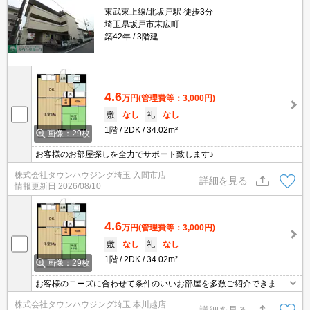
東武東上線/北坂戸駅 徒歩3分
埼玉県坂戸市末広町
築42年
3階建
4.6
万円
(管理費等：3,000円)
敷
なし
礼
なし
1階
2DK
34.02m²
画像：29枚
お客様のお部屋探しを全力でサポート致します♪
株式会社タウンハウジング埼玉 入間市店
詳細を見る
情報更新日
2026/08/10
4.6
万円
(管理費等：3,000円)
敷
なし
礼
なし
1階
2DK
34.02m²
画像：29枚
お客様のニーズに合わせて条件のいいお部屋を多数ご紹介できます♪
情報数No.1のタウンハウジングまで是非お問い合わせください！
株式会社タウンハウジング埼玉 本川越店
詳細を見る