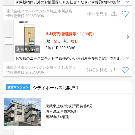
★掲載物件以外のお部屋探しもお任せください★賃貸物件のお部屋
探しはタウンハウジング本川越店へ★
株式会社タウンハウジング埼玉 本川越店
詳細を見る
情報更新日
2026/08/06
3.6
万円
(管理費等：3,000円)
敷
なし
礼
なし
3階
1R
20.63m²
画像：27枚
お客様のニーズに合わせて条件のいいお部屋を多数ご紹介できます♪
情報数No.1のタウンハウジングまで是非お問い合わせください！
株式会社タウンハウジング埼玉 ふじみ野店
詳細を見る
情報更新日
2026/08/06
シティホームズ北坂戸１
賃貸マンション
東武東上線/北坂戸駅 徒歩8分
埼玉県坂戸市末広町
築36年
4階建