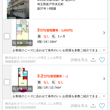
埼玉県坂戸市末広町
築37年
4階建
3
万円
(管理費等：3,000円)
敷
なし
礼
1ヶ月
4階
1K
18m²
画像：15枚
お客様のニーズに合わせて条件のいいお部屋を多数ご紹介できます♪
情報数No.1のタウンハウジングまで是非お問い合わせください！
株式会社タウンハウジング埼玉 ふじみ野店
詳細を見る
情報更新日
2026/08/07
3.2
万円
(管理費等：--)
敷
なし
礼
なし
3階
1R
15.74m²
画像：13枚
お客様のニーズに合わせて条件のいいお部屋を多数ご紹介できます♪
情報数No.1のタウンハウジングまで是非お問い合わせください！
株式会社タウンハウジング埼玉 ふじみ野店
詳細を見る
情報更新日
2026/08/09