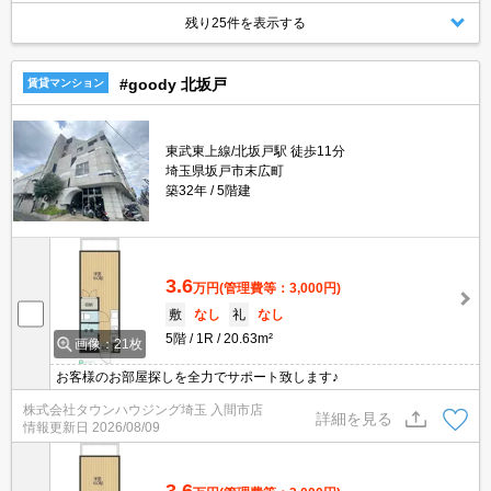
残り25件を表示する
#goody 北坂戸
賃貸マンション
東武東上線/北坂戸駅 徒歩11分
埼玉県坂戸市末広町
築32年
5階建
3.6
万円
(管理費等：3,000円)
敷
なし
礼
なし
5階
1R
20.63m²
画像：21枚
お客様のお部屋探しを全力でサポート致します♪
株式会社タウンハウジング埼玉 入間市店
詳細を見る
情報更新日
2026/08/09
3.6