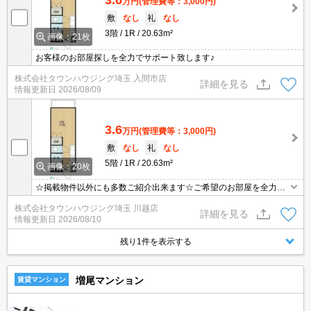
万円
(管理費等：3,000円)
敷
なし
礼
なし
3階
1R
20.63m²
画像：21枚
お客様のお部屋探しを全力でサポート致します♪
株式会社タウンハウジング埼玉 入間市店
詳細を見る
情報更新日
2026/08/09
3.6
万円
(管理費等：3,000円)
敷
なし
礼
なし
5階
1R
20.63m²
画像：20枚
☆掲載物件以外にも多数ご紹介出来ます☆ご希望のお部屋を全力で
お探しさせて頂きます♪
株式会社タウンハウジング埼玉 川越店
詳細を見る
情報更新日
2026/08/10
残り1件を表示する
増尾マンション
賃貸マンション