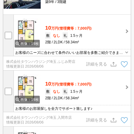
築9年
3階建
10
万円
(管理費等：7,000円)
敷
なし
礼
1.5ヶ月
2階
2LDK
58.34m²
画像：19枚
お客様のニーズに合わせて条件のいいお部屋を多数ご紹介できます♪
情報数No.1のタウンハウジングまで是非お問い合わせください！
株式会社タウンハウジング埼玉 ふじみ野店
詳細を見る
情報更新日
2026/08/06
10
万円
(管理費等：7,000円)
敷
なし
礼
1.5ヶ月
2階
2LDK
58.34m²
画像：19枚
お客様のお部屋探しを全力でサポート致します♪
株式会社タウンハウジング埼玉 入間市店
詳細を見る
情報更新日
2026/08/06