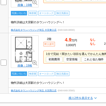
画像：19枚
写真いろいろ
角部屋
オートロック
独立洗面台
物件詳細は大宮駅のタウンハウジングへ！
株式会社タウンハウジング埼玉 大宮東口店
(048-648-8890)
4.9
2階
なし
万円
なし
2
即入居可
3,000円
1分で完結！聞きたい項目を選んでかんたん無
初期費用
空室情報
これと似た物件
画像：19枚
写真いろいろ
角部屋
オートロック
独立洗面台
物件詳細は大宮駅のタウンハウジングへ！
株式会社タウンハウジング埼玉 大宮西口店
(048-648-3580)
残り2件を表示する