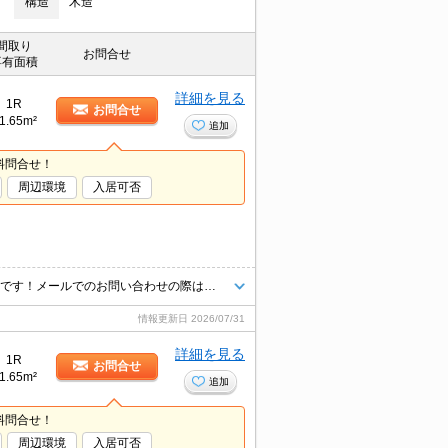
構造
木造
間取り
お問合せ
専有面積
詳細を見る
1R
お問合せ
1.65m²
追加
料問合せ！
周辺環境
入居可否
掲載物件以外にも多数ご紹介出来ます♪当店ならオンライン接客・内見可能です！メールでのお問い合わせの際は、電話番号も記載頂きますとスムーズに御対応できます♪
情報更新日
2026/07/31
詳細を見る
1R
お問合せ
1.65m²
追加
料問合せ！
周辺環境
入居可否