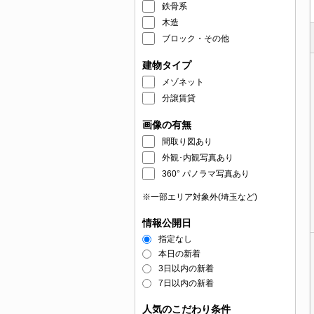
鉄骨系
木造
ブロック・その他
建物タイプ
メゾネット
分譲賃貸
画像の有無
間取り図あり
外観･内観写真あり
360° パノラマ写真あり
※一部エリア対象外(埼玉など)
情報公開日
指定なし
本日の新着
3日以内の新着
7日以内の新着
人気のこだわり条件