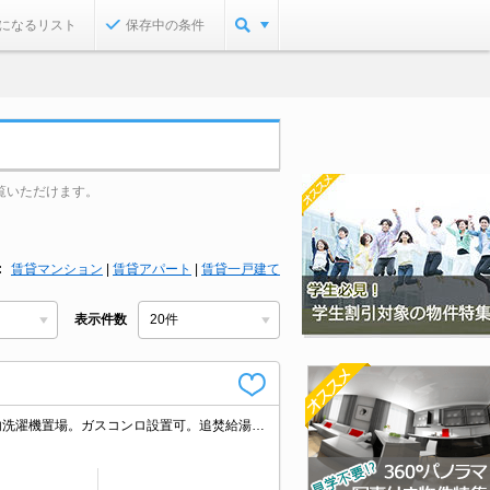
になるリスト
保存中の条件
覧いただけます。
賃貸マンション
|
賃貸アパート
|
賃貸一戸建て
表示件数
仲介手数料家賃の55%。エレベーターあり。都市ガス使用。洗面化粧台付き。室内洗濯機置場。ガスコンロ設置可。追焚給湯。インターネット無料。