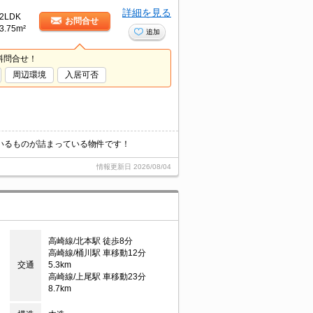
詳細を見る
2LDK
お問合せ
3.75m²
追加
料問合せ！
周辺環境
入居可否
いるものが詰まっている物件です！
情報更新日
2026/08/04
高崎線/北本駅 徒歩8分
高崎線/桶川駅 車移動12分
交通
5.3km
高崎線/上尾駅 車移動23分
8.7km