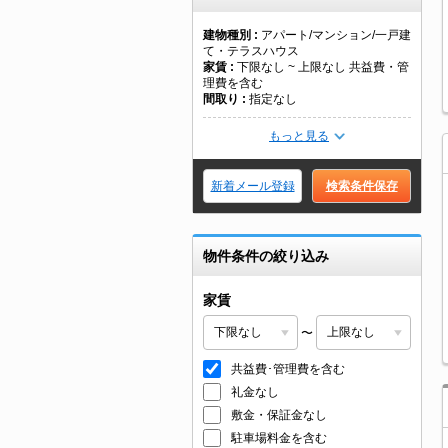
建物種別
アパート/マンション/一戸建
て・テラスハウス
家賃
下限なし ~ 上限なし 共益費・管
理費を含む
間取り
指定なし
もっと見る
新着メール登録
検索条件保存
物件条件の絞り込み
家賃
〜
共益費･管理費を含む
礼金なし
敷金・保証金なし
駐車場料金を含む