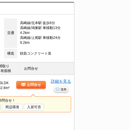
高崎線/北本駅 徒歩6分
高崎線/鴻巣駅 車移動13分
交通
4.2km
高崎線/上尾駅 車移動24分
9.2km
構造
鉄筋コンクリート造
間取り
お問合せ
専有面積
詳細を見る
3LDK
お問合せ
82.8m²
追加
料問合せ！
周辺環境
入居可否