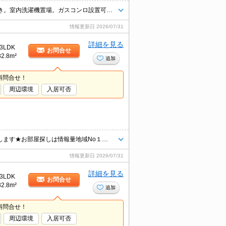
仲介手数料家賃の55%。エレベーターあり。都市ガス使用。洗面化粧台付き。室内洗濯機置場。ガスコンロ設置可。追焚給湯。インターネット無料。
情報更新日
2026/07/31
詳細を見る
3LDK
お問合せ
82.8m²
追加
料問合せ！
周辺環境
入居可否
★インターネット上の物件はほぼ全てご紹介可能です★まとめてご紹介致します★お部屋探しは情報量地域No１の★タウンハウジング東大宮店まで★
情報更新日
2026/07/31
詳細を見る
3LDK
お問合せ
82.8m²
追加
料問合せ！
周辺環境
入居可否