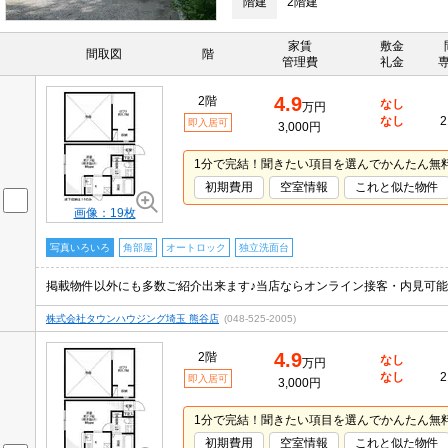
階建
2階建
家賃
敷金
間取図
階
管理費
礼金
4.9
2階
なし
万円
なし
2
即入居可
3,000円
1分で完結！聞きたい項目を選んでかんたん無
初期費用
空室情報
これと似た物件
画像：19枚
写真いろいろ
角部屋
オートロック
独立洗面台
株式会社タウンハウジング埼玉 熊谷店
(048-525-2005)
4.9
2階
なし
万円
なし
2
即入居可
3,000円
1分で完結！聞きたい項目を選んでかんたん無
初期費用
空室情報
これと似た物件