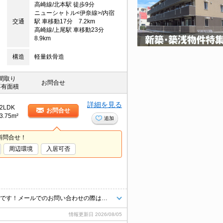
高崎線/北本駅 徒歩9分
ニューシャトル<伊奈線>/内宿
交通
駅 車移動17分 7.2km
高崎線/上尾駅 車移動23分
8.9km
構造
軽量鉄骨造
間取り
お問合せ
専有面積
詳細を見る
2LDK
お問合せ
3.75m²
追加
料問合せ！
周辺環境
入居可否
掲載物件以外にも多数ご紹介出来ます♪当店ならオンライン接客・内見可能です！メールでのお問い合わせの際は、電話番号も記載頂きますとスムーズに御対応できます♪
情報更新日
2026/08/05