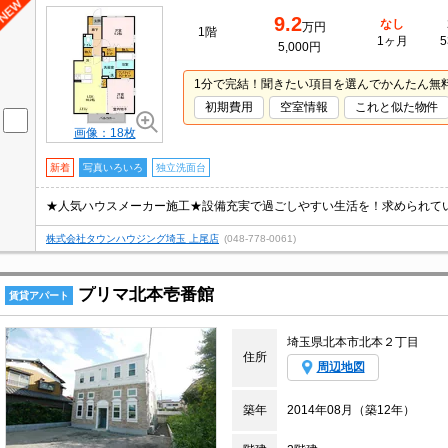
9.2
なし
万円
1階
1ヶ月
5
5,000円
1分で完結！聞きたい項目を選んでかんたん無
初期費用
空室情報
これと似た物件
画像：18枚
新着
写真いろいろ
独立洗面台
★人気ハウスメーカー施工★設備充実で過ごしやすい生活を！求められて
株式会社タウンハウジング埼玉 上尾店
(048-778-0061)
プリマ北本壱番館
賃貸アパート
埼玉県北本市北本２丁目
住所
周辺地図
築年
2014年08月（築12年）