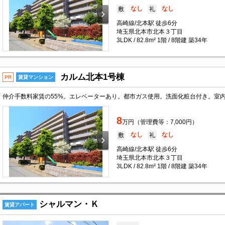
なし
なし
敷
礼
高崎線/北本駅 徒歩6分
埼玉県北本市北本３丁目
3LDK / 82.8m² 1階 / 8階建 築34年
カルム北本1号棟
PR
賃貸マンション
8
万円（管理費等：7,000円）
なし
なし
敷
礼
高崎線/北本駅 徒歩6分
埼玉県北本市北本３丁目
3LDK / 82.8m² 1階 / 8階建 築34年
シャルマン・Ｋ
賃貸アパート