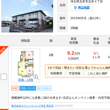
埼玉県北本市北本４丁目
住所
周辺地図
築年
2015年05月（築11年）
階建
2階建
家賃
敷金
間取図
階
管理費
礼金
9.2
なし
万円
1階
1ヶ月
5
5,000円
1分で完結！聞きたい項目を選んでかんたん無
初期費用
空室情報
これと似た物件
画像：18枚
新着
写真いろいろ
独立洗面台
株式会社タウンハウジング埼玉 熊谷店
(048-525-2005)