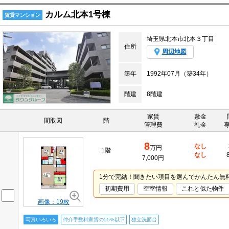
カルム北本1号棟
賃貸マンション
埼玉県北本市北本３丁目
住所
周辺地図
築年
1992年07月（築34年）
階建
8階建
家賃
敷金
間取図
階
管理費
礼金
8
なし
万円
1階
なし
7,000円
1分で完結！聞きたい項目を選んでかんたん無
初期費用
空室情報
これと似た物件
画像：19枚
写真いろいろ
仲介手数料家賃の55%以下
独立洗面台