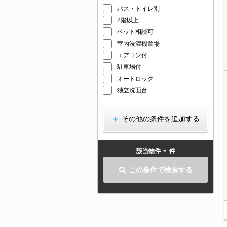
バス・トイレ別
2階以上
ペット相談可
室内洗濯機置場
エアコン付
駐車場付
オートロック
独立洗面台
その他の条件を追加する
-
該当物件
件
この条件で検索する