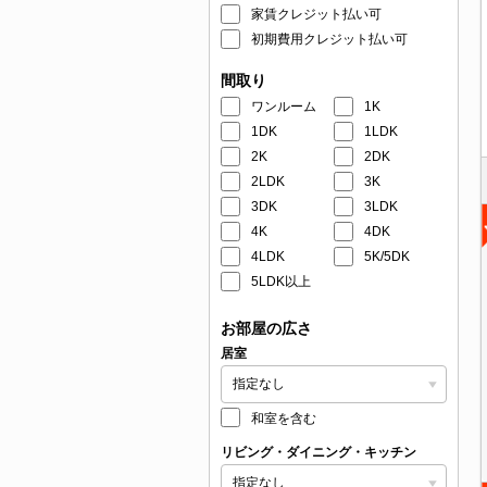
家賃クレジット払い可
初期費用クレジット払い可
間取り
ワンルーム
1K
1DK
1LDK
2K
2DK
2LDK
3K
3DK
3LDK
4K
4DK
4LDK
5K/5DK
5LDK以上
お部屋の広さ
居室
和室を含む
リビング・ダイニング・キッチン