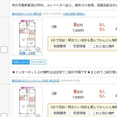
株式会社エイブル 桶川店
(048-778-4550)
※他1店舗で取扱い
8
なし
万円
1階
なし
7,000円
1分で完結！聞きたい項目を選んでかんたん無
初期費用
空室情報
これと似た物件
画像：18枚
写真いろいろ
独立洗面台
株式会社タウンハウジング埼玉 東大宮店
(048-666-3300)
8
なし
万円
1階
なし
7,000円
1分で完結！聞きたい項目を選んでかんたん無
初期費用
空室情報
これと似た物件