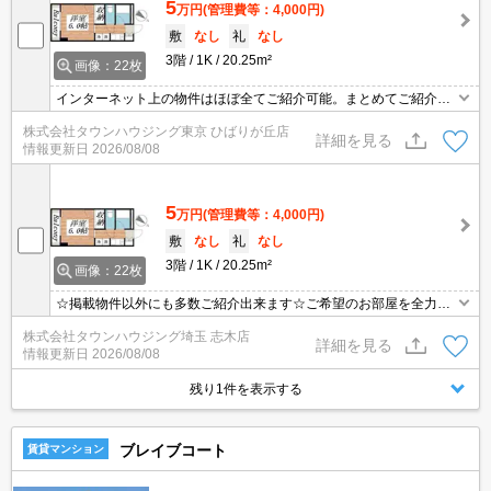
5
万円
(管理費等：4,000円)
敷
なし
礼
なし
3階
1K
20.25m²
画像：22枚
インターネット上の物件はほぼ全てご紹介可能。まとめてご紹介致
します。お気軽にお問合せください。お部屋探しは情報量地域ナン
株式会社タウンハウジング東京 ひばりが丘店
バー1のタウンハウジングまで。
詳細を見る
情報更新日
2026/08/08
5
万円
(管理費等：4,000円)
敷
なし
礼
なし
3階
1K
20.25m²
画像：22枚
☆掲載物件以外にも多数ご紹介出来ます☆ご希望のお部屋を全力で
お探しさせて頂きます♪
株式会社タウンハウジング埼玉 志木店
詳細を見る
情報更新日
2026/08/08
残り1件を表示する
ブレイブコート
賃貸マンション