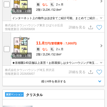
敷
なし
礼
2ヶ月
2階
2LDK
52.8m²
画像：21枚
インターネット上の物件はほぼ全てご紹介可能。まとめてご紹介致
します。お気軽にお問合せください。お部屋探しは情報量地域ナン
株式会社タウンハウジング東京 ひばりが丘店
バー1のタウンハウジングまで。
詳細を見る
情報更新日
2026/08/08
11.8
万円
(管理費等：7,000円)
敷
なし
礼
2ヶ月
2階
2LDK
52.8m²
画像：17枚
★首都圏140店舗以上直営！お部屋探しはタウンハウジング埼玉 所
沢店へ★
株式会社タウンハウジング埼玉 所沢店
詳細を見る
情報更新日
2026/08/07
残り4件を表示する
クリスタル
賃貸マンション