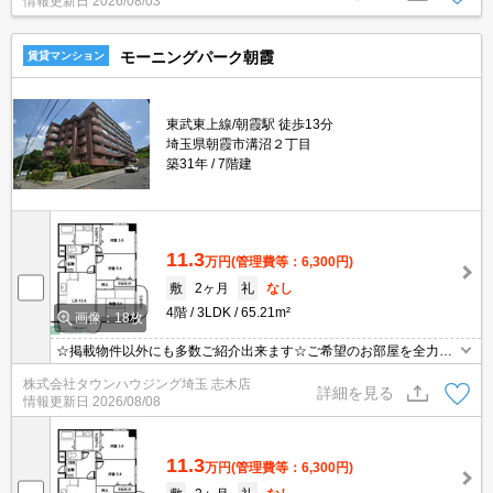
情報更新日
2026/08/03
モーニングパーク朝霞
賃貸マンション
東武東上線/朝霞駅 徒歩13分
埼玉県朝霞市溝沼２丁目
築31年
7階建
11.3
万円
(管理費等：6,300円)
敷
2ヶ月
礼
なし
4階
3LDK
65.21m²
画像：18枚
☆掲載物件以外にも多数ご紹介出来ます☆ご希望のお部屋を全力で
お探しさせて頂きます♪
株式会社タウンハウジング埼玉 志木店
詳細を見る
情報更新日
2026/08/08
11.3
万円
(管理費等：6,300円)