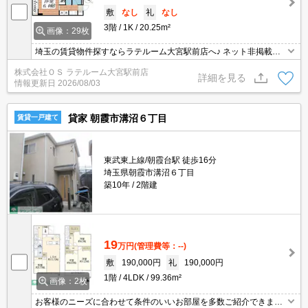
敷
なし
礼
なし
3階
1K
20.25m²
画像：29枚
埼玉の賃貸物件探すならラテルーム大宮駅前店へ♪ ネット非掲載物
件多数ございます！ 【入居審査不安な方】【初期安物件】【クレジ
株式会社ＯＳ ラテルーム大宮駅前店
ット決済可】ご相談ください！！ ※仲介手数料無料 『ご来店初めて
詳細を見る
情報更新日
2026/08/03
のお客様・当物件を契約に限る』
貸家 朝霞市溝沼６丁目
賃貸一戸建て
東武東上線/朝霞台駅 徒歩16分
埼玉県朝霞市溝沼６丁目
築10年
2階建
19
万円
(管理費等：--)
敷
190,000円
礼
190,000円
1階
4LDK
99.36m²
画像：2枚
お客様のニーズに合わせて条件のいいお部屋を多数ご紹介できます♪