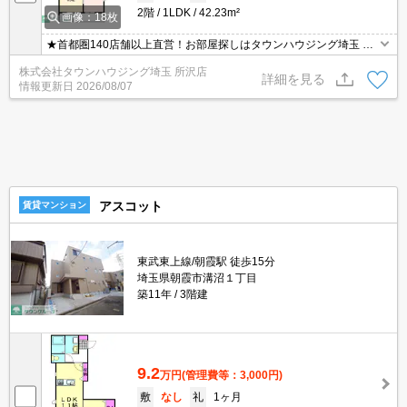
2階
1LDK
42.23m²
画像：18枚
★首都圏140店舗以上直営！お部屋探しはタウンハウジング埼玉 所
沢店へ★
株式会社タウンハウジング埼玉 所沢店
詳細を見る
情報更新日
2026/08/07
アスコット
賃貸マンション
東武東上線/朝霞駅 徒歩15分
埼玉県朝霞市溝沼１丁目
築11年
3階建
9.2
万円
(管理費等：3,000円)
敷
なし
礼
1ヶ月