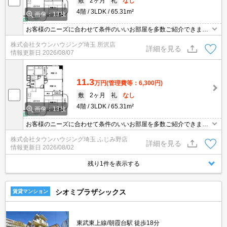
敷
2ヶ月
礼
なし
4階
3LDK
65.31m²
画像：13枚
お客様のニーズに合わせて条件のいいお部屋を多数ご紹介できます♪
情報数No.1のタウンハウジングまで是非お問い合わせください！
株式会社タウンハウジング埼玉 所沢店
詳細を見る
情報更新日
2026/08/07
11.3
万円
(管理費等：6,300円)
敷
2ヶ月
礼
なし
4階
3LDK
65.31m²
画像：13枚
お客様のニーズに合わせて条件のいいお部屋を多数ご紹介できます♪
情報数No.1のタウンハウジングまで是非お問い合わせください！
株式会社タウンハウジング埼玉 ふじみ野店
詳細を見る
情報更新日
2026/08/02
残り1件を表示する
シオミプラザシックス
賃貸マンション
東武東上線/朝霞台駅 徒歩18分