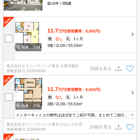
築16年
3階建
11.7
万円
(管理費等：6,000円)
敷
なし
礼
1ヶ月
3階
2LDK
55.53m²
画像：20枚
.
株式会社タウンハウジング東京 大泉学園店
詳細を見る
情報更新日
2026/08/08
11.7
万円
(管理費等：6,000円)
敷
なし
礼
1ヶ月
3階
2LDK
55.53m²
画像：20枚
インターネット上の物件はほぼ全てご紹介可能。まとめてご紹介致
します。お気軽にお問合せください。お部屋探しは情報量地域ナン
株式会社タウンハウジング東京 ひばりが丘店
バー1のタウンハウジングまで。
詳細を見る
情報更新日
2026/08/08