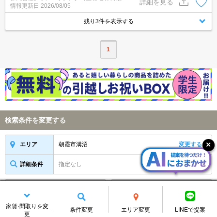
詳細を見る
情報更新日
2026/08/05
残り3件を表示する
1
検索条件を変更する
朝霞市溝沼
変更する
エリア
詳細条件
指定なし
変更する
条件保存
物件新着メール
家賃·間取りを変
アイコンの説明
条件変更
エリア変更
LINEで提案
更