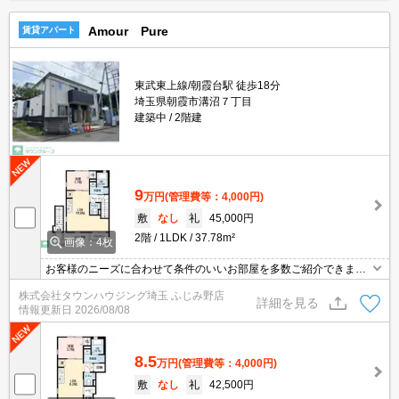
Amour Pure
賃貸アパート
東武東上線/朝霞台駅 徒歩18分
埼玉県朝霞市溝沼７丁目
建築中
2階建
9
万円
(管理費等：4,000円)
敷
なし
礼
45,000円
2階
1LDK
37.78m²
画像：4枚
お客様のニーズに合わせて条件のいいお部屋を多数ご紹介できます♪
情報数No.1のタウンハウジングまで是非お問い合わせください！
株式会社タウンハウジング埼玉 ふじみ野店
詳細を見る
情報更新日
2026/08/08
8.5
万円
(管理費等：4,000円)
敷
なし
礼
42,500円