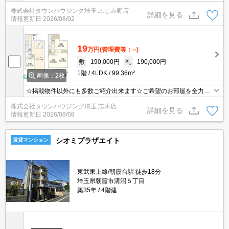
情報数No.1のタウンハウジングまで是非お問い合わせください！
株式会社タウンハウジング埼玉 ふじみ野店
詳細を見る
情報更新日
2026/08/02
19
万円
(管理費等：--)
敷
190,000円
礼
190,000円
1階
4LDK
99.36m²
画像：2枚
☆掲載物件以外にも多数ご紹介出来ます☆ご希望のお部屋を全力で
お探しさせて頂きます♪
株式会社タウンハウジング埼玉 志木店
詳細を見る
情報更新日
2026/08/08
シオミプラザエイト
賃貸マンション
東武東上線/朝霞台駅 徒歩18分
埼玉県朝霞市溝沼５丁目
築35年
4階建