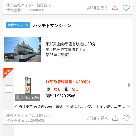
た。魅力的な賃料。礼金なし。経済的な都市ガス使用。ガスコンロ
株式会社エイブル 朝霞台店
設置可。独立洗面台。室内洗濯機置場。エアコン付き。生活環境良
詳細を見る
情報更新日
2026/08/08
好。
ハシモトマンション
賃貸マンション
東武東上線/朝霞台駅 徒歩10分
埼玉県朝霞市溝沼７丁目
築35年
3階建
5
万円
(管理費等：4,000円)
敷
なし
礼
なし
3階
1K
20.25m²
画像：20枚
仲介手数料家賃の55%。敷金・礼金なし。バス・トイレ別。エアコ
ン付き。光ファイバー対応。室内洗濯機置場。日当たり良好。閑静
株式会社エイブル 朝霞台店
な住宅街。ヤオコーへ450m。
詳細を見る
情報更新日
2026/08/08