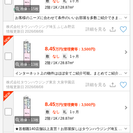
敷
なし
礼
1ヶ月
2階
1K
28.87m²
画像：15枚
お客様のニーズに合わせて条件のいいお部屋を多数ご紹介できます♪
情報数No.1のタウンハウジングまで是非お問い合わせください！
株式会社タウンハウジング埼玉 ふじみ野店
詳細を見る
情報更新日
2026/08/08
8.45
万円
(管理費等：3,500円)
敷
なし
礼
1ヶ月
2階
1K
28.87m²
画像：13枚
インターネット上の物件はほぼ全てご紹介可能。まとめてご紹介致
します。お気軽にお問合せください。お部屋探しは情報量地域ナン
株式会社タウンハウジング東京 大泉学園店
バー1のタウンハウジングまで。
詳細を見る
情報更新日
2026/08/08
8.45
万円
(管理費等：3,500円)
敷
なし
礼
1ヶ月
2階
1K
28.87m²
画像：13枚
★首都圏140店舗以上直営！お部屋探しはタウンハウジング埼玉 所