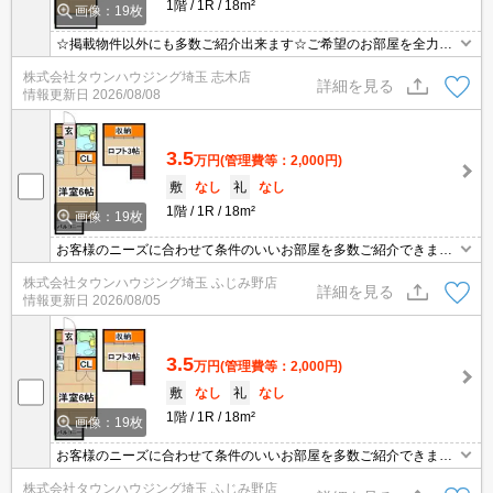
1階
1R
18m²
画像：19枚
☆掲載物件以外にも多数ご紹介出来ます☆ご希望のお部屋を全力で
お探しさせて頂きます♪
株式会社タウンハウジング埼玉 志木店
詳細を見る
情報更新日
2026/08/08
3.5
万円
(管理費等：2,000円)
敷
なし
礼
なし
1階
1R
18m²
画像：19枚
お客様のニーズに合わせて条件のいいお部屋を多数ご紹介できます♪
情報数No.1のタウンハウジングまで是非お問い合わせください！
株式会社タウンハウジング埼玉 ふじみ野店
詳細を見る
情報更新日
2026/08/05
3.5
万円
(管理費等：2,000円)
敷
なし
礼
なし
1階
1R
18m²
画像：19枚
お客様のニーズに合わせて条件のいいお部屋を多数ご紹介できます♪
情報数No.1のタウンハウジングまで是非お問い合わせください！
株式会社タウンハウジング埼玉 ふじみ野店