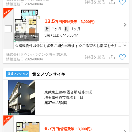
利な宅配BOX。都市ガス使用。システムキッチン。独立洗面台。追
詳細を見る
情報更新日
2026/08/04
焚給湯。設備充実。
13.5
万円
(管理費等：3,000円)
敷
1ヶ月
礼
1ヶ月
3階
1LDK
45.55m²
画像：22枚
☆掲載物件以外にも多数ご紹介出来ます☆ご希望のお部屋を全力で
お探しさせて頂きます♪
株式会社タウンハウジング埼玉 志木店
詳細を見る
情報更新日
2026/08/04
第２メゾンサイキ
賃貸マンション
東武東上線/朝霞台駅 徒歩23分
埼玉県朝霞市溝沼３丁目
築37年
3階建
6.7
万円
(管理費等：3,000円)