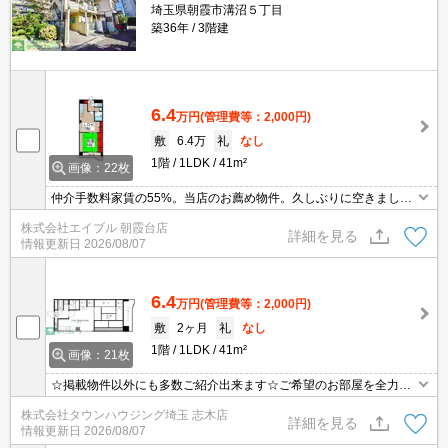
埼玉県朝霞市溝沼５丁目
築36年
3階建
6.4
万円
(管理費等：2,000円)
敷
6.4万
礼
なし
1階
1LDK
41m²
画像：22枚
仲介手数料家賃の55%。当店のお薦め物件。久しぶりに空きまし
た。TVインターホン付き。ガスコンロ設置可。温水洗浄便座付き。
株式会社エイブル 朝霞台店
室内洗濯機置場。収納たっぷり。買い物便利。生活環境良好。
詳細を見る
情報更新日
2026/08/07
6.4
万円
(管理費等：2,000円)
敷
2ヶ月
礼
なし
1階
1LDK
41m²
画像：21枚
☆掲載物件以外にも多数ご紹介出来ます☆ご希望のお部屋を全力で
お探しさせて頂きます♪
株式会社タウンハウジング埼玉 志木店
詳細を見る
情報更新日
2026/08/07