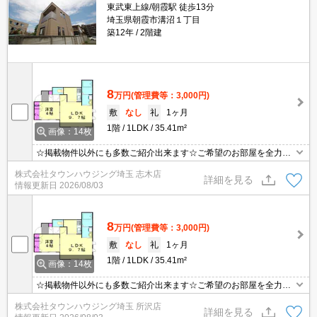
東武東上線/朝霞駅 徒歩13分
埼玉県朝霞市溝沼１丁目
築12年
2階建
8
万円
(管理費等：3,000円)
敷
なし
礼
1ヶ月
1階
1LDK
35.41m²
画像：14枚
☆掲載物件以外にも多数ご紹介出来ます☆ご希望のお部屋を全力で
お探しさせて頂きます♪
株式会社タウンハウジング埼玉 志木店
詳細を見る
情報更新日
2026/08/03
8
万円
(管理費等：3,000円)
敷
なし
礼
1ヶ月
1階
1LDK
35.41m²
画像：14枚
☆掲載物件以外にも多数ご紹介出来ます☆ご希望のお部屋を全力で
お探しさせて頂きます♪
株式会社タウンハウジング埼玉 所沢店
詳細を見る