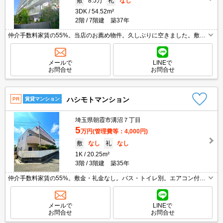
敷
8.5万
礼
なし
3DK
54.52m²
2階
7階建 築37年
仲介手数料家賃の55%。当店のお薦め物件。久しぶりに空きました。敷地
内防犯カメラ設置。鉄筋コンクリート造。エレベーターあり。楽器応相
談。経済的な都市ガス使用。駐車場は敷地内。独立洗面台。エアコン付
き。
メールで
LINEで
お問合せ
お問合せ
ハシモトマンション
PR
賃貸マンション
埼玉県朝霞市溝沼７丁目
5
万円
(管理費等：4,000円)
敷
なし
礼
なし
1K
20.25m²
3階
3階建 築35年
仲介手数料家賃の55%。敷金・礼金なし。バス・トイレ別。エアコン付
き。光ファイバー対応。室内洗濯機置場。日当たり良好。閑静な住宅街。
ヤオコーへ450m。
メールで
LINEで
お問合せ
お問合せ