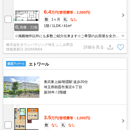
6.4
万円
(管理費等：2,000円)
敷
1ヶ月
礼
なし
1階
1LDK
41m²
画像：21枚
☆掲載物件以外にも多数ご紹介出来ます☆ご希望のお部屋を全力で
お探しさせて頂きます♪
株式会社タウンハウジング埼玉 ふじみ野店
詳細を見る
情報更新日
2026/08/04
エトワール
賃貸アパート
東武東上線/朝霞駅 徒歩20分
埼玉県朝霞市溝沼６丁目
築36年
2階建
3.5
万円
(管理費等：2,000円)
敷
なし
礼
なし