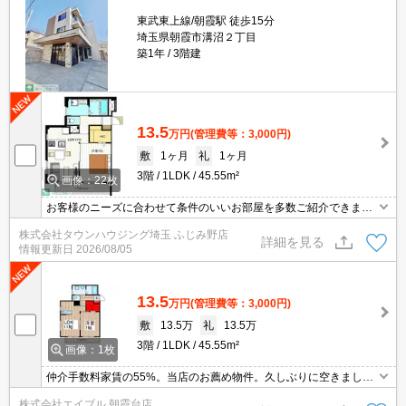
東武東上線/朝霞駅 徒歩15分
埼玉県朝霞市溝沼２丁目
築1年
3階建
13.5
万円
(管理費等：3,000円)
敷
1ヶ月
礼
1ヶ月
3階
1LDK
45.55m²
画像：22枚
お客様のニーズに合わせて条件のいいお部屋を多数ご紹介できます♪
情報数No.1のタウンハウジングまで是非お問い合わせください！
株式会社タウンハウジング埼玉 ふじみ野店
詳細を見る
情報更新日
2026/08/05
13.5
万円
(管理費等：3,000円)
敷
13.5万
礼
13.5万
3階
1LDK
45.55m²
画像：1枚
仲介手数料家賃の55%。当店のお薦め物件。久しぶりに空きまし
た。人気のオートロック付マンション。敷地内防犯カメラ設置。便
株式会社エイブル 朝霞台店