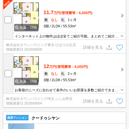
11.7
万円
(管理費等：6,000円)
敷
なし
礼
1ヶ月
3階
2LDK
55.53m²
画像：18枚
インターネット上の物件はほぼ全てご紹介可能。まとめてご紹介致
します。お気軽にお問合せください。お部屋探しは情報量地域ナン
株式会社タウンハウジング東京 ひばりが丘店
バー1のタウンハウジングまで。
詳細を見る
情報更新日
2026/08/08
12
万円
(管理費等：6,000円)
敷
なし
礼
2ヶ月
3階
2LDK
55.53m²
画像：18枚
お客様のニーズに合わせて条件のいいお部屋を多数ご紹介できます♪
情報数No.1のタウンハウジングまで是非お問い合わせください！
株式会社タウンハウジング埼玉 ふじみ野店
詳細を見る
情報更新日
2026/08/04
クードゥシヤン
賃貸マンション