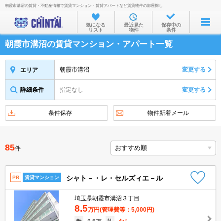
朝霞市溝沼の賃貸・不動産情報で賃貸マンション・賃貸アパートなど賃貸物件の部屋探し
お部屋を探す
気になる
最近見た
保存中の
リスト
物件
条件
沿線・駅から
朝霞市溝沼の賃貸マンション・アパート一覧
住所から
家賃相場から
朝霞市溝沼
変更する
エリア
通勤通学時間から
詳細条件
指定なし
変更する
物件特集から
条件保存
物件新着メール
不動産会社から
TOP
85
件
シャト－・レ・セルズィエ－ル
PR
賃貸マンション
埼玉県朝霞市溝沼３丁目
8.5
万円
(管理費等：5,000円)