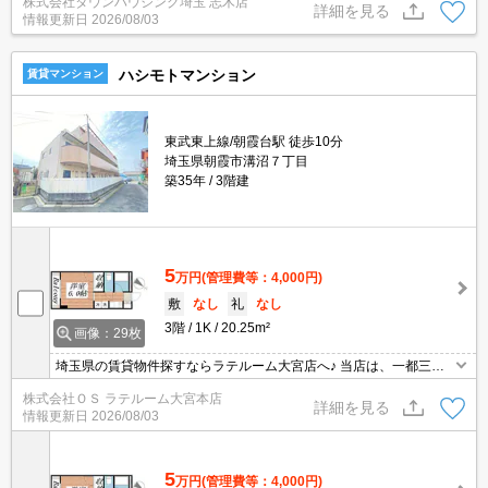
株式会社タウンハウジング埼玉 志木店
詳細を見る
情報更新日
2026/08/03
ハシモトマンション
賃貸マンション
東武東上線/朝霞台駅 徒歩10分
埼玉県朝霞市溝沼７丁目
築35年
3階建
5
万円
(管理費等：4,000円)
敷
なし
礼
なし
3階
1K
20.25m²
画像：29枚
埼玉県の賃貸物件探すならラテルーム大宮店へ♪ 当店は、一都三県
の中でも埼玉県に特化しておりますので、納得のお部屋探しが提供
株式会社ＯＳ ラテルーム大宮本店
可能！インターネット上に公開されてない物件多数取扱っておりま
詳細を見る
情報更新日
2026/08/03
す。初期費用のキャンペーン物件も御座いまして、お支払いは分割
支払いも対応しております。 ※当物件は、仲介手数料のご負担0円
となります。
5
万円
(管理費等：4,000円)