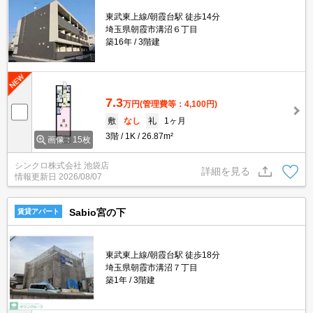
東武東上線/朝霞台駅 徒歩14分
埼玉県朝霞市溝沼６丁目
築16年
3階建
7.3
万円
(管理費等：4,100円)
敷
なし
礼
1ヶ月
3階
1K
26.87m²
画像：15枚
シンクロ株式会社 池袋店
詳細を見る
情報更新日
2026/08/07
Sabio宮の下
賃貸アパート
東武東上線/朝霞台駅 徒歩18分
埼玉県朝霞市溝沼７丁目
築1年
3階建