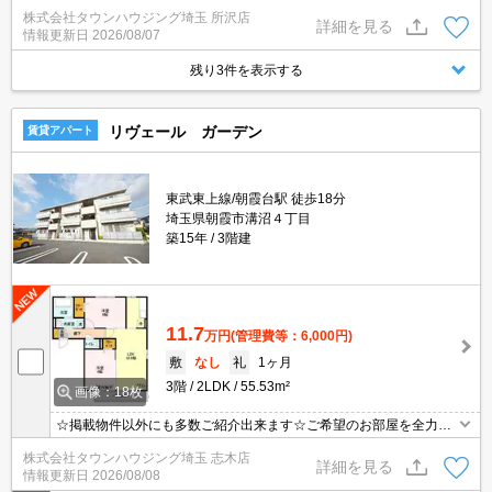
沢店へ★
株式会社タウンハウジング埼玉 所沢店
詳細を見る
情報更新日
2026/08/07
残り3件を表示する
リヴェール ガーデン
賃貸アパート
東武東上線/朝霞台駅 徒歩18分
埼玉県朝霞市溝沼４丁目
築15年
3階建
11.7
万円
(管理費等：6,000円)
敷
なし
礼
1ヶ月
3階
2LDK
55.53m²
画像：18枚
☆掲載物件以外にも多数ご紹介出来ます☆ご希望のお部屋を全力で
お探しさせて頂きます♪
株式会社タウンハウジング埼玉 志木店
詳細を見る
情報更新日
2026/08/08