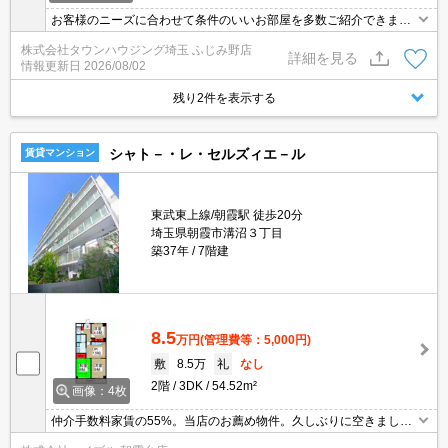
お客様のニーズに合わせて条件のいいお部屋を多数ご紹介できます♪
情報数No.1のタウンハウジングまで是非お問い合わせください！
株式会社タウンハウジング埼玉 ふじみ野店
詳細を見る
情報更新日
2026/08/02
残り2件を表示する
シャト－・レ・セルズィエ－ル
賃貸マンション
東武東上線/朝霞駅 徒歩20分
埼玉県朝霞市溝沼３丁目
築37年
7階建
8.5
万円
(管理費等：5,000円)
敷
8.5万
礼
なし
2階
3DK
54.52m²
画像：4枚
仲介手数料家賃の55%。当店のお薦め物件。久しぶりに空きまし
た。敷地内防犯カメラ設置。鉄筋コンクリート造。エレベーターあ