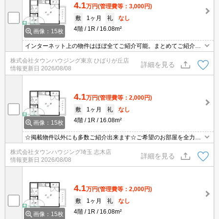
4.1
万円
(管理費等：3,000円)
敷
1ヶ月
礼
なし
4階
1R
16.08m²
画像：15枚
インターネット上の物件はほぼ全てご紹介可能。まとめてご紹介致
します。お気軽にお問合せください。お部屋探しは情報量地域ナン
株式会社タウンハウジング東京 ひばりが丘店
バー1のタウンハウジングまで。
詳細を見る
情報更新日
2026/08/08
4.1
万円
(管理費等：2,000円)
敷
1ヶ月
礼
なし
4階
1R
16.08m²
画像：15枚
☆掲載物件以外にも多数ご紹介出来ます☆ご希望のお部屋を全力で
お探しさせて頂きます♪
株式会社タウンハウジング埼玉 志木店
詳細を見る
情報更新日
2026/08/08
4.1
万円
(管理費等：2,000円)
敷
1ヶ月
礼
なし
4階
1R
16.08m²
画像：15枚