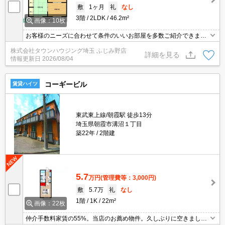
敷
1ヶ月
礼
なし
3階
2LDK
46.2m²
画像：10枚
お客様のニーズに合わせて条件のいいお部屋を多数ご紹介できます♪
情報数No.1のタウンハウジングまで是非お問い合わせください！
株式会社タウンハウジング埼玉 ふじみ野店
詳細を見る
情報更新日
2026/08/04
コーギービル
賃貸ハイツ
東武東上線/朝霞駅 徒歩13分
埼玉県朝霞市溝沼１丁目
築22年
2階建
5.7
万円
(管理費等：3,000円)
敷
5.7万
礼
なし
1階
1K
22m²
画像：22枚
仲介手数料家賃の55%。当店のお薦め物件。久しぶりに空きまし