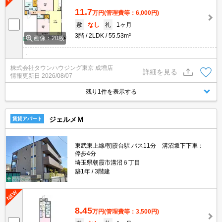
11.7
万円
(管理費等：6,000円)
敷
なし
礼
1ヶ月
3階
2LDK
55.53m²
画像：20枚
.
株式会社タウンハウジング東京 成増店
詳細を見る
情報更新日
2026/08/07
残り1件を表示する
ジェルメＭ
賃貸アパート
東武東上線/朝霞台駅 バス11分 溝沼坂下下車：
停歩4分
埼玉県朝霞市溝沼６丁目
築1年
3階建
8.45
万円
(管理費等：3,500円)