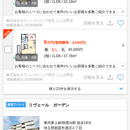
1階
1LDK
32.19m²
画像：4枚
お客様のニーズに合わせて条件のいいお部屋を多数ご紹介できます♪
情報数No.1のタウンハウジングまで是非お問い合わせください！
株式会社タウンハウジング埼玉 ふじみ野店
詳細を見る
情報更新日
2026/08/08
9
万円
(管理費等：4,000円)
敷
なし
礼
45,000円
2階
1LDK
37.78m²
画像：4枚
お客様のニーズに合わせて条件のいいお部屋を多数ご紹介できます♪
情報数No.1のタウンハウジングまで是非お問い合わせください！
株式会社タウンハウジング埼玉 ふじみ野店
詳細を見る
情報更新日
2026/08/08
残り21件を表示する
リヴェール ガーデン
賃貸アパート
東武東上線/朝霞台駅 徒歩18分
埼玉県朝霞市溝沼４丁目