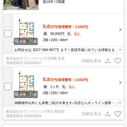
築16年
2階建
5.8
万円
(管理費等：3,500円)
敷
58,000円
礼
なし
2階
2DK
48m²
画像：25枚
お問合せは【027-388-9977】まで！賃貸市場に出ている情報をまと
めてご紹介可能です☆是非お電話でリアルタイムの空室状況をご確
株式会社タウンハウジング北関東 本店
認くださいませ♪
詳細を見る
情報更新日
2026/08/07
5.8
万円
(管理費等：3,500円)
敷
1ヶ月
礼
なし
2階
2DK
48m²
画像：25枚
掲載物件以外にも多数ご紹介出来ます♪当店ならオンライン接客・内
見可能です！メールでのお問い合わせの際は、電話番号も記載頂き
株式会社タウンハウジング埼玉 熊谷店
ますとスムーズに御対応できます♪
詳細を見る
情報更新日
2026/08/04