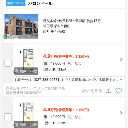
バロンドール
賃貸アパート
秩父本線<秩父鉄道>/武川駅 徒歩17分
埼玉県深谷市畠山
築18年
2階建
4.9
万円
(管理費等：3,350円)
敷
49,000円
礼
なし
1階
1R
33m²
画像：22枚
お問合せは【027-388-9977】まで！賃貸市場に出ている情報をまと
めてご紹介可能です☆是非お電話でリアルタイムの空室状況をご確
株式会社タウンハウジング北関東 本店
認くださいませ♪
詳細を見る
情報更新日
2026/08/09
4.9
万円
(管理費等：3,350円)
敷
49,000円
礼
なし
1階
1R
33m²
画像：22枚