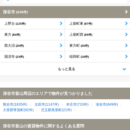
深谷市
(649件)
上野台
上柴町東
(125件)
(87件)
東方
上柴町西
(84件)
(69件)
西大沼
東方町
(26件)
(26件)
国済寺
稲荷町
(23件)
(18件)
もっと見る
深谷市畠山周辺のエリアで物件が見つかりました
熊谷市(1835件)
太田市(1147件)
本庄市(733件)
深谷市(649件)
大里郡寄居町(92件)
児玉郡美里町(21件)
深谷市畠山の賃貸物件に関するよくある質問