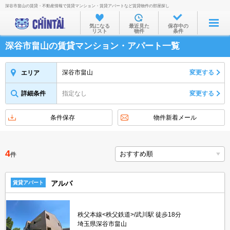
深谷市畠山の賃貸・不動産情報で賃貸マンション・賃貸アパートなど賃貸物件の部屋探し
お部屋を探す
気になる
最近見た
保存中の
リスト
物件
条件
沿線・駅から
深谷市畠山の賃貸マンション・アパート一覧
住所から
家賃相場から
深谷市畠山
変更する
エリア
通勤通学時間から
詳細条件
指定なし
変更する
物件特集から
条件保存
物件新着メール
不動産会社から
TOP
4
件
アルバ
賃貸アパート
秩父本線<秩父鉄道>/武川駅 徒歩18分
埼玉県深谷市畠山