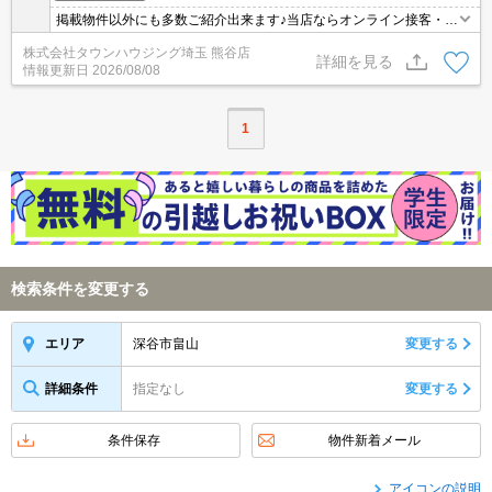
掲載物件以外にも多数ご紹介出来ます♪当店ならオンライン接客・内
見可能です！メールでのお問い合わせの際は、電話番号も記載頂き
株式会社タウンハウジング埼玉 熊谷店
ますとスムーズに御対応できます♪
詳細を見る
情報更新日
2026/08/08
1
検索条件を変更する
深谷市畠山
変更する
エリア
詳細条件
指定なし
変更する
条件保存
物件新着メール
アイコンの説明