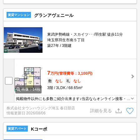
グランアヴェニール
賃貸マンション
東武伊勢崎線・スカイツ･･･/羽生駅 徒歩11分
埼玉県羽生市南５丁目
築27年
3階建
7
万円
(管理費等：3,100円)
敷
なし
礼
なし
3階
3LDK
68.65m²
画像：14枚
掲載物件以外にも多数ご紹介出来ます♪当店ならオンライン接客・内
見可能です！メールでのお問い合わせの際は、電話番号も記載頂き
株式会社タウンハウジング埼玉 春日部店
ますとスムーズに御対応できます♪
詳細を見る
情報更新日
2026/08/06
Kコーポ
賃貸アパート