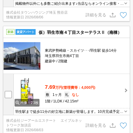
掲載物件以外にも多数ご紹介出来ます♪当店ならオンライン接客・内
見可能です！メールでのお問い合わせの際は、電話番号も記載頂き
株式会社タウンハウジング埼玉 熊谷店
ますとスムーズに御対応できます♪
詳細を見る
情報更新日
2026/08/06
仮）羽生市南４丁目スターテラスⅡ（南棟）
新築
賃貸アパート
東武伊勢崎線・スカイツ･･･/羽生駅 徒歩14分
埼玉県羽生市南4丁目
建築中
2階建
7.69
万円
(管理費等：4,000円)
敷
1ヶ月
礼
なし
1階
1LDK
42.15m²
画像：23枚
羽生駅まで徒歩11分の好立地に新築が登場します。10月完成予定。
周辺はスーパー、ドラッグストアなど商業施設が多い人気のエリア
株式会社ジーアールエステート エイブルネッ
です。諸学校も近いのでお子さんがいらっしゃる方にも好条件で
詳細を見る
トワーク加須店
す。
情報更新日
2026/08/03