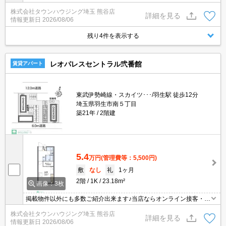
見可能です！メールでのお問い合わせの際は、電話番号も記載頂き
株式会社タウンハウジング埼玉 熊谷店
ますとスムーズに御対応できます♪
詳細を見る
情報更新日
2026/08/06
残り4件を表示する
レオパレスセントラル弐番館
賃貸アパート
東武伊勢崎線・スカイツ･･･/羽生駅 徒歩12分
埼玉県羽生市南５丁目
築21年
2階建
5.4
万円
(管理費等：5,500円)
敷
なし
礼
1ヶ月
2階
1K
23.18m²
画像：3枚
掲載物件以外にも多数ご紹介出来ます♪当店ならオンライン接客・内
見可能です！メールでのお問い合わせの際は、電話番号も記載頂き
株式会社タウンハウジング埼玉 熊谷店
ますとスムーズに御対応できます♪
詳細を見る
情報更新日
2026/08/06