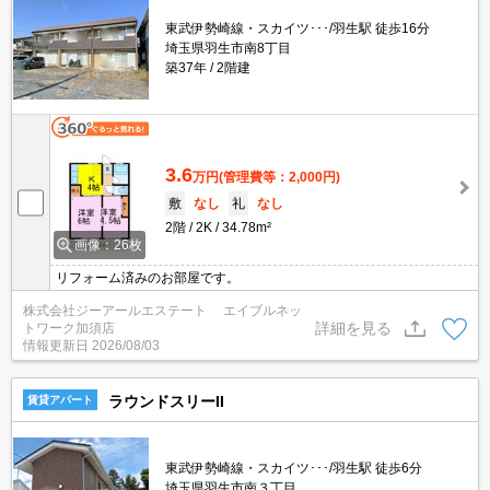
東武伊勢崎線・スカイツ･･･/羽生駅 徒歩16分
埼玉県羽生市南8丁目
築37年
2階建
3.6
万円
(管理費等：2,000円)
敷
なし
礼
なし
2階
2K
34.78m²
画像：26枚
リフォーム済みのお部屋です。
株式会社ジーアールエステート エイブルネッ
詳細を見る
トワーク加須店
情報更新日
2026/08/03
ラウンドスリーII
賃貸アパート
東武伊勢崎線・スカイツ･･･/羽生駅 徒歩6分
埼玉県羽生市南３丁目