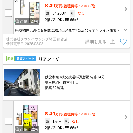
8.49
万円
(管理費等：4,000円)
敷
84,900円
礼
なし
2階
2LDK
55.66m²
画像：23枚
掲載物件以外にも多数ご紹介出来ます♪当店ならオンライン接客・内
見可能です！メールでのお問い合わせの際は、電話番号も記載頂き
株式会社タウンハウジング埼玉 熊谷店
ますとスムーズに御対応できます♪
詳細を見る
情報更新日
2026/08/08
リアン・Ⅴ
新築
賃貸アパート
秩父本線<秩父鉄道>/羽生駅 徒歩14分
埼玉県羽生市南4丁目
新築
2階建
8.49
万円
(管理費等：4,000円)
敷
1ヶ月
礼
なし
2階
2LDK
55.66m²
画像：22枚