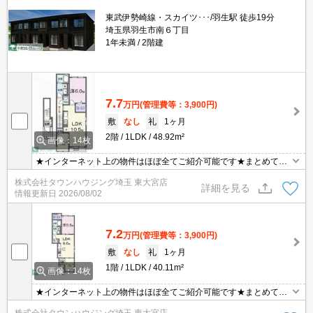
東武伊勢崎線・スカイツ･･･/羽生駅 徒歩19分
埼玉県羽生市南６丁目
1年未満
2階建
7.7
万円
(管理費等：3,900円)
敷
なし
礼
1ヶ月
2階
1LDK
48.92m²
画像：14枚
★インターネット上の物件はほぼ全てご紹介可能です★まとめてご
紹介致します★お部屋探しは情報量地域No１の★タウンハウジング
株式会社タウンハウジング埼玉 東大宮店
東大宮店まで★
詳細を見る
情報更新日
2026/08/02
7.2
万円
(管理費等：3,900円)
敷
なし
礼
1ヶ月
1階
1LDK
40.11m²
画像：14枚
★インターネット上の物件はほぼ全てご紹介可能です★まとめてご
紹介致します★お部屋探しは情報量地域No１の★タウンハウジング