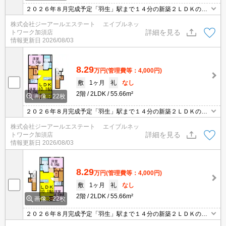
２０２６年８月完成予定「羽生」駅まで１４分の新築２ＬＤＫのお
部屋です。近隣には、スーパーやドラックストアなどがあり便利な
株式会社ジーアールエステート エイブルネッ
立地です。インターネット無料・ＴＶドアホン・シャンプードレッ
詳細を見る
トワーク加須店
サー・浴室乾燥機・追い焚き機能・エアコン２台などうれしい設備
情報更新日
2026/08/03
がたくさんあります。
8.29
万円
(管理費等：4,000円)
敷
1ヶ月
礼
なし
2階
2LDK
55.66m²
画像：22枚
２０２６年８月完成予定「羽生」駅まで１４分の新築２ＬＤＫのお
部屋です。近隣には、スーパーやドラックストアなどがあり便利な
株式会社ジーアールエステート エイブルネッ
立地です。インターネット無料・ＴＶドアホン・シャンプードレッ
詳細を見る
トワーク加須店
サー・浴室乾燥機・追い焚き機能・エアコン２台などうれしい設備
情報更新日
2026/08/03
がたくさんあります。
8.29
万円
(管理費等：4,000円)
敷
1ヶ月
礼
なし
2階
2LDK
55.66m²
画像：22枚
２０２６年８月完成予定「羽生」駅まで１４分の新築２ＬＤＫのお
部屋です。近隣には、スーパーやドラックストアなどがあり便利な