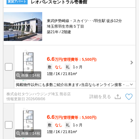
レオパレスセントラル壱番館
賃貸アパート
東武伊勢崎線・スカイツ･･･/羽生駅 徒歩12分
埼玉県羽生市南５丁目
築21年
2階建
6.6
万円
(管理費等：5,500円)
敷
なし
礼
1ヶ月
1階
1K
21.81m²
画像：14枚
掲載物件以外にも多数ご紹介出来ます♪当店ならオンライン接客・内
見可能です！メールでのお問い合わせの際は、電話番号も記載頂き
株式会社タウンハウジング埼玉 熊谷店
ますとスムーズに御対応できます♪
詳細を見る
情報更新日
2026/08/06
6.6
万円
(管理費等：5,500円)
敷
なし
礼
1ヶ月
1階
1K
21.81m²
画像：14枚