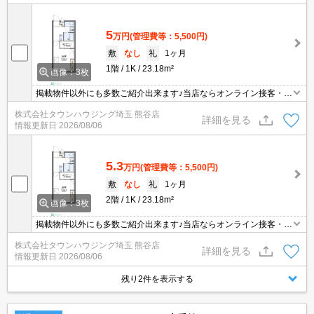
5
万円
(管理費等：5,500円)
敷
なし
礼
1ヶ月
1階
1K
23.18m²
画像：3枚
掲載物件以外にも多数ご紹介出来ます♪当店ならオンライン接客・内
見可能です！メールでのお問い合わせの際は、電話番号も記載頂き
株式会社タウンハウジング埼玉 熊谷店
ますとスムーズに御対応できます♪
詳細を見る
情報更新日
2026/08/06
5.3
万円
(管理費等：5,500円)
敷
なし
礼
1ヶ月
2階
1K
23.18m²
画像：3枚
掲載物件以外にも多数ご紹介出来ます♪当店ならオンライン接客・内
見可能です！メールでのお問い合わせの際は、電話番号も記載頂き
株式会社タウンハウジング埼玉 熊谷店
ますとスムーズに御対応できます♪
詳細を見る
情報更新日
2026/08/06
残り2件を表示する