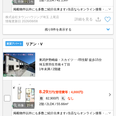
1階
1LDK
42.15m²
画像：21枚
掲載物件以外にも多数ご紹介出来ます♪当店ならオンライン接客・内
見可能です！メールでのお問い合わせの際は、電話番号も記載頂き
株式会社タウンハウジング埼玉 上尾店
ますとスムーズに御対応できます♪
詳細を見る
情報更新日
2026/08/08
残り8件を表示する
リアン・V
賃貸アパート
東武伊勢崎線・スカイツ･･･/羽生駅 徒歩15分
埼玉県羽生市南４丁目
1年未満
2階建
8.29
万円
(管理費等：4,000円)
敷
82,900円
礼
なし
2階
2LDK
55.66m²
画像：23枚
掲載物件以外にも多数ご紹介出来ます♪当店ならオンライン接客・内