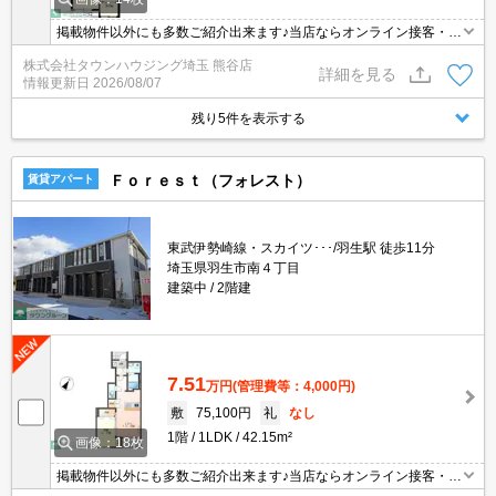
掲載物件以外にも多数ご紹介出来ます♪当店ならオンライン接客・内
見可能です！メールでのお問い合わせの際は、電話番号も記載頂き
株式会社タウンハウジング埼玉 熊谷店
ますとスムーズに御対応できます♪
詳細を見る
情報更新日
2026/08/07
残り5件を表示する
Ｆｏｒｅｓｔ（フォレスト）
賃貸アパート
東武伊勢崎線・スカイツ･･･/羽生駅 徒歩11分
埼玉県羽生市南４丁目
建築中
2階建
7.51
万円
(管理費等：4,000円)
敷
75,100円
礼
なし
1階
1LDK
42.15m²
画像：18枚
掲載物件以外にも多数ご紹介出来ます♪当店ならオンライン接客・内
見可能です！メールでのお問い合わせの際は、電話番号も記載頂き