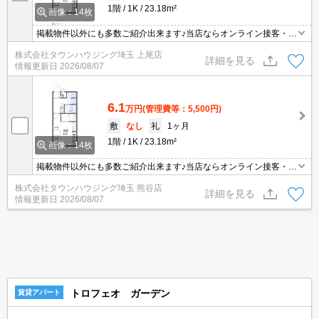
1階
1K
23.18m²
画像：14枚
掲載物件以外にも多数ご紹介出来ます♪当店ならオンライン接客・内
見可能です！メールでのお問い合わせの際は、電話番号も記載頂き
株式会社タウンハウジング埼玉 上尾店
ますとスムーズに御対応できます♪
詳細を見る
情報更新日
2026/08/07
6.1
万円
(管理費等：5,500円)
敷
なし
礼
1ヶ月
1階
1K
23.18m²
画像：14枚
掲載物件以外にも多数ご紹介出来ます♪当店ならオンライン接客・内
見可能です！メールでのお問い合わせの際は、電話番号も記載頂き
株式会社タウンハウジング埼玉 熊谷店
ますとスムーズに御対応できます♪
詳細を見る
情報更新日
2026/08/07
トロフェオ ガーデン
賃貸アパート