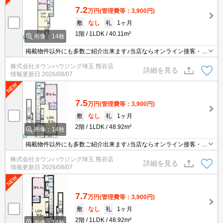
7.2
万円
(管理費等：3,900円)
敷
なし
礼
1ヶ月
1階
1LDK
40.11m²
画像：14枚
掲載物件以外にも多数ご紹介出来ます♪当店ならオンライン接客・内
見可能です！メールでのお問い合わせの際は、電話番号も記載頂き
株式会社タウンハウジング埼玉 熊谷店
ますとスムーズに御対応できます♪
詳細を見る
情報更新日
2026/08/07
7.5
万円
(管理費等：3,900円)
敷
なし
礼
1ヶ月
2階
1LDK
48.92m²
画像：14枚
掲載物件以外にも多数ご紹介出来ます♪当店ならオンライン接客・内
見可能です！メールでのお問い合わせの際は、電話番号も記載頂き
株式会社タウンハウジング埼玉 熊谷店
ますとスムーズに御対応できます♪
詳細を見る
情報更新日
2026/08/07
7.7
万円
(管理費等：3,900円)
敷
なし
礼
1ヶ月
2階
1LDK
48.92m²
画像：14枚