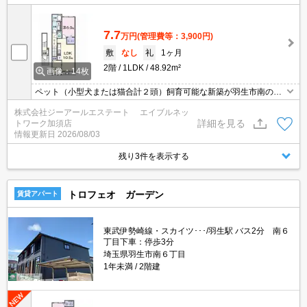
7.7
万円
(管理費等：3,900円)
敷
なし
礼
1ヶ月
2階
1LDK
48.92m²
画像：14枚
ペット（小型犬または猫合計２頭）飼育可能な新築が羽生市南の住
宅地に8月完成予定です。
株式会社ジーアールエステート エイブルネッ
詳細を見る
トワーク加須店
情報更新日
2026/08/03
残り3件を表示する
トロフェオ ガーデン
賃貸アパート
東武伊勢崎線・スカイツ･･･/羽生駅 バス2分 南６
丁目下車：停歩3分
埼玉県羽生市南６丁目
1年未満
2階建