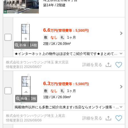
埼玉県羽生市南８丁目
築14年
2階建
6.6
万円
(管理費等：5,500円)
敷
なし
礼
1ヶ月
2階
1K
26.09m²
画像：14枚
★インターネット上の物件はほぼ全てご紹介可能です★まとめてご
紹介致します★お部屋探しは情報量地域No１の★タウンハウジング
株式会社タウンハウジング埼玉 東大宮店
東大宮店まで★
詳細を見る
情報更新日
2026/08/07
6.3
万円
(管理費等：5,500円)
敷
なし
礼
1ヶ月
1階
1K
26.09m²
画像：3枚
掲載物件以外にも多数ご紹介出来ます♪当店ならオンライン接客・内
見可能です！メールでのお問い合わせの際は、電話番号も記載頂き
株式会社タウンハウジング埼玉 上尾店
ますとスムーズに御対応できます♪
詳細を見る
情報更新日
2026/08/06