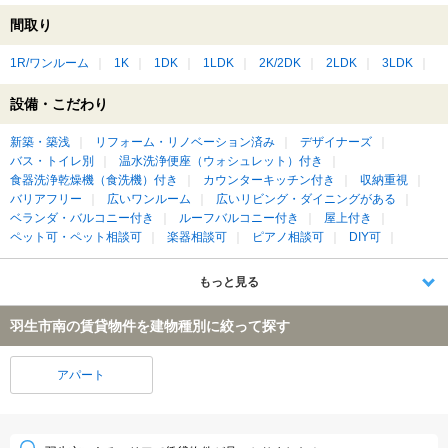
間取り
1R/ワンルーム
1K
1DK
1LDK
2K/2DK
2LDK
3LDK
設備・こだわり
新築・築浅
リフォーム・リノベーション済み
デザイナーズ
バス・トイレ別
温水洗浄便座（ウォシュレット）付き
食器洗浄乾燥機（食洗機）付き
カウンターキッチン付き
収納重視
バリアフリー
広いワンルーム
広いリビング・ダイニングがある
ベランダ・バルコニー付き
ルーフバルコニー付き
屋上付き
ペット可・ペット相談可
楽器相談可
ピアノ相談可
DIY可
もっと見る
羽生市南の賃貸物件を建物種別に絞って探す
アパート