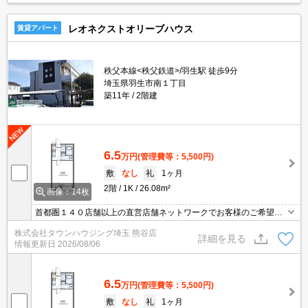
レオネクストオリーブハウス
賃貸アパート
秩父本線<秩父鉄道>/羽生駅 徒歩9分
埼玉県羽生市南１丁目
築11年
2階建
6.5
万円
(管理費等：5,500円)
敷
なし
礼
1ヶ月
2階
1K
26.08m²
画像：14枚
首都圏１４０店舗以上の直営店舗ネットワークでお客様のご希望に
合ったお部屋をお探しさせて頂きます☆賃貸市場に出ている情報を
株式会社タウンハウジング埼玉 熊谷店
まとめてご紹介☆何でもご相談下さい♪
詳細を見る
情報更新日
2026/08/06
6.5
万円
(管理費等：5,500円)
敷
なし
礼
1ヶ月