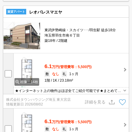
レオパレスマエヤ
賃貸アパート
東武伊勢崎線・スカイツ･･･/羽生駅 徒歩18分
埼玉県羽生市南６丁目
築18年
2階建
6.1
万円
(管理費等：5,500円)
敷
なし
礼
1ヶ月
1階
1K
23.18m²
画像：14枚
★インターネット上の物件はほぼ全てご紹介可能です★まとめてご
紹介致します★お部屋探しは情報量地域No１の★タウンハウジング
株式会社タウンハウジング埼玉 東大宮店
東大宮店まで★
詳細を見る
情報更新日
2026/08/02
6.1
万円
(管理費等：5,500円)
敷
なし
礼
1ヶ月