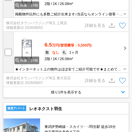
2階
1K
26.08m²
画像：14枚
掲載物件以外にも多数ご紹介出来ます♪当店ならオンライン接客・内
見可能です！メールでのお問い合わせの際は、電話番号も記載頂き
株式会社タウンハウジング埼玉 上尾店
ますとスムーズに御対応できます♪
詳細を見る
情報更新日
2026/08/02
6.5
万円
(管理費等：5,500円)
敷
なし
礼
1ヶ月
2階
1K
26.08m²
画像：14枚
★インターネット上の物件はほぼ全てご紹介可能です★まとめてご
紹介致します★お部屋探しは情報量地域No１の★タウンハウジング
株式会社タウンハウジング埼玉 東大宮店
東大宮店まで★
詳細を見る
情報更新日
2026/08/07
残り1件を表示する
レオネクスト羽生
賃貸アパート
東武伊勢崎線・スカイツ･･･/羽生駅 徒歩16分