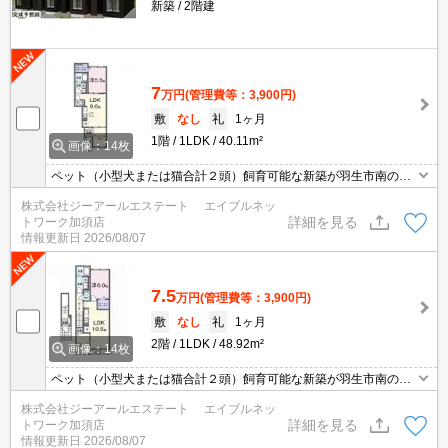
新築
2階建
7
万円
(管理費等：3,900円)
敷
なし
礼
1ヶ月
1階
1LDK
40.11m²
画像：14枚
ペット（小型犬または猫合計２頭）飼育可能な新築が羽生市南の住
宅地に8月完成予定です。
株式会社ジーアールエステート エイブルネッ
詳細を見る
トワーク加須店
情報更新日
2026/08/07
7.5
万円
(管理費等：3,900円)
敷
なし
礼
1ヶ月
2階
1LDK
48.92m²
画像：14枚
ペット（小型犬または猫合計２頭）飼育可能な新築が羽生市南の住
宅地に8月完成予定です。
株式会社ジーアールエステート エイブルネッ
詳細を見る
トワーク加須店
情報更新日
2026/08/07