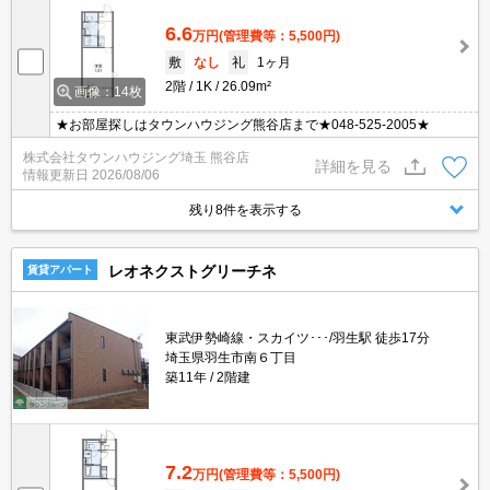
6.6
万円
(管理費等：5,500円)
敷
なし
礼
1ヶ月
2階
1K
26.09m²
画像：14枚
★お部屋探しはタウンハウジング熊谷店まで★048-525-2005★
株式会社タウンハウジング埼玉 熊谷店
詳細を見る
情報更新日
2026/08/06
残り8件を表示する
レオネクストグリーチネ
賃貸アパート
東武伊勢崎線・スカイツ･･･/羽生駅 徒歩17分
埼玉県羽生市南６丁目
築11年
2階建
7.2
万円
(管理費等：5,500円)