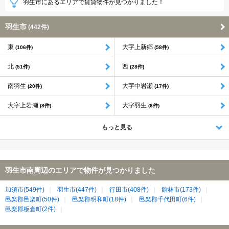
羽生市にあるエリアで賃貸物件が見つかりました！
羽生市
(442件)
東
大字上新郷
(106件)
(58件)
北
西
(51件)
(28件)
南羽生
大字中岩瀬
(20件)
(17件)
大字上岩瀬
大字羽生
(8件)
(6件)
もっと見る
羽生市南周辺のエリアで物件が見つかりました
加須市(549件)
羽生市(447件)
行田市(408件)
館林市(173件)
邑楽郡邑楽町(50件)
邑楽郡明和町(18件)
邑楽郡千代田町(6件)
邑楽郡板倉町(2件)