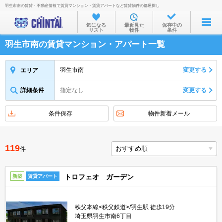
羽生市南の賃貸・不動産情報で賃貸マンション・賃貸アパートなど賃貸物件の部屋探し
お部屋を探す
気になる
最近見た
保存中の
リスト
物件
条件
沿線・駅から
羽生市南の賃貸マンション・アパート一覧
住所から
家賃相場から
羽生市南
変更する
エリア
通勤通学時間から
詳細条件
指定なし
変更する
物件特集から
条件保存
物件新着メール
不動産会社から
TOP
119
件
トロフェオ ガーデン
新築
賃貸アパート
秩父本線<秩父鉄道>/羽生駅 徒歩19分
埼玉県羽生市南6丁目