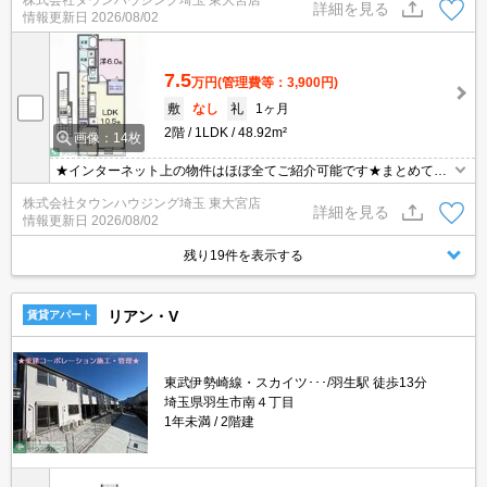
株式会社タウンハウジング埼玉 東大宮店
東大宮店まで★
詳細を見る
情報更新日
2026/08/02
7.5
万円
(管理費等：3,900円)
敷
なし
礼
1ヶ月
2階
1LDK
48.92m²
画像：14枚
★インターネット上の物件はほぼ全てご紹介可能です★まとめてご
紹介致します★お部屋探しは情報量地域No１の★タウンハウジング
株式会社タウンハウジング埼玉 東大宮店
東大宮店まで★
詳細を見る
情報更新日
2026/08/02
残り19件を表示する
リアン・V
賃貸アパート
東武伊勢崎線・スカイツ･･･/羽生駅 徒歩13分
埼玉県羽生市南４丁目
1年未満
2階建