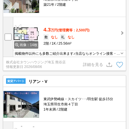
築21年
2階建
4.3
万円
(管理費等：2,500円)
敷
なし
礼
なし
2階
1K
25.56m²
画像：14枚
掲載物件以外にも多数ご紹介出来ます♪当店ならオンライン接客・内
見可能です！メールでのお問い合わせの際は、電話番号も記載頂き
株式会社タウンハウジング埼玉 熊谷店
ますとスムーズに御対応できます♪
詳細を見る
情報更新日
2026/08/06
リアン・V
賃貸アパート
東武伊勢崎線・スカイツ･･･/羽生駅 徒歩15分
埼玉県羽生市南４丁目
1年未満
2階建