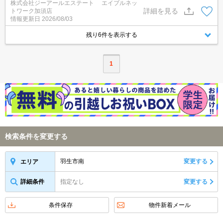
株式会社ジーアールエステート エイブルネッ
立地です。インターネット無料・ＴＶドアホン・シャンプードレッ
詳細を見る
トワーク加須店
サー・浴室乾燥機・追い焚き機能・エアコン２台などうれしい設備
情報更新日
2026/08/03
がたくさんあります。
残り6件を表示する
1
検索条件を変更する
羽生市南
変更する
エリア
詳細条件
指定なし
変更する
条件保存
物件新着メール