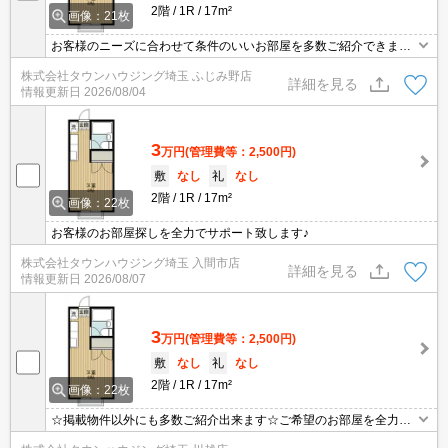
2階
1R
17m²
画像：21枚
お客様のニーズに合わせて条件のいいお部屋を多数ご紹介できます♪
情報数No.1のタウンハウジングまで是非お問い合わせください！
株式会社タウンハウジング埼玉 ふじみ野店
詳細を見る
情報更新日
2026/08/04
3
万円
(管理費等：2,500円)
敷
なし
礼
なし
2階
1R
17m²
画像：22枚
お客様のお部屋探しを全力でサポート致します♪
株式会社タウンハウジング埼玉 入間市店
詳細を見る
情報更新日
2026/08/07
3
万円
(管理費等：2,500円)
敷
なし
礼
なし
2階
1R
17m²
画像：22枚
☆掲載物件以外にも多数ご紹介出来ます☆ご希望のお部屋を全力で
お探しさせて頂きます♪