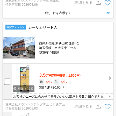
株式会社タウンハウジング埼玉 川越店
詳細を見る
情報更新日
2026/08/06
残り1件を表示する
カーサカリートＡ
賃貸マンション
西武新宿線/新狭山駅 徒歩3分
埼玉県狭山市大字東三ツ木
築36年
4階建
3.5
万円
(管理費等：1,500円)
敷
なし
礼
なし
3階
1K
20.65m²
画像：17枚
お客様のニーズに合わせて条件のいいお部屋を多数ご紹介できます♪
情報数No.1のタウンハウジングまで是非お問い合わせください！
株式会社タウンハウジング埼玉 ふじみ野店
詳細を見る
情報更新日
2026/08/03