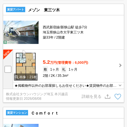
メゾン 東三ツ木
賃貸アパート
西武新宿線/新狭山駅 徒歩7分
埼玉県狭山市大字東三ツ木
築33年
2階建
5.2
万円
(管理費等：6,000円)
敷
1ヶ月
礼
1ヶ月
2階
2K
35.3m²
画像：21枚
★掲載物件以外のお部屋探しもお任せください★賃貸物件のお部屋
探しはタウンハウジングへ★
株式会社タウンハウジング埼玉 本川越店
詳細を見る
情報更新日
2026/08/08
Ｃｏｍｆｏｒｔ
賃貸マンション