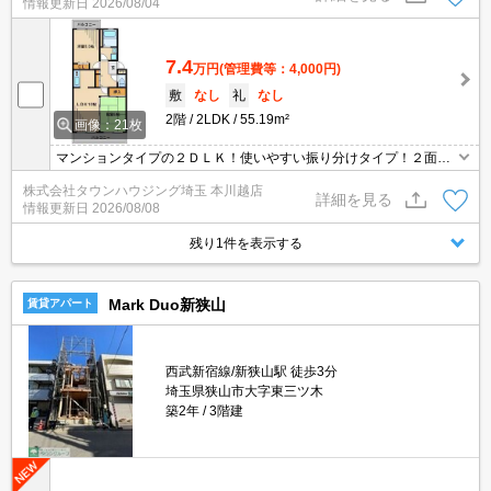
情報更新日
2026/08/04
7.4
万円
(管理費等：4,000円)
敷
なし
礼
なし
2階
2LDK
55.19m²
画像：21枚
マンションタイプの２ＤＬＫ！使いやすい振り分けタイプ！２面バ
ルコニーで採光面も充実しております。
株式会社タウンハウジング埼玉 本川越店
詳細を見る
情報更新日
2026/08/08
残り1件を表示する
Mark Duo新狭山
賃貸アパート
西武新宿線/新狭山駅 徒歩3分
埼玉県狭山市大字東三ツ木
築2年
3階建