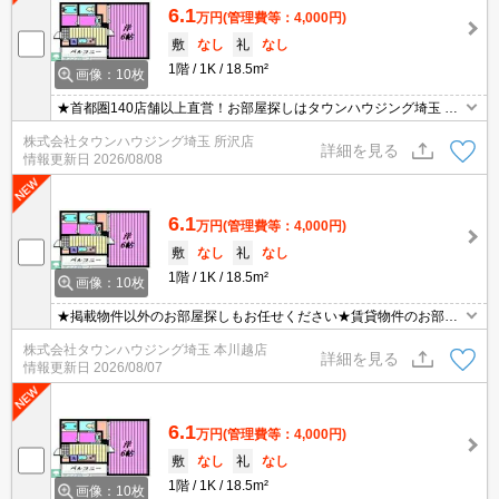
6.1
万円
(管理費等：4,000円)
敷
なし
礼
なし
1階
1K
18.5m²
画像：10枚
★首都圏140店舗以上直営！お部屋探しはタウンハウジング埼玉 所
沢店へ★
株式会社タウンハウジング埼玉 所沢店
詳細を見る
情報更新日
2026/08/08
6.1
万円
(管理費等：4,000円)
敷
なし
礼
なし
1階
1K
18.5m²
画像：10枚
★掲載物件以外のお部屋探しもお任せください★賃貸物件のお部屋
探しはタウンハウジングへ★
株式会社タウンハウジング埼玉 本川越店
詳細を見る
情報更新日
2026/08/07
6.1
万円
(管理費等：4,000円)
敷
なし
礼
なし
1階
1K
18.5m²
画像：10枚