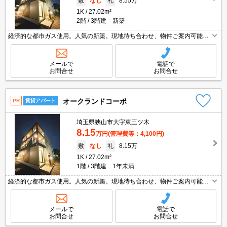
敷
なし
礼
8.55万
1K
27.02m²
2階
3階建 新築
経済的な都市ガス使用。人気の新築。現地待ち合わせ、物件ご案内可能。
オンライン内見相談可。内見予約受付中。駅まで平坦。駅近。安心のオー
トロック。最新の空室状況はお気軽にお問い合わせ下さい。
メールで
電話で
お問合せ
お問合せ
オークランドコーポ
PR
賃貸アパート
埼玉県狭山市大字東三ツ木
8.15
万円
(管理費等：4,100円)
敷
なし
礼
8.15万
1K
27.02m²
1階
3階建 1年未満
経済的な都市ガス使用。人気の新築。現地待ち合わせ、物件ご案内可能。
オンライン内見相談可。内見予約受付中。駅まで平坦。駅近。安心のオー
トロック。最新の空室状況はお気軽にお問い合わせ下さい。
メールで
電話で
お問合せ
お問合せ