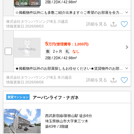
2階
2DK
42.98m²
画像：25枚
☆掲載物件以外にも多数ご紹介出来ます☆ご希望のお部屋を全力で
お探しさせて頂きます♪
株式会社タウンハウジング埼玉 川越店
詳細を見る
情報更新日
2026/08/03
5
万円
(管理費等：1,000円)
敷
2ヶ月
礼
なし
2階
2DK
42.98m²
★掲載物件以外のお部屋探しもお任せください★賃貸物件のお部屋
探しはタウンハウジングへ★
株式会社タウンハウジング埼玉 本川越店
詳細を見る
情報更新日
2026/08/08
アーバンライフ・ナガネ
賃貸マンション
西武新宿線/新狭山駅 徒歩6分
埼玉県狭山市大字東三ツ木
築43年
3階建