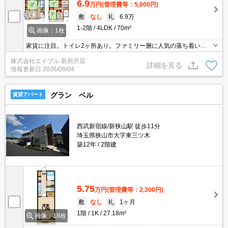
6.9
万円
(管理費等：5,000円)
敷
なし
礼
6.9万
1-2階
4LDK
70m²
画像：1枚
家賃に注目。トイレ2ヶ所あり。ファミリー層に人気の落ち着いた
エリアです。スーパーが近く(500m)買物便利。現地待ち合わせ、物
株式会社エイブル 新所沢店
件ご案内可能。最新の空室状況はお気軽にお問い合わせ下さい。
詳細を見る
情報更新日
2026/08/04
グラン ベル
賃貸アパート
西武新宿線/新狭山駅 徒歩11分
埼玉県狭山市大字東三ツ木
築12年
2階建
5.75
万円
(管理費等：2,300円)
敷
なし
礼
1ヶ月
1階
1K
27.18m²
画像：18枚