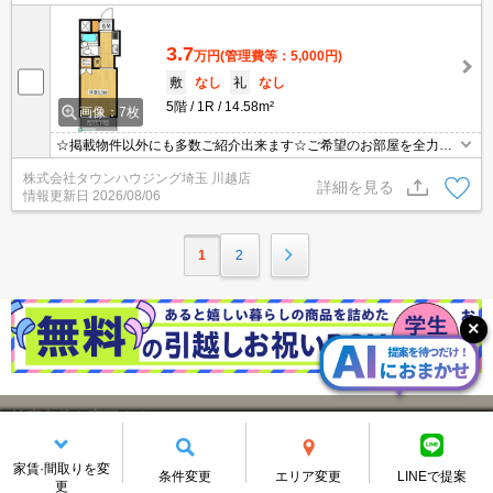
3.7
万円
(管理費等：5,000円)
敷
なし
礼
なし
5階
1R
14.58m²
画像：7枚
☆掲載物件以外にも多数ご紹介出来ます☆ご希望のお部屋を全力で
お探しさせて頂きます♪
株式会社タウンハウジング埼玉 川越店
詳細を見る
情報更新日
2026/08/06
1
2
検索条件を変更する
家賃·間取りを変
狭山市大字東三ツ木
変更する
エリア
条件変更
エリア変更
LINEで提案
更