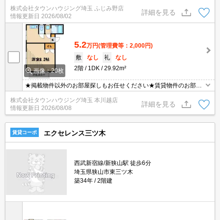
情報数No.1のタウンハウジングまで是非お問い合わせください！
株式会社タウンハウジング埼玉 ふじみ野店
詳細を見る
情報更新日
2026/08/02
5.2
万円
(管理費等：2,000円)
敷
なし
礼
なし
2階
1DK
29.92m²
画像：20枚
★掲載物件以外のお部屋探しもお任せください★賃貸物件のお部屋
探しはタウンハウジングへ★
株式会社タウンハウジング埼玉 本川越店
詳細を見る
情報更新日
2026/08/08
エクセレンス三ツ木
賃貸コーポ
西武新宿線/新狭山駅 徒歩6分
埼玉県狭山市東三ツ木
築34年
2階建