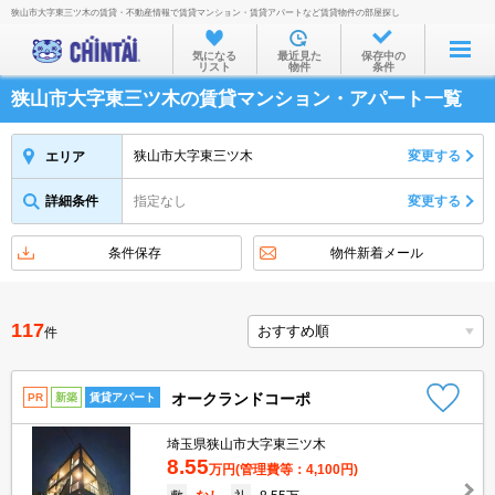
狭山市大字東三ツ木の賃貸・不動産情報で賃貸マンション・賃貸アパートなど賃貸物件の部屋探し
お部屋を探す
気になる
最近見た
保存中の
リスト
物件
条件
沿線・駅から
狭山市大字東三ツ木の賃貸マンション・アパート一覧
住所から
家賃相場から
狭山市大字東三ツ木
変更する
エリア
通勤通学時間から
詳細条件
指定なし
変更する
物件特集から
条件保存
物件新着メール
不動産会社から
TOP
117
件
オークランドコーポ
PR
新築
賃貸アパート
埼玉県狭山市大字東三ツ木
8.55
万円
(管理費等：4,100円)