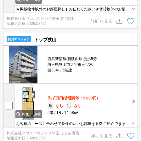
★掲載物件以外のお部屋探しもお任せください★賃貸物件のお部屋
探しはタウンハウジングへ★
株式会社タウンハウジング埼玉 本川越店
詳細を見る
情報更新日
2026/08/02
トップ狭山
賃貸マンション
西武新宿線/新狭山駅 徒歩5分
埼玉県狭山市大字東三ツ木
築38年
5階建
3.7
万円
(管理費等：5,000円)
敷
なし
礼
なし
5階
1R
14.58m²
画像：18枚
お客様のニーズに合わせて条件のいいお部屋を多数ご紹介できます♪
情報数No.1のタウンハウジングまで是非お問い合わせください！
株式会社タウンハウジング埼玉 ふじみ野店
詳細を見る
情報更新日
2026/08/07