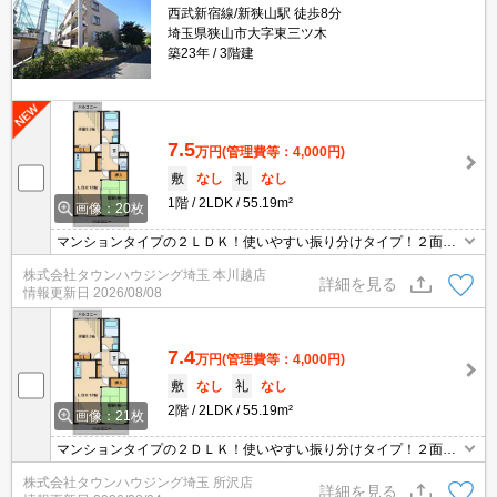
西武新宿線/新狭山駅 徒歩8分
埼玉県狭山市大字東三ツ木
築23年
3階建
7.5
万円
(管理費等：4,000円)
敷
なし
礼
なし
1階
2LDK
55.19m²
画像：20枚
マンションタイプの２ＬＤＫ！使いやすい振り分けタイプ！２面バ
ルコニーで採光面も充実しております。新婚様からファミリー様ま
株式会社タウンハウジング埼玉 本川越店
でオススメの物件です。
詳細を見る
情報更新日
2026/08/08
7.4
万円
(管理費等：4,000円)
敷
なし
礼
なし
2階
2LDK
55.19m²
画像：21枚
マンションタイプの２ＤＬＫ！使いやすい振り分けタイプ！２面バ
ルコニーで採光面も充実しております。
株式会社タウンハウジング埼玉 所沢店
詳細を見る