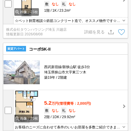
敷
なし
礼
なし
1階
1K
23.2m²
画像：23枚
☆ペット飼育相談☆鉄筋コンクリート造で、オススメ物件です☆小
型犬又は猫と一緒に暮らせるＲＣマンション！
株式会社タウンハウジング埼玉 川越店
詳細を見る
情報更新日
2026/08/08
コーポSK-II
賃貸アパート
西武新宿線/新狭山駅 徒歩3分
埼玉県狭山市大字東三ツ木
築19年
2階建
5.2
万円
(管理費等：2,000円)
敷
なし
礼
なし
2階
1DK
29.92m²
画像：20枚
お客様のニーズに合わせて条件のいいお部屋を多数ご紹介できます♪