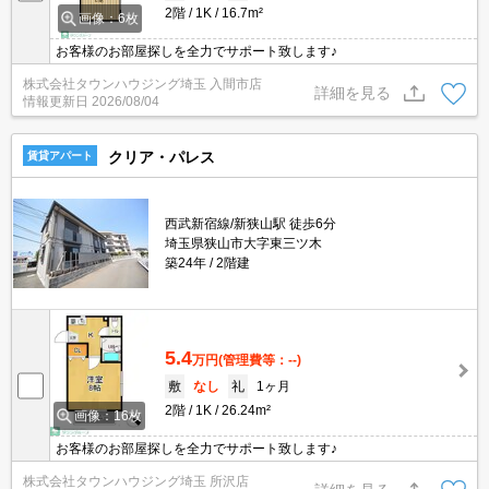
2階
1K
16.7m²
画像：6枚
お客様のお部屋探しを全力でサポート致します♪
株式会社タウンハウジング埼玉 入間市店
詳細を見る
情報更新日
2026/08/04
クリア・パレス
賃貸アパート
西武新宿線/新狭山駅 徒歩6分
埼玉県狭山市大字東三ツ木
築24年
2階建
5.4
万円
(管理費等：--)
敷
なし
礼
1ヶ月
2階
1K
26.24m²
画像：16枚
お客様のお部屋探しを全力でサポート致します♪
株式会社タウンハウジング埼玉 所沢店