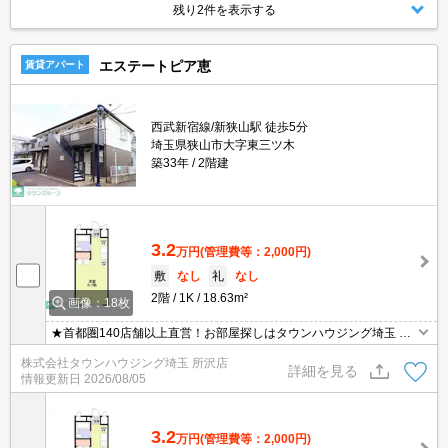
残り2件を表示する
エステートピア恵
賃貸アパート
西武新宿線/新狭山駅 徒歩5分
埼玉県狭山市大字東三ツ木
築33年
2階建
3.2
万円
(管理費等：2,000円)
敷
なし
礼
なし
2階
1K
18.63m²
画像：18枚
★首都圏140店舗以上直営！お部屋探しはタウンハウジング埼玉 所
沢店へ★
株式会社タウンハウジング埼玉 所沢店
詳細を見る
情報更新日
2026/08/05
3.2
万円
(管理費等：2,000円)