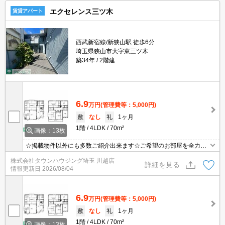
エクセレンス三ツ木
賃貸アパート
西武新宿線/新狭山駅 徒歩6分
埼玉県狭山市大字東三ツ木
築34年
2階建
6.9
万円
(管理費等：5,000円)
敷
なし
礼
1ヶ月
1階
4LDK
70m²
画像：13枚
☆掲載物件以外にも多数ご紹介出来ます☆ご希望のお部屋を全力で
お探しさせて頂きます♪
株式会社タウンハウジング埼玉 川越店
詳細を見る
情報更新日
2026/08/04
6.9
万円
(管理費等：5,000円)
敷
なし
礼
1ヶ月
1階
4LDK
70m²
画像：13枚