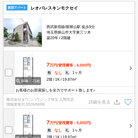
レオパレスキンモクセイ
賃貸アパート
西武新宿線/新狭山駅 徒歩9分
埼玉県狭山市大字東三ツ木
築20年
2階建
7
万円
(管理費等：6,000円)
敷
なし
礼
1ヶ月
2階
1K
19.87m²
画像：21枚
お客様のお部屋探しを全力でサポート致します♪
株式会社タウンハウジング埼玉 入間市店
詳細を見る
情報更新日
2026/08/06
7
万円
(管理費等：6,000円)
敷
なし
礼
1ヶ月
2階
1K
19.87m²