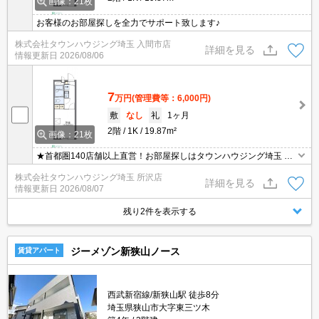
画像：21枚
お客様のお部屋探しを全力でサポート致します♪
株式会社タウンハウジング埼玉 入間市店
詳細を見る
情報更新日
2026/08/06
7
万円
(管理費等：6,000円)
敷
なし
礼
1ヶ月
2階
1K
19.87m²
画像：21枚
★首都圏140店舗以上直営！お部屋探しはタウンハウジング埼玉 所
沢店へ★
株式会社タウンハウジング埼玉 所沢店
詳細を見る
情報更新日
2026/08/07
残り2件を表示する
ジーメゾン新狭山ノース
賃貸アパート
西武新宿線/新狭山駅 徒歩8分
埼玉県狭山市大字東三ツ木