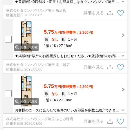
★首都圏140店舗以上直営！お部屋探しはタウンハウジング埼玉 所
沢店へ★
株式会社タウンハウジング埼玉 所沢店
詳細を見る
情報更新日
2026/08/05
5.75
万円
(管理費等：2,300円)
敷
なし
礼
1ヶ月
1階
1K
27.18m²
画像：18枚
★掲載物件以外のお部屋探しもお任せください★賃貸物件のお部屋
探しはタウンハウジングへ★
株式会社タウンハウジング埼玉 本川越店
詳細を見る
情報更新日
2026/08/06
5.75
万円
(管理費等：2,300円)
敷
なし
礼
1ヶ月
1階
1K
27.18m²
画像：18枚
お客様のニーズに合わせて条件のいいお部屋を多数ご紹介できます♪
情報数No.1のタウンハウジングまで是非お問い合わせください！
株式会社タウンハウジング埼玉 ふじみ野店
詳細を見る
情報更新日
2026/08/06