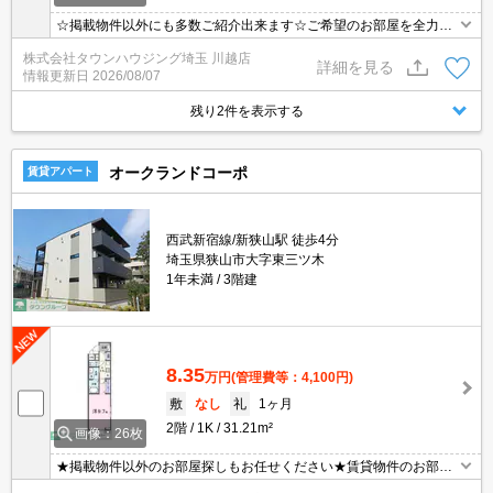
☆掲載物件以外にも多数ご紹介出来ます☆ご希望のお部屋を全力で
お探しさせて頂きます♪
株式会社タウンハウジング埼玉 川越店
詳細を見る
情報更新日
2026/08/07
残り2件を表示する
オークランドコーポ
賃貸アパート
西武新宿線/新狭山駅 徒歩4分
埼玉県狭山市大字東三ツ木
1年未満
3階建
8.35
万円
(管理費等：4,100円)
敷
なし
礼
1ヶ月
2階
1K
31.21m²
画像：26枚
★掲載物件以外のお部屋探しもお任せください★賃貸物件のお部屋
探しはタウンハウジングへ★