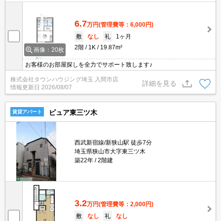
6.7
万円
(管理費等：6,000円)
敷
なし
礼
1ヶ月
2階
1K
19.87m²
画像：20枚
お客様のお部屋探しを全力でサポート致します♪
株式会社タウンハウジング埼玉 入間市店
詳細を見る
情報更新日
2026/08/07
ピュア東三ツ木
賃貸アパート
西武新宿線/新狭山駅 徒歩7分
埼玉県狭山市大字東三ツ木
築22年
2階建
3.2
万円
(管理費等：2,000円)
敷
なし
礼
なし