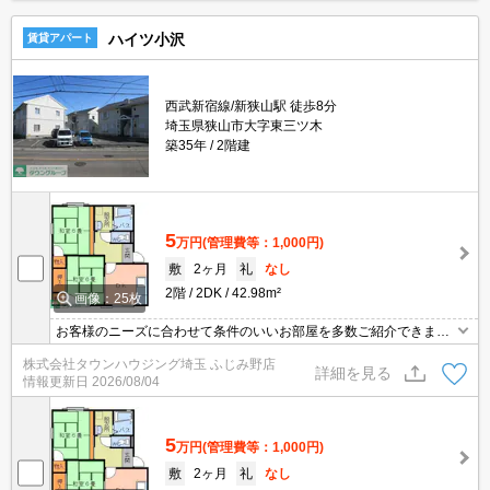
ハイツ小沢
賃貸アパート
西武新宿線/新狭山駅 徒歩8分
埼玉県狭山市大字東三ツ木
築35年
2階建
5
万円
(管理費等：1,000円)
敷
2ヶ月
礼
なし
2階
2DK
42.98m²
画像：25枚
お客様のニーズに合わせて条件のいいお部屋を多数ご紹介できます♪
情報数No.1のタウンハウジングまで是非お問い合わせください！
株式会社タウンハウジング埼玉 ふじみ野店
詳細を見る
情報更新日
2026/08/04
5
万円
(管理費等：1,000円)
敷
2ヶ月
礼
なし