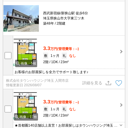
西武新宿線/新狭山駅 徒歩6分
埼玉県狭山市大字東三ツ木
築48年
2階建
3.3
万円
(管理費等：--)
敷
1ヶ月
礼
なし
2階
1DK
23m²
画像：5枚
お客様のお部屋探しを全力でサポート致します♪
株式会社タウンハウジング埼玉 入間市店
詳細を見る
情報更新日
2026/08/07
3.3
万円
(管理費等：--)
敷
1ヶ月
礼
なし
2階
1DK
23m²
画像：17枚
★首都圏140店舗以上直営！お部屋探しはタウンハウジング埼玉 所