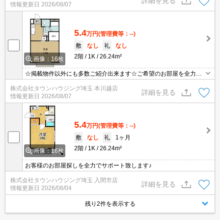
詳細を見る
情報更新日
2026/08/07
5.4
万円
(管理費等：--)
敷
なし
礼
なし
2階
1K
26.24m²
画像：16枚
☆掲載物件以外にも多数ご紹介出来ます☆ご希望のお部屋を全力で
お探しさせて頂きます♪
株式会社タウンハウジング埼玉 本川越店
詳細を見る
情報更新日
2026/08/07
5.4
万円
(管理費等：--)
敷
なし
礼
1ヶ月
2階
1K
26.24m²
画像：16枚
お客様のお部屋探しを全力でサポート致します♪
株式会社タウンハウジング埼玉 入間市店
詳細を見る
情報更新日
2026/08/04
残り2件を表示する