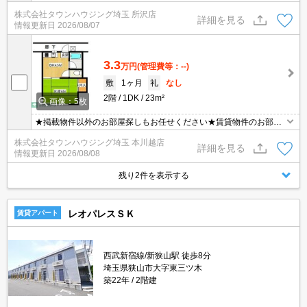
沢店へ★
株式会社タウンハウジング埼玉 所沢店
詳細を見る
情報更新日
2026/08/07
3.3
万円
(管理費等：--)
敷
1ヶ月
礼
なし
2階
1DK
23m²
画像：5枚
★掲載物件以外のお部屋探しもお任せください★賃貸物件のお部屋
探しはタウンハウジングへ★
株式会社タウンハウジング埼玉 本川越店
詳細を見る
情報更新日
2026/08/08
残り2件を表示する
レオパレスＳＫ
賃貸アパート
西武新宿線/新狭山駅 徒歩8分
埼玉県狭山市大字東三ツ木
築22年
2階建