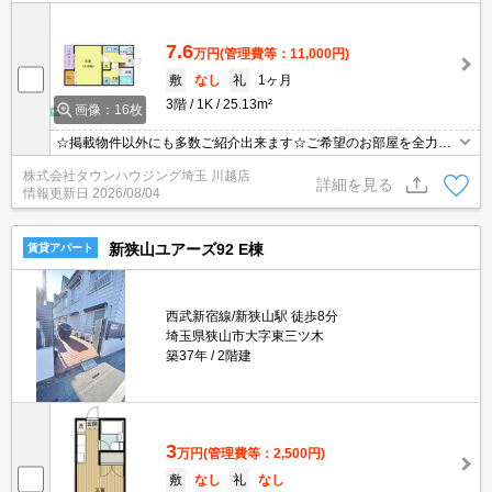
7.6
万円
(管理費等：11,000円)
敷
なし
礼
1ヶ月
3階
1K
25.13m²
画像：16枚
☆掲載物件以外にも多数ご紹介出来ます☆ご希望のお部屋を全力で
お探しさせて頂きます♪
株式会社タウンハウジング埼玉 川越店
詳細を見る
情報更新日
2026/08/04
新狭山ユアーズ92 E棟
賃貸アパート
西武新宿線/新狭山駅 徒歩8分
埼玉県狭山市大字東三ツ木
築37年
2階建
3
万円
(管理費等：2,500円)
敷
なし
礼
なし