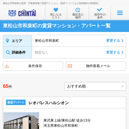
東松山市和泉町の賃貸・不動産情報で賃貸マンション・賃貸アパートなど賃貸物件の部屋探し
お部屋を探す
気になる
最近見た
保存中の
リスト
物件
条件
沿線・駅から
東松山市和泉町の賃貸マンション・アパート一覧
住所から
家賃相場から
東松山市和泉町
変更する
エリア
通勤通学時間から
詳細条件
指定なし
変更する
物件特集から
条件保存
物件新着メール
不動産会社から
TOP
65
件
レオパレスハルシオン
賃貸アパート
東武東上線/東松山駅 徒歩13分
埼玉県東松山市和泉町