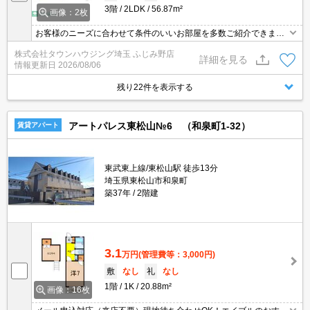
3階
2LDK
56.87m²
画像：2枚
お客様のニーズに合わせて条件のいいお部屋を多数ご紹介できます♪
情報数No.1のタウンハウジングまで是非お問い合わせください！
株式会社タウンハウジング埼玉 ふじみ野店
詳細を見る
情報更新日
2026/08/06
残り22件を表示する
アートパレス東松山№6 （和泉町1-32）
賃貸アパート
東武東上線/東松山駅 徒歩13分
埼玉県東松山市和泉町
築37年
2階建
3.1
万円
(管理費等：3,000円)
敷
なし
礼
なし
1階
1K
20.88m²
画像：16枚