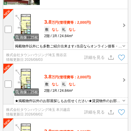
3.8
万円
(管理費等：2,000円)
敷
なし
礼
なし
2階
1R
24.84m²
画像：25枚
掲載物件以外にも多数ご紹介出来ます♪当店ならオンライン接客・内
見可能です！メールでのお問い合わせの際は、電話番号も記載頂き
株式会社タウンハウジング埼玉 熊谷店
ますとスムーズに御対応できます♪
詳細を見る
情報更新日
2026/08/03
3.8
万円
(管理費等：2,000円)
敷
なし
礼
なし
2階
1R
24.84m²
画像：25枚
★掲載物件以外のお部屋探しもお任せください★賃貸物件のお部屋
探しはタウンハウジングへ★
株式会社タウンハウジング埼玉 本川越店
詳細を見る
情報更新日
2026/08/02