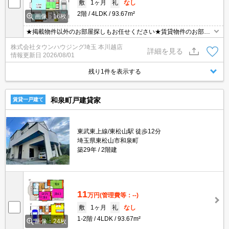
敷
1ヶ月
礼
なし
2階
4LDK
93.67m²
画像：16枚
★掲載物件以外のお部屋探しもお任せください★賃貸物件のお部屋
探しはタウンハウジング本川越店へ★
株式会社タウンハウジング埼玉 本川越店
詳細を見る
情報更新日
2026/08/01
残り1件を表示する
和泉町戸建貸家
賃貸一戸建て
東武東上線/東松山駅 徒歩12分
埼玉県東松山市和泉町
築29年
2階建
11
万円
(管理費等：--)
敷
1ヶ月
礼
なし
1-2階
4LDK
93.67m²
画像：24枚