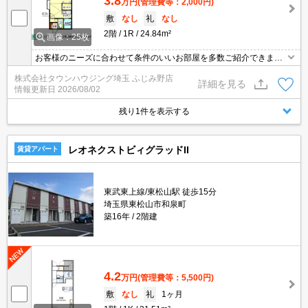
3.8
万円
(管理費等：2,000円)
敷
なし
礼
なし
2階
1R
24.84m²
画像：25枚
お客様のニーズに合わせて条件のいいお部屋を多数ご紹介できます♪
情報数No.1のタウンハウジングまで是非お問い合わせください！
株式会社タウンハウジング埼玉 ふじみ野店
詳細を見る
情報更新日
2026/08/02
残り1件を表示する
レオネクストビィグラッドII
賃貸アパート
東武東上線/東松山駅 徒歩15分
埼玉県東松山市和泉町
築16年
2階建
4.2
万円
(管理費等：5,500円)
敷
なし
礼
1ヶ月