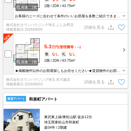
1階
2DK
43.75m²
画像：2枚
お客様のニーズに合わせて条件のいいお部屋を多数ご紹介できます♪
情報数No.1のタウンハウジングまで是非お問い合わせください！
株式会社タウンハウジング埼玉 ふじみ野店
詳細を見る
情報更新日
2026/08/05
5.3
万円
(管理費等：--)
敷
なし
礼
なし
1階
2DK
43.75m²
画像：2枚
★掲載物件以外のお部屋探しもお任せください★賃貸物件のお部屋
探しはタウンハウジングへ★
株式会社タウンハウジング埼玉 本川越店
詳細を見る
情報更新日
2026/08/03
和泉町アパート
賃貸アパート
東武東上線/東松山駅 徒歩12分
埼玉県東松山市和泉町
築34年
2階建