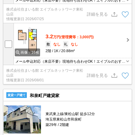
メール申込対応（来店不要）現地待ち合わせOK！エイブルのおすす
め！エイブルはクレジット決済可能です！初期費用等のご相談もO
株式会社住まいる館 エイブルネットワーク東松
K！保証人も不要です！東松山店・籠原駅前店・熊谷駅前店でも募
詳細を見る
山店
集中です🎵（要予約）インターネット無料。
情報更新日
2026/07/25
3.2
万円
(管理費等：3,000円)
敷
なし
礼
なし
2階
1K
20.88m²
画像：16枚
メール申込対応（来店不要）現地待ち合わせOK！エイブルのおすす
め！エイブルはクレジット決済可能です！初期費用等のご相談もO
株式会社住まいる館 エイブルネットワーク東松
K！保証人も不要です！東松山店・籠原駅前店・熊谷駅前店でも募
詳細を見る
山店
集中です🎵（要予約）インターネット無料。
情報更新日
2026/08/01
和泉町戸建貸家
賃貸一戸建て
東武東上線/東松山駅 徒歩12分
埼玉県東松山市和泉町
築29年
2階建