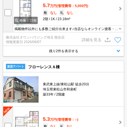
5.7
万円
(管理費等：5,000円)
敷
なし
礼
なし
2階
1K
23.18m²
画像：15枚
掲載物件以外にも多数ご紹介出来ます♪当店ならオンライン接客・内
見可能です！メールでのお問い合わせの際は、電話番号も記載頂き
株式会社タウンハウジング埼玉 熊谷店
ますとスムーズに御対応できます♪
詳細を見る
情報更新日
2026/08/07
残り2件を表示する
フローレンスＡ棟
賃貸アパート
東武東上線/東松山駅 徒歩20分
埼玉県東松山市和泉町
築33年
2階建
5.3
万円
(管理費等：--)
敷
なし
礼
なし