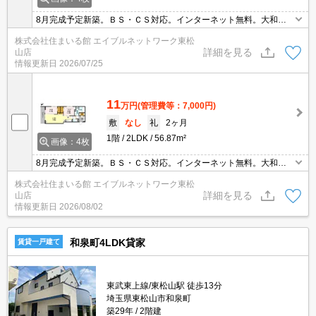
8月完成予定新築。ＢＳ・ＣＳ対応。インターネット無料。大和ハ
ウス施工。駐車場は敷地内。ペット相談。セコム加入。
株式会社住まいる館 エイブルネットワーク東松
詳細を見る
山店
情報更新日
2026/07/25
11
万円
(管理費等：7,000円)
敷
なし
礼
2ヶ月
1階
2LDK
56.87m²
画像：4枚
8月完成予定新築。ＢＳ・ＣＳ対応。インターネット無料。大和ハ
ウス施工。駐車場は敷地内。ペット相談。セコム加入。
株式会社住まいる館 エイブルネットワーク東松
詳細を見る
山店
情報更新日
2026/08/02
和泉町4LDK貸家
賃貸一戸建て
東武東上線/東松山駅 徒歩13分
埼玉県東松山市和泉町
築29年
2階建