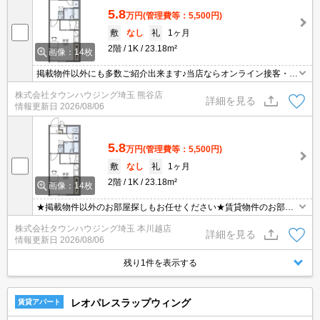
5.8
万円
(管理費等：5,500円)
敷
なし
礼
1ヶ月
2階
1K
23.18m²
画像：14枚
掲載物件以外にも多数ご紹介出来ます♪当店ならオンライン接客・内
見可能です！メールでのお問い合わせの際は、電話番号も記載頂き
株式会社タウンハウジング埼玉 熊谷店
ますとスムーズに御対応できます♪
詳細を見る
情報更新日
2026/08/06
5.8
万円
(管理費等：5,500円)
敷
なし
礼
1ヶ月
2階
1K
23.18m²
画像：14枚
★掲載物件以外のお部屋探しもお任せください★賃貸物件のお部屋
探しはタウンハウジングへ★
株式会社タウンハウジング埼玉 本川越店
詳細を見る
情報更新日
2026/08/06
残り1件を表示する
レオパレスラップウィング
賃貸アパート