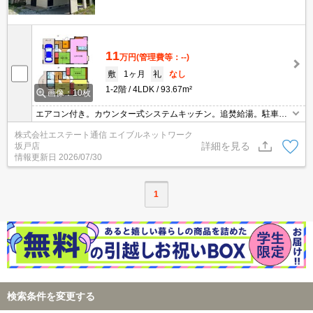
11
万円
(管理費等：--)
敷
1ヶ月
礼
なし
1-2階
4LDK
93.67m²
画像：10枚
エアコン付き。カウンター式システムキッチン。追焚給湯。駐車場
はガレージ。ロフト付。閑静な住宅街。東松山青鳥小学校学区内。
株式会社エステート通信 エイブルネットワーク
東松山市立中学校学区内。シューズボックス。収納。ベランダ。
詳細を見る
坂戸店
情報更新日
2026/07/30
1
検索条件を変更する