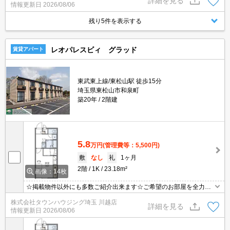
詳細を見る
情報更新日
2026/08/06
残り5件を表示する
レオパレスビィ グラッド
賃貸アパート
東武東上線/東松山駅 徒歩15分
埼玉県東松山市和泉町
築20年
2階建
5.8
万円
(管理費等：5,500円)
敷
なし
礼
1ヶ月
2階
1K
23.18m²
画像：14枚
☆掲載物件以外にも多数ご紹介出来ます☆ご希望のお部屋を全力で
お探しさせて頂きます♪
株式会社タウンハウジング埼玉 川越店
詳細を見る
情報更新日
2026/08/06