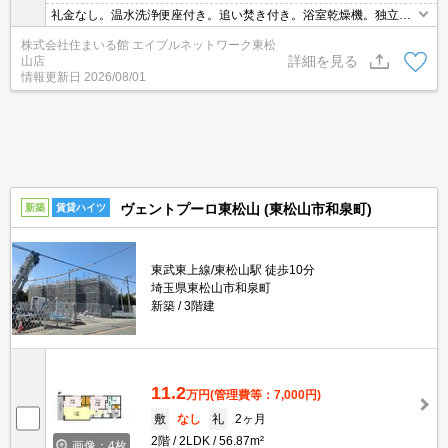
礼金なし。温水洗浄便座付き。追い焚き付き。浴室乾燥機。独立洗
面台。バルコニー。システムキッチン。2面バルコニー。
株式会社住まいる館 エイブルネットワーク東松
詳細を見る
山店
情報更新日
2026/08/01
ヴェントプーロ東松山 (東松山市和泉町)
新築
賃貸ハイツ
東武東上線/東松山駅 徒歩10分
埼玉県東松山市和泉町
新築
3階建
11.2
万円
(管理費等：7,000円)
敷
なし
礼
2ヶ月
2階
2LDK
56.87m²
画像：4枚