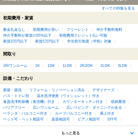
すべての特集を見る
初期費用・家賃
敷金礼金なし
初期費用が安い
フリーレント
仲介手数料無料
仲介手数料が家賃の55%以下
初期費用クレジット払い可能
家賃3万円以下
家賃5万円以下
学生割引制度（学割）対象
間取り
1R/ワンルーム
1K
1DK
1LDK
2K/2DK
2LDK
3LDK
設備・こだわり
新築・築浅
リフォーム・リノベーション済み
デザイナーズ
バス・トイレ別
温水洗浄便座（ウォシュレット）付き
食器洗浄乾燥機（食洗機）付き
カウンターキッチン付き
収納重視
バリアフリー
広いワンルーム
広いリビング・ダイニングがある
ベランダ・バルコニー付き
ルーフバルコニー付き
屋上付き
ペット可・ペット相談可
楽器相談可
ピアノ相談可
DIY可
もっと見る