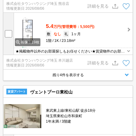
株式会社タウンハウジング埼玉 熊谷店
ますとスムーズに御対応できます♪
詳細を見る
情報更新日
2026/08/06
5.4
万円
(管理費等：5,500円)
敷
なし
礼
1ヶ月
1階
1K
23.18m²
画像：19枚
★掲載物件以外のお部屋探しもお任せください★賃貸物件のお部屋
探しはタウンハウジングへ★
株式会社タウンハウジング埼玉 本川越店
詳細を見る
情報更新日
2026/08/06
残り4件を表示する
ヴェントプーロ東松山
賃貸アパート
東武東上線/東松山駅 徒歩18分
埼玉県東松山市和泉町
1年未満
3階建