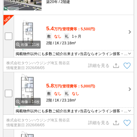
築20年
2階建
5.4
万円
(管理費等：5,500円)
敷
なし
礼
1ヶ月
2階
1K
23.18m²
画像：11枚
掲載物件以外にも多数ご紹介出来ます♪当店ならオンライン接客・内
見可能です！メールでのお問い合わせの際は、電話番号も記載頂き
株式会社タウンハウジング埼玉 熊谷店
ますとスムーズに御対応できます♪
詳細を見る
情報更新日
2026/08/05
5.8
万円
(管理費等：5,000円)
敷
なし
礼
なし
2階
1K
23.18m²
画像：14枚
掲載物件以外にも多数ご紹介出来ます♪当店ならオンライン接客・内
見可能です！メールでのお問い合わせの際は、電話番号も記載頂き
株式会社タウンハウジング埼玉 熊谷店
ますとスムーズに御対応できます♪
詳細を見る
情報更新日
2026/08/05