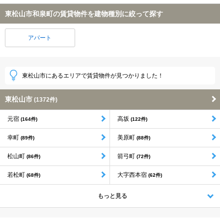
東松山市和泉町の賃貸物件を建物種別に絞って探す
アパート
東松山市にあるエリアで賃貸物件が見つかりました！
東松山市
(1372件)
元宿
高坂
(164件)
(122件)
幸町
美原町
(89件)
(88件)
松山町
箭弓町
(86件)
(72件)
若松町
大字西本宿
(68件)
(62件)
もっと見る