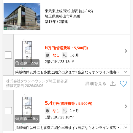
東武東上線/東松山駅 徒歩14分
埼玉県東松山市和泉町
築17年
2階建
6
万円
(管理費等：5,500円)
敷
なし
礼
1ヶ月
2階
1K
23.18m²
画像：22枚
掲載物件以外にも多数ご紹介出来ます♪当店ならオンライン接客・内
見可能です！メールでのお問い合わせの際は、電話番号も記載頂き
株式会社タウンハウジング埼玉 熊谷店
ますとスムーズに御対応できます♪
詳細を見る
情報更新日
2026/08/06
5.4
万円
(管理費等：5,500円)
敷
なし
礼
1ヶ月
1階
1K
23.18m²
画像：19枚
掲載物件以外にも多数ご紹介出来ます♪当店ならオンライン接客・内
見可能です！メールでのお問い合わせの際は、電話番号も記載頂き