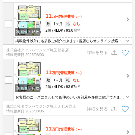
11
万円
(管理費等：--)
敷
1ヶ月
礼
なし
2階
4LDK
93.67m²
画像：16枚
掲載物件以外にも多数ご紹介出来ます♪当店ならオンライン接客・内
見可能です！メールでのお問い合わせの際は、電話番号も記載頂き
株式会社タウンハウジング埼玉 熊谷店
ますとスムーズに御対応できます♪
詳細を見る
情報更新日
2026/08/03
11
万円
(管理費等：--)
敷
1ヶ月
礼
なし
2階
4LDK
93.67m²
画像：16枚
お客様のニーズに合わせて条件のいいお部屋を多数ご紹介できます♪
情報数No.1のタウンハウジングまで是非お問い合わせください！
株式会社タウンハウジング埼玉 ふじみ野店
詳細を見る
情報更新日
2026/08/05
11
万円
(管理費等：--)