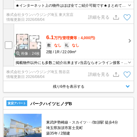
★インターネット上の物件はほぼ全てご紹介可能です★まとめてご
紹介致します★お部屋探しは情報量地域No１の★タウンハウジング
株式会社タウンハウジング埼玉 東大宮店
東大宮店まで★
詳細を見る
情報更新日
2026/08/04
6.1
万円
(管理費等：4,000円)
敷
なし
礼
なし
2階
1R
22.09m²
画像：24枚
掲載物件以外にも多数ご紹介出来ます♪当店ならオンライン接客・内
見可能です！メールでのお問い合わせの際は、電話番号も記載頂き
株式会社タウンハウジング埼玉 熊谷店
ますとスムーズに御対応できます♪
詳細を見る
情報更新日
2026/08/04
残り6件を表示する
パークハイツヒノデB
賃貸アパート
東武伊勢崎線・スカイツ･･･/加須駅 徒歩4分
埼玉県加須市富士見町
築35年
2階建