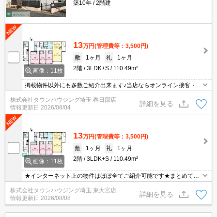
築10年
2階建
13
万円
(管理費等：3,500円)
敷
1ヶ月
礼
1ヶ月
2階
3LDK+S
110.49m²
画像：11枚
掲載物件以外にも多数ご紹介出来ます♪当店ならオンライン接客・内
見可能です！メールでのお問い合わせの際は、電話番号も記載頂き
株式会社タウンハウジング埼玉 春日部店
ますとスムーズに御対応できます♪
詳細を見る
情報更新日
2026/08/04
13
万円
(管理費等：3,500円)
敷
1ヶ月
礼
1ヶ月
2階
3LDK+S
110.49m²
画像：11枚
★インターネット上の物件はほぼ全てご紹介可能です★まとめてご
紹介致します★お部屋探しは情報量地域No１の★タウンハウジング
株式会社タウンハウジング埼玉 東大宮店
東大宮店まで★
詳細を見る
情報更新日
2026/08/08