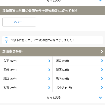
もっと見る
加須市富士見町の賃貸物件を建物種別に絞って探す
アパート
加須市にあるエリアで賃貸物件が見つかりました！
加須市
(550件)
久下
川口
(53件)
(46件)
花崎
鴻茎
(34件)
(32件)
諏訪
馬内
(30件)
(28件)
礼羽
北小浜
(28件)
(27件)
もっと見る