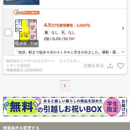
4.5
万円
(管理費等：3,000円)
敷
なし
礼
なし
2階
2LDK
50.7m²
画像：31枚
「加須」駅まで徒歩４分の２ＬＤＫに空きが出ました。通勤・通学
等に便利な立地です。ファミリー・カップルの方におススメの広い
株式会社ジーアールエステート エイブルネッ
間取りです。
詳細を見る
トワーク加須店
情報更新日
2026/08/03
1
検索条件を変更する