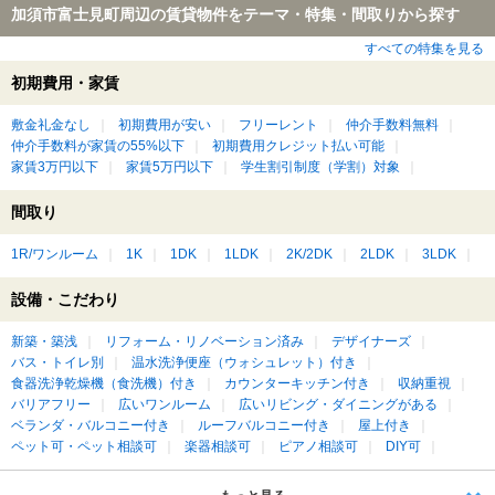
加須市富士見町周辺の賃貸物件をテーマ・特集・間取りから探す
すべての特集を見る
初期費用・家賃
敷金礼金なし
初期費用が安い
フリーレント
仲介手数料無料
仲介手数料が家賃の55%以下
初期費用クレジット払い可能
家賃3万円以下
家賃5万円以下
学生割引制度（学割）対象
間取り
1R/ワンルーム
1K
1DK
1LDK
2K/2DK
2LDK
3LDK
設備・こだわり
新築・築浅
リフォーム・リノベーション済み
デザイナーズ
バス・トイレ別
温水洗浄便座（ウォシュレット）付き
食器洗浄乾燥機（食洗機）付き
カウンターキッチン付き
収納重視
バリアフリー
広いワンルーム
広いリビング・ダイニングがある
ベランダ・バルコニー付き
ルーフバルコニー付き
屋上付き
ペット可・ペット相談可
楽器相談可
ピアノ相談可
DIY可