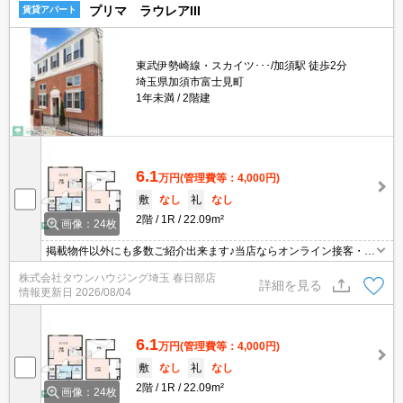
プリマ ラウレアIII
賃貸アパート
東武伊勢崎線・スカイツ･･･/加須駅 徒歩2分
埼玉県加須市富士見町
1年未満
2階建
6.1
万円
(管理費等：4,000円)
敷
なし
礼
なし
2階
1R
22.09m²
画像：24枚
掲載物件以外にも多数ご紹介出来ます♪当店ならオンライン接客・内
見可能です！メールでのお問い合わせの際は、電話番号も記載頂き
株式会社タウンハウジング埼玉 春日部店
ますとスムーズに御対応できます♪
詳細を見る
情報更新日
2026/08/04
6.1
万円
(管理費等：4,000円)
敷
なし
礼
なし
2階
1R
22.09m²
画像：24枚