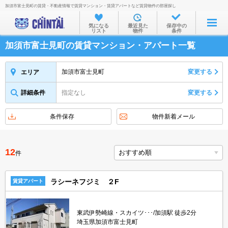
加須市富士見町の賃貸・不動産情報で賃貸マンション・賃貸アパートなど賃貸物件の部屋探し
お部屋を探す
気になる
最近見た
保存中の
リスト
物件
条件
沿線・駅から
加須市富士見町の賃貸マンション・アパート一覧
住所から
家賃相場から
加須市富士見町
変更する
エリア
通勤通学時間から
詳細条件
指定なし
変更する
物件特集から
条件保存
物件新着メール
不動産会社から
TOP
12
件
ラシーネフジミ ２F
賃貸アパート
東武伊勢崎線・スカイツ･･･/加須駅 徒歩2分
埼玉県加須市富士見町