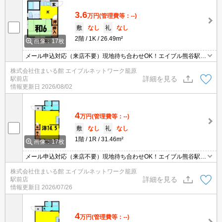
3.6
万円
(管理費等：--)
敷
なし
礼
なし
2階
1K
26.49m²
画像：17枚
メール申込対応（来店不要）現地待ち合わせOK！エイブル熊谷駅前
店のおすすめ！エイブルはクレジット決済可能です♪敷金/礼金０ヵ
株式会社住まいる館 エイブルネットワーク籠原
月♪ 保証人も不要です！エイブル熊谷駅前店は賃貸・売買・管理な
詳細を見る
駅前店
ど不動産全般で相談できます（＾＾）♪エイブルは熊谷駅前と籠原駅
情報更新日
2026/08/02
前に店舗があります。（要予約）ペット応相談。
4
万円
(管理費等：--)
敷
なし
礼
なし
1階
1R
31.46m²
画像：17枚
メール申込対応（来店不要）現地待ち合わせOK！エイブル熊谷駅前
店のおすすめ！エイブルはクレジット決済可能です♪敷金/礼金０ヵ
株式会社住まいる館 エイブルネットワーク籠原
月♪ 保証人も不要です！エイブル熊谷駅前店は賃貸・売買・管理な
詳細を見る
駅前店
ど不動産全般で相談できます（＾＾）♪エイブルは熊谷駅前と籠原駅
情報更新日
2026/07/26
前に店舗があります。（要予約）ペット応相談。
4
万円
(管理費等：--)