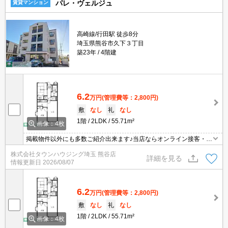
パレ・ヴェルジュ
賃貸マンション
高崎線/行田駅 徒歩8分
埼玉県熊谷市久下３丁目
築23年
4階建
6.2
万円
(管理費等：2,800円)
敷
なし
礼
なし
1階
2LDK
55.71m²
画像：4枚
掲載物件以外にも多数ご紹介出来ます♪当店ならオンライン接客・内
見可能です！メールでのお問い合わせの際は、電話番号も記載頂き
株式会社タウンハウジング埼玉 熊谷店
ますとスムーズに御対応できます♪
詳細を見る
情報更新日
2026/08/07
6.2
万円
(管理費等：2,800円)
敷
なし
礼
なし
1階
2LDK
55.71m²
画像：4枚