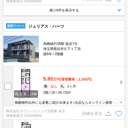
情報更新日
2026/08/06
残り6件を表示する
ジュリアス・ハーツ
賃貸アパート
高崎線/行田駅 徒歩7分
埼玉県熊谷市久下１丁目
築6年
2階建
5.85
万円
(管理費等：2,300円)
敷
なし
礼
1ヶ月
2階
1K
26.72m²
画像：14枚
掲載物件以外にも多数ご紹介出来ます♪当店ならオンライン接客・内
見可能です！メールでのお問い合わせの際は、電話番号も記載頂き
株式会社タウンハウジング北関東 本店
ますとスムーズに御対応できます♪
詳細を見る
情報更新日
2026/08/06