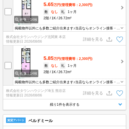
5.65
万円
(管理費等：2,300円)
敷
なし
礼
1ヶ月
2階
1K
26.72m²
画像：14枚
掲載物件以外にも多数ご紹介出来ます♪当店ならオンライン接客・内
見可能です！メールでのお問い合わせの際は、電話番号も記載頂き
株式会社タウンハウジング北関東 本店
ますとスムーズに御対応できます♪
詳細を見る
情報更新日
2026/08/06
5.85
万円
(管理費等：2,300円)
敷
なし
礼
1ヶ月
2階
1K
26.72m²
画像：14枚
掲載物件以外にも多数ご紹介出来ます♪当店ならオンライン接客・内
見可能です！メールでのお問い合わせの際は、電話番号も記載頂き
株式会社タウンハウジング埼玉 熊谷店
ますとスムーズに御対応できます♪
詳細を見る
情報更新日
2026/08/06
残り1件を表示する
ベルドミール
賃貸アパート