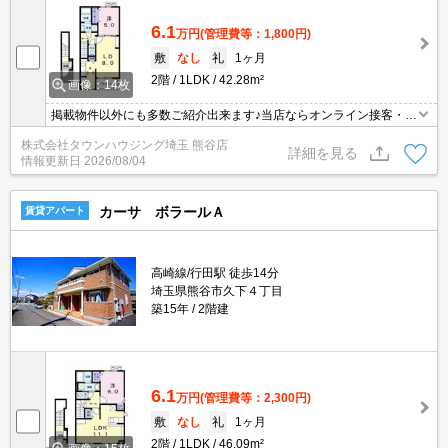
6.1
万円
(管理費等：1,800円)
敷
なし
礼
1ヶ月
2階
1LDK
42.28m²
画像：14枚
掲載物件以外にも多数ご紹介出来ます♪当店ならオンライン接客・内
見可能です！メールでのお問い合わせの際は、電話番号も記載頂き
株式会社タウンハウジング埼玉 熊谷店
ますとスムーズに御対応できます♪
詳細を見る
情報更新日
2026/08/04
カーサ ボラールＡ
賃貸アパート
高崎線/行田駅 徒歩14分
埼玉県熊谷市久下４丁目
築15年
2階建
6.1
万円
(管理費等：2,300円)
敷
なし
礼
1ヶ月
2階
1LDK
46.09m²