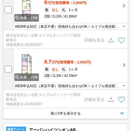
9
万円
(管理費等：2,900円)
敷
なし
礼
1ヶ月
2階
1LDK
41.88m²
画像：19枚
WEB申込対応（来店不要）現地待ち合わせOK！エイブル熊谷駅前
店のおすすめ♪ 敷金/更新料 0円♪ エイブルは契約金も家賃もクレジ
株式会社住まいる館 エイブルネットワーク熊谷
ット決済可能です♪ 保証人も不要です！エイブル熊谷駅前店は賃
詳細を見る
駅前店
貸・売買・管理など不動産全般で相談できます（＾＾）♪エイブルは
情報更新日
2026/08/07
熊谷駅前と籠原駅前に店舗があります。（要予約）都市ガス。NET
無料。
8.7
万円
(管理費等：2,900円)
敷
なし
礼
1ヶ月
2階
1LDK
42.59m²
画像：19枚
WEB申込対応（来店不要）現地待ち合わせOK！エイブル熊谷駅前
店のおすすめ♪ 敷金/更新料 0円♪ エイブルは契約金も家賃もクレジ
株式会社住まいる館 エイブルネットワーク熊谷
ット決済可能です♪ 保証人も不要です！エイブル熊谷駅前店は賃
詳細を見る
駅前店
貸・売買・管理など不動産全般で相談できます（＾＾）♪エイブルは
情報更新日
2026/08/07
熊谷駅前と籠原駅前に店舗があります。（要予約）都市ガス。NET
無料。
残り5件を表示する
アーバンハイツシオンAB
賃貸アパート