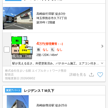
高崎線/行田駅 徒歩3分
埼玉県熊谷市久下2丁目
築39年
2階建
4
万円
(管理費等：--)
敷
なし
礼
なし
2階
2DK
46m²
画像：24枚
駅が見える近さ。外壁塗装済み。パナホーム施工。エアコン付き。
独立洗面台。安心の内階段。
株式会社住まいる館 エイブルネットワーク熊谷
詳細を見る
駅前店
情報更新日
2026/08/02
レジデンスＴＭ久下
賃貸アパート
高崎線/熊谷駅 徒歩25分