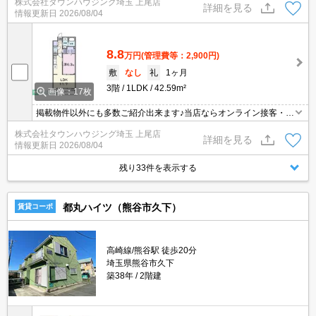
株式会社タウンハウジング埼玉 上尾店
ますとスムーズに御対応できます♪
詳細を見る
情報更新日
2026/08/04
8.8
万円
(管理費等：2,900円)
敷
なし
礼
1ヶ月
3階
1LDK
42.59m²
画像：17枚
掲載物件以外にも多数ご紹介出来ます♪当店ならオンライン接客・内
見可能です！メールでのお問い合わせの際は、電話番号も記載頂き
株式会社タウンハウジング埼玉 上尾店
ますとスムーズに御対応できます♪
詳細を見る
情報更新日
2026/08/04
残り33件を表示する
都丸ハイツ（熊谷市久下）
賃貸コーポ
高崎線/熊谷駅 徒歩20分
埼玉県熊谷市久下
築38年
2階建