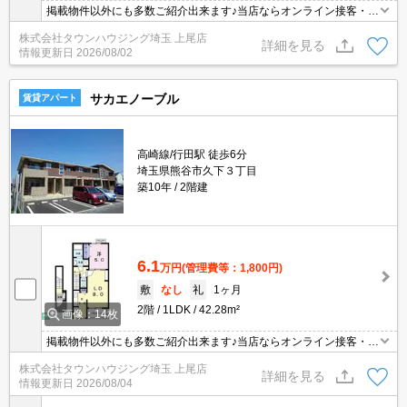
掲載物件以外にも多数ご紹介出来ます♪当店ならオンライン接客・内
見可能です！メールでのお問い合わせの際は、電話番号も記載頂き
株式会社タウンハウジング埼玉 上尾店
ますとスムーズに御対応できます♪
詳細を見る
情報更新日
2026/08/02
サカエノーブル
賃貸アパート
高崎線/行田駅 徒歩6分
埼玉県熊谷市久下３丁目
築10年
2階建
6.1
万円
(管理費等：1,800円)
敷
なし
礼
1ヶ月
2階
1LDK
42.28m²
画像：14枚
掲載物件以外にも多数ご紹介出来ます♪当店ならオンライン接客・内
見可能です！メールでのお問い合わせの際は、電話番号も記載頂き
株式会社タウンハウジング埼玉 上尾店
ますとスムーズに御対応できます♪
詳細を見る
情報更新日
2026/08/04