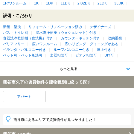
1R/ワンルーム
1K
1DK
1LDK
2K/2DK
2LDK
3LDK
設備・こだわり
新築・築浅
リフォーム・リノベーション済み
デザイナーズ
バス・トイレ別
温水洗浄便座（ウォシュレット）付き
食器洗浄乾燥機（食洗機）付き
カウンターキッチン付き
収納重視
バリアフリー
広いワンルーム
広いリビング・ダイニングがある
ベランダ・バルコニー付き
ルーフバルコニー付き
屋上付き
ペット可・ペット相談可
楽器相談可
ピアノ相談可
DIY可
もっと見る
熊谷市久下の賃貸物件を建物種別に絞って探す
アパート
熊谷市にあるエリアで賃貸物件が見つかりました！