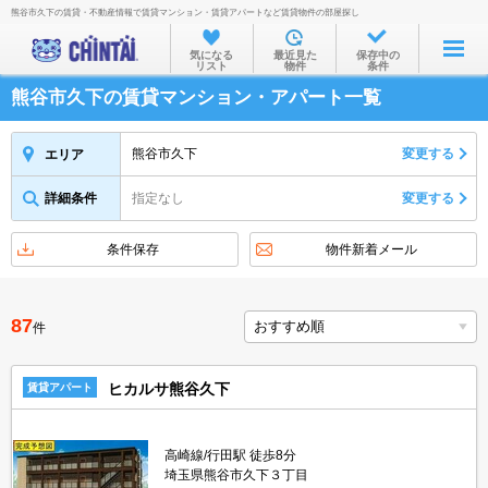
熊谷市久下の賃貸・不動産情報で賃貸マンション・賃貸アパートなど賃貸物件の部屋探し
お部屋を探す
気になる
最近見た
保存中の
リスト
物件
条件
沿線・駅から
熊谷市久下の賃貸マンション・アパート一覧
住所から
家賃相場から
熊谷市久下
変更する
エリア
通勤通学時間から
詳細条件
指定なし
変更する
物件特集から
条件保存
物件新着メール
不動産会社から
TOP
87
件
ヒカルサ熊谷久下
賃貸アパート
高崎線/行田駅 徒歩8分
埼玉県熊谷市久下３丁目