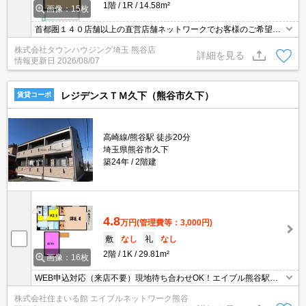
1階
1R
14.58m²
画像：15枚
首都圏１４０店舗以上の直営店舗ネットワークでお客様のご希望に
合ったお部屋をお探しさせて頂きます☆賃貸市場に出ている情報を
株式会社タウンハウジング埼玉 熊谷店
まとめてご紹介☆何でもご相談下さい♪
詳細を見る
情報更新日
2026/08/07
レジデンスＴＭ久下（熊谷市久下）
賃貸コーポ
高崎線/熊谷駅 徒歩20分
埼玉県熊谷市久下
築24年
2階建
4.8
万円
(管理費等：3,000円)
敷
なし
礼
なし
2階
1K
29.81m²
画像：16枚
WEB申込対応（来店不要）現地待ち合わせOK！エイブル熊谷駅前
店のおすすめ！エイブルはクレジット決済可能です♪敷金/礼金０ヵ
株式会社住まいる館 エイブルネットワーク熊谷
月♪ 保証人も不要です！エイブル熊谷駅前店は賃貸・売買・管理な