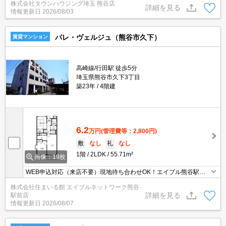
株式会社タウンハウジング埼玉 熊谷店
ますとスムーズに御対応できます♪
詳細を見る
情報更新日
2026/08/03
パレ・ヴェルジュ（熊谷市久下）
賃貸マンション
高崎線/行田駅 徒歩5分
埼玉県熊谷市久下3丁目
築23年
4階建
6.2
万円
(管理費等：2,800円)
敷
なし
礼
なし
1階
2LDK
55.71m²
画像：19枚
WEB申込対応（来店不要）現地待ち合わせOK！エイブル熊谷駅前
店のおすすめ♪ 敷金/礼金/更新料 0円♪ エイブルは契約金も家賃もク
株式会社住まいる館 エイブルネットワーク熊谷
レジット決済可能です♪ 保証人も不要です！エイブル熊谷駅前店は
詳細を見る
駅前店
賃貸・売買・管理など不動産全般でご相談できます（＾＾）♪エイブ
情報更新日
2026/08/07
ルは熊谷駅前と籠原駅前に店舗があります。（要予約）