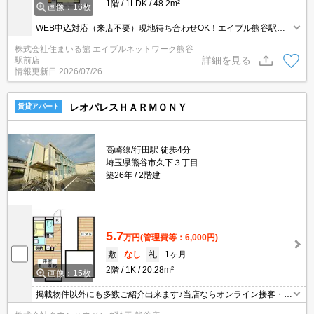
1階
1LDK
48.2m²
画像：16枚
WEB申込対応（来店不要）現地待ち合わせOK！エイブル熊谷駅前
店のおすすめ♪ エイブルは契約金も家賃もクレジット決済可能です♪
株式会社住まいる館 エイブルネットワーク熊谷
保証人も不要です！エイブル熊谷駅前店は賃貸・売買・管理など不
詳細を見る
駅前店
動産全般で相談できます（＾＾）♪エイブルは熊谷駅前と籠原駅前に
情報更新日
2026/07/26
店舗があります。（要予約）SECOM標準装備。NET無料。
レオパレスＨＡＲＭＯＮＹ
賃貸アパート
高崎線/行田駅 徒歩4分
埼玉県熊谷市久下３丁目
築26年
2階建
5.7
万円
(管理費等：6,000円)
敷
なし
礼
1ヶ月
2階
1K
20.28m²
画像：15枚
掲載物件以外にも多数ご紹介出来ます♪当店ならオンライン接客・内
見可能です！メールでのお問い合わせの際は、電話番号も記載頂き