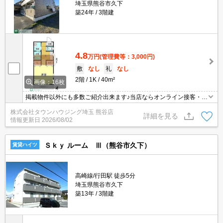
埼玉県熊谷市久下
築24年
3階建
4.8
万円
(管理費等：3,000円)
敷
なし
礼
なし
2階
1K
40m²
画像：16枚
掲載物件以外にも多数ご紹介出来ます♪当店ならオンライン接客・内
見可能です！メールでのお問い合わせの際は、電話番号も記載頂き
株式会社タウンハウジング埼玉 熊谷店
ますとスムーズに御対応できます♪
詳細を見る
情報更新日
2026/08/02
Ｓｋｙ ルーム Ⅲ（熊谷市久下）
賃貸ハイツ
高崎線/行田駅 徒歩5分
埼玉県熊谷市久下
築13年
3階建