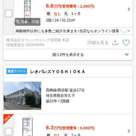
6.6
万円
(管理費等：2,300円)
敷
なし
礼
1ヶ月
2階
1K
31.21m²
画像：20枚
掲載物件以外にも多数ご紹介出来ます♪当店ならオンライン接客・内
見可能です！メールでのお問い合わせの際は、電話番号も記載頂き
株式会社タウンハウジング北関東 本店
ますとスムーズに御対応できます♪
詳細を見る
情報更新日
2026/08/06
残り2件を表示する
レオパレスＹＯＳＨＩＯＫＡ
賃貸アパート
高崎線/熊谷駅 徒歩17分
埼玉県熊谷市久下
築22年
2階建
6.3
万円
(管理費等：6,000円)
敷
なし
礼
1ヶ月