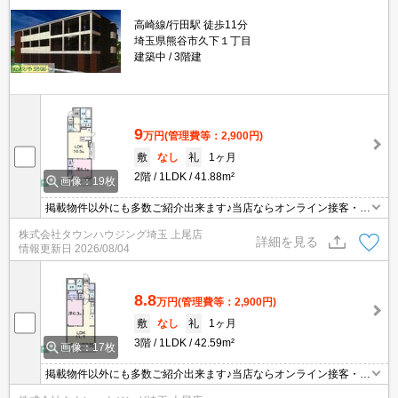
高崎線/行田駅 徒歩11分
埼玉県熊谷市久下１丁目
建築中
3階建
9
万円
(管理費等：2,900円)
敷
なし
礼
1ヶ月
2階
1LDK
41.88m²
画像：19枚
掲載物件以外にも多数ご紹介出来ます♪当店ならオンライン接客・内
見可能です！メールでのお問い合わせの際は、電話番号も記載頂き
株式会社タウンハウジング埼玉 上尾店
ますとスムーズに御対応できます♪
詳細を見る
情報更新日
2026/08/04
8.8
万円
(管理費等：2,900円)
敷
なし
礼
1ヶ月
3階
1LDK
42.59m²
画像：17枚
掲載物件以外にも多数ご紹介出来ます♪当店ならオンライン接客・内
見可能です！メールでのお問い合わせの際は、電話番号も記載頂き