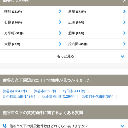
熊谷市
(1836件)
曙町
新堀
(221件)
(173件)
石原
広瀬
(116件)
(94件)
万平町
肥塚
(92件)
(76件)
大原
拾六間
(72件)
(69件)
もっと見る
熊谷市久下周辺のエリアで物件が見つかりました
熊谷市(1841件)
深谷市(658件)
行田市(411件)
比企郡嵐山町(143件)
比企郡滑川町(129件)
邑楽郡千代田町(6件)
熊谷市久下の賃貸物件に関するよくある質問
熊谷市久下の賃貸物件数はどれくらいありますか？