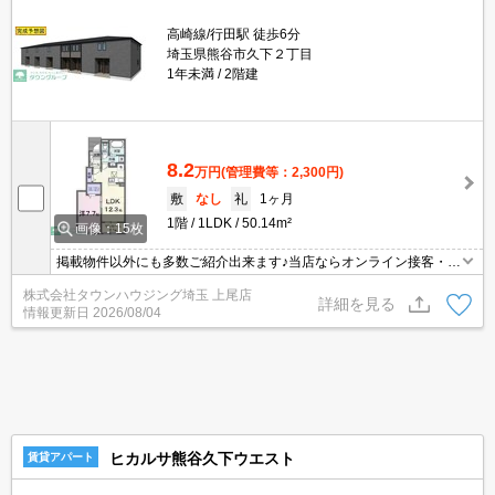
高崎線/行田駅 徒歩6分
埼玉県熊谷市久下２丁目
1年未満
2階建
8.2
万円
(管理費等：2,300円)
敷
なし
礼
1ヶ月
1階
1LDK
50.14m²
画像：15枚
掲載物件以外にも多数ご紹介出来ます♪当店ならオンライン接客・内
見可能です！メールでのお問い合わせの際は、電話番号も記載頂き
株式会社タウンハウジング埼玉 上尾店
ますとスムーズに御対応できます♪
詳細を見る
情報更新日
2026/08/04
ヒカルサ熊谷久下ウエスト
賃貸アパート