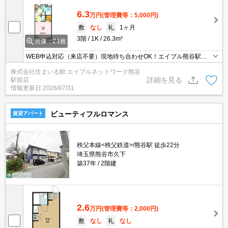
6.3
万円
(管理費等：5,000円)
敷
なし
礼
1ヶ月
3階
1K
26.3m²
画像：21枚
WEB申込対応（来店不要）現地待ち合わせOK！エイブル熊谷駅前
店のおすすめ♪ エイブルは契約金も家賃もクレジット決済可能です♪
株式会社住まいる館 エイブルネットワーク熊谷
保証人も不要です！エイブル熊谷駅前店は賃貸・売買・管理など不
詳細を見る
駅前店
動産全般で相談できます（＾＾）♪エイブルは熊谷駅前と籠原駅前に
情報更新日
2026/07/31
店舗があります。（要予約）①②⑤角部屋です。
ビューティフルロマンス
賃貸アパート
秩父本線<秩父鉄道>/熊谷駅 徒歩22分
埼玉県熊谷市久下
築37年
2階建
2.6
万円
(管理費等：2,000円)
敷
なし
礼
なし