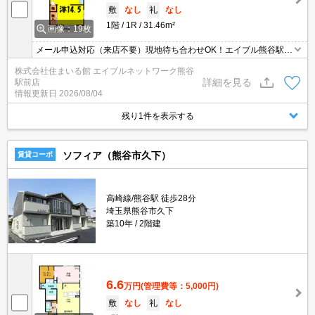
敷
なし
礼
なし
1階
1R
31.46m²
画像：19枚
メール申込対応（来店不要）現地待ち合わせOK！エイブル熊谷駅前
店のおすすめ！エイブルはクレジット決済可能です♪敷金/礼金０ヵ
株式会社住まいる館 エイブルネットワーク熊谷
月♪ 保証人も不要です！エイブル熊谷駅前店は賃貸・売買・管理な
詳細を見る
駅前店
ど不動産全般で相談できます（＾＾）♪エイブルは熊谷駅前と籠原駅
情報更新日
2026/08/04
前に店舗があります。（要予約）ペット応相談。
残り1件を表示する
ソフィア（熊谷市久下）
賃貸コーポ
高崎線/熊谷駅 徒歩28分
埼玉県熊谷市久下
築10年
2階建
6.6
万円
(管理費等：5,000円)
敷
なし
礼
なし