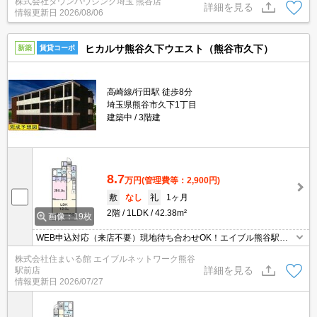
株式会社タウンハウジング埼玉 熊谷店
ますとスムーズに御対応できます♪
詳細を見る
情報更新日
2026/08/06
ヒカルサ熊谷久下ウエスト（熊谷市久下）
新築
賃貸コーポ
高崎線/行田駅 徒歩8分
埼玉県熊谷市久下1丁目
建築中
3階建
8.7
万円
(管理費等：2,900円)
敷
なし
礼
1ヶ月
2階
1LDK
42.38m²
画像：19枚
WEB申込対応（来店不要）現地待ち合わせOK！エイブル熊谷駅前
店のおすすめ♪ 敷金/更新料 0円♪ エイブルは契約金も家賃もクレジ
株式会社住まいる館 エイブルネットワーク熊谷
ット決済可能です♪ 保証人も不要です！エイブル熊谷駅前店は賃
詳細を見る
駅前店
貸・売買・管理など不動産全般で相談できます（＾＾）♪エイブルは
情報更新日
2026/07/27
熊谷駅前と籠原駅前に店舗があります。（要予約）都市ガス。NET
無料。