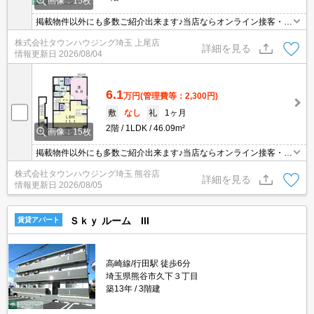
画像：15枚
掲載物件以外にも多数ご紹介出来ます♪当店ならオンライン接客・内
見可能です！メールでのお問い合わせの際は、電話番号も記載頂き
株式会社タウンハウジング埼玉 上尾店
ますとスムーズに御対応できます♪
詳細を見る
情報更新日
2026/08/04
6.1
万円
(管理費等：2,300円)
敷
なし
礼
1ヶ月
2階
1LDK
46.09m²
画像：15枚
掲載物件以外にも多数ご紹介出来ます♪当店ならオンライン接客・内
見可能です！メールでのお問い合わせの際は、電話番号も記載頂き
株式会社タウンハウジング埼玉 熊谷店
ますとスムーズに御対応できます♪
詳細を見る
情報更新日
2026/08/05
Ｓｋｙ ルーム III
賃貸アパート
高崎線/行田駅 徒歩6分
埼玉県熊谷市久下３丁目
築13年
3階建