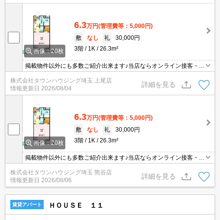
6.3
万円
(管理費等：5,000円)
敷
なし
礼
30,000円
3階
1K
26.3m²
画像：20枚
掲載物件以外にも多数ご紹介出来ます♪当店ならオンライン接客・内
見可能です！メールでのお問い合わせの際は、電話番号も記載頂き
株式会社タウンハウジング埼玉 上尾店
ますとスムーズに御対応できます♪
詳細を見る
情報更新日
2026/08/04
6.3
万円
(管理費等：5,000円)
敷
なし
礼
30,000円
3階
1K
26.3m²
画像：20枚
掲載物件以外にも多数ご紹介出来ます♪当店ならオンライン接客・内
見可能です！メールでのお問い合わせの際は、電話番号も記載頂き
株式会社タウンハウジング埼玉 熊谷店
ますとスムーズに御対応できます♪
詳細を見る
情報更新日
2026/08/06
ＨＯＵＳＥ １１
賃貸アパート