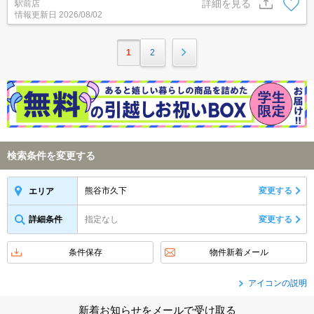
詳細を見る
駅前店
ど不動産全般で相談できます（＾＾）♪エイブルは熊谷駅前と籠原駅
情報更新日
2026/08/02
前に店舗があります。（要予約）2階はロフト付き。駐車場敷地
内。
1
2
検索条件を変更する
熊谷市久下
変更する
エリア
詳細条件
指定なし
変更する
条件保存
物件新着メール
アイコンの説明
新着お知らせをメールで受け取る